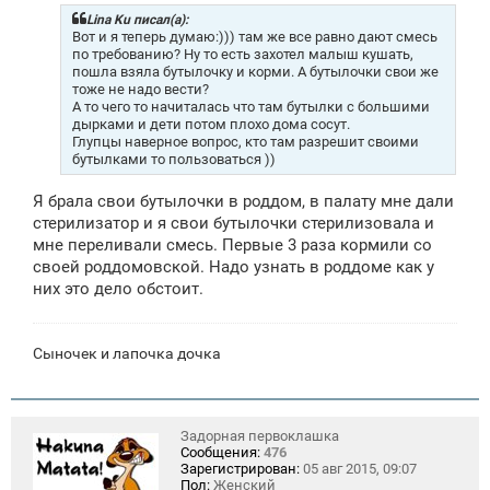
б
щ
Lina Ku писал(а):
е
Вот и я теперь думаю:))) там же все равно дают смесь
н
по требованию? Ну то есть захотел малыш кушать,
и
пошла взяла бутылочку и корми. А бутылочки свои же
е
тоже не надо вести?
А то чего то начиталась что там бутылки с большими
дырками и дети потом плохо дома сосут.
Глупцы наверное вопрос, кто там разрешит своими
бутылками то пользоваться ))
Я брала свои бутылочки в роддом, в палату мне дали
стерилизатор и я свои бутылочки стерилизовала и
мне переливали смесь. Первые 3 раза кормили со
своей роддомовской. Надо узнать в роддоме как у
них это дело обстоит.
Сыночек и лапочка дочка
Задорная первоклашка
Сообщения:
476
Зарегистрирован:
05 авг 2015, 09:07
Пол:
Женский