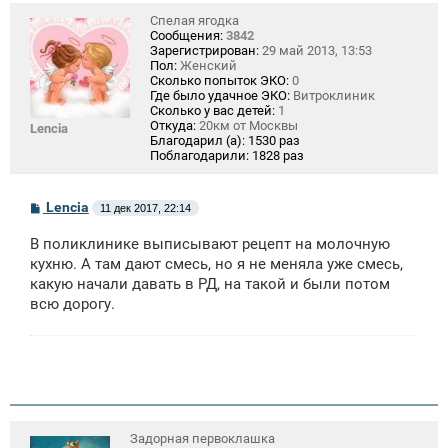
Спелая ягодка
Сообщения:
3842
Зарегистрирован:
29 май 2013, 13:53
Пол:
Женский
Сколько попыток ЭКО:
0
Где было удачное ЭКО:
Витроклиник
Сколько у вас детей:
1
Откуда:
20км от Москвы
Lencia
Благодарил (а):
1530 раз
Поблагодарили:
1828 раз
С
Lencia
11 дек 2017, 22:14
о
о
В поликлинике выписывают рецепт на молочную
б
щ
кухню. А там дают смесь, но я не меняла уже смесь,
е
какую начали давать в РД, на такой и были потом
н
всю дорогу.
и
е
Задорная первоклашка