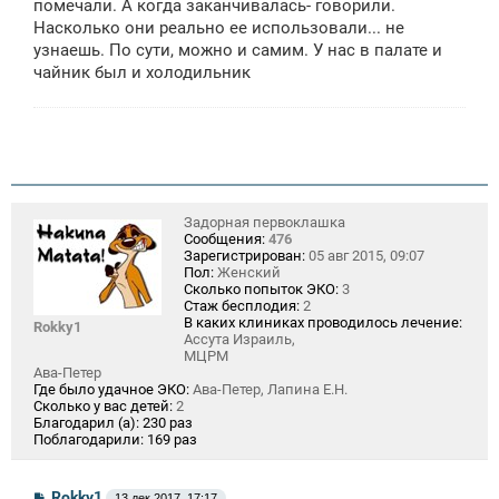
помечали. А когда заканчивалась- говорили.
Насколько они реально ее использовали... не
узнаешь. По сути, можно и самим. У нас в палате и
чайник был и холодильник
Задорная первоклашка
Сообщения:
476
Зарегистрирован:
05 авг 2015, 09:07
Пол:
Женский
Сколько попыток ЭКО:
3
Стаж бесплодия:
2
В каких клиниках проводилось лечение:
Rokky1
Ассута Израиль,
МЦРМ
Ава-Петер
Где было удачное ЭКО:
Ава-Петер, Лапина Е.Н.
Сколько у вас детей:
2
Благодарил (а):
230 раз
Поблагодарили:
169 раз
С
Rokky1
13 дек 2017, 17:17