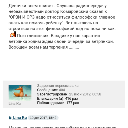
о
Девочки всем привет . Слушала радиопередачу
б
щ
небезызвестный доктор Комаровский сказал к
е
"ОРВИ И ОРЗ надо относиться философски главное
н
знать как помочь ребенку". Вот пытаюсь на
и
е
строиться на этот философский лад но пока ни как.
Пью глицинчик. В садике у нас карантин
ветрянка ходим ждем своей очереди за ветрянкой.
Вообщем всем нам терпения .........
Задорная первоклашка
Сообщения:
404
Зарегистрирован:
25 июн 2012, 00:58
Благодарил (а):
416 раз
Поблагодарили:
177 раз
Lina Ku
С
Lina Ku
10 дек 2017, 18:42
о
о
Мамочки, подскажите пожалуйста как вы поступали