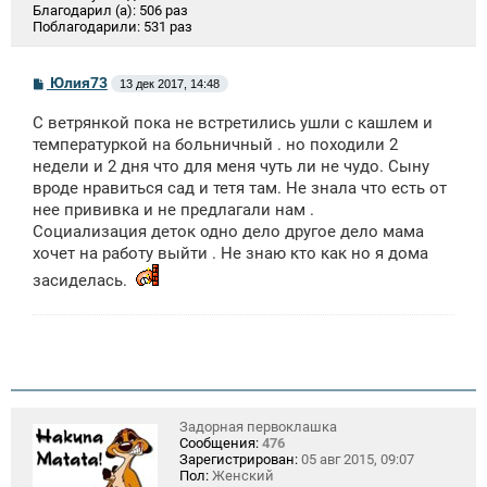
Благодарил (а):
506 раз
Поблагодарили:
531 раз
С
Юлия73
13 дек 2017, 14:48
о
о
С ветрянкой пока не встретились ушли с кашлем и
б
щ
температуркой на больничный . но походили 2
е
недели и 2 дня что для меня чуть ли не чудо. Сыну
н
вроде нравиться сад и тетя там. Не знала что есть от
и
е
нее прививка и не предлагали нам .
Социализация деток одно дело другое дело мама
хочет на работу выйти . Не знаю кто как но я дома
засиделась.
Задорная первоклашка
Сообщения:
476
Зарегистрирован:
05 авг 2015, 09:07
Пол:
Женский