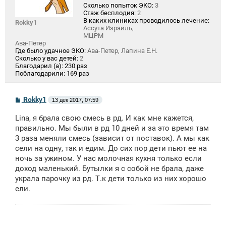
Сколько попыток ЭКО:
3
Стаж бесплодия:
2
В каких клиниках проводилось лечение:
Rokky1
Ассута Израиль,
МЦРМ
Ава-Петер
Где было удачное ЭКО:
Ава-Петер, Лапина Е.Н.
Сколько у вас детей:
2
Благодарил (а):
230 раз
Поблагодарили:
169 раз
С
Rokky1
13 дек 2017, 07:59
о
о
Lina, я брала свою смесь в рд. И как мне кажется,
б
щ
правильно. Мы были в рд 10 дней и за это время там
е
3 раза меняли смесь (зависит от поставок). А мы как
н
сели на одну, так и едим. До сих пор дети пьют ее на
и
е
ночь за ужином. У нас молочная кухня только если
доход маленький. Бутылки я с собой не брала, даже
украла парочку из рд. Т.к дети только из них хорошо
ели.