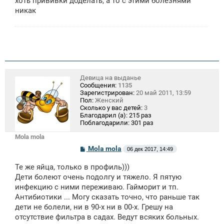
хоть прививки доделать, а то с этими болезнями
никак
Девица на выданье
Сообщения:
1135
Зарегистрирован:
20 май 2011, 13:59
Пол:
Женский
Сколько у вас детей:
3
Благодарил (а):
215 раз
Поблагодарили:
301 раз
Mola mola
С
Mola mola
06 дек 2017, 14:49
о
о
Те же яйца, только в профиль)))
б
щ
Дети болеют очень подолгу и тяжело. Я пятую
е
инфекцию с ними переживаю. Гайморит и тп.
н
Антибиотики ... Могу сказать точно, что раньше так
и
е
дети не болели, ни в 90-х ни в 00-х. Грешу на
отсутствие фильтра в садах. Ведут всяких больных.