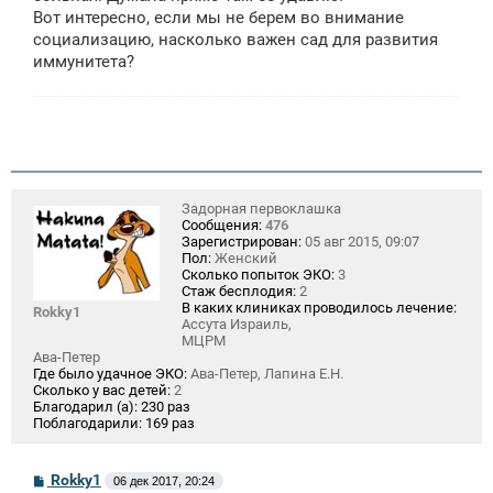
Вот интересно, если мы не берем во внимание
социализацию, насколько важен сад для развития
иммунитета?
Задорная первоклашка
Сообщения:
476
Зарегистрирован:
05 авг 2015, 09:07
Пол:
Женский
Сколько попыток ЭКО:
3
Стаж бесплодия:
2
В каких клиниках проводилось лечение:
Rokky1
Ассута Израиль,
МЦРМ
Ава-Петер
Где было удачное ЭКО:
Ава-Петер, Лапина Е.Н.
Сколько у вас детей:
2
Благодарил (а):
230 раз
Поблагодарили:
169 раз
С
Rokky1
06 дек 2017, 20:24