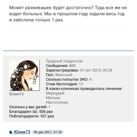
о
о
Может развивашек будет достаточно? Туда все же не
б
щ
водят больных. Мы в прошлом году ходили весь год
е
и заболели только 1 раз.
н
и
е
Трудный подросток
Сообщения:
800
Зарегистрирован:
01 окт 2013, 06:28
Пол:
Женский
Сколько попыток ЭКО:
4
Стаж бесплодия:
15
В каких клиниках проводилось лечение:
Меркурий
Юлия73
Малыш
Нео-клиник
Сколько у вас детей:
1
Благодарил (а):
506 раз
Поблагодарили:
531 раз
С
Юлия73
08 дек 2017, 07:20
о