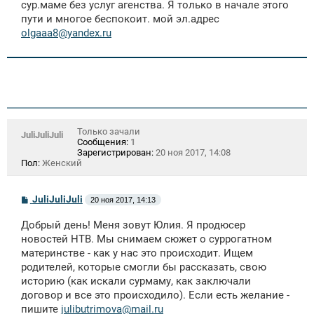
сур.маме без услуг агенства. Я только в начале этого
н
пути и многое беспокоит. мой эл.адрес
и
е
olgaaa8@yandex.ru
Только зачали
JuliJuliJuli
Сообщения:
1
Зарегистрирован:
20 ноя 2017, 14:08
Пол:
Женский
С
JuliJuliJuli
20 ноя 2017, 14:13
о
о
Добрый день! Меня зовут Юлия. Я продюсер
б
щ
новостей НТВ. Мы снимаем сюжет о суррогатном
е
материнстве - как у нас это происходит. Ищем
н
родителей, которые смогли бы рассказать, свою
и
е
историю (как искали сурмаму, как заключали
договор и все это происходило). Если есть желание -
пишите
julibutrimova@mail.ru