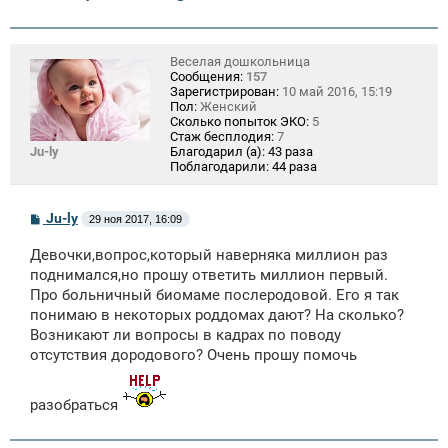
Веселая дошкольница
Сообщения:
157
Зарегистрирован:
10 май 2016, 15:19
Пол:
Женский
Сколько попыток ЭКО:
5
Стаж бесплодия:
7
Ju-ly
Благодарил (а):
43 раза
Поблагодарили:
44 раза
С
Ju-ly
29 ноя 2017, 16:09
о
о
Девочки,вопрос,который наверняка миллион раз
б
щ
поднимался,но прошу ответить миллион первый.
е
Про больничный биомаме послеродовой. Его я так
н
понимаю в некоторых роддомах дают? На сколько?
и
е
Возникают ли вопросы в кадрах по поводу
отсутствия дородового? Очень прошу помочь
разобраться