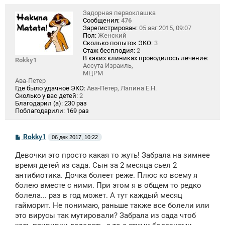
Задорная первоклашка
Сообщения:
476
Зарегистрирован:
05 авг 2015, 09:07
Пол:
Женский
Сколько попыток ЭКО:
3
Стаж бесплодия:
2
В каких клиниках проводилось лечение:
Rokky1
Ассута Израиль,
МЦРМ
Ава-Петер
Где было удачное ЭКО:
Ава-Петер, Лапина Е.Н.
Сколько у вас детей:
2
Благодарил (а):
230 раз
Поблагодарили:
169 раз
С
Rokky1
06 дек 2017, 10:22
о
о
Девочки это просто какая то жуть! Забрала на зимнее
б
щ
время детей из сада. Сын за 2 месяца сьел 2
е
антибиотика. Дочка болеет реже. Плюс ко всему я
н
болею вместе с ними. При этом я в общем то редко
и
е
болела... раз в год может. А тут каждый месяц
гайморит. Не понимаю, раньше также все болели или
это вирусы так мутировали? Забрала из сада чтоб