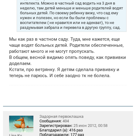
интелекта. Можно в частный сад водить на 3 дня в
неделю, там детей меньше и меньше родителей водят
больных детей. По своему ребенку вижу, что сад ему
нужен и полезен, но если бы были проблемы с
воспитателем ( не нравится или не адекват), то не
раздумывая забрала и перевела в другую группу, сад.
Мы как раз в частном саду. Туда, мне кажется, еще
чаще водят больных детей. Родители обеспеченные,
работают много и не могут пропускать.
В общем, весной видимо опять поведу, как прививки
доделаем.
Кстати, про ветрянку. Я детям сделала прививку и
теперь не парюсь. И себе заодно тк не болела.
Задорная первоклашка
Сообщения:
404
Зарегистрирован:
25 июн 2012, 00:58
Благодарил (а):
416 раз
Поблагодарили:
177 раз
Lina Ku