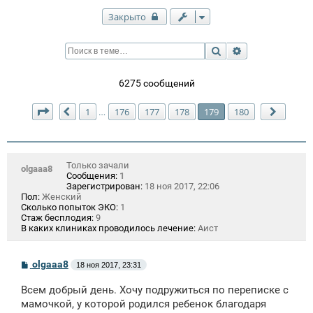
Закрыто
Поиск
Расширенный п
6275 сообщений
Страница
179
из
180
1
176
177
178
179
180
…
Пред.
След.
Только зачали
olgaaa8
Сообщения:
1
Зарегистрирован:
18 ноя 2017, 22:06
Пол:
Женский
Сколько попыток ЭКО:
1
Стаж бесплодия:
9
В каких клиниках проводилось лечение:
Аист
С
olgaaa8
18 ноя 2017, 23:31
о
о
Всем добрый день. Хочу подружиться по переписке с
б
щ
мамочкой, у которой родился ребенок благодаря
е