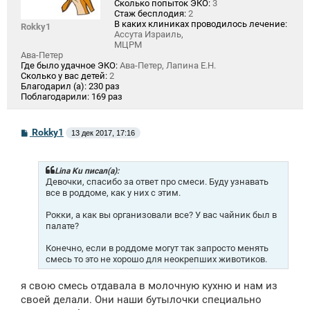
Сколько попыток ЭКО:
3
Стаж бесплодия:
2
В каких клиниках проводилось лечение:
Rokky1
Ассута Израиль,
МЦРМ
Ава-Петер
Где было удачное ЭКО:
Ава-Петер, Лапина Е.Н.
Сколько у вас детей:
2
Благодарил (а):
230 раз
Поблагодарили:
169 раз
С
Rokky1
13 дек 2017, 17:16
о
о
б
щ
Lina Ku писал(а):
е
Девочки, спасибо за ответ про смеси. Буду узнавать
н
все в роддоме, как у них с этим.
и
е
Рокки, а как вы организовали все? У вас чайник был в
палате?
Конечно, если в роддоме могут так запросто менять
смесь то это не хорошо для неокрепших животиков.
я свою смесь отдавала в молочную кухню и нам из
своей делали. Они наши бутылочки специально