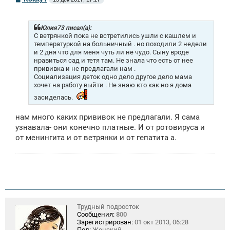
о
о
б
щ
Юлия73 писал(а):
е
С ветрянкой пока не встретились ушли с кашлем и
н
температуркой на больничный . но походили 2 недели
и
и 2 дня что для меня чуть ли не чудо. Сыну вроде
е
нравиться сад и тетя там. Не знала что есть от нее
прививка и не предлагали нам .
Социализация деток одно дело другое дело мама
хочет на работу выйти . Не знаю кто как но я дома
засиделась.
нам много каких прививок не предлагали. Я сама
узнавала- они конечно платные. И от ротовируса и
от менингита и от ветрянки и от гепатита а.
Трудный подросток
Сообщения:
800
Зарегистрирован:
01 окт 2013, 06:28
Пол:
Женский