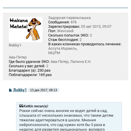
Задорная первоклашка
Сообщения:
476
Зарегистрирован:
05 авг 2015, 09:07
Пол:
Женский
Сколько попыток ЭКО:
3
Стаж бесплодия:
2
В каких клиниках проводилось лечение:
Rokky1
Ассута Израиль,
МЦРМ
Ава-Петер
Где было удачное ЭКО:
Ава-Петер, Лапина Е.Н.
Сколько у вас детей:
2
Благодарил (а):
230 раз
Поблагодарили:
169 раз
С
Rokky1
13 дек 2017, 08:13
о
о
б
щ
Ketkis писал(а):
е
Рокки сейчас очень многие не водят детей в сад,
н
слышала от нескольких знакомых, что таким детям
и
тяжелее адаптироваться в школе. Мнения
е
нейропсихолога, что сад нужен хотя бы 3 раза в
неделю для развития эмоционально- волевого