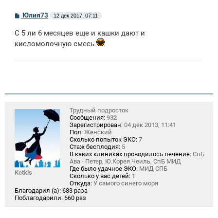
С
Юлия73
12 дек 2017, 07:11
о
о
С 5 ли 6 месяцев еще и кашки дают и
б
щ
кисломолочную смесь
е
н
и
е
Трудный подросток
Сообщения:
932
Зарегистрирован:
04 дек 2013, 11:41
Пол:
Женский
Сколько попыток ЭКО:
7
Стаж бесплодия:
5
В каких клиниках проводилось лечение:
СпБ
Ава - Петер, Ю.Корея Чеиль, СпБ МИД
Где было удачное ЭКО:
МИД СПБ
Ketkis
Сколько у вас детей:
1
Откуда:
У самого синего моря
Благодарил (а):
683 раза
Поблагодарили:
660 раз