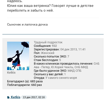
надеюсь.
Юлия как ваша ветрянка? Говорят лучше в детстве
переболеть и забыть о ней.
Сыночек и лапочка дочка
Трудный подросток
Сообщения:
932
Зарегистрирован:
04 дек 2013, 11:41
Пол:
Женский
Сколько попыток ЭКО:
7
Стаж бесплодия:
5
В каких клиниках проводилось лечение:
СпБ
Ава - Петер, Ю.Корея Чеиль, СпБ МИД
Где было удачное ЭКО:
МИД СПБ
Ketkis
Сколько у вас детей:
1
Откуда:
У самого синего моря
Благодарил (а):
683 раза
Поблагодарили:
660 раз
С
Ketkis
13 дек 2017, 02:16
о
о