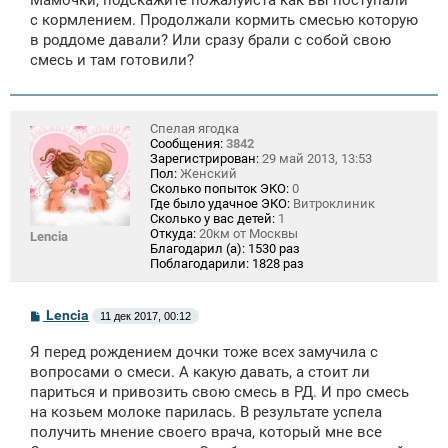
б
щ
с кормлением. Продолжали кормить смесью которую
е
в роддоме давали? Или сразу брали с собой свою
н
смесь и там готовили?
и
е
Спелая ягодка
Сообщения:
3842
Зарегистрирован:
29 май 2013, 13:53
Пол:
Женский
Сколько попыток ЭКО:
0
Где было удачное ЭКО:
Витроклиник
Сколько у вас детей:
1
Откуда:
20км от Москвы
Lencia
Благодарил (а):
1530 раз
Поблагодарили:
1828 раз
С
Lencia
11 дек 2017, 00:12
о
о
Я перед рождением дочки тоже всех замучила с
б
щ
вопросами о смеси. А какую давать, а стоит ли
е
париться и привозить свою смесь в РД. И про смесь
н
на козьем молоке парилась. В результате успела
и
е
получить мнение своего врача, который мне все