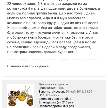
щ
22 человек ходят 6-8, в этот раз закрыли из за
е
ротовируса 4 малыша подцепили, двое в больнице, а
н
если бы полная группа была. Да у нас тоже 5 дней
и
е
можно без справки, и да и я и муж болеем за
компанию по второму кругу, и один из них гайморит.
Хорошо обходимся без антибиотиков, но это только
благодаря тому, что ушли лечится к гомеопату. А так
и обструктивный бронхит и отит уже были в этом
сезоне, сейчас аденоиды вот возвращаем в норму,
но последний раз 3 недели в саду продержался,
посмотрим надеюсь дальше будет легче.
Сыночек и лапочка дочка
Девица на выданье
Сообщения:
1135
Зарегистрирован:
20 май 2011, 13:59
Пол:
Женский
Сколько у вас детей:
3
Благодарил (а):
215 раз
Поблагодарили:
301 раз