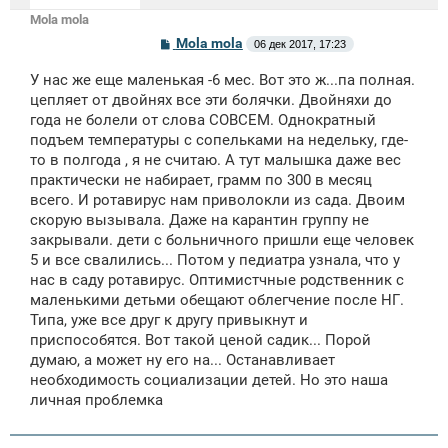
Mola mola
С
Mola mola
06 дек 2017, 17:23
о
о
У нас же еще маленькая -6 мес. Вот это ж...па полная.
б
щ
цепляет от двойнях все эти болячки. Двойняхи до
е
года не болели от слова СОВСЕМ. Однократный
н
подъем температуры с сопельками на недельку, где-
и
е
то в полгода , я не считаю. А тут малышка даже вес
практически не набирает, грамм по 300 в месяц
всего. И ротавирус нам приволокли из сада. Двоим
скорую вызывала. Даже на карантин группу не
закрывали. дети с больничного пришли еще человек
5 и все свалились... Потом у педиатра узнала, что у
нас в саду ротавирус. Оптимистчные родственник с
маленькими детьми обещают облегчение после НГ.
Типа, уже все друг к другу привыкнут и
приспособятся. Вот такой ценой садик... Порой
думаю, а может ну его на... Останавливает
необходимость социализации детей. Но это наша
личная проблемка