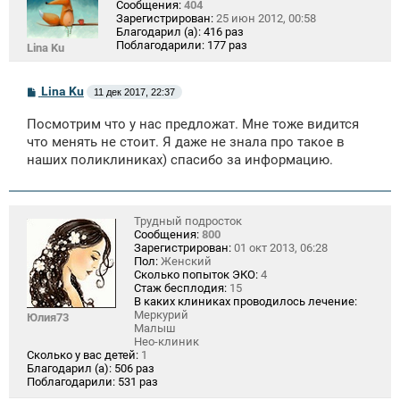
Сообщения:
404
Зарегистрирован:
25 июн 2012, 00:58
Благодарил (а):
416 раз
Поблагодарили:
177 раз
Lina Ku
С
Lina Ku
11 дек 2017, 22:37
о
о
Посмотрим что у нас предложат. Мне тоже видится
б
щ
что менять не стоит. Я даже не знала про такое в
е
наших поликлиниках) спасибо за информацию.
н
и
е
Трудный подросток
Сообщения:
800
Зарегистрирован:
01 окт 2013, 06:28
Пол:
Женский
Сколько попыток ЭКО:
4
Стаж бесплодия:
15
В каких клиниках проводилось лечение:
Меркурий
Юлия73
Малыш
Нео-клиник
Сколько у вас детей:
1
Благодарил (а):
506 раз
Поблагодарили:
531 раз