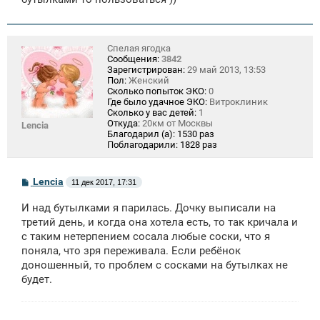
Спелая ягодка
Сообщения:
3842
Зарегистрирован:
29 май 2013, 13:53
Пол:
Женский
Сколько попыток ЭКО:
0
Где было удачное ЭКО:
Витроклиник
Сколько у вас детей:
1
Откуда:
20км от Москвы
Lencia
Благодарил (а):
1530 раз
Поблагодарили:
1828 раз
С
Lencia
11 дек 2017, 17:31
о
о
И над бутылками я парилась. Дочку выписали на
б
щ
третий день, и когда она хотела есть, то так кричала и
е
с таким нетерпением сосала любые соски, что я
н
поняла, что зря переживала. Если ребёнок
и
е
доношенный, то проблем с сосками на бутылках не
будет.