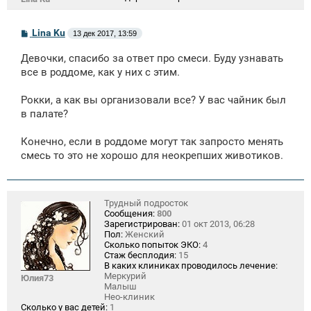
С
Lina Ku
13 дек 2017, 13:59
о
о
Девочки, спасибо за ответ про смеси. Буду узнавать
б
щ
все в роддоме, как у них с этим.
е
н
Рокки, а как вы организовали все? У вас чайник был
и
е
в палате?
Конечно, если в роддоме могут так запросто менять
смесь то это не хорошо для неокрепших животиков.
Трудный подросток
Сообщения:
800
Зарегистрирован:
01 окт 2013, 06:28
Пол:
Женский
Сколько попыток ЭКО:
4
Стаж бесплодия:
15
В каких клиниках проводилось лечение:
Меркурий
Юлия73
Малыш
Нео-клиник
Сколько у вас детей:
1