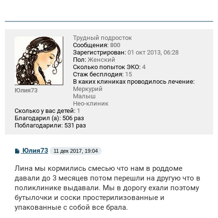
Трудный подросток
Сообщения:
800
Зарегистрирован:
01 окт 2013, 06:28
Пол:
Женский
Сколько попыток ЭКО:
4
Стаж бесплодия:
15
В каких клиниках проводилось лечение:
Меркурий
Юлия73
Малыш
Нео-клиник
Сколько у вас детей:
1
Благодарил (а):
506 раз
Поблагодарили:
531 раз
С
Юлия73
11 дек 2017, 19:04
о
о
Лина мы кормились смесью что нам в роддоме
б
щ
давали до 3 месяцев потом перешли на другую что в
е
поликлинике выдавали. Мы в дорогу ехали поэтому
н
бутылочки и соски простерилизованные и
и
е
упакованные с собой все брала.