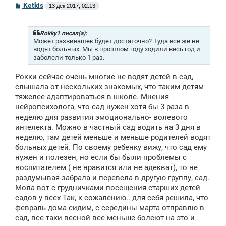
С
Ketkis
13 дек 2017, 02:13
о
о
б
щ
Rokky1 писал(а):
е
Может развивашек будет достаточно? Туда все же не
н
водят больных. Мы в прошлом году ходили весь год и
и
заболели только 1 раз.
е
Рокки сейчас очень многие не водят детей в сад,
слышала от нескольких знакомых, что таким детям
тяжелее адаптироваться в школе. Мнения
нейропсихолога, что сад нужен хотя бы 3 раза в
неделю для развития эмоционально- волевого
интелекта. Можно в частный сад водить на 3 дня в
неделю, там детей меньше и меньше родителей водят
больных детей. По своему ребенку вижу, что сад ему
нужен и полезен, но если бы были проблемы с
воспитателем ( не нравится или не адекват), то не
раздумывая забрала и перевела в другую группу, сад.
Мола вот с грудничками посещения старших детей
садов у всех Так, к сожалению.. для себя решила, что
февраль дома сидим, с середины марта отправлю в
сад, все таки весной все меньше болеют на это и