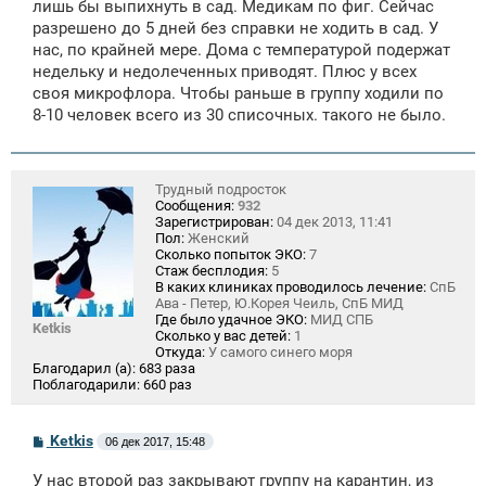
лишь бы выпихнуть в сад. Медикам по фиг. Сейчас
разрешено до 5 дней без справки не ходить в сад. У
нас, по крайней мере. Дома с температурой подержат
недельку и недолеченных приводят. Плюс у всех
своя микрофлора. Чтобы раньше в группу ходили по
8-10 человек всего из 30 списочных. такого не было.
Трудный подросток
Сообщения:
932
Зарегистрирован:
04 дек 2013, 11:41
Пол:
Женский
Сколько попыток ЭКО:
7
Стаж бесплодия:
5
В каких клиниках проводилось лечение:
СпБ
Ава - Петер, Ю.Корея Чеиль, СпБ МИД
Где было удачное ЭКО:
МИД СПБ
Ketkis
Сколько у вас детей:
1
Откуда:
У самого синего моря
Благодарил (а):
683 раза
Поблагодарили:
660 раз
С
Ketkis
06 дек 2017, 15:48
о
о
У нас второй раз закрывают группу на карантин, из
б