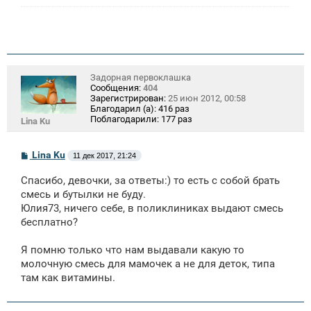
Задорная первоклашка
Сообщения:
404
Зарегистрирован:
25 июн 2012, 00:58
Благодарил (а):
416 раз
Поблагодарили:
177 раз
Lina Ku
С
Lina Ku
11 дек 2017, 21:24
о
о
Спасибо, девочки, за ответы:) то есть с собой брать
б
щ
смесь и бутылки не буду.
е
Юлия73, ничего себе, в поликлиниках выдают смесь
н
бесплатно?
и
е
Я помню только что нам выдавали какую то
молочную смесь для мамочек а не для деток, типа
там как витамины.