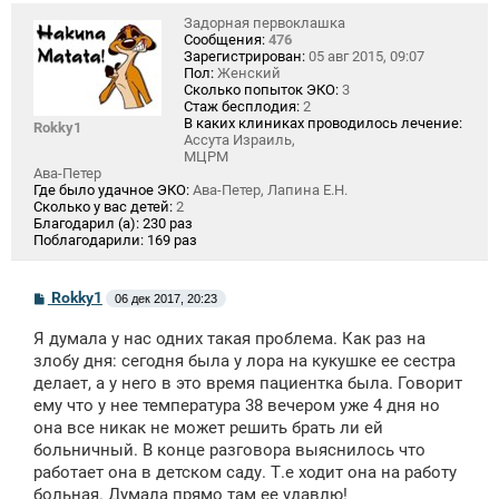
Задорная первоклашка
Сообщения:
476
Зарегистрирован:
05 авг 2015, 09:07
Пол:
Женский
Сколько попыток ЭКО:
3
Стаж бесплодия:
2
В каких клиниках проводилось лечение:
Rokky1
Ассута Израиль,
МЦРМ
Ава-Петер
Где было удачное ЭКО:
Ава-Петер, Лапина Е.Н.
Сколько у вас детей:
2
Благодарил (а):
230 раз
Поблагодарили:
169 раз
С
Rokky1
06 дек 2017, 20:23
о
о
Я думала у нас одних такая проблема. Как раз на
б
щ
злобу дня: сегодня была у лора на кукушке ее сестра
е
делает, а у него в это время пациентка была. Говорит
н
ему что у нее температура 38 вечером уже 4 дня но
и
е
она все никак не может решить брать ли ей
больничный. В конце разговора выяснилось что
работает она в детском саду. Т.е ходит она на работу
больная. Думала прямо там ее удавлю!