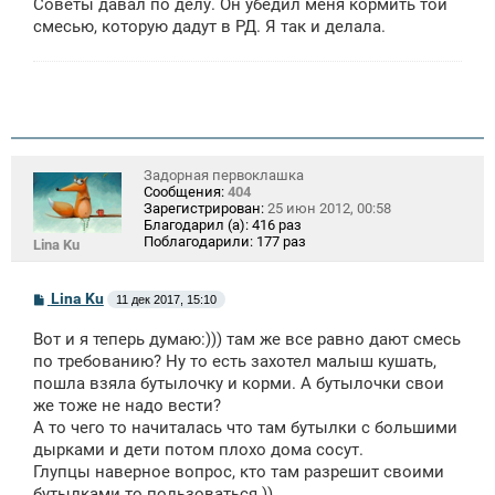
Советы давал по делу. Он убедил меня кормить той
смесью, которую дадут в РД. Я так и делала.
Задорная первоклашка
Сообщения:
404
Зарегистрирован:
25 июн 2012, 00:58
Благодарил (а):
416 раз
Поблагодарили:
177 раз
Lina Ku
С
Lina Ku
11 дек 2017, 15:10
о
о
Вот и я теперь думаю:))) там же все равно дают смесь
б
щ
по требованию? Ну то есть захотел малыш кушать,
е
пошла взяла бутылочку и корми. А бутылочки свои
н
же тоже не надо вести?
и
е
А то чего то начиталась что там бутылки с большими
дырками и дети потом плохо дома сосут.
Глупцы наверное вопрос, кто там разрешит своими
бутылками то пользоваться ))