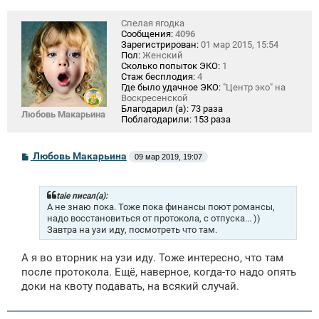
Спелая ягодка
Сообщения:
4096
Зарегистрирован:
01 мар 2015, 15:54
Пол:
Женский
Сколько попыток ЭКО:
1
Стаж бесплодия:
4
Где было удачное ЭКО:
"Центр эко" на
Воскресенской
Благодарил (а):
73 раза
Любовь Макарьина
Поблагодарили:
153 раза
С
Любовь Макарьина
09 мар 2019, 19:07
о
о
б
щ
taie писал(а):
е
А не знаю пока. Тоже пока финансы поют романсы,
н
надо восстановиться от протокола, с отпуска... ))
и
Завтра на узи иду, посмотреть что там.
е
А я во вторник на узи иду. Тоже интересно, что там
после протокола. Ещё, наверное, когда-то надо опять
доки на квоту подавать, на всякий случай.