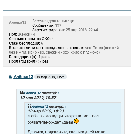
Веселая дошкольница
Алёнка12
Сообщения:
197
Зарегистрирован:
25 апр 2018, 22:44
Пол:
Женский
Сколько попыток ЭКО:
4
Стаж бесплодия:
6
В каких клиниках проводилось лечение:
Ава-Петер (свежий -
без импл, крио - зб, свежий - бхб, крио с пгд - бхб)
Благодарил (а):
4 раза
Поблагодарили:
7 раз
С
Алёнка12
10 мар 2019, 11:24
о
о
б
щ
Еленка 37
писал(а):
↑
е
10 мар 2019, 10:57
н
и
Алёнка12
писал(а):
↑
е
10 мар 2019, 10:33
Люба, вы молодцы, что решились! Вас
обязательно ждёт удача!
Девочки, подскажите, сколько дней может