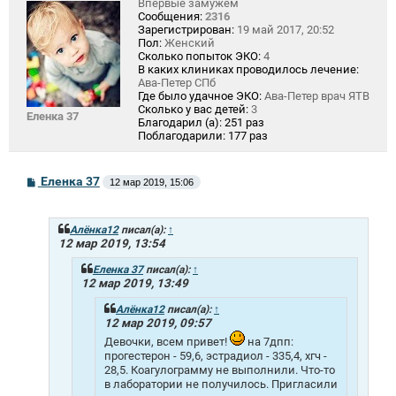
Впервые замужем
Сообщения:
2316
Зарегистрирован:
19 май 2017, 20:52
Пол:
Женский
Сколько попыток ЭКО:
4
В каких клиниках проводилось лечение:
Ава-Петер СПб
Где было удачное ЭКО:
Ава-Петер врач ЯТВ
Сколько у вас детей:
3
Еленка 37
Благодарил (а):
251 раз
Поблагодарили:
177 раз
С
Еленка 37
12 мар 2019, 15:06
о
о
б
щ
Алёнка12
писал(а):
↑
е
12 мар 2019, 13:54
н
и
Еленка 37
писал(а):
↑
е
12 мар 2019, 13:49
Алёнка12
писал(а):
↑
12 мар 2019, 09:57
Девочки, всем привет!
на 7дпп:
прогестерон - 59,6, эстрадиол - 335,4, хгч -
28,5. Коагулограмму не выполнили. Что-то
в лаборатории не получилось. Пригласили