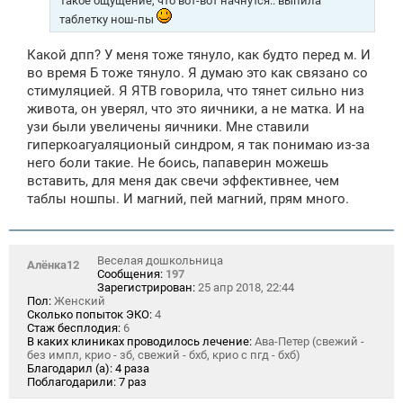
Такое ощущение, что вот-вот начнутся.. выпила
таблетку нош-пы
Какой дпп? У меня тоже тянуло, как будто перед м. И
во время Б тоже тянуло. Я думаю это как связано со
стимуляцией. Я ЯТВ говорила, что тянет сильно низ
живота, он уверял, что это яичники, а не матка. И на
узи были увеличены яичники. Мне ставили
гиперкоагуаляционый синдром, я так понимаю из-за
него боли такие. Не боись, папаверин можешь
вставить, для меня дак свечи эффективнее, чем
таблы ношпы. И магний, пей магний, прям много.
Веселая дошкольница
Алёнка12
Сообщения:
197
Зарегистрирован:
25 апр 2018, 22:44
Пол:
Женский
Сколько попыток ЭКО:
4
Стаж бесплодия:
6
В каких клиниках проводилось лечение:
Ава-Петер (свежий -
без импл, крио - зб, свежий - бхб, крио с пгд - бхб)
Благодарил (а):
4 раза
Поблагодарили:
7 раз