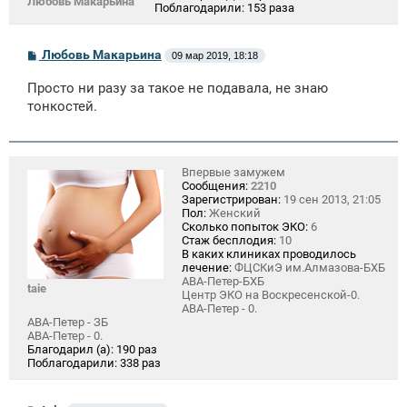
Любовь Макарьина
Поблагодарили:
153 раза
С
Любовь Макарьина
09 мар 2019, 18:18
о
о
Просто ни разу за такое не подавала, не знаю
б
щ
тонкостей.
е
н
и
е
Впервые замужем
Сообщения:
2210
Зарегистрирован:
19 сен 2013, 21:05
Пол:
Женский
Сколько попыток ЭКО:
6
Стаж бесплодия:
10
В каких клиниках проводилось
лечение:
ФЦСКиЭ им.Алмазова-БХБ
АВА-Петер-БХБ
taie
Центр ЭКО на Воскресенской-0.
АВА-Петер - 0.
АВА-Петер - ЗБ
АВА-Петер - 0.
Благодарил (а):
190 раз
Поблагодарили:
338 раз