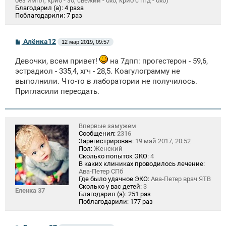
без импл, крио - зб, свежий - бхб, крио с пгд - бхб)
Благодарил (а):
4 раза
Поблагодарили:
7 раз
С
Алёнка12
12 мар 2019, 09:57
о
о
Девочки, всем привет!
на 7дпп: прогестерон - 59,6,
б
щ
эстрадиол - 335,4, хгч - 28,5. Коагулограмму не
е
выполнили. Что-то в лаборатории не получилось.
н
и
Пригласили пересдать.
е
Впервые замужем
Сообщения:
2316
Зарегистрирован:
19 май 2017, 20:52
Пол:
Женский
Сколько попыток ЭКО:
4
В каких клиниках проводилось лечение:
Ава-Петер СПб
Где было удачное ЭКО:
Ава-Петер врач ЯТВ
Сколько у вас детей:
3
Еленка 37
Благодарил (а):
251 раз
Поблагодарили:
177 раз