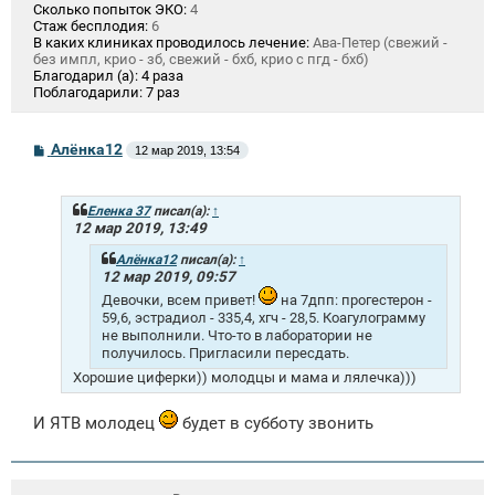
Сколько попыток ЭКО:
4
Стаж бесплодия:
6
В каких клиниках проводилось лечение:
Ава-Петер (свежий -
без импл, крио - зб, свежий - бхб, крио с пгд - бхб)
Благодарил (а):
4 раза
Поблагодарили:
7 раз
С
Алёнка12
12 мар 2019, 13:54
о
о
б
щ
Еленка 37
писал(а):
↑
е
12 мар 2019, 13:49
н
и
Алёнка12
писал(а):
↑
е
12 мар 2019, 09:57
Девочки, всем привет!
на 7дпп: прогестерон -
59,6, эстрадиол - 335,4, хгч - 28,5. Коагулограмму
не выполнили. Что-то в лаборатории не
получилось. Пригласили пересдать.
Хорошие циферки)) молодцы и мама и лялечка)))
И ЯТВ молодец
будет в субботу звонить