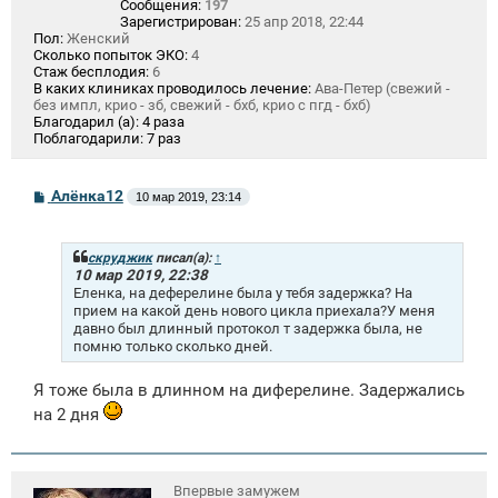
Сообщения:
197
Зарегистрирован:
25 апр 2018, 22:44
Пол:
Женский
Сколько попыток ЭКО:
4
Стаж бесплодия:
6
В каких клиниках проводилось лечение:
Ава-Петер (свежий -
без импл, крио - зб, свежий - бхб, крио с пгд - бхб)
Благодарил (а):
4 раза
Поблагодарили:
7 раз
С
Алёнка12
10 мар 2019, 23:14
о
о
б
щ
скруджик
писал(а):
↑
е
10 мар 2019, 22:38
н
Еленка, на деферелине была у тебя задержка? На
и
прием на какой день нового цикла приехала?У меня
е
давно был длинный протокол т задержка была, не
помню только сколько дней.
Я тоже была в длинном на диферелине. Задержались
на 2 дня
Впервые замужем