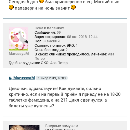
Сегодня 6 дпп
был криоперенос в ец. Магний пью
папаверин на ночь значит
Пока в пеленках
Сообщения:
59
Зарегистрирован:
08 окт 2018, 12:44
Пол:
Женский
Сколько попыток ЭКО:
1
Стаж бесплодия:
2
MarussyaM
В каких клиниках проводилось лечение:
Ава
Петер
Где было удачное ЭКО:
Ава Петер
С
MarussyaM
10 мар 2019, 18:09
о
о
Девочки, здравствуйте! Как думаете, сильно
б
щ
критично, если на первый приём я приеду не на 18-20
е
таблетке фемодена, а на 21? Цикл сдвинулся, а
н
билеты уже куплены?
и
е
Впервые замужем