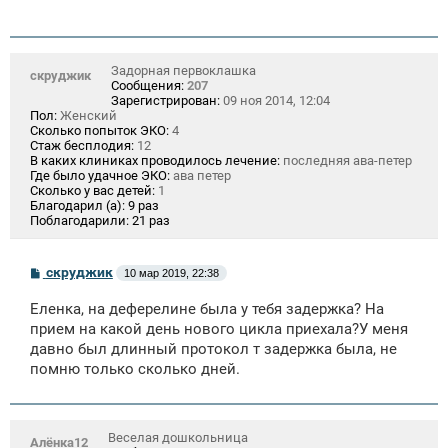
Задорная первоклашка
скруджик
Сообщения:
207
Зарегистрирован:
09 ноя 2014, 12:04
Пол:
Женский
Сколько попыток ЭКО:
4
Стаж бесплодия:
12
В каких клиниках проводилось лечение:
последняя ава-петер
Где было удачное ЭКО:
ава петер
Сколько у вас детей:
1
Благодарил (а):
9 раз
Поблагодарили:
21 раз
С
скруджик
10 мар 2019, 22:38
о
о
Еленка, на деферелине была у тебя задержка? На
б
щ
прием на какой день нового цикла приехала?У меня
е
давно был длинный протокол т задержка была, не
н
помню только сколько дней.
и
е
Веселая дошкольница
Алёнка12