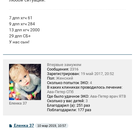
7 дпп хгч 61
9 дпп хгч 284
13 дпп хгч 2000
29 дпп СБ+
У нас сын!
Впервые замужем
Сообщения:
2316
Зарегистрирован:
19 май 2017, 20:52
Пол:
Женский
Сколько попыток ЭКО:
4
В каких клиниках проводилось лечение:
Ава-Петер СПб
Где было удачное ЭКО:
Ава-Петер врач ЯТВ
Сколько у вас детей:
3
Еленка 37
Благодарил (а):
251 раз
Поблагодарили:
177 раз
С
Еленка 37
10 мар 2019, 10:57
о
о