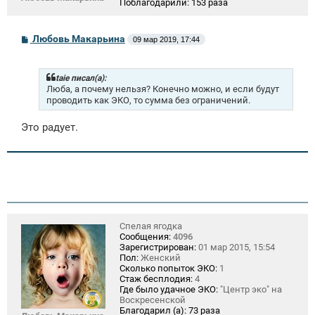
Поблагодарили:
153 раза
С
Любовь Макарьина
09 мар 2019, 17:44
о
о
б
щ
taie писал(а):
е
Люба, а почему нельзя? Конечно можно, и если будут
н
проводить как ЭКО, то сумма без ограничений.
и
е
Это радует.
Спелая ягодка
Сообщения:
4096
Зарегистрирован:
01 мар 2015, 15:54
Пол:
Женский
Сколько попыток ЭКО:
1
Стаж бесплодия:
4
Где было удачное ЭКО:
"Центр эко" на
Воскресенской
Благодарил (а):
73 раза