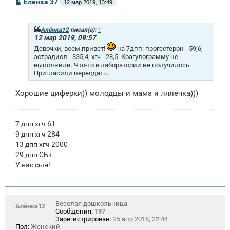
С
Еленка 37
12 мар 2019, 13:49
о
о
б
щ
Алёнка12
писал(а):
↑
е
12 мар 2019, 09:57
н
Девочки, всем привет!
на 7дпп: прогестерон - 59,6,
и
эстрадиол - 335,4, хгч - 28,5. Коагулограмму не
е
выполнили. Что-то в лаборатории не получилось.
Пригласили пересдать.
Хорошие циферки)) молодцы и мама и лялечка)))
7 дпп хгч 61
9 дпп хгч 284
13 дпп хгч 2000
29 дпп СБ+
У нас сын!
Веселая дошкольница
Алёнка12
Сообщения:
197
Зарегистрирован:
25 апр 2018, 22:44
Пол:
Женский