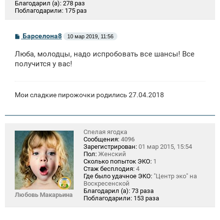
Благодарил (а):
278 раз
Поблагодарили:
175 раз
С
Барселона8
10 мар 2019, 11:56
о
о
Люба, молодцы, надо испробовать все шансы! Все
б
щ
получится у вас!
е
н
и
е
Мои сладкие пирожочки родились 27.04.2018
Спелая ягодка
Сообщения:
4096
Зарегистрирован:
01 мар 2015, 15:54
Пол:
Женский
Сколько попыток ЭКО:
1
Стаж бесплодия:
4
Где было удачное ЭКО:
"Центр эко" на
Воскресенской
Благодарил (а):
73 раза
Любовь Макарьина
Поблагодарили:
153 раза