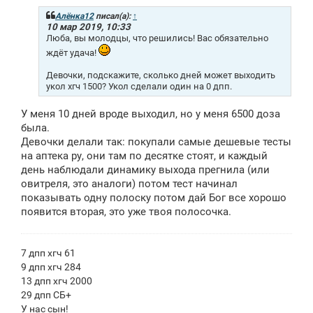
б
щ
Алёнка12
писал(а):
↑
е
10 мар 2019, 10:33
н
Люба, вы молодцы, что решились! Вас обязательно
и
ждёт удача!
е
Девочки, подскажите, сколько дней может выходить
укол хгч 1500? Укол сделали один на 0 дпп.
У меня 10 дней вроде выходил, но у меня 6500 доза
была.
Девочки делали так: покупали самые дешевые тесты
на аптека ру, они там по десятке стоят, и каждый
день наблюдали динамику выхода прегнила (или
овитреля, это аналоги) потом тест начинал
показывать одну полоску потом дай Бог все хорошо
появится вторая, это уже твоя полосочка.
7 дпп хгч 61
9 дпп хгч 284
13 дпп хгч 2000
29 дпп СБ+
У нас сын!