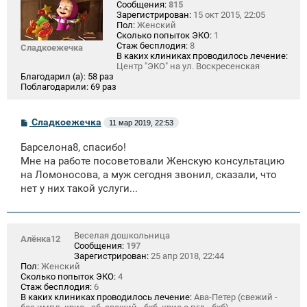
Сообщения:
815
Зарегистрирован:
15 окт 2015, 22:05
Пол:
Женский
Сколько попыток ЭКО:
1
Стаж бесплодия:
8
Сладкоежечка
В каких клиниках проводилось лечение:
Центр "ЭКО" на ул. Воскресенская
Благодарил (а):
58 раз
Поблагодарили:
69 раз
С
Сладкоежечка
11 мар 2019, 22:53
о
о
Барселона8, спасибо!
б
щ
Мне на работе посоветовали Женскую консультацию
е
на Ломоносова, а муж сегодня звонил, сказали, что
н
нет у них такой услуги...
и
е
Веселая дошкольница
Алёнка12
Сообщения:
197
Зарегистрирован:
25 апр 2018, 22:44
Пол:
Женский
Сколько попыток ЭКО:
4
Стаж бесплодия:
6
В каких клиниках проводилось лечение:
Ава-Петер (свежий -