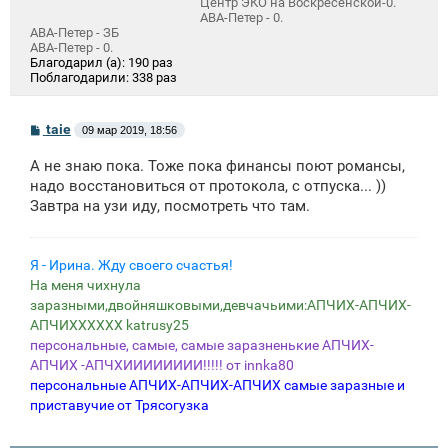
Центр ЭКО на Воскресенской-0.
АВА-Петер - 0.
АВА-Петер - ЗБ
АВА-Петер - 0.
Благодарил (а):
190 раз
Поблагодарили:
338 раз
С
taie
09 мар 2019, 18:56
о
о
А не знаю пока. Тоже пока финансы поют романсы,
б
щ
надо восстановиться от протокола, с отпуска... ))
е
Завтра на узи иду, посмотреть что там.
н
и
е
Я - Ирина. Жду своего счастья!
На меня чихнула
заразными,двойняшковыми,девчачьими:АПЧИХ-АПЧИХ-
АПЧИХХХХХХ katrusy25
персональные, самые, самые заразненькие АПЧИХ-
АПЧИХ -АПЧХИИИИИИИИ!!!!! от innka80
персональные АПЧИХ-АПЧИХ-АПЧИХ самые заразные и
приставучие от Трясогузка