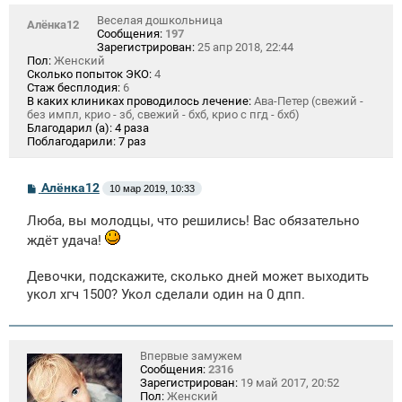
Веселая дошкольница
Алёнка12
Сообщения:
197
Зарегистрирован:
25 апр 2018, 22:44
Пол:
Женский
Сколько попыток ЭКО:
4
Стаж бесплодия:
6
В каких клиниках проводилось лечение:
Ава-Петер (свежий -
без импл, крио - зб, свежий - бхб, крио с пгд - бхб)
Благодарил (а):
4 раза
Поблагодарили:
7 раз
С
Алёнка12
10 мар 2019, 10:33
о
о
Люба, вы молодцы, что решились! Вас обязательно
б
щ
ждёт удача!
е
н
и
Девочки, подскажите, сколько дней может выходить
е
укол хгч 1500? Укол сделали один на 0 дпп.
Впервые замужем
Сообщения:
2316
Зарегистрирован:
19 май 2017, 20:52
Пол:
Женский