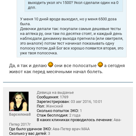
выходить укол хгч 1500? Укол сделали один на 0
дпп.
У меня 10 дней вроде выходил, но у меня 6500 доза
была.
Девочки делали так: покупали самые дешевые тесты
на аптека ру, они там по десятке стоят, и каждый день
наблюдали динамику выхода прегнила (или овитреля,
это аналоги) потом тест начинал показывать одну
полоску потом дай Бог все хорошо появится вторая, это
уже твоя полосочка.
Да, я так и делаю
они все полосатые
а сегодня
живот как перед месячными начал болеть.
Девица на выданье
Сообщения:
1769
Зарегистрирован:
03 авг 2016, 10:01
Пол:
Женский
Сколько попыток ЭКО:
1
Барселона8
Стаж бесплодия:
2 года
В каких клиниках проводилось лечение:
Ава-
Петер 2017г
Где было удачное ЭКО:
Ава-Петер врач МАА
Сколько у вас детей:
3