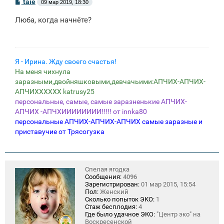
С
taie
09 мар 2019, 18:30
о
о
Люба, когда начнёте?
б
щ
е
н
и
е
Я - Ирина. Жду своего счастья!
На меня чихнула
заразными,двойняшковыми,девчачьими:АПЧИХ-АПЧИХ-
АПЧИХХХХХХ katrusy25
персональные, самые, самые заразненькие АПЧИХ-
АПЧИХ -АПЧХИИИИИИИИ!!!!! от innka80
персональные АПЧИХ-АПЧИХ-АПЧИХ самые заразные и
приставучие от Трясогузка
Спелая ягодка
Сообщения:
4096
Зарегистрирован:
01 мар 2015, 15:54
Пол:
Женский
Сколько попыток ЭКО:
1
Стаж бесплодия:
4
Где было удачное ЭКО:
"Центр эко" на
Воскресенской