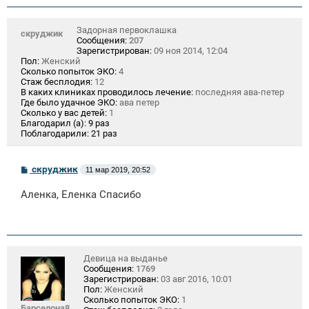
и
е
Задорная первоклашка
скруджик
Сообщения:
207
Зарегистрирован:
09 ноя 2014, 12:04
Пол:
Женский
Сколько попыток ЭКО:
4
Стаж бесплодия:
12
В каких клиниках проводилось лечение:
последняя ава-петер
Где было удачное ЭКО:
ава петер
Сколько у вас детей:
1
Благодарил (а):
9 раз
Поблагодарили:
21 раз
С
скруджик
11 мар 2019, 20:52
о
о
Аленка, Еленка Спасибо
б
щ
е
н
и
е
Девица на выданье
Сообщения:
1769
Зарегистрирован:
03 авг 2016, 10:01
Пол:
Женский
Сколько попыток ЭКО:
1
Барселона8