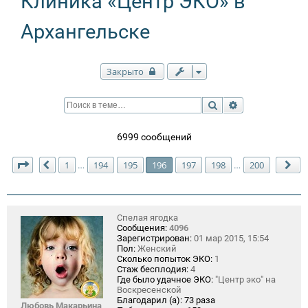
Клиника «Центр ЭКО» в
Архангельске
Закрыто
Поиск
Расширенный п
6999 сообщений
Страница
196
из
200
1
194
195
196
197
198
200
…
…
Пред.
Сл
Спелая ягодка
Сообщения:
4096
Зарегистрирован:
01 мар 2015, 15:54
Пол:
Женский
Сколько попыток ЭКО:
1
Стаж бесплодия:
4
Где было удачное ЭКО:
"Центр эко" на
Воскресенской
Благодарил (а):
73 раза
Любовь Макарьина