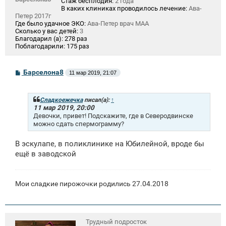
Стаж бесплодия:
2 года
В каких клиниках проводилось лечение:
Ава-
Петер 2017г
Где было удачное ЭКО:
Ава-Петер врач МАА
Сколько у вас детей:
3
Благодарил (а):
278 раз
Поблагодарили:
175 раз
С
Барселона8
11 мар 2019, 21:07
о
о
б
щ
Сладкоежечка
писал(а):
↑
е
11 мар 2019, 20:00
н
Девочки, привет! Подскажите, где в Северодвинске
и
можно сдать спермограмму?
е
В эскулапе, в поликлинике на Юбилейной, вроде бы
ещё в заводской
Мои сладкие пирожочки родились 27.04.2018
Трудный подросток