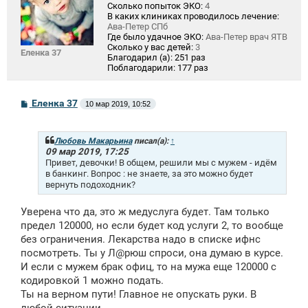
Сколько попыток ЭКО:
4
В каких клиниках проводилось лечение:
Ава-Петер СПб
Где было удачное ЭКО:
Ава-Петер врач ЯТВ
Сколько у вас детей:
3
Еленка 37
Благодарил (а):
251 раз
Поблагодарили:
177 раз
С
Еленка 37
10 мар 2019, 10:52
о
о
б
щ
Любовь Макарьина
писал(а):
↑
е
09 мар 2019, 17:25
н
Привет, девочки! В общем, решили мы с мужем - идём
и
в банкинг. Вопрос : не знаете, за это можно будет
е
вернуть подоходник?
Уверена что да, это ж медуслуга будет. Там только
предел 120000, но если будет код услуги 2, то вообще
без ограничения. Лекарства надо в списке ифнс
посмотреть. Ты у Л@рюш спроси, она думаю в курсе.
И если с мужем брак офиц, то на мужа еще 120000 с
кодировкой 1 можно подать.
Ты на верном пути! Главное не опускать руки. В
любой ситуации.