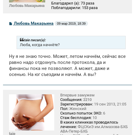
Благодарил (а):
73 раза
Любовь Макарьина
Поблагодарили:
153 раза
С
Любовь Макарьина
09 мар 2019, 18:39
о
о
б
щ
taie писал(а):
е
Люба, когда начнёте?
н
и
Ну я не знаю точно. Может, летом начнём, сейчас все
е
равно надо отдохнуть после протокола, да и
финансы пока не позволяют. А может, даже и
осенью. На юг съездим и начнём. А вы?
Впервые замужем
Сообщения:
2210
Зарегистрирован:
19 сен 2013, 21:05
Пол:
Женский
Сколько попыток ЭКО:
6
Стаж бесплодия:
10
В каких клиниках проводилось
лечение:
ФЦСКиЭ им.Алмазова-БХБ
АВА-Петер-БХБ
taie