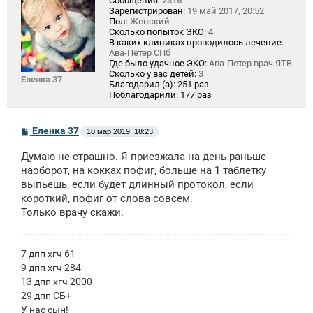
Сообщения:
2316
Зарегистрирован:
19 май 2017, 20:52
Пол:
Женский
Сколько попыток ЭКО:
4
В каких клиниках проводилось лечение:
Ава-Петер СПб
Где было удачное ЭКО:
Ава-Петер врач ЯТВ
Сколько у вас детей:
3
Еленка 37
Благодарил (а):
251 раз
Поблагодарили:
177 раз
С
Еленка 37
10 мар 2019, 18:23
о
о
Думаю не страшно. Я приезжала на день раньше
б
щ
наоборот, на кокках пофиг, больше на 1 таблетку
е
выпьешь, если будет длинный протокол, если
н
короткий, пофиг от слова совсем.
и
е
Только врачу скажи.
7 дпп хгч 61
9 дпп хгч 284
13 дпп хгч 2000
29 дпп СБ+
У нас сын!