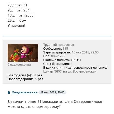
7 дпп хгч 61
9 дпп хгч 284
13 дпп хгч 2000
29 дпп СБ+
У нас сын!
Трудный подросток
Сообщения:
815
Зарегистрирован:
15 окт 2015, 22:05
Пол:
Женский
Сколько попыток ЭКО:
1
Стаж бесплодия:
8
Сладкоежечка
В каких клиниках проводилось лечение:
Центр "ЭКО" на ул. Воскресенская
Благодарил (а):
58 раз
Поблагодарили:
69 раз
С
Сладкоежечка
11 мар 2019, 20:00
о
о
Девочки, привет! Подскажите, где в Северодвинске
б
щ
можно сдать спермограмму?
е
н