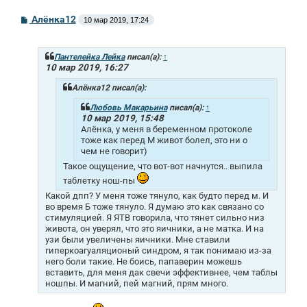
С
Алёнка12
10 мар 2019, 17:24
о
о
б
щ
Пантелейка Лейка
писал(а):
↑
е
10 мар 2019, 16:27
н
и
Алёнка12 писал(а):
е
Любовь Макарьина
писал(а):
↑
10 мар 2019, 15:48
Алёнка, у меня в беременном протоколе
тоже как перед М живот болел, это ни о
чем не говорит)
Такое ощущение, что вот-вот начнутся.. выпила
таблетку нош-пы
Какой дпп? У меня тоже тянуло, как будто перед м. И
во время Б тоже тянуло. Я думаю это как связано со
стимуляцией. Я ЯТВ говорила, что тянет сильно низ
живота, он уверял, что это яичники, а не матка. И на
узи были увеличены яичники. Мне ставили
гиперкоагуаляционый синдром, я так понимаю из-за
него боли такие. Не боись, папаверин можешь
вставить, для меня дак свечи эффективнее, чем таблы
ношпы. И магний, пей магний, прям много.