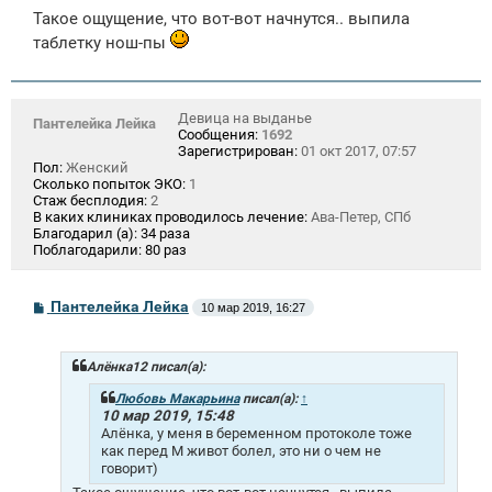
Такое ощущение, что вот-вот начнутся.. выпила
таблетку нош-пы
Девица на выданье
Пантелейка Лейка
Сообщения:
1692
Зарегистрирован:
01 окт 2017, 07:57
Пол:
Женский
Сколько попыток ЭКО:
1
Стаж бесплодия:
2
В каких клиниках проводилось лечение:
Ава-Петер, СПб
Благодарил (а):
34 раза
Поблагодарили:
80 раз
С
Пантелейка Лейка
10 мар 2019, 16:27
о
о
б
щ
Алёнка12 писал(а):
е
н
Любовь Макарьина
писал(а):
↑
и
10 мар 2019, 15:48
е
Алёнка, у меня в беременном протоколе тоже
как перед М живот болел, это ни о чем не
говорит)