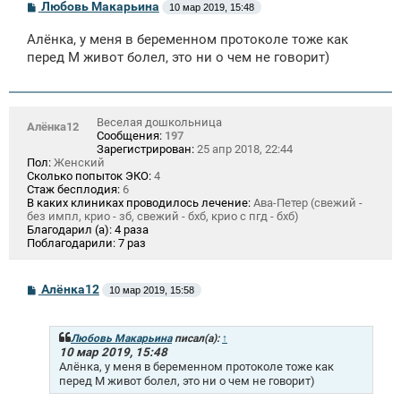
С
Любовь Макарьина
10 мар 2019, 15:48
о
о
Алёнка, у меня в беременном протоколе тоже как
б
щ
перед М живот болел, это ни о чем не говорит)
е
н
и
е
Веселая дошкольница
Алёнка12
Сообщения:
197
Зарегистрирован:
25 апр 2018, 22:44
Пол:
Женский
Сколько попыток ЭКО:
4
Стаж бесплодия:
6
В каких клиниках проводилось лечение:
Ава-Петер (свежий -
без импл, крио - зб, свежий - бхб, крио с пгд - бхб)
Благодарил (а):
4 раза
Поблагодарили:
7 раз
С
Алёнка12
10 мар 2019, 15:58
о
о
б
щ
Любовь Макарьина
писал(а):
↑
е
10 мар 2019, 15:48
н
Алёнка, у меня в беременном протоколе тоже как
и
перед М живот болел, это ни о чем не говорит)
е