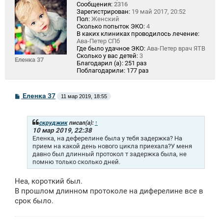
Сообщения:
2316
Зарегистрирован:
19 май 2017, 20:52
Пол:
Женский
Сколько попыток ЭКО:
4
В каких клиниках проводилось лечение:
Ава-Петер СПб
Где было удачное ЭКО:
Ава-Петер врач ЯТВ
Сколько у вас детей:
3
Еленка 37
Благодарил (а):
251 раз
Поблагодарили:
177 раз
С
Еленка 37
11 мар 2019, 18:55
о
о
б
щ
скруджик
писал(а):
↑
е
10 мар 2019, 22:38
н
Еленка, на деферелине была у тебя задержка? На
и
прием на какой день нового цикла приехала?У меня
е
давно был длинный протокол т задержка была, не
помню только сколько дней.
Неа, короткий был.
В прошлом длинном протоколе на диферелине все в
срок было.