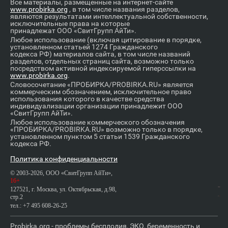
Все материалы, размещенные на интернет-сайте
www.probirka.org
, в том числе названия разделов,
являются результатами интеллектуальной собственности,
исключительные права на которые
принадлежат ООО «СвитГрупп АйТи».
Любое использование (включая цитирование в порядке,
установленном статьей 1274 Гражданского
кодекса РФ) материалов сайта, в том числе названий
разделов, отдельных страниц сайта, возможно только
посредством активной индексируемой гиперссылки на
www.probirka.org
.
Словосочетание «ПРОБИРКА/PROBIRKA.RU» является
коммерческим обозначением, исключительное право
использования которого в качестве средства
индивидуализации организации принадлежит ООО
«СвитГрупп АйТи».
Любое использование коммерческого обозначения
«ПРОБИРКА/PROBIRKA.RU» возможно только в порядке,
установленном пунктом 5 статьи 1539 Гражданского
кодекса РФ.
Политика конфиденциальности
© 2003-2026, ООО «СвитГрупп АйТи»,
16+
127521, г. Москва, ул. Октябрьская, д.98,
стр.2
тел.: +7 495 608-26-25
Probirka.org - проблемы бесплодия, ЭКО, беременность и