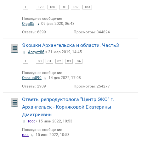
…
1
179
180
181
182
183
Последнее сообщение
Olga85
09 фев 2020, 06:43
Ответы:
6399
Просмотры:
344824
Экошки Архангельска и области. Часть3
Август86
» 21 мар 2019, 14:45
…
1
80
81
82
83
84
Последнее сообщение
Оксана890
14 дек 2022, 17:08
Ответы:
2909
Просмотры:
254277
Ответы репродуктолога "Центр ЭКО" г.
Архангельск - Корняковой Екатерины
Дмитриевны
root
» 15 июн 2022, 10:53
Последнее сообщение
root
15 июн 2022, 10:53