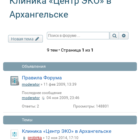
Клиника «Центр ЭКО» в
Архангельске
Поиск
Расши
Новая тема
9 тем • Страница
1
из
1
Объявления
Правила Форума
moderator
» 11 фев 2009, 13:39
Последнее сообщение
moderator
04 ноя 2009, 23:46
Ответы:
2
Просмотры:
148801
Темы
Клиника «Центр ЭКО» в Архангельске
probirka
» 12 ноя 2014, 17:10