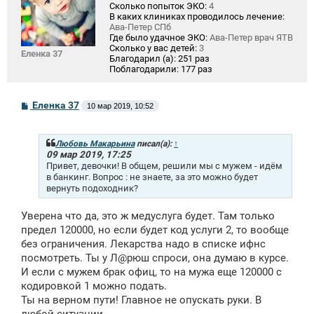
Сколько попыток ЭКО:
4
В каких клиниках проводилось лечение:
Ава-Петер СПб
Где было удачное ЭКО:
Ава-Петер врач ЯТВ
Сколько у вас детей:
3
Еленка 37
Благодарил (а):
251 раз
Поблагодарили:
177 раз
С
Еленка 37
10 мар 2019, 10:52
о
о
б
щ
Любовь Макарьина
писал(а):
↑
е
09 мар 2019, 17:25
н
Привет, девочки! В общем, решили мы с мужем - идём
и
в банкинг. Вопрос : не знаете, за это можно будет
е
вернуть подоходник?
Уверена что да, это ж медуслуга будет. Там только
предел 120000, но если будет код услуги 2, то вообще
без ограничения. Лекарства надо в списке ифнс
посмотреть. Ты у Л@рюш спроси, она думаю в курсе.
И если с мужем брак офиц, то на мужа еще 120000 с
кодировкой 1 можно подать.
Ты на верном пути! Главное не опускать руки. В
любой ситуации.