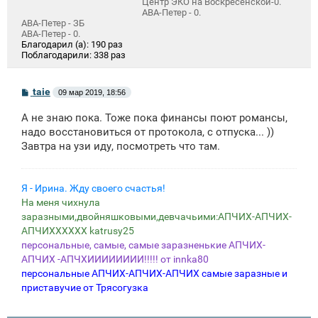
Центр ЭКО на Воскресенской-0.
АВА-Петер - 0.
АВА-Петер - ЗБ
АВА-Петер - 0.
Благодарил (а):
190 раз
Поблагодарили:
338 раз
С
taie
09 мар 2019, 18:56
о
о
А не знаю пока. Тоже пока финансы поют романсы,
б
щ
надо восстановиться от протокола, с отпуска... ))
е
Завтра на узи иду, посмотреть что там.
н
и
е
Я - Ирина. Жду своего счастья!
На меня чихнула
заразными,двойняшковыми,девчачьими:АПЧИХ-АПЧИХ-
АПЧИХХХХХХ katrusy25
персональные, самые, самые заразненькие АПЧИХ-
АПЧИХ -АПЧХИИИИИИИИ!!!!! от innka80
персональные АПЧИХ-АПЧИХ-АПЧИХ самые заразные и
приставучие от Трясогузка