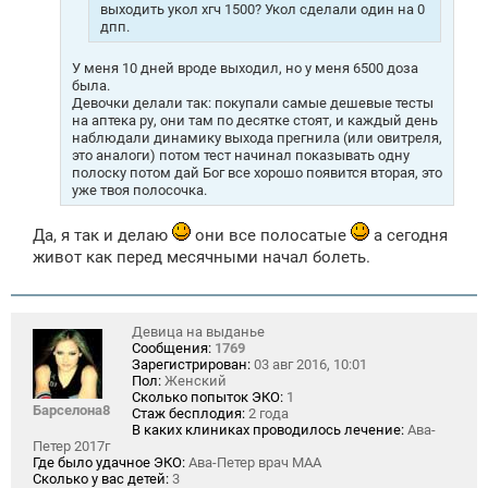
выходить укол хгч 1500? Укол сделали один на 0
дпп.
У меня 10 дней вроде выходил, но у меня 6500 доза
была.
Девочки делали так: покупали самые дешевые тесты
на аптека ру, они там по десятке стоят, и каждый день
наблюдали динамику выхода прегнила (или овитреля,
это аналоги) потом тест начинал показывать одну
полоску потом дай Бог все хорошо появится вторая, это
уже твоя полосочка.
Да, я так и делаю
они все полосатые
а сегодня
живот как перед месячными начал болеть.
Девица на выданье
Сообщения:
1769
Зарегистрирован:
03 авг 2016, 10:01
Пол:
Женский
Сколько попыток ЭКО:
1
Барселона8
Стаж бесплодия:
2 года
В каких клиниках проводилось лечение:
Ава-
Петер 2017г
Где было удачное ЭКО:
Ава-Петер врач МАА
Сколько у вас детей:
3