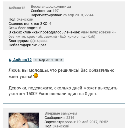
Веселая дошкольница
Алёнка12
Сообщения:
197
Зарегистрирован:
25 апр 2018, 22:44
Пол:
Женский
Сколько попыток ЭКО:
4
Стаж бесплодия:
6
В каких клиниках проводилось лечение:
Ава-Петер (свежий -
без импл, крио - зб, свежий - бхб, крио с пгд - бхб)
Благодарил (а):
4 раза
Поблагодарили:
7 раз
С
Алёнка12
10 мар 2019, 10:33
о
о
Люба, вы молодцы, что решились! Вас обязательно
б
щ
ждёт удача!
е
н
и
Девочки, подскажите, сколько дней может выходить
е
укол хгч 1500? Укол сделали один на 0 дпп.
Впервые замужем
Сообщения:
2316
Зарегистрирован:
19 май 2017, 20:52
Пол:
Женский