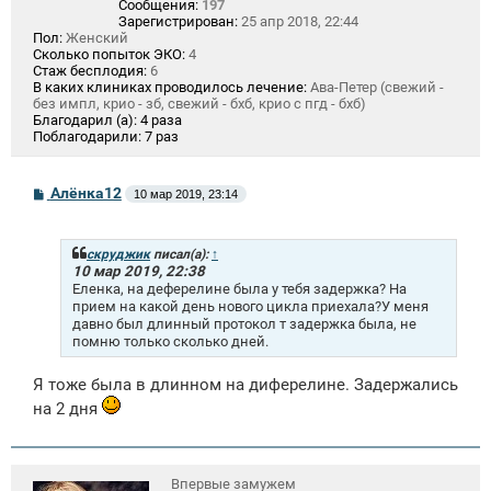
Сообщения:
197
Зарегистрирован:
25 апр 2018, 22:44
Пол:
Женский
Сколько попыток ЭКО:
4
Стаж бесплодия:
6
В каких клиниках проводилось лечение:
Ава-Петер (свежий -
без импл, крио - зб, свежий - бхб, крио с пгд - бхб)
Благодарил (а):
4 раза
Поблагодарили:
7 раз
С
Алёнка12
10 мар 2019, 23:14
о
о
б
щ
скруджик
писал(а):
↑
е
10 мар 2019, 22:38
н
Еленка, на деферелине была у тебя задержка? На
и
прием на какой день нового цикла приехала?У меня
е
давно был длинный протокол т задержка была, не
помню только сколько дней.
Я тоже была в длинном на диферелине. Задержались
на 2 дня
Впервые замужем