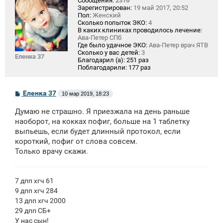
Сообщения:
2316
Зарегистрирован:
19 май 2017, 20:52
Пол:
Женский
Сколько попыток ЭКО:
4
В каких клиниках проводилось лечение:
Ава-Петер СПб
Где было удачное ЭКО:
Ава-Петер врач ЯТВ
Сколько у вас детей:
3
Еленка 37
Благодарил (а):
251 раз
Поблагодарили:
177 раз
С
Еленка 37
10 мар 2019, 18:23
о
о
Думаю не страшно. Я приезжала на день раньше
б
щ
наоборот, на кокках пофиг, больше на 1 таблетку
е
выпьешь, если будет длинный протокол, если
н
короткий, пофиг от слова совсем.
и
е
Только врачу скажи.
7 дпп хгч 61
9 дпп хгч 284
13 дпп хгч 2000
29 дпп СБ+
У нас сын!