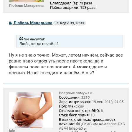
Благодарил (а):
73 раза
Любовь Макарьина
Поблагодарили:
153 раза
С
Любовь Макарьина
09 мар 2019, 18:39
о
о
б
щ
taie писал(а):
е
Люба, когда начнёте?
н
и
Ну я не знаю точно. Может, летом начнём, сейчас все
е
равно надо отдохнуть после протокола, да и
финансы пока не позволяют. А может, даже и
осенью. На юг съездим и начнём. А вы?
Впервые замужем
Сообщения:
2210
Зарегистрирован:
19 сен 2013, 21:05
Пол:
Женский
Сколько попыток ЭКО:
6
Стаж бесплодия:
10
В каких клиниках проводилось
лечение:
ФЦСКиЭ им.Алмазова-БХБ
АВА-Петер-БХБ
taie