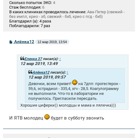
Сколько попыток ЭКО:
4
Стаж бесплодия:
6
В каких клиниках проводилось лечение:
Ава-Петер (свежий -
без импл, крио - зб, свежий - бхб, крио с пгд - бхб)
Благодарил (а):
4 раза
Поблагодарили:
7 раз
С
Алёнка12
12 мар 2019, 13:54
о
о
б
щ
Еленка 37
писал(а):
↑
е
12 мар 2019, 13:49
н
и
Алёнка12
писал(а):
↑
е
12 мар 2019, 09:57
Девочки, всем привет!
на 7дпп: прогестерон -
59,6, эстрадиол - 335,4, хгч - 28,5. Коагулограмму
не выполнили. Что-то в лаборатории не
получилось. Пригласили пересдать.
Хорошие циферки)) молодцы и мама и лялечка)))
И ЯТВ молодец
будет в субботу звонить