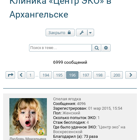
Клиника «Центр ЭКО» в
Архангельске
Закрыто
Поиск
Расширенный п
6999 сообщений
Страница
196
из
200
1
194
195
196
197
198
200
…
…
Пред.
Сл
Спелая ягодка
Сообщения:
4096
Зарегистрирован:
01 мар 2015, 15:54
Пол:
Женский
Сколько попыток ЭКО:
1
Стаж бесплодия:
4
Где было удачное ЭКО:
"Центр эко" на
Воскресенской
Благодарил (а):
73 раза
Любовь Макарьина