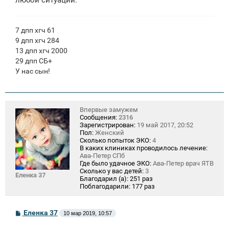
7 дпп хгч 61
9 дпп хгч 284
13 дпп хгч 2000
29 дпп СБ+
У нас сын!
Впервые замужем
Сообщения:
2316
Зарегистрирован:
19 май 2017, 20:52
Пол:
Женский
Сколько попыток ЭКО:
4
В каких клиниках проводилось лечение:
Ава-Петер СПб
Где было удачное ЭКО:
Ава-Петер врач ЯТВ
Сколько у вас детей:
3
Еленка 37
Благодарил (а):
251 раз
Поблагодарили:
177 раз
С
Еленка 37
10 мар 2019, 10:57
о
о