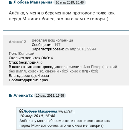
С
Любовь Макарьина
10 мар 2019, 15:48
о
о
Алёнка, у меня в беременном протоколе тоже как
б
щ
перед М живот болел, это ни о чем не говорит)
е
н
и
е
Веселая дошкольница
Алёнка12
Сообщения:
197
Зарегистрирован:
25 апр 2018, 22:44
Пол:
Женский
Сколько попыток ЭКО:
4
Стаж бесплодия:
6
В каких клиниках проводилось лечение:
Ава-Петер (свежий -
без импл, крио - зб, свежий - бхб, крио с пгд - бхб)
Благодарил (а):
4 раза
Поблагодарили:
7 раз
С
Алёнка12
10 мар 2019, 15:58
о
о
б
щ
Любовь Макарьина
писал(а):
↑
е
10 мар 2019, 15:48
н
Алёнка, у меня в беременном протоколе тоже как
и
перед М живот болел, это ни о чем не говорит)
е