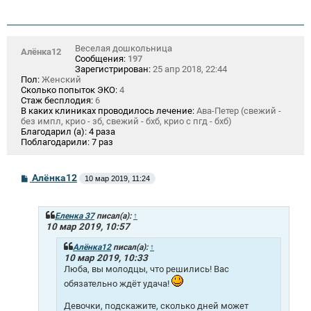
Веселая дошкольница
Алёнка12
Сообщения:
197
Зарегистрирован:
25 апр 2018, 22:44
Пол:
Женский
Сколько попыток ЭКО:
4
Стаж бесплодия:
6
В каких клиниках проводилось лечение:
Ава-Петер (свежий -
без импл, крио - зб, свежий - бхб, крио с пгд - бхб)
Благодарил (а):
4 раза
Поблагодарили:
7 раз
С
Алёнка12
10 мар 2019, 11:24
о
о
б
щ
Еленка 37
писал(а):
↑
е
10 мар 2019, 10:57
н
и
Алёнка12
писал(а):
↑
е
10 мар 2019, 10:33
Люба, вы молодцы, что решились! Вас
обязательно ждёт удача!
Девочки, подскажите, сколько дней может