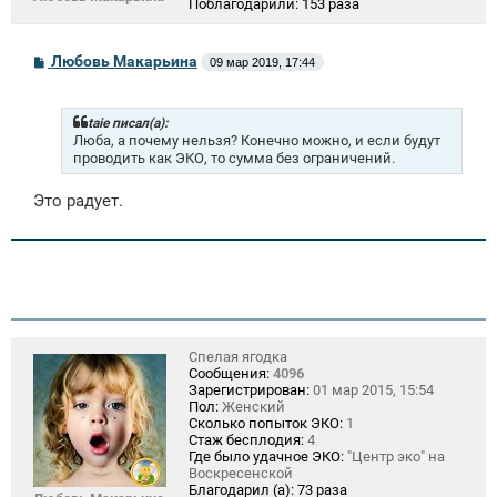
Поблагодарили:
153 раза
С
Любовь Макарьина
09 мар 2019, 17:44
о
о
б
щ
taie писал(а):
е
Люба, а почему нельзя? Конечно можно, и если будут
н
проводить как ЭКО, то сумма без ограничений.
и
е
Это радует.
Спелая ягодка
Сообщения:
4096
Зарегистрирован:
01 мар 2015, 15:54
Пол:
Женский
Сколько попыток ЭКО:
1
Стаж бесплодия:
4
Где было удачное ЭКО:
"Центр эко" на
Воскресенской
Благодарил (а):
73 раза