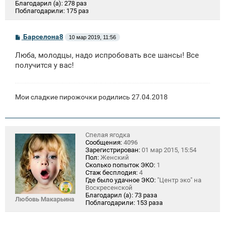
Благодарил (а):
278 раз
Поблагодарили:
175 раз
С
Барселона8
10 мар 2019, 11:56
о
о
Люба, молодцы, надо испробовать все шансы! Все
б
щ
получится у вас!
е
н
и
е
Мои сладкие пирожочки родились 27.04.2018
Спелая ягодка
Сообщения:
4096
Зарегистрирован:
01 мар 2015, 15:54
Пол:
Женский
Сколько попыток ЭКО:
1
Стаж бесплодия:
4
Где было удачное ЭКО:
"Центр эко" на
Воскресенской
Благодарил (а):
73 раза
Любовь Макарьина
Поблагодарили:
153 раза