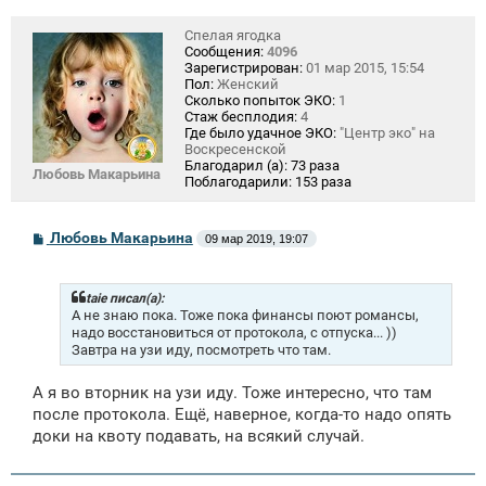
Спелая ягодка
Сообщения:
4096
Зарегистрирован:
01 мар 2015, 15:54
Пол:
Женский
Сколько попыток ЭКО:
1
Стаж бесплодия:
4
Где было удачное ЭКО:
"Центр эко" на
Воскресенской
Благодарил (а):
73 раза
Любовь Макарьина
Поблагодарили:
153 раза
С
Любовь Макарьина
09 мар 2019, 19:07
о
о
б
щ
taie писал(а):
е
А не знаю пока. Тоже пока финансы поют романсы,
н
надо восстановиться от протокола, с отпуска... ))
и
Завтра на узи иду, посмотреть что там.
е
А я во вторник на узи иду. Тоже интересно, что там
после протокола. Ещё, наверное, когда-то надо опять
доки на квоту подавать, на всякий случай.