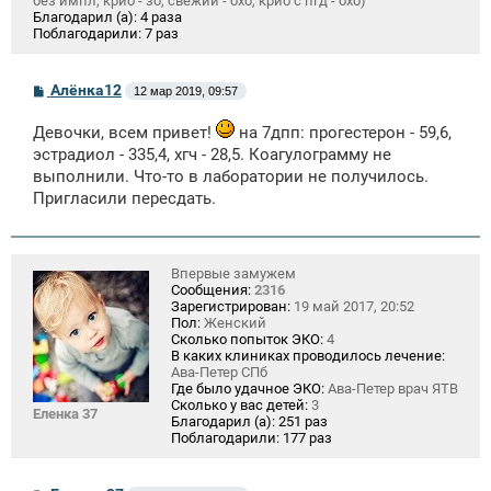
без импл, крио - зб, свежий - бхб, крио с пгд - бхб)
Благодарил (а):
4 раза
Поблагодарили:
7 раз
С
Алёнка12
12 мар 2019, 09:57
о
о
Девочки, всем привет!
на 7дпп: прогестерон - 59,6,
б
щ
эстрадиол - 335,4, хгч - 28,5. Коагулограмму не
е
выполнили. Что-то в лаборатории не получилось.
н
и
Пригласили пересдать.
е
Впервые замужем
Сообщения:
2316
Зарегистрирован:
19 май 2017, 20:52
Пол:
Женский
Сколько попыток ЭКО:
4
В каких клиниках проводилось лечение:
Ава-Петер СПб
Где было удачное ЭКО:
Ава-Петер врач ЯТВ
Сколько у вас детей:
3
Еленка 37
Благодарил (а):
251 раз
Поблагодарили:
177 раз