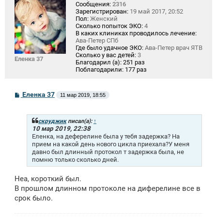
Сообщения:
2316
Зарегистрирован:
19 май 2017, 20:52
Пол:
Женский
Сколько попыток ЭКО:
4
В каких клиниках проводилось лечение:
Ава-Петер СПб
Где было удачное ЭКО:
Ава-Петер врач ЯТВ
Сколько у вас детей:
3
Еленка 37
Благодарил (а):
251 раз
Поблагодарили:
177 раз
С
Еленка 37
11 мар 2019, 18:55
о
о
б
щ
скруджик
писал(а):
↑
е
10 мар 2019, 22:38
н
Еленка, на деферелине была у тебя задержка? На
и
прием на какой день нового цикла приехала?У меня
е
давно был длинный протокол т задержка была, не
помню только сколько дней.
Неа, короткий был.
В прошлом длинном протоколе на диферелине все в
срок было.