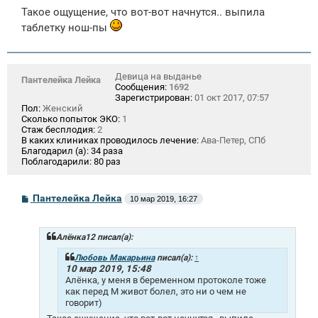
Такое ощущение, что вот-вот начнутся.. выпила
таблетку нош-пы
Девица на выданье
Пантелейка Лейка
Сообщения:
1692
Зарегистрирован:
01 окт 2017, 07:57
Пол:
Женский
Сколько попыток ЭКО:
1
Стаж бесплодия:
2
В каких клиниках проводилось лечение:
Ава-Петер, СПб
Благодарил (а):
34 раза
Поблагодарили:
80 раз
С
Пантелейка Лейка
10 мар 2019, 16:27
о
о
б
щ
Алёнка12 писал(а):
е
н
Любовь Макарьина
писал(а):
↑
и
10 мар 2019, 15:48
е
Алёнка, у меня в беременном протоколе тоже
как перед М живот болел, это ни о чем не
говорит)