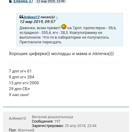
С
Еленка 37
12 мар 2019, 13:49
о
о
б
щ
Алёнка12
писал(а):
↑
е
12 мар 2019, 09:57
н
Девочки, всем привет!
на 7дпп: прогестерон - 59,6,
и
эстрадиол - 335,4, хгч - 28,5. Коагулограмму не
е
выполнили. Что-то в лаборатории не получилось.
Пригласили пересдать.
Хорошие циферки)) молодцы и мама и лялечка)))
7 дпп хгч 61
9 дпп хгч 284
13 дпп хгч 2000
29 дпп СБ+
У нас сын!
Веселая дошкольница
Алёнка12
Сообщения:
197
Зарегистрирован:
25 апр 2018, 22:44
Пол:
Женский