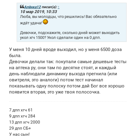
б
щ
Алёнка12
писал(а):
↑
е
10 мар 2019, 10:33
н
Люба, вы молодцы, что решились! Вас обязательно
и
ждёт удача!
е
Девочки, подскажите, сколько дней может выходить
укол хгч 1500? Укол сделали один на 0 дпп.
У меня 10 дней вроде выходил, но у меня 6500 доза
была.
Девочки делали так: покупали самые дешевые тесты
на аптека ру, они там по десятке стоят, и каждый
день наблюдали динамику выхода прегнила (или
овитреля, это аналоги) потом тест начинал
показывать одну полоску потом дай Бог все хорошо
появится вторая, это уже твоя полосочка.
7 дпп хгч 61
9 дпп хгч 284
13 дпп хгч 2000
29 дпп СБ+
У нас сын!