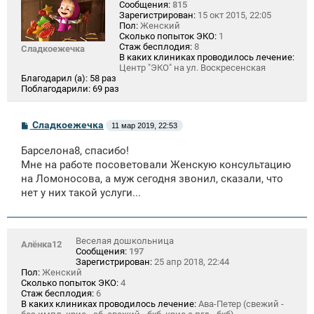
Сообщения:
815
Зарегистрирован:
15 окт 2015, 22:05
Пол:
Женский
Сколько попыток ЭКО:
1
Стаж бесплодия:
8
Сладкоежечка
В каких клиниках проводилось лечение:
Центр "ЭКО" на ул. Воскресенская
Благодарил (а):
58 раз
Поблагодарили:
69 раз
С
Сладкоежечка
11 мар 2019, 22:53
о
о
Барселона8, спасибо!
б
щ
Мне на работе посоветовали Женскую консультацию
е
на Ломоносова, а муж сегодня звонил, сказали, что
н
нет у них такой услуги...
и
е
Веселая дошкольница
Алёнка12
Сообщения:
197
Зарегистрирован:
25 апр 2018, 22:44
Пол:
Женский
Сколько попыток ЭКО:
4
Стаж бесплодия:
6
В каких клиниках проводилось лечение:
Ава-Петер (свежий -