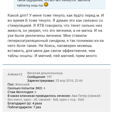
Такое ощущение, что вот-вот начнутся.. выпила
таблетку нош-пы
Какой дпп? У меня тоже тянуло, как будто перед м. И
во время Б тоже тянуло. Я думаю это как связано со
стимуляцией. Я ЯТВ говорила, что тянет сильно низ
живота, он уверял, что это яичники, а не матка. И на
узи были увеличены яичники. Мне ставили
гиперкоагуаляционый синдром, я так понимаю из-за
него боли такие. Не боись, папаверин можешь
вставить, для меня дак свечи эффективнее, чем
таблы ношпы. И магний, пей магний, прям много.
Веселая дошкольница
Алёнка12
Сообщения:
197
Зарегистрирован:
25 апр 2018, 22:44
Пол:
Женский
Сколько попыток ЭКО:
4
Стаж бесплодия:
6
В каких клиниках проводилось лечение:
Ава-Петер (свежий -
без импл, крио - зб, свежий - бхб, крио с пгд - бхб)
Благодарил (а):
4 раза
Поблагодарили:
7 раз