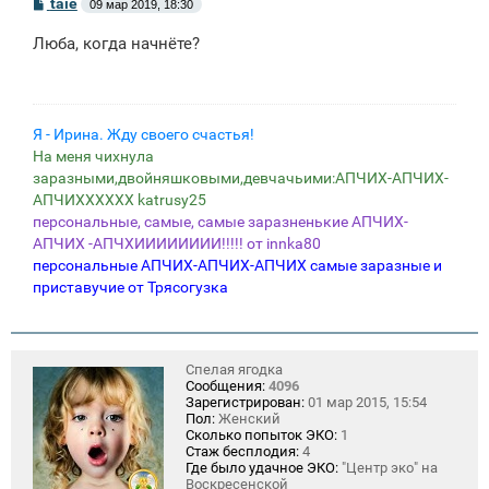
С
taie
09 мар 2019, 18:30
о
о
Люба, когда начнёте?
б
щ
е
н
и
е
Я - Ирина. Жду своего счастья!
На меня чихнула
заразными,двойняшковыми,девчачьими:АПЧИХ-АПЧИХ-
АПЧИХХХХХХ katrusy25
персональные, самые, самые заразненькие АПЧИХ-
АПЧИХ -АПЧХИИИИИИИИ!!!!! от innka80
персональные АПЧИХ-АПЧИХ-АПЧИХ самые заразные и
приставучие от Трясогузка
Спелая ягодка
Сообщения:
4096
Зарегистрирован:
01 мар 2015, 15:54
Пол:
Женский
Сколько попыток ЭКО:
1
Стаж бесплодия:
4
Где было удачное ЭКО:
"Центр эко" на
Воскресенской