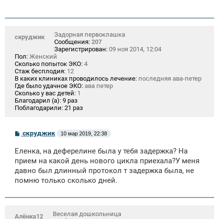
Задорная первоклашка
скруджик
Сообщения:
207
Зарегистрирован:
09 ноя 2014, 12:04
Пол:
Женский
Сколько попыток ЭКО:
4
Стаж бесплодия:
12
В каких клиниках проводилось лечение:
последняя ава-петер
Где было удачное ЭКО:
ава петер
Сколько у вас детей:
1
Благодарил (а):
9 раз
Поблагодарили:
21 раз
С
скруджик
10 мар 2019, 22:38
о
о
Еленка, на деферелине была у тебя задержка? На
б
щ
прием на какой день нового цикла приехала?У меня
е
давно был длинный протокол т задержка была, не
н
помню только сколько дней.
и
е
Веселая дошкольница
Алёнка12