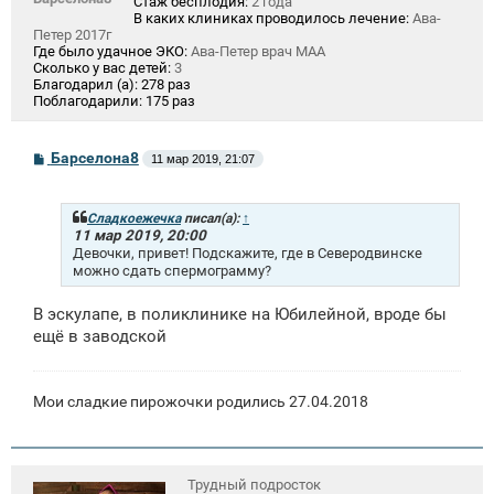
Стаж бесплодия:
2 года
В каких клиниках проводилось лечение:
Ава-
Петер 2017г
Где было удачное ЭКО:
Ава-Петер врач МАА
Сколько у вас детей:
3
Благодарил (а):
278 раз
Поблагодарили:
175 раз
С
Барселона8
11 мар 2019, 21:07
о
о
б
щ
Сладкоежечка
писал(а):
↑
е
11 мар 2019, 20:00
н
Девочки, привет! Подскажите, где в Северодвинске
и
можно сдать спермограмму?
е
В эскулапе, в поликлинике на Юбилейной, вроде бы
ещё в заводской
Мои сладкие пирожочки родились 27.04.2018
Трудный подросток