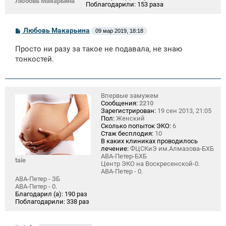
Любовь Макарьина
Поблагодарили:
153 раза
С
Любовь Макарьина
09 мар 2019, 18:18
о
о
Просто ни разу за такое не подавала, не знаю
б
щ
тонкостей.
е
н
и
е
Впервые замужем
Сообщения:
2210
Зарегистрирован:
19 сен 2013, 21:05
Пол:
Женский
Сколько попыток ЭКО:
6
Стаж бесплодия:
10
В каких клиниках проводилось
лечение:
ФЦСКиЭ им.Алмазова-БХБ
АВА-Петер-БХБ
taie
Центр ЭКО на Воскресенской-0.
АВА-Петер - 0.
АВА-Петер - ЗБ
АВА-Петер - 0.
Благодарил (а):
190 раз
Поблагодарили:
338 раз