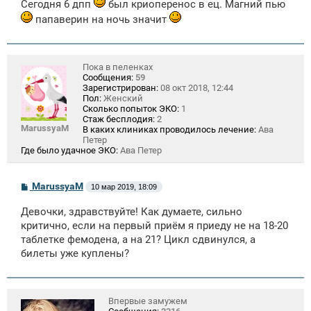
Сегодня 6 дпп
был криоперенос в ец. Магний пью
папаверин на ночь значит
Пока в пеленках
Сообщения:
59
Зарегистрирован:
08 окт 2018, 12:44
Пол:
Женский
Сколько попыток ЭКО:
1
Стаж бесплодия:
2
MarussyaM
В каких клиниках проводилось лечение:
Ава
Петер
Где было удачное ЭКО:
Ава Петер
С
MarussyaM
10 мар 2019, 18:09
о
о
Девочки, здравствуйте! Как думаете, сильно
б
щ
критично, если на первый приём я приеду не на 18-20
е
таблетке фемодена, а на 21? Цикл сдвинулся, а
н
билеты уже куплены?
и
е
Впервые замужем