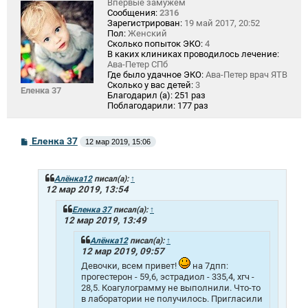
Впервые замужем
Сообщения:
2316
Зарегистрирован:
19 май 2017, 20:52
Пол:
Женский
Сколько попыток ЭКО:
4
В каких клиниках проводилось лечение:
Ава-Петер СПб
Где было удачное ЭКО:
Ава-Петер врач ЯТВ
Сколько у вас детей:
3
Еленка 37
Благодарил (а):
251 раз
Поблагодарили:
177 раз
С
Еленка 37
12 мар 2019, 15:06
о
о
б
щ
Алёнка12
писал(а):
↑
е
12 мар 2019, 13:54
н
и
Еленка 37
писал(а):
↑
е
12 мар 2019, 13:49
Алёнка12
писал(а):
↑
12 мар 2019, 09:57
Девочки, всем привет!
на 7дпп:
прогестерон - 59,6, эстрадиол - 335,4, хгч -
28,5. Коагулограмму не выполнили. Что-то
в лаборатории не получилось. Пригласили