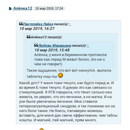
С
Алёнка12
10 мар 2019, 17:24
о
о
б
щ
Пантелейка Лейка
писал(а):
↑
е
10 мар 2019, 16:27
н
и
Алёнка12 писал(а):
е
Любовь Макарьина
писал(а):
↑
10 мар 2019, 15:48
Алёнка, у меня в беременном протоколе
тоже как перед М живот болел, это ни о
чем не говорит)
Такое ощущение, что вот-вот начнутся.. выпила
таблетку нош-пы
Какой дпп? У меня тоже тянуло, как будто перед м. И
во время Б тоже тянуло. Я думаю это как связано со
стимуляцией. Я ЯТВ говорила, что тянет сильно низ
живота, он уверял, что это яичники, а не матка. И на
узи были увеличены яичники. Мне ставили
гиперкоагуаляционый синдром, я так понимаю из-за
него боли такие. Не боись, папаверин можешь
вставить, для меня дак свечи эффективнее, чем таблы
ношпы. И магний, пей магний, прям много.