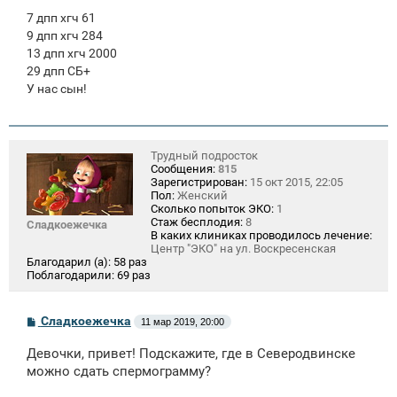
7 дпп хгч 61
9 дпп хгч 284
13 дпп хгч 2000
29 дпп СБ+
У нас сын!
Трудный подросток
Сообщения:
815
Зарегистрирован:
15 окт 2015, 22:05
Пол:
Женский
Сколько попыток ЭКО:
1
Стаж бесплодия:
8
Сладкоежечка
В каких клиниках проводилось лечение:
Центр "ЭКО" на ул. Воскресенская
Благодарил (а):
58 раз
Поблагодарили:
69 раз
С
Сладкоежечка
11 мар 2019, 20:00
о
о
Девочки, привет! Подскажите, где в Северодвинске
б
щ
можно сдать спермограмму?
е
н