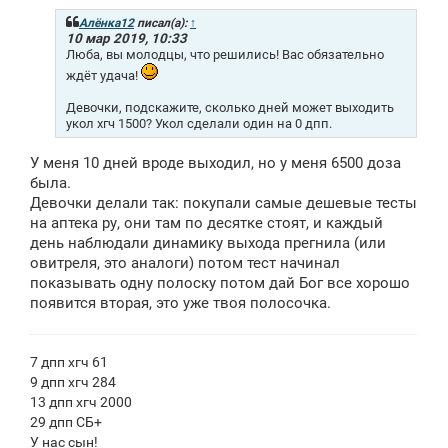
б
щ
Алёнка12
писал(а):
↑
е
10 мар 2019, 10:33
н
Люба, вы молодцы, что решились! Вас обязательно
и
ждёт удача!
е
Девочки, подскажите, сколько дней может выходить
укол хгч 1500? Укол сделали один на 0 дпп.
У меня 10 дней вроде выходил, но у меня 6500 доза
была.
Девочки делали так: покупали самые дешевые тесты
на аптека ру, они там по десятке стоят, и каждый
день наблюдали динамику выхода прегнила (или
овитреля, это аналоги) потом тест начинал
показывать одну полоску потом дай Бог все хорошо
появится вторая, это уже твоя полосочка.
7 дпп хгч 61
9 дпп хгч 284
13 дпп хгч 2000
29 дпп СБ+
У нас сын!