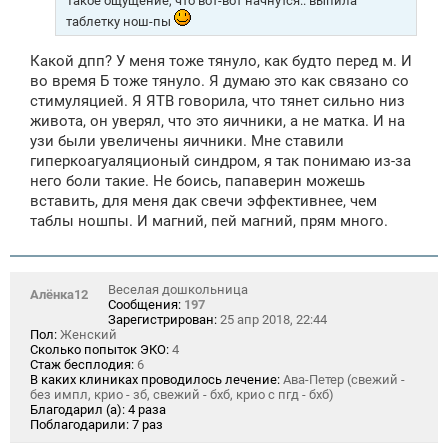
Такое ощущение, что вот-вот начнутся.. выпила
таблетку нош-пы
Какой дпп? У меня тоже тянуло, как будто перед м. И
во время Б тоже тянуло. Я думаю это как связано со
стимуляцией. Я ЯТВ говорила, что тянет сильно низ
живота, он уверял, что это яичники, а не матка. И на
узи были увеличены яичники. Мне ставили
гиперкоагуаляционый синдром, я так понимаю из-за
него боли такие. Не боись, папаверин можешь
вставить, для меня дак свечи эффективнее, чем
таблы ношпы. И магний, пей магний, прям много.
Веселая дошкольница
Алёнка12
Сообщения:
197
Зарегистрирован:
25 апр 2018, 22:44
Пол:
Женский
Сколько попыток ЭКО:
4
Стаж бесплодия:
6
В каких клиниках проводилось лечение:
Ава-Петер (свежий -
без импл, крио - зб, свежий - бхб, крио с пгд - бхб)
Благодарил (а):
4 раза
Поблагодарили:
7 раз