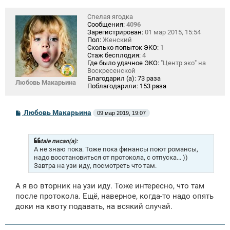
Спелая ягодка
Сообщения:
4096
Зарегистрирован:
01 мар 2015, 15:54
Пол:
Женский
Сколько попыток ЭКО:
1
Стаж бесплодия:
4
Где было удачное ЭКО:
"Центр эко" на
Воскресенской
Благодарил (а):
73 раза
Любовь Макарьина
Поблагодарили:
153 раза
С
Любовь Макарьина
09 мар 2019, 19:07
о
о
б
щ
taie писал(а):
е
А не знаю пока. Тоже пока финансы поют романсы,
н
надо восстановиться от протокола, с отпуска... ))
и
Завтра на узи иду, посмотреть что там.
е
А я во вторник на узи иду. Тоже интересно, что там
после протокола. Ещё, наверное, когда-то надо опять
доки на квоту подавать, на всякий случай.