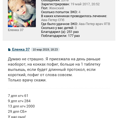
Сообщения:
2316
Зарегистрирован:
19 май 2017, 20:52
Пол:
Женский
Сколько попыток ЭКО:
4
В каких клиниках проводилось лечение:
Ава-Петер СПб
Где было удачное ЭКО:
Ава-Петер врач ЯТВ
Сколько у вас детей:
3
Еленка 37
Благодарил (а):
251 раз
Поблагодарили:
177 раз
С
Еленка 37
10 мар 2019, 18:23
о
о
Думаю не страшно. Я приезжала на день раньше
б
щ
наоборот, на кокках пофиг, больше на 1 таблетку
е
выпьешь, если будет длинный протокол, если
н
короткий, пофиг от слова совсем.
и
е
Только врачу скажи.
7 дпп хгч 61
9 дпп хгч 284
13 дпп хгч 2000
29 дпп СБ+
У нас сын!