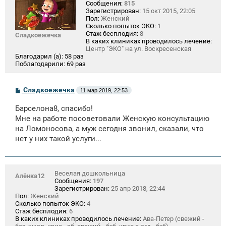
Сообщения:
815
Зарегистрирован:
15 окт 2015, 22:05
Пол:
Женский
Сколько попыток ЭКО:
1
Стаж бесплодия:
8
Сладкоежечка
В каких клиниках проводилось лечение:
Центр "ЭКО" на ул. Воскресенская
Благодарил (а):
58 раз
Поблагодарили:
69 раз
С
Сладкоежечка
11 мар 2019, 22:53
о
о
Барселона8, спасибо!
б
щ
Мне на работе посоветовали Женскую консультацию
е
на Ломоносова, а муж сегодня звонил, сказали, что
н
нет у них такой услуги...
и
е
Веселая дошкольница
Алёнка12
Сообщения:
197
Зарегистрирован:
25 апр 2018, 22:44
Пол:
Женский
Сколько попыток ЭКО:
4
Стаж бесплодия:
6
В каких клиниках проводилось лечение:
Ава-Петер (свежий -