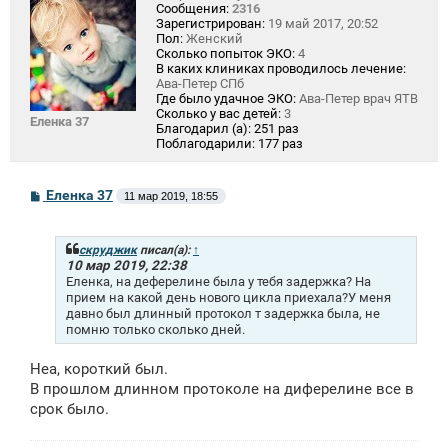
Сообщения:
2316
Зарегистрирован:
19 май 2017, 20:52
Пол:
Женский
Сколько попыток ЭКО:
4
В каких клиниках проводилось лечение:
Ава-Петер СПб
Где было удачное ЭКО:
Ава-Петер врач ЯТВ
Сколько у вас детей:
3
Еленка 37
Благодарил (а):
251 раз
Поблагодарили:
177 раз
С
Еленка 37
11 мар 2019, 18:55
о
о
б
щ
скруджик
писал(а):
↑
е
10 мар 2019, 22:38
н
Еленка, на деферелине была у тебя задержка? На
и
прием на какой день нового цикла приехала?У меня
е
давно был длинный протокол т задержка была, не
помню только сколько дней.
Неа, короткий был.
В прошлом длинном протоколе на диферелине все в
срок было.