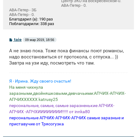
Центр ЭКО на Воскресенской-0.
АВА-Петер - 0.
АВА-Петер - ЗБ
АВА-Петер - 0.
Благодарил (а):
190 раз
Поблагодарили:
338 раз
С
taie
09 мар 2019, 18:56
о
о
А не знаю пока. Тоже пока финансы поют романсы,
б
щ
надо восстановиться от протокола, с отпуска... ))
е
Завтра на узи иду, посмотреть что там.
н
и
е
Я - Ирина. Жду своего счастья!
На меня чихнула
заразными,двойняшковыми,девчачьими:АПЧИХ-АПЧИХ-
АПЧИХХХХХХ katrusy25
персональные, самые, самые заразненькие АПЧИХ-
АПЧИХ -АПЧХИИИИИИИИ!!!!! от innka80
персональные АПЧИХ-АПЧИХ-АПЧИХ самые заразные и
приставучие от Трясогузка