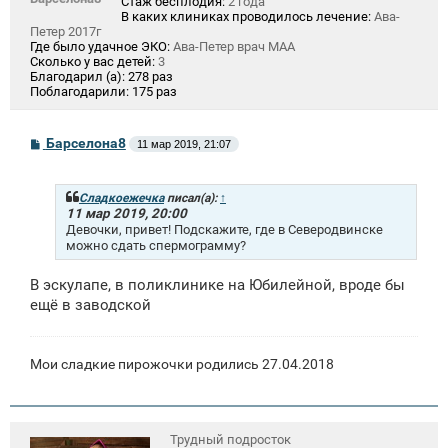
Стаж бесплодия:
2 года
В каких клиниках проводилось лечение:
Ава-
Петер 2017г
Где было удачное ЭКО:
Ава-Петер врач МАА
Сколько у вас детей:
3
Благодарил (а):
278 раз
Поблагодарили:
175 раз
С
Барселона8
11 мар 2019, 21:07
о
о
б
щ
Сладкоежечка
писал(а):
↑
е
11 мар 2019, 20:00
н
Девочки, привет! Подскажите, где в Северодвинске
и
можно сдать спермограмму?
е
В эскулапе, в поликлинике на Юбилейной, вроде бы
ещё в заводской
Мои сладкие пирожочки родились 27.04.2018
Трудный подросток