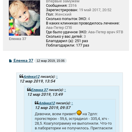
Впервые замужем
Сообщения:
2316
Зарегистрирован:
19 май 2017, 20:52
Пол:
Женский
Сколько попыток ЭКО:
4
В каких клиниках проводилось лечение:
Ава-Петер СПб
Где было удачное ЭКО:
Ава-Петер врач ЯТВ
Сколько у вас детей:
3
Еленка 37
Благодарил (а):
251 раз
Поблагодарили:
177 раз
С
Еленка 37
12 мар 2019, 15:06
о
о
б
щ
Алёнка12
писал(а):
↑
е
12 мар 2019, 13:54
н
и
Еленка 37
писал(а):
↑
е
12 мар 2019, 13:49
Алёнка12
писал(а):
↑
12 мар 2019, 09:57
Девочки, всем привет!
на 7дпп:
прогестерон - 59,6, эстрадиол - 335,4, хгч -
28,5. Коагулограмму не выполнили. Что-то
в лаборатории не получилось. Пригласили