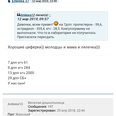
С
Еленка 37
12 мар 2019, 13:49
о
о
б
щ
Алёнка12
писал(а):
↑
е
12 мар 2019, 09:57
н
Девочки, всем привет!
на 7дпп: прогестерон - 59,6,
и
эстрадиол - 335,4, хгч - 28,5. Коагулограмму не
е
выполнили. Что-то в лаборатории не получилось.
Пригласили пересдать.
Хорошие циферки)) молодцы и мама и лялечка)))
7 дпп хгч 61
9 дпп хгч 284
13 дпп хгч 2000
29 дпп СБ+
У нас сын!
Веселая дошкольница
Алёнка12
Сообщения:
197
Зарегистрирован:
25 апр 2018, 22:44
Пол:
Женский