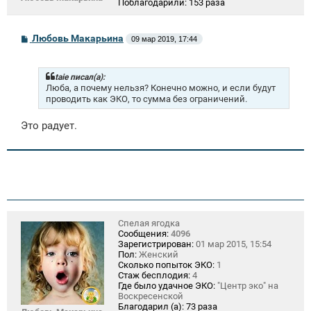
Поблагодарили:
153 раза
С
Любовь Макарьина
09 мар 2019, 17:44
о
о
б
щ
taie писал(а):
е
Люба, а почему нельзя? Конечно можно, и если будут
н
проводить как ЭКО, то сумма без ограничений.
и
е
Это радует.
Спелая ягодка
Сообщения:
4096
Зарегистрирован:
01 мар 2015, 15:54
Пол:
Женский
Сколько попыток ЭКО:
1
Стаж бесплодия:
4
Где было удачное ЭКО:
"Центр эко" на
Воскресенской
Благодарил (а):
73 раза