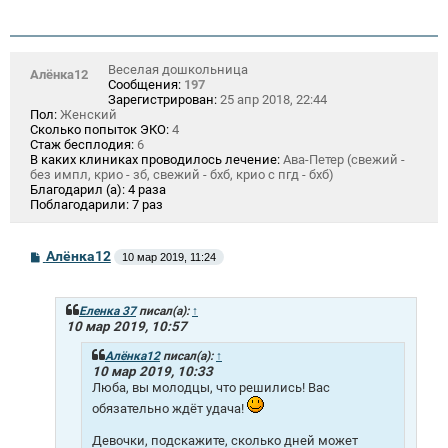
Веселая дошкольница
Алёнка12
Сообщения:
197
Зарегистрирован:
25 апр 2018, 22:44
Пол:
Женский
Сколько попыток ЭКО:
4
Стаж бесплодия:
6
В каких клиниках проводилось лечение:
Ава-Петер (свежий -
без импл, крио - зб, свежий - бхб, крио с пгд - бхб)
Благодарил (а):
4 раза
Поблагодарили:
7 раз
С
Алёнка12
10 мар 2019, 11:24
о
о
б
щ
Еленка 37
писал(а):
↑
е
10 мар 2019, 10:57
н
и
Алёнка12
писал(а):
↑
е
10 мар 2019, 10:33
Люба, вы молодцы, что решились! Вас
обязательно ждёт удача!
Девочки, подскажите, сколько дней может