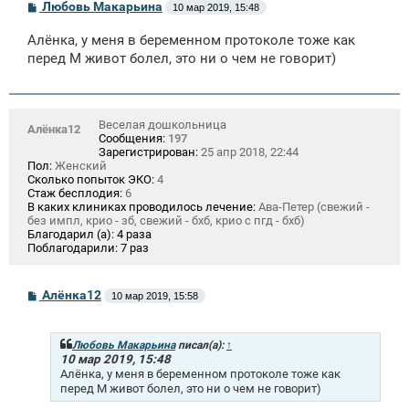
С
Любовь Макарьина
10 мар 2019, 15:48
о
о
Алёнка, у меня в беременном протоколе тоже как
б
щ
перед М живот болел, это ни о чем не говорит)
е
н
и
е
Веселая дошкольница
Алёнка12
Сообщения:
197
Зарегистрирован:
25 апр 2018, 22:44
Пол:
Женский
Сколько попыток ЭКО:
4
Стаж бесплодия:
6
В каких клиниках проводилось лечение:
Ава-Петер (свежий -
без импл, крио - зб, свежий - бхб, крио с пгд - бхб)
Благодарил (а):
4 раза
Поблагодарили:
7 раз
С
Алёнка12
10 мар 2019, 15:58
о
о
б
щ
Любовь Макарьина
писал(а):
↑
е
10 мар 2019, 15:48
н
Алёнка, у меня в беременном протоколе тоже как
и
перед М живот болел, это ни о чем не говорит)
е