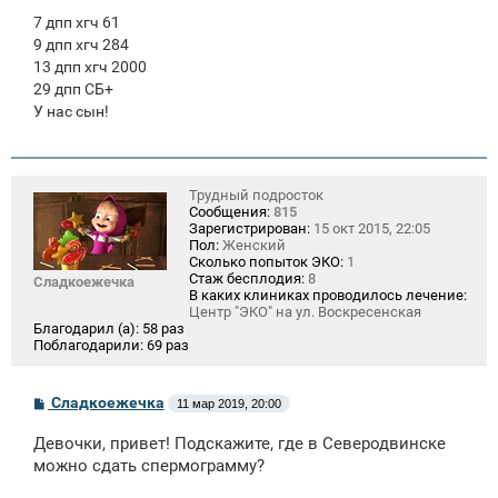
7 дпп хгч 61
9 дпп хгч 284
13 дпп хгч 2000
29 дпп СБ+
У нас сын!
Трудный подросток
Сообщения:
815
Зарегистрирован:
15 окт 2015, 22:05
Пол:
Женский
Сколько попыток ЭКО:
1
Стаж бесплодия:
8
Сладкоежечка
В каких клиниках проводилось лечение:
Центр "ЭКО" на ул. Воскресенская
Благодарил (а):
58 раз
Поблагодарили:
69 раз
С
Сладкоежечка
11 мар 2019, 20:00
о
о
Девочки, привет! Подскажите, где в Северодвинске
б
щ
можно сдать спермограмму?
е
н