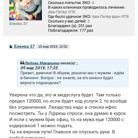
Сколько попыток ЭКО:
4
В каких клиниках проводилось лечение:
Ава-Петер СПб
Где было удачное ЭКО:
Ава-Петер врач ЯТВ
Сколько у вас детей:
3
Еленка 37
Благодарил (а):
251 раз
Поблагодарили:
177 раз
С
Еленка 37
10 мар 2019, 10:52
о
о
б
щ
Любовь Макарьина
писал(а):
↑
е
09 мар 2019, 17:25
н
Привет, девочки! В общем, решили мы с мужем - идём
и
в банкинг. Вопрос : не знаете, за это можно будет
е
вернуть подоходник?
Уверена что да, это ж медуслуга будет. Там только
предел 120000, но если будет код услуги 2, то вообще
без ограничения. Лекарства надо в списке ифнс
посмотреть. Ты у Л@рюш спроси, она думаю в курсе.
И если с мужем брак офиц, то на мужа еще 120000 с
кодировкой 1 можно подать.
Ты на верном пути! Главное не опускать руки. В
любой ситуации.