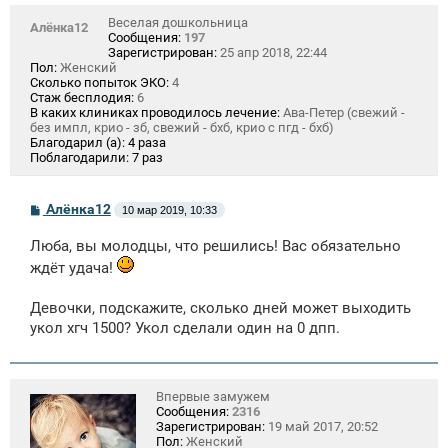
Веселая дошкольница
Алёнка12
Сообщения:
197
Зарегистрирован:
25 апр 2018, 22:44
Пол:
Женский
Сколько попыток ЭКО:
4
Стаж бесплодия:
6
В каких клиниках проводилось лечение:
Ава-Петер (свежий -
без импл, крио - зб, свежий - бхб, крио с пгд - бхб)
Благодарил (а):
4 раза
Поблагодарили:
7 раз
С
Алёнка12
10 мар 2019, 10:33
о
о
Люба, вы молодцы, что решились! Вас обязательно
б
щ
ждёт удача!
е
н
и
Девочки, подскажите, сколько дней может выходить
е
укол хгч 1500? Укол сделали один на 0 дпп.
Впервые замужем
Сообщения:
2316
Зарегистрирован:
19 май 2017, 20:52
Пол:
Женский