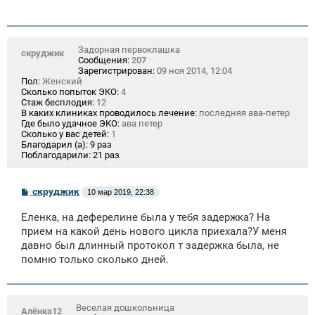
Задорная первоклашка
скруджик
Сообщения:
207
Зарегистрирован:
09 ноя 2014, 12:04
Пол:
Женский
Сколько попыток ЭКО:
4
Стаж бесплодия:
12
В каких клиниках проводилось лечение:
последняя ава-петер
Где было удачное ЭКО:
ава петер
Сколько у вас детей:
1
Благодарил (а):
9 раз
Поблагодарили:
21 раз
С
скруджик
10 мар 2019, 22:38
о
о
Еленка, на деферелине была у тебя задержка? На
б
щ
прием на какой день нового цикла приехала?У меня
е
давно был длинный протокол т задержка была, не
н
помню только сколько дней.
и
е
Веселая дошкольница
Алёнка12