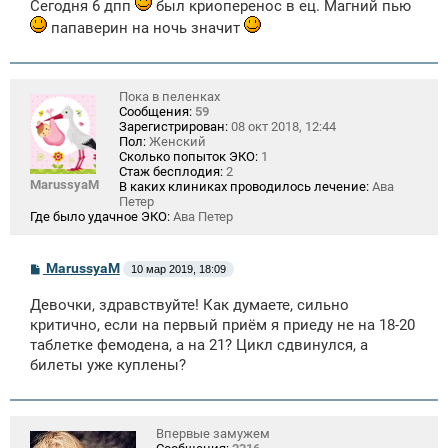
Сегодня 6 дпп
был криоперенос в ец. Магний пью
папаверин на ночь значит
Пока в пеленках
Сообщения:
59
Зарегистрирован:
08 окт 2018, 12:44
Пол:
Женский
Сколько попыток ЭКО:
1
Стаж бесплодия:
2
MarussyaM
В каких клиниках проводилось лечение:
Ава
Петер
Где было удачное ЭКО:
Ава Петер
С
MarussyaM
10 мар 2019, 18:09
о
о
Девочки, здравствуйте! Как думаете, сильно
б
щ
критично, если на первый приём я приеду не на 18-20
е
таблетке фемодена, а на 21? Цикл сдвинулся, а
н
билеты уже куплены?
и
е
Впервые замужем