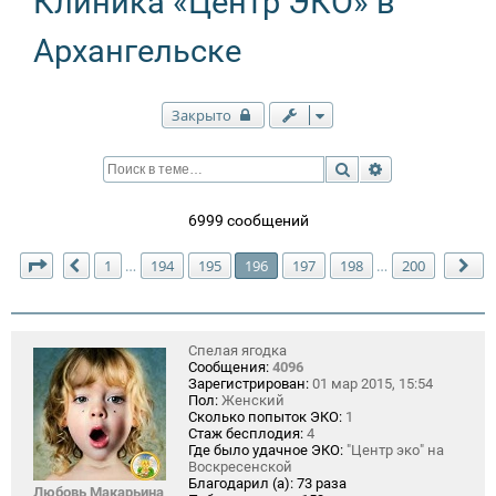
Клиника «Центр ЭКО» в
Архангельске
Закрыто
Поиск
Расширенный п
6999 сообщений
Страница
196
из
200
1
194
195
196
197
198
200
…
…
Пред.
Сл
Спелая ягодка
Сообщения:
4096
Зарегистрирован:
01 мар 2015, 15:54
Пол:
Женский
Сколько попыток ЭКО:
1
Стаж бесплодия:
4
Где было удачное ЭКО:
"Центр эко" на
Воскресенской
Благодарил (а):
73 раза
Любовь Макарьина