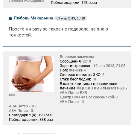
Любовь Макарьина
Поблагодарили:
153 раза
С
Любовь Макарьина
09 мар 2019, 18:18
о
о
Просто ни разу за такое не подавала, не знаю
б
щ
тонкостей.
е
н
и
е
Впервые замужем
Сообщения:
2210
Зарегистрирован:
19 сен 2013, 21:05
Пол:
Женский
Сколько попыток ЭКО:
6
Стаж бесплодия:
10
В каких клиниках проводилось
лечение:
ФЦСКиЭ им.Алмазова-БХБ
АВА-Петер-БХБ
taie
Центр ЭКО на Воскресенской-0.
АВА-Петер - 0.
АВА-Петер - ЗБ
АВА-Петер - 0.
Благодарил (а):
190 раз
Поблагодарили:
338 раз