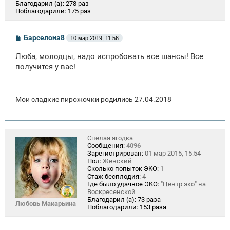
Благодарил (а):
278 раз
Поблагодарили:
175 раз
С
Барселона8
10 мар 2019, 11:56
о
о
Люба, молодцы, надо испробовать все шансы! Все
б
щ
получится у вас!
е
н
и
е
Мои сладкие пирожочки родились 27.04.2018
Спелая ягодка
Сообщения:
4096
Зарегистрирован:
01 мар 2015, 15:54
Пол:
Женский
Сколько попыток ЭКО:
1
Стаж бесплодия:
4
Где было удачное ЭКО:
"Центр эко" на
Воскресенской
Благодарил (а):
73 раза
Любовь Макарьина
Поблагодарили:
153 раза