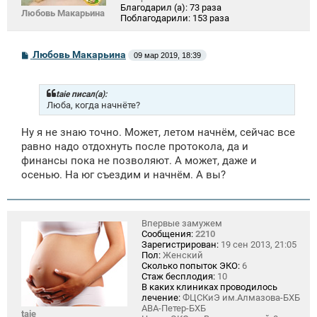
Благодарил (а):
73 раза
Любовь Макарьина
Поблагодарили:
153 раза
С
Любовь Макарьина
09 мар 2019, 18:39
о
о
б
щ
taie писал(а):
е
Люба, когда начнёте?
н
и
Ну я не знаю точно. Может, летом начнём, сейчас все
е
равно надо отдохнуть после протокола, да и
финансы пока не позволяют. А может, даже и
осенью. На юг съездим и начнём. А вы?
Впервые замужем
Сообщения:
2210
Зарегистрирован:
19 сен 2013, 21:05
Пол:
Женский
Сколько попыток ЭКО:
6
Стаж бесплодия:
10
В каких клиниках проводилось
лечение:
ФЦСКиЭ им.Алмазова-БХБ
АВА-Петер-БХБ
taie