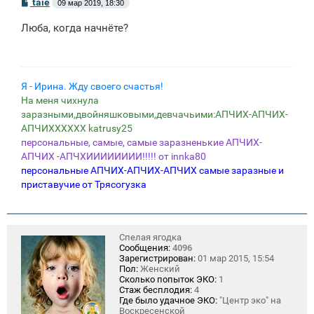
С
taie
09 мар 2019, 18:30
о
о
Люба, когда начнёте?
б
щ
е
н
и
е
Я - Ирина. Жду своего счастья!
На меня чихнула
заразными,двойняшковыми,девчачьими:АПЧИХ-АПЧИХ-
АПЧИХХХХХХ katrusy25
персональные, самые, самые заразненькие АПЧИХ-
АПЧИХ -АПЧХИИИИИИИИ!!!!! от innka80
персональные АПЧИХ-АПЧИХ-АПЧИХ самые заразные и
приставучие от Трясогузка
Спелая ягодка
Сообщения:
4096
Зарегистрирован:
01 мар 2015, 15:54
Пол:
Женский
Сколько попыток ЭКО:
1
Стаж бесплодия:
4
Где было удачное ЭКО:
"Центр эко" на
Воскресенской