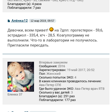
без импл, крио - зб, свежий - бхб, крио с пгд - бхб)
Благодарил (а):
4 раза
Поблагодарили:
7 раз
С
Алёнка12
12 мар 2019, 09:57
о
о
Девочки, всем привет!
на 7дпп: прогестерон - 59,6,
б
щ
эстрадиол - 335,4, хгч - 28,5. Коагулограмму не
е
выполнили. Что-то в лаборатории не получилось.
н
и
Пригласили пересдать.
е
Впервые замужем
Сообщения:
2316
Зарегистрирован:
19 май 2017, 20:52
Пол:
Женский
Сколько попыток ЭКО:
4
В каких клиниках проводилось лечение:
Ава-Петер СПб
Где было удачное ЭКО:
Ава-Петер врач ЯТВ
Сколько у вас детей:
3
Еленка 37
Благодарил (а):
251 раз
Поблагодарили:
177 раз