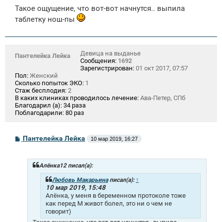
Такое ощущение, что вот-вот начнутся.. выпила
таблетку нош-пы
Девица на выданье
Пантелейка Лейка
Сообщения:
1692
Зарегистрирован:
01 окт 2017, 07:57
Пол:
Женский
Сколько попыток ЭКО:
1
Стаж бесплодия:
2
В каких клиниках проводилось лечение:
Ава-Петер, СПб
Благодарил (а):
34 раза
Поблагодарили:
80 раз
С
Пантелейка Лейка
10 мар 2019, 16:27
о
о
б
щ
Алёнка12 писал(а):
е
н
Любовь Макарьина
писал(а):
↑
и
10 мар 2019, 15:48
е
Алёнка, у меня в беременном протоколе тоже
как перед М живот болел, это ни о чем не
говорит)