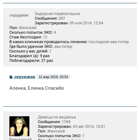
и
е
Задорная первоклашка
скруджик
Сообщения:
207
Зарегистрирован:
09 ноя 2014, 12:04
Пол:
Женский
Сколько попыток ЭКО:
4
Стаж бесплодия:
12
В каких клиниках проводилось лечение:
последняя ава-петер
Где было удачное ЭКО:
ава петер
Сколько у вас детей:
1
Благодарил (а):
9 раз
Поблагодарили:
21 раз
С
скруджик
11 мар 2019, 20:52
о
о
Аленка, Еленка Спасибо
б
щ
е
н
и
е
Девица на выданье
Сообщения:
1769
Зарегистрирован:
03 авг 2016, 10:01
Пол:
Женский
Сколько попыток ЭКО:
1
Барселона8