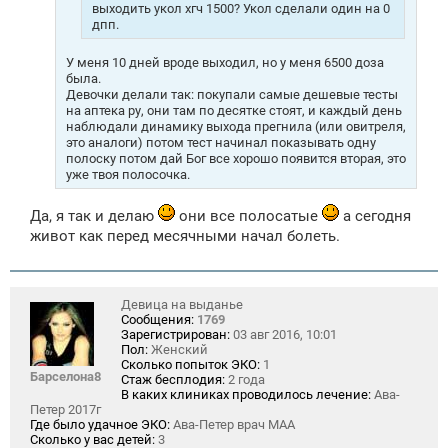
выходить укол хгч 1500? Укол сделали один на 0
дпп.
У меня 10 дней вроде выходил, но у меня 6500 доза
была.
Девочки делали так: покупали самые дешевые тесты
на аптека ру, они там по десятке стоят, и каждый день
наблюдали динамику выхода прегнила (или овитреля,
это аналоги) потом тест начинал показывать одну
полоску потом дай Бог все хорошо появится вторая, это
уже твоя полосочка.
Да, я так и делаю
они все полосатые
а сегодня
живот как перед месячными начал болеть.
Девица на выданье
Сообщения:
1769
Зарегистрирован:
03 авг 2016, 10:01
Пол:
Женский
Сколько попыток ЭКО:
1
Барселона8
Стаж бесплодия:
2 года
В каких клиниках проводилось лечение:
Ава-
Петер 2017г
Где было удачное ЭКО:
Ава-Петер врач МАА
Сколько у вас детей:
3