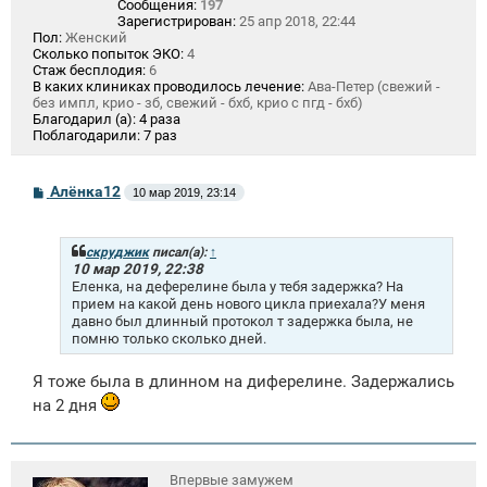
Сообщения:
197
Зарегистрирован:
25 апр 2018, 22:44
Пол:
Женский
Сколько попыток ЭКО:
4
Стаж бесплодия:
6
В каких клиниках проводилось лечение:
Ава-Петер (свежий -
без импл, крио - зб, свежий - бхб, крио с пгд - бхб)
Благодарил (а):
4 раза
Поблагодарили:
7 раз
С
Алёнка12
10 мар 2019, 23:14
о
о
б
щ
скруджик
писал(а):
↑
е
10 мар 2019, 22:38
н
Еленка, на деферелине была у тебя задержка? На
и
прием на какой день нового цикла приехала?У меня
е
давно был длинный протокол т задержка была, не
помню только сколько дней.
Я тоже была в длинном на диферелине. Задержались
на 2 дня
Впервые замужем