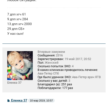
7 дпп хгч 61
9 дпп хгч 284
13 дпп хгч 2000
29 дпп СБ+
У нас сын!
Впервые замужем
Сообщения:
2316
Зарегистрирован:
19 май 2017, 20:52
Пол:
Женский
Сколько попыток ЭКО:
4
В каких клиниках проводилось лечение:
Ава-Петер СПб
Где было удачное ЭКО:
Ава-Петер врач ЯТВ
Сколько у вас детей:
3
Еленка 37
Благодарил (а):
251 раз
Поблагодарили:
177 раз
С
Еленка 37
10 мар 2019, 10:57
о
о