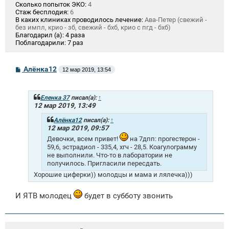
Сколько попыток ЭКО:
4
Стаж бесплодия:
6
В каких клиниках проводилось лечение:
Ава-Петер (свежий -
без импл, крио - зб, свежий - бхб, крио с пгд - бхб)
Благодарил (а):
4 раза
Поблагодарили:
7 раз
С
Алёнка12
12 мар 2019, 13:54
о
о
б
щ
Еленка 37
писал(а):
↑
е
12 мар 2019, 13:49
н
и
Алёнка12
писал(а):
↑
е
12 мар 2019, 09:57
Девочки, всем привет!
на 7дпп: прогестерон -
59,6, эстрадиол - 335,4, хгч - 28,5. Коагулограмму
не выполнили. Что-то в лаборатории не
получилось. Пригласили пересдать.
Хорошие циферки)) молодцы и мама и лялечка)))
И ЯТВ молодец
будет в субботу звонить