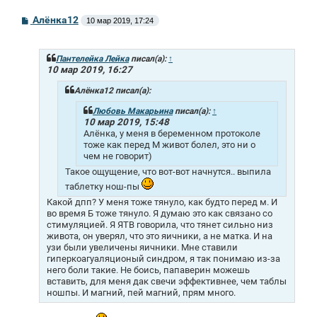
С
Алёнка12
10 мар 2019, 17:24
о
о
б
щ
Пантелейка Лейка
писал(а):
↑
е
10 мар 2019, 16:27
н
и
Алёнка12 писал(а):
е
Любовь Макарьина
писал(а):
↑
10 мар 2019, 15:48
Алёнка, у меня в беременном протоколе
тоже как перед М живот болел, это ни о
чем не говорит)
Такое ощущение, что вот-вот начнутся.. выпила
таблетку нош-пы
Какой дпп? У меня тоже тянуло, как будто перед м. И
во время Б тоже тянуло. Я думаю это как связано со
стимуляцией. Я ЯТВ говорила, что тянет сильно низ
живота, он уверял, что это яичники, а не матка. И на
узи были увеличены яичники. Мне ставили
гиперкоагуаляционый синдром, я так понимаю из-за
него боли такие. Не боись, папаверин можешь
вставить, для меня дак свечи эффективнее, чем таблы
ношпы. И магний, пей магний, прям много.