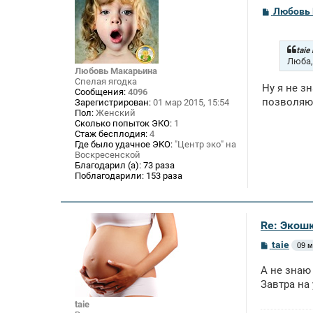
С
Любовь
о
о
б
щ
taie
е
Люба,
н
Любовь Макарьина
и
Спелая ягодка
Ну я не з
е
Сообщения:
4096
позволяют
Зарегистрирован:
01 мар 2015, 15:54
Пол:
Женский
Сколько попыток ЭКО:
1
Стаж бесплодия:
4
Где было удачное ЭКО:
"Центр эко" на
Воскресенской
Благодарил (а):
73 раза
Поблагодарили:
153 раза
Re: Экошк
С
taie
09 м
о
о
А не знаю
б
щ
Завтра на 
е
н
taie
и