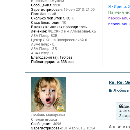
Впервые замужем
е
Сообщения:
2210
Я - Ирина. 
Зарегистрирован:
19 сен 2013, 21:05
На меня ч
Пол:
Женский
персональ
Сколько попыток ЭКО:
6
Стаж бесплодия:
10
персональ
В каких клиниках проводилось
лечение:
ФЦСКиЭ им.Алмазова-БХБ
АВА-Петер-БХБ
Центр ЭКО на Воскресенской-0.
АВА-Петер - 0.
АВА-Петер - ЗБ
АВА-Петер - 0.
Благодарил (а):
190 раз
Поблагодарили:
338 раз
Re: Re: 
С
Любовь
о
о
б
щ
taie
е
А не 
н
Любовь Макарьина
Завтр
и
Спелая ягодка
е
Сообщения:
4096
А я во вт
Зарегистрирован:
01 мар 2015, 15:54