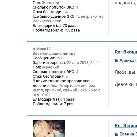
подавать,
Пол:
Женский
Сколько попыток ЭКО:
1
Стаж бесплодия:
4
Где было удачное ЭКО:
"Центр эко" на
Воскресенской
Благодарил (а):
73 раза
Поблагодарили:
153 раза
Алёнка12
Re: Экош
Веселая дошкольница
Сообщения:
197
С
Алёнка1
Зарегистрирован:
25 апр 2018, 22:44
о
Пол:
Женский
о
Сколько попыток ЭКО:
4
Люба, вы 
б
Стаж бесплодия:
6
щ
В каких клиниках проводилось
е
Девочки, 
лечение:
Ава-Петер (свежий - без
н
и
импл, крио - зб, свежий - бхб, крио с
е
пгд - бхб)
Благодарил (а):
4 раза
Поблагодарили:
7 раз
Re: Экош
С
Еленка 