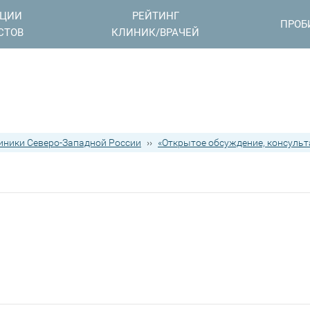
АЦИИ
РЕЙТИНГ
ПРОБ
СТОВ
КЛИНИК/ВРАЧЕЙ
иники Северо-Западной России
››
«Открытое обсуждение, консульт