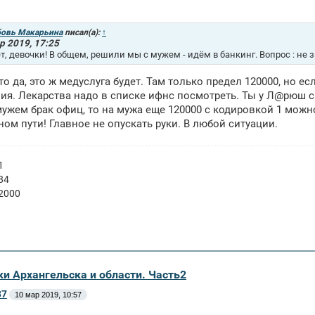
овь Макарьина
писал(а):
↑
р 2019, 17:25
т, девочки! В общем, решили мы с мужем - идём в банкинг. Вопрос : не з
то да, это ж медуслуга будет. Там только предел 120000, но есл
ия. Лекарства надо в списке ифнс посмотреть. Ты у Л@рюш сп
мужем брак офиц, то на мужа еще 120000 с кодировкой 1 можн
ном пути! Главное не опускать руки. В любой ситуации.
1
84
 2000
ки Архангельска и области. Часть2
37
10 мар 2019, 10:57