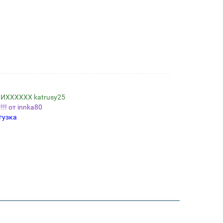
ИХХХХХХ katrusy25
! от innka80
гузка