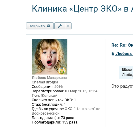
Клиника «Центр ЭКО» в 
Закрыто
Re: Re: 
С
Любовь
о
о
б
щ
taie
е
Люба,
Любовь Макарьина
н
Спелая ягодка
и
Это радуе
е
Сообщения:
4096
Зарегистрирован:
01 мар 2015, 15:54
Пол:
Женский
Сколько попыток ЭКО:
1
Стаж бесплодия:
4
Где было удачное ЭКО:
"Центр эко" на
Воскресенской
Благодарил (а):
73 раза
Поблагодарили:
153 раза