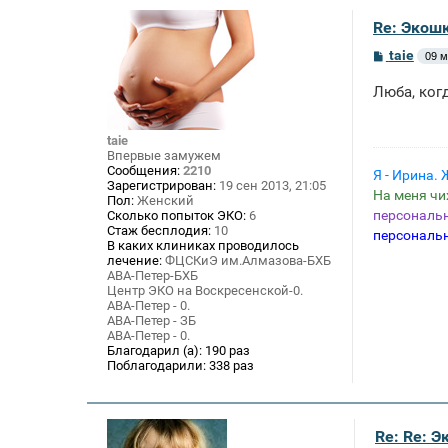
Re: Экошк
С
taie
09 м
о
о
Люба, ког
б
щ
е
н
taie
и
Впервые замужем
е
Сообщения:
2210
Я - Ирина. 
Зарегистрирован:
19 сен 2013, 21:05
На меня ч
Пол:
Женский
персональ
Сколько попыток ЭКО:
6
Стаж бесплодия:
10
персональ
В каких клиниках проводилось
лечение:
ФЦСКиЭ им.Алмазова-БХБ
АВА-Петер-БХБ
Центр ЭКО на Воскресенской-0.
АВА-Петер - 0.
АВА-Петер - ЗБ
АВА-Петер - 0.
Благодарил (а):
190 раз
Поблагодарили:
338 раз
Re: Re: 