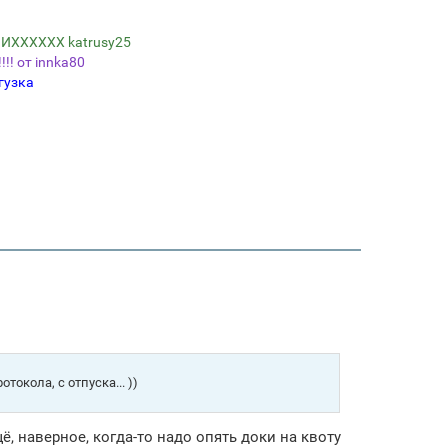
ИХХХХХХ katrusy25
! от innka80
гузка
окола, с отпуска... ))
ё, наверное, когда-то надо опять доки на квоту