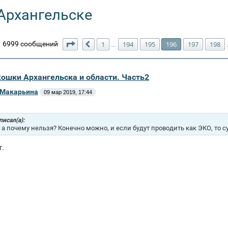
Архангельске
Страница
196
из
200
6999 сообщений
1
194
195
196
197
198
…
Пред.
Экошки Архангельска и области. Часть2
 Макарьина
09 мар 2019, 17:44
 писал(а):
 а почему нельзя? Конечно можно, и если будут проводить как ЭКО, то 
т.