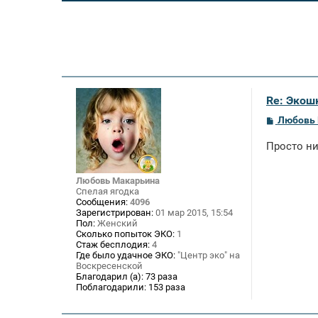
Re: Экош
С
Любовь
о
о
Просто ни
б
щ
е
н
Любовь Макарьина
и
Спелая ягодка
е
Сообщения:
4096
Зарегистрирован:
01 мар 2015, 15:54
Пол:
Женский
Сколько попыток ЭКО:
1
Стаж бесплодия:
4
Где было удачное ЭКО:
"Центр эко" на
Воскресенской
Благодарил (а):
73 раза
Поблагодарили:
153 раза