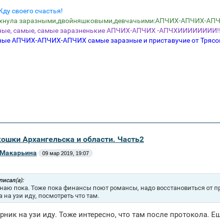
Жду своего счастья!
ихнула заразными,двойняшковыми,девчачьими:АПЧИХ-АПЧИХ-АПЧ
ные, самые, самые заразненькие АПЧИХ-АПЧИХ -АПЧХИИИИИИИИ!!!!
ные АПЧИХ-АПЧИХ-АПЧИХ самые заразные и приставучие от Трясо
Экошки Архангельска и области. Часть2
 Макарьина
09 мар 2019, 19:07
 писал(а):
знаю пока. Тоже пока финансы поют романсы, надо восстановиться от прот
а на узи иду, посмотреть что там.
орник на узи иду. Тоже интересно, что там после протокола. Ещ