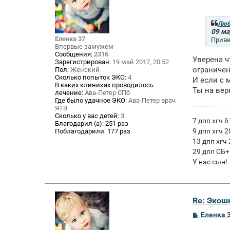
о
о
б
щ
Люб
е
09 ма
н
Еленка 37
Приве
и
Впервые замужем
е
Сообщения:
2316
Уверена ч
Зарегистрирован:
19 май 2017, 20:52
ограничен
Пол:
Женский
Сколько попыток ЭКО:
4
И если с 
В каких клиниках проводилось
Ты на вер
лечение:
Ава-Петер СПб
Где было удачное ЭКО:
Ава-Петер врач
ЯТВ
Сколько у вас детей:
3
7 дпп хгч 6
Благодарил (а):
251 раз
9 дпп хгч 2
Поблагодарили:
177 раз
13 дпп хгч
29 дпп СБ+
У нас сын!
Re: Экош
С
Еленка 
о
о