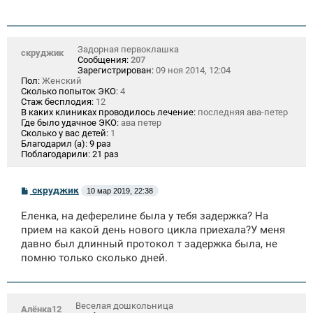
Задорная первоклашка
скруджик
Сообщения:
207
Зарегистрирован:
09 ноя 2014, 12:04
Пол:
Женский
Сколько попыток ЭКО:
4
Стаж бесплодия:
12
В каких клиниках проводилось лечение:
последняя ава-петер
Где было удачное ЭКО:
ава петер
Сколько у вас детей:
1
Благодарил (а):
9 раз
Поблагодарили:
21 раз
С
скруджик
10 мар 2019, 22:38
о
о
Еленка, на деферелине была у тебя задержка? На
б
щ
прием на какой день нового цикла приехала?У меня
е
давно был длинный протокол т задержка была, не
н
помню только сколько дней.
и
е
Веселая дошкольница
Алёнка12