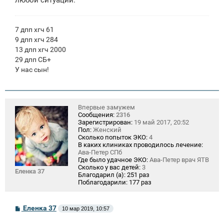
7 дпп хгч 61
9 дпп хгч 284
13 дпп хгч 2000
29 дпп СБ+
У нас сын!
Впервые замужем
Сообщения:
2316
Зарегистрирован:
19 май 2017, 20:52
Пол:
Женский
Сколько попыток ЭКО:
4
В каких клиниках проводилось лечение:
Ава-Петер СПб
Где было удачное ЭКО:
Ава-Петер врач ЯТВ
Сколько у вас детей:
3
Еленка 37
Благодарил (а):
251 раз
Поблагодарили:
177 раз
С
Еленка 37
10 мар 2019, 10:57
о
о