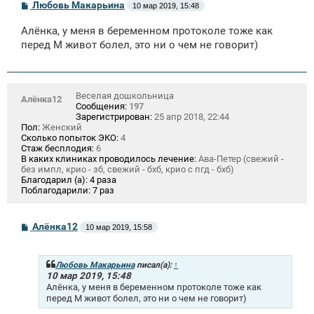
С
Любовь Макарьина
10 мар 2019, 15:48
о
о
Алёнка, у меня в беременном протоколе тоже как
б
щ
перед М живот болел, это ни о чем не говорит)
е
н
и
е
Веселая дошкольница
Алёнка12
Сообщения:
197
Зарегистрирован:
25 апр 2018, 22:44
Пол:
Женский
Сколько попыток ЭКО:
4
Стаж бесплодия:
6
В каких клиниках проводилось лечение:
Ава-Петер (свежий -
без импл, крио - зб, свежий - бхб, крио с пгд - бхб)
Благодарил (а):
4 раза
Поблагодарили:
7 раз
С
Алёнка12
10 мар 2019, 15:58
о
о
б
щ
Любовь Макарьина
писал(а):
↑
е
10 мар 2019, 15:48
н
Алёнка, у меня в беременном протоколе тоже как
и
перед М живот болел, это ни о чем не говорит)
е