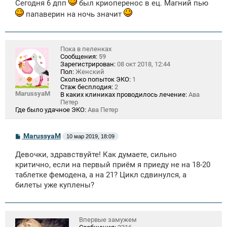
Сегодня 6 дпп
был криоперенос в ец. Магний пью
папаверин на ночь значит
Пока в пеленках
Сообщения:
59
Зарегистрирован:
08 окт 2018, 12:44
Пол:
Женский
Сколько попыток ЭКО:
1
Стаж бесплодия:
2
MarussyaM
В каких клиниках проводилось лечение:
Ава
Петер
Где было удачное ЭКО:
Ава Петер
С
MarussyaM
10 мар 2019, 18:09
о
о
Девочки, здравствуйте! Как думаете, сильно
б
щ
критично, если на первый приём я приеду не на 18-20
е
таблетке фемодена, а на 21? Цикл сдвинулся, а
н
билеты уже куплены?
и
е
Впервые замужем