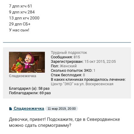
7 дпп хгч 61
9 дпп хгч 284
13 дпп хгч 2000
29 дпп СБ+
У нас сын!
Трудный подросток
Сообщения:
815
Зарегистрирован:
15 окт 2015, 22:05
Пол:
Женский
Сколько попыток ЭКО:
1
Стаж бесплодия:
8
Сладкоежечка
В каких клиниках проводилось лечение:
Центр "ЭКО" на ул. Воскресенская
Благодарил (а):
58 раз
Поблагодарили:
69 раз
С
Сладкоежечка
11 мар 2019, 20:00
о
о
Девочки, привет! Подскажите, где в Северодвинске
б
щ
можно сдать спермограмму?
е
н