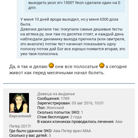
выходить укол хгч 1500? Укол сделали один на 0
дпп.
У меня 10 дней вроде выходил, но у меня 6500 доза
была.
Девочки делали так: покупали самые дешевые тесты
на аптека ру, они там по десятке стоят, и каждый день
наблюдали динамику выхода прегнила (или овитреля,
это аналоги) потом тест начинал показывать одну
полоску потом дай Бог все хорошо появится вторая, это
уже твоя полосочка.
Да, я так и делаю
они все полосатые
а сегодня
живот как перед месячными начал болеть.
Девица на выданье
Сообщения:
1769
Зарегистрирован:
03 авг 2016, 10:01
Пол:
Женский
Сколько попыток ЭКО:
1
Барселона8
Стаж бесплодия:
2 года
В каких клиниках проводилось лечение:
Ава-
Петер 2017г
Где было удачное ЭКО:
Ава-Петер врач МАА
Сколько у вас детей:
3