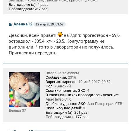
без импл, крио - зб, свежий - бхб, крио с пгд - бхб)
Благодарил (а):
4 раза
Поблагодарили:
7 раз
С
Алёнка12
12 мар 2019, 09:57
о
о
Девочки, всем привет!
на 7дпп: прогестерон - 59,6,
б
щ
эстрадиол - 335,4, хгч - 28,5. Коагулограмму не
е
выполнили. Что-то в лаборатории не получилось.
н
и
Пригласили пересдать.
е
Впервые замужем
Сообщения:
2316
Зарегистрирован:
19 май 2017, 20:52
Пол:
Женский
Сколько попыток ЭКО:
4
В каких клиниках проводилось лечение:
Ава-Петер СПб
Где было удачное ЭКО:
Ава-Петер врач ЯТВ
Сколько у вас детей:
3
Еленка 37
Благодарил (а):
251 раз
Поблагодарили:
177 раз