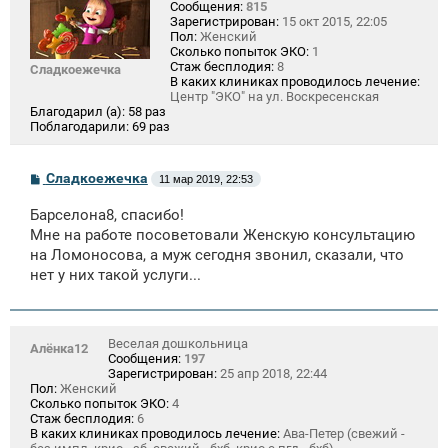
Сообщения:
815
Зарегистрирован:
15 окт 2015, 22:05
Пол:
Женский
Сколько попыток ЭКО:
1
Стаж бесплодия:
8
Сладкоежечка
В каких клиниках проводилось лечение:
Центр "ЭКО" на ул. Воскресенская
Благодарил (а):
58 раз
Поблагодарили:
69 раз
С
Сладкоежечка
11 мар 2019, 22:53
о
о
Барселона8, спасибо!
б
щ
Мне на работе посоветовали Женскую консультацию
е
на Ломоносова, а муж сегодня звонил, сказали, что
н
нет у них такой услуги...
и
е
Веселая дошкольница
Алёнка12
Сообщения:
197
Зарегистрирован:
25 апр 2018, 22:44
Пол:
Женский
Сколько попыток ЭКО:
4
Стаж бесплодия:
6
В каких клиниках проводилось лечение:
Ава-Петер (свежий -