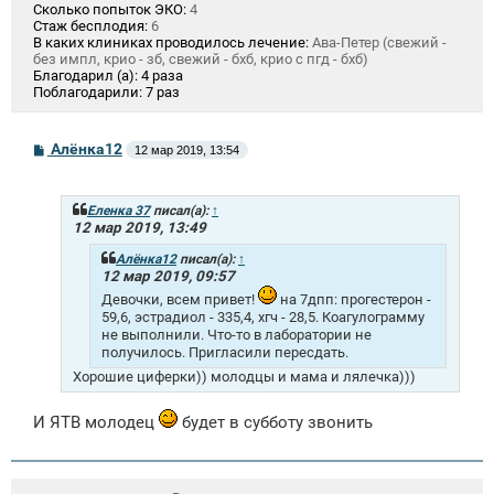
Сколько попыток ЭКО:
4
Стаж бесплодия:
6
В каких клиниках проводилось лечение:
Ава-Петер (свежий -
без импл, крио - зб, свежий - бхб, крио с пгд - бхб)
Благодарил (а):
4 раза
Поблагодарили:
7 раз
С
Алёнка12
12 мар 2019, 13:54
о
о
б
щ
Еленка 37
писал(а):
↑
е
12 мар 2019, 13:49
н
и
Алёнка12
писал(а):
↑
е
12 мар 2019, 09:57
Девочки, всем привет!
на 7дпп: прогестерон -
59,6, эстрадиол - 335,4, хгч - 28,5. Коагулограмму
не выполнили. Что-то в лаборатории не
получилось. Пригласили пересдать.
Хорошие циферки)) молодцы и мама и лялечка)))
И ЯТВ молодец
будет в субботу звонить