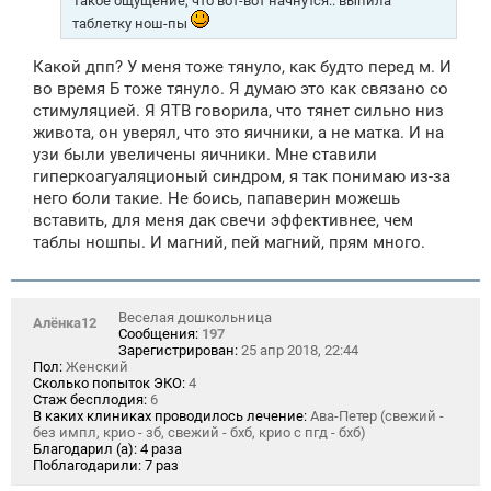
Такое ощущение, что вот-вот начнутся.. выпила
таблетку нош-пы
Какой дпп? У меня тоже тянуло, как будто перед м. И
во время Б тоже тянуло. Я думаю это как связано со
стимуляцией. Я ЯТВ говорила, что тянет сильно низ
живота, он уверял, что это яичники, а не матка. И на
узи были увеличены яичники. Мне ставили
гиперкоагуаляционый синдром, я так понимаю из-за
него боли такие. Не боись, папаверин можешь
вставить, для меня дак свечи эффективнее, чем
таблы ношпы. И магний, пей магний, прям много.
Веселая дошкольница
Алёнка12
Сообщения:
197
Зарегистрирован:
25 апр 2018, 22:44
Пол:
Женский
Сколько попыток ЭКО:
4
Стаж бесплодия:
6
В каких клиниках проводилось лечение:
Ава-Петер (свежий -
без импл, крио - зб, свежий - бхб, крио с пгд - бхб)
Благодарил (а):
4 раза
Поблагодарили:
7 раз