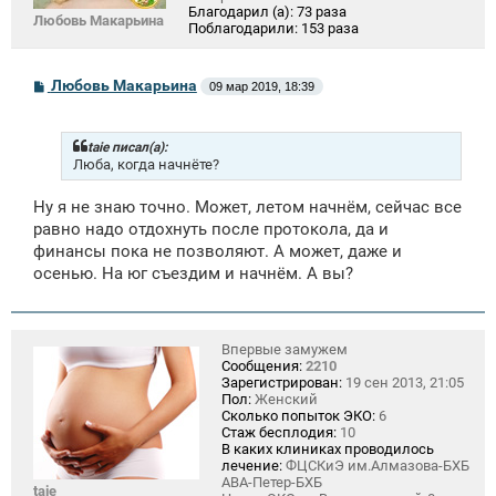
Благодарил (а):
73 раза
Любовь Макарьина
Поблагодарили:
153 раза
С
Любовь Макарьина
09 мар 2019, 18:39
о
о
б
щ
taie писал(а):
е
Люба, когда начнёте?
н
и
Ну я не знаю точно. Может, летом начнём, сейчас все
е
равно надо отдохнуть после протокола, да и
финансы пока не позволяют. А может, даже и
осенью. На юг съездим и начнём. А вы?
Впервые замужем
Сообщения:
2210
Зарегистрирован:
19 сен 2013, 21:05
Пол:
Женский
Сколько попыток ЭКО:
6
Стаж бесплодия:
10
В каких клиниках проводилось
лечение:
ФЦСКиЭ им.Алмазова-БХБ
АВА-Петер-БХБ
taie