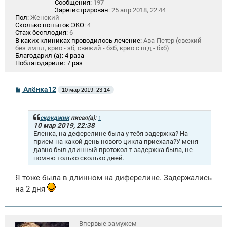
Сообщения:
197
Зарегистрирован:
25 апр 2018, 22:44
Пол:
Женский
Сколько попыток ЭКО:
4
Стаж бесплодия:
6
В каких клиниках проводилось лечение:
Ава-Петер (свежий -
без импл, крио - зб, свежий - бхб, крио с пгд - бхб)
Благодарил (а):
4 раза
Поблагодарили:
7 раз
С
Алёнка12
10 мар 2019, 23:14
о
о
б
щ
скруджик
писал(а):
↑
е
10 мар 2019, 22:38
н
Еленка, на деферелине была у тебя задержка? На
и
прием на какой день нового цикла приехала?У меня
е
давно был длинный протокол т задержка была, не
помню только сколько дней.
Я тоже была в длинном на диферелине. Задержались
на 2 дня
Впервые замужем