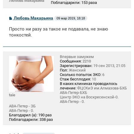
Любовь Макарьина
Поблагодарили:
153 раза
С
Любовь Макарьина
09 мар 2019, 18:18
о
о
Просто ни разу за такое не подавала, не знаю
б
щ
тонкостей.
е
н
и
е
Впервые замужем
Сообщения:
2210
Зарегистрирован:
19 сен 2013, 21:05
Пол:
Женский
Сколько попыток ЭКО:
6
Стаж бесплодия:
10
В каких клиниках проводилось
лечение:
ФЦСКиЭ им.Алмазова-БХБ
АВА-Петер-БХБ
taie
Центр ЭКО на Воскресенской-0.
АВА-Петер - 0.
АВА-Петер - ЗБ
АВА-Петер - 0.
Благодарил (а):
190 раз
Поблагодарили:
338 раз