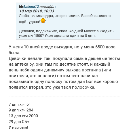
б
щ
Алёнка12
писал(а):
↑
е
10 мар 2019, 10:33
н
Люба, вы молодцы, что решились! Вас обязательно
и
ждёт удача!
е
Девочки, подскажите, сколько дней может выходить
укол хгч 1500? Укол сделали один на 0 дпп.
У меня 10 дней вроде выходил, но у меня 6500 доза
была.
Девочки делали так: покупали самые дешевые тесты
на аптека ру, они там по десятке стоят, и каждый
день наблюдали динамику выхода прегнила (или
овитреля, это аналоги) потом тест начинал
показывать одну полоску потом дай Бог все хорошо
появится вторая, это уже твоя полосочка.
7 дпп хгч 61
9 дпп хгч 284
13 дпп хгч 2000
29 дпп СБ+
У нас сын!