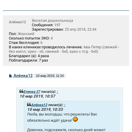
Веселая дошкольница
Алёнка12
Сообщения:
197
Зарегистрирован:
25 апр 2018, 22:44
Пол:
Женский
Сколько попыток ЭКО:
4
Стаж бесплодия:
6
В каких клиниках проводилось лечение:
Ава-Петер (свежий -
без импл, крио - зб, свежий - бхб, крио с пгд - бхб)
Благодарил (а):
4 раза
Поблагодарили:
7 раз
С
Алёнка12
10 мар 2019, 11:24
о
о
б
щ
Еленка 37
писал(а):
↑
е
10 мар 2019, 10:57
н
и
Алёнка12
писал(а):
↑
е
10 мар 2019, 10:33
Люба, вы молодцы, что решились! Вас
обязательно ждёт удача!
Девочки, подскажите, сколько дней может