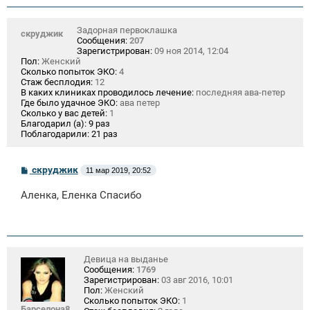
и
е
Задорная первоклашка
скруджик
Сообщения:
207
Зарегистрирован:
09 ноя 2014, 12:04
Пол:
Женский
Сколько попыток ЭКО:
4
Стаж бесплодия:
12
В каких клиниках проводилось лечение:
последняя ава-петер
Где было удачное ЭКО:
ава петер
Сколько у вас детей:
1
Благодарил (а):
9 раз
Поблагодарили:
21 раз
С
скруджик
11 мар 2019, 20:52
о
о
Аленка, Еленка Спасибо
б
щ
е
н
и
е
Девица на выданье
Сообщения:
1769
Зарегистрирован:
03 авг 2016, 10:01
Пол:
Женский
Сколько попыток ЭКО:
1
Барселона8