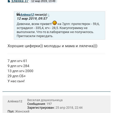
С
Еленка 37
12 мар 2019, 13:49
о
о
б
щ
Алёнка12
писал(а):
↑
е
12 мар 2019, 09:57
н
Девочки, всем привет!
на 7дпп: прогестерон - 59,6,
и
эстрадиол - 335,4, хгч - 28,5. Коагулограмму не
е
выполнили. Что-то в лаборатории не получилось.
Пригласили пересдать.
Хорошие циферки)) молодцы и мама и лялечка)))
7 дпп хгч 61
9 дпп хгч 284
13 дпп хгч 2000
29 дпп СБ+
У нас сын!
Веселая дошкольница
Алёнка12
Сообщения:
197
Зарегистрирован:
25 апр 2018, 22:44
Пол:
Женский