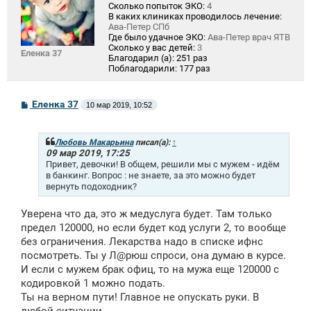
Сколько попыток ЭКО:
4
В каких клиниках проводилось лечение:
Ава-Петер СПб
Где было удачное ЭКО:
Ава-Петер врач ЯТВ
Сколько у вас детей:
3
Еленка 37
Благодарил (а):
251 раз
Поблагодарили:
177 раз
С
Еленка 37
10 мар 2019, 10:52
о
о
б
щ
Любовь Макарьина
писал(а):
↑
е
09 мар 2019, 17:25
н
Привет, девочки! В общем, решили мы с мужем - идём
и
в банкинг. Вопрос : не знаете, за это можно будет
е
вернуть подоходник?
Уверена что да, это ж медуслуга будет. Там только
предел 120000, но если будет код услуги 2, то вообще
без ограничения. Лекарства надо в списке ифнс
посмотреть. Ты у Л@рюш спроси, она думаю в курсе.
И если с мужем брак офиц, то на мужа еще 120000 с
кодировкой 1 можно подать.
Ты на верном пути! Главное не опускать руки. В
любой ситуации.