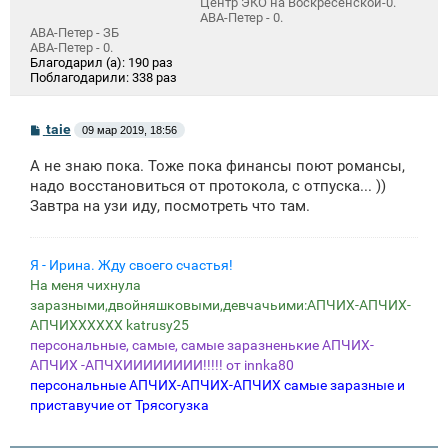
Центр ЭКО на Воскресенской-0.
АВА-Петер - 0.
АВА-Петер - ЗБ
АВА-Петер - 0.
Благодарил (а):
190 раз
Поблагодарили:
338 раз
С
taie
09 мар 2019, 18:56
о
о
А не знаю пока. Тоже пока финансы поют романсы,
б
щ
надо восстановиться от протокола, с отпуска... ))
е
Завтра на узи иду, посмотреть что там.
н
и
е
Я - Ирина. Жду своего счастья!
На меня чихнула
заразными,двойняшковыми,девчачьими:АПЧИХ-АПЧИХ-
АПЧИХХХХХХ katrusy25
персональные, самые, самые заразненькие АПЧИХ-
АПЧИХ -АПЧХИИИИИИИИ!!!!! от innka80
персональные АПЧИХ-АПЧИХ-АПЧИХ самые заразные и
приставучие от Трясогузка