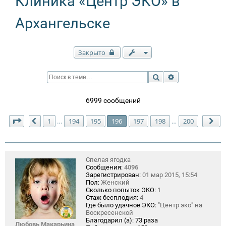
Клиника «Центр ЭКО» в
Архангельске
Закрыто
Поиск
Расширенный п
6999 сообщений
Страница
196
из
200
1
194
195
196
197
198
200
…
…
Пред.
Сл
Спелая ягодка
Сообщения:
4096
Зарегистрирован:
01 мар 2015, 15:54
Пол:
Женский
Сколько попыток ЭКО:
1
Стаж бесплодия:
4
Где было удачное ЭКО:
"Центр эко" на
Воскресенской
Благодарил (а):
73 раза
Любовь Макарьина