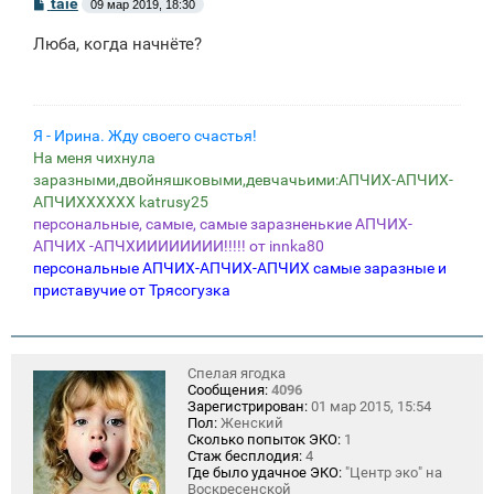
С
taie
09 мар 2019, 18:30
о
о
Люба, когда начнёте?
б
щ
е
н
и
е
Я - Ирина. Жду своего счастья!
На меня чихнула
заразными,двойняшковыми,девчачьими:АПЧИХ-АПЧИХ-
АПЧИХХХХХХ katrusy25
персональные, самые, самые заразненькие АПЧИХ-
АПЧИХ -АПЧХИИИИИИИИ!!!!! от innka80
персональные АПЧИХ-АПЧИХ-АПЧИХ самые заразные и
приставучие от Трясогузка
Спелая ягодка
Сообщения:
4096
Зарегистрирован:
01 мар 2015, 15:54
Пол:
Женский
Сколько попыток ЭКО:
1
Стаж бесплодия:
4
Где было удачное ЭКО:
"Центр эко" на
Воскресенской