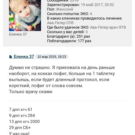
Сообщения:
2316
Зарегистрирован:
19 май 2017, 20:52
Пол:
Женский
Сколько попыток ЭКО:
4
В каких клиниках проводилось лечение:
Ава-Петер СПб
Где было удачное ЭКО:
Ава-Петер врач ЯТВ
Сколько у вас детей:
3
Еленка 37
Благодарил (а):
251 раз
Поблагодарили:
177 раз
С
Еленка 37
10 мар 2019, 18:23
о
о
Думаю не страшно. Я приезжала на день раньше
б
щ
наоборот, на кокках пофиг, больше на 1 таблетку
е
выпьешь, если будет длинный протокол, если
н
короткий, пофиг от слова совсем.
и
е
Только врачу скажи.
7 дпп хгч 61
9 дпп хгч 284
13 дпп хгч 2000
29 дпп СБ+
У нас сын!