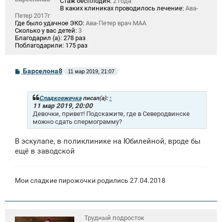
Стаж бесплодия:
2 года
В каких клиниках проводилось лечение:
Ава-
Петер 2017г
Где было удачное ЭКО:
Ава-Петер врач МАА
Сколько у вас детей:
3
Благодарил (а):
278 раз
Поблагодарили:
175 раз
С
Барселона8
11 мар 2019, 21:07
о
о
б
щ
Сладкоежечка
писал(а):
↑
е
11 мар 2019, 20:00
н
Девочки, привет! Подскажите, где в Северодвинске
и
можно сдать спермограмму?
е
В эскулапе, в поликлинике на Юбилейной, вроде бы
ещё в заводской
Мои сладкие пирожочки родились 27.04.2018
Трудный подросток