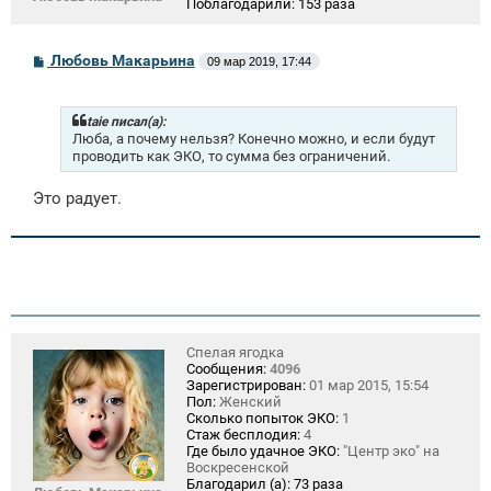
Поблагодарили:
153 раза
С
Любовь Макарьина
09 мар 2019, 17:44
о
о
б
щ
taie писал(а):
е
Люба, а почему нельзя? Конечно можно, и если будут
н
проводить как ЭКО, то сумма без ограничений.
и
е
Это радует.
Спелая ягодка
Сообщения:
4096
Зарегистрирован:
01 мар 2015, 15:54
Пол:
Женский
Сколько попыток ЭКО:
1
Стаж бесплодия:
4
Где было удачное ЭКО:
"Центр эко" на
Воскресенской
Благодарил (а):
73 раза