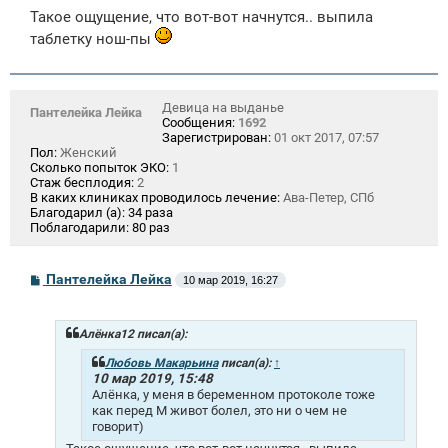
Такое ощущение, что вот-вот начнутся.. выпила
таблетку нош-пы
Девица на выданье
Пантелейка Лейка
Сообщения:
1692
Зарегистрирован:
01 окт 2017, 07:57
Пол:
Женский
Сколько попыток ЭКО:
1
Стаж бесплодия:
2
В каких клиниках проводилось лечение:
Ава-Петер, СПб
Благодарил (а):
34 раза
Поблагодарили:
80 раз
С
Пантелейка Лейка
10 мар 2019, 16:27
о
о
б
щ
Алёнка12 писал(а):
е
н
Любовь Макарьина
писал(а):
↑
и
10 мар 2019, 15:48
е
Алёнка, у меня в беременном протоколе тоже
как перед М живот болел, это ни о чем не
говорит)