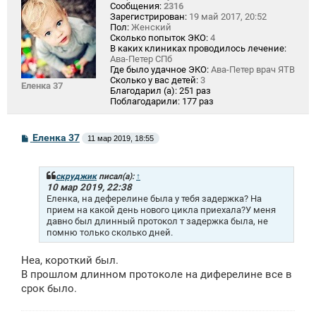
Сообщения:
2316
Зарегистрирован:
19 май 2017, 20:52
Пол:
Женский
Сколько попыток ЭКО:
4
В каких клиниках проводилось лечение:
Ава-Петер СПб
Где было удачное ЭКО:
Ава-Петер врач ЯТВ
Сколько у вас детей:
3
Еленка 37
Благодарил (а):
251 раз
Поблагодарили:
177 раз
С
Еленка 37
11 мар 2019, 18:55
о
о
б
щ
скруджик
писал(а):
↑
е
10 мар 2019, 22:38
н
Еленка, на деферелине была у тебя задержка? На
и
прием на какой день нового цикла приехала?У меня
е
давно был длинный протокол т задержка была, не
помню только сколько дней.
Неа, короткий был.
В прошлом длинном протоколе на диферелине все в
срок было.