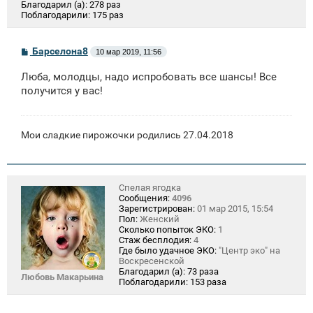
Благодарил (а):
278 раз
Поблагодарили:
175 раз
С
Барселона8
10 мар 2019, 11:56
о
о
Люба, молодцы, надо испробовать все шансы! Все
б
щ
получится у вас!
е
н
и
е
Мои сладкие пирожочки родились 27.04.2018
Спелая ягодка
Сообщения:
4096
Зарегистрирован:
01 мар 2015, 15:54
Пол:
Женский
Сколько попыток ЭКО:
1
Стаж бесплодия:
4
Где было удачное ЭКО:
"Центр эко" на
Воскресенской
Благодарил (а):
73 раза
Любовь Макарьина
Поблагодарили:
153 раза