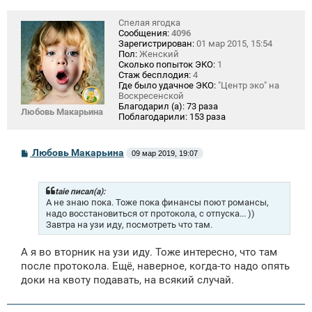
Спелая ягодка
Сообщения:
4096
Зарегистрирован:
01 мар 2015, 15:54
Пол:
Женский
Сколько попыток ЭКО:
1
Стаж бесплодия:
4
Где было удачное ЭКО:
"Центр эко" на
Воскресенской
Благодарил (а):
73 раза
Любовь Макарьина
Поблагодарили:
153 раза
С
Любовь Макарьина
09 мар 2019, 19:07
о
о
б
щ
taie писал(а):
е
А не знаю пока. Тоже пока финансы поют романсы,
н
надо восстановиться от протокола, с отпуска... ))
и
Завтра на узи иду, посмотреть что там.
е
А я во вторник на узи иду. Тоже интересно, что там
после протокола. Ещё, наверное, когда-то надо опять
доки на квоту подавать, на всякий случай.