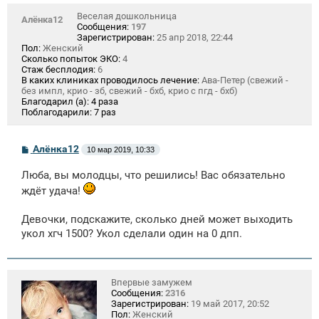
Веселая дошкольница
Алёнка12
Сообщения:
197
Зарегистрирован:
25 апр 2018, 22:44
Пол:
Женский
Сколько попыток ЭКО:
4
Стаж бесплодия:
6
В каких клиниках проводилось лечение:
Ава-Петер (свежий -
без импл, крио - зб, свежий - бхб, крио с пгд - бхб)
Благодарил (а):
4 раза
Поблагодарили:
7 раз
С
Алёнка12
10 мар 2019, 10:33
о
о
Люба, вы молодцы, что решились! Вас обязательно
б
щ
ждёт удача!
е
н
и
Девочки, подскажите, сколько дней может выходить
е
укол хгч 1500? Укол сделали один на 0 дпп.
Впервые замужем
Сообщения:
2316
Зарегистрирован:
19 май 2017, 20:52
Пол:
Женский