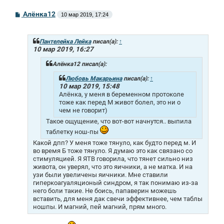
С
Алёнка12
10 мар 2019, 17:24
о
о
б
щ
Пантелейка Лейка
писал(а):
↑
е
10 мар 2019, 16:27
н
и
Алёнка12 писал(а):
е
Любовь Макарьина
писал(а):
↑
10 мар 2019, 15:48
Алёнка, у меня в беременном протоколе
тоже как перед М живот болел, это ни о
чем не говорит)
Такое ощущение, что вот-вот начнутся.. выпила
таблетку нош-пы
Какой дпп? У меня тоже тянуло, как будто перед м. И
во время Б тоже тянуло. Я думаю это как связано со
стимуляцией. Я ЯТВ говорила, что тянет сильно низ
живота, он уверял, что это яичники, а не матка. И на
узи были увеличены яичники. Мне ставили
гиперкоагуаляционый синдром, я так понимаю из-за
него боли такие. Не боись, папаверин можешь
вставить, для меня дак свечи эффективнее, чем таблы
ношпы. И магний, пей магний, прям много.