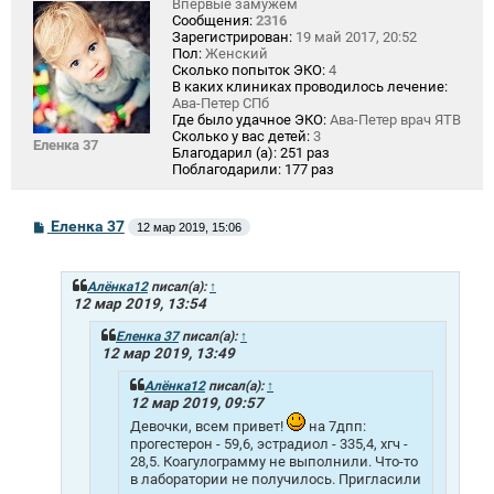
Впервые замужем
Сообщения:
2316
Зарегистрирован:
19 май 2017, 20:52
Пол:
Женский
Сколько попыток ЭКО:
4
В каких клиниках проводилось лечение:
Ава-Петер СПб
Где было удачное ЭКО:
Ава-Петер врач ЯТВ
Сколько у вас детей:
3
Еленка 37
Благодарил (а):
251 раз
Поблагодарили:
177 раз
С
Еленка 37
12 мар 2019, 15:06
о
о
б
щ
Алёнка12
писал(а):
↑
е
12 мар 2019, 13:54
н
и
Еленка 37
писал(а):
↑
е
12 мар 2019, 13:49
Алёнка12
писал(а):
↑
12 мар 2019, 09:57
Девочки, всем привет!
на 7дпп:
прогестерон - 59,6, эстрадиол - 335,4, хгч -
28,5. Коагулограмму не выполнили. Что-то
в лаборатории не получилось. Пригласили