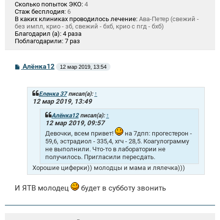
Сколько попыток ЭКО:
4
Стаж бесплодия:
6
В каких клиниках проводилось лечение:
Ава-Петер (свежий -
без импл, крио - зб, свежий - бхб, крио с пгд - бхб)
Благодарил (а):
4 раза
Поблагодарили:
7 раз
С
Алёнка12
12 мар 2019, 13:54
о
о
б
щ
Еленка 37
писал(а):
↑
е
12 мар 2019, 13:49
н
и
Алёнка12
писал(а):
↑
е
12 мар 2019, 09:57
Девочки, всем привет!
на 7дпп: прогестерон -
59,6, эстрадиол - 335,4, хгч - 28,5. Коагулограмму
не выполнили. Что-то в лаборатории не
получилось. Пригласили пересдать.
Хорошие циферки)) молодцы и мама и лялечка)))
И ЯТВ молодец
будет в субботу звонить