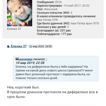
Сообщения:
2316
Зарегистрирован:
19 май 2017, 20:52
Пол:
Женский
Сколько попыток ЭКО:
4
В каких клиниках проводилось лечение:
Ава-Петер СПб
Где было удачное ЭКО:
Ава-Петер врач ЯТВ
Сколько у вас детей:
3
Еленка 37
Благодарил (а):
251 раз
Поблагодарили:
177 раз
С
Еленка 37
11 мар 2019, 18:55
о
о
б
щ
скруджик
писал(а):
↑
е
10 мар 2019, 22:38
н
Еленка, на деферелине была у тебя задержка? На
и
прием на какой день нового цикла приехала?У меня
е
давно был длинный протокол т задержка была, не
помню только сколько дней.
Неа, короткий был.
В прошлом длинном протоколе на диферелине все в
срок было.