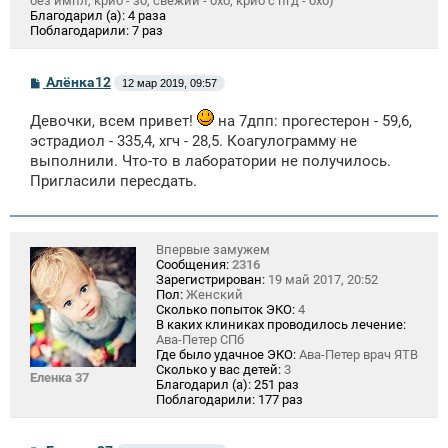
без импл, крио - зб, свежий - бхб, крио с пгд - бхб)
Благодарил (а):
4 раза
Поблагодарили:
7 раз
С
Алёнка12
12 мар 2019, 09:57
о
о
Девочки, всем привет!
на 7дпп: прогестерон - 59,6,
б
щ
эстрадиол - 335,4, хгч - 28,5. Коагулограмму не
е
выполнили. Что-то в лаборатории не получилось.
н
и
Пригласили пересдать.
е
Впервые замужем
Сообщения:
2316
Зарегистрирован:
19 май 2017, 20:52
Пол:
Женский
Сколько попыток ЭКО:
4
В каких клиниках проводилось лечение:
Ава-Петер СПб
Где было удачное ЭКО:
Ава-Петер врач ЯТВ
Сколько у вас детей:
3
Еленка 37
Благодарил (а):
251 раз
Поблагодарили:
177 раз