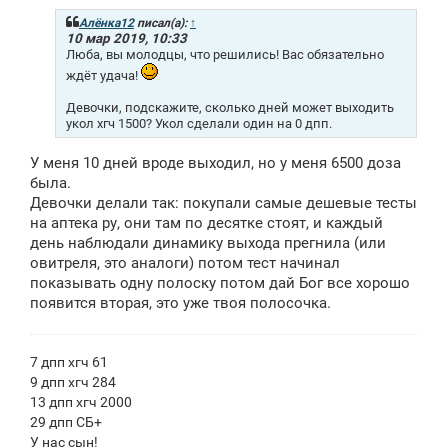
б
щ
Алёнка12
писал(а):
↑
е
10 мар 2019, 10:33
н
Люба, вы молодцы, что решились! Вас обязательно
и
ждёт удача!
е
Девочки, подскажите, сколько дней может выходить
укол хгч 1500? Укол сделали один на 0 дпп.
У меня 10 дней вроде выходил, но у меня 6500 доза
была.
Девочки делали так: покупали самые дешевые тесты
на аптека ру, они там по десятке стоят, и каждый
день наблюдали динамику выхода прегнила (или
овитреля, это аналоги) потом тест начинал
показывать одну полоску потом дай Бог все хорошо
появится вторая, это уже твоя полосочка.
7 дпп хгч 61
9 дпп хгч 284
13 дпп хгч 2000
29 дпп СБ+
У нас сын!