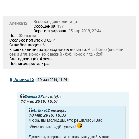
Веселая дошкольница
Алёнка12
Сообщения:
197
Зарегистрирован:
25 апр 2018, 22:44
Пол:
Женский
Сколько попыток ЭКО:
4
Стаж бесплодия:
6
В каких клиниках проводилось лечение:
Ава-Петер (свежий -
без импл, крио - зб, свежий - бхб, крио с пгд - бхб)
Благодарил (а):
4 раза
Поблагодарили:
7 раз
С
Алёнка12
10 мар 2019, 11:24
о
о
б
щ
Еленка 37
писал(а):
↑
е
10 мар 2019, 10:57
н
и
Алёнка12
писал(а):
↑
е
10 мар 2019, 10:33
Люба, вы молодцы, что решились! Вас
обязательно ждёт удача!
Девочки, подскажите, сколько дней может