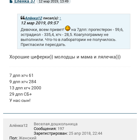
С
Еленка 37
12 мар 2019, 13:49
о
о
б
щ
Алёнка12
писал(а):
↑
е
12 мар 2019, 09:57
н
Девочки, всем привет!
на 7дпп: прогестерон - 59,6,
и
эстрадиол - 335,4, хгч - 28,5. Коагулограмму не
е
выполнили. Что-то в лаборатории не получилось.
Пригласили пересдать.
Хорошие циферки)) молодцы и мама и лялечка)))
7 дпп хгч 61
9 дпп хгч 284
13 дпп хгч 2000
29 дпп СБ+
У нас сын!
Веселая дошкольница
Алёнка12
Сообщения:
197
Зарегистрирован:
25 апр 2018, 22:44
Пол:
Женский