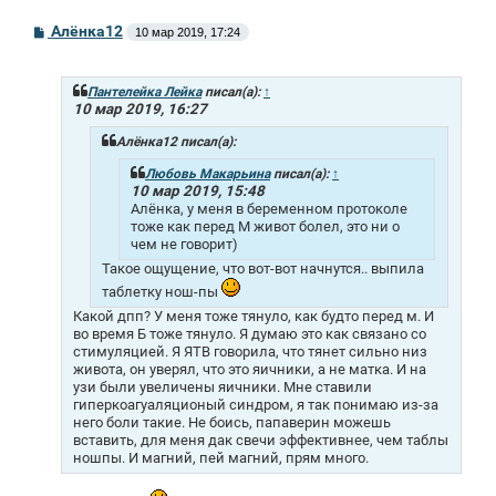
С
Алёнка12
10 мар 2019, 17:24
о
о
б
щ
Пантелейка Лейка
писал(а):
↑
е
10 мар 2019, 16:27
н
и
Алёнка12 писал(а):
е
Любовь Макарьина
писал(а):
↑
10 мар 2019, 15:48
Алёнка, у меня в беременном протоколе
тоже как перед М живот болел, это ни о
чем не говорит)
Такое ощущение, что вот-вот начнутся.. выпила
таблетку нош-пы
Какой дпп? У меня тоже тянуло, как будто перед м. И
во время Б тоже тянуло. Я думаю это как связано со
стимуляцией. Я ЯТВ говорила, что тянет сильно низ
живота, он уверял, что это яичники, а не матка. И на
узи были увеличены яичники. Мне ставили
гиперкоагуаляционый синдром, я так понимаю из-за
него боли такие. Не боись, папаверин можешь
вставить, для меня дак свечи эффективнее, чем таблы
ношпы. И магний, пей магний, прям много.