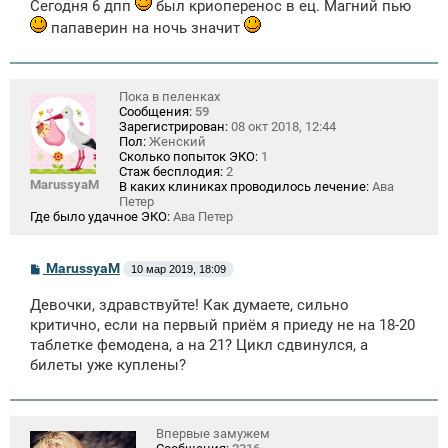
Сегодня 6 дпп
был криоперенос в ец. Магний пью
папаверин на ночь значит
Пока в пеленках
Сообщения:
59
Зарегистрирован:
08 окт 2018, 12:44
Пол:
Женский
Сколько попыток ЭКО:
1
Стаж бесплодия:
2
MarussyaM
В каких клиниках проводилось лечение:
Ава
Петер
Где было удачное ЭКО:
Ава Петер
С
MarussyaM
10 мар 2019, 18:09
о
о
Девочки, здравствуйте! Как думаете, сильно
б
щ
критично, если на первый приём я приеду не на 18-20
е
таблетке фемодена, а на 21? Цикл сдвинулся, а
н
билеты уже куплены?
и
е
Впервые замужем