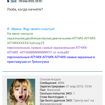
С
taie
09 мар 2019, 18:30
о
о
Люба, когда начнёте?
б
щ
е
н
и
е
Я - Ирина. Жду своего счастья!
На меня чихнула
заразными,двойняшковыми,девчачьими:АПЧИХ-АПЧИХ-
АПЧИХХХХХХ katrusy25
персональные, самые, самые заразненькие АПЧИХ-
АПЧИХ -АПЧХИИИИИИИИ!!!!! от innka80
персональные АПЧИХ-АПЧИХ-АПЧИХ самые заразные и
приставучие от Трясогузка
Спелая ягодка
Сообщения:
4096
Зарегистрирован:
01 мар 2015, 15:54
Пол:
Женский
Сколько попыток ЭКО:
1
Стаж бесплодия:
4
Где было удачное ЭКО:
"Центр эко" на
Воскресенской