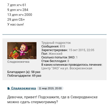
7 дпп хгч 61
9 дпп хгч 284
13 дпп хгч 2000
29 дпп СБ+
У нас сын!
Трудный подросток
Сообщения:
815
Зарегистрирован:
15 окт 2015, 22:05
Пол:
Женский
Сколько попыток ЭКО:
1
Стаж бесплодия:
8
Сладкоежечка
В каких клиниках проводилось лечение:
Центр "ЭКО" на ул. Воскресенская
Благодарил (а):
58 раз
Поблагодарили:
69 раз
С
Сладкоежечка
11 мар 2019, 20:00
о
о
Девочки, привет! Подскажите, где в Северодвинске
б
щ
можно сдать спермограмму?
е
н