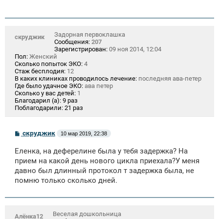
Задорная первоклашка
скруджик
Сообщения:
207
Зарегистрирован:
09 ноя 2014, 12:04
Пол:
Женский
Сколько попыток ЭКО:
4
Стаж бесплодия:
12
В каких клиниках проводилось лечение:
последняя ава-петер
Где было удачное ЭКО:
ава петер
Сколько у вас детей:
1
Благодарил (а):
9 раз
Поблагодарили:
21 раз
С
скруджик
10 мар 2019, 22:38
о
о
Еленка, на деферелине была у тебя задержка? На
б
щ
прием на какой день нового цикла приехала?У меня
е
давно был длинный протокол т задержка была, не
н
помню только сколько дней.
и
е
Веселая дошкольница
Алёнка12