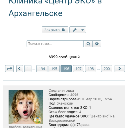
Клиника «Центр ЭКО» в
Архангельске
Закрыто
Поиск
Расширенный п
6999 сообщений
Страница
196
из
200
1
194
195
196
197
198
200
…
…
Пред.
Сл
Спелая ягодка
Сообщения:
4096
Зарегистрирован:
01 мар 2015, 15:54
Пол:
Женский
Сколько попыток ЭКО:
1
Стаж бесплодия:
4
Где было удачное ЭКО:
"Центр эко" на
Воскресенской
Благодарил (а):
73 раза
Любовь Макарьина