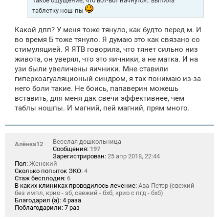
Такое ощущение, что вот-вот начнутся.. выпила
таблетку нош-пы
Какой дпп? У меня тоже тянуло, как будто перед м. И
во время Б тоже тянуло. Я думаю это как связано со
стимуляцией. Я ЯТВ говорила, что тянет сильно низ
живота, он уверял, что это яичники, а не матка. И на
узи были увеличены яичники. Мне ставили
гиперкоагуаляционый синдром, я так понимаю из-за
него боли такие. Не боись, папаверин можешь
вставить, для меня дак свечи эффективнее, чем
таблы ношпы. И магний, пей магний, прям много.
Веселая дошкольница
Алёнка12
Сообщения:
197
Зарегистрирован:
25 апр 2018, 22:44
Пол:
Женский
Сколько попыток ЭКО:
4
Стаж бесплодия:
6
В каких клиниках проводилось лечение:
Ава-Петер (свежий -
без импл, крио - зб, свежий - бхб, крио с пгд - бхб)
Благодарил (а):
4 раза
Поблагодарили:
7 раз