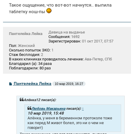
Такое ощущение, что вот-вот начнутся.. выпила
таблетку нош-пы
Девица на выданье
Пантелейка Лейка
Сообщения:
1692
Зарегистрирован:
01 окт 2017, 07:57
Пол:
Женский
Сколько попыток ЭКО:
1
Стаж бесплодия:
2
В каких клиниках проводилось лечение:
Ава-Петер, СПб
Благодарил (а):
34 раза
Поблагодарили:
80 раз
С
Пантелейка Лейка
10 мар 2019, 16:27
о
о
б
щ
Алёнка12 писал(а):
е
н
Любовь Макарьина
писал(а):
↑
и
10 мар 2019, 15:48
е
Алёнка, у меня в беременном протоколе тоже
как перед М живот болел, это ни о чем не
говорит)