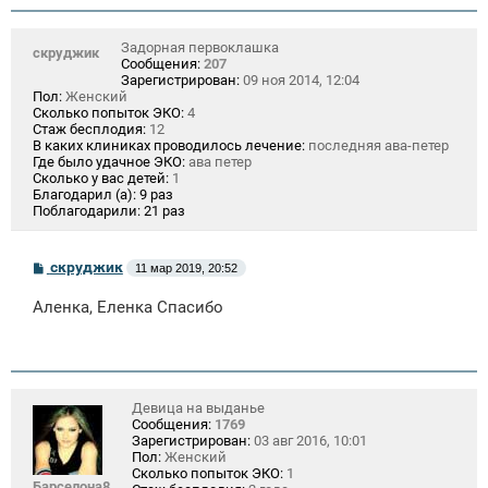
и
е
Задорная первоклашка
скруджик
Сообщения:
207
Зарегистрирован:
09 ноя 2014, 12:04
Пол:
Женский
Сколько попыток ЭКО:
4
Стаж бесплодия:
12
В каких клиниках проводилось лечение:
последняя ава-петер
Где было удачное ЭКО:
ава петер
Сколько у вас детей:
1
Благодарил (а):
9 раз
Поблагодарили:
21 раз
С
скруджик
11 мар 2019, 20:52
о
о
Аленка, Еленка Спасибо
б
щ
е
н
и
е
Девица на выданье
Сообщения:
1769
Зарегистрирован:
03 авг 2016, 10:01
Пол:
Женский
Сколько попыток ЭКО:
1
Барселона8