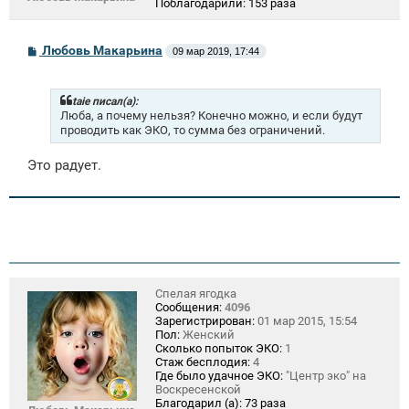
Поблагодарили:
153 раза
С
Любовь Макарьина
09 мар 2019, 17:44
о
о
б
щ
taie писал(а):
е
Люба, а почему нельзя? Конечно можно, и если будут
н
проводить как ЭКО, то сумма без ограничений.
и
е
Это радует.
Спелая ягодка
Сообщения:
4096
Зарегистрирован:
01 мар 2015, 15:54
Пол:
Женский
Сколько попыток ЭКО:
1
Стаж бесплодия:
4
Где было удачное ЭКО:
"Центр эко" на
Воскресенской
Благодарил (а):
73 раза