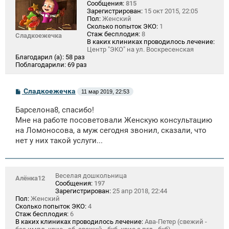
Сообщения:
815
Зарегистрирован:
15 окт 2015, 22:05
Пол:
Женский
Сколько попыток ЭКО:
1
Стаж бесплодия:
8
Сладкоежечка
В каких клиниках проводилось лечение:
Центр "ЭКО" на ул. Воскресенская
Благодарил (а):
58 раз
Поблагодарили:
69 раз
С
Сладкоежечка
11 мар 2019, 22:53
о
о
Барселона8, спасибо!
б
щ
Мне на работе посоветовали Женскую консультацию
е
на Ломоносова, а муж сегодня звонил, сказали, что
н
нет у них такой услуги...
и
е
Веселая дошкольница
Алёнка12
Сообщения:
197
Зарегистрирован:
25 апр 2018, 22:44
Пол:
Женский
Сколько попыток ЭКО:
4
Стаж бесплодия:
6
В каких клиниках проводилось лечение:
Ава-Петер (свежий -