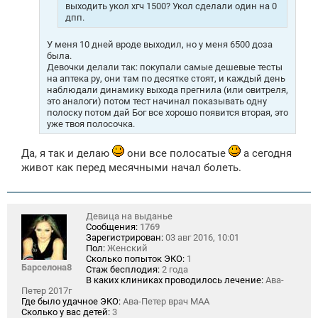
выходить укол хгч 1500? Укол сделали один на 0
дпп.
У меня 10 дней вроде выходил, но у меня 6500 доза
была.
Девочки делали так: покупали самые дешевые тесты
на аптека ру, они там по десятке стоят, и каждый день
наблюдали динамику выхода прегнила (или овитреля,
это аналоги) потом тест начинал показывать одну
полоску потом дай Бог все хорошо появится вторая, это
уже твоя полосочка.
Да, я так и делаю
они все полосатые
а сегодня
живот как перед месячными начал болеть.
Девица на выданье
Сообщения:
1769
Зарегистрирован:
03 авг 2016, 10:01
Пол:
Женский
Сколько попыток ЭКО:
1
Барселона8
Стаж бесплодия:
2 года
В каких клиниках проводилось лечение:
Ава-
Петер 2017г
Где было удачное ЭКО:
Ава-Петер врач МАА
Сколько у вас детей:
3