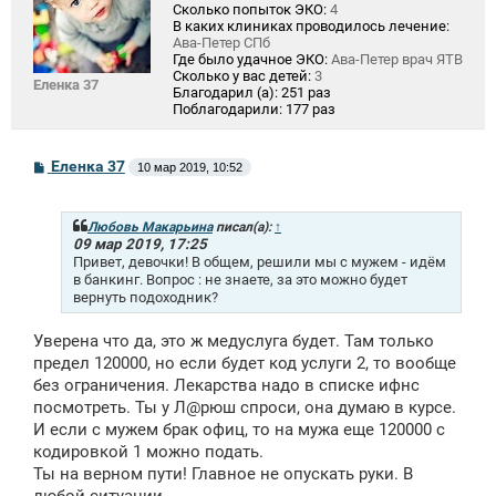
Сколько попыток ЭКО:
4
В каких клиниках проводилось лечение:
Ава-Петер СПб
Где было удачное ЭКО:
Ава-Петер врач ЯТВ
Сколько у вас детей:
3
Еленка 37
Благодарил (а):
251 раз
Поблагодарили:
177 раз
С
Еленка 37
10 мар 2019, 10:52
о
о
б
щ
Любовь Макарьина
писал(а):
↑
е
09 мар 2019, 17:25
н
Привет, девочки! В общем, решили мы с мужем - идём
и
в банкинг. Вопрос : не знаете, за это можно будет
е
вернуть подоходник?
Уверена что да, это ж медуслуга будет. Там только
предел 120000, но если будет код услуги 2, то вообще
без ограничения. Лекарства надо в списке ифнс
посмотреть. Ты у Л@рюш спроси, она думаю в курсе.
И если с мужем брак офиц, то на мужа еще 120000 с
кодировкой 1 можно подать.
Ты на верном пути! Главное не опускать руки. В
любой ситуации.