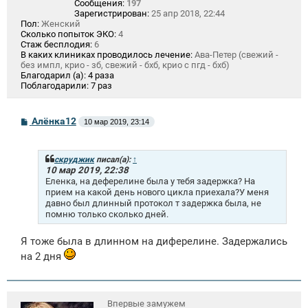
Сообщения:
197
Зарегистрирован:
25 апр 2018, 22:44
Пол:
Женский
Сколько попыток ЭКО:
4
Стаж бесплодия:
6
В каких клиниках проводилось лечение:
Ава-Петер (свежий -
без импл, крио - зб, свежий - бхб, крио с пгд - бхб)
Благодарил (а):
4 раза
Поблагодарили:
7 раз
С
Алёнка12
10 мар 2019, 23:14
о
о
б
щ
скруджик
писал(а):
↑
е
10 мар 2019, 22:38
н
Еленка, на деферелине была у тебя задержка? На
и
прием на какой день нового цикла приехала?У меня
е
давно был длинный протокол т задержка была, не
помню только сколько дней.
Я тоже была в длинном на диферелине. Задержались
на 2 дня
Впервые замужем