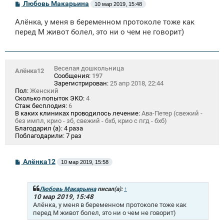
С
Любовь Макарьина
10 мар 2019, 15:48
о
о
Алёнка, у меня в беременном протоколе тоже как
б
щ
перед М живот болел, это ни о чем не говорит)
е
н
и
е
Веселая дошкольница
Алёнка12
Сообщения:
197
Зарегистрирован:
25 апр 2018, 22:44
Пол:
Женский
Сколько попыток ЭКО:
4
Стаж бесплодия:
6
В каких клиниках проводилось лечение:
Ава-Петер (свежий -
без импл, крио - зб, свежий - бхб, крио с пгд - бхб)
Благодарил (а):
4 раза
Поблагодарили:
7 раз
С
Алёнка12
10 мар 2019, 15:58
о
о
б
щ
Любовь Макарьина
писал(а):
↑
е
10 мар 2019, 15:48
н
Алёнка, у меня в беременном протоколе тоже как
и
перед М живот болел, это ни о чем не говорит)
е