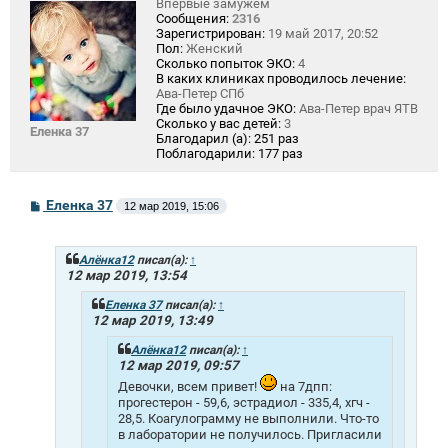
Впервые замужем
Сообщения:
2316
Зарегистрирован:
19 май 2017, 20:52
Пол:
Женский
Сколько попыток ЭКО:
4
В каких клиниках проводилось лечение:
Ава-Петер СПб
Где было удачное ЭКО:
Ава-Петер врач ЯТВ
Сколько у вас детей:
3
Еленка 37
Благодарил (а):
251 раз
Поблагодарили:
177 раз
С
Еленка 37
12 мар 2019, 15:06
о
о
б
щ
Алёнка12
писал(а):
↑
е
12 мар 2019, 13:54
н
и
Еленка 37
писал(а):
↑
е
12 мар 2019, 13:49
Алёнка12
писал(а):
↑
12 мар 2019, 09:57
Девочки, всем привет!
на 7дпп:
прогестерон - 59,6, эстрадиол - 335,4, хгч -
28,5. Коагулограмму не выполнили. Что-то
в лаборатории не получилось. Пригласили