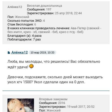
Веселая дошкольница
Алёнка12
Сообщения:
197
Зарегистрирован:
25 апр 2018, 22:44
Пол:
Женский
Сколько попыток ЭКО:
4
Стаж бесплодия:
6
В каких клиниках проводилось лечение:
Ава-Петер (свежий -
без импл, крио - зб, свежий - бхб, крио с пгд - бхб)
Благодарил (а):
4 раза
Поблагодарили:
7 раз
С
Алёнка12
10 мар 2019, 10:33
о
о
Люба, вы молодцы, что решились! Вас обязательно
б
щ
ждёт удача!
е
н
и
Девочки, подскажите, сколько дней может выходить
е
укол хгч 1500? Укол сделали один на 0 дпп.
Впервые замужем
Сообщения:
2316
Зарегистрирован:
19 май 2017, 20:52
Пол:
Женский