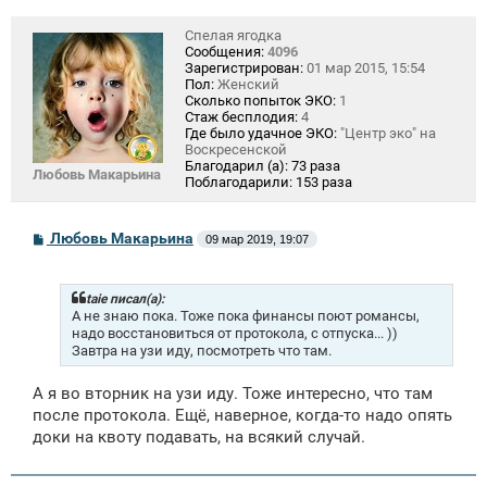
Спелая ягодка
Сообщения:
4096
Зарегистрирован:
01 мар 2015, 15:54
Пол:
Женский
Сколько попыток ЭКО:
1
Стаж бесплодия:
4
Где было удачное ЭКО:
"Центр эко" на
Воскресенской
Благодарил (а):
73 раза
Любовь Макарьина
Поблагодарили:
153 раза
С
Любовь Макарьина
09 мар 2019, 19:07
о
о
б
щ
taie писал(а):
е
А не знаю пока. Тоже пока финансы поют романсы,
н
надо восстановиться от протокола, с отпуска... ))
и
Завтра на узи иду, посмотреть что там.
е
А я во вторник на узи иду. Тоже интересно, что там
после протокола. Ещё, наверное, когда-то надо опять
доки на квоту подавать, на всякий случай.