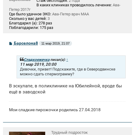
Стаж бесплодия:
2 года
В каких клиниках проводилось лечение:
Ава-
Петер 2017г
Где было удачное ЭКО:
Ава-Петер врач МАА
Сколько у вас детей:
3
Благодарил (а):
278 раз
Поблагодарили:
175 раз
С
Барселона8
11 мар 2019, 21:07
о
о
б
щ
Сладкоежечка
писал(а):
↑
е
11 мар 2019, 20:00
н
Девочки, привет! Подскажите, где в Северодвинске
и
можно сдать спермограмму?
е
В эскулапе, в поликлинике на Юбилейной, вроде бы
ещё в заводской
Мои сладкие пирожочки родились 27.04.2018
Трудный подросток