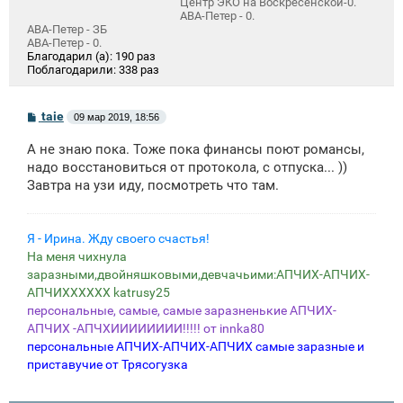
Центр ЭКО на Воскресенской-0.
АВА-Петер - 0.
АВА-Петер - ЗБ
АВА-Петер - 0.
Благодарил (а):
190 раз
Поблагодарили:
338 раз
С
taie
09 мар 2019, 18:56
о
о
А не знаю пока. Тоже пока финансы поют романсы,
б
щ
надо восстановиться от протокола, с отпуска... ))
е
Завтра на узи иду, посмотреть что там.
н
и
е
Я - Ирина. Жду своего счастья!
На меня чихнула
заразными,двойняшковыми,девчачьими:АПЧИХ-АПЧИХ-
АПЧИХХХХХХ katrusy25
персональные, самые, самые заразненькие АПЧИХ-
АПЧИХ -АПЧХИИИИИИИИ!!!!! от innka80
персональные АПЧИХ-АПЧИХ-АПЧИХ самые заразные и
приставучие от Трясогузка