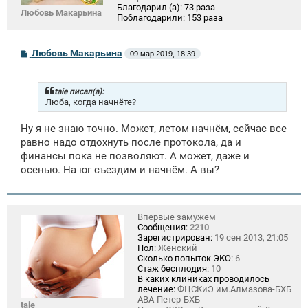
Благодарил (а):
73 раза
Любовь Макарьина
Поблагодарили:
153 раза
С
Любовь Макарьина
09 мар 2019, 18:39
о
о
б
щ
taie писал(а):
е
Люба, когда начнёте?
н
и
Ну я не знаю точно. Может, летом начнём, сейчас все
е
равно надо отдохнуть после протокола, да и
финансы пока не позволяют. А может, даже и
осенью. На юг съездим и начнём. А вы?
Впервые замужем
Сообщения:
2210
Зарегистрирован:
19 сен 2013, 21:05
Пол:
Женский
Сколько попыток ЭКО:
6
Стаж бесплодия:
10
В каких клиниках проводилось
лечение:
ФЦСКиЭ им.Алмазова-БХБ
АВА-Петер-БХБ
taie