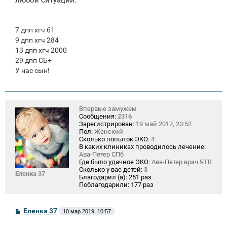
7 дпп хгч 61
9 дпп хгч 284
13 дпп хгч 2000
29 дпп СБ+
У нас сын!
Впервые замужем
Сообщения:
2316
Зарегистрирован:
19 май 2017, 20:52
Пол:
Женский
Сколько попыток ЭКО:
4
В каких клиниках проводилось лечение:
Ава-Петер СПб
Где было удачное ЭКО:
Ава-Петер врач ЯТВ
Сколько у вас детей:
3
Еленка 37
Благодарил (а):
251 раз
Поблагодарили:
177 раз
С
Еленка 37
10 мар 2019, 10:57
о
о