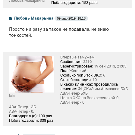
Любовь Макарьина
Поблагодарили:
153 раза
С
Любовь Макарьина
09 мар 2019, 18:18
о
о
Просто ни разу за такое не подавала, не знаю
б
щ
тонкостей.
е
н
и
е
Впервые замужем
Сообщения:
2210
Зарегистрирован:
19 сен 2013, 21:05
Пол:
Женский
Сколько попыток ЭКО:
6
Стаж бесплодия:
10
В каких клиниках проводилось
лечение:
ФЦСКиЭ им.Алмазова-БХБ
АВА-Петер-БХБ
taie
Центр ЭКО на Воскресенской-0.
АВА-Петер - 0.
АВА-Петер - ЗБ
АВА-Петер - 0.
Благодарил (а):
190 раз
Поблагодарили:
338 раз