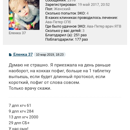
Сообщения:
2316
Зарегистрирован:
19 май 2017, 20:52
Пол:
Женский
Сколько попыток ЭКО:
4
В каких клиниках проводилось лечение:
Ава-Петер СПб
Где было удачное ЭКО:
Ава-Петер врач ЯТВ
Сколько у вас детей:
3
Еленка 37
Благодарил (а):
251 раз
Поблагодарили:
177 раз
С
Еленка 37
10 мар 2019, 18:23
о
о
Думаю не страшно. Я приезжала на день раньше
б
щ
наоборот, на кокках пофиг, больше на 1 таблетку
е
выпьешь, если будет длинный протокол, если
н
короткий, пофиг от слова совсем.
и
е
Только врачу скажи.
7 дпп хгч 61
9 дпп хгч 284
13 дпп хгч 2000
29 дпп СБ+
У нас сын!