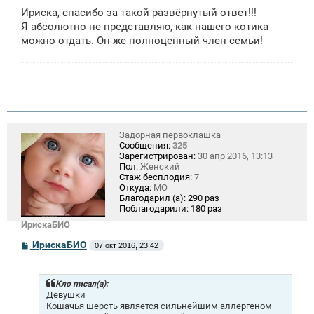
Ириска, спасибо за такой развёрнутый ответ!!!
Я абсолютно не представляю, как нашего котика
можно отдать. Он же полноценный член семьи!
Задорная первоклашка
Сообщения:
325
Зарегистрирован:
30 апр 2016, 13:13
Пол:
Женский
Стаж бесплодия:
7
Откуда:
МО
Благодарил (а):
290 раз
Поблагодарили:
180 раз
ИрискаБИО
С
ИрискаБИО
07 окт 2016, 23:42
о
о
б
щ
Кло писал(а):
е
Девушки
н
Кошачья шерсть является сильнейшим аллергеном
и