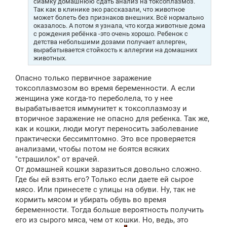
сиамку домашнюю сдать анализ на токсоплазмоз.
Так как в клинике эко рассказали, что животное
может болеть без признаков внешних. Всё нормально
оказалось. А потом я узнала, что когда животные дома
с рождения ребёнка -это очень хорошо. Ребенок с
детства небольшими дозами получает аллерген,
вырабатывается стойкость к аллергии на домашних
животных.
Опасно только первичное заражение
токсоплазмозом во время беременности. А если
женщина уже когда-то переболела, то у нее
вырабатывается иммунитет к токсоплазмозу и
вторичное заражение не опасно для ребенка. Так же,
как и кошки, люди могут переносить заболевание
практически бессимптомно. Это все проверяется
анализами, чтобы потом не боятся всяких
"страшилок" от врачей.
От домашней кошки заразиться довольно сложно.
Где бы ей взять его? Только если даете ей сырое
мясо. Или принесете с улицы на обуви. Ну, так не
кормить мясом и убирать обувь во время
беременности. Тогда больше вероятность получить
его из сырого мяса, чем от кошки. Но, ведь, это