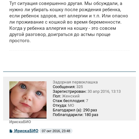
Тут ситуация совершенно другая. Мы обсуждали, а
нужно ли убирать кошку после рождения ребенка,
если ребенок здоров, нет аллергии и т.п. Или опасно
ли проживание с кошкой во время беременности.
Когда у ребенка аллергия на кошку - это совсем
другой разговор, доиграться до астмы проще
простого.
Задорная первоклашка
Сообщения:
325
Зарегистрирован:
30 апр 2016, 13:13
Пол:
Женский
Стаж бесплодия:
7
Откуда:
МО
Благодарил (а):
290 раз
Поблагодарили:
180 раз
ИрискаБИО
С
ИрискаБИО
07 окт 2016, 23:48
о
о