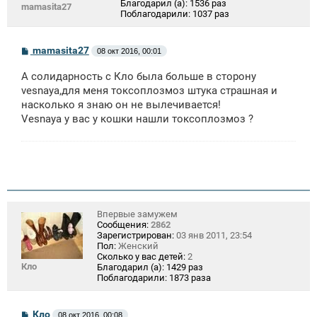
Благодарил (а):
1536 раз
mamasita27
Поблагодарили:
1037 раз
С
mamasita27
08 окт 2016, 00:01
о
о
А солидарность с Кло была больше в сторону
б
щ
vesnaya,для меня токсоплозмоз штука страшная и
е
насколько я знаю он не вылечивается!
н
Vesnaya у вас у кошки нашли токсоплозмоз ?
и
е
Впервые замужем
Сообщения:
2862
Зарегистрирован:
03 янв 2011, 23:54
Пол:
Женский
Сколько у вас детей:
2
Кло
Благодарил (а):
1429 раз
Поблагодарили:
1873 раза
С
Кло
08 окт 2016, 00:08