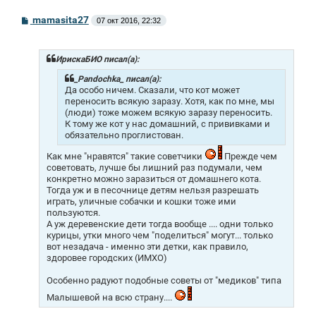
С
mamasita27
07 окт 2016, 22:32
о
о
б
щ
ИрискаБИО писал(а):
е
н
_Pandochka_ писал(а):
и
Да особо ничем. Сказали, что кот может
е
переносить всякую заразу. Хотя, как по мне, мы
(люди) тоже можем всякую заразу переносить.
К тому же кот у нас домашний, с прививками и
обязательно проглистован.
Как мне "нравятся" такие советчики
Прежде чем
советовать, лучше бы лишний раз подумали, чем
конкретно можно заразиться от домашнего кота.
Тогда уж и в песочнице детям нельзя разрешать
играть, уличные собачки и кошки тоже ими
пользуются.
А уж деревенские дети тогда вообще .... одни только
курицы, утки много чем "поделиться" могут... только
вот незадача - именно эти детки, как правило,
здоровее городских (ИМХО)
Особенно радуют подобные советы от "медиков" типа
Малышевой на всю страну....