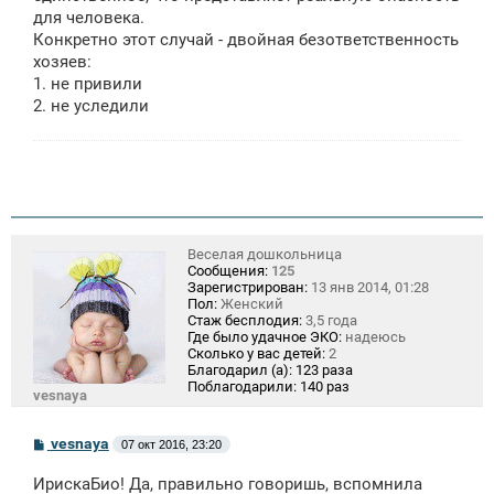
для человека.
Конкретно этот случай - двойная безответственность
хозяев:
1. не привили
2. не уследили
Веселая дошкольница
Сообщения:
125
Зарегистрирован:
13 янв 2014, 01:28
Пол:
Женский
Стаж бесплодия:
3,5 года
Где было удачное ЭКО:
надеюсь
Сколько у вас детей:
2
Благодарил (а):
123 раза
Поблагодарили:
140 раз
vesnaya
С
vesnaya
07 окт 2016, 23:20
о
о
ИрискаБио! Да, правильно говоришь, вспомнила
б