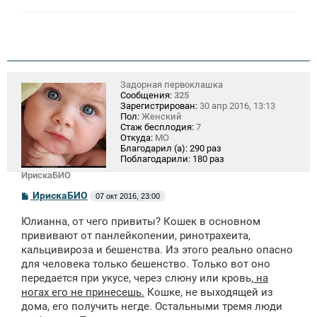
Задорная первоклашка
Сообщения:
325
Зарегистрирован:
30 апр 2016, 13:13
Пол:
Женский
Стаж бесплодия:
7
Откуда:
МО
Благодарил (а):
290 раз
Поблагодарили:
180 раз
ИрискаБИО
С
ИрискаБИО
07 окт 2016, 23:00
о
о
Юлианна, от чего привиты? Кошек в основном
б
щ
прививают от панлейкопении, ринотрахеита,
е
кальцивироза и бешенства. Из этого реально опасно
н
для человека только бешенство. Только вот оно
и
е
передается при укусе, через слюну или кровь,
на
ногах его не принесешь.
Кошке, не выходящей из
дома, его получить негде. Остальными тремя люди