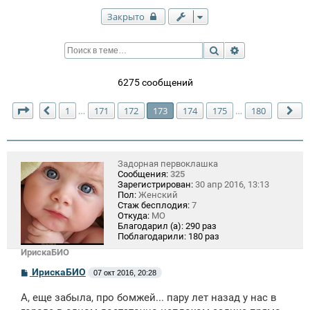
Закрыто
Поиск
Расширенный п
6275 сообщений
Страница
173
из
180
1
171
172
173
174
175
180
…
…
Пред.
Сл
Задорная первоклашка
Сообщения:
325
Зарегистрирован:
30 апр 2016, 13:13
Пол:
Женский
Стаж бесплодия:
7
Откуда:
МО
Благодарил (а):
290 раз
Поблагодарили:
180 раз
ИрискаБИО
С
ИрискаБИО
07 окт 2016, 20:28
о
о
А, еще забыла, про бомжей... пару лет назад у нас в
б
щ