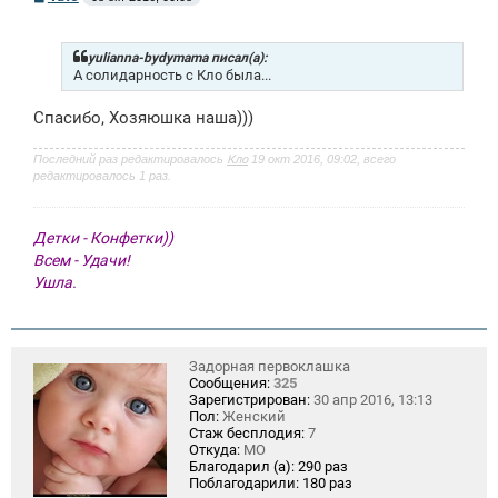
о
о
б
щ
yulianna-bydymama писал(а):
е
А солидарность с Кло была...
н
и
Спасибо, Хозяюшка наша)))
е
Последний раз редактировалось
Кло
19 окт 2016, 09:02, всего
редактировалось 1 раз.
Детки - Конфетки))
Всем - Удачи!
Ушла.
Задорная первоклашка
Сообщения:
325
Зарегистрирован:
30 апр 2016, 13:13
Пол:
Женский
Стаж бесплодия:
7
Откуда:
МО
Благодарил (а):
290 раз
Поблагодарили:
180 раз