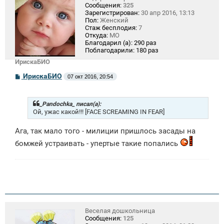
Сообщения:
325
Зарегистрирован:
30 апр 2016, 13:13
Пол:
Женский
Стаж бесплодия:
7
Откуда:
МО
Благодарил (а):
290 раз
Поблагодарили:
180 раз
ИрискаБИО
С
ИрискаБИО
07 окт 2016, 20:54
о
о
б
щ
_Pandochka_ писал(а):
е
Ой, ужас какой!!! [FACE SCREAMING IN FEAR]
н
и
Ага, так мало того - милиции пришлось засады на
е
бомжей устраивать - упертые такие попались
Веселая дошкольница
Сообщения:
125