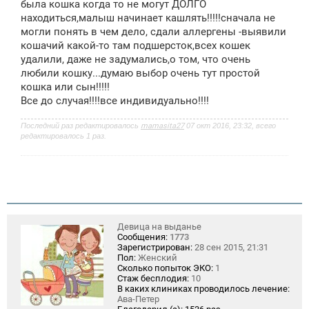
была кошка когда то не могут ДОЛГО
н
находиться,малыш начинает кашлять!!!!!сначала не
и
е
могли понять в чем дело, сдали аллергены -выявили
кошачий какой-то там подшерсток,всех кошек
удалили, даже не задумались,о том, что очень
любили кошку...думаю выбор очень тут простой
кошка или сын!!!!!
Все до случая!!!!все индивидуально!!!!
Последний раз редактировалось
mamasita27
07 окт 2016, 23:32, всего
редактировалось 1 раз.
Девица на выданье
Сообщения:
1773
Зарегистрирован:
28 сен 2015, 21:31
Пол:
Женский
Сколько попыток ЭКО:
1
Стаж бесплодия:
10
В каких клиниках проводилось лечение:
Ава-Петер