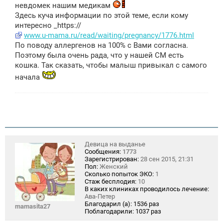
невдомек нашим медикам
Здесь куча информации по этой теме, если кому
интересно _https://
www.u-mama.ru/read/waiting/pregnancy/1776.html
По поводу аллергенов на 100% с Вами согласна.
Поэтому была очень рада, что у нашей СМ есть
кошка. Так сказать, чтобы малыш привыкал с самого
начала
Девица на выданье
Сообщения:
1773
Зарегистрирован:
28 сен 2015, 21:31
Пол:
Женский
Сколько попыток ЭКО:
1
Стаж бесплодия:
10
В каких клиниках проводилось лечение:
Ава-Петер
Благодарил (а):
1536 раз
mamasita27
Поблагодарили:
1037 раз