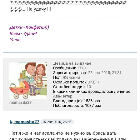
щ
@@@@@@@@@@@@@@@@@@@@@@@@@@@@@
е
@@@... На удачу !!!
н
и
е
Детки - Конфетки))
Всем - Удачи!
Ушла.
Девица на выданье
Сообщения:
1773
Зарегистрирован:
28 сен 2015, 21:31
Пол:
Женский
Сколько попыток ЭКО:
1
Стаж бесплодия:
10
В каких клиниках проводилось лечение:
Ава-Петер
Благодарил (а):
1536 раз
mamasita27
Поблагодарили:
1037 раз
С
mamasita27
07 окт 2016, 23:56
о
о
Нет,я же и написала,что не нужно выбрасывать
б
щ
своих животных как только вы забеременнили или