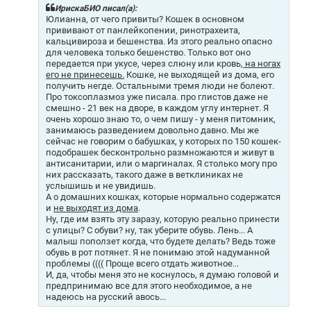
щ
ИрискаБИО писал(а):
е
Юлианна, от чего привиты? Кошек в основном
н
прививают от панлейкопении, ринотрахеита,
и
кальцивироза и бешенства. Из этого реально опасно
е
для человека только бешенство. Только вот оно
передается при укусе, через слюну или кровь,
на ногах
его не принесешь.
Кошке, не выходящей из дома, его
получить негде. Остальными тремя люди не болеют.
Про токсоплазмоз уже писала. про глистов даже не
смешно - 21 век на дворе, в каждом углу интернет. Я
очень хорошо знаю то, о чем пишу - у меня питомник,
занимаюсь разведением довольно давно. Мы же
сейчас не говорим о бабушках, у которых по 150 кошек-
подобрашек бесконтрольно размножаются и живут в
антисанитарии, или о маргиналах. Я столько могу про
них рассказать, такого даже в ветклиниках не
услышишь и не увидишь.
А о домашних кошках, которые нормально содержатся
и
не выходят из дома
.
Ну, где им взять эту заразу, которую реально принести
с улицы? С обуви? ну, так уберите обувь. Лень... А
малыш поползет когда, что будете делать? Ведь тоже
обувь в рот потянет. Я не понимаю этой надуманной
проблемы (((( Проще всего отдать животное...
И, да, чтобы меня это не коснулось, я думаю головой и
предпринимаю все для этого необходимое, а не
надеюсь на русский авось...