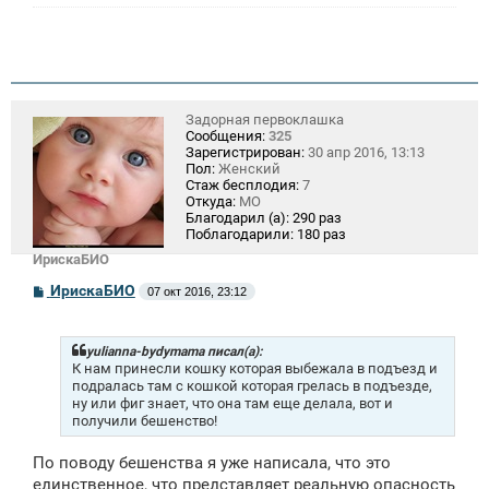
Задорная первоклашка
Сообщения:
325
Зарегистрирован:
30 апр 2016, 13:13
Пол:
Женский
Стаж бесплодия:
7
Откуда:
МО
Благодарил (а):
290 раз
Поблагодарили:
180 раз
ИрискаБИО
С
ИрискаБИО
07 окт 2016, 23:12
о
о
б
щ
yulianna-bydymama писал(а):
е
К нам принесли кошку которая выбежала в подъезд и
н
подралась там с кошкой которая грелась в подъезде,
и
ну или фиг знает, что она там еще делала, вот и
е
получили бешенство!
По поводу бешенства я уже написала, что это
единственное, что представляет реальную опасность