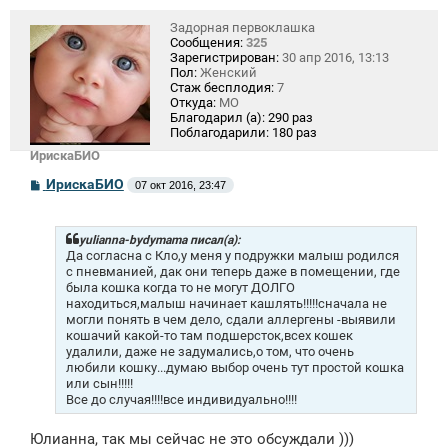
Задорная первоклашка
Сообщения:
325
Зарегистрирован:
30 апр 2016, 13:13
Пол:
Женский
Стаж бесплодия:
7
Откуда:
МО
Благодарил (а):
290 раз
Поблагодарили:
180 раз
ИрискаБИО
С
ИрискаБИО
07 окт 2016, 23:47
о
о
б
щ
yulianna-bydymama писал(а):
е
Да согласна с Кло,у меня у подружки малыш родился
н
с пневманией, дак они теперь даже в помещении, где
и
была кошка когда то не могут ДОЛГО
е
находиться,малыш начинает кашлять!!!!!сначала не
могли понять в чем дело, сдали аллергены -выявили
кошачий какой-то там подшерсток,всех кошек
удалили, даже не задумались,о том, что очень
любили кошку...думаю выбор очень тут простой кошка
или сын!!!!!
Все до случая!!!!все индивидуально!!!!
Юлианна, так мы сейчас не это обсуждали )))