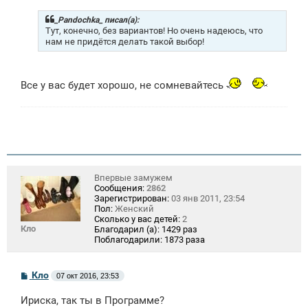
б
щ
_Pandochka_ писал(а):
е
Тут, конечно, без вариантов! Но очень надеюсь, что
н
нам не придётся делать такой выбор!
и
е
Все у вас будет хорошо, не сомневайтесь
Впервые замужем
Сообщения:
2862
Зарегистрирован:
03 янв 2011, 23:54
Пол:
Женский
Сколько у вас детей:
2
Кло
Благодарил (а):
1429 раз
Поблагодарили:
1873 раза
С
Кло
07 окт 2016, 23:53
о
о
Ириска, так ты в Программе?
б