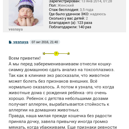
Зарегистрирован:
13 янв 2014, 01:28
Пол:
Женский
Стаж бесплодия:
3,5 года
Где было удачное ЭКО:
надеюсь
Сколько у вас детей:
2
Благодарил (а):
123 раза
Поблагодарили:
140 раз
vesnaya
С
vesnaya
07 окт 2016, 21:40
о
о
б
щ
Всем приветик!
е
А мы перед заберемениваниваем отнесли кошку-
н
сиамку домашнюю сдать анализ на токсоплазмоз.
и
е
Так как в клинике эко рассказали, что животное
может болеть без признаков внешних. Всё
нормально оказалось. А потом я узнала, что когда
животные дома с рождения ребёнка -это очень
хорошо. Ребенок с детства небольшими дозами
получает аллерген, вырабатывается стойкость к
аллергии на домашних животных.
Правда, наша милая прежде кошечка без радости
приняла дочку, завела привычку иногда громко
мяукать, когда убаюкиваем. Еще признаки ревности