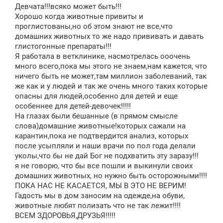
Девчата!!!всяко может быть!!!
Хорошо когда животные привиты и
проглистованы,но об этом знают не все,что
домашних животных то же надо прививать и давать
глистогонные препараты!!!
Я работала в ветклинике, насмотрелась ооочень
много всего,пока мы этого не знаем,нам кажется, что
ничего быть не может,там миллион заболеваний, так
же как и у людей и так же очень много таких которые
опасны для людей,особенно для детей и еще
особеннее для детей-девочек!!!!!
На глазах были бешанные (в прямом смысле
слова)домашние животные!которых сажали на
карантин,пока не подтвердится анализ, которых
после усыпляли и наши врачи по пол года делали
уколы,что бы не дай Бог не подхватить эту заразу!!!
я не говорю, что бы все пошли и выкинули своих
домашних животных, но нужно быть осторожными!!!!
ПОКА НАС НЕ КАСАЕТСЯ, МЫ В ЭТО НЕ ВЕРИМ!
Гадость мы в дом заносим на одежде,на обуви,
животные любят полизать что не так лежит!!!!
ВСЕМ ЗДОРОВЬЯ,ДРУЗЬЯ!!!!!