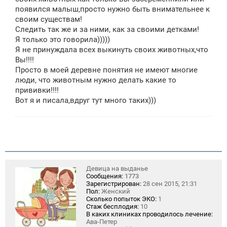
е
появился малыш,просто нужно быть внимательнее к
н
своим существам!
и
е
Следить так же и за ними, как за своими детками!
Я только это говорила)))))
Я не принуждала всех выкинуть своих животных,что
Вы!!!!
Просто в моей деревне понятия не имеют многие
люди, что животным нужно делать какие то
прививки!!!!
Вот я и писала,вдруг тут много таких)))
Девица на выданье
Сообщения:
1773
Зарегистрирован:
28 сен 2015, 21:31
Пол:
Женский
Сколько попыток ЭКО:
1
Стаж бесплодия:
10
В каких клиниках проводилось лечение:
Ава-Петер