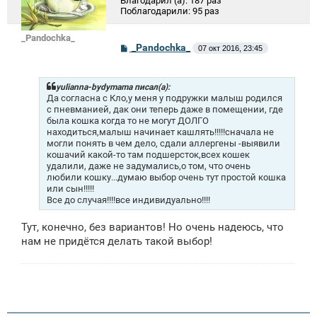
Благодарил (а):
187 раз
Поблагодарили:
95 раз
_Pandochka_
С
_Pandochka_
07 окт 2016, 23:45
о
о
б
щ
yulianna-bydymama писал(а):
е
Да согласна с Кло,у меня у подружки малыш родился
н
с пневманией, дак они теперь даже в помещении, где
и
была кошка когда то не могут ДОЛГО
е
находиться,малыш начинает кашлять!!!!!сначала не
могли понять в чем дело, сдали аллергены -выявили
кошачий какой-то там подшерсток,всех кошек
удалили, даже не задумались,о том, что очень
любили кошку...думаю выбор очень тут простой кошка
или сын!!!!!
Все до случая!!!!все индивидуально!!!!
Тут, конечно, без вариантов! Но очень надеюсь, что
нам не придётся делать такой выбор!