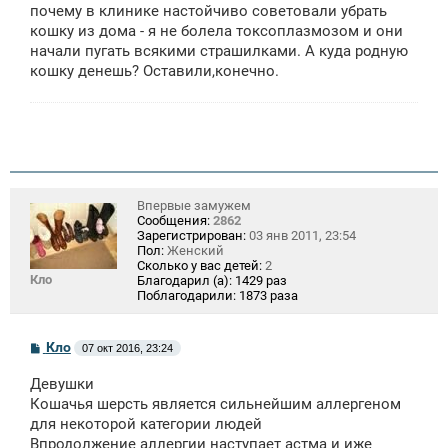
щ
почему в клинике настойчиво советовали убрать
е
кошку из дома - я не болела токсоплазмозом и они
н
начали пугать всякими страшилками. А куда родную
и
е
кошку денешь? Оставили,конечно.
Впервые замужем
Сообщения:
2862
Зарегистрирован:
03 янв 2011, 23:54
Пол:
Женский
Сколько у вас детей:
2
Кло
Благодарил (а):
1429 раз
Поблагодарили:
1873 раза
С
Кло
07 окт 2016, 23:24
о
о
Девушки
б
щ
Кошачья шерсть является сильнейшим аллергеном
е
для некоторой категории людей
н
Впродолжение аллергии наступает астма и иже
и