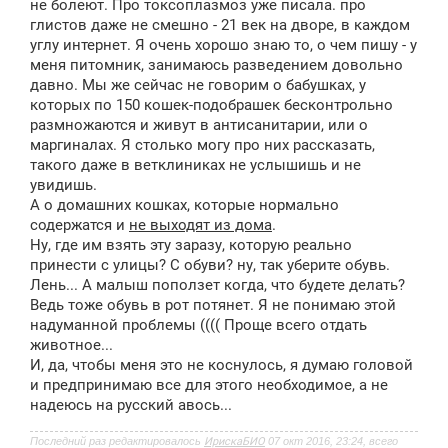
не болеют. Про токсоплазмоз уже писала. про
глистов даже не смешно - 21 век на дворе, в каждом
углу интернет. Я очень хорошо знаю то, о чем пишу - у
меня питомник, занимаюсь разведением довольно
давно. Мы же сейчас не говорим о бабушках, у
которых по 150 кошек-подобрашек бесконтрольно
размножаются и живут в антисанитарии, или о
маргиналах. Я столько могу про них рассказать,
такого даже в ветклиниках не услышишь и не
увидишь.
А о домашних кошках, которые нормально
содержатся и
не выходят из дома
.
Ну, где им взять эту заразу, которую реально
принести с улицы? С обуви? ну, так уберите обувь.
Лень... А малыш поползет когда, что будете делать?
Ведь тоже обувь в рот потянет. Я не понимаю этой
надуманной проблемы (((( Проще всего отдать
животное...
И, да, чтобы меня это не коснулось, я думаю головой
и предпринимаю все для этого необходимое, а не
надеюсь на русский авось...
Последний раз редактировалось
ИрискаБИО
07 окт 2016, 23:24, всего