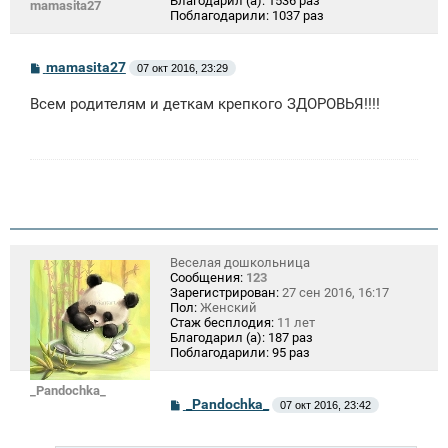
Благодарил (а):
1536 раз
mamasita27
Поблагодарили:
1037 раз
С
mamasita27
07 окт 2016, 23:29
о
о
Всем родителям и деткам крепкого ЗДОРОВЬЯ!!!!
б
щ
е
н
и
е
Веселая дошкольница
Сообщения:
123
Зарегистрирован:
27 сен 2016, 16:17
Пол:
Женский
Стаж бесплодия:
11 лет
Благодарил (а):
187 раз
Поблагодарили:
95 раз
_Pandochka_
С
_Pandochka_
07 окт 2016, 23:42
о
о
б