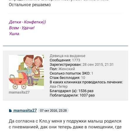
е
Остальное решаемо
Детки - Конфетки))
Всем - Удачи!
Ушла.
Девица на выданье
Сообщения:
1773
Зарегистрирован:
28 сен 2015, 21:31
Пол:
Женский
Сколько попыток ЭКО:
1
Стаж бесплодия:
10
В каких клиниках проводилось лечение:
Ава-Петер
Благодарил (а):
1536 раз
mamasita27
Поблагодарили:
1037 раз
С
mamasita27
07 окт 2016, 23:28
о
о
Да согласна с Кло,у меня у подружки малыш родился
б
щ
с пневманией, дак они теперь даже в помещении, где
е