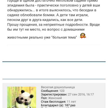
городе в одном достаточно неплохом садике прямо
е
эпидемия была - практически поголовно у детей вши
н
обнаружились... в итоге выяснилось, что беседки в
и
е
садике облюбовали бомжи. А дети там играли,
песком друг в друга кидались, как все дети.
Прошу прощения, за неприятные подробности. Вроде
бы им тут не место, но вопрос с домашними
животными реально уже "больная тема"
Веселая дошкольница
Сообщения:
123
Зарегистрирован:
27 сен 2016, 16:17
Пол:
Женский
Стаж бесплодия:
11 лет
Благодарил (а):
187 раз