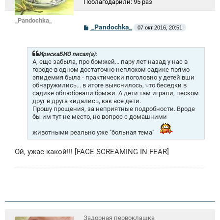
Поблагодарили:
95 раз
_Pandochka_
С
_Pandochka_
07 окт 2016, 20:51
о
о
б
щ
ИрискаБИО писал(а):
е
А, еще забыла, про бомжей... пару лет назад у нас в
н
городе в одном достаточно неплохом садике прямо
и
эпидемия была - практически поголовно у детей вши
е
обнаружились... в итоге выяснилось, что беседки в
садике облюбовали бомжи. А дети там играли, песком
друг в друга кидались, как все дети.
Прошу прощения, за неприятные подробности. Вроде
бы им тут не место, но вопрос с домашними
животными реально уже "больная тема"
Ой, ужас какой!!! [FACE SCREAMING IN FEAR]
Задорная первоклашка