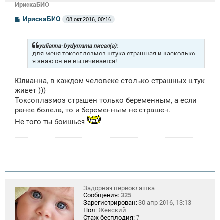
ИрискаБИО
С
ИрискаБИО
08 окт 2016, 00:16
о
о
б
щ
yulianna-bydymama писал(а):
е
для меня токсоплозмоз штука страшная и насколько
н
я знаю он не вылечивается!
и
е
Юлианна, в каждом человеке столько страшных штук
живет )))
Токсоплазмоз страшен только беременным, а если
ранее болела, то и беременным не страшен.
Не того ты боишься
Задорная первоклашка
Сообщения:
325
Зарегистрирован:
30 апр 2016, 13:13
Пол:
Женский
Стаж бесплодия:
7