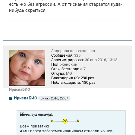
есть -но без агрессии. А от тискания старается куда-
нибудь скрыться.
Задорная первоклашка
Сообщения:
325
Зарегистрирован:
30 апр 2016, 13:13
Пол:
Женский
Стаж бесплодия:
7
Откуда:
МО
Благодарил (а):
290 раз
Поблагодарили:
180 раз
ИрискаБИО
С
ИрискаБИО
07 окт 2016, 22:07
о
о
б
щ
vesnaya писал(а):
е
н
Всем приветик!
и
А мы перед заберемениваниваем отнесли кошку-
е