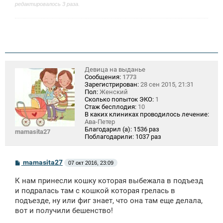
редактировалось 3 раза.
Девица на выданье
Сообщения:
1773
Зарегистрирован:
28 сен 2015, 21:31
Пол:
Женский
Сколько попыток ЭКО:
1
Стаж бесплодия:
10
В каких клиниках проводилось лечение:
Ава-Петер
Благодарил (а):
1536 раз
mamasita27
Поблагодарили:
1037 раз
С
mamasita27
07 окт 2016, 23:09
о
о
К нам принесли кошку которая выбежала в подъезд
б
щ
и подралась там с кошкой которая грелась в
е
подъезде, ну или фиг знает, что она там еще делала,
н
вот и получили бешенство!
и
е