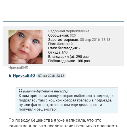
Задорная первоклашка
Сообщения:
325
Зарегистрирован:
30 апр 2016, 13:13
Пол:
Женский
Стаж бесплодия:
7
Откуда:
МО
Благодарил (а):
290 раз
Поблагодарили:
180 раз
ИрискаБИО
С
ИрискаБИО
07 окт 2016, 23:12
о
о
б
щ
yulianna-bydymama писал(а):
е
К нам принесли кошку которая выбежала в подъезд и
н
подралась там с кошкой которая грелась в подъезде,
и
ну или фиг знает, что она там еще делала, вот и
е
получили бешенство!
По поводу бешенства я уже написала, что это
единственное, что представляет реальную опасность