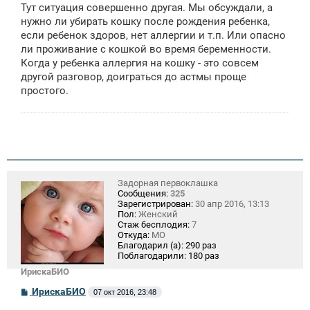
Тут ситуация совершенно другая. Мы обсуждали, а
нужно ли убирать кошку после рождения ребенка,
если ребенок здоров, нет аллергии и т.п. Или опасно
ли проживание с кошкой во время беременности.
Когда у ребенка аллергия на кошку - это совсем
другой разговор, доиграться до астмы проще
простого.
Задорная первоклашка
Сообщения:
325
Зарегистрирован:
30 апр 2016, 13:13
Пол:
Женский
Стаж бесплодия:
7
Откуда:
МО
Благодарил (а):
290 раз
Поблагодарили:
180 раз
ИрискаБИО
С
ИрискаБИО
07 окт 2016, 23:48
о
о