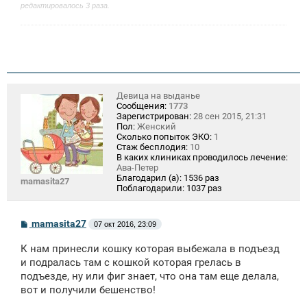
редактировалось 3 раза.
Девица на выданье
Сообщения:
1773
Зарегистрирован:
28 сен 2015, 21:31
Пол:
Женский
Сколько попыток ЭКО:
1
Стаж бесплодия:
10
В каких клиниках проводилось лечение:
Ава-Петер
Благодарил (а):
1536 раз
mamasita27
Поблагодарили:
1037 раз
С
mamasita27
07 окт 2016, 23:09
о
о
К нам принесли кошку которая выбежала в подъезд
б
щ
и подралась там с кошкой которая грелась в
е
подъезде, ну или фиг знает, что она там еще делала,
н
вот и получили бешенство!
и
е