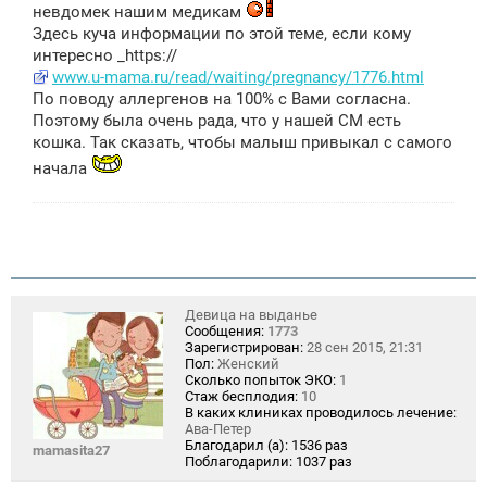
невдомек нашим медикам
Здесь куча информации по этой теме, если кому
интересно _https://
www.u-mama.ru/read/waiting/pregnancy/1776.html
По поводу аллергенов на 100% с Вами согласна.
Поэтому была очень рада, что у нашей СМ есть
кошка. Так сказать, чтобы малыш привыкал с самого
начала
Девица на выданье
Сообщения:
1773
Зарегистрирован:
28 сен 2015, 21:31
Пол:
Женский
Сколько попыток ЭКО:
1
Стаж бесплодия:
10
В каких клиниках проводилось лечение:
Ава-Петер
Благодарил (а):
1536 раз
mamasita27
Поблагодарили:
1037 раз