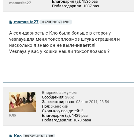
Благодарил (а):
1536 раз
mamasita27
Поблагодарили:
1037 раз
С
mamasita27
08 окт 2016, 00:01
о
о
А солидарность с Кло была больше в сторону
б
щ
vesnaya,для меня токсоплозмоз штука страшная и
е
насколько я знаю он не вылечивается!
н
Vesnaya у вас у кошки нашли токсоплозмоз ?
и
е
Впервые замужем
Сообщения:
2862
Зарегистрирован:
03 янв 2011, 23:54
Пол:
Женский
Сколько у вас детей:
2
Кло
Благодарил (а):
1429 раз
Поблагодарили:
1873 раза
С
Кло
08 окт 2016, 00:08