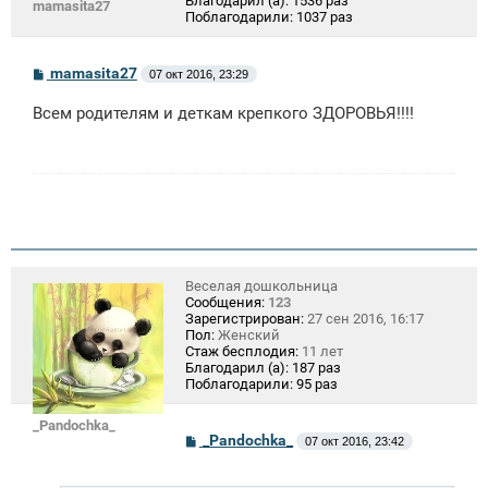
Благодарил (а):
1536 раз
mamasita27
Поблагодарили:
1037 раз
С
mamasita27
07 окт 2016, 23:29
о
о
Всем родителям и деткам крепкого ЗДОРОВЬЯ!!!!
б
щ
е
н
и
е
Веселая дошкольница
Сообщения:
123
Зарегистрирован:
27 сен 2016, 16:17
Пол:
Женский
Стаж бесплодия:
11 лет
Благодарил (а):
187 раз
Поблагодарили:
95 раз
_Pandochka_
С
_Pandochka_
07 окт 2016, 23:42
о
о
б