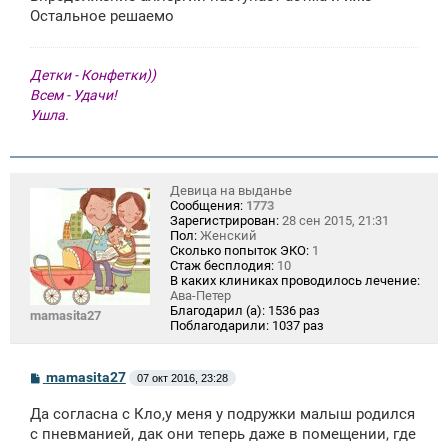
е
Остальное решаемо
Детки - Конфетки))
Всем - Удачи!
Ушла.
Девица на выданье
Сообщения:
1773
Зарегистрирован:
28 сен 2015, 21:31
Пол:
Женский
Сколько попыток ЭКО:
1
Стаж бесплодия:
10
В каких клиниках проводилось лечение:
Ава-Петер
Благодарил (а):
1536 раз
mamasita27
Поблагодарили:
1037 раз
С
mamasita27
07 окт 2016, 23:28
о
о
Да согласна с Кло,у меня у подружки малыш родился
б
щ
с пневманией, дак они теперь даже в помещении, где
е