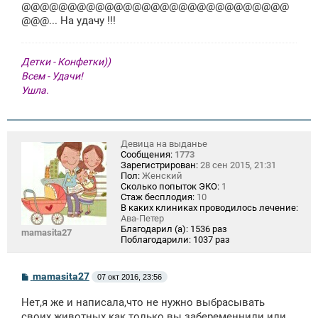
щ
@@@@@@@@@@@@@@@@@@@@@@@@@@@@@
е
@@@... На удачу !!!
н
и
е
Детки - Конфетки))
Всем - Удачи!
Ушла.
Девица на выданье
Сообщения:
1773
Зарегистрирован:
28 сен 2015, 21:31
Пол:
Женский
Сколько попыток ЭКО:
1
Стаж бесплодия:
10
В каких клиниках проводилось лечение:
Ава-Петер
Благодарил (а):
1536 раз
mamasita27
Поблагодарили:
1037 раз
С
mamasita27
07 окт 2016, 23:56
о
о
Нет,я же и написала,что не нужно выбрасывать
б
щ
своих животных как только вы забеременнили или