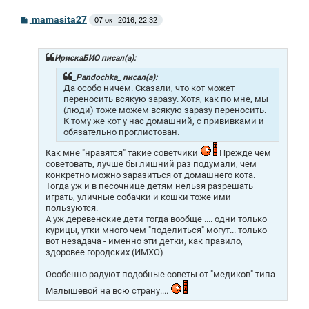
С
mamasita27
07 окт 2016, 22:32
о
о
б
щ
ИрискаБИО писал(а):
е
н
_Pandochka_ писал(а):
и
Да особо ничем. Сказали, что кот может
е
переносить всякую заразу. Хотя, как по мне, мы
(люди) тоже можем всякую заразу переносить.
К тому же кот у нас домашний, с прививками и
обязательно проглистован.
Как мне "нравятся" такие советчики
Прежде чем
советовать, лучше бы лишний раз подумали, чем
конкретно можно заразиться от домашнего кота.
Тогда уж и в песочнице детям нельзя разрешать
играть, уличные собачки и кошки тоже ими
пользуются.
А уж деревенские дети тогда вообще .... одни только
курицы, утки много чем "поделиться" могут... только
вот незадача - именно эти детки, как правило,
здоровее городских (ИМХО)
Особенно радуют подобные советы от "медиков" типа
Малышевой на всю страну....