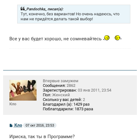
б
щ
_Pandochka_ писал(а):
е
Тут, конечно, без вариантов! Но очень надеюсь, что
н
нам не придётся делать такой выбор!
и
е
Все у вас будет хорошо, не сомневайтесь
Впервые замужем
Сообщения:
2862
Зарегистрирован:
03 янв 2011, 23:54
Пол:
Женский
Сколько у вас детей:
2
Кло
Благодарил (а):
1429 раз
Поблагодарили:
1873 раза
С
Кло
07 окт 2016, 23:53
о
о
Ириска, так ты в Программе?
б