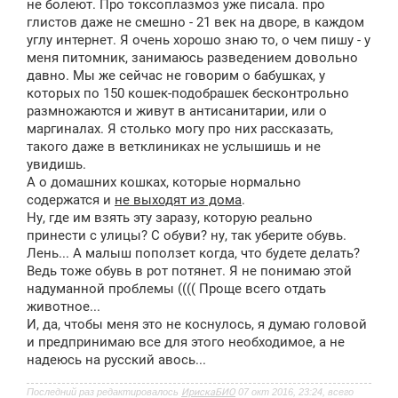
не болеют. Про токсоплазмоз уже писала. про
глистов даже не смешно - 21 век на дворе, в каждом
углу интернет. Я очень хорошо знаю то, о чем пишу - у
меня питомник, занимаюсь разведением довольно
давно. Мы же сейчас не говорим о бабушках, у
которых по 150 кошек-подобрашек бесконтрольно
размножаются и живут в антисанитарии, или о
маргиналах. Я столько могу про них рассказать,
такого даже в ветклиниках не услышишь и не
увидишь.
А о домашних кошках, которые нормально
содержатся и
не выходят из дома
.
Ну, где им взять эту заразу, которую реально
принести с улицы? С обуви? ну, так уберите обувь.
Лень... А малыш поползет когда, что будете делать?
Ведь тоже обувь в рот потянет. Я не понимаю этой
надуманной проблемы (((( Проще всего отдать
животное...
И, да, чтобы меня это не коснулось, я думаю головой
и предпринимаю все для этого необходимое, а не
надеюсь на русский авось...
Последний раз редактировалось
ИрискаБИО
07 окт 2016, 23:24, всего