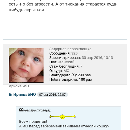
есть -но без агрессии. А от тискания старается куда-
нибудь скрыться.
Задорная первоклашка
Сообщения:
325
Зарегистрирован:
30 апр 2016, 13:13
Пол:
Женский
Стаж бесплодия:
7
Откуда:
МО
Благодарил (а):
290 раз
Поблагодарили:
180 раз
ИрискаБИО
С
ИрискаБИО
07 окт 2016, 22:07
о
о
б
щ
vesnaya писал(а):
е
н
Всем приветик!
и
А мы перед заберемениваниваем отнесли кошку-
е