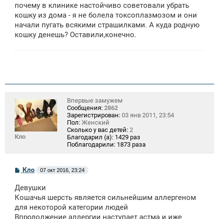
щ
почему в клинике настойчиво советовали убрать
е
кошку из дома - я не болела токсоплазмозом и они
н
начали пугать всякими страшилками. А куда родную
и
е
кошку денешь? Оставили,конечно.
Впервые замужем
Сообщения:
2862
Зарегистрирован:
03 янв 2011, 23:54
Пол:
Женский
Сколько у вас детей:
2
Кло
Благодарил (а):
1429 раз
Поблагодарили:
1873 раза
С
Кло
07 окт 2016, 23:24
о
о
Девушки
б
щ
Кошачья шерсть является сильнейшим аллергеном
е
для некоторой категории людей
н
Впродолжение аллергии наступает астма и иже
и