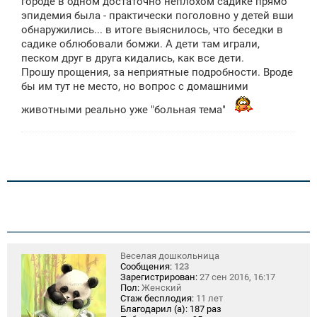
городе в одном достаточно неплохом садике прямо
е
эпидемия была - практически поголовно у детей вши
н
обнаружились... в итоге выяснилось, что беседки в
и
е
садике облюбовали бомжи. А дети там играли,
песком друг в друга кидались, как все дети.
Прошу прощения, за неприятные подробности. Вроде
бы им тут не место, но вопрос с домашними
животными реально уже "больная тема"
Веселая дошкольница
Сообщения:
123
Зарегистрирован:
27 сен 2016, 16:17
Пол:
Женский
Стаж бесплодия:
11 лет
Благодарил (а):
187 раз