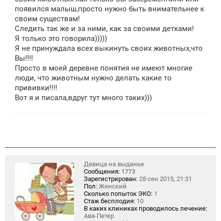
е
появился малыш,просто нужно быть внимательнее к
н
своим существам!
и
е
Следить так же и за ними, как за своими детками!
Я только это говорила)))))
Я не принуждала всех выкинуть своих животных,что
Вы!!!!
Просто в моей деревне понятия не имеют многие
люди, что животным нужно делать какие то
прививки!!!!
Вот я и писала,вдруг тут много таких)))
Девица на выданье
Сообщения:
1773
Зарегистрирован:
28 сен 2015, 21:31
Пол:
Женский
Сколько попыток ЭКО:
1
Стаж бесплодия:
10
В каких клиниках проводилось лечение:
Ава-Петер