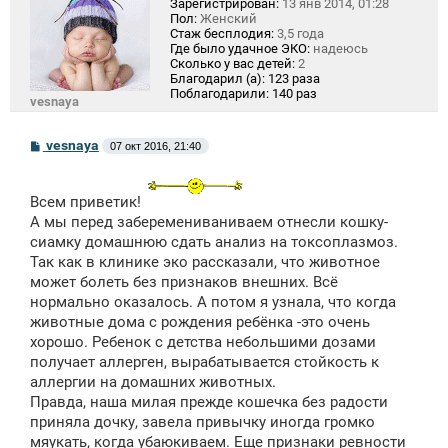
Зарегистрирован:
13 янв 2014, 01:28
Пол:
Женский
Стаж бесплодия:
3,5 года
Где было удачное ЭКО:
надеюсь
Сколько у вас детей:
2
Благодарил (а):
123 раза
Поблагодарили:
140 раз
vesnaya
С
vesnaya
07 окт 2016, 21:40
о
о
б
щ
Всем приветик!
е
А мы перед заберемениваниваем отнесли кошку-
н
сиамку домашнюю сдать анализ на токсоплазмоз.
и
е
Так как в клинике эко рассказали, что животное
может болеть без признаков внешних. Всё
нормально оказалось. А потом я узнала, что когда
животные дома с рождения ребёнка -это очень
хорошо. Ребенок с детства небольшими дозами
получает аллерген, вырабатывается стойкость к
аллергии на домашних животных.
Правда, наша милая прежде кошечка без радости
приняла дочку, завела привычку иногда громко
мяукать, когда убаюкиваем. Еще признаки ревности