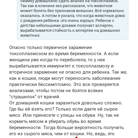
сиамку домашнюю сдать анализ на токсоплазмоз.
Так как в клинике эко рассказали, что животное
может болеть без признаков внешних. Всё нормально
оказалось. А потом я узнала, что когда животные дома
с рождения ребёнка -это очень хорошо. Ребенок с
детства небольшими дозами получает аллерген,
вырабатывается стойкость к аллергии на домашних
животных.
Опасно только первичное заражение
токсоплазмозом во время беременности. А если
женщина уже когда-то переболела, то у нее
вырабатывается иммунитет к токсоплазмозу и
вторичное заражение не опасно для ребенка. Так же,
как и кошки, люди могут переносить заболевание
практически бессимптомно. Это все проверяется
анализами, чтобы потом не боятся всяких
"страшилок" от врачей.
От домашней кошки заразиться довольно сложно.
Где бы ей взять его? Только если даете ей сырое
мясо. Или принесете с улицы на обуви. Ну, так не
кормить мясом и убирать обувь во время
беременности. Тогда больше вероятность получить
его из сырого мяса, чем от кошки. Но, ведь, это