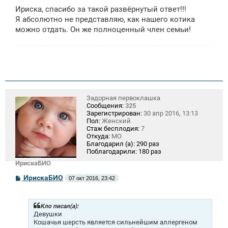
Ириска, спасибо за такой развёрнутый ответ!!!
Я абсолютно не представляю, как нашего котика
можно отдать. Он же полноценный член семьи!
Задорная первоклашка
Сообщения:
325
Зарегистрирован:
30 апр 2016, 13:13
Пол:
Женский
Стаж бесплодия:
7
Откуда:
МО
Благодарил (а):
290 раз
Поблагодарили:
180 раз
ИрискаБИО
С
ИрискаБИО
07 окт 2016, 23:42
о
о
б
щ
Кло писал(а):
е
Девушки
н
Кошачья шерсть является сильнейшим аллергеном
и