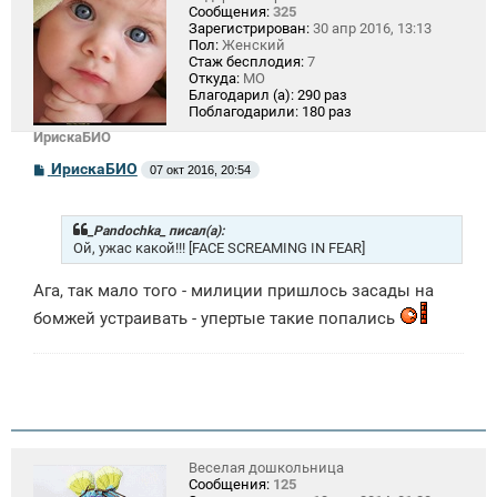
Сообщения:
325
Зарегистрирован:
30 апр 2016, 13:13
Пол:
Женский
Стаж бесплодия:
7
Откуда:
МО
Благодарил (а):
290 раз
Поблагодарили:
180 раз
ИрискаБИО
С
ИрискаБИО
07 окт 2016, 20:54
о
о
б
щ
_Pandochka_ писал(а):
е
Ой, ужас какой!!! [FACE SCREAMING IN FEAR]
н
и
Ага, так мало того - милиции пришлось засады на
е
бомжей устраивать - упертые такие попались
Веселая дошкольница
Сообщения:
125