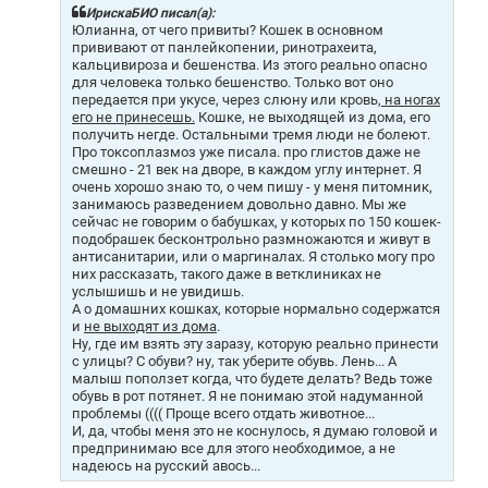
щ
ИрискаБИО писал(а):
е
Юлианна, от чего привиты? Кошек в основном
н
прививают от панлейкопении, ринотрахеита,
и
кальцивироза и бешенства. Из этого реально опасно
е
для человека только бешенство. Только вот оно
передается при укусе, через слюну или кровь,
на ногах
его не принесешь.
Кошке, не выходящей из дома, его
получить негде. Остальными тремя люди не болеют.
Про токсоплазмоз уже писала. про глистов даже не
смешно - 21 век на дворе, в каждом углу интернет. Я
очень хорошо знаю то, о чем пишу - у меня питомник,
занимаюсь разведением довольно давно. Мы же
сейчас не говорим о бабушках, у которых по 150 кошек-
подобрашек бесконтрольно размножаются и живут в
антисанитарии, или о маргиналах. Я столько могу про
них рассказать, такого даже в ветклиниках не
услышишь и не увидишь.
А о домашних кошках, которые нормально содержатся
и
не выходят из дома
.
Ну, где им взять эту заразу, которую реально принести
с улицы? С обуви? ну, так уберите обувь. Лень... А
малыш поползет когда, что будете делать? Ведь тоже
обувь в рот потянет. Я не понимаю этой надуманной
проблемы (((( Проще всего отдать животное...
И, да, чтобы меня это не коснулось, я думаю головой и
предпринимаю все для этого необходимое, а не
надеюсь на русский авось...