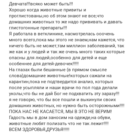
Девчата!!!всяко может быть!!!
Хорошо когда животные привиты и
проглистованы,но об этом знают не все,что
домашних животных то же надо прививать и давать
глистогонные препараты!!!
Я работала в ветклинике, насмотрелась ооочень
много всего,пока мы этого не знаем,нам кажется, что
ничего быть не может,там миллион заболеваний, так
же как и у людей и так же очень много таких которые
опасны для людей,особенно для детей и еще
особеннее для детей-девочек!!!!!
На глазах были бешанные (в прямом смысле
слова)домашние животные!которых сажали на
карантин,пока не подтвердится анализ, которых
после усыпляли и наши врачи по пол года делали
уколы,что бы не дай Бог не подхватить эту заразу!!!
я не говорю, что бы все пошли и выкинули своих
домашних животных, но нужно быть осторожными!!!!
ПОКА НАС НЕ КАСАЕТСЯ, МЫ В ЭТО НЕ ВЕРИМ!
Гадость мы в дом заносим на одежде,на обуви,
животные любят полизать что не так лежит!!!!
ВСЕМ ЗДОРОВЬЯ,ДРУЗЬЯ!!!!!