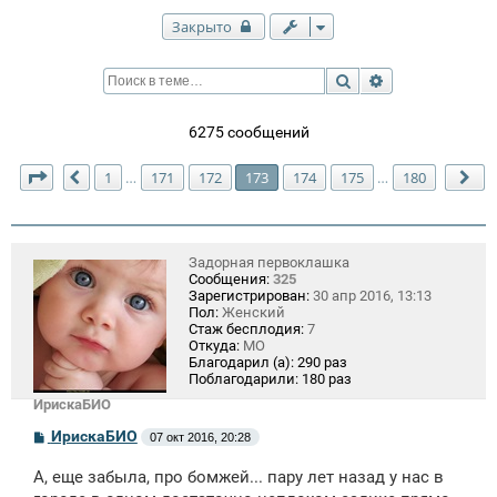
Закрыто
Поиск
Расширенный п
6275 сообщений
Страница
173
из
180
1
171
172
173
174
175
180
…
…
Пред.
Сл
Задорная первоклашка
Сообщения:
325
Зарегистрирован:
30 апр 2016, 13:13
Пол:
Женский
Стаж бесплодия:
7
Откуда:
МО
Благодарил (а):
290 раз
Поблагодарили:
180 раз
ИрискаБИО
С
ИрискаБИО
07 окт 2016, 20:28
о
о
А, еще забыла, про бомжей... пару лет назад у нас в
б
щ