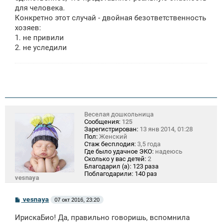
для человека.
Конкретно этот случай - двойная безответственность
хозяев:
1. не привили
2. не уследили
Веселая дошкольница
Сообщения:
125
Зарегистрирован:
13 янв 2014, 01:28
Пол:
Женский
Стаж бесплодия:
3,5 года
Где было удачное ЭКО:
надеюсь
Сколько у вас детей:
2
Благодарил (а):
123 раза
Поблагодарили:
140 раз
vesnaya
С
vesnaya
07 окт 2016, 23:20
о
о
ИрискаБио! Да, правильно говоришь, вспомнила
б