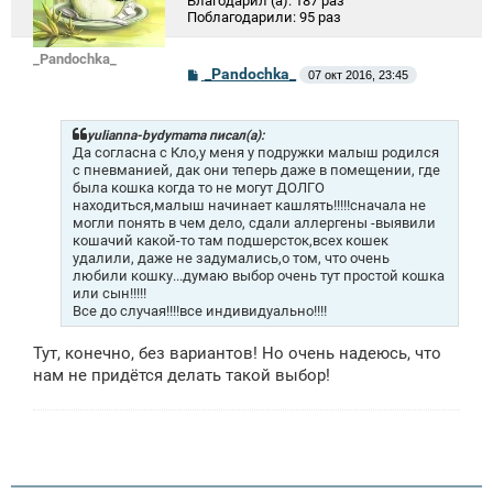
Благодарил (а):
187 раз
Поблагодарили:
95 раз
_Pandochka_
С
_Pandochka_
07 окт 2016, 23:45
о
о
б
щ
yulianna-bydymama писал(а):
е
Да согласна с Кло,у меня у подружки малыш родился
н
с пневманией, дак они теперь даже в помещении, где
и
была кошка когда то не могут ДОЛГО
е
находиться,малыш начинает кашлять!!!!!сначала не
могли понять в чем дело, сдали аллергены -выявили
кошачий какой-то там подшерсток,всех кошек
удалили, даже не задумались,о том, что очень
любили кошку...думаю выбор очень тут простой кошка
или сын!!!!!
Все до случая!!!!все индивидуально!!!!
Тут, конечно, без вариантов! Но очень надеюсь, что
нам не придётся делать такой выбор!