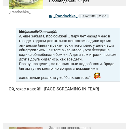
Поблагодарили:
95 раз
_Pandochka_
С
_Pandochka_
07 окт 2016, 20:51
о
о
б
щ
ИрискаБИО писал(а):
е
А, еще забыла, про бомжей... пару лет назад у нас в
н
городе в одном достаточно неплохом садике прямо
и
эпидемия была - практически поголовно у детей вши
е
обнаружились... в итоге выяснилось, что беседки в
садике облюбовали бомжи. А дети там играли, песком
друг в друга кидались, как все дети.
Прошу прощения, за неприятные подробности. Вроде
бы им тут не место, но вопрос с домашними
животными реально уже "больная тема"
Ой, ужас какой!!! [FACE SCREAMING IN FEAR]
Задорная первоклашка