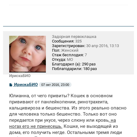
Задорная первоклашка
Сообщения:
325
Зарегистрирован:
30 апр 2016, 13:13
Пол:
Женский
Стаж бесплодия:
7
Откуда:
МО
Благодарил (а):
290 раз
Поблагодарили:
180 раз
ИрискаБИО
С
ИрискаБИО
07 окт 2016, 23:00
о
о
Юлианна, от чего привиты? Кошек в основном
б
щ
прививают от панлейкопении, ринотрахеита,
е
кальцивироза и бешенства. Из этого реально опасно
н
для человека только бешенство. Только вот оно
и
е
передается при укусе, через слюну или кровь,
на
ногах его не принесешь.
Кошке, не выходящей из
дома, его получить негде. Остальными тремя люди