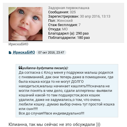
Задорная первоклашка
Сообщения:
325
Зарегистрирован:
30 апр 2016, 13:13
Пол:
Женский
Стаж бесплодия:
7
Откуда:
МО
Благодарил (а):
290 раз
Поблагодарили:
180 раз
ИрискаБИО
С
ИрискаБИО
07 окт 2016, 23:47
о
о
б
щ
yulianna-bydymama писал(а):
е
Да согласна с Кло,у меня у подружки малыш родился
н
с пневманией, дак они теперь даже в помещении, где
и
была кошка когда то не могут ДОЛГО
е
находиться,малыш начинает кашлять!!!!!сначала не
могли понять в чем дело, сдали аллергены -выявили
кошачий какой-то там подшерсток,всех кошек
удалили, даже не задумались,о том, что очень
любили кошку...думаю выбор очень тут простой кошка
или сын!!!!!
Все до случая!!!!все индивидуально!!!!
Юлианна, так мы сейчас не это обсуждали )))