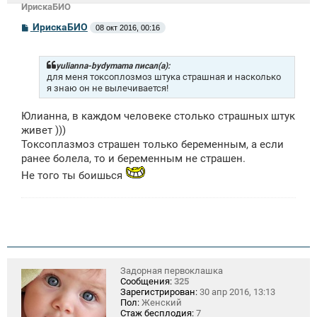
ИрискаБИО
С
ИрискаБИО
08 окт 2016, 00:16
о
о
б
щ
yulianna-bydymama писал(а):
е
для меня токсоплозмоз штука страшная и насколько
н
я знаю он не вылечивается!
и
е
Юлианна, в каждом человеке столько страшных штук
живет )))
Токсоплазмоз страшен только беременным, а если
ранее болела, то и беременным не страшен.
Не того ты боишься
Задорная первоклашка
Сообщения:
325
Зарегистрирован:
30 апр 2016, 13:13
Пол:
Женский
Стаж бесплодия:
7