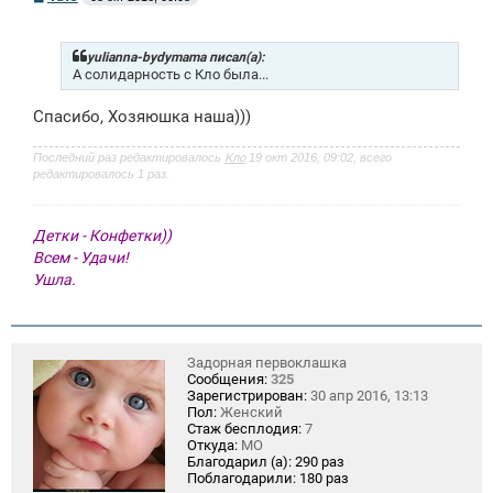
о
о
б
щ
yulianna-bydymama писал(а):
е
А солидарность с Кло была...
н
и
Спасибо, Хозяюшка наша)))
е
Последний раз редактировалось
Кло
19 окт 2016, 09:02, всего
редактировалось 1 раз.
Детки - Конфетки))
Всем - Удачи!
Ушла.
Задорная первоклашка
Сообщения:
325
Зарегистрирован:
30 апр 2016, 13:13
Пол:
Женский
Стаж бесплодия:
7
Откуда:
МО
Благодарил (а):
290 раз
Поблагодарили:
180 раз