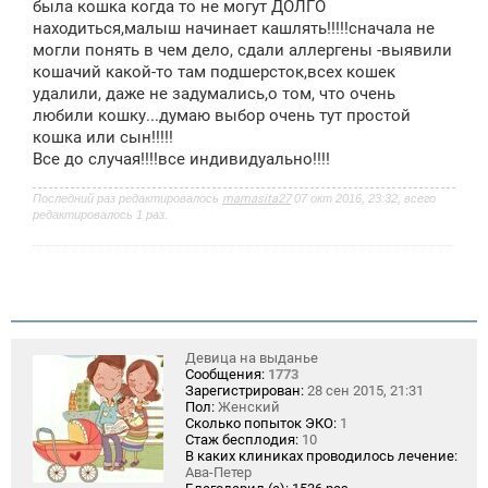
была кошка когда то не могут ДОЛГО
н
находиться,малыш начинает кашлять!!!!!сначала не
и
е
могли понять в чем дело, сдали аллергены -выявили
кошачий какой-то там подшерсток,всех кошек
удалили, даже не задумались,о том, что очень
любили кошку...думаю выбор очень тут простой
кошка или сын!!!!!
Все до случая!!!!все индивидуально!!!!
Последний раз редактировалось
mamasita27
07 окт 2016, 23:32, всего
редактировалось 1 раз.
Девица на выданье
Сообщения:
1773
Зарегистрирован:
28 сен 2015, 21:31
Пол:
Женский
Сколько попыток ЭКО:
1
Стаж бесплодия:
10
В каких клиниках проводилось лечение:
Ава-Петер