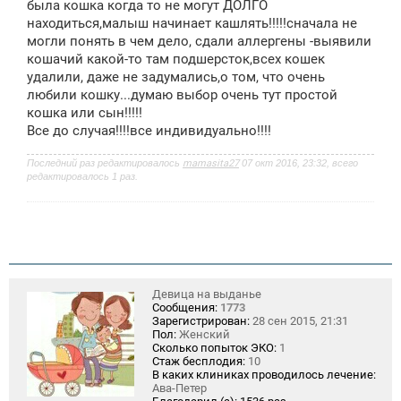
была кошка когда то не могут ДОЛГО
н
находиться,малыш начинает кашлять!!!!!сначала не
и
е
могли понять в чем дело, сдали аллергены -выявили
кошачий какой-то там подшерсток,всех кошек
удалили, даже не задумались,о том, что очень
любили кошку...думаю выбор очень тут простой
кошка или сын!!!!!
Все до случая!!!!все индивидуально!!!!
Последний раз редактировалось
mamasita27
07 окт 2016, 23:32, всего
редактировалось 1 раз.
Девица на выданье
Сообщения:
1773
Зарегистрирован:
28 сен 2015, 21:31
Пол:
Женский
Сколько попыток ЭКО:
1
Стаж бесплодия:
10
В каких клиниках проводилось лечение:
Ава-Петер