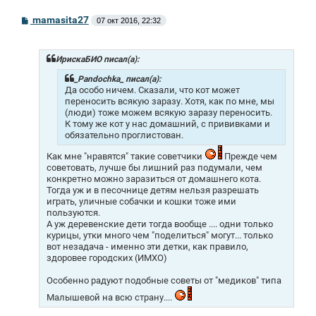
С
mamasita27
07 окт 2016, 22:32
о
о
б
щ
ИрискаБИО писал(а):
е
н
_Pandochka_ писал(а):
и
Да особо ничем. Сказали, что кот может
е
переносить всякую заразу. Хотя, как по мне, мы
(люди) тоже можем всякую заразу переносить.
К тому же кот у нас домашний, с прививками и
обязательно проглистован.
Как мне "нравятся" такие советчики
Прежде чем
советовать, лучше бы лишний раз подумали, чем
конкретно можно заразиться от домашнего кота.
Тогда уж и в песочнице детям нельзя разрешать
играть, уличные собачки и кошки тоже ими
пользуются.
А уж деревенские дети тогда вообще .... одни только
курицы, утки много чем "поделиться" могут... только
вот незадача - именно эти детки, как правило,
здоровее городских (ИМХО)
Особенно радуют подобные советы от "медиков" типа
Малышевой на всю страну....