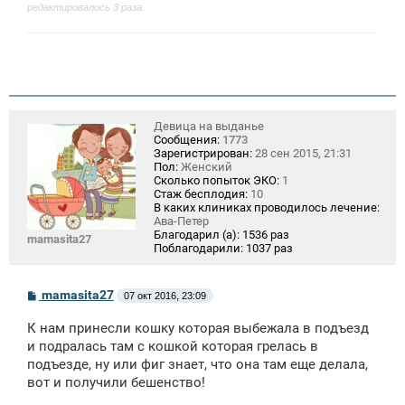
редактировалось 3 раза.
Девица на выданье
Сообщения:
1773
Зарегистрирован:
28 сен 2015, 21:31
Пол:
Женский
Сколько попыток ЭКО:
1
Стаж бесплодия:
10
В каких клиниках проводилось лечение:
Ава-Петер
Благодарил (а):
1536 раз
mamasita27
Поблагодарили:
1037 раз
С
mamasita27
07 окт 2016, 23:09
о
о
К нам принесли кошку которая выбежала в подъезд
б
щ
и подралась там с кошкой которая грелась в
е
подъезде, ну или фиг знает, что она там еще делала,
н
вот и получили бешенство!
и
е