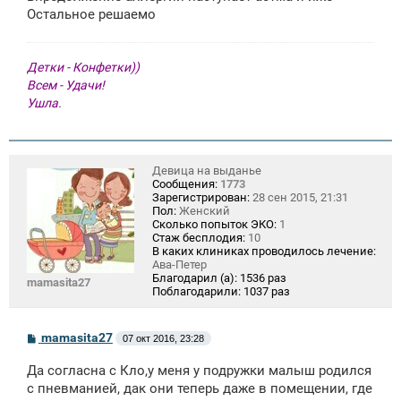
е
Остальное решаемо
Детки - Конфетки))
Всем - Удачи!
Ушла.
Девица на выданье
Сообщения:
1773
Зарегистрирован:
28 сен 2015, 21:31
Пол:
Женский
Сколько попыток ЭКО:
1
Стаж бесплодия:
10
В каких клиниках проводилось лечение:
Ава-Петер
Благодарил (а):
1536 раз
mamasita27
Поблагодарили:
1037 раз
С
mamasita27
07 окт 2016, 23:28
о
о
Да согласна с Кло,у меня у подружки малыш родился
б
щ
с пневманией, дак они теперь даже в помещении, где
е