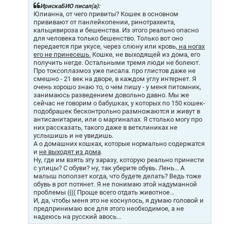
щ
ИрискаБИО писал(а):
е
Юлианна, от чего привиты? Кошек в основном
н
прививают от панлейкопении, ринотрахеита,
и
кальцивироза и бешенства. Из этого реально опасно
е
для человека только бешенство. Только вот оно
передается при укусе, через слюну или кровь,
на ногах
его не принесешь.
Кошке, не выходящей из дома, его
получить негде. Остальными тремя люди не болеют.
Про токсоплазмоз уже писала. про глистов даже не
смешно - 21 век на дворе, в каждом углу интернет. Я
очень хорошо знаю то, о чем пишу - у меня питомник,
занимаюсь разведением довольно давно. Мы же
сейчас не говорим о бабушках, у которых по 150 кошек-
подобрашек бесконтрольно размножаются и живут в
антисанитарии, или о маргиналах. Я столько могу про
них рассказать, такого даже в ветклиниках не
услышишь и не увидишь.
А о домашних кошках, которые нормально содержатся
и
не выходят из дома
.
Ну, где им взять эту заразу, которую реально принести
с улицы? С обуви? ну, так уберите обувь. Лень... А
малыш поползет когда, что будете делать? Ведь тоже
обувь в рот потянет. Я не понимаю этой надуманной
проблемы (((( Проще всего отдать животное...
И, да, чтобы меня это не коснулось, я думаю головой и
предпринимаю все для этого необходимое, а не
надеюсь на русский авось...