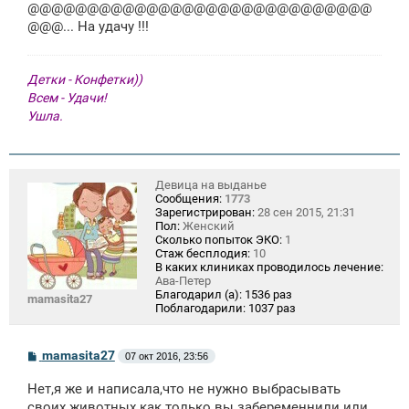
щ
@@@@@@@@@@@@@@@@@@@@@@@@@@@@@
е
@@@... На удачу !!!
н
и
е
Детки - Конфетки))
Всем - Удачи!
Ушла.
Девица на выданье
Сообщения:
1773
Зарегистрирован:
28 сен 2015, 21:31
Пол:
Женский
Сколько попыток ЭКО:
1
Стаж бесплодия:
10
В каких клиниках проводилось лечение:
Ава-Петер
Благодарил (а):
1536 раз
mamasita27
Поблагодарили:
1037 раз
С
mamasita27
07 окт 2016, 23:56
о
о
Нет,я же и написала,что не нужно выбрасывать
б
щ
своих животных как только вы забеременнили или