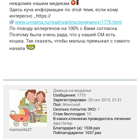
невдомек нашим медикам
Здесь куча информации по этой теме, если кому
интересно _https://
www.u-mama.ru/read/waiting/pregnancy/1776.html
По поводу аллергенов на 100% с Вами согласна.
Поэтому была очень рада, что у нашей СМ есть
кошка. Так сказать, чтобы малыш привыкал с самого
начала
Девица на выданье
Сообщения:
1773
Зарегистрирован:
28 сен 2015, 21:31
Пол:
Женский
Сколько попыток ЭКО:
1
Стаж бесплодия:
10
В каких клиниках проводилось лечение:
Ава-Петер
Благодарил (а):
1536 раз
mamasita27
Поблагодарили:
1037 раз