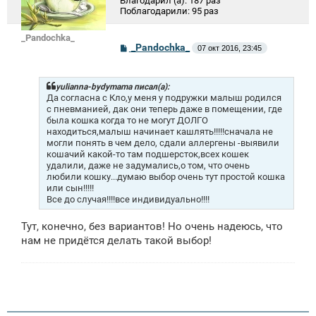
Благодарил (а):
187 раз
Поблагодарили:
95 раз
_Pandochka_
С
_Pandochka_
07 окт 2016, 23:45
о
о
б
щ
yulianna-bydymama писал(а):
е
Да согласна с Кло,у меня у подружки малыш родился
н
с пневманией, дак они теперь даже в помещении, где
и
была кошка когда то не могут ДОЛГО
е
находиться,малыш начинает кашлять!!!!!сначала не
могли понять в чем дело, сдали аллергены -выявили
кошачий какой-то там подшерсток,всех кошек
удалили, даже не задумались,о том, что очень
любили кошку...думаю выбор очень тут простой кошка
или сын!!!!!
Все до случая!!!!все индивидуально!!!!
Тут, конечно, без вариантов! Но очень надеюсь, что
нам не придётся делать такой выбор!