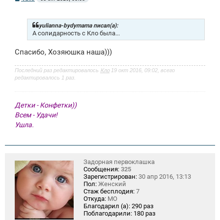
о
о
б
щ
yulianna-bydymama писал(а):
е
А солидарность с Кло была...
н
и
Спасибо, Хозяюшка наша)))
е
Последний раз редактировалось
Кло
19 окт 2016, 09:02, всего
редактировалось 1 раз.
Детки - Конфетки))
Всем - Удачи!
Ушла.
Задорная первоклашка
Сообщения:
325
Зарегистрирован:
30 апр 2016, 13:13
Пол:
Женский
Стаж бесплодия:
7
Откуда:
МО
Благодарил (а):
290 раз
Поблагодарили:
180 раз