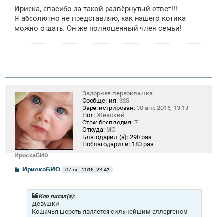
Ириска, спасибо за такой развёрнутый ответ!!!
Я абсолютно не представляю, как нашего котика
можно отдать. Он же полноценный член семьи!
Задорная первоклашка
Сообщения:
325
Зарегистрирован:
30 апр 2016, 13:13
Пол:
Женский
Стаж бесплодия:
7
Откуда:
МО
Благодарил (а):
290 раз
Поблагодарили:
180 раз
ИрискаБИО
С
ИрискаБИО
07 окт 2016, 23:42
о
о
б
щ
Кло писал(а):
е
Девушки
н
Кошачья шерсть является сильнейшим аллергеном
и