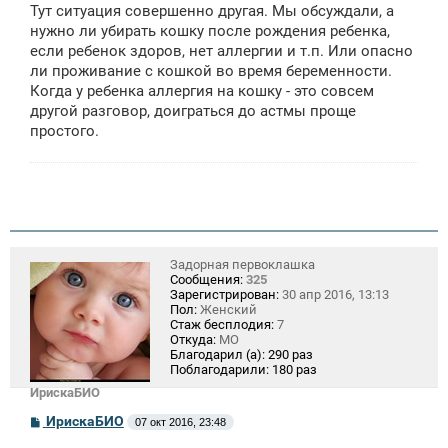
Тут ситуация совершенно другая. Мы обсуждали, а
нужно ли убирать кошку после рождения ребенка,
если ребенок здоров, нет аллергии и т.п. Или опасно
ли проживание с кошкой во время беременности.
Когда у ребенка аллергия на кошку - это совсем
другой разговор, доиграться до астмы проще
простого.
Задорная первоклашка
Сообщения:
325
Зарегистрирован:
30 апр 2016, 13:13
Пол:
Женский
Стаж бесплодия:
7
Откуда:
МО
Благодарил (а):
290 раз
Поблагодарили:
180 раз
ИрискаБИО
С
ИрискаБИО
07 окт 2016, 23:48
о
о