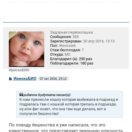
Задорная первоклашка
Сообщения:
325
Зарегистрирован:
30 апр 2016, 13:13
Пол:
Женский
Стаж бесплодия:
7
Откуда:
МО
Благодарил (а):
290 раз
Поблагодарили:
180 раз
ИрискаБИО
С
ИрискаБИО
07 окт 2016, 23:12
о
о
б
щ
yulianna-bydymama писал(а):
е
К нам принесли кошку которая выбежала в подъезд и
н
подралась там с кошкой которая грелась в подъезде,
и
ну или фиг знает, что она там еще делала, вот и
е
получили бешенство!
По поводу бешенства я уже написала, что это
единственное, что представляет реальную опасность