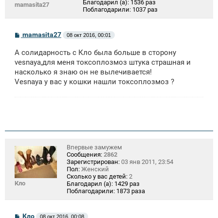
Благодарил (а):
1536 раз
mamasita27
Поблагодарили:
1037 раз
С
mamasita27
08 окт 2016, 00:01
о
о
А солидарность с Кло была больше в сторону
б
щ
vesnaya,для меня токсоплозмоз штука страшная и
е
насколько я знаю он не вылечивается!
н
Vesnaya у вас у кошки нашли токсоплозмоз ?
и
е
Впервые замужем
Сообщения:
2862
Зарегистрирован:
03 янв 2011, 23:54
Пол:
Женский
Сколько у вас детей:
2
Кло
Благодарил (а):
1429 раз
Поблагодарили:
1873 раза
С
Кло
08 окт 2016, 00:08