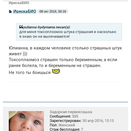
ИрискаБИО
С
ИрискаБИО
08 окт 2016, 00:16
о
о
б
щ
yulianna-bydymama писал(а):
е
для меня токсоплозмоз штука страшная и насколько
н
я знаю он не вылечивается!
и
е
Юлианна, в каждом человеке столько страшных штук
живет )))
Токсоплазмоз страшен только беременным, а если
ранее болела, то и беременным не страшен.
Не того ты боишься
Задорная первоклашка
Сообщения:
325
Зарегистрирован:
30 апр 2016, 13:13
Пол:
Женский
Стаж бесплодия:
7