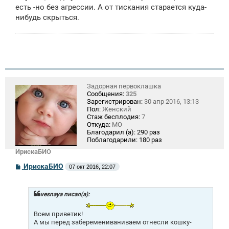
есть -но без агрессии. А от тискания старается куда-
нибудь скрыться.
Задорная первоклашка
Сообщения:
325
Зарегистрирован:
30 апр 2016, 13:13
Пол:
Женский
Стаж бесплодия:
7
Откуда:
МО
Благодарил (а):
290 раз
Поблагодарили:
180 раз
ИрискаБИО
С
ИрискаБИО
07 окт 2016, 22:07
о
о
б
щ
vesnaya писал(а):
е
н
Всем приветик!
и
А мы перед заберемениваниваем отнесли кошку-
е