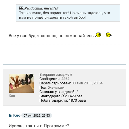
б
щ
_Pandochka_ писал(а):
е
Тут, конечно, без вариантов! Но очень надеюсь, что
н
нам не придётся делать такой выбор!
и
е
Все у вас будет хорошо, не сомневайтесь
Впервые замужем
Сообщения:
2862
Зарегистрирован:
03 янв 2011, 23:54
Пол:
Женский
Сколько у вас детей:
2
Кло
Благодарил (а):
1429 раз
Поблагодарили:
1873 раза
С
Кло
07 окт 2016, 23:53
о
о
Ириска, так ты в Программе?
б