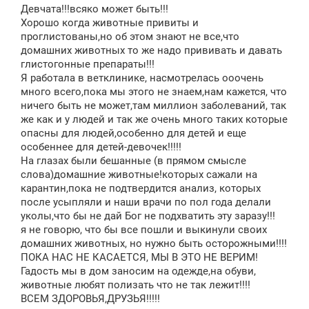
Девчата!!!всяко может быть!!!
Хорошо когда животные привиты и
проглистованы,но об этом знают не все,что
домашних животных то же надо прививать и давать
глистогонные препараты!!!
Я работала в ветклинике, насмотрелась ооочень
много всего,пока мы этого не знаем,нам кажется, что
ничего быть не может,там миллион заболеваний, так
же как и у людей и так же очень много таких которые
опасны для людей,особенно для детей и еще
особеннее для детей-девочек!!!!!
На глазах были бешанные (в прямом смысле
слова)домашние животные!которых сажали на
карантин,пока не подтвердится анализ, которых
после усыпляли и наши врачи по пол года делали
уколы,что бы не дай Бог не подхватить эту заразу!!!
я не говорю, что бы все пошли и выкинули своих
домашних животных, но нужно быть осторожными!!!!
ПОКА НАС НЕ КАСАЕТСЯ, МЫ В ЭТО НЕ ВЕРИМ!
Гадость мы в дом заносим на одежде,на обуви,
животные любят полизать что не так лежит!!!!
ВСЕМ ЗДОРОВЬЯ,ДРУЗЬЯ!!!!!