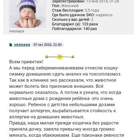
Зарегистрирован:
13 янв 2014, 01:28
Пол:
Женский
Стаж бесплодия:
3,5 года
Где было удачное ЭКО:
надеюсь
Сколько у вас детей:
2
Благодарил (а):
123 раза
Поблагодарили:
140 раз
vesnaya
С
vesnaya
07 окт 2016, 21:40
о
о
б
щ
Всем приветик!
е
А мы перед заберемениваниваем отнесли кошку-
н
сиамку домашнюю сдать анализ на токсоплазмоз.
и
е
Так как в клинике эко рассказали, что животное
может болеть без признаков внешних. Всё
нормально оказалось. А потом я узнала, что когда
животные дома с рождения ребёнка -это очень
хорошо. Ребенок с детства небольшими дозами
получает аллерген, вырабатывается стойкость к
аллергии на домашних животных.
Правда, наша милая прежде кошечка без радости
приняла дочку, завела привычку иногда громко
мяукать, когда убаюкиваем. Еще признаки ревности