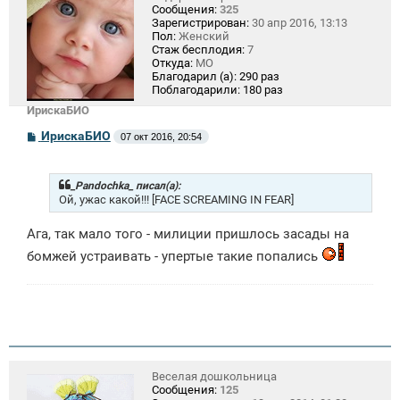
Сообщения:
325
Зарегистрирован:
30 апр 2016, 13:13
Пол:
Женский
Стаж бесплодия:
7
Откуда:
МО
Благодарил (а):
290 раз
Поблагодарили:
180 раз
ИрискаБИО
С
ИрискаБИО
07 окт 2016, 20:54
о
о
б
щ
_Pandochka_ писал(а):
е
Ой, ужас какой!!! [FACE SCREAMING IN FEAR]
н
и
Ага, так мало того - милиции пришлось засады на
е
бомжей устраивать - упертые такие попались
Веселая дошкольница
Сообщения:
125