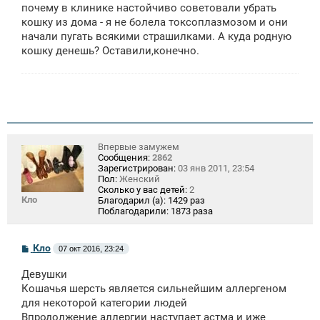
щ
почему в клинике настойчиво советовали убрать
е
кошку из дома - я не болела токсоплазмозом и они
н
начали пугать всякими страшилками. А куда родную
и
е
кошку денешь? Оставили,конечно.
Впервые замужем
Сообщения:
2862
Зарегистрирован:
03 янв 2011, 23:54
Пол:
Женский
Сколько у вас детей:
2
Кло
Благодарил (а):
1429 раз
Поблагодарили:
1873 раза
С
Кло
07 окт 2016, 23:24
о
о
Девушки
б
щ
Кошачья шерсть является сильнейшим аллергеном
е
для некоторой категории людей
н
Впродолжение аллергии наступает астма и иже
и