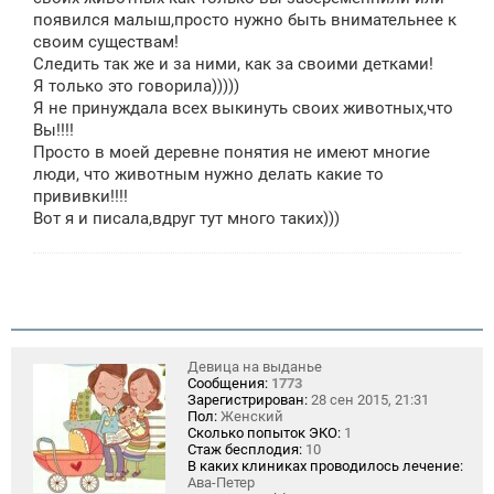
е
появился малыш,просто нужно быть внимательнее к
н
своим существам!
и
е
Следить так же и за ними, как за своими детками!
Я только это говорила)))))
Я не принуждала всех выкинуть своих животных,что
Вы!!!!
Просто в моей деревне понятия не имеют многие
люди, что животным нужно делать какие то
прививки!!!!
Вот я и писала,вдруг тут много таких)))
Девица на выданье
Сообщения:
1773
Зарегистрирован:
28 сен 2015, 21:31
Пол:
Женский
Сколько попыток ЭКО:
1
Стаж бесплодия:
10
В каких клиниках проводилось лечение:
Ава-Петер