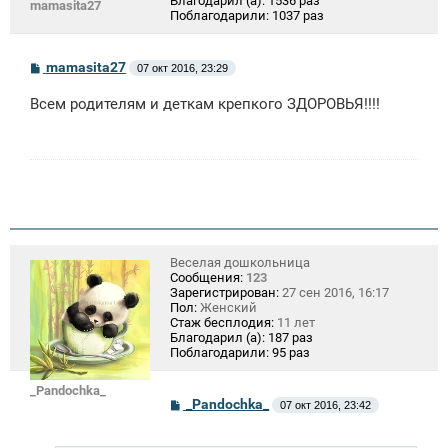
Благодарил (а):
1536 раз
mamasita27
Поблагодарили:
1037 раз
С
mamasita27
07 окт 2016, 23:29
о
о
Всем родителям и деткам крепкого ЗДОРОВЬЯ!!!!
б
щ
е
н
и
е
Веселая дошкольница
Сообщения:
123
Зарегистрирован:
27 сен 2016, 16:17
Пол:
Женский
Стаж бесплодия:
11 лет
Благодарил (а):
187 раз
Поблагодарили:
95 раз
_Pandochka_
С
_Pandochka_
07 окт 2016, 23:42
о
о
б