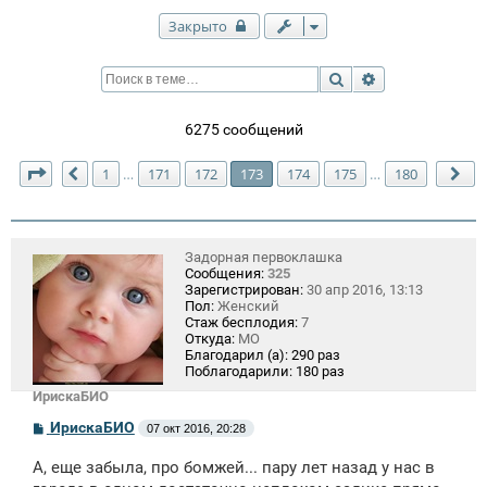
Закрыто
Поиск
Расширенный п
6275 сообщений
Страница
173
из
180
1
171
172
173
174
175
180
…
…
Пред.
Сл
Задорная первоклашка
Сообщения:
325
Зарегистрирован:
30 апр 2016, 13:13
Пол:
Женский
Стаж бесплодия:
7
Откуда:
МО
Благодарил (а):
290 раз
Поблагодарили:
180 раз
ИрискаБИО
С
ИрискаБИО
07 окт 2016, 20:28
о
о
А, еще забыла, про бомжей... пару лет назад у нас в
б
щ