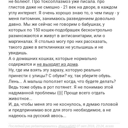
не болеют. Про токсоплазмоз уже писала. про
глистов даже не смешно - 21 век на дворе, в каждом
углу интернет. Я очень хорошо знаю то, о чем пишу - у
меня питомник, занимаюсь разведением довольно
давно. Мы же сейчас не говорим о бабушках, у
которых по 150 кошек-подобрашек бесконтрольно
размножаются и живут в антисанитарии, или о
маргиналах. Я столько могу про них рассказать,
такого даже в ветклиниках не услышишь и не
увидишь.
А о домашних кошках, которые нормально
содержатся и
не выходят из дома
.
Ну, где им взять эту заразу, которую реально
принести с улицы? С обуви? ну, так уберите обувь.
Лень... А малыш поползет когда, что будете делать?
Ведь тоже обувь в рот потянет. Я не понимаю этой
надуманной проблемы (((( Проще всего отдать
животное...
И, да, чтобы меня это не коснулось, я думаю головой
и предпринимаю все для этого необходимое, а не
надеюсь на русский авось...
Последний раз редактировалось
ИрискаБИО
07 окт 2016, 23:24, всего