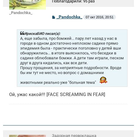
Поблагодарили:
95 раз
_Pandochka_
С
_Pandochka_
07 окт 2016, 20:51
о
о
б
щ
ИрискаБИО писал(а):
е
А, еще забыла, про бомжей... пару лет назад у нас в
н
городе в одном достаточно неплохом садике прямо
и
эпидемия была - практически поголовно у детей вши
е
обнаружились... в итоге выяснилось, что беседки в
садике облюбовали бомжи. А дети там играли, песком
друг в друга кидались, как все дети.
Прошу прощения, за неприятные подробности. Вроде
бы им тут не место, но вопрос с домашними
животными реально уже "больная тема"
Ой, ужас какой!!! [FACE SCREAMING IN FEAR]
Задорная первоклашка