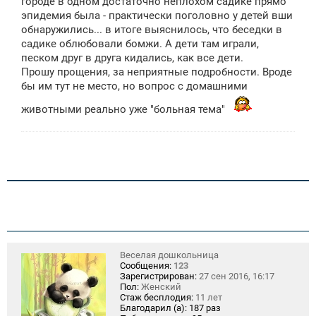
городе в одном достаточно неплохом садике прямо
е
эпидемия была - практически поголовно у детей вши
н
обнаружились... в итоге выяснилось, что беседки в
и
е
садике облюбовали бомжи. А дети там играли,
песком друг в друга кидались, как все дети.
Прошу прощения, за неприятные подробности. Вроде
бы им тут не место, но вопрос с домашними
животными реально уже "больная тема"
Веселая дошкольница
Сообщения:
123
Зарегистрирован:
27 сен 2016, 16:17
Пол:
Женский
Стаж бесплодия:
11 лет
Благодарил (а):
187 раз