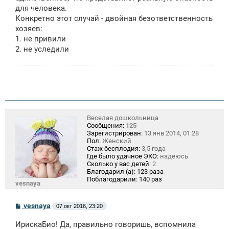
для человека.
Конкретно этот случай - двойная безответственность
хозяев:
1. не привили
2. не уследили
Веселая дошкольница
Сообщения:
125
Зарегистрирован:
13 янв 2014, 01:28
Пол:
Женский
Стаж бесплодия:
3,5 года
Где было удачное ЭКО:
надеюсь
Сколько у вас детей:
2
Благодарил (а):
123 раза
Поблагодарили:
140 раз
vesnaya
С
vesnaya
07 окт 2016, 23:20
о
о
ИрискаБио! Да, правильно говоришь, вспомнила
б