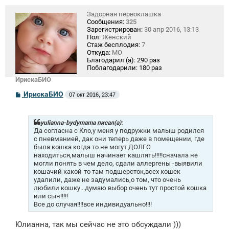
Задорная первоклашка
Сообщения:
325
Зарегистрирован:
30 апр 2016, 13:13
Пол:
Женский
Стаж бесплодия:
7
Откуда:
МО
Благодарил (а):
290 раз
Поблагодарили:
180 раз
ИрискаБИО
С
ИрискаБИО
07 окт 2016, 23:47
о
о
б
щ
yulianna-bydymama писал(а):
е
Да согласна с Кло,у меня у подружки малыш родился
н
с пневманией, дак они теперь даже в помещении, где
и
была кошка когда то не могут ДОЛГО
е
находиться,малыш начинает кашлять!!!!!сначала не
могли понять в чем дело, сдали аллергены -выявили
кошачий какой-то там подшерсток,всех кошек
удалили, даже не задумались,о том, что очень
любили кошку...думаю выбор очень тут простой кошка
или сын!!!!!
Все до случая!!!!все индивидуально!!!!
Юлианна, так мы сейчас не это обсуждали )))