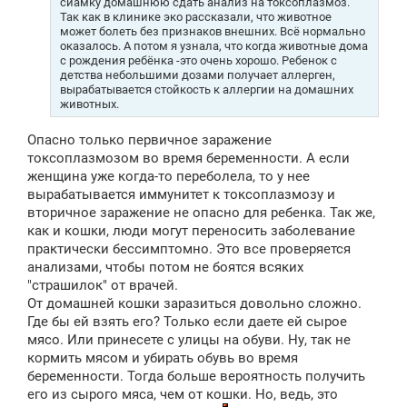
сиамку домашнюю сдать анализ на токсоплазмоз.
Так как в клинике эко рассказали, что животное
может болеть без признаков внешних. Всё нормально
оказалось. А потом я узнала, что когда животные дома
с рождения ребёнка -это очень хорошо. Ребенок с
детства небольшими дозами получает аллерген,
вырабатывается стойкость к аллергии на домашних
животных.
Опасно только первичное заражение
токсоплазмозом во время беременности. А если
женщина уже когда-то переболела, то у нее
вырабатывается иммунитет к токсоплазмозу и
вторичное заражение не опасно для ребенка. Так же,
как и кошки, люди могут переносить заболевание
практически бессимптомно. Это все проверяется
анализами, чтобы потом не боятся всяких
"страшилок" от врачей.
От домашней кошки заразиться довольно сложно.
Где бы ей взять его? Только если даете ей сырое
мясо. Или принесете с улицы на обуви. Ну, так не
кормить мясом и убирать обувь во время
беременности. Тогда больше вероятность получить
его из сырого мяса, чем от кошки. Но, ведь, это