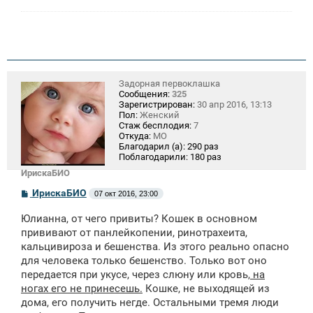
Задорная первоклашка
Сообщения:
325
Зарегистрирован:
30 апр 2016, 13:13
Пол:
Женский
Стаж бесплодия:
7
Откуда:
МО
Благодарил (а):
290 раз
Поблагодарили:
180 раз
ИрискаБИО
С
ИрискаБИО
07 окт 2016, 23:00
о
о
Юлианна, от чего привиты? Кошек в основном
б
щ
прививают от панлейкопении, ринотрахеита,
е
кальцивироза и бешенства. Из этого реально опасно
н
для человека только бешенство. Только вот оно
и
е
передается при укусе, через слюну или кровь,
на
ногах его не принесешь.
Кошке, не выходящей из
дома, его получить негде. Остальными тремя люди