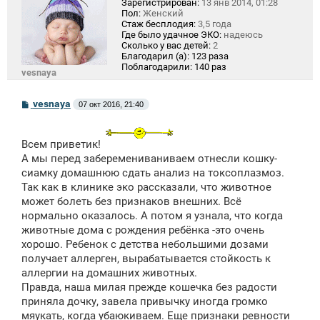
Зарегистрирован:
13 янв 2014, 01:28
Пол:
Женский
Стаж бесплодия:
3,5 года
Где было удачное ЭКО:
надеюсь
Сколько у вас детей:
2
Благодарил (а):
123 раза
Поблагодарили:
140 раз
vesnaya
С
vesnaya
07 окт 2016, 21:40
о
о
б
щ
Всем приветик!
е
А мы перед заберемениваниваем отнесли кошку-
н
сиамку домашнюю сдать анализ на токсоплазмоз.
и
е
Так как в клинике эко рассказали, что животное
может болеть без признаков внешних. Всё
нормально оказалось. А потом я узнала, что когда
животные дома с рождения ребёнка -это очень
хорошо. Ребенок с детства небольшими дозами
получает аллерген, вырабатывается стойкость к
аллергии на домашних животных.
Правда, наша милая прежде кошечка без радости
приняла дочку, завела привычку иногда громко
мяукать, когда убаюкиваем. Еще признаки ревности