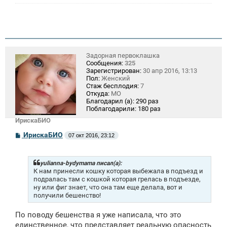
Задорная первоклашка
Сообщения:
325
Зарегистрирован:
30 апр 2016, 13:13
Пол:
Женский
Стаж бесплодия:
7
Откуда:
МО
Благодарил (а):
290 раз
Поблагодарили:
180 раз
ИрискаБИО
С
ИрискаБИО
07 окт 2016, 23:12
о
о
б
щ
yulianna-bydymama писал(а):
е
К нам принесли кошку которая выбежала в подъезд и
н
подралась там с кошкой которая грелась в подъезде,
и
ну или фиг знает, что она там еще делала, вот и
е
получили бешенство!
По поводу бешенства я уже написала, что это
единственное, что представляет реальную опасность