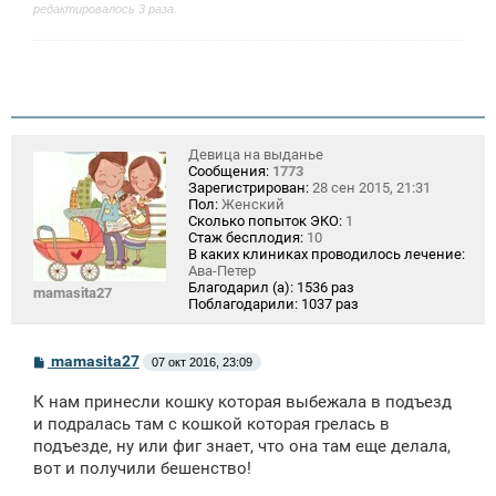
редактировалось 3 раза.
Девица на выданье
Сообщения:
1773
Зарегистрирован:
28 сен 2015, 21:31
Пол:
Женский
Сколько попыток ЭКО:
1
Стаж бесплодия:
10
В каких клиниках проводилось лечение:
Ава-Петер
Благодарил (а):
1536 раз
mamasita27
Поблагодарили:
1037 раз
С
mamasita27
07 окт 2016, 23:09
о
о
К нам принесли кошку которая выбежала в подъезд
б
щ
и подралась там с кошкой которая грелась в
е
подъезде, ну или фиг знает, что она там еще делала,
н
вот и получили бешенство!
и
е