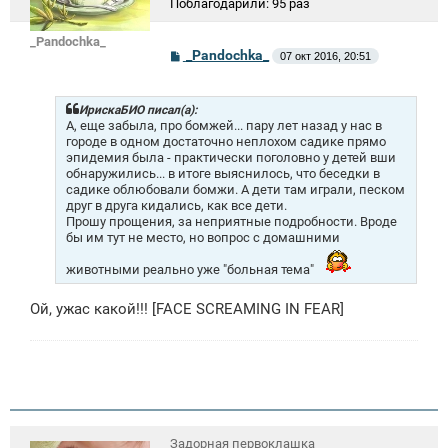
Поблагодарили:
95 раз
_Pandochka_
С
_Pandochka_
07 окт 2016, 20:51
о
о
б
щ
ИрискаБИО писал(а):
е
А, еще забыла, про бомжей... пару лет назад у нас в
н
городе в одном достаточно неплохом садике прямо
и
эпидемия была - практически поголовно у детей вши
е
обнаружились... в итоге выяснилось, что беседки в
садике облюбовали бомжи. А дети там играли, песком
друг в друга кидались, как все дети.
Прошу прощения, за неприятные подробности. Вроде
бы им тут не место, но вопрос с домашними
животными реально уже "больная тема"
Ой, ужас какой!!! [FACE SCREAMING IN FEAR]
Задорная первоклашка