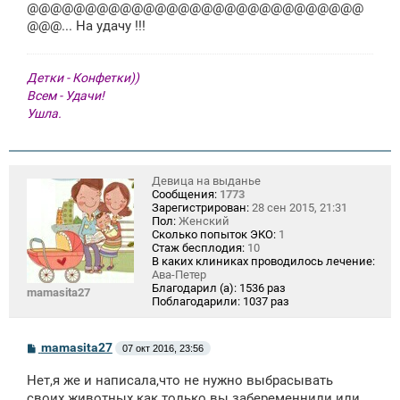
щ
@@@@@@@@@@@@@@@@@@@@@@@@@@@@@
е
@@@... На удачу !!!
н
и
е
Детки - Конфетки))
Всем - Удачи!
Ушла.
Девица на выданье
Сообщения:
1773
Зарегистрирован:
28 сен 2015, 21:31
Пол:
Женский
Сколько попыток ЭКО:
1
Стаж бесплодия:
10
В каких клиниках проводилось лечение:
Ава-Петер
Благодарил (а):
1536 раз
mamasita27
Поблагодарили:
1037 раз
С
mamasita27
07 окт 2016, 23:56
о
о
Нет,я же и написала,что не нужно выбрасывать
б
щ
своих животных как только вы забеременнили или