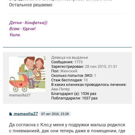
е
Остальное решаемо
Детки - Конфетки))
Всем - Удачи!
Ушла.
Девица на выданье
Сообщения:
1773
Зарегистрирован:
28 сен 2015, 21:31
Пол:
Женский
Сколько попыток ЭКО:
1
Стаж бесплодия:
10
В каких клиниках проводилось лечение:
Ава-Петер
Благодарил (а):
1536 раз
mamasita27
Поблагодарили:
1037 раз
С
mamasita27
07 окт 2016, 23:28
о
о
Да согласна с Кло,у меня у подружки малыш родился
б
щ
с пневманией, дак они теперь даже в помещении, где
е