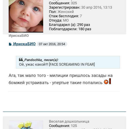
Сообщения:
325
Зарегистрирован:
30 апр 2016, 13:13
Пол:
Женский
Стаж бесплодия:
7
Откуда:
МО
Благодарил (а):
290 раз
Поблагодарили:
180 раз
ИрискаБИО
С
ИрискаБИО
07 окт 2016, 20:54
о
о
б
щ
_Pandochka_ писал(а):
е
Ой, ужас какой!!! [FACE SCREAMING IN FEAR]
н
и
Ага, так мало того - милиции пришлось засады на
е
бомжей устраивать - упертые такие попались
Веселая дошкольница
Сообщения:
125