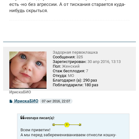
есть -но без агрессии. А от тискания старается куда-
нибудь скрыться.
Задорная первоклашка
Сообщения:
325
Зарегистрирован:
30 апр 2016, 13:13
Пол:
Женский
Стаж бесплодия:
7
Откуда:
МО
Благодарил (а):
290 раз
Поблагодарили:
180 раз
ИрискаБИО
С
ИрискаБИО
07 окт 2016, 22:07
о
о
б
щ
vesnaya писал(а):
е
н
Всем приветик!
и
А мы перед заберемениваниваем отнесли кошку-
е