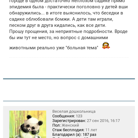
городе в одном достаточно неплохом садике прямо
е
эпидемия была - практически поголовно у детей вши
н
обнаружились... в итоге выяснилось, что беседки в
и
е
садике облюбовали бомжи. А дети там играли,
песком друг в друга кидались, как все дети.
Прошу прощения, за неприятные подробности. Вроде
бы им тут не место, но вопрос с домашними
животными реально уже "больная тема"
Веселая дошкольница
Сообщения:
123
Зарегистрирован:
27 сен 2016, 16:17
Пол:
Женский
Стаж бесплодия:
11 лет
Благодарил (а):
187 раз