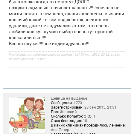
была кошка когда то не могут ДОЛГО
н
находиться,малыш начинает кашлять!!!!!сначала не
и
е
могли понять в чем дело, сдали аллергены -выявили
кошачий какой-то там подшерсток,всех кошек
удалили, даже не задумались,о том, что очень
любили кошку...думаю выбор очень тут простой
кошка или сын!!!!!
Все до случая!!!!все индивидуально!!!!
Последний раз редактировалось
mamasita27
07 окт 2016, 23:32, всего
редактировалось 1 раз.
Девица на выданье
Сообщения:
1773
Зарегистрирован:
28 сен 2015, 21:31
Пол:
Женский
Сколько попыток ЭКО:
1
Стаж бесплодия:
10
В каких клиниках проводилось лечение:
Ава-Петер