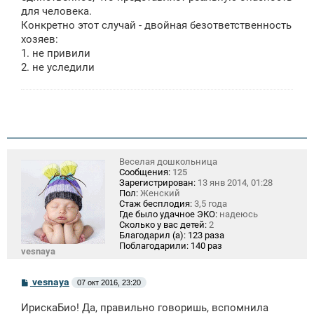
для человека.
Конкретно этот случай - двойная безответственность
хозяев:
1. не привили
2. не уследили
Веселая дошкольница
Сообщения:
125
Зарегистрирован:
13 янв 2014, 01:28
Пол:
Женский
Стаж бесплодия:
3,5 года
Где было удачное ЭКО:
надеюсь
Сколько у вас детей:
2
Благодарил (а):
123 раза
Поблагодарили:
140 раз
vesnaya
С
vesnaya
07 окт 2016, 23:20
о
о
ИрискаБио! Да, правильно говоришь, вспомнила
б