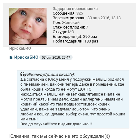
Задорная первоклашка
Сообщения:
325
Зарегистрирован:
30 апр 2016, 13:13
Пол:
Женский
Стаж бесплодия:
7
Откуда:
МО
Благодарил (а):
290 раз
Поблагодарили:
180 раз
ИрискаБИО
С
ИрискаБИО
07 окт 2016, 23:47
о
о
б
щ
yulianna-bydymama писал(а):
е
Да согласна с Кло,у меня у подружки малыш родился
н
с пневманией, дак они теперь даже в помещении, где
и
была кошка когда то не могут ДОЛГО
е
находиться,малыш начинает кашлять!!!!!сначала не
могли понять в чем дело, сдали аллергены -выявили
кошачий какой-то там подшерсток,всех кошек
удалили, даже не задумались,о том, что очень
любили кошку...думаю выбор очень тут простой кошка
или сын!!!!!
Все до случая!!!!все индивидуально!!!!
Юлианна, так мы сейчас не это обсуждали )))