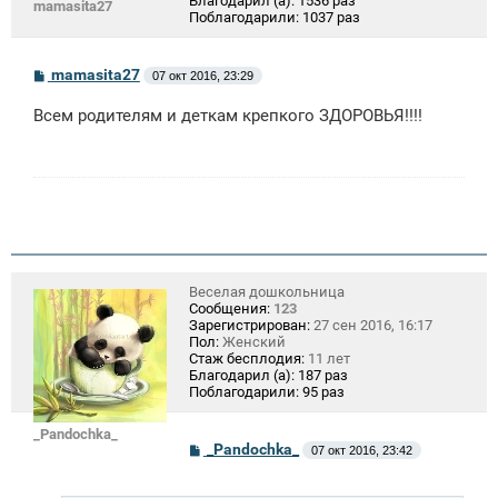
Благодарил (а):
1536 раз
mamasita27
Поблагодарили:
1037 раз
С
mamasita27
07 окт 2016, 23:29
о
о
Всем родителям и деткам крепкого ЗДОРОВЬЯ!!!!
б
щ
е
н
и
е
Веселая дошкольница
Сообщения:
123
Зарегистрирован:
27 сен 2016, 16:17
Пол:
Женский
Стаж бесплодия:
11 лет
Благодарил (а):
187 раз
Поблагодарили:
95 раз
_Pandochka_
С
_Pandochka_
07 окт 2016, 23:42
о
о
б