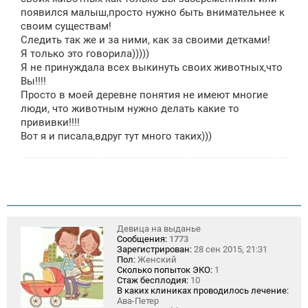
е
появился малыш,просто нужно быть внимательнее к
н
своим существам!
и
е
Следить так же и за ними, как за своими детками!
Я только это говорила)))))
Я не принуждала всех выкинуть своих животных,что
Вы!!!!
Просто в моей деревне понятия не имеют многие
люди, что животным нужно делать какие то
прививки!!!!
Вот я и писала,вдруг тут много таких)))
Девица на выданье
Сообщения:
1773
Зарегистрирован:
28 сен 2015, 21:31
Пол:
Женский
Сколько попыток ЭКО:
1
Стаж бесплодия:
10
В каких клиниках проводилось лечение:
Ава-Петер