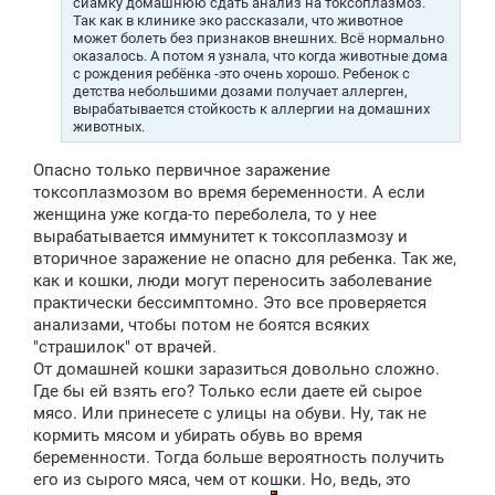
сиамку домашнюю сдать анализ на токсоплазмоз.
Так как в клинике эко рассказали, что животное
может болеть без признаков внешних. Всё нормально
оказалось. А потом я узнала, что когда животные дома
с рождения ребёнка -это очень хорошо. Ребенок с
детства небольшими дозами получает аллерген,
вырабатывается стойкость к аллергии на домашних
животных.
Опасно только первичное заражение
токсоплазмозом во время беременности. А если
женщина уже когда-то переболела, то у нее
вырабатывается иммунитет к токсоплазмозу и
вторичное заражение не опасно для ребенка. Так же,
как и кошки, люди могут переносить заболевание
практически бессимптомно. Это все проверяется
анализами, чтобы потом не боятся всяких
"страшилок" от врачей.
От домашней кошки заразиться довольно сложно.
Где бы ей взять его? Только если даете ей сырое
мясо. Или принесете с улицы на обуви. Ну, так не
кормить мясом и убирать обувь во время
беременности. Тогда больше вероятность получить
его из сырого мяса, чем от кошки. Но, ведь, это