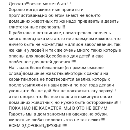
Девчата!!!всяко может быть!!!
Хорошо когда животные привиты и
проглистованы,но об этом знают не все,что
домашних животных то же надо прививать и давать
глистогонные препараты!!!
Я работала в ветклинике, насмотрелась ооочень
много всего,пока мы этого не знаем,нам кажется, что
ничего быть не может,там миллион заболеваний, так
же как и у людей и так же очень много таких которые
опасны для людей,особенно для детей и еще
особеннее для детей-девочек!!!!!
На глазах были бешанные (в прямом смысле
слова)домашние животные!которых сажали на
карантин,пока не подтвердится анализ, которых
после усыпляли и наши врачи по пол года делали
уколы,что бы не дай Бог не подхватить эту заразу!!!
я не говорю, что бы все пошли и выкинули своих
домашних животных, но нужно быть осторожными!!!!
ПОКА НАС НЕ КАСАЕТСЯ, МЫ В ЭТО НЕ ВЕРИМ!
Гадость мы в дом заносим на одежде,на обуви,
животные любят полизать что не так лежит!!!!
ВСЕМ ЗДОРОВЬЯ,ДРУЗЬЯ!!!!!