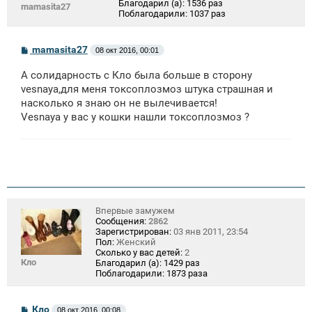
Благодарил (а):
1536 раз
mamasita27
Поблагодарили:
1037 раз
С
mamasita27
08 окт 2016, 00:01
о
о
А солидарность с Кло была больше в сторону
б
щ
vesnaya,для меня токсоплозмоз штука страшная и
е
насколько я знаю он не вылечивается!
н
Vesnaya у вас у кошки нашли токсоплозмоз ?
и
е
Впервые замужем
Сообщения:
2862
Зарегистрирован:
03 янв 2011, 23:54
Пол:
Женский
Сколько у вас детей:
2
Кло
Благодарил (а):
1429 раз
Поблагодарили:
1873 раза
С
Кло
08 окт 2016, 00:08