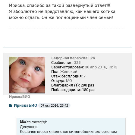
Ириска, спасибо за такой развёрнутый ответ!!!
Я абсолютно не представляю, как нашего котика
можно отдать. Он же полноценный член семьи!
Задорная первоклашка
Сообщения:
325
Зарегистрирован:
30 апр 2016, 13:13
Пол:
Женский
Стаж бесплодия:
7
Откуда:
МО
Благодарил (а):
290 раз
Поблагодарили:
180 раз
ИрискаБИО
С
ИрискаБИО
07 окт 2016, 23:42
о
о
б
щ
Кло писал(а):
е
Девушки
н
Кошачья шерсть является сильнейшим аллергеном
и