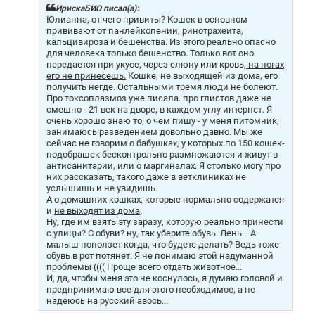
щ
ИрискаБИО писал(а):
е
Юлианна, от чего привиты? Кошек в основном
н
прививают от панлейкопении, ринотрахеита,
и
кальцивироза и бешенства. Из этого реально опасно
е
для человека только бешенство. Только вот оно
передается при укусе, через слюну или кровь,
на ногах
его не принесешь.
Кошке, не выходящей из дома, его
получить негде. Остальными тремя люди не болеют.
Про токсоплазмоз уже писала. про глистов даже не
смешно - 21 век на дворе, в каждом углу интернет. Я
очень хорошо знаю то, о чем пишу - у меня питомник,
занимаюсь разведением довольно давно. Мы же
сейчас не говорим о бабушках, у которых по 150 кошек-
подобрашек бесконтрольно размножаются и живут в
антисанитарии, или о маргиналах. Я столько могу про
них рассказать, такого даже в ветклиниках не
услышишь и не увидишь.
А о домашних кошках, которые нормально содержатся
и
не выходят из дома
.
Ну, где им взять эту заразу, которую реально принести
с улицы? С обуви? ну, так уберите обувь. Лень... А
малыш поползет когда, что будете делать? Ведь тоже
обувь в рот потянет. Я не понимаю этой надуманной
проблемы (((( Проще всего отдать животное...
И, да, чтобы меня это не коснулось, я думаю головой и
предпринимаю все для этого необходимое, а не
надеюсь на русский авось...