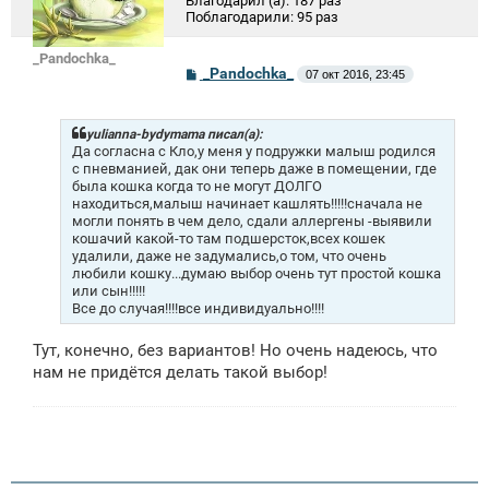
Благодарил (а):
187 раз
Поблагодарили:
95 раз
_Pandochka_
С
_Pandochka_
07 окт 2016, 23:45
о
о
б
щ
yulianna-bydymama писал(а):
е
Да согласна с Кло,у меня у подружки малыш родился
н
с пневманией, дак они теперь даже в помещении, где
и
была кошка когда то не могут ДОЛГО
е
находиться,малыш начинает кашлять!!!!!сначала не
могли понять в чем дело, сдали аллергены -выявили
кошачий какой-то там подшерсток,всех кошек
удалили, даже не задумались,о том, что очень
любили кошку...думаю выбор очень тут простой кошка
или сын!!!!!
Все до случая!!!!все индивидуально!!!!
Тут, конечно, без вариантов! Но очень надеюсь, что
нам не придётся делать такой выбор!