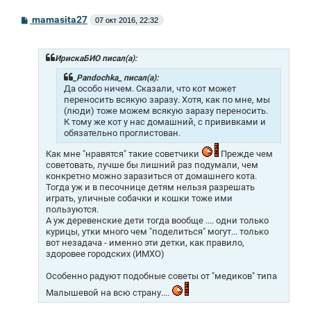
С
mamasita27
07 окт 2016, 22:32
о
о
б
щ
ИрискаБИО писал(а):
е
н
_Pandochka_ писал(а):
и
Да особо ничем. Сказали, что кот может
е
переносить всякую заразу. Хотя, как по мне, мы
(люди) тоже можем всякую заразу переносить.
К тому же кот у нас домашний, с прививками и
обязательно проглистован.
Как мне "нравятся" такие советчики
Прежде чем
советовать, лучше бы лишний раз подумали, чем
конкретно можно заразиться от домашнего кота.
Тогда уж и в песочнице детям нельзя разрешать
играть, уличные собачки и кошки тоже ими
пользуются.
А уж деревенские дети тогда вообще .... одни только
курицы, утки много чем "поделиться" могут... только
вот незадача - именно эти детки, как правило,
здоровее городских (ИМХО)
Особенно радуют подобные советы от "медиков" типа
Малышевой на всю страну....