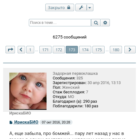
Закрыто
Поиск
Расширенный п
6275 сообщений
Страница
173
из
180
1
171
172
173
174
175
180
…
…
Пред.
Сл
Задорная первоклашка
Сообщения:
325
Зарегистрирован:
30 апр 2016, 13:13
Пол:
Женский
Стаж бесплодия:
7
Откуда:
МО
Благодарил (а):
290 раз
Поблагодарили:
180 раз
ИрискаБИО
С
ИрискаБИО
07 окт 2016, 20:28
о
о
А, еще забыла, про бомжей... пару лет назад у нас в
б
щ