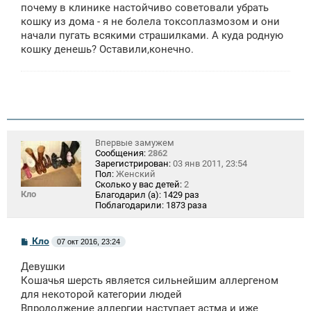
щ
почему в клинике настойчиво советовали убрать
е
кошку из дома - я не болела токсоплазмозом и они
н
начали пугать всякими страшилками. А куда родную
и
е
кошку денешь? Оставили,конечно.
Впервые замужем
Сообщения:
2862
Зарегистрирован:
03 янв 2011, 23:54
Пол:
Женский
Сколько у вас детей:
2
Кло
Благодарил (а):
1429 раз
Поблагодарили:
1873 раза
С
Кло
07 окт 2016, 23:24
о
о
Девушки
б
щ
Кошачья шерсть является сильнейшим аллергеном
е
для некоторой категории людей
н
Впродолжение аллергии наступает астма и иже
и