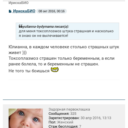
ИрискаБИО
С
ИрискаБИО
08 окт 2016, 00:16
о
о
б
щ
yulianna-bydymama писал(а):
е
для меня токсоплозмоз штука страшная и насколько
н
я знаю он не вылечивается!
и
е
Юлианна, в каждом человеке столько страшных штук
живет )))
Токсоплазмоз страшен только беременным, а если
ранее болела, то и беременным не страшен.
Не того ты боишься
Задорная первоклашка
Сообщения:
325
Зарегистрирован:
30 апр 2016, 13:13
Пол:
Женский
Стаж бесплодия:
7