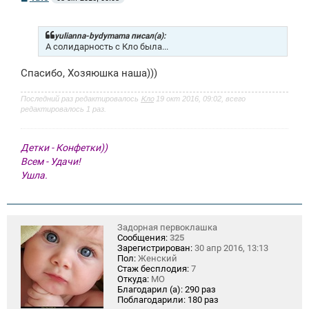
о
о
б
щ
yulianna-bydymama писал(а):
е
А солидарность с Кло была...
н
и
Спасибо, Хозяюшка наша)))
е
Последний раз редактировалось
Кло
19 окт 2016, 09:02, всего
редактировалось 1 раз.
Детки - Конфетки))
Всем - Удачи!
Ушла.
Задорная первоклашка
Сообщения:
325
Зарегистрирован:
30 апр 2016, 13:13
Пол:
Женский
Стаж бесплодия:
7
Откуда:
МО
Благодарил (а):
290 раз
Поблагодарили:
180 раз