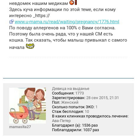
невдомек нашим медикам
Здесь куча информации по этой теме, если кому
интересно _https://
www.u-mama.ru/read/waiting/pregnancy/1776.html
По поводу аллергенов на 100% с Вами согласна.
Поэтому была очень рада, что у нашей СМ есть
кошка. Так сказать, чтобы малыш привыкал с самого
начала
Девица на выданье
Сообщения:
1773
Зарегистрирован:
28 сен 2015, 21:31
Пол:
Женский
Сколько попыток ЭКО:
1
Стаж бесплодия:
10
В каких клиниках проводилось лечение:
Ава-Петер
Благодарил (а):
1536 раз
mamasita27
Поблагодарили:
1037 раз