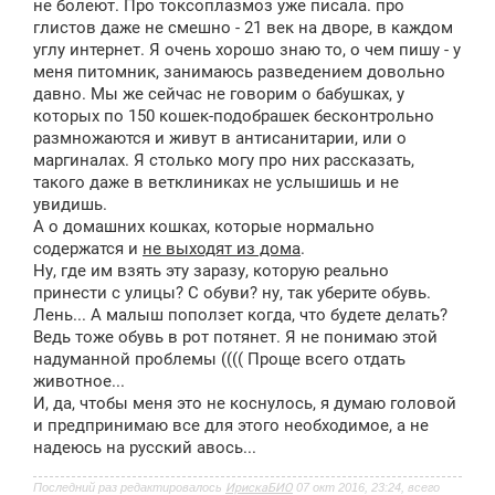
не болеют. Про токсоплазмоз уже писала. про
глистов даже не смешно - 21 век на дворе, в каждом
углу интернет. Я очень хорошо знаю то, о чем пишу - у
меня питомник, занимаюсь разведением довольно
давно. Мы же сейчас не говорим о бабушках, у
которых по 150 кошек-подобрашек бесконтрольно
размножаются и живут в антисанитарии, или о
маргиналах. Я столько могу про них рассказать,
такого даже в ветклиниках не услышишь и не
увидишь.
А о домашних кошках, которые нормально
содержатся и
не выходят из дома
.
Ну, где им взять эту заразу, которую реально
принести с улицы? С обуви? ну, так уберите обувь.
Лень... А малыш поползет когда, что будете делать?
Ведь тоже обувь в рот потянет. Я не понимаю этой
надуманной проблемы (((( Проще всего отдать
животное...
И, да, чтобы меня это не коснулось, я думаю головой
и предпринимаю все для этого необходимое, а не
надеюсь на русский авось...
Последний раз редактировалось
ИрискаБИО
07 окт 2016, 23:24, всего