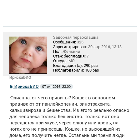
Задорная первоклашка
Сообщения:
325
Зарегистрирован:
30 апр 2016, 13:13
Пол:
Женский
Стаж бесплодия:
7
Откуда:
МО
Благодарил (а):
290 раз
Поблагодарили:
180 раз
ИрискаБИО
С
ИрискаБИО
07 окт 2016, 23:00
о
о
Юлианна, от чего привиты? Кошек в основном
б
щ
прививают от панлейкопении, ринотрахеита,
е
кальцивироза и бешенства. Из этого реально опасно
н
для человека только бешенство. Только вот оно
и
е
передается при укусе, через слюну или кровь,
на
ногах его не принесешь.
Кошке, не выходящей из
дома, его получить негде. Остальными тремя люди