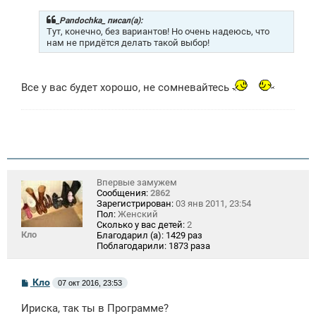
б
щ
_Pandochka_ писал(а):
е
Тут, конечно, без вариантов! Но очень надеюсь, что
н
нам не придётся делать такой выбор!
и
е
Все у вас будет хорошо, не сомневайтесь
Впервые замужем
Сообщения:
2862
Зарегистрирован:
03 янв 2011, 23:54
Пол:
Женский
Сколько у вас детей:
2
Кло
Благодарил (а):
1429 раз
Поблагодарили:
1873 раза
С
Кло
07 окт 2016, 23:53
о
о
Ириска, так ты в Программе?
б