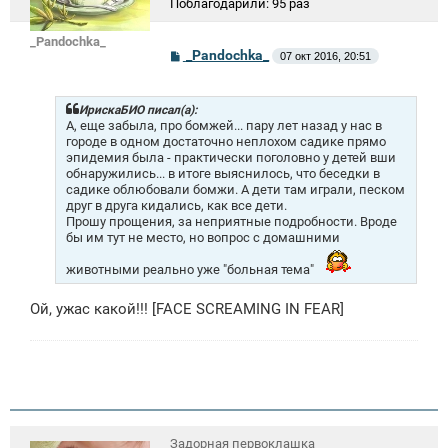
Поблагодарили:
95 раз
_Pandochka_
С
_Pandochka_
07 окт 2016, 20:51
о
о
б
щ
ИрискаБИО писал(а):
е
А, еще забыла, про бомжей... пару лет назад у нас в
н
городе в одном достаточно неплохом садике прямо
и
эпидемия была - практически поголовно у детей вши
е
обнаружились... в итоге выяснилось, что беседки в
садике облюбовали бомжи. А дети там играли, песком
друг в друга кидались, как все дети.
Прошу прощения, за неприятные подробности. Вроде
бы им тут не место, но вопрос с домашними
животными реально уже "больная тема"
Ой, ужас какой!!! [FACE SCREAMING IN FEAR]
Задорная первоклашка