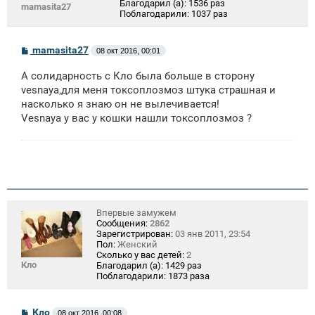
Благодарил (а):
1536 раз
mamasita27
Поблагодарили:
1037 раз
С
mamasita27
08 окт 2016, 00:01
о
о
А солидарность с Кло была больше в сторону
б
щ
vesnaya,для меня токсоплозмоз штука страшная и
е
насколько я знаю он не вылечивается!
н
Vesnaya у вас у кошки нашли токсоплозмоз ?
и
е
Впервые замужем
Сообщения:
2862
Зарегистрирован:
03 янв 2011, 23:54
Пол:
Женский
Сколько у вас детей:
2
Кло
Благодарил (а):
1429 раз
Поблагодарили:
1873 раза
С
Кло
08 окт 2016, 00:08