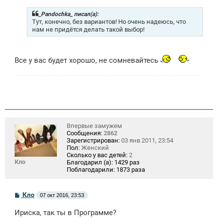
б
щ
_Pandochka_ писал(а):
е
Тут, конечно, без вариантов! Но очень надеюсь, что
н
нам не придётся делать такой выбор!
и
е
Все у вас будет хорошо, не сомневайтесь
Впервые замужем
Сообщения:
2862
Зарегистрирован:
03 янв 2011, 23:54
Пол:
Женский
Сколько у вас детей:
2
Кло
Благодарил (а):
1429 раз
Поблагодарили:
1873 раза
С
Кло
07 окт 2016, 23:53
о
о
Ириска, так ты в Программе?
б