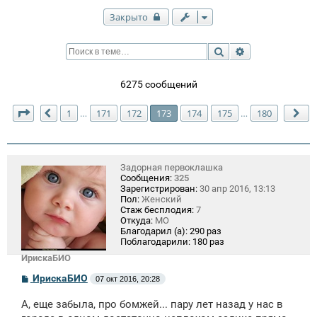
Закрыто
Поиск
Расширенный п
6275 сообщений
Страница
173
из
180
1
171
172
173
174
175
180
…
…
Пред.
Сл
Задорная первоклашка
Сообщения:
325
Зарегистрирован:
30 апр 2016, 13:13
Пол:
Женский
Стаж бесплодия:
7
Откуда:
МО
Благодарил (а):
290 раз
Поблагодарили:
180 раз
ИрискаБИО
С
ИрискаБИО
07 окт 2016, 20:28
о
о
А, еще забыла, про бомжей... пару лет назад у нас в
б
щ