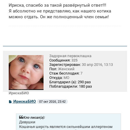
Ириска, спасибо за такой развёрнутый ответ!!!
Я абсолютно не представляю, как нашего котика
можно отдать. Он же полноценный член семьи!
Задорная первоклашка
Сообщения:
325
Зарегистрирован:
30 апр 2016, 13:13
Пол:
Женский
Стаж бесплодия:
7
Откуда:
МО
Благодарил (а):
290 раз
Поблагодарили:
180 раз
ИрискаБИО
С
ИрискаБИО
07 окт 2016, 23:42
о
о
б
щ
Кло писал(а):
е
Девушки
н
Кошачья шерсть является сильнейшим аллергеном
и