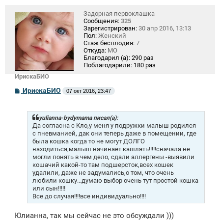
Задорная первоклашка
Сообщения:
325
Зарегистрирован:
30 апр 2016, 13:13
Пол:
Женский
Стаж бесплодия:
7
Откуда:
МО
Благодарил (а):
290 раз
Поблагодарили:
180 раз
ИрискаБИО
С
ИрискаБИО
07 окт 2016, 23:47
о
о
б
щ
yulianna-bydymama писал(а):
е
Да согласна с Кло,у меня у подружки малыш родился
н
с пневманией, дак они теперь даже в помещении, где
и
была кошка когда то не могут ДОЛГО
е
находиться,малыш начинает кашлять!!!!!сначала не
могли понять в чем дело, сдали аллергены -выявили
кошачий какой-то там подшерсток,всех кошек
удалили, даже не задумались,о том, что очень
любили кошку...думаю выбор очень тут простой кошка
или сын!!!!!
Все до случая!!!!все индивидуально!!!!
Юлианна, так мы сейчас не это обсуждали )))