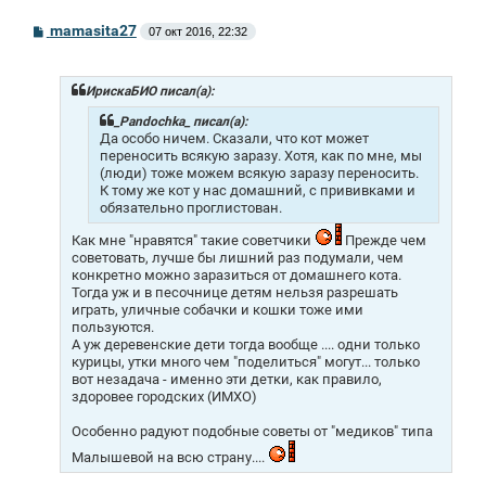
С
mamasita27
07 окт 2016, 22:32
о
о
б
щ
ИрискаБИО писал(а):
е
н
_Pandochka_ писал(а):
и
Да особо ничем. Сказали, что кот может
е
переносить всякую заразу. Хотя, как по мне, мы
(люди) тоже можем всякую заразу переносить.
К тому же кот у нас домашний, с прививками и
обязательно проглистован.
Как мне "нравятся" такие советчики
Прежде чем
советовать, лучше бы лишний раз подумали, чем
конкретно можно заразиться от домашнего кота.
Тогда уж и в песочнице детям нельзя разрешать
играть, уличные собачки и кошки тоже ими
пользуются.
А уж деревенские дети тогда вообще .... одни только
курицы, утки много чем "поделиться" могут... только
вот незадача - именно эти детки, как правило,
здоровее городских (ИМХО)
Особенно радуют подобные советы от "медиков" типа
Малышевой на всю страну....