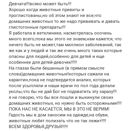
Девчата!!!всяко может быть!!!
Хорошо когда животные привиты и
проглистованы,но об этом знают не все,что
домашних животных то же надо прививать и давать
глистогонные препараты!!!
Я работала в ветклинике, насмотрелась ооочень
много всего,пока мы этого не знаем,нам кажется, что
ничего быть не может,там миллион заболеваний, так
же как и у людей и так же очень много таких которые
опасны для людей,особенно для детей и еще
особеннее для детей-девочек!!!!!
На глазах были бешанные (в прямом смысле
слова)домашние животные!которых сажали на
карантин,пока не подтвердится анализ, которых
после усыпляли и наши врачи по пол года делали
уколы,что бы не дай Бог не подхватить эту заразу!!!
я не говорю, что бы все пошли и выкинули своих
домашних животных, но нужно быть осторожными!!!!
ПОКА НАС НЕ КАСАЕТСЯ, МЫ В ЭТО НЕ ВЕРИМ!
Гадость мы в дом заносим на одежде,на обуви,
животные любят полизать что не так лежит!!!!
ВСЕМ ЗДОРОВЬЯ,ДРУЗЬЯ!!!!!