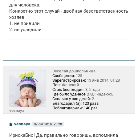
для человека.
Конкретно этот случай - двойная безответственность
хозяев:
1. не привили
2. не уследили
Веселая дошкольница
Сообщения:
125
Зарегистрирован:
13 янв 2014, 01:28
Пол:
Женский
Стаж бесплодия:
3,5 года
Где было удачное ЭКО:
надеюсь
Сколько у вас детей:
2
Благодарил (а):
123 раза
Поблагодарили:
140 раз
vesnaya
С
vesnaya
07 окт 2016, 23:20
о
о
ИрискаБио! Да, правильно говоришь, вспомнила
б