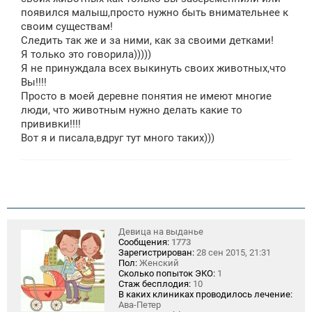
е
появился малыш,просто нужно быть внимательнее к
н
своим существам!
и
е
Следить так же и за ними, как за своими детками!
Я только это говорила)))))
Я не принуждала всех выкинуть своих животных,что
Вы!!!!
Просто в моей деревне понятия не имеют многие
люди, что животным нужно делать какие то
прививки!!!!
Вот я и писала,вдруг тут много таких)))
Девица на выданье
Сообщения:
1773
Зарегистрирован:
28 сен 2015, 21:31
Пол:
Женский
Сколько попыток ЭКО:
1
Стаж бесплодия:
10
В каких клиниках проводилось лечение:
Ава-Петер