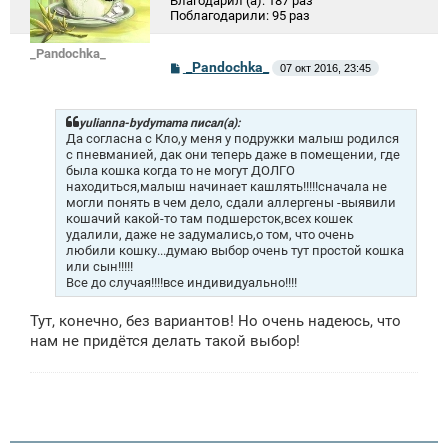
Благодарил (а):
187 раз
Поблагодарили:
95 раз
_Pandochka_
С
_Pandochka_
07 окт 2016, 23:45
о
о
б
щ
yulianna-bydymama писал(а):
е
Да согласна с Кло,у меня у подружки малыш родился
н
с пневманией, дак они теперь даже в помещении, где
и
была кошка когда то не могут ДОЛГО
е
находиться,малыш начинает кашлять!!!!!сначала не
могли понять в чем дело, сдали аллергены -выявили
кошачий какой-то там подшерсток,всех кошек
удалили, даже не задумались,о том, что очень
любили кошку...думаю выбор очень тут простой кошка
или сын!!!!!
Все до случая!!!!все индивидуально!!!!
Тут, конечно, без вариантов! Но очень надеюсь, что
нам не придётся делать такой выбор!