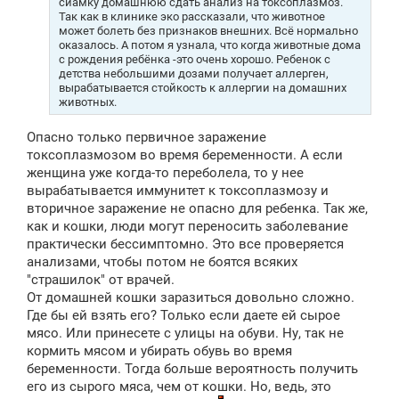
сиамку домашнюю сдать анализ на токсоплазмоз.
Так как в клинике эко рассказали, что животное
может болеть без признаков внешних. Всё нормально
оказалось. А потом я узнала, что когда животные дома
с рождения ребёнка -это очень хорошо. Ребенок с
детства небольшими дозами получает аллерген,
вырабатывается стойкость к аллергии на домашних
животных.
Опасно только первичное заражение
токсоплазмозом во время беременности. А если
женщина уже когда-то переболела, то у нее
вырабатывается иммунитет к токсоплазмозу и
вторичное заражение не опасно для ребенка. Так же,
как и кошки, люди могут переносить заболевание
практически бессимптомно. Это все проверяется
анализами, чтобы потом не боятся всяких
"страшилок" от врачей.
От домашней кошки заразиться довольно сложно.
Где бы ей взять его? Только если даете ей сырое
мясо. Или принесете с улицы на обуви. Ну, так не
кормить мясом и убирать обувь во время
беременности. Тогда больше вероятность получить
его из сырого мяса, чем от кошки. Но, ведь, это