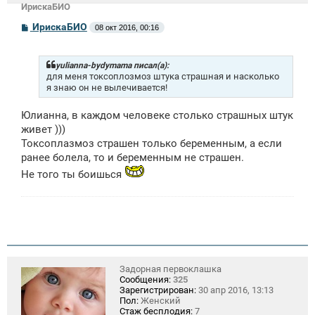
ИрискаБИО
С
ИрискаБИО
08 окт 2016, 00:16
о
о
б
щ
yulianna-bydymama писал(а):
е
для меня токсоплозмоз штука страшная и насколько
н
я знаю он не вылечивается!
и
е
Юлианна, в каждом человеке столько страшных штук
живет )))
Токсоплазмоз страшен только беременным, а если
ранее болела, то и беременным не страшен.
Не того ты боишься
Задорная первоклашка
Сообщения:
325
Зарегистрирован:
30 апр 2016, 13:13
Пол:
Женский
Стаж бесплодия:
7