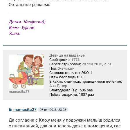
е
Остальное решаемо
Детки - Конфетки))
Всем - Удачи!
Ушла.
Девица на выданье
Сообщения:
1773
Зарегистрирован:
28 сен 2015, 21:31
Пол:
Женский
Сколько попыток ЭКО:
1
Стаж бесплодия:
10
В каких клиниках проводилось лечение:
Ава-Петер
Благодарил (а):
1536 раз
mamasita27
Поблагодарили:
1037 раз
С
mamasita27
07 окт 2016, 23:28
о
о
Да согласна с Кло,у меня у подружки малыш родился
б
щ
с пневманией, дак они теперь даже в помещении, где
е