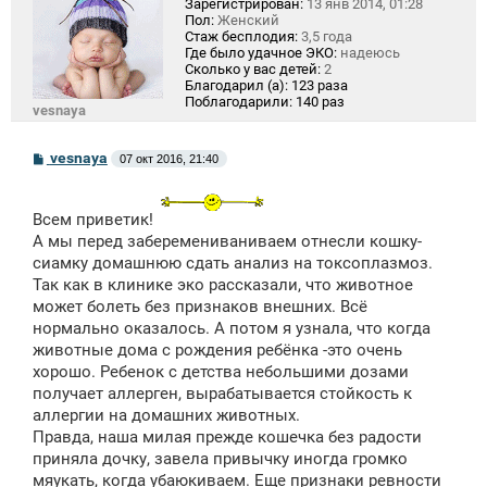
Зарегистрирован:
13 янв 2014, 01:28
Пол:
Женский
Стаж бесплодия:
3,5 года
Где было удачное ЭКО:
надеюсь
Сколько у вас детей:
2
Благодарил (а):
123 раза
Поблагодарили:
140 раз
vesnaya
С
vesnaya
07 окт 2016, 21:40
о
о
б
щ
Всем приветик!
е
А мы перед заберемениваниваем отнесли кошку-
н
сиамку домашнюю сдать анализ на токсоплазмоз.
и
е
Так как в клинике эко рассказали, что животное
может болеть без признаков внешних. Всё
нормально оказалось. А потом я узнала, что когда
животные дома с рождения ребёнка -это очень
хорошо. Ребенок с детства небольшими дозами
получает аллерген, вырабатывается стойкость к
аллергии на домашних животных.
Правда, наша милая прежде кошечка без радости
приняла дочку, завела привычку иногда громко
мяукать, когда убаюкиваем. Еще признаки ревности