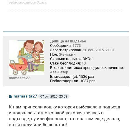
редактировалось 3 раза.
Девица на выданье
Сообщения:
1773
Зарегистрирован:
28 сен 2015, 21:31
Пол:
Женский
Сколько попыток ЭКО:
1
Стаж бесплодия:
10
В каких клиниках проводилось лечение:
Ава-Петер
Благодарил (а):
1536 раз
mamasita27
Поблагодарили:
1037 раз
С
mamasita27
07 окт 2016, 23:09
о
о
К нам принесли кошку которая выбежала в подъезд
б
щ
и подралась там с кошкой которая грелась в
е
подъезде, ну или фиг знает, что она там еще делала,
н
вот и получили бешенство!
и
е