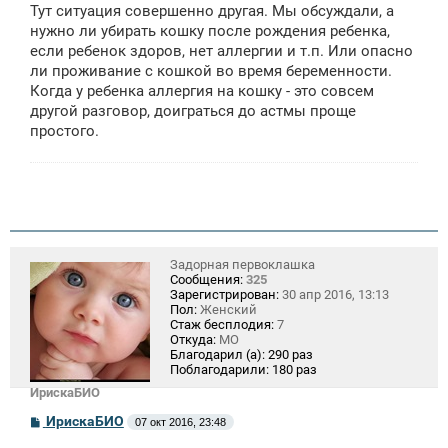
Тут ситуация совершенно другая. Мы обсуждали, а
нужно ли убирать кошку после рождения ребенка,
если ребенок здоров, нет аллергии и т.п. Или опасно
ли проживание с кошкой во время беременности.
Когда у ребенка аллергия на кошку - это совсем
другой разговор, доиграться до астмы проще
простого.
Задорная первоклашка
Сообщения:
325
Зарегистрирован:
30 апр 2016, 13:13
Пол:
Женский
Стаж бесплодия:
7
Откуда:
МО
Благодарил (а):
290 раз
Поблагодарили:
180 раз
ИрискаБИО
С
ИрискаБИО
07 окт 2016, 23:48
о
о