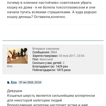
щ
почему в клинике настойчиво советовали убрать
е
кошку из дома - я не болела токсоплазмозом и они
н
начали пугать всякими страшилками. А куда родную
и
е
кошку денешь? Оставили,конечно.
Впервые замужем
Сообщения:
2862
Зарегистрирован:
03 янв 2011, 23:54
Пол:
Женский
Сколько у вас детей:
2
Кло
Благодарил (а):
1429 раз
Поблагодарили:
1873 раза
С
Кло
07 окт 2016, 23:24
о
о
Девушки
б
щ
Кошачья шерсть является сильнейшим аллергеном
е
для некоторой категории людей
н
Впродолжение аллергии наступает астма и иже
и