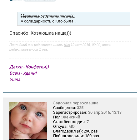
о
о
б
щ
yulianna-bydymama писал(а):
е
А солидарность с Кло была...
н
и
Спасибо, Хозяюшка наша)))
е
Последний раз редактировалось
Кло
19 окт 2016, 09:02, всего
редактировалось 1 раз.
Детки - Конфетки))
Всем - Удачи!
Ушла.
Задорная первоклашка
Сообщения:
325
Зарегистрирован:
30 апр 2016, 13:13
Пол:
Женский
Стаж бесплодия:
7
Откуда:
МО
Благодарил (а):
290 раз
Поблагодарили:
180 раз