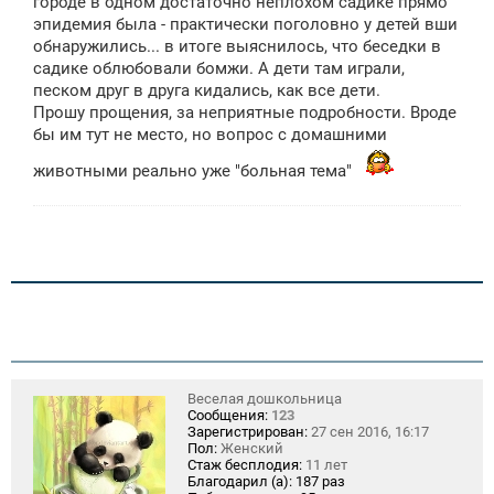
городе в одном достаточно неплохом садике прямо
е
эпидемия была - практически поголовно у детей вши
н
обнаружились... в итоге выяснилось, что беседки в
и
е
садике облюбовали бомжи. А дети там играли,
песком друг в друга кидались, как все дети.
Прошу прощения, за неприятные подробности. Вроде
бы им тут не место, но вопрос с домашними
животными реально уже "больная тема"
Веселая дошкольница
Сообщения:
123
Зарегистрирован:
27 сен 2016, 16:17
Пол:
Женский
Стаж бесплодия:
11 лет
Благодарил (а):
187 раз