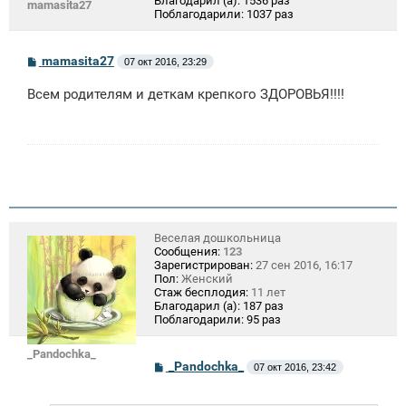
Благодарил (а):
1536 раз
mamasita27
Поблагодарили:
1037 раз
С
mamasita27
07 окт 2016, 23:29
о
о
Всем родителям и деткам крепкого ЗДОРОВЬЯ!!!!
б
щ
е
н
и
е
Веселая дошкольница
Сообщения:
123
Зарегистрирован:
27 сен 2016, 16:17
Пол:
Женский
Стаж бесплодия:
11 лет
Благодарил (а):
187 раз
Поблагодарили:
95 раз
_Pandochka_
С
_Pandochka_
07 окт 2016, 23:42
о
о
б