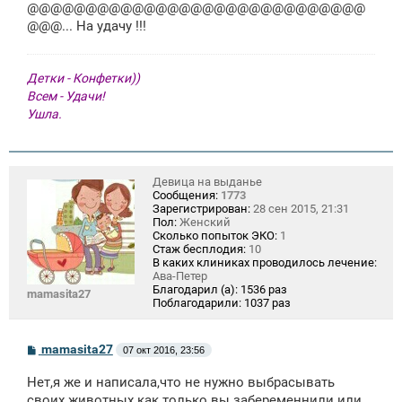
щ
@@@@@@@@@@@@@@@@@@@@@@@@@@@@@
е
@@@... На удачу !!!
н
и
е
Детки - Конфетки))
Всем - Удачи!
Ушла.
Девица на выданье
Сообщения:
1773
Зарегистрирован:
28 сен 2015, 21:31
Пол:
Женский
Сколько попыток ЭКО:
1
Стаж бесплодия:
10
В каких клиниках проводилось лечение:
Ава-Петер
Благодарил (а):
1536 раз
mamasita27
Поблагодарили:
1037 раз
С
mamasita27
07 окт 2016, 23:56
о
о
Нет,я же и написала,что не нужно выбрасывать
б
щ
своих животных как только вы забеременнили или