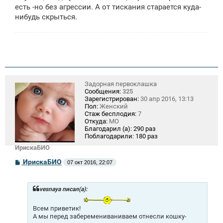
есть -но без агрессии. А от тискания старается куда-
нибудь скрыться.
Задорная первоклашка
Сообщения:
325
Зарегистрирован:
30 апр 2016, 13:13
Пол:
Женский
Стаж бесплодия:
7
Откуда:
МО
Благодарил (а):
290 раз
Поблагодарили:
180 раз
ИрискаБИО
С
ИрискаБИО
07 окт 2016, 22:07
о
о
б
щ
vesnaya писал(а):
е
н
Всем приветик!
и
А мы перед заберемениваниваем отнесли кошку-
е