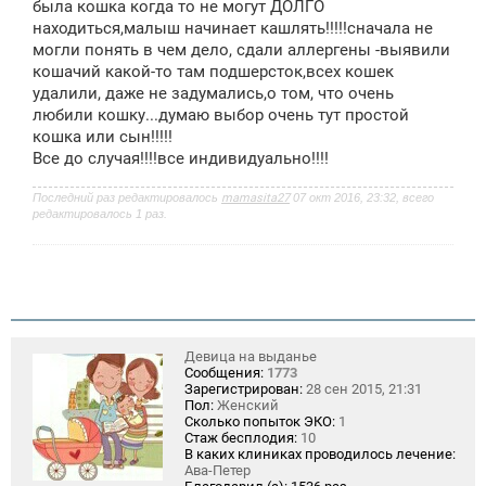
была кошка когда то не могут ДОЛГО
н
находиться,малыш начинает кашлять!!!!!сначала не
и
е
могли понять в чем дело, сдали аллергены -выявили
кошачий какой-то там подшерсток,всех кошек
удалили, даже не задумались,о том, что очень
любили кошку...думаю выбор очень тут простой
кошка или сын!!!!!
Все до случая!!!!все индивидуально!!!!
Последний раз редактировалось
mamasita27
07 окт 2016, 23:32, всего
редактировалось 1 раз.
Девица на выданье
Сообщения:
1773
Зарегистрирован:
28 сен 2015, 21:31
Пол:
Женский
Сколько попыток ЭКО:
1
Стаж бесплодия:
10
В каких клиниках проводилось лечение:
Ава-Петер