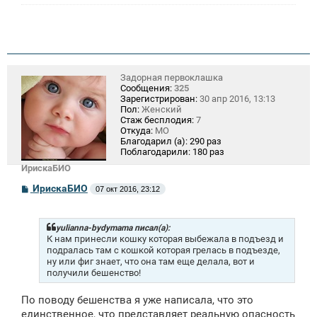
Задорная первоклашка
Сообщения:
325
Зарегистрирован:
30 апр 2016, 13:13
Пол:
Женский
Стаж бесплодия:
7
Откуда:
МО
Благодарил (а):
290 раз
Поблагодарили:
180 раз
ИрискаБИО
С
ИрискаБИО
07 окт 2016, 23:12
о
о
б
щ
yulianna-bydymama писал(а):
е
К нам принесли кошку которая выбежала в подъезд и
н
подралась там с кошкой которая грелась в подъезде,
и
ну или фиг знает, что она там еще делала, вот и
е
получили бешенство!
По поводу бешенства я уже написала, что это
единственное, что представляет реальную опасность