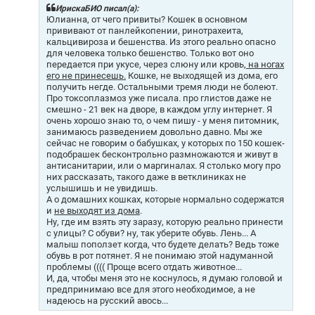
щ
ИрискаБИО писал(а):
е
Юлианна, от чего привиты? Кошек в основном
н
прививают от панлейкопении, ринотрахеита,
и
кальцивироза и бешенства. Из этого реально опасно
е
для человека только бешенство. Только вот оно
передается при укусе, через слюну или кровь,
на ногах
его не принесешь.
Кошке, не выходящей из дома, его
получить негде. Остальными тремя люди не болеют.
Про токсоплазмоз уже писала. про глистов даже не
смешно - 21 век на дворе, в каждом углу интернет. Я
очень хорошо знаю то, о чем пишу - у меня питомник,
занимаюсь разведением довольно давно. Мы же
сейчас не говорим о бабушках, у которых по 150 кошек-
подобрашек бесконтрольно размножаются и живут в
антисанитарии, или о маргиналах. Я столько могу про
них рассказать, такого даже в ветклиниках не
услышишь и не увидишь.
А о домашних кошках, которые нормально содержатся
и
не выходят из дома
.
Ну, где им взять эту заразу, которую реально принести
с улицы? С обуви? ну, так уберите обувь. Лень... А
малыш поползет когда, что будете делать? Ведь тоже
обувь в рот потянет. Я не понимаю этой надуманной
проблемы (((( Проще всего отдать животное...
И, да, чтобы меня это не коснулось, я думаю головой и
предпринимаю все для этого необходимое, а не
надеюсь на русский авось...