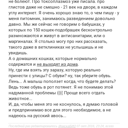
не болеют. Про токсоплазмоз уже писала. про
глистов даже не смешно - 21 век на дворе, в каждом
углу интернет. Я очень хорошо знаю то, о чем пишу - у
меня питомник, занимаюсь разведением довольно
давно. Мы же сейчас не говорим о бабушках, у
которых по 150 кошек-подобрашек бесконтрольно
размножаются и живут в антисанитарии, или о
маргиналах. Я столько могу про них рассказать,
такого даже в ветклиниках не услышишь и не
увидишь.
А о домашних кошках, которые нормально
содержатся и
не выходят из дома
.
Ну, где им взять эту заразу, которую реально
принести с улицы? С обуви? ну, так уберите обувь.
Лень... А малыш поползет когда, что будете делать?
Ведь тоже обувь в рот потянет. Я не понимаю этой
надуманной проблемы (((( Проще всего отдать
животное...
И, да, чтобы меня это не коснулось, я думаю головой
и предпринимаю все для этого необходимое, а не
надеюсь на русский авось...
Последний раз редактировалось
ИрискаБИО
07 окт 2016, 23:24, всего