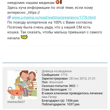
невдомек нашим медикам
Здесь куча информации по этой теме, если кому
интересно _https://
www.u-mama.ru/read/waiting/pregnancy/1776.html
По поводу аллергенов на 100% с Вами согласна.
Поэтому была очень рада, что у нашей СМ есть
кошка. Так сказать, чтобы малыш привыкал с самого
начала
Девица на выданье
Сообщения:
1773
Зарегистрирован:
28 сен 2015, 21:31
Пол:
Женский
Сколько попыток ЭКО:
1
Стаж бесплодия:
10
В каких клиниках проводилось лечение:
Ава-Петер
Благодарил (а):
1536 раз
mamasita27
Поблагодарили:
1037 раз