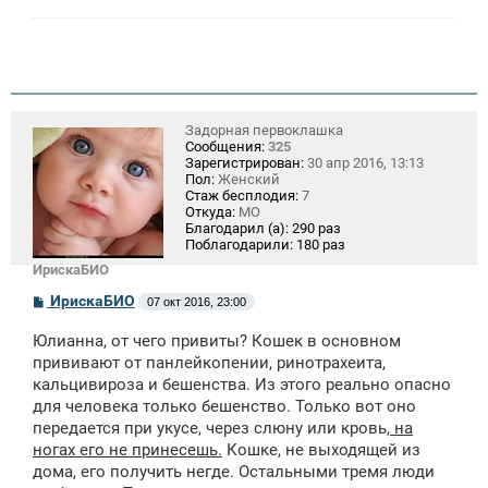
Задорная первоклашка
Сообщения:
325
Зарегистрирован:
30 апр 2016, 13:13
Пол:
Женский
Стаж бесплодия:
7
Откуда:
МО
Благодарил (а):
290 раз
Поблагодарили:
180 раз
ИрискаБИО
С
ИрискаБИО
07 окт 2016, 23:00
о
о
Юлианна, от чего привиты? Кошек в основном
б
щ
прививают от панлейкопении, ринотрахеита,
е
кальцивироза и бешенства. Из этого реально опасно
н
для человека только бешенство. Только вот оно
и
е
передается при укусе, через слюну или кровь,
на
ногах его не принесешь.
Кошке, не выходящей из
дома, его получить негде. Остальными тремя люди