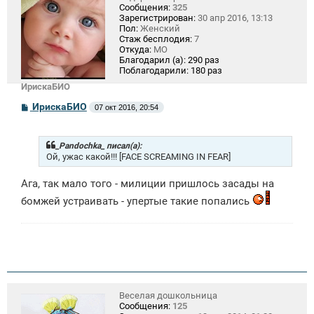
Сообщения:
325
Зарегистрирован:
30 апр 2016, 13:13
Пол:
Женский
Стаж бесплодия:
7
Откуда:
МО
Благодарил (а):
290 раз
Поблагодарили:
180 раз
ИрискаБИО
С
ИрискаБИО
07 окт 2016, 20:54
о
о
б
щ
_Pandochka_ писал(а):
е
Ой, ужас какой!!! [FACE SCREAMING IN FEAR]
н
и
Ага, так мало того - милиции пришлось засады на
е
бомжей устраивать - упертые такие попались
Веселая дошкольница
Сообщения:
125