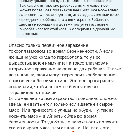
сиамку домашнюю сдать анализ на токсоплазмоз.
Так как в клинике эко рассказали, что животное
может болеть без признаков внешних. Всё нормально
оказалось. А потом я узнала, что когда животные дома
с рождения ребёнка -это очень хорошо. Ребенок с
детства небольшими дозами получает аллерген,
вырабатывается стойкость к аллергии на домашних
животных.
Опасно только первичное заражение
токсоплазмозом во время беременности. А если
женщина уже когда-то переболела, то у нее
вырабатывается иммунитет к токсоплазмозу и
вторичное заражение не опасно для ребенка. Так же,
как и кошки, люди могут переносить заболевание
практически бессимптомно. Это все проверяется
анализами, чтобы потом не боятся всяких
"страшилок" от врачей.
От домашней кошки заразиться довольно сложно.
Где бы ей взять его? Только если даете ей сырое
мясо. Или принесете с улицы на обуви. Ну, так не
кормить мясом и убирать обувь во время
беременности. Тогда больше вероятность получить
его из сырого мяса, чем от кошки. Но, ведь, это