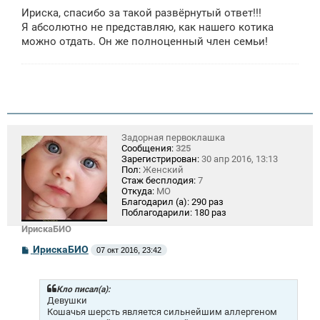
Ириска, спасибо за такой развёрнутый ответ!!!
Я абсолютно не представляю, как нашего котика
можно отдать. Он же полноценный член семьи!
Задорная первоклашка
Сообщения:
325
Зарегистрирован:
30 апр 2016, 13:13
Пол:
Женский
Стаж бесплодия:
7
Откуда:
МО
Благодарил (а):
290 раз
Поблагодарили:
180 раз
ИрискаБИО
С
ИрискаБИО
07 окт 2016, 23:42
о
о
б
щ
Кло писал(а):
е
Девушки
н
Кошачья шерсть является сильнейшим аллергеном
и