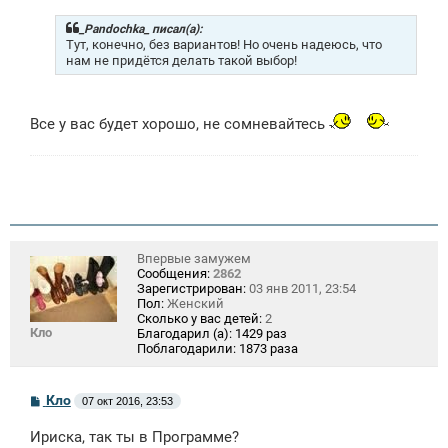
б
щ
_Pandochka_ писал(а):
е
Тут, конечно, без вариантов! Но очень надеюсь, что
н
нам не придётся делать такой выбор!
и
е
Все у вас будет хорошо, не сомневайтесь
Впервые замужем
Сообщения:
2862
Зарегистрирован:
03 янв 2011, 23:54
Пол:
Женский
Сколько у вас детей:
2
Кло
Благодарил (а):
1429 раз
Поблагодарили:
1873 раза
С
Кло
07 окт 2016, 23:53
о
о
Ириска, так ты в Программе?
б