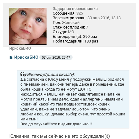
Задорная первоклашка
Сообщения:
325
Зарегистрирован:
30 апр 2016, 13:13
Пол:
Женский
Стаж бесплодия:
7
Откуда:
МО
Благодарил (а):
290 раз
Поблагодарили:
180 раз
ИрискаБИО
С
ИрискаБИО
07 окт 2016, 23:47
о
о
б
щ
yulianna-bydymama писал(а):
е
Да согласна с Кло,у меня у подружки малыш родился
н
с пневманией, дак они теперь даже в помещении, где
и
была кошка когда то не могут ДОЛГО
е
находиться,малыш начинает кашлять!!!!!сначала не
могли понять в чем дело, сдали аллергены -выявили
кошачий какой-то там подшерсток,всех кошек
удалили, даже не задумались,о том, что очень
любили кошку...думаю выбор очень тут простой кошка
или сын!!!!!
Все до случая!!!!все индивидуально!!!!
Юлианна, так мы сейчас не это обсуждали )))