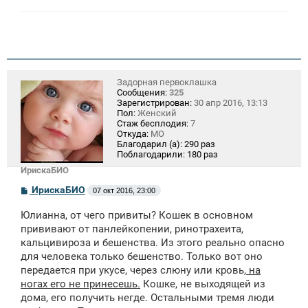
Задорная первоклашка
Сообщения:
325
Зарегистрирован:
30 апр 2016, 13:13
Пол:
Женский
Стаж бесплодия:
7
Откуда:
МО
Благодарил (а):
290 раз
Поблагодарили:
180 раз
ИрискаБИО
С
ИрискаБИО
07 окт 2016, 23:00
о
о
Юлианна, от чего привиты? Кошек в основном
б
щ
прививают от панлейкопении, ринотрахеита,
е
кальцивироза и бешенства. Из этого реально опасно
н
для человека только бешенство. Только вот оно
и
е
передается при укусе, через слюну или кровь,
на
ногах его не принесешь.
Кошке, не выходящей из
дома, его получить негде. Остальными тремя люди