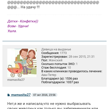
щ
@@@@@@@@@@@@@@@@@@@@@@@@@@@@@
е
@@@... На удачу !!!
н
и
е
Детки - Конфетки))
Всем - Удачи!
Ушла.
Девица на выданье
Сообщения:
1773
Зарегистрирован:
28 сен 2015, 21:31
Пол:
Женский
Сколько попыток ЭКО:
1
Стаж бесплодия:
10
В каких клиниках проводилось лечение:
Ава-Петер
Благодарил (а):
1536 раз
mamasita27
Поблагодарили:
1037 раз
С
mamasita27
07 окт 2016, 23:56
о
о
Нет,я же и написала,что не нужно выбрасывать
б
щ
своих животных как только вы забеременнили или