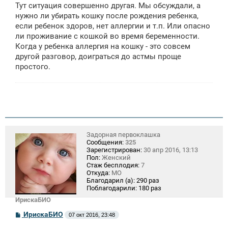
Тут ситуация совершенно другая. Мы обсуждали, а
нужно ли убирать кошку после рождения ребенка,
если ребенок здоров, нет аллергии и т.п. Или опасно
ли проживание с кошкой во время беременности.
Когда у ребенка аллергия на кошку - это совсем
другой разговор, доиграться до астмы проще
простого.
Задорная первоклашка
Сообщения:
325
Зарегистрирован:
30 апр 2016, 13:13
Пол:
Женский
Стаж бесплодия:
7
Откуда:
МО
Благодарил (а):
290 раз
Поблагодарили:
180 раз
ИрискаБИО
С
ИрискаБИО
07 окт 2016, 23:48
о
о