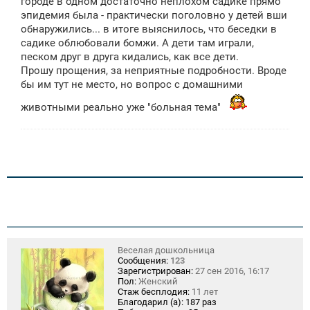
городе в одном достаточно неплохом садике прямо
е
эпидемия была - практически поголовно у детей вши
н
обнаружились... в итоге выяснилось, что беседки в
и
е
садике облюбовали бомжи. А дети там играли,
песком друг в друга кидались, как все дети.
Прошу прощения, за неприятные подробности. Вроде
бы им тут не место, но вопрос с домашними
животными реально уже "больная тема"
Веселая дошкольница
Сообщения:
123
Зарегистрирован:
27 сен 2016, 16:17
Пол:
Женский
Стаж бесплодия:
11 лет
Благодарил (а):
187 раз