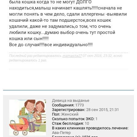
была кошка когда то не могут ДОЛГО
н
находиться,малыш начинает кашлять!!!!!сначала не
и
е
могли понять в чем дело, сдали аллергены -выявили
кошачий какой-то там подшерсток,всех кошек
удалили, даже не задумались,о том, что очень
любили кошку...думаю выбор очень тут простой
кошка или сын!!!!!
Все до случая!!!!все индивидуально!!!!
Последний раз редактировалось
mamasita27
07 окт 2016, 23:32, всего
редактировалось 1 раз.
Девица на выданье
Сообщения:
1773
Зарегистрирован:
28 сен 2015, 21:31
Пол:
Женский
Сколько попыток ЭКО:
1
Стаж бесплодия:
10
В каких клиниках проводилось лечение:
Ава-Петер