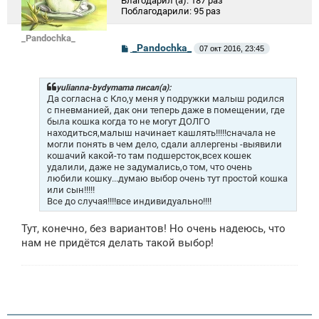
Благодарил (а):
187 раз
Поблагодарили:
95 раз
_Pandochka_
С
_Pandochka_
07 окт 2016, 23:45
о
о
б
щ
yulianna-bydymama писал(а):
е
Да согласна с Кло,у меня у подружки малыш родился
н
с пневманией, дак они теперь даже в помещении, где
и
была кошка когда то не могут ДОЛГО
е
находиться,малыш начинает кашлять!!!!!сначала не
могли понять в чем дело, сдали аллергены -выявили
кошачий какой-то там подшерсток,всех кошек
удалили, даже не задумались,о том, что очень
любили кошку...думаю выбор очень тут простой кошка
или сын!!!!!
Все до случая!!!!все индивидуально!!!!
Тут, конечно, без вариантов! Но очень надеюсь, что
нам не придётся делать такой выбор!