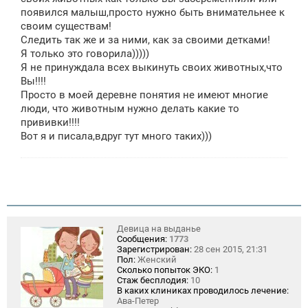
е
появился малыш,просто нужно быть внимательнее к
н
своим существам!
и
е
Следить так же и за ними, как за своими детками!
Я только это говорила)))))
Я не принуждала всех выкинуть своих животных,что
Вы!!!!
Просто в моей деревне понятия не имеют многие
люди, что животным нужно делать какие то
прививки!!!!
Вот я и писала,вдруг тут много таких)))
Девица на выданье
Сообщения:
1773
Зарегистрирован:
28 сен 2015, 21:31
Пол:
Женский
Сколько попыток ЭКО:
1
Стаж бесплодия:
10
В каких клиниках проводилось лечение:
Ава-Петер