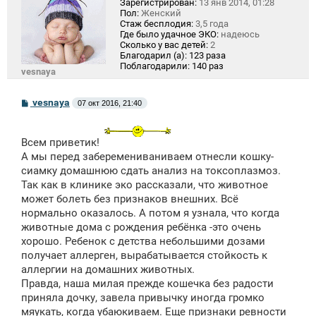
Зарегистрирован:
13 янв 2014, 01:28
Пол:
Женский
Стаж бесплодия:
3,5 года
Где было удачное ЭКО:
надеюсь
Сколько у вас детей:
2
Благодарил (а):
123 раза
Поблагодарили:
140 раз
vesnaya
С
vesnaya
07 окт 2016, 21:40
о
о
б
щ
Всем приветик!
е
А мы перед заберемениваниваем отнесли кошку-
н
сиамку домашнюю сдать анализ на токсоплазмоз.
и
е
Так как в клинике эко рассказали, что животное
может болеть без признаков внешних. Всё
нормально оказалось. А потом я узнала, что когда
животные дома с рождения ребёнка -это очень
хорошо. Ребенок с детства небольшими дозами
получает аллерген, вырабатывается стойкость к
аллергии на домашних животных.
Правда, наша милая прежде кошечка без радости
приняла дочку, завела привычку иногда громко
мяукать, когда убаюкиваем. Еще признаки ревности