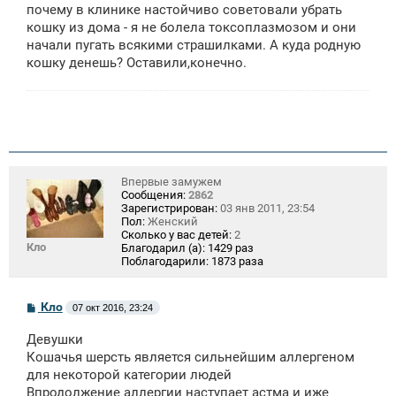
щ
почему в клинике настойчиво советовали убрать
е
кошку из дома - я не болела токсоплазмозом и они
н
начали пугать всякими страшилками. А куда родную
и
е
кошку денешь? Оставили,конечно.
Впервые замужем
Сообщения:
2862
Зарегистрирован:
03 янв 2011, 23:54
Пол:
Женский
Сколько у вас детей:
2
Кло
Благодарил (а):
1429 раз
Поблагодарили:
1873 раза
С
Кло
07 окт 2016, 23:24
о
о
Девушки
б
щ
Кошачья шерсть является сильнейшим аллергеном
е
для некоторой категории людей
н
Впродолжение аллергии наступает астма и иже
и