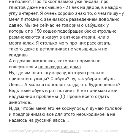
не болеют. Про токсоплазмоз уже писала. про
глистов даже не смешно - 21 век на дворе, в каждом
углу интернет. Я очень хорошо знаю то, о чем пишу - у
меня питомник, занимаюсь разведением довольно
давно. Мы же сейчас не говорим о бабушках, у
которых по 150 кошек-подобрашек бесконтрольно
размножаются и живут в антисанитарии, или о
маргиналах. Я столько могу про них рассказать,
такого даже в ветклиниках не услышишь и не
увидишь.
А о домашних кошках, которые нормально
содержатся и
не выходят из дома
.
Ну, где им взять эту заразу, которую реально
принести с улицы? С обуви? ну, так уберите обувь.
Лень... А малыш поползет когда, что будете делать?
Ведь тоже обувь в рот потянет. Я не понимаю этой
надуманной проблемы (((( Проще всего отдать
животное...
И, да, чтобы меня это не коснулось, я думаю головой
и предпринимаю все для этого необходимое, а не
надеюсь на русский авось...
Последний раз редактировалось
ИрискаБИО
07 окт 2016, 23:24, всего