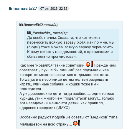
С
mamasita27
07 окт 2016, 22:32
о
о
б
щ
ИрискаБИО писал(а):
е
н
_Pandochka_ писал(а):
и
Да особо ничем. Сказали, что кот может
е
переносить всякую заразу. Хотя, как по мне, мы
(люди) тоже можем всякую заразу переносить.
К тому же кот у нас домашний, с прививками и
обязательно проглистован.
Как мне "нравятся" такие советчики
Прежде чем
советовать, лучше бы лишний раз подумали, чем
конкретно можно заразиться от домашнего кота.
Тогда уж и в песочнице детям нельзя разрешать
играть, уличные собачки и кошки тоже ими
пользуются.
А уж деревенские дети тогда вообще .... одни только
курицы, утки много чем "поделиться" могут... только
вот незадача - именно эти детки, как правило,
здоровее городских (ИМХО)
Особенно радуют подобные советы от "медиков" типа
Малышевой на всю страну....