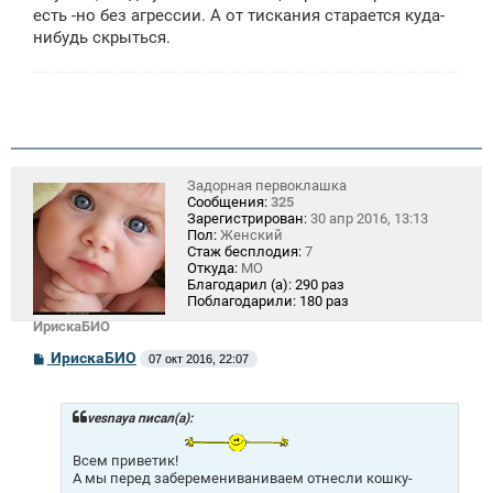
есть -но без агрессии. А от тискания старается куда-
нибудь скрыться.
Задорная первоклашка
Сообщения:
325
Зарегистрирован:
30 апр 2016, 13:13
Пол:
Женский
Стаж бесплодия:
7
Откуда:
МО
Благодарил (а):
290 раз
Поблагодарили:
180 раз
ИрискаБИО
С
ИрискаБИО
07 окт 2016, 22:07
о
о
б
щ
vesnaya писал(а):
е
н
Всем приветик!
и
А мы перед заберемениваниваем отнесли кошку-
е