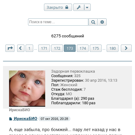
Закрыто
Поиск
Расширенный п
6275 сообщений
Страница
173
из
180
1
171
172
173
174
175
180
…
…
Пред.
Сл
Задорная первоклашка
Сообщения:
325
Зарегистрирован:
30 апр 2016, 13:13
Пол:
Женский
Стаж бесплодия:
7
Откуда:
МО
Благодарил (а):
290 раз
Поблагодарили:
180 раз
ИрискаБИО
С
ИрискаБИО
07 окт 2016, 20:28
о
о
А, еще забыла, про бомжей... пару лет назад у нас в
б
щ