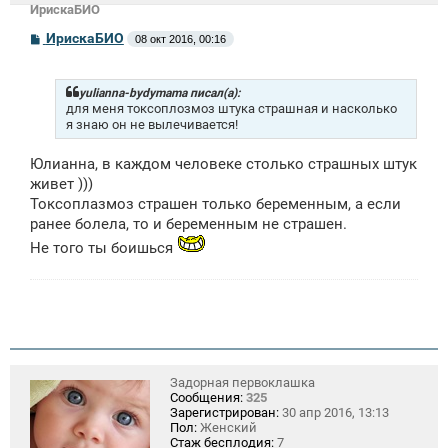
ИрискаБИО
С
ИрискаБИО
08 окт 2016, 00:16
о
о
б
щ
yulianna-bydymama писал(а):
е
для меня токсоплозмоз штука страшная и насколько
н
я знаю он не вылечивается!
и
е
Юлианна, в каждом человеке столько страшных штук
живет )))
Токсоплазмоз страшен только беременным, а если
ранее болела, то и беременным не страшен.
Не того ты боишься
Задорная первоклашка
Сообщения:
325
Зарегистрирован:
30 апр 2016, 13:13
Пол:
Женский
Стаж бесплодия:
7