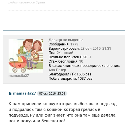
редактировалось 3 раза.
Девица на выданье
Сообщения:
1773
Зарегистрирован:
28 сен 2015, 21:31
Пол:
Женский
Сколько попыток ЭКО:
1
Стаж бесплодия:
10
В каких клиниках проводилось лечение:
Ава-Петер
Благодарил (а):
1536 раз
mamasita27
Поблагодарили:
1037 раз
С
mamasita27
07 окт 2016, 23:09
о
о
К нам принесли кошку которая выбежала в подъезд
б
щ
и подралась там с кошкой которая грелась в
е
подъезде, ну или фиг знает, что она там еще делала,
н
вот и получили бешенство!
и
е