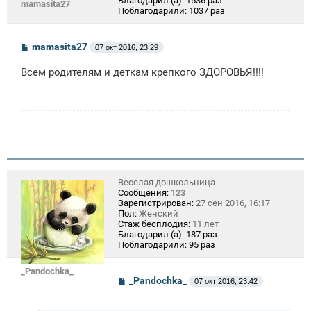
Благодарил (а):
1536 раз
mamasita27
Поблагодарили:
1037 раз
С
mamasita27
07 окт 2016, 23:29
о
о
Всем родителям и деткам крепкого ЗДОРОВЬЯ!!!!
б
щ
е
н
и
е
Веселая дошкольница
Сообщения:
123
Зарегистрирован:
27 сен 2016, 16:17
Пол:
Женский
Стаж бесплодия:
11 лет
Благодарил (а):
187 раз
Поблагодарили:
95 раз
_Pandochka_
С
_Pandochka_
07 окт 2016, 23:42
о
о
б