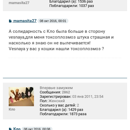
Благодарил (а):
1536 раз
mamasita27
Поблагодарили:
1037 раз
С
mamasita27
08 окт 2016, 00:01
о
о
А солидарность с Кло была больше в сторону
б
щ
vesnaya,для меня токсоплозмоз штука страшная и
е
насколько я знаю он не вылечивается!
н
Vesnaya у вас у кошки нашли токсоплозмоз ?
и
е
Впервые замужем
Сообщения:
2862
Зарегистрирован:
03 янв 2011, 23:54
Пол:
Женский
Сколько у вас детей:
2
Кло
Благодарил (а):
1429 раз
Поблагодарили:
1873 раза
С
Кло
08 окт 2016, 00:08