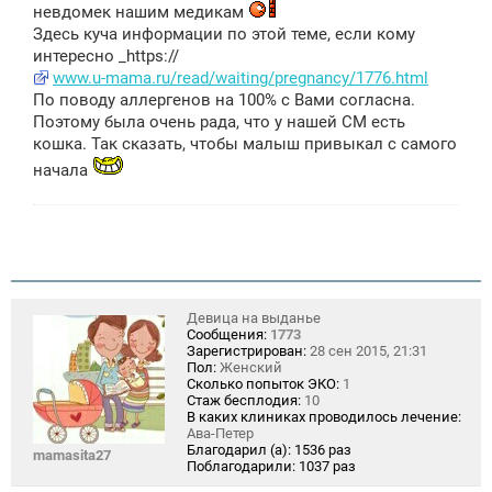
невдомек нашим медикам
Здесь куча информации по этой теме, если кому
интересно _https://
www.u-mama.ru/read/waiting/pregnancy/1776.html
По поводу аллергенов на 100% с Вами согласна.
Поэтому была очень рада, что у нашей СМ есть
кошка. Так сказать, чтобы малыш привыкал с самого
начала
Девица на выданье
Сообщения:
1773
Зарегистрирован:
28 сен 2015, 21:31
Пол:
Женский
Сколько попыток ЭКО:
1
Стаж бесплодия:
10
В каких клиниках проводилось лечение:
Ава-Петер
Благодарил (а):
1536 раз
mamasita27
Поблагодарили:
1037 раз