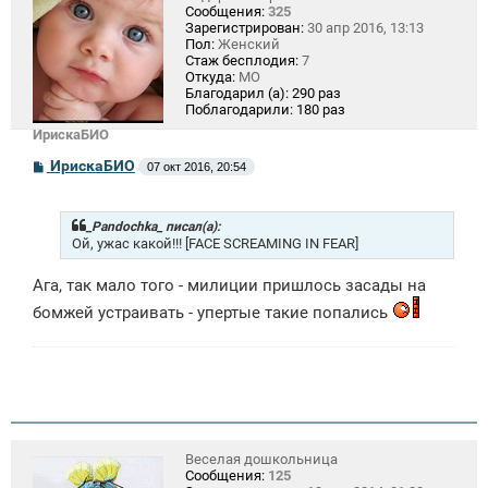
Сообщения:
325
Зарегистрирован:
30 апр 2016, 13:13
Пол:
Женский
Стаж бесплодия:
7
Откуда:
МО
Благодарил (а):
290 раз
Поблагодарили:
180 раз
ИрискаБИО
С
ИрискаБИО
07 окт 2016, 20:54
о
о
б
щ
_Pandochka_ писал(а):
е
Ой, ужас какой!!! [FACE SCREAMING IN FEAR]
н
и
Ага, так мало того - милиции пришлось засады на
е
бомжей устраивать - упертые такие попались
Веселая дошкольница
Сообщения:
125