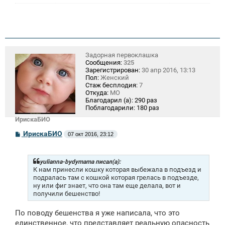
Задорная первоклашка
Сообщения:
325
Зарегистрирован:
30 апр 2016, 13:13
Пол:
Женский
Стаж бесплодия:
7
Откуда:
МО
Благодарил (а):
290 раз
Поблагодарили:
180 раз
ИрискаБИО
С
ИрискаБИО
07 окт 2016, 23:12
о
о
б
щ
yulianna-bydymama писал(а):
е
К нам принесли кошку которая выбежала в подъезд и
н
подралась там с кошкой которая грелась в подъезде,
и
ну или фиг знает, что она там еще делала, вот и
е
получили бешенство!
По поводу бешенства я уже написала, что это
единственное, что представляет реальную опасность