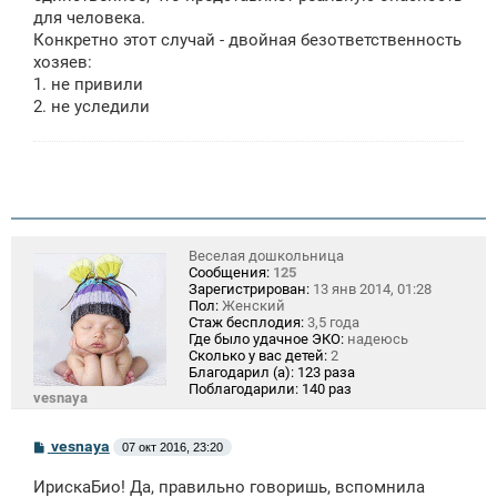
для человека.
Конкретно этот случай - двойная безответственность
хозяев:
1. не привили
2. не уследили
Веселая дошкольница
Сообщения:
125
Зарегистрирован:
13 янв 2014, 01:28
Пол:
Женский
Стаж бесплодия:
3,5 года
Где было удачное ЭКО:
надеюсь
Сколько у вас детей:
2
Благодарил (а):
123 раза
Поблагодарили:
140 раз
vesnaya
С
vesnaya
07 окт 2016, 23:20
о
о
ИрискаБио! Да, правильно говоришь, вспомнила
б