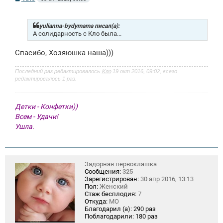
о
о
б
щ
yulianna-bydymama писал(а):
е
А солидарность с Кло была...
н
и
Спасибо, Хозяюшка наша)))
е
Последний раз редактировалось
Кло
19 окт 2016, 09:02, всего
редактировалось 1 раз.
Детки - Конфетки))
Всем - Удачи!
Ушла.
Задорная первоклашка
Сообщения:
325
Зарегистрирован:
30 апр 2016, 13:13
Пол:
Женский
Стаж бесплодия:
7
Откуда:
МО
Благодарил (а):
290 раз
Поблагодарили:
180 раз