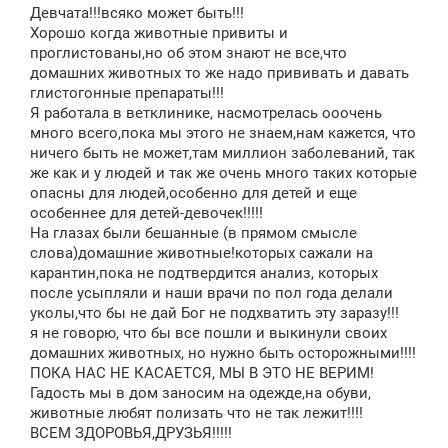
Девчата!!!всяко может быть!!!
Хорошо когда животные привиты и
проглистованы,но об этом знают не все,что
домашних животных то же надо прививать и давать
глистогонные препараты!!!
Я работала в ветклинике, насмотрелась ооочень
много всего,пока мы этого не знаем,нам кажется, что
ничего быть не может,там миллион заболеваний, так
же как и у людей и так же очень много таких которые
опасны для людей,особенно для детей и еще
особеннее для детей-девочек!!!!!
На глазах были бешанные (в прямом смысле
слова)домашние животные!которых сажали на
карантин,пока не подтвердится анализ, которых
после усыпляли и наши врачи по пол года делали
уколы,что бы не дай Бог не подхватить эту заразу!!!
я не говорю, что бы все пошли и выкинули своих
домашних животных, но нужно быть осторожными!!!!
ПОКА НАС НЕ КАСАЕТСЯ, МЫ В ЭТО НЕ ВЕРИМ!
Гадость мы в дом заносим на одежде,на обуви,
животные любят полизать что не так лежит!!!!
ВСЕМ ЗДОРОВЬЯ,ДРУЗЬЯ!!!!!