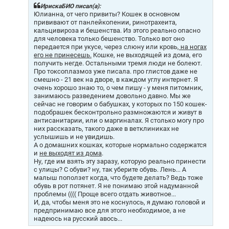
щ
ИрискаБИО писал(а):
е
Юлианна, от чего привиты? Кошек в основном
н
прививают от панлейкопении, ринотрахеита,
и
кальцивироза и бешенства. Из этого реально опасно
е
для человека только бешенство. Только вот оно
передается при укусе, через слюну или кровь,
на ногах
его не принесешь.
Кошке, не выходящей из дома, его
получить негде. Остальными тремя люди не болеют.
Про токсоплазмоз уже писала. про глистов даже не
смешно - 21 век на дворе, в каждом углу интернет. Я
очень хорошо знаю то, о чем пишу - у меня питомник,
занимаюсь разведением довольно давно. Мы же
сейчас не говорим о бабушках, у которых по 150 кошек-
подобрашек бесконтрольно размножаются и живут в
антисанитарии, или о маргиналах. Я столько могу про
них рассказать, такого даже в ветклиниках не
услышишь и не увидишь.
А о домашних кошках, которые нормально содержатся
и
не выходят из дома
.
Ну, где им взять эту заразу, которую реально принести
с улицы? С обуви? ну, так уберите обувь. Лень... А
малыш поползет когда, что будете делать? Ведь тоже
обувь в рот потянет. Я не понимаю этой надуманной
проблемы (((( Проще всего отдать животное...
И, да, чтобы меня это не коснулось, я думаю головой и
предпринимаю все для этого необходимое, а не
надеюсь на русский авось...