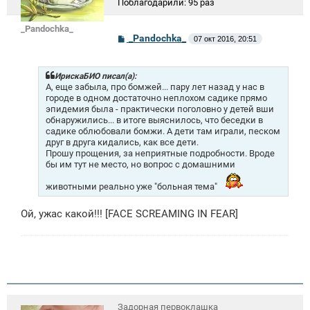
Поблагодарили:
95 раз
_Pandochka_
С
_Pandochka_
07 окт 2016, 20:51
о
о
б
щ
ИрискаБИО писал(а):
е
А, еще забыла, про бомжей... пару лет назад у нас в
н
городе в одном достаточно неплохом садике прямо
и
эпидемия была - практически поголовно у детей вши
е
обнаружились... в итоге выяснилось, что беседки в
садике облюбовали бомжи. А дети там играли, песком
друг в друга кидались, как все дети.
Прошу прощения, за неприятные подробности. Вроде
бы им тут не место, но вопрос с домашними
животными реально уже "больная тема"
Ой, ужас какой!!! [FACE SCREAMING IN FEAR]
Задорная первоклашка