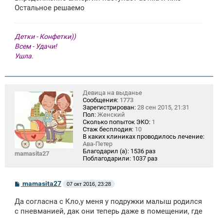
е
Остальное решаемо
Детки - Конфетки))
Всем - Удачи!
Ушла.
Девица на выданье
Сообщения:
1773
Зарегистрирован:
28 сен 2015, 21:31
Пол:
Женский
Сколько попыток ЭКО:
1
Стаж бесплодия:
10
В каких клиниках проводилось лечение:
Ава-Петер
Благодарил (а):
1536 раз
mamasita27
Поблагодарили:
1037 раз
С
mamasita27
07 окт 2016, 23:28
о
о
Да согласна с Кло,у меня у подружки малыш родился
б
щ
с пневманией, дак они теперь даже в помещении, где
е