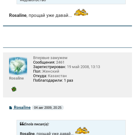
Rosaline
, прощай уже давай...
Впервые замужем
Сообщения:
2461
Зарегистрирован:
19 май 2008, 13:13
Пол:
Женский
Откуда:
Казахстан
Rosaline
Поблагодарили:
1 раз
С
Rosaline
04 авг 2009, 20:25
о
о
б
щ
Enola писал(а):
е
н
Rosaline
, прощай уже давай...