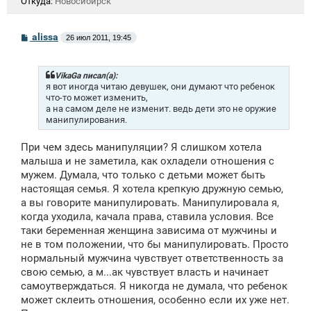
Откуда:
Новосибирск
С
alissa
26 июл 2011, 19:45
о
о
б
щ
VikaGa писал(а):
е
я вот иногда читаю девушек, они думают что ребенок
н
что-то может изменить,
и
а на самом деле не изменит. ведь дети это не оружие
е
манипулирования.
При чем здесь манипуляции? Я слишком хотела
малыша и не заметила, как охладели отношения с
мужем. Думала, что только с детьми может быть
настоящая семья. Я хотела крепкую дружную семью,
а вы говорите манипулировать. Манипулировала я,
когда уходила, качала права, ставила условия. Все
таки беременная женщина зависима от мужчины и
не в том положении, что бы манипулировать. Просто
нормальный мужчина чувствует ответственность за
свою семью, а м...ак чувствует власть и начинает
самоутверждаться. Я никогда не думала, что ребенок
может склеить отношения, особенно если их уже нет.