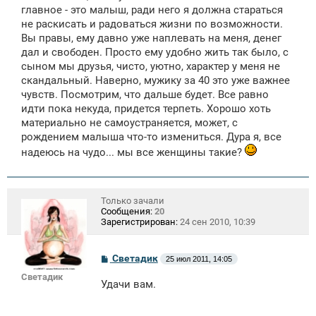
щ
главное - это малыш, ради него я должна стараться
е
не раскисать и радоваться жизни по возможности.
н
Вы правы, ему давно уже наплевать на меня, денег
и
е
дал и свободен. Просто ему удобно жить так было, с
сыном мы друзья, чисто, уютно, характер у меня не
скандальный. Наверно, мужику за 40 это уже важнее
чувств. Посмотрим, что дальше будет. Все равно
идти пока некуда, придется терпеть. Хорошо хоть
материально не самоустраняется, может, с
рождением малыша что-то измениться. Дура я, все
надеюсь на чудо... мы все женщины такие?
Только зачали
Сообщения:
20
Зарегистрирован:
24 сен 2010, 10:39
С
Светадик
25 июл 2011, 14:05
о
Светадик
о
Удачи вам.
б
щ
е