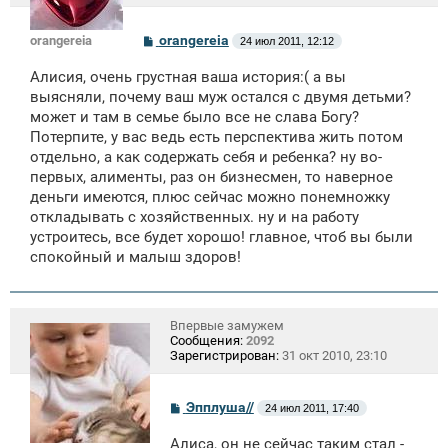
С
orangereia
orangereia
24 июл 2011, 12:12
о
о
Алисия, очень грустная ваша история:( а вы
б
щ
выясняли, почему ваш муж остался с двумя детьми?
е
может и там в семье было все не слава Богу?
н
Потерпите, у вас ведь есть перспектива жить потом
и
е
отдельно, а как содержать себя и ребенка? ну во-
первых, алименты, раз он бизнесмен, то наверное
деньги имеются, плюс сейчас можно понемножку
откладывать с хозяйственных. ну и на работу
устроитесь, все будет хорошо! главное, чтоб вы были
спокойный и малыш здоров!
Впервые замужем
Сообщения:
2092
Зарегистрирован:
31 окт 2010, 23:10
С
Эпплуша//
24 июл 2011, 17:40
о
о
Алиса, он не сейчас таким стал -
б