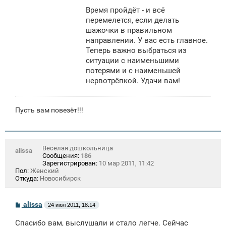
Время пройдёт - и всё
перемелется, если делать
шажочки в правильном
направлении. У вас есть главное.
Теперь важно выбраться из
ситуации с наименьшими
потерями и с наименьшей
нервотрёпкой. Удачи вам!
Пусть вам повезёт!!!
Веселая дошкольница
alissa
Сообщения:
186
Зарегистрирован:
10 мар 2011, 11:42
Пол:
Женский
Откуда:
Новосибирск
С
alissa
24 июл 2011, 18:14
о
о
Спасибо вам, выслушали и стало легче. Сейчас
б