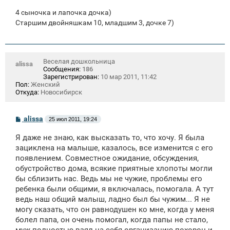
4 сыночка и лапочка дочка)
Старшим двойняшкам 10, младшим 3, дочке 7)
Веселая дошкольница
alissa
Сообщения:
186
Зарегистрирован:
10 мар 2011, 11:42
Пол:
Женский
Откуда:
Новосибирск
С
alissa
25 июл 2011, 19:24
о
о
Я даже не знаю, как высказать то, что хочу. Я была
б
щ
зациклена на малыше, казалось, все изменится с его
е
появлением. Совместное ожидание, обсуждения,
н
обустройство дома, всякие приятные хлопоты могли
и
е
бы сблизить нас. Ведь мы не чужие, проблемы его
ребенка были общими, я включалась, помогала. А тут
ведь наш общий малыш, ладно был бы чужим... Я не
могу сказать, что он равнодушен ко мне, когда у меня
болел папа, он очень помогал, когда папы не стало,