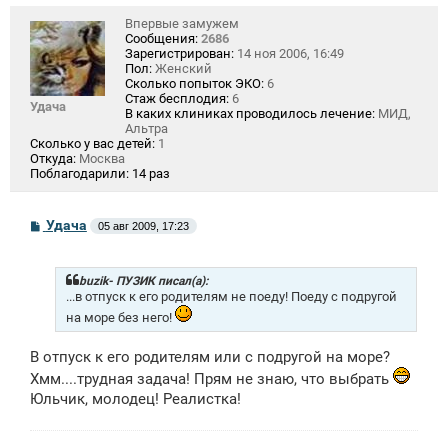
Впервые замужем
Сообщения:
2686
Зарегистрирован:
14 ноя 2006, 16:49
Пол:
Женский
Сколько попыток ЭКО:
6
Стаж бесплодия:
6
Удача
В каких клиниках проводилось лечение:
МИД,
Альтра
Сколько у вас детей:
1
Откуда:
Москва
Поблагодарили:
14 раз
С
Удача
05 авг 2009, 17:23
о
о
б
щ
buzik- ПУЗИК писал(а):
е
...в отпуск к его родителям не поеду! Поеду с подругой
н
на море без него!
и
е
В отпуск к его родителям или с подругой на море?
Хмм....трудная задача! Прям не знаю, что выбрать
Юльчик, молодец! Реалистка!