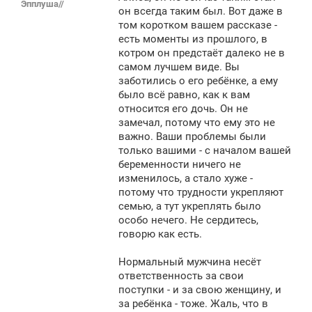
Эпплуша//
щ
он всегда таким был. Вот даже в
е
том коротком вашем рассказе -
н
есть моменты из прошлого, в
и
е
котром он предстаёт далеко не в
самом лучшем виде. Вы
заботились о его ребёнке, а ему
было всё равно, как к вам
относится его дочь. Он не
замечал, потому что ему это не
важно. Ваши проблемы были
только вашими - с началом вашей
беременности ничего не
изменилось, а стало хуже -
потому что трудности укрепляют
семью, а тут укреплять было
особо нечего. Не сердитесь,
говорю как есть.
Нормальный мужчина несёт
ответственность за свои
поступки - и за свою женщину, и
за ребёнка - тоже. Жаль, что в