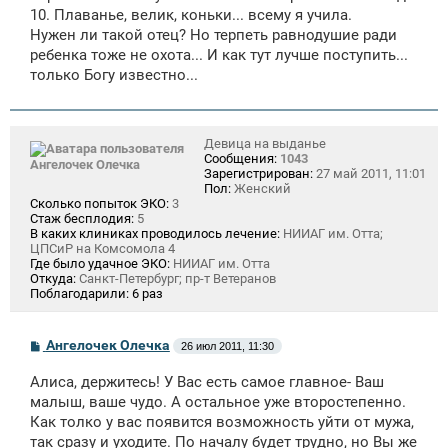
10. Плаванье, велик, коньки... всему я учила.
Нужен ли такой отец? Но терпеть равнодушие ради
ребенка тоже не охота... И как тут лучше поступить...
только Богу известно...
Девица на выданье
Сообщения:
1043
Ангелочек Олечка
Зарегистрирован:
27 май 2011, 11:01
Пол:
Женский
Сколько попыток ЭКО:
3
Стаж бесплодия:
5
В каких клиниках проводилось лечение:
НИИАГ им. Отта;
ЦПСиР на Комсомола 4
Где было удачное ЭКО:
НИИАГ им. Отта
Откуда:
Санкт-Петербург; пр-т Ветеранов
Поблагодарили:
6 раз
С
Ангелочек Олечка
26 июл 2011, 11:30
о
о
Алиса, держитесь! У Вас есть самое главное- Ваш
б
щ
малыш, ваше чудо. А остальное уже второстепенно.
е
Как толко у вас появится возможность уйти от мужа,
н
так сразу и уходите. По началу будет трудно, но Вы же
и