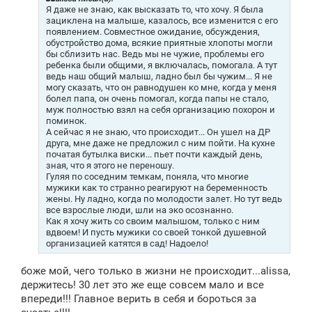
е
Я даже не знаю, как высказать то, что хочу. Я была
н
зациклена на малыше, казалось, все изменится с его
и
появлением. Совместное ожидание, обсуждения,
е
обустройство дома, всякие приятные хлопоты могли
бы сблизить нас. Ведь мы не чужие, проблемы его
ребенка были общими, я включалась, помогала. А тут
ведь наш общий малыш, ладно был бы чужим... Я не
могу сказать, что он равнодушен ко мне, когда у меня
болел папа, он очень помогал, когда папы не стало,
муж полностью взял на себя организацию похорон и
поминок.
А сейчас я не знаю, что происходит... Он ушел на ДР
друга, мне даже не предложил с ним пойти. На кухне
початая бутылка виски... пьет почти каждый день,
зная, что я этого не переношу.
Гуляя по соседним темкам, поняла, что многие
мужики как то странно реагируют на беременность
жены. Ну ладно, когда по молодости залет. Но тут ведь
все взрослые люди, шли на эко осознанно.
Как я хочу жить со своим малышом, только с ним
вдвоем! И пусть мужики со своей тонкой душевной
организацией катятся в сад! Надоело!
боже мой, чего только в жизни не происходит
...alissa
,
держитесь! 30 лет это же еще совсем мало и все
впереди!!! Главное верить в себя и бороться за