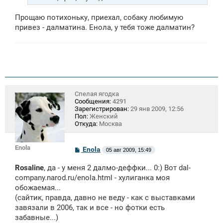
и
е
Прощаю потихоньку, приехал, собаку любимую
привез - далматина. Енола, у тебя тоже далматин?
Спелая ягодка
Сообщения:
4291
Зарегистрирован:
29 янв 2009, 12:56
Пол:
Женский
Откуда:
Москва
Enola
С
Enola
05 авг 2009, 15:49
о
о
Rosaline
, да - у меня 2 далмо-деффки... 0:) Вот dal-
б
щ
company.narod.ru/enola.html - хулиганка моя
е
обожаемая...
н
(сайтик, правда, давно не веду - как с выставками
и
е
завязали в 2006, так и все - но фотки есть
забавные...)