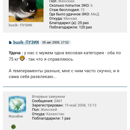
Пол:
Женский
Сколько попыток ЭКО:
6
Стаж бесплодия:
15
Где было удачное ЭКО:
МиД
Откуда:
Москва
Благодарил (а):
25 раз
buzik- ПУЗИК
Поблагодарили:
120 раз
С
buzik- ПУЗИК
05 авг 2009, 17:52
о
о
Удача
- у нас с мужем одна весовая категория - оба по
б
щ
75 кг
- так что я справляюсь.
е
н
и
А темпераменты разные, мне с ним часто скучно, и я
е
сама себя развлекаю...
Впервые замужем
Сообщения:
2461
Зарегистрирован:
19 май 2008, 13:13
Пол:
Женский
Откуда:
Казахстан
Rosaline
Поблагодарили:
1 раз