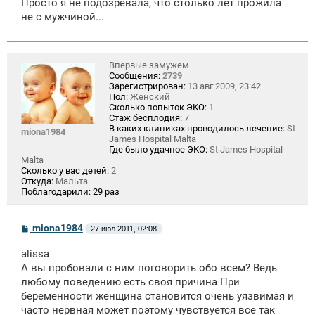
Просто я не подозревала, что столько лет прожила
не с мужчиной...
Впервые замужем
Сообщения:
2739
Зарегистрирован:
13 авг 2009, 23:42
Пол:
Женский
Сколько попыток ЭКО:
1
Стаж бесплодия:
7
В каких клиниках проводилось лечение:
St
miona1984
James Hospital Malta
Где было удачное ЭКО:
St James Hospital
Malta
Сколько у вас детей:
2
Откуда:
Мальта
Поблагодарили:
29 раз
С
miona1984
27 июл 2011, 02:08
о
о
alissa
б
щ
А вы пробовали с ним поговорить обо всем? Ведь
е
любому поведению есть своя причина При
н
беременности женщина становится очень уязвимая и
и
е
часто нервная может поэтому чувствуется все так