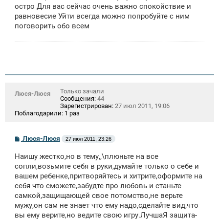
остро Для вас сейчас очень важно спокойствие и
равновесие Уйти всегда можно попробуйте с ним
поговорить обо всем
Только зачали
Люся-Люся
Сообщения:
44
Зарегистрирован:
27 июл 2011, 19:06
Поблагодарили:
1 раз
С
Люся-Люся
27 июл 2011, 23:26
о
о
Наишу жестко,но в тему,,\плюньте на все
б
щ
сопли,возьмите себя в руки,думайте только о себе и
е
вашем ребенке,притворяйтесь и хитрите,оформите на
н
себя что сможете,забудте про любовь и станьте
и
е
самкой,защищающей свое потомство,не верьте
мужу,он сам не знает что ему надо,сделайте вид,что
вы ему верите,но ведите свою игру.ЛучшаЯ защита-