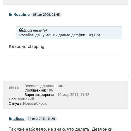
С
Rosaline
05 авг 2009, 21:45
о
о
б
щ
Enola писал(а):
е
Rosaline
, да - у меня 2 далмо-деффки... 0:) Вот
н
и
Классно clapping
е
Веселая дошкольница
alissa
Сообщения:
186
Зарегистрирован:
10 мар 2011, 11:42
Пол:
Женский
Откуда:
Новосибирск
С
alissa
24 июл 2011, 11:39
о
о
Так уже наболело, не знаю, что делать. Девчонки,
б