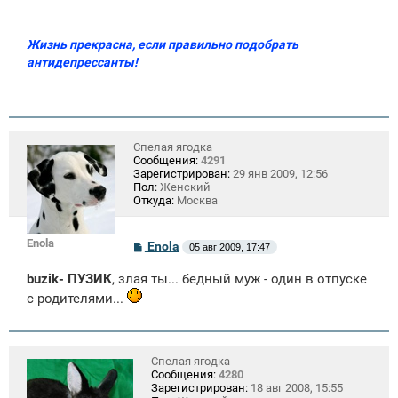
Жизнь прекрасна, если правильно подобрать
антидепрессанты!
Спелая ягодка
Сообщения:
4291
Зарегистрирован:
29 янв 2009, 12:56
Пол:
Женский
Откуда:
Москва
Enola
С
Enola
05 авг 2009, 17:47
о
о
buzik- ПУЗИК
, злая ты... бедный муж - один в отпуске
б
щ
с родителями...
е
н
и
е
Спелая ягодка
Сообщения:
4280
Зарегистрирован:
18 авг 2008, 15:55