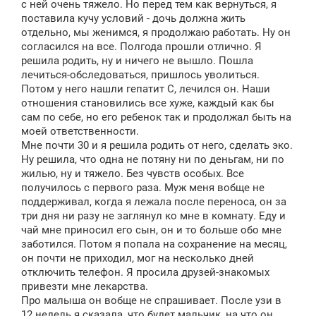
с ней очень тяжело. Но перед тем как вернуться, я
поставила кучу условий - дочь должна жить
отдельно, мы женимся, я продолжаю работать. Ну он
согласился на все. Полгода прошли отлично. Я
решила родить, ну и ничего не вышло. Пошла
лечиться-обследоваться, пришлось уволиться.
Потом у него нашли гепатит С, лечился он. Наши
отношения становились все хуже, каждый как бы
сам по себе, но его ребенок так и продолжал быть на
моей ответственности.
Мне почти 30 и я решила родить от него, сделать эко.
Ну решила, что одна не потяну ни по деньгам, ни по
жилью, ну и тяжело. Без чувств особых. Все
получилось с первого раза. Муж меня вобще не
поддерживал, когда я лежала после переноса, он за
три дня ни разу не заглянул ко мне в комнату. Еду и
чай мне приносил его сын, он и то больше обо мне
заботился. Потом я попала на сохранение на месяц,
он почти не приходил, мог на несколько дней
отключить телефон. Я просила друзей-знакомых
привезти мне лекарства.
Про малыша он вобще не спрашивает. После узи в
12 недель я сказала, что будет мальчик, на что он