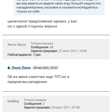
вы ему верите,но ведите свою игру.ЛучшаЯ защита-это
нападение(очень ласковое и незаметное)Надейтесь
только на себя.
циничнное предложение однако, у вас.
но с одной стороны верное
Только зачали
Люся-Люся
Сообщения:
44
Зарегистрирован:
27 июл 2011, 19:06
Поблагодарили:
1 раз
С
Люся-Люся
28 июл 2011, 18:10
о
о
Ой из меня советчик еще ТОТ,но я
б
щ
предлагаю,нападение.
е
н
и
е
Только зачали
badding
Сообщения:
2
Зарегистрирован:
24 июл 2011, 07:50