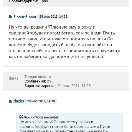
Поблагодарили:
1 раз
С
Люся-Люся
28 июл 2011, 14:23
о
о
Ну что вы решили?Плюньте ему в рожу и
б
щ
сваливайте,будет потом бегать сам за вами.Пусть
е
поживет один,И вы тоже становитесь на ноги.Он
н
конечно будет заводить б..дей,а вы наплюйте на
и
е
это,не надо себя ставить в зависимость от мужика,а
как он забегает,когда поймет,что ты уплыла.
Только зачали
darks
Сообщения:
25
Зарегистрирован:
04 июл 2011, 11:25
С
darks
28 июл 2011, 14:38
о
о
б
щ
Люся-Люся писал(а):
е
Ну что вы решили?Плюньте ему в рожу и
н
сваливайте,будет потом бегать сам за вами.Пусть
и
поживет один,И вы тоже становитесь на ноги.Он