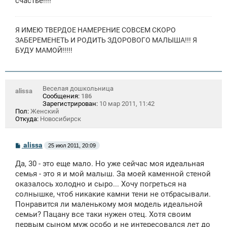
счастье!!!!
Я ИМЕЮ ТВЕРДОЕ НАМЕРЕНИЕ СОВСЕМ СКОРО
ЗАБЕРЕМЕНЕТЬ И РОДИТЬ ЗДОРОВОГО МАЛЫША!!! Я
БУДУ МАМОЙ!!!!!
Веселая дошкольница
alissa
Сообщения:
186
Зарегистрирован:
10 мар 2011, 11:42
Пол:
Женский
Откуда:
Новосибирск
С
alissa
25 июл 2011, 20:09
о
о
Да, 30 - это еще мало. Но уже сейчас моя идеальная
б
щ
семья - это я и мой малыш. За моей каменной стеной
е
оказалось холодно и сыро... Хочу погреться на
н
солнышке, чтоб никакие камни тени не отбрасывали.
и
е
Понравится ли маленькому моя модель идеальной
семьи? Пацану все таки нужен отец. Хотя своим
первым сыном муж особо и не интересовался лет до