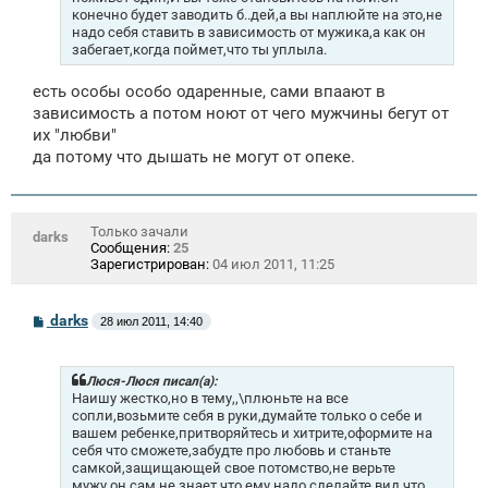
е
конечно будет заводить б..дей,а вы наплюйте на это,не
надо себя ставить в зависимость от мужика,а как он
забегает,когда поймет,что ты уплыла.
есть особы особо одаренные, сами впаают в
зависимость а потом ноют от чего мужчины бегут от
их "любви"
да потому что дышать не могут от опеке.
Только зачали
darks
Сообщения:
25
Зарегистрирован:
04 июл 2011, 11:25
С
darks
28 июл 2011, 14:40
о
о
б
щ
Люся-Люся писал(а):
е
Наишу жестко,но в тему,,\плюньте на все
н
сопли,возьмите себя в руки,думайте только о себе и
и
вашем ребенке,притворяйтесь и хитрите,оформите на
е
себя что сможете,забудте про любовь и станьте
самкой,защищающей свое потомство,не верьте
мужу,он сам не знает что ему надо,сделайте вид,что