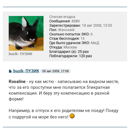
Спелая ягодка
Сообщения:
4280
Зарегистрирован:
18 авг 2008, 15:55
Пол:
Женский
Сколько попыток ЭКО:
6
Стаж бесплодия:
15
Где было удачное ЭКО:
МиД
Откуда:
Москва
Благодарил (а):
25 раз
buzik- ПУЗИК
Поблагодарили:
120 раз
С
buzik- ПУЗИК
05 авг 2009, 17:06
о
о
Rosaline
- ну как мcтю - записываю на видном месте,
б
щ
что за его проступки мне полагается 5тикратная
е
компенсация. И беру эту компенсацию в разной
н
форме!
и
е
Например, в отпуск к его родителям не поеду! Поеду
с подругой на море без него!