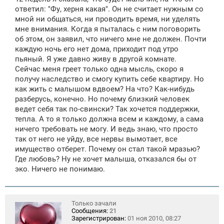
ответил: "Фу, херня какая". Он не считает нужным со
мной ни общаться, ни проводить время, ни уделять
мне внимания. Когда я пыталась с ним поговорить
об этом, он заявил, что ничего мне не должен. Почти
каждую ночь его нет дома, приходит под утро
пьяный. Я уже давно живу в другой комнате.
Сейчас меня греет только одна мысль, скоро я
получу наследство и смогу купить себе квартиру. Но
как жить с малышом вдвоем? На что? Как-нибудь
разберусь, конечно. Но почему близкий человек
ведет себя так по-свински? Так хочется поддержки,
тепла. А то я только должна всем и каждому, а сама
ничего требовать не могу. И ведь знаю, что просто
так от него не уйду, все нервы вымотает, все
имущество отберет. Почему он стал такой мразью?
Где любовь? Ну не хочет малыша, отказался бы от
эко. Ничего не понимаю.
Только зачали
Сообщения:
21
Зарегистрирован:
01 ноя 2010, 08:27