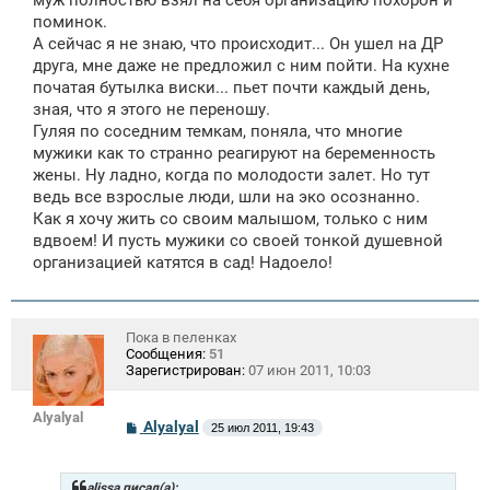
муж полностью взял на себя организацию похорон и
поминок.
А сейчас я не знаю, что происходит... Он ушел на ДР
друга, мне даже не предложил с ним пойти. На кухне
початая бутылка виски... пьет почти каждый день,
зная, что я этого не переношу.
Гуляя по соседним темкам, поняла, что многие
мужики как то странно реагируют на беременность
жены. Ну ладно, когда по молодости залет. Но тут
ведь все взрослые люди, шли на эко осознанно.
Как я хочу жить со своим малышом, только с ним
вдвоем! И пусть мужики со своей тонкой душевной
организацией катятся в сад! Надоело!
Пока в пеленках
Сообщения:
51
Зарегистрирован:
07 июн 2011, 10:03
Alyalyal
С
Alyalyal
25 июл 2011, 19:43
о
о
б
щ
alissa писал(а):