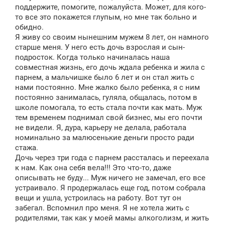
щ
поддержите, помогите, пожалуйста. Может, для кого-
е
то все это покажется глупым, но мне так больно и
н
обидно.
и
е
Я живу со своим нынешним мужем 8 лет, он намного
старше меня. У него есть дочь взрослая и сын-
подросток. Когда только начиналась наша
совместная жизнь, его дочь ждала ребенка и жила с
парнем, а мальчишке было 6 лет и он стал жить с
нами постоянно. Мне жалко было ребенка, я с ним
постоянно занималась, гуляла, общалась, потом в
школе помогала, то есть стала почти как мать. Муж
тем временем поднимал свой бизнес, мы его почти
не видели. Я, дура, карьеру не делала, работала
номинально за малюсенькие деньги просто ради
стажа.
Дочь через три года с парнем рассталась и переехала
к нам. Как она себя вела!!! Это что-то, даже
описывать не буду... Муж ничего не замечал, его все
устраивало. Я продержалась еще год, потом собрала
вещи и ушла, устроилась на работу. Вот тут он
забегал. Вспомнил про меня. Я не хотела жить с
родителями, так как у моей мамы алкоголизм, и жить