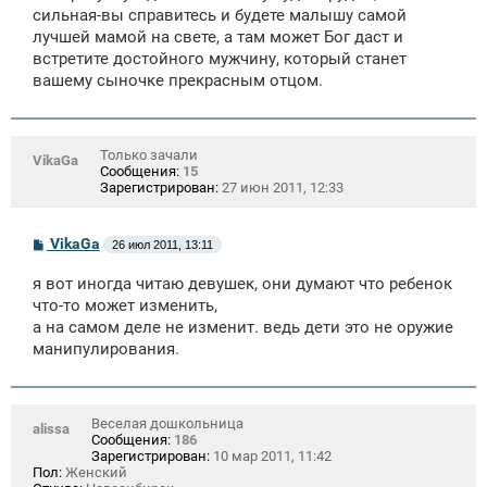
е
сильная-вы справитесь и будете малышу самой
лучшей мамой на свете, а там может Бог даст и
встретите достойного мужчину, который станет
вашему сыночке прекрасным отцом.
Только зачали
VikaGa
Сообщения:
15
Зарегистрирован:
27 июн 2011, 12:33
С
VikaGa
26 июл 2011, 13:11
о
о
я вот иногда читаю девушек, они думают что ребенок
б
щ
что-то может изменить,
е
а на самом деле не изменит. ведь дети это не оружие
н
манипулирования.
и
е
Веселая дошкольница
alissa
Сообщения:
186
Зарегистрирован:
10 мар 2011, 11:42
Пол:
Женский