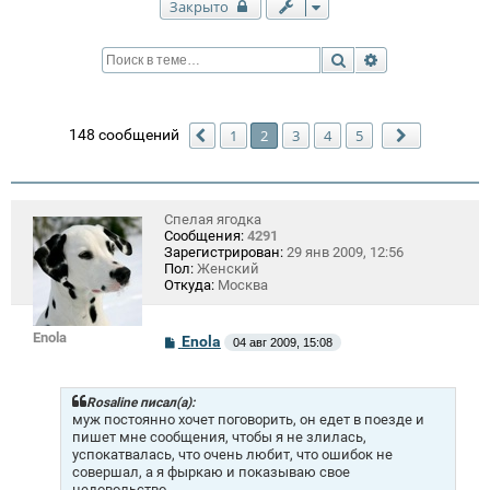
Закрыто
Поиск
Расширенный п
148 сообщений
1
2
3
4
5
Пред.
След.
Спелая ягодка
Сообщения:
4291
Зарегистрирован:
29 янв 2009, 12:56
Пол:
Женский
Откуда:
Москва
Enola
С
Enola
04 авг 2009, 15:08
о
о
б
щ
Rosaline писал(а):
е
муж постоянно хочет поговорить, он едет в поезде и
н
пишет мне сообщения, чтобы я не злилась,
и
успокатвалась, что очень любит, что ошибок не
е
совершал, а я фыркаю и показываю свое
недовольство