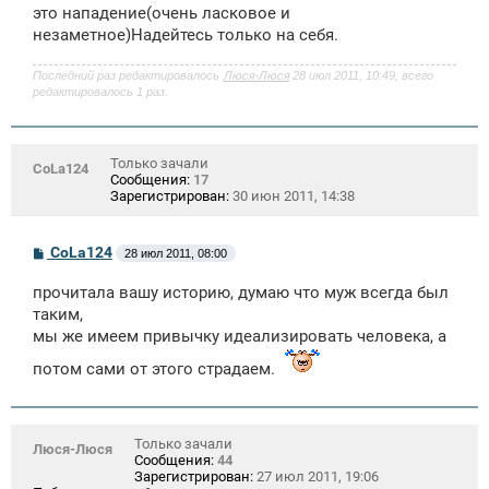
это нападение(очень ласковое и
незаметное)Надейтесь только на себя.
Последний раз редактировалось
Люся-Люся
28 июл 2011, 10:49, всего
редактировалось 1 раз.
Только зачали
CoLa124
Сообщения:
17
Зарегистрирован:
30 июн 2011, 14:38
С
CoLa124
28 июл 2011, 08:00
о
о
прочитала вашу историю, думаю что муж всегда был
б
щ
таким,
е
мы же имеем привычку идеализировать человека, а
н
и
потом сами от этого страдаем.
е
Только зачали
Люся-Люся
Сообщения:
44
Зарегистрирован:
27 июл 2011, 19:06