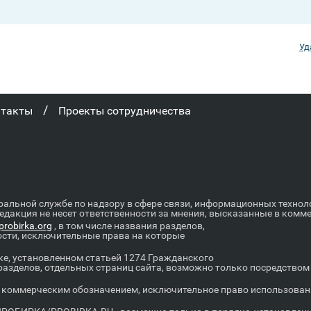
Уд
/
нтакты
Проекты сотрудничества
ральной службе по надзору в сфере связи, информационных техно
Редакция не несет ответственности за мнения, высказанные в комм
robirka.org
, в том числе названия разделов,
ости, исключительные права на которые
е, установленном статьей 1274 Гражданского
 разделов, отдельных страниц сайта, возможно только посредство
оммерческим обозначением, исключительное право использовани