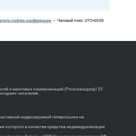
алить cookies конференции
•
Часовой пояс:
UTC+03:00
логий и массовых коммуникаций (Роскомнадзор) 23
ентариях читателей.
м активной индексируемой гиперссылки на
я которого в качестве средства индивидуализации