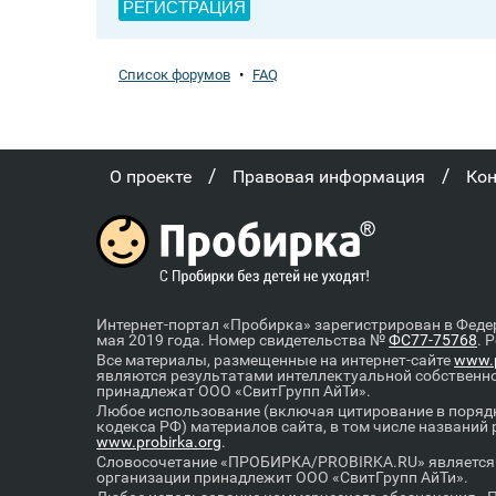
РЕГИСТРАЦИЯ
Список форумов
•
FAQ
/
/
О проекте
Правовая информация
Ко
Интернет-портал «Пробирка» зарегистрирован в Феде
мая 2019 года. Номер свидетельства №
ФС77-75768
. 
Все материалы, размещенные на интернет-сайте
www.p
являются результатами интеллектуальной собственн
принадлежат ООО «СвитГрупп АйТи».
Любое использование (включая цитирование в порядк
кодекса РФ) материалов сайта, в том числе названий
www.probirka.org
.
Словосочетание «ПРОБИРКА/PROBIRKA.RU» является к
организации принадлежит ООО «СвитГрупп АйТи».