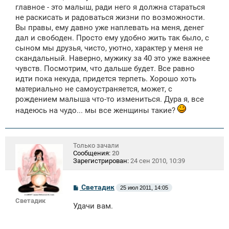
щ
главное - это малыш, ради него я должна стараться
е
не раскисать и радоваться жизни по возможности.
н
Вы правы, ему давно уже наплевать на меня, денег
и
е
дал и свободен. Просто ему удобно жить так было, с
сыном мы друзья, чисто, уютно, характер у меня не
скандальный. Наверно, мужику за 40 это уже важнее
чувств. Посмотрим, что дальше будет. Все равно
идти пока некуда, придется терпеть. Хорошо хоть
материально не самоустраняется, может, с
рождением малыша что-то измениться. Дура я, все
надеюсь на чудо... мы все женщины такие?
Только зачали
Сообщения:
20
Зарегистрирован:
24 сен 2010, 10:39
С
Светадик
25 июл 2011, 14:05
о
Светадик
о
Удачи вам.
б
щ
е