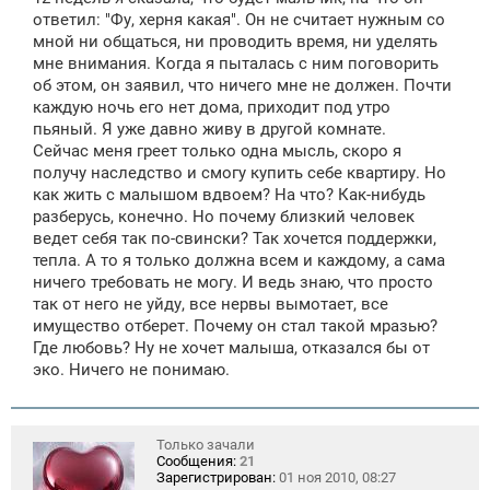
ответил: "Фу, херня какая". Он не считает нужным со
мной ни общаться, ни проводить время, ни уделять
мне внимания. Когда я пыталась с ним поговорить
об этом, он заявил, что ничего мне не должен. Почти
каждую ночь его нет дома, приходит под утро
пьяный. Я уже давно живу в другой комнате.
Сейчас меня греет только одна мысль, скоро я
получу наследство и смогу купить себе квартиру. Но
как жить с малышом вдвоем? На что? Как-нибудь
разберусь, конечно. Но почему близкий человек
ведет себя так по-свински? Так хочется поддержки,
тепла. А то я только должна всем и каждому, а сама
ничего требовать не могу. И ведь знаю, что просто
так от него не уйду, все нервы вымотает, все
имущество отберет. Почему он стал такой мразью?
Где любовь? Ну не хочет малыша, отказался бы от
эко. Ничего не понимаю.
Только зачали
Сообщения:
21
Зарегистрирован:
01 ноя 2010, 08:27