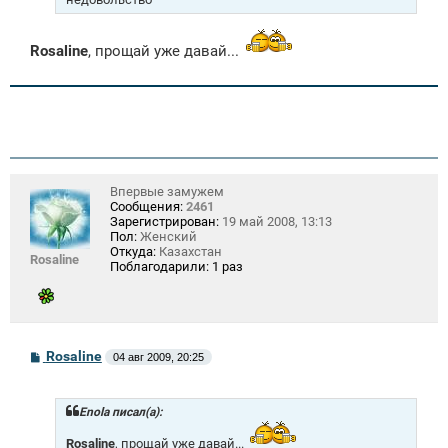
Rosaline
, прощай уже давай...
Впервые замужем
Сообщения:
2461
Зарегистрирован:
19 май 2008, 13:13
Пол:
Женский
Откуда:
Казахстан
Rosaline
Поблагодарили:
1 раз
С
Rosaline
04 авг 2009, 20:25
о
о
б
щ
Enola писал(а):
е
н
Rosaline
, прощай уже давай...