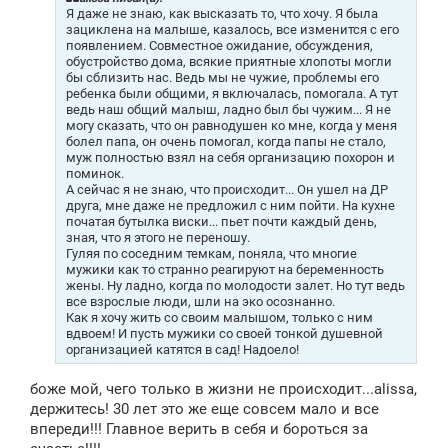
е
Я даже не знаю, как высказать то, что хочу. Я была
н
зациклена на малыше, казалось, все изменится с его
и
появлением. Совместное ожидание, обсуждения,
е
обустройство дома, всякие приятные хлопоты могли
бы сблизить нас. Ведь мы не чужие, проблемы его
ребенка были общими, я включалась, помогала. А тут
ведь наш общий малыш, ладно был бы чужим... Я не
могу сказать, что он равнодушен ко мне, когда у меня
болел папа, он очень помогал, когда папы не стало,
муж полностью взял на себя организацию похорон и
поминок.
А сейчас я не знаю, что происходит... Он ушел на ДР
друга, мне даже не предложил с ним пойти. На кухне
початая бутылка виски... пьет почти каждый день,
зная, что я этого не переношу.
Гуляя по соседним темкам, поняла, что многие
мужики как то странно реагируют на беременность
жены. Ну ладно, когда по молодости залет. Но тут ведь
все взрослые люди, шли на эко осознанно.
Как я хочу жить со своим малышом, только с ним
вдвоем! И пусть мужики со своей тонкой душевной
организацией катятся в сад! Надоело!
боже мой, чего только в жизни не происходит
...alissa
,
держитесь! 30 лет это же еще совсем мало и все
впереди!!! Главное верить в себя и бороться за