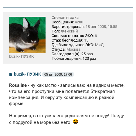
Спелая ягодка
Сообщения:
4280
Зарегистрирован:
18 авг 2008, 15:55
Пол:
Женский
Сколько попыток ЭКО:
6
Стаж бесплодия:
15
Где было удачное ЭКО:
МиД
Откуда:
Москва
Благодарил (а):
25 раз
buzik- ПУЗИК
Поблагодарили:
120 раз
С
buzik- ПУЗИК
05 авг 2009, 17:06
о
о
Rosaline
- ну как мcтю - записываю на видном месте,
б
щ
что за его проступки мне полагается 5тикратная
е
компенсация. И беру эту компенсацию в разной
н
форме!
и
е
Например, в отпуск к его родителям не поеду! Поеду
с подругой на море без него!