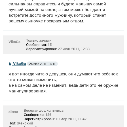
е
сильная-вы справитесь и будете малышу самой
лучшей мамой на свете, а там может Бог даст и
встретите достойного мужчину, который станет
вашему сыночке прекрасным отцом.
Только зачали
VikaGa
Сообщения:
15
Зарегистрирован:
27 июн 2011, 12:33
С
VikaGa
26 июл 2011, 13:11
о
о
я вот иногда читаю девушек, они думают что ребенок
б
щ
что-то может изменить,
е
а на самом деле не изменит. ведь дети это не оружие
н
манипулирования.
и
е
Веселая дошкольница
alissa
Сообщения:
186
Зарегистрирован:
10 мар 2011, 11:42
Пол:
Женский