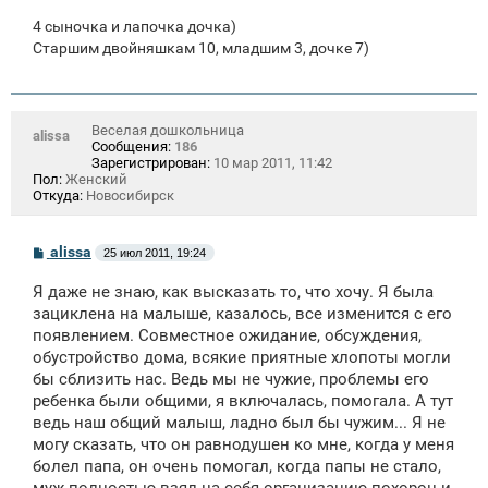
4 сыночка и лапочка дочка)
Старшим двойняшкам 10, младшим 3, дочке 7)
Веселая дошкольница
alissa
Сообщения:
186
Зарегистрирован:
10 мар 2011, 11:42
Пол:
Женский
Откуда:
Новосибирск
С
alissa
25 июл 2011, 19:24
о
о
Я даже не знаю, как высказать то, что хочу. Я была
б
щ
зациклена на малыше, казалось, все изменится с его
е
появлением. Совместное ожидание, обсуждения,
н
обустройство дома, всякие приятные хлопоты могли
и
е
бы сблизить нас. Ведь мы не чужие, проблемы его
ребенка были общими, я включалась, помогала. А тут
ведь наш общий малыш, ладно был бы чужим... Я не
могу сказать, что он равнодушен ко мне, когда у меня
болел папа, он очень помогал, когда папы не стало,