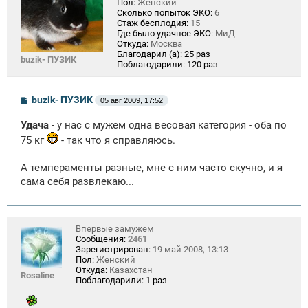
Пол:
Женский
Сколько попыток ЭКО:
6
Стаж бесплодия:
15
Где было удачное ЭКО:
МиД
Откуда:
Москва
Благодарил (а):
25 раз
buzik- ПУЗИК
Поблагодарили:
120 раз
С
buzik- ПУЗИК
05 авг 2009, 17:52
о
о
Удача
- у нас с мужем одна весовая категория - оба по
б
щ
75 кг
- так что я справляюсь.
е
н
и
А темпераменты разные, мне с ним часто скучно, и я
е
сама себя развлекаю...
Впервые замужем
Сообщения:
2461
Зарегистрирован:
19 май 2008, 13:13
Пол:
Женский
Откуда:
Казахстан
Rosaline
Поблагодарили:
1 раз