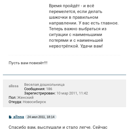
Время пройдёт - и всё
перемелется, если делать
шажочки в правильном
направлении. У вас есть главное.
Теперь важно выбраться из
ситуации с наименьшими
потерями и с наименьшей
нервотрёпкой. Удачи вам!
Пусть вам повезёт!!!
Веселая дошкольница
alissa
Сообщения:
186
Зарегистрирован:
10 мар 2011, 11:42
Пол:
Женский
Откуда:
Новосибирск
С
alissa
24 июл 2011, 18:14
о
о
Спасибо вам, выслушали и стало легче. Сейчас
б