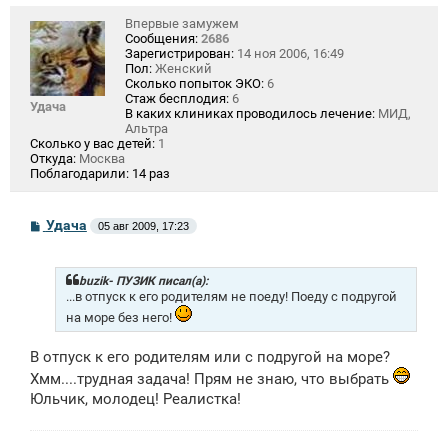
Впервые замужем
Сообщения:
2686
Зарегистрирован:
14 ноя 2006, 16:49
Пол:
Женский
Сколько попыток ЭКО:
6
Стаж бесплодия:
6
Удача
В каких клиниках проводилось лечение:
МИД,
Альтра
Сколько у вас детей:
1
Откуда:
Москва
Поблагодарили:
14 раз
С
Удача
05 авг 2009, 17:23
о
о
б
щ
buzik- ПУЗИК писал(а):
е
...в отпуск к его родителям не поеду! Поеду с подругой
н
на море без него!
и
е
В отпуск к его родителям или с подругой на море?
Хмм....трудная задача! Прям не знаю, что выбрать
Юльчик, молодец! Реалистка!