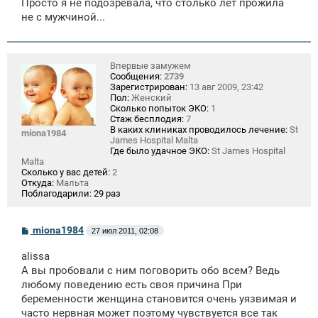
Просто я не подозревала, что столько лет прожила
не с мужчиной...
Впервые замужем
Сообщения:
2739
Зарегистрирован:
13 авг 2009, 23:42
Пол:
Женский
Сколько попыток ЭКО:
1
Стаж бесплодия:
7
В каких клиниках проводилось лечение:
St
miona1984
James Hospital Malta
Где было удачное ЭКО:
St James Hospital
Malta
Сколько у вас детей:
2
Откуда:
Мальта
Поблагодарили:
29 раз
С
miona1984
27 июл 2011, 02:08
о
о
alissa
б
щ
А вы пробовали с ним поговорить обо всем? Ведь
е
любому поведению есть своя причина При
н
беременности женщина становится очень уязвимая и
и
е
часто нервная может поэтому чувствуется все так