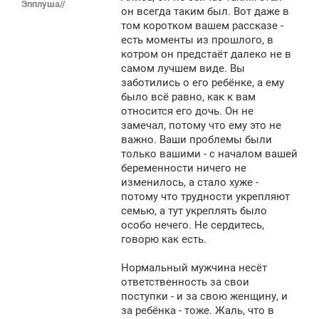
Эпплуша//
щ
он всегда таким был. Вот даже в
е
том коротком вашем рассказе -
н
есть моменты из прошлого, в
и
е
котром он предстаёт далеко не в
самом лучшем виде. Вы
заботились о его ребёнке, а ему
было всё равно, как к вам
относится его дочь. Он не
замечал, потому что ему это не
важно. Ваши проблемы были
только вашими - с началом вашей
беременности ничего не
изменилось, а стало хуже -
потому что трудности укрепляют
семью, а тут укреплять было
особо нечего. Не сердитесь,
говорю как есть.
Нормальный мужчина несёт
ответственность за свои
поступки - и за свою женщину, и
за ребёнка - тоже. Жаль, что в