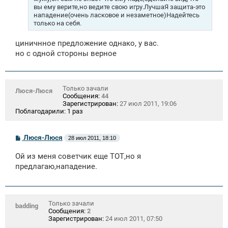
вы ему верите,но ведите свою игру.ЛучшаЯ защита-это
нападение(очень ласковое и незаметное)Надейтесь
только на себя.
циничнное предложение однако, у вас.
но с одной стороны верное
Только зачали
Люся-Люся
Сообщения:
44
Зарегистрирован:
27 июл 2011, 19:06
Поблагодарили:
1 раз
С
Люся-Люся
28 июл 2011, 18:10
о
о
Ой из меня советчик еще ТОТ,но я
б
щ
предлагаю,нападение.
е
н
и
е
Только зачали
badding
Сообщения:
2
Зарегистрирован:
24 июл 2011, 07:50