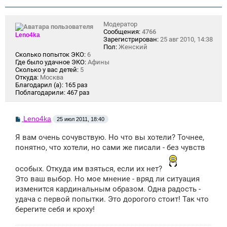
н
и
е
Модератор
Сообщения:
4766
Leno4ka
Зарегистрирован:
25 авг 2010, 14:38
Пол:
Женский
Сколько попыток ЭКО:
6
Где было удачное ЭКО:
Афины
Сколько у вас детей:
5
Откуда:
Москва
Благодарил (а):
165 раз
Поблагодарили:
467 раз
С
Leno4ka
25 июл 2011, 18:40
о
о
Я вам очень сочувствую. Но что вы хотели? Точнее,
б
щ
понятно, что хотели, но сами же писали - без чувств
е
н
и
особых. Откуда им взяться, если их нет?
е
Это ваш выбор. Но мое мнение - вряд ли ситуация
изменится кардинальным образом. Одна радость -
удача с первой попытки. Это дорогого стоит! Так что
берегите себя и кроху!