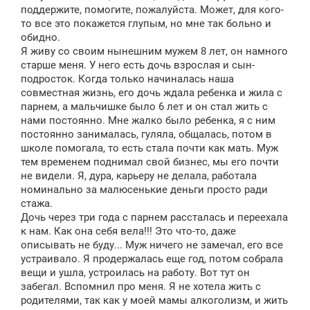
щ
поддержите, помогите, пожалуйста. Может, для кого-
е
то все это покажется глупым, но мне так больно и
н
обидно.
и
е
Я живу со своим нынешним мужем 8 лет, он намного
старше меня. У него есть дочь взрослая и сын-
подросток. Когда только начиналась наша
совместная жизнь, его дочь ждала ребенка и жила с
парнем, а мальчишке было 6 лет и он стал жить с
нами постоянно. Мне жалко было ребенка, я с ним
постоянно занималась, гуляла, общалась, потом в
школе помогала, то есть стала почти как мать. Муж
тем временем поднимал свой бизнес, мы его почти
не видели. Я, дура, карьеру не делала, работала
номинально за малюсенькие деньги просто ради
стажа.
Дочь через три года с парнем рассталась и переехала
к нам. Как она себя вела!!! Это что-то, даже
описывать не буду... Муж ничего не замечал, его все
устраивало. Я продержалась еще год, потом собрала
вещи и ушла, устроилась на работу. Вот тут он
забегал. Вспомнил про меня. Я не хотела жить с
родителями, так как у моей мамы алкоголизм, и жить