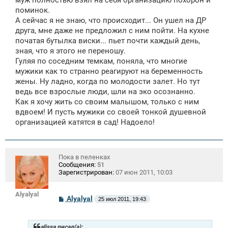
муж полностью взял на себя организацию похорон и
поминок.
А сейчас я не знаю, что происходит... Он ушел на ДР
друга, мне даже не предложил с ним пойти. На кухне
початая бутылка виски... пьет почти каждый день,
зная, что я этого не переношу.
Гуляя по соседним темкам, поняла, что многие
мужики как то странно реагируют на беременность
жены. Ну ладно, когда по молодости залет. Но тут
ведь все взрослые люди, шли на эко осознанно.
Как я хочу жить со своим малышом, только с ним
вдвоем! И пусть мужики со своей тонкой душевной
организацией катятся в сад! Надоело!
Пока в пеленках
Сообщения:
51
Зарегистрирован:
07 июн 2011, 10:03
Alyalyal
С
Alyalyal
25 июл 2011, 19:43
о
о
б
щ
alissa писал(а):