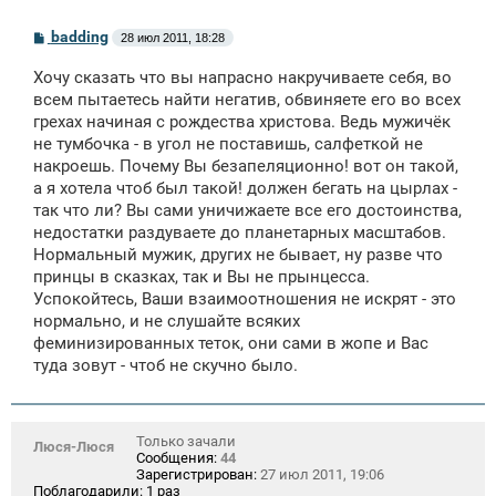
С
badding
28 июл 2011, 18:28
о
о
Хочу сказать что вы напрасно накручиваете себя, во
б
щ
всем пытаетесь найти негатив, обвиняете его во всех
е
грехах начиная с рождества христова. Ведь мужичёк
н
не тумбочка - в угол не поставишь, салфеткой не
и
е
накроешь. Почему Вы безапеляционно! вот он такой,
а я хотела чтоб был такой! должен бегать на цырлах -
так что ли? Вы сами уничижаете все его достоинства,
недостатки раздуваете до планетарных масштабов.
Нормальный мужик, других не бывает, ну разве что
принцы в сказках, так и Вы не прынцесса.
Успокойтесь, Ваши взаимоотношения не искрят - это
нормально, и не слушайте всяких
феминизированных теток, они сами в жопе и Вас
туда зовут - чтоб не скучно было.
Только зачали
Люся-Люся
Сообщения:
44
Зарегистрирован:
27 июл 2011, 19:06
Поблагодарили:
1 раз