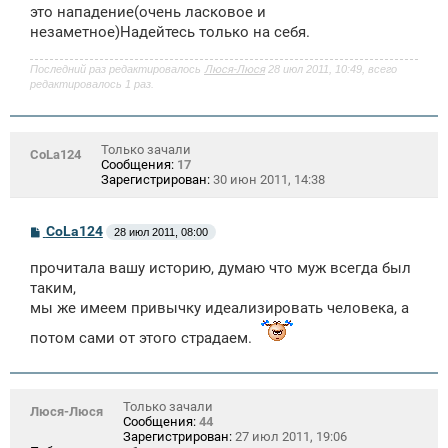
это нападение(очень ласковое и
незаметное)Надейтесь только на себя.
Последний раз редактировалось
Люся-Люся
28 июл 2011, 10:49, всего
редактировалось 1 раз.
Только зачали
CoLa124
Сообщения:
17
Зарегистрирован:
30 июн 2011, 14:38
С
CoLa124
28 июл 2011, 08:00
о
о
прочитала вашу историю, думаю что муж всегда был
б
щ
таким,
е
мы же имеем привычку идеализировать человека, а
н
и
потом сами от этого страдаем.
е
Только зачали
Люся-Люся
Сообщения:
44
Зарегистрирован:
27 июл 2011, 19:06