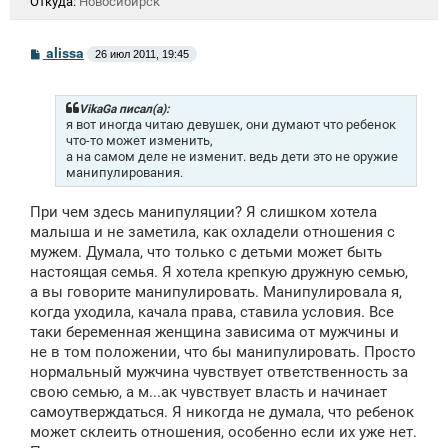
Откуда:
Новосибирск
С
alissa
26 июл 2011, 19:45
о
о
б
щ
VikaGa писал(а):
е
я вот иногда читаю девушек, они думают что ребенок
н
что-то может изменить,
и
а на самом деле не изменит. ведь дети это не оружие
е
манипулирования.
При чем здесь манипуляции? Я слишком хотела
малыша и не заметила, как охладели отношения с
мужем. Думала, что только с детьми может быть
настоящая семья. Я хотела крепкую дружную семью,
а вы говорите манипулировать. Манипулировала я,
когда уходила, качала права, ставила условия. Все
таки беременная женщина зависима от мужчины и
не в том положении, что бы манипулировать. Просто
нормальный мужчина чувствует ответственность за
свою семью, а м...ак чувствует власть и начинает
самоутверждаться. Я никогда не думала, что ребенок
может склеить отношения, особенно если их уже нет.