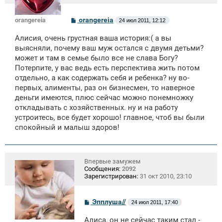
С
orangereia
orangereia
24 июл 2011, 12:12
о
о
Алисия, очень грустная ваша история:( а вы
б
щ
выясняли, почему ваш муж остался с двумя детьми?
е
может и там в семье было все не слава Богу?
н
Потерпите, у вас ведь есть перспектива жить потом
и
е
отдельно, а как содержать себя и ребенка? ну во-
первых, алименты, раз он бизнесмен, то наверное
деньги имеются, плюс сейчас можно понемножку
откладывать с хозяйственных. ну и на работу
устроитесь, все будет хорошо! главное, чтоб вы были
спокойный и малыш здоров!
Впервые замужем
Сообщения:
2092
Зарегистрирован:
31 окт 2010, 23:10
С
Эпплуша//
24 июл 2011, 17:40
о
о
Алиса, он не сейчас таким стал -
б