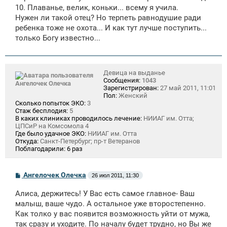
10. Плаванье, велик, коньки... всему я учила.
Нужен ли такой отец? Но терпеть равнодушие ради
ребенка тоже не охота... И как тут лучше поступить...
только Богу известно...
Девица на выданье
Сообщения:
1043
Ангелочек Олечка
Зарегистрирован:
27 май 2011, 11:01
Пол:
Женский
Сколько попыток ЭКО:
3
Стаж бесплодия:
5
В каких клиниках проводилось лечение:
НИИАГ им. Отта;
ЦПСиР на Комсомола 4
Где было удачное ЭКО:
НИИАГ им. Отта
Откуда:
Санкт-Петербург; пр-т Ветеранов
Поблагодарили:
6 раз
С
Ангелочек Олечка
26 июл 2011, 11:30
о
о
Алиса, держитесь! У Вас есть самое главное- Ваш
б
щ
малыш, ваше чудо. А остальное уже второстепенно.
е
Как толко у вас появится возможность уйти от мужа,
н
так сразу и уходите. По началу будет трудно, но Вы же
и