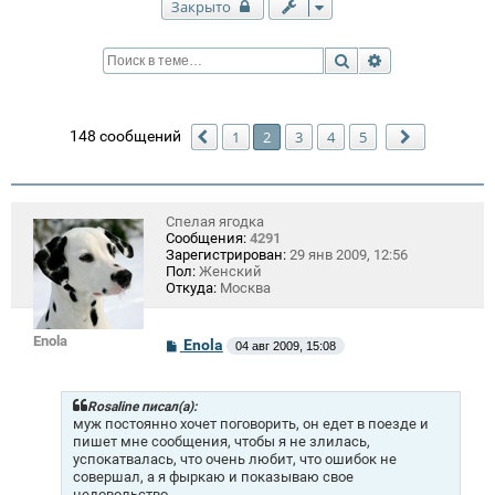
Закрыто
Поиск
Расширенный п
148 сообщений
1
2
3
4
5
Пред.
След.
Спелая ягодка
Сообщения:
4291
Зарегистрирован:
29 янв 2009, 12:56
Пол:
Женский
Откуда:
Москва
Enola
С
Enola
04 авг 2009, 15:08
о
о
б
щ
Rosaline писал(а):
е
муж постоянно хочет поговорить, он едет в поезде и
н
пишет мне сообщения, чтобы я не злилась,
и
успокатвалась, что очень любит, что ошибок не
е
совершал, а я фыркаю и показываю свое
недовольство