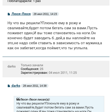
Поблагодарили:
1 раз
С
Люся-Люся
28 июл 2011, 14:23
о
о
Ну что вы решили?Плюньте ему в рожу и
б
щ
сваливайте,будет потом бегать сам за вами.Пусть
е
поживет один,И вы тоже становитесь на ноги.Он
н
конечно будет заводить б..дей,а вы наплюйте на
и
е
это,не надо себя ставить в зависимость от мужика,а
как он забегает,когда поймет,что ты уплыла.
Только зачали
darks
Сообщения:
25
Зарегистрирован:
04 июл 2011, 11:25
С
darks
28 июл 2011, 14:38
о
о
б
щ
Люся-Люся писал(а):
е
Ну что вы решили?Плюньте ему в рожу и
н
сваливайте,будет потом бегать сам за вами.Пусть
и
поживет один,И вы тоже становитесь на ноги.Он