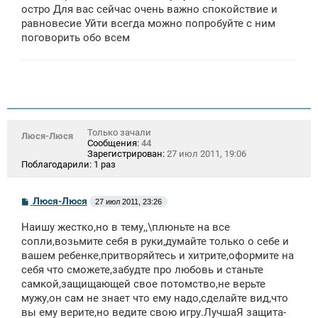
остро Для вас сейчас очень важно спокойствие и
равновесие Уйти всегда можно попробуйте с ним
поговорить обо всем
Только зачали
Люся-Люся
Сообщения:
44
Зарегистрирован:
27 июл 2011, 19:06
Поблагодарили:
1 раз
С
Люся-Люся
27 июл 2011, 23:26
о
о
Наишу жестко,но в тему,,\плюньте на все
б
щ
сопли,возьмите себя в руки,думайте только о себе и
е
вашем ребенке,притворяйтесь и хитрите,оформите на
н
себя что сможете,забудте про любовь и станьте
и
е
самкой,защищающей свое потомство,не верьте
мужу,он сам не знает что ему надо,сделайте вид,что
вы ему верите,но ведите свою игру.ЛучшаЯ защита-