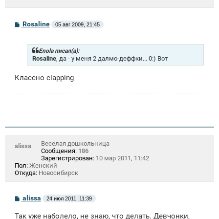
С
Rosaline
05 авг 2009, 21:45
о
о
б
щ
Enola писал(а):
е
Rosaline
, да - у меня 2 далмо-деффки... 0:) Вот
н
и
Классно clapping
е
Веселая дошкольница
alissa
Сообщения:
186
Зарегистрирован:
10 мар 2011, 11:42
Пол:
Женский
Откуда:
Новосибирск
С
alissa
24 июл 2011, 11:39
о
о
Так уже наболело, не знаю, что делать. Девчонки,
б