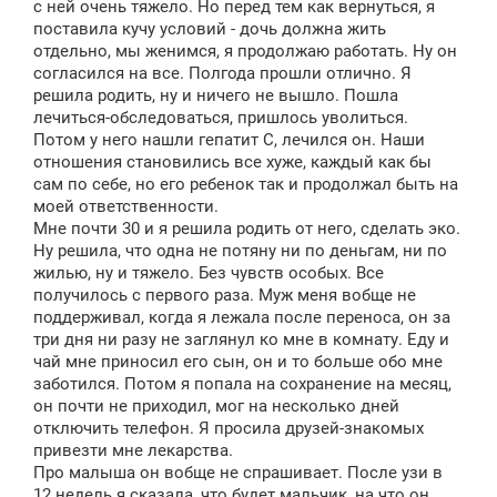
с ней очень тяжело. Но перед тем как вернуться, я
поставила кучу условий - дочь должна жить
отдельно, мы женимся, я продолжаю работать. Ну он
согласился на все. Полгода прошли отлично. Я
решила родить, ну и ничего не вышло. Пошла
лечиться-обследоваться, пришлось уволиться.
Потом у него нашли гепатит С, лечился он. Наши
отношения становились все хуже, каждый как бы
сам по себе, но его ребенок так и продолжал быть на
моей ответственности.
Мне почти 30 и я решила родить от него, сделать эко.
Ну решила, что одна не потяну ни по деньгам, ни по
жилью, ну и тяжело. Без чувств особых. Все
получилось с первого раза. Муж меня вобще не
поддерживал, когда я лежала после переноса, он за
три дня ни разу не заглянул ко мне в комнату. Еду и
чай мне приносил его сын, он и то больше обо мне
заботился. Потом я попала на сохранение на месяц,
он почти не приходил, мог на несколько дней
отключить телефон. Я просила друзей-знакомых
привезти мне лекарства.
Про малыша он вобще не спрашивает. После узи в
12 недель я сказала, что будет мальчик, на что он