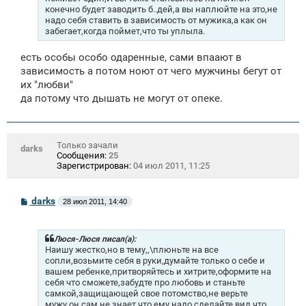
е
конечно будет заводить б..дей,а вы наплюйте на это,не
надо себя ставить в зависимость от мужика,а как он
забегает,когда поймет,что ты уплыла.
есть особы особо одаренные, сами впаают в
зависимость а потом ноют от чего мужчины бегут от
их "любви"
да потому что дышать не могут от опеке.
Только зачали
darks
Сообщения:
25
Зарегистрирован:
04 июл 2011, 11:25
С
darks
28 июл 2011, 14:40
о
о
б
щ
Люся-Люся писал(а):
е
Наишу жестко,но в тему,,\плюньте на все
н
сопли,возьмите себя в руки,думайте только о себе и
и
вашем ребенке,притворяйтесь и хитрите,оформите на
е
себя что сможете,забудте про любовь и станьте
самкой,защищающей свое потомство,не верьте
мужу,он сам не знает что ему надо,сделайте вид,что