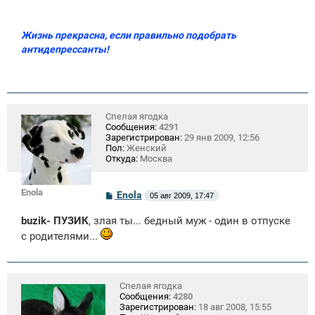
Жизнь прекрасна, если правильно подобрать
антидепрессанты!
Спелая ягодка
Сообщения:
4291
Зарегистрирован:
29 янв 2009, 12:56
Пол:
Женский
Откуда:
Москва
Enola
С
Enola
05 авг 2009, 17:47
о
о
buzik- ПУЗИК
, злая ты... бедный муж - один в отпуске
б
щ
с родителями...
е
н
и
е
Спелая ягодка
Сообщения:
4280
Зарегистрирован:
18 авг 2008, 15:55