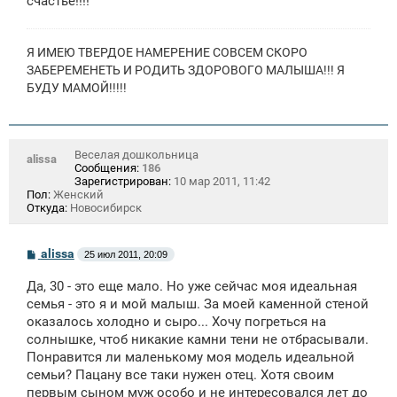
счастье!!!!
Я ИМЕЮ ТВЕРДОЕ НАМЕРЕНИЕ СОВСЕМ СКОРО
ЗАБЕРЕМЕНЕТЬ И РОДИТЬ ЗДОРОВОГО МАЛЫША!!! Я
БУДУ МАМОЙ!!!!!
Веселая дошкольница
alissa
Сообщения:
186
Зарегистрирован:
10 мар 2011, 11:42
Пол:
Женский
Откуда:
Новосибирск
С
alissa
25 июл 2011, 20:09
о
о
Да, 30 - это еще мало. Но уже сейчас моя идеальная
б
щ
семья - это я и мой малыш. За моей каменной стеной
е
оказалось холодно и сыро... Хочу погреться на
н
солнышке, чтоб никакие камни тени не отбрасывали.
и
е
Понравится ли маленькому моя модель идеальной
семьи? Пацану все таки нужен отец. Хотя своим
первым сыном муж особо и не интересовался лет до