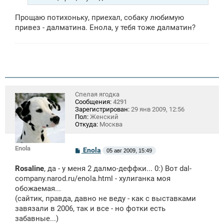
и
е
Прощаю потихоньку, приехал, собаку любимую
привез - далматина. Енола, у тебя тоже далматин?
Спелая ягодка
Сообщения:
4291
Зарегистрирован:
29 янв 2009, 12:56
Пол:
Женский
Откуда:
Москва
Enola
С
Enola
05 авг 2009, 15:49
о
о
Rosaline
, да - у меня 2 далмо-деффки... 0:) Вот dal-
б
щ
company.narod.ru/enola.html - хулиганка моя
е
обожаемая...
н
(сайтик, правда, давно не веду - как с выставками
и
е
завязали в 2006, так и все - но фотки есть
забавные...)