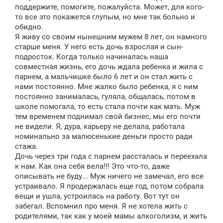
щ
поддержите, помогите, пожалуйста. Может, для кого-
е
то все это покажется глупым, но мне так больно и
н
обидно.
и
е
Я живу со своим нынешним мужем 8 лет, он намного
старше меня. У него есть дочь взрослая и сын-
подросток. Когда только начиналась наша
совместная жизнь, его дочь ждала ребенка и жила с
парнем, а мальчишке было 6 лет и он стал жить с
нами постоянно. Мне жалко было ребенка, я с ним
постоянно занималась, гуляла, общалась, потом в
школе помогала, то есть стала почти как мать. Муж
тем временем поднимал свой бизнес, мы его почти
не видели. Я, дура, карьеру не делала, работала
номинально за малюсенькие деньги просто ради
стажа.
Дочь через три года с парнем рассталась и переехала
к нам. Как она себя вела!!! Это что-то, даже
описывать не буду... Муж ничего не замечал, его все
устраивало. Я продержалась еще год, потом собрала
вещи и ушла, устроилась на работу. Вот тут он
забегал. Вспомнил про меня. Я не хотела жить с
родителями, так как у моей мамы алкоголизм, и жить