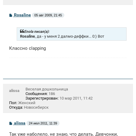
С
Rosaline
05 авг 2009, 21:45
о
о
б
щ
Enola писал(а):
е
Rosaline
, да - у меня 2 далмо-деффки... 0:) Вот
н
и
Классно clapping
е
Веселая дошкольница
alissa
Сообщения:
186
Зарегистрирован:
10 мар 2011, 11:42
Пол:
Женский
Откуда:
Новосибирск
С
alissa
24 июл 2011, 11:39
о
о
Так уже наболело, не знаю, что делать. Девчонки,
б