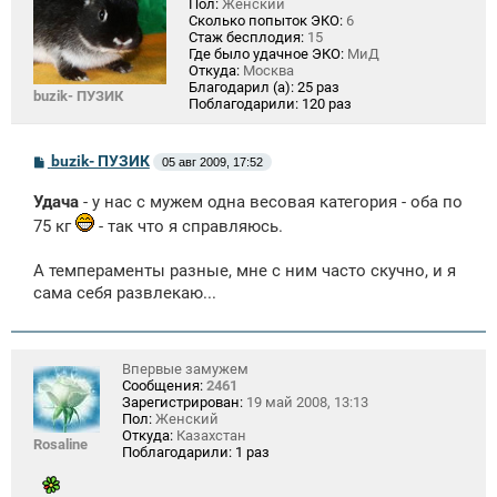
Пол:
Женский
Сколько попыток ЭКО:
6
Стаж бесплодия:
15
Где было удачное ЭКО:
МиД
Откуда:
Москва
Благодарил (а):
25 раз
buzik- ПУЗИК
Поблагодарили:
120 раз
С
buzik- ПУЗИК
05 авг 2009, 17:52
о
о
Удача
- у нас с мужем одна весовая категория - оба по
б
щ
75 кг
- так что я справляюсь.
е
н
и
А темпераменты разные, мне с ним часто скучно, и я
е
сама себя развлекаю...
Впервые замужем
Сообщения:
2461
Зарегистрирован:
19 май 2008, 13:13
Пол:
Женский
Откуда:
Казахстан
Rosaline
Поблагодарили:
1 раз