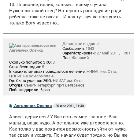
10. Плаванье, велик, коньки... всему я учила.
Нужен ли такой отец? Но терпеть равнодушие ради
ребенка тоже не охота... И как тут лучше поступить...
только Богу известно...
Девица на выданье
Сообщения:
1043
Ангелочек Олечка
Зарегистрирован:
27 май 2011, 11:01
Пол:
Женский
Сколько попыток ЭКО:
3
Стаж бесплодия:
5
В каких клиниках проводилось лечение:
НИИАГ им. Отта;
ЦПСиР на Комсомола 4
Где было удачное ЭКО:
НИИАГ им. Отта
Откуда:
Санкт-Петербург; пр-т Ветеранов
Поблагодарили:
6 раз
С
Ангелочек Олечка
26 июл 2011, 11:30
о
о
Алиса, держитесь! У Вас есть самое главное- Ваш
б
щ
малыш, ваше чудо. А остальное уже второстепенно.
е
Как толко у вас появится возможность уйти от мужа,
н
так сразу и уходите. По началу будет трудно, но Вы же
и