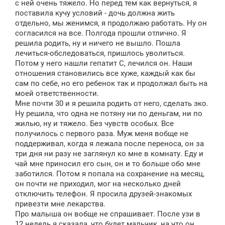
с ней очень тяжело. Но перед тем как вернуться, я
поставила кучу условий - дочь должна жить
отдельно, мы женимся, я продолжаю работать. Ну он
согласился на все. Полгода прошли отлично. Я
решила родить, ну и ничего не вышло. Пошла
лечиться-обследоваться, пришлось уволиться.
Потом у него нашли гепатит С, лечился он. Наши
отношения становились все хуже, каждый как бы
сам по себе, но его ребенок так и продолжал быть на
моей ответственности.
Мне почти 30 и я решила родить от него, сделать эко.
Ну решила, что одна не потяну ни по деньгам, ни по
жилью, ну и тяжело. Без чувств особых. Все
получилось с первого раза. Муж меня вобще не
поддерживал, когда я лежала после переноса, он за
три дня ни разу не заглянул ко мне в комнату. Еду и
чай мне приносил его сын, он и то больше обо мне
заботился. Потом я попала на сохранение на месяц,
он почти не приходил, мог на несколько дней
отключить телефон. Я просила друзей-знакомых
привезти мне лекарства.
Про малыша он вобще не спрашивает. После узи в
12 недель я сказала, что будет мальчик, на что он