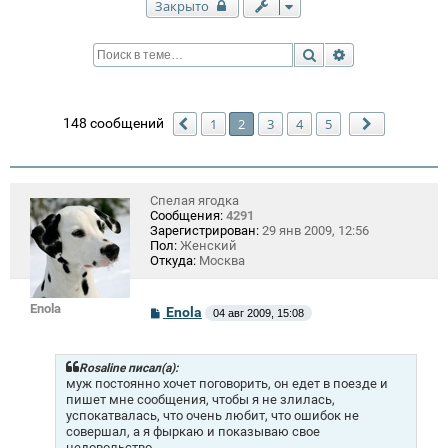
Закрыто
Поиск
Расширенный п
148 сообщений
1
2
3
4
5
Пред.
След.
Спелая ягодка
Сообщения:
4291
Зарегистрирован:
29 янв 2009, 12:56
Пол:
Женский
Откуда:
Москва
Enola
С
Enola
04 авг 2009, 15:08
о
о
б
щ
Rosaline писал(а):
е
муж постоянно хочет поговорить, он едет в поезде и
н
пишет мне сообщения, чтобы я не злилась,
и
успокатвалась, что очень любит, что ошибок не
е
совершал, а я фыркаю и показываю свое
недовольство