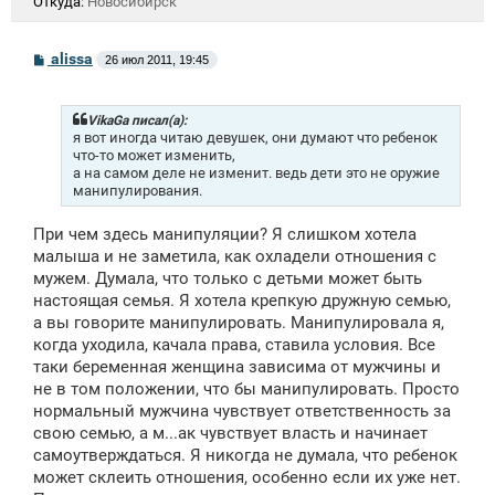
Откуда:
Новосибирск
С
alissa
26 июл 2011, 19:45
о
о
б
щ
VikaGa писал(а):
е
я вот иногда читаю девушек, они думают что ребенок
н
что-то может изменить,
и
а на самом деле не изменит. ведь дети это не оружие
е
манипулирования.
При чем здесь манипуляции? Я слишком хотела
малыша и не заметила, как охладели отношения с
мужем. Думала, что только с детьми может быть
настоящая семья. Я хотела крепкую дружную семью,
а вы говорите манипулировать. Манипулировала я,
когда уходила, качала права, ставила условия. Все
таки беременная женщина зависима от мужчины и
не в том положении, что бы манипулировать. Просто
нормальный мужчина чувствует ответственность за
свою семью, а м...ак чувствует власть и начинает
самоутверждаться. Я никогда не думала, что ребенок
может склеить отношения, особенно если их уже нет.