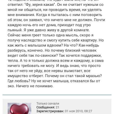
ответил: "Фу, херня какая". Он не считает нужным со
мной ни общаться, ни проводить время, ни уделять
мне внимания. Когда я пыталась с ним поговорить
об этом, он заявил, что ничего мне не должен. Почти
каждую ночь его нет дома, приходит под утро
пьяный. Я уже давно живу в другой комнате.
Сейчас меня греет только одна мысль, скоро я
получу наследство и смогу купить себе квартиру. Но
как жить с малышом вдвоем? На что? Как-нибудь
разберусь, конечно. Но почему близкий человек
ведет себя так по-свински? Так хочется поддержки,
тепла. А то я только должна всем и каждому, а сама
ничего требовать не могу. И ведь знаю, что просто
так от него не уйду, все нервы вымотает, все
имущество отберет. Почему он стал такой мразью?
Где любовь? Ну не хочет малыша, отказался бы от
эко. Ничего не понимаю.
Только зачали
Сообщения:
21
Зарегистрирован:
01 ноя 2010, 08:27