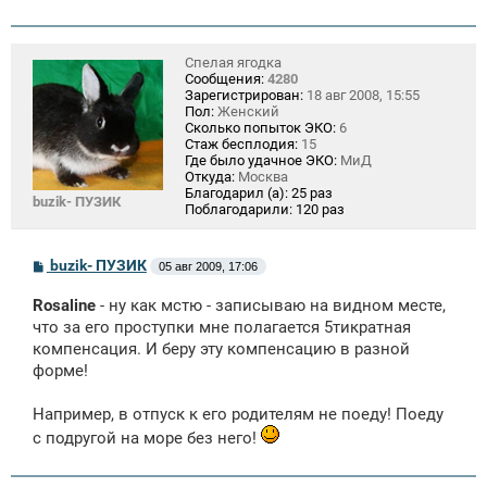
Спелая ягодка
Сообщения:
4280
Зарегистрирован:
18 авг 2008, 15:55
Пол:
Женский
Сколько попыток ЭКО:
6
Стаж бесплодия:
15
Где было удачное ЭКО:
МиД
Откуда:
Москва
Благодарил (а):
25 раз
buzik- ПУЗИК
Поблагодарили:
120 раз
С
buzik- ПУЗИК
05 авг 2009, 17:06
о
о
Rosaline
- ну как мcтю - записываю на видном месте,
б
щ
что за его проступки мне полагается 5тикратная
е
компенсация. И беру эту компенсацию в разной
н
форме!
и
е
Например, в отпуск к его родителям не поеду! Поеду
с подругой на море без него!