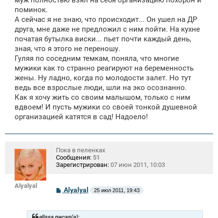
муж полностью взял на себя организацию похорон и
поминок.
А сейчас я не знаю, что происходит... Он ушел на ДР
друга, мне даже не предложил с ним пойти. На кухне
початая бутылка виски... пьет почти каждый день,
зная, что я этого не переношу.
Гуляя по соседним темкам, поняла, что многие
мужики как то странно реагируют на беременность
жены. Ну ладно, когда по молодости залет. Но тут
ведь все взрослые люди, шли на эко осознанно.
Как я хочу жить со своим малышом, только с ним
вдвоем! И пусть мужики со своей тонкой душевной
организацией катятся в сад! Надоело!
Пока в пеленках
Сообщения:
51
Зарегистрирован:
07 июн 2011, 10:03
Alyalyal
С
Alyalyal
25 июл 2011, 19:43
о
о
б
щ
alissa писал(а):