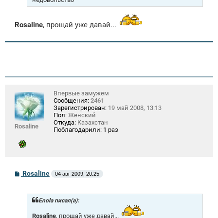
Rosaline
, прощай уже давай...
Впервые замужем
Сообщения:
2461
Зарегистрирован:
19 май 2008, 13:13
Пол:
Женский
Откуда:
Казахстан
Rosaline
Поблагодарили:
1 раз
С
Rosaline
04 авг 2009, 20:25
о
о
б
щ
Enola писал(а):
е
н
Rosaline
, прощай уже давай...