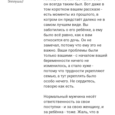
Эпплуша//
щ
он всегда таким был. Вот даже в
е
том коротком вашем рассказе -
н
есть моменты из прошлого, в
и
е
котром он предстаёт далеко не в
самом лучшем виде. Вы
заботились о его ребёнке, а ему
было всё равно, как к вам
относится его дочь. Он не
замечал, потому что ему это не
важно. Ваши проблемы были
только вашими - с началом вашей
беременности ничего не
изменилось, а стало хуже -
потому что трудности укрепляют
семью, а тут укреплять было
особо нечего. Не сердитесь,
говорю как есть.
Нормальный мужчина несёт
ответственность за свои
поступки - и за свою женщину, и
за ребёнка - тоже. Жаль, что в