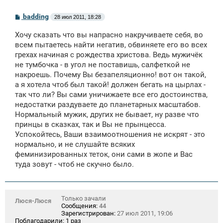
С
badding
28 июл 2011, 18:28
о
о
Хочу сказать что вы напрасно накручиваете себя, во
б
щ
всем пытаетесь найти негатив, обвиняете его во всех
е
грехах начиная с рождества христова. Ведь мужичёк
н
не тумбочка - в угол не поставишь, салфеткой не
и
е
накроешь. Почему Вы безапеляционно! вот он такой,
а я хотела чтоб был такой! должен бегать на цырлах -
так что ли? Вы сами уничижаете все его достоинства,
недостатки раздуваете до планетарных масштабов.
Нормальный мужик, других не бывает, ну разве что
принцы в сказках, так и Вы не прынцесса.
Успокойтесь, Ваши взаимоотношения не искрят - это
нормально, и не слушайте всяких
феминизированных теток, они сами в жопе и Вас
туда зовут - чтоб не скучно было.
Только зачали
Люся-Люся
Сообщения:
44
Зарегистрирован:
27 июл 2011, 19:06
Поблагодарили:
1 раз