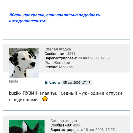
Жизнь прекрасна, если правильно подобрать
антидепрессанты!
Спелая ягодка
Сообщения:
4291
Зарегистрирован:
29 янв 2009, 12:56
Пол:
Женский
Откуда:
Москва
Enola
С
Enola
05 авг 2009, 17:47
о
о
buzik- ПУЗИК
, злая ты... бедный муж - один в отпуске
б
щ
с родителями...
е
н
и
е
Спелая ягодка
Сообщения:
4280
Зарегистрирован:
18 авг 2008, 15:55