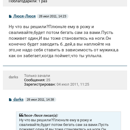
Поблагодарили:
1 раз
С
Люся-Люся
28 июл 2011, 14:23
о
о
Ну что вы решили?Плюньте ему в рожу и
б
щ
сваливайте,будет потом бегать сам за вами.Пусть
е
поживет один,И вы тоже становитесь на ноги.Он
н
конечно будет заводить б..дей,а вы наплюйте на
и
е
это,не надо себя ставить в зависимость от мужика,а
как он забегает,когда поймет,что ты уплыла.
Только зачали
darks
Сообщения:
25
Зарегистрирован:
04 июл 2011, 11:25
С
darks
28 июл 2011, 14:38
о
о
б
щ
Люся-Люся писал(а):
е
Ну что вы решили?Плюньте ему в рожу и
н
сваливайте,будет потом бегать сам за вами.Пусть
и
поживет один,И вы тоже становитесь на ноги.Он