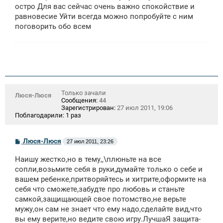
остро Для вас сейчас очень важно спокойствие и
равновесие Уйти всегда можно попробуйте с ним
поговорить обо всем
Только зачали
Люся-Люся
Сообщения:
44
Зарегистрирован:
27 июл 2011, 19:06
Поблагодарили:
1 раз
С
Люся-Люся
27 июл 2011, 23:26
о
о
Наишу жестко,но в тему,,\плюньте на все
б
щ
сопли,возьмите себя в руки,думайте только о себе и
е
вашем ребенке,притворяйтесь и хитрите,оформите на
н
себя что сможете,забудте про любовь и станьте
и
е
самкой,защищающей свое потомство,не верьте
мужу,он сам не знает что ему надо,сделайте вид,что
вы ему верите,но ведите свою игру.ЛучшаЯ защита-