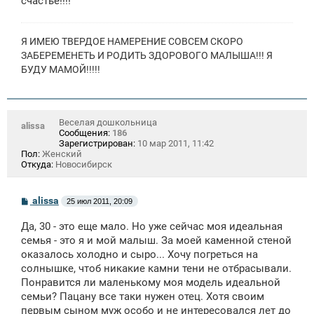
счастье!!!!
Я ИМЕЮ ТВЕРДОЕ НАМЕРЕНИЕ СОВСЕМ СКОРО
ЗАБЕРЕМЕНЕТЬ И РОДИТЬ ЗДОРОВОГО МАЛЫША!!! Я
БУДУ МАМОЙ!!!!!
Веселая дошкольница
alissa
Сообщения:
186
Зарегистрирован:
10 мар 2011, 11:42
Пол:
Женский
Откуда:
Новосибирск
С
alissa
25 июл 2011, 20:09
о
о
Да, 30 - это еще мало. Но уже сейчас моя идеальная
б
щ
семья - это я и мой малыш. За моей каменной стеной
е
оказалось холодно и сыро... Хочу погреться на
н
солнышке, чтоб никакие камни тени не отбрасывали.
и
е
Понравится ли маленькому моя модель идеальной
семьи? Пацану все таки нужен отец. Хотя своим
первым сыном муж особо и не интересовался лет до