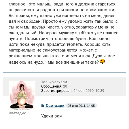
щ
главное - это малыш, ради него я должна стараться
е
не раскисать и радоваться жизни по возможности.
н
Вы правы, ему давно уже наплевать на меня, денег
и
е
дал и свободен. Просто ему удобно жить так было, с
сыном мы друзья, чисто, уютно, характер у меня не
скандальный. Наверно, мужику за 40 это уже важнее
чувств. Посмотрим, что дальше будет. Все равно
идти пока некуда, придется терпеть. Хорошо хоть
материально не самоустраняется, может, с
рождением малыша что-то измениться. Дура я, все
надеюсь на чудо... мы все женщины такие?
Только зачали
Сообщения:
20
Зарегистрирован:
24 сен 2010, 10:39
С
Светадик
25 июл 2011, 14:05
о
Светадик
о
Удачи вам.
б
щ
е