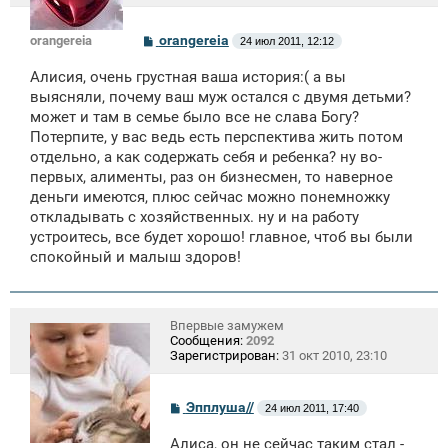
С
orangereia
orangereia
24 июл 2011, 12:12
о
о
Алисия, очень грустная ваша история:( а вы
б
щ
выясняли, почему ваш муж остался с двумя детьми?
е
может и там в семье было все не слава Богу?
н
Потерпите, у вас ведь есть перспектива жить потом
и
е
отдельно, а как содержать себя и ребенка? ну во-
первых, алименты, раз он бизнесмен, то наверное
деньги имеются, плюс сейчас можно понемножку
откладывать с хозяйственных. ну и на работу
устроитесь, все будет хорошо! главное, чтоб вы были
спокойный и малыш здоров!
Впервые замужем
Сообщения:
2092
Зарегистрирован:
31 окт 2010, 23:10
С
Эпплуша//
24 июл 2011, 17:40
о
о
Алиса, он не сейчас таким стал -
б