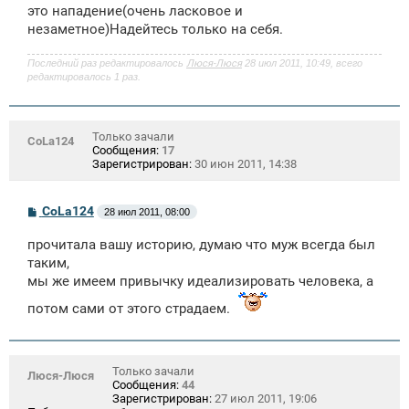
это нападение(очень ласковое и
незаметное)Надейтесь только на себя.
Последний раз редактировалось
Люся-Люся
28 июл 2011, 10:49, всего
редактировалось 1 раз.
Только зачали
CoLa124
Сообщения:
17
Зарегистрирован:
30 июн 2011, 14:38
С
CoLa124
28 июл 2011, 08:00
о
о
прочитала вашу историю, думаю что муж всегда был
б
щ
таким,
е
мы же имеем привычку идеализировать человека, а
н
и
потом сами от этого страдаем.
е
Только зачали
Люся-Люся
Сообщения:
44
Зарегистрирован:
27 июл 2011, 19:06