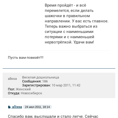
Время пройдёт - и всё
перемелется, если делать
шажочки в правильном
направлении. У вас есть главное.
Теперь важно выбраться из
ситуации с наименьшими
потерями и с наименьшей
нервотрёпкой. Удачи вам!
Пусть вам повезёт!!!
Веселая дошкольница
alissa
Сообщения:
186
Зарегистрирован:
10 мар 2011, 11:42
Пол:
Женский
Откуда:
Новосибирск
С
alissa
24 июл 2011, 18:14
о
о
Спасибо вам, выслушали и стало легче. Сейчас
б