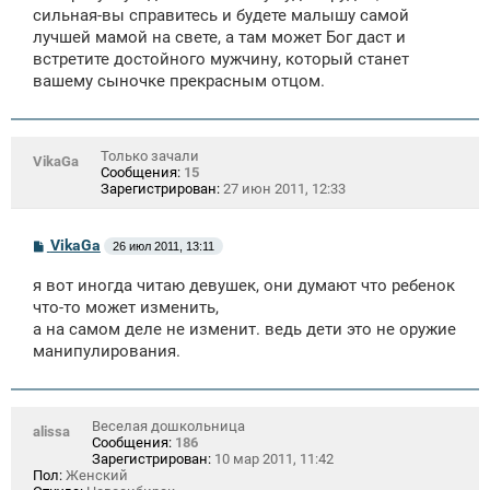
е
сильная-вы справитесь и будете малышу самой
лучшей мамой на свете, а там может Бог даст и
встретите достойного мужчину, который станет
вашему сыночке прекрасным отцом.
Только зачали
VikaGa
Сообщения:
15
Зарегистрирован:
27 июн 2011, 12:33
С
VikaGa
26 июл 2011, 13:11
о
о
я вот иногда читаю девушек, они думают что ребенок
б
щ
что-то может изменить,
е
а на самом деле не изменит. ведь дети это не оружие
н
манипулирования.
и
е
Веселая дошкольница
alissa
Сообщения:
186
Зарегистрирован:
10 мар 2011, 11:42
Пол:
Женский