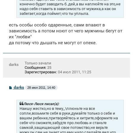
е
конечно будет заводить б..дей,а вы наплюйте на это,не
надо себя ставить в зависимость от мужика,а как он
забегает,когда поймет,что ты уплыла.
есть особы особо одаренные, сами впаают в
зависимость а потом ноют от чего мужчины бегут от
их "любви"
да потому что дышать не могут от опеке.
Только зачали
darks
Сообщения:
25
Зарегистрирован:
04 июл 2011, 11:25
С
darks
28 июл 2011, 14:40
о
о
б
щ
Люся-Люся писал(а):
е
Наишу жестко,но в тему,,\плюньте на все
н
сопли,возьмите себя в руки,думайте только о себе и
и
вашем ребенке,притворяйтесь и хитрите,оформите на
е
себя что сможете,забудте про любовь и станьте
самкой,защищающей свое потомство,не верьте
мужу,он сам не знает что ему надо,сделайте вид,что