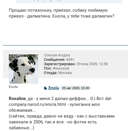
и
е
Прощаю потихоньку, приехал, собаку любимую
привез - далматина. Енола, у тебя тоже далматин?
Спелая ягодка
Сообщения:
4291
Зарегистрирован:
29 янв 2009, 12:56
Пол:
Женский
Откуда:
Москва
Enola
С
Enola
05 авг 2009, 15:49
о
о
Rosaline
, да - у меня 2 далмо-деффки... 0:) Вот dal-
б
щ
company.narod.ru/enola.html - хулиганка моя
е
обожаемая...
н
(сайтик, правда, давно не веду - как с выставками
и
е
завязали в 2006, так и все - но фотки есть
забавные...)