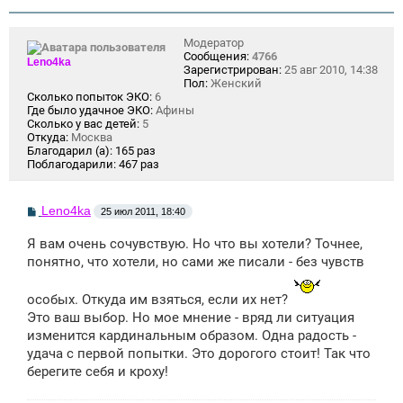
н
и
е
Модератор
Сообщения:
4766
Leno4ka
Зарегистрирован:
25 авг 2010, 14:38
Пол:
Женский
Сколько попыток ЭКО:
6
Где было удачное ЭКО:
Афины
Сколько у вас детей:
5
Откуда:
Москва
Благодарил (а):
165 раз
Поблагодарили:
467 раз
С
Leno4ka
25 июл 2011, 18:40
о
о
Я вам очень сочувствую. Но что вы хотели? Точнее,
б
щ
понятно, что хотели, но сами же писали - без чувств
е
н
и
особых. Откуда им взяться, если их нет?
е
Это ваш выбор. Но мое мнение - вряд ли ситуация
изменится кардинальным образом. Одна радость -
удача с первой попытки. Это дорогого стоит! Так что
берегите себя и кроху!