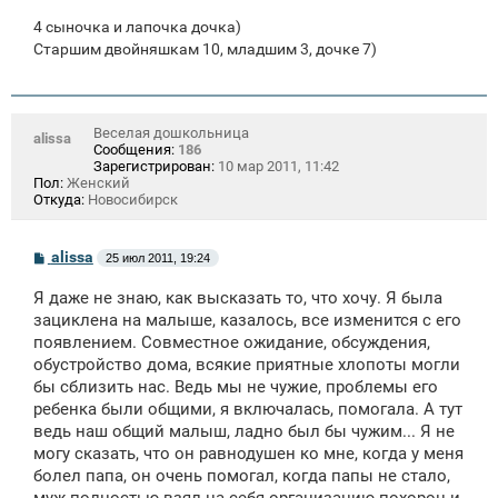
4 сыночка и лапочка дочка)
Старшим двойняшкам 10, младшим 3, дочке 7)
Веселая дошкольница
alissa
Сообщения:
186
Зарегистрирован:
10 мар 2011, 11:42
Пол:
Женский
Откуда:
Новосибирск
С
alissa
25 июл 2011, 19:24
о
о
Я даже не знаю, как высказать то, что хочу. Я была
б
щ
зациклена на малыше, казалось, все изменится с его
е
появлением. Совместное ожидание, обсуждения,
н
обустройство дома, всякие приятные хлопоты могли
и
е
бы сблизить нас. Ведь мы не чужие, проблемы его
ребенка были общими, я включалась, помогала. А тут
ведь наш общий малыш, ладно был бы чужим... Я не
могу сказать, что он равнодушен ко мне, когда у меня
болел папа, он очень помогал, когда папы не стало,