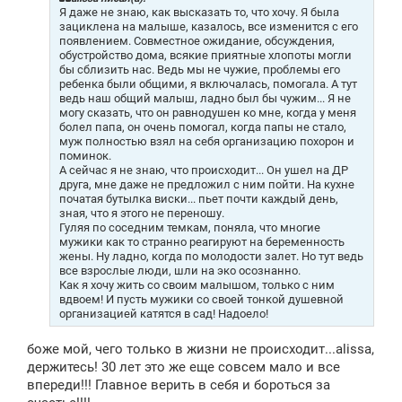
е
Я даже не знаю, как высказать то, что хочу. Я была
н
зациклена на малыше, казалось, все изменится с его
и
появлением. Совместное ожидание, обсуждения,
е
обустройство дома, всякие приятные хлопоты могли
бы сблизить нас. Ведь мы не чужие, проблемы его
ребенка были общими, я включалась, помогала. А тут
ведь наш общий малыш, ладно был бы чужим... Я не
могу сказать, что он равнодушен ко мне, когда у меня
болел папа, он очень помогал, когда папы не стало,
муж полностью взял на себя организацию похорон и
поминок.
А сейчас я не знаю, что происходит... Он ушел на ДР
друга, мне даже не предложил с ним пойти. На кухне
початая бутылка виски... пьет почти каждый день,
зная, что я этого не переношу.
Гуляя по соседним темкам, поняла, что многие
мужики как то странно реагируют на беременность
жены. Ну ладно, когда по молодости залет. Но тут ведь
все взрослые люди, шли на эко осознанно.
Как я хочу жить со своим малышом, только с ним
вдвоем! И пусть мужики со своей тонкой душевной
организацией катятся в сад! Надоело!
боже мой, чего только в жизни не происходит
...alissa
,
держитесь! 30 лет это же еще совсем мало и все
впереди!!! Главное верить в себя и бороться за