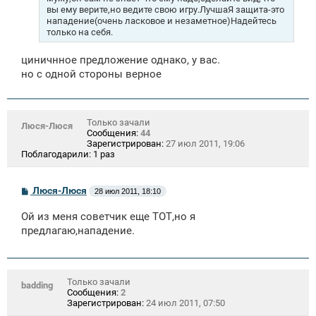
вы ему верите,но ведите свою игру.ЛучшаЯ защита-это
нападение(очень ласковое и незаметное)Надейтесь
только на себя.
циничнное предложение однако, у вас.
но с одной стороны верное
Только зачали
Люся-Люся
Сообщения:
44
Зарегистрирован:
27 июл 2011, 19:06
Поблагодарили:
1 раз
С
Люся-Люся
28 июл 2011, 18:10
о
о
Ой из меня советчик еще ТОТ,но я
б
щ
предлагаю,нападение.
е
н
и
е
Только зачали
badding
Сообщения:
2
Зарегистрирован:
24 июл 2011, 07:50