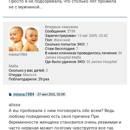
Просто я не подозревала, что столько лет прожила
не с мужчиной...
Впервые замужем
Сообщения:
2739
Зарегистрирован:
13 авг 2009, 23:42
Пол:
Женский
Сколько попыток ЭКО:
1
Стаж бесплодия:
7
В каких клиниках проводилось лечение:
St
miona1984
James Hospital Malta
Где было удачное ЭКО:
St James Hospital
Malta
Сколько у вас детей:
2
Откуда:
Мальта
Поблагодарили:
29 раз
С
miona1984
27 июл 2011, 02:08
о
о
alissa
б
щ
А вы пробовали с ним поговорить обо всем? Ведь
е
любому поведению есть своя причина При
н
беременности женщина становится очень уязвимая и
и
е
часто нервная может поэтому чувствуется все так