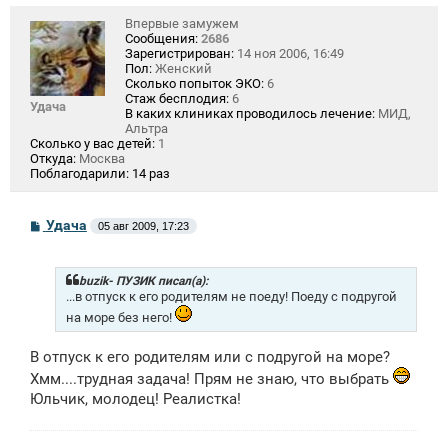
Впервые замужем
Сообщения:
2686
Зарегистрирован:
14 ноя 2006, 16:49
Пол:
Женский
Сколько попыток ЭКО:
6
Стаж бесплодия:
6
Удача
В каких клиниках проводилось лечение:
МИД,
Альтра
Сколько у вас детей:
1
Откуда:
Москва
Поблагодарили:
14 раз
С
Удача
05 авг 2009, 17:23
о
о
б
щ
buzik- ПУЗИК писал(а):
е
...в отпуск к его родителям не поеду! Поеду с подругой
н
на море без него!
и
е
В отпуск к его родителям или с подругой на море?
Хмм....трудная задача! Прям не знаю, что выбрать
Юльчик, молодец! Реалистка!