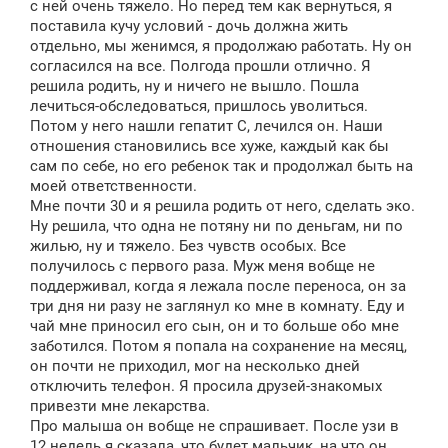
с ней очень тяжело. Но перед тем как вернуться, я
поставила кучу условий - дочь должна жить
отдельно, мы женимся, я продолжаю работать. Ну он
согласился на все. Полгода прошли отлично. Я
решила родить, ну и ничего не вышло. Пошла
лечиться-обследоваться, пришлось уволиться.
Потом у него нашли гепатит С, лечился он. Наши
отношения становились все хуже, каждый как бы
сам по себе, но его ребенок так и продолжал быть на
моей ответственности.
Мне почти 30 и я решила родить от него, сделать эко.
Ну решила, что одна не потяну ни по деньгам, ни по
жилью, ну и тяжело. Без чувств особых. Все
получилось с первого раза. Муж меня вобще не
поддерживал, когда я лежала после переноса, он за
три дня ни разу не заглянул ко мне в комнату. Еду и
чай мне приносил его сын, он и то больше обо мне
заботился. Потом я попала на сохранение на месяц,
он почти не приходил, мог на несколько дней
отключить телефон. Я просила друзей-знакомых
привезти мне лекарства.
Про малыша он вобще не спрашивает. После узи в
12 недель я сказала, что будет мальчик, на что он