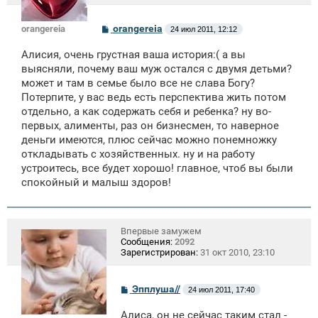
С
orangereia
orangereia
24 июл 2011, 12:12
о
о
Алисия, очень грустная ваша история:( а вы
б
щ
выясняли, почему ваш муж остался с двумя детьми?
е
может и там в семье было все не слава Богу?
н
Потерпите, у вас ведь есть перспектива жить потом
и
е
отдельно, а как содержать себя и ребенка? ну во-
первых, алименты, раз он бизнесмен, то наверное
деньги имеются, плюс сейчас можно понемножку
откладывать с хозяйственных. ну и на работу
устроитесь, все будет хорошо! главное, чтоб вы были
спокойный и малыш здоров!
Впервые замужем
Сообщения:
2092
Зарегистрирован:
31 окт 2010, 23:10
С
Эпплуша//
24 июл 2011, 17:40
о
о
Алиса, он не сейчас таким стал -
б