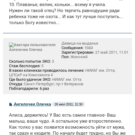
10. Плаванье, велик, коньки... всему я учила.
Нужен ли такой отец? Но терпеть равнодушие ради
ребенка тоже не охота... И как тут лучше поступить...
только Богу известно...
Девица на выданье
Сообщения:
1043
Ангелочек Олечка
Зарегистрирован:
27 май 2011, 11:01
Пол:
Женский
Сколько попыток ЭКО:
3
Стаж бесплодия:
5
В каких клиниках проводилось лечение:
НИИАГ им. Отта;
ЦПСиР на Комсомола 4
Где было удачное ЭКО:
НИИАГ им. Отта
Откуда:
Санкт-Петербург; пр-т Ветеранов
Поблагодарили:
6 раз
С
Ангелочек Олечка
26 июл 2011, 11:30
о
о
Алиса, держитесь! У Вас есть самое главное- Ваш
б
щ
малыш, ваше чудо. А остальное уже второстепенно.
е
Как толко у вас появится возможность уйти от мужа,
н
так сразу и уходите. По началу будет трудно, но Вы же
и