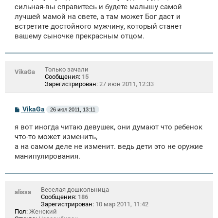
е
сильная-вы справитесь и будете малышу самой
лучшей мамой на свете, а там может Бог даст и
встретите достойного мужчину, который станет
вашему сыночке прекрасным отцом.
Только зачали
VikaGa
Сообщения:
15
Зарегистрирован:
27 июн 2011, 12:33
С
VikaGa
26 июл 2011, 13:11
о
о
я вот иногда читаю девушек, они думают что ребенок
б
щ
что-то может изменить,
е
а на самом деле не изменит. ведь дети это не оружие
н
манипулирования.
и
е
Веселая дошкольница
alissa
Сообщения:
186
Зарегистрирован:
10 мар 2011, 11:42
Пол:
Женский