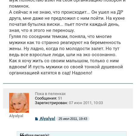
муж полностью взял на себя организацию похорон и
поминок.
А сейчас я не знаю, что происходит... Он ушел на ДР
друга, мне даже не предложил с ним пойти. На кухне
початая бутылка виски... пьет почти каждый день,
зная, что я этого не переношу.
Гуляя по соседним темкам, поняла, что многие
мужики как то странно реагируют на беременность
жены. Ну ладно, когда по молодости залет. Но тут
ведь все взрослые люди, шли на эко осознанно.
Как я хочу жить со своим малышом, только с ним
вдвоем! И пусть мужики со своей тонкой душевной
организацией катятся в сад! Надоело!
Пока в пеленках
Сообщения:
51
Зарегистрирован:
07 июн 2011, 10:03
Alyalyal
С
Alyalyal
25 июл 2011, 19:43
о
о
б
щ
alissa писал(а):