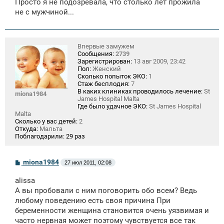
Просто я не подозревала, что столько лет прожила
не с мужчиной...
Впервые замужем
Сообщения:
2739
Зарегистрирован:
13 авг 2009, 23:42
Пол:
Женский
Сколько попыток ЭКО:
1
Стаж бесплодия:
7
В каких клиниках проводилось лечение:
St
miona1984
James Hospital Malta
Где было удачное ЭКО:
St James Hospital
Malta
Сколько у вас детей:
2
Откуда:
Мальта
Поблагодарили:
29 раз
С
miona1984
27 июл 2011, 02:08
о
о
alissa
б
щ
А вы пробовали с ним поговорить обо всем? Ведь
е
любому поведению есть своя причина При
н
беременности женщина становится очень уязвимая и
и
е
часто нервная может поэтому чувствуется все так