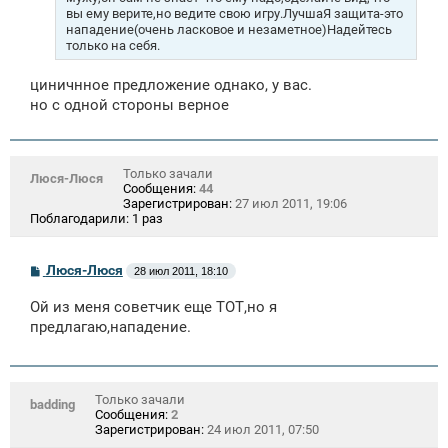
вы ему верите,но ведите свою игру.ЛучшаЯ защита-это
нападение(очень ласковое и незаметное)Надейтесь
только на себя.
циничнное предложение однако, у вас.
но с одной стороны верное
Только зачали
Люся-Люся
Сообщения:
44
Зарегистрирован:
27 июл 2011, 19:06
Поблагодарили:
1 раз
С
Люся-Люся
28 июл 2011, 18:10
о
о
Ой из меня советчик еще ТОТ,но я
б
щ
предлагаю,нападение.
е
н
и
е
Только зачали
badding
Сообщения:
2
Зарегистрирован:
24 июл 2011, 07:50