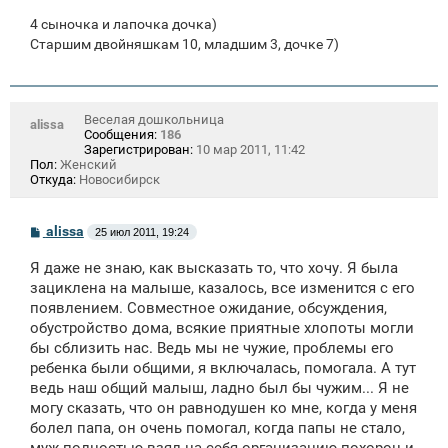
4 сыночка и лапочка дочка)
Старшим двойняшкам 10, младшим 3, дочке 7)
Веселая дошкольница
alissa
Сообщения:
186
Зарегистрирован:
10 мар 2011, 11:42
Пол:
Женский
Откуда:
Новосибирск
С
alissa
25 июл 2011, 19:24
о
о
Я даже не знаю, как высказать то, что хочу. Я была
б
щ
зациклена на малыше, казалось, все изменится с его
е
появлением. Совместное ожидание, обсуждения,
н
обустройство дома, всякие приятные хлопоты могли
и
е
бы сблизить нас. Ведь мы не чужие, проблемы его
ребенка были общими, я включалась, помогала. А тут
ведь наш общий малыш, ладно был бы чужим... Я не
могу сказать, что он равнодушен ко мне, когда у меня
болел папа, он очень помогал, когда папы не стало,