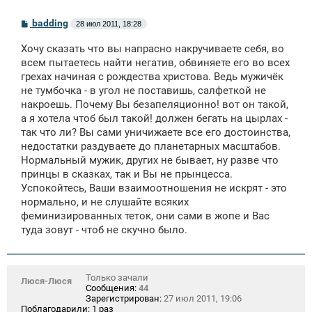
С
badding
28 июл 2011, 18:28
о
о
Хочу сказать что вы напрасно накручиваете себя, во
б
щ
всем пытаетесь найти негатив, обвиняете его во всех
е
грехах начиная с рождества христова. Ведь мужичёк
н
не тумбочка - в угол не поставишь, салфеткой не
и
е
накроешь. Почему Вы безапеляционно! вот он такой,
а я хотела чтоб был такой! должен бегать на цырлах -
так что ли? Вы сами уничижаете все его достоинства,
недостатки раздуваете до планетарных масштабов.
Нормальный мужик, других не бывает, ну разве что
принцы в сказках, так и Вы не прынцесса.
Успокойтесь, Ваши взаимоотношения не искрят - это
нормально, и не слушайте всяких
феминизированных теток, они сами в жопе и Вас
туда зовут - чтоб не скучно было.
Только зачали
Люся-Люся
Сообщения:
44
Зарегистрирован:
27 июл 2011, 19:06
Поблагодарили:
1 раз