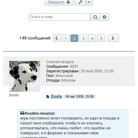
Закрыто
Поиск
Расширенный п
148 сообщений
1
2
3
4
5
Пред.
След.
Спелая ягодка
Сообщения:
4291
Зарегистрирован:
29 янв 2009, 12:56
Пол:
Женский
Откуда:
Москва
Enola
С
Enola
04 авг 2009, 15:08
о
о
б
щ
Rosaline писал(а):
е
муж постоянно хочет поговорить, он едет в поезде и
н
пишет мне сообщения, чтобы я не злилась,
и
успокатвалась, что очень любит, что ошибок не
е
совершал, а я фыркаю и показываю свое
недовольство