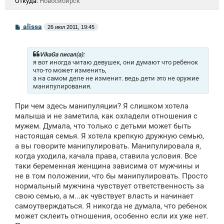
Откуда:
Новосибирск
С
alissa
26 июл 2011, 19:45
о
о
б
щ
VikaGa писал(а):
е
я вот иногда читаю девушек, они думают что ребенок
н
что-то может изменить,
и
а на самом деле не изменит. ведь дети это не оружие
е
манипулирования.
При чем здесь манипуляции? Я слишком хотела
малыша и не заметила, как охладели отношения с
мужем. Думала, что только с детьми может быть
настоящая семья. Я хотела крепкую дружную семью,
а вы говорите манипулировать. Манипулировала я,
когда уходила, качала права, ставила условия. Все
таки беременная женщина зависима от мужчины и
не в том положении, что бы манипулировать. Просто
нормальный мужчина чувствует ответственность за
свою семью, а м...ак чувствует власть и начинает
самоутверждаться. Я никогда не думала, что ребенок
может склеить отношения, особенно если их уже нет.