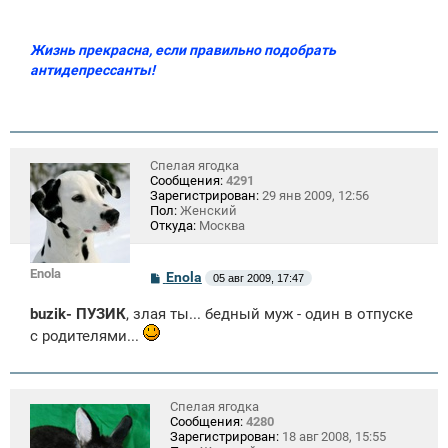
Жизнь прекрасна, если правильно подобрать
антидепрессанты!
Спелая ягодка
Сообщения:
4291
Зарегистрирован:
29 янв 2009, 12:56
Пол:
Женский
Откуда:
Москва
Enola
С
Enola
05 авг 2009, 17:47
о
о
buzik- ПУЗИК
, злая ты... бедный муж - один в отпуске
б
щ
с родителями...
е
н
и
е
Спелая ягодка
Сообщения:
4280
Зарегистрирован:
18 авг 2008, 15:55