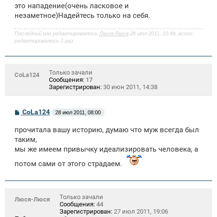
это нападение(очень ласковое и
незаметное)Надейтесь только на себя.
Последний раз редактировалось
Люся-Люся
28 июл 2011, 10:49, всего
редактировалось 1 раз.
Только зачали
CoLa124
Сообщения:
17
Зарегистрирован:
30 июн 2011, 14:38
С
CoLa124
28 июл 2011, 08:00
о
о
прочитала вашу историю, думаю что муж всегда был
б
щ
таким,
е
мы же имеем привычку идеализировать человека, а
н
и
потом сами от этого страдаем.
е
Только зачали
Люся-Люся
Сообщения:
44
Зарегистрирован:
27 июл 2011, 19:06