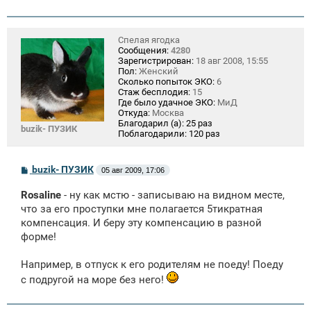
Спелая ягодка
Сообщения:
4280
Зарегистрирован:
18 авг 2008, 15:55
Пол:
Женский
Сколько попыток ЭКО:
6
Стаж бесплодия:
15
Где было удачное ЭКО:
МиД
Откуда:
Москва
Благодарил (а):
25 раз
buzik- ПУЗИК
Поблагодарили:
120 раз
С
buzik- ПУЗИК
05 авг 2009, 17:06
о
о
Rosaline
- ну как мcтю - записываю на видном месте,
б
щ
что за его проступки мне полагается 5тикратная
е
компенсация. И беру эту компенсацию в разной
н
форме!
и
е
Например, в отпуск к его родителям не поеду! Поеду
с подругой на море без него!