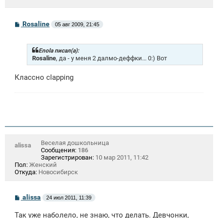
С
Rosaline
05 авг 2009, 21:45
о
о
б
щ
Enola писал(а):
е
Rosaline
, да - у меня 2 далмо-деффки... 0:) Вот
н
и
Классно clapping
е
Веселая дошкольница
alissa
Сообщения:
186
Зарегистрирован:
10 мар 2011, 11:42
Пол:
Женский
Откуда:
Новосибирск
С
alissa
24 июл 2011, 11:39
о
о
Так уже наболело, не знаю, что делать. Девчонки,
б