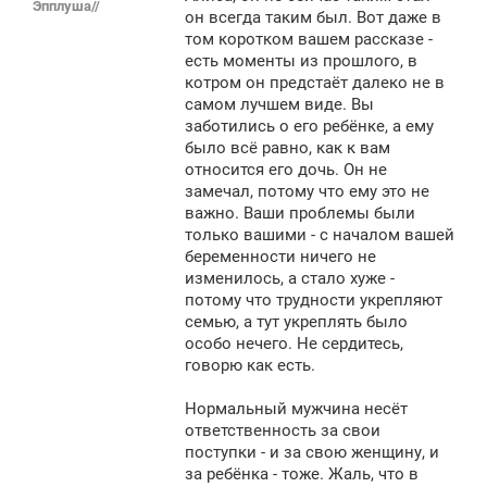
Эпплуша//
щ
он всегда таким был. Вот даже в
е
том коротком вашем рассказе -
н
есть моменты из прошлого, в
и
е
котром он предстаёт далеко не в
самом лучшем виде. Вы
заботились о его ребёнке, а ему
было всё равно, как к вам
относится его дочь. Он не
замечал, потому что ему это не
важно. Ваши проблемы были
только вашими - с началом вашей
беременности ничего не
изменилось, а стало хуже -
потому что трудности укрепляют
семью, а тут укреплять было
особо нечего. Не сердитесь,
говорю как есть.
Нормальный мужчина несёт
ответственность за свои
поступки - и за свою женщину, и
за ребёнка - тоже. Жаль, что в