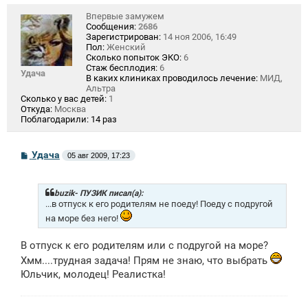
Впервые замужем
Сообщения:
2686
Зарегистрирован:
14 ноя 2006, 16:49
Пол:
Женский
Сколько попыток ЭКО:
6
Стаж бесплодия:
6
Удача
В каких клиниках проводилось лечение:
МИД,
Альтра
Сколько у вас детей:
1
Откуда:
Москва
Поблагодарили:
14 раз
С
Удача
05 авг 2009, 17:23
о
о
б
щ
buzik- ПУЗИК писал(а):
е
...в отпуск к его родителям не поеду! Поеду с подругой
н
на море без него!
и
е
В отпуск к его родителям или с подругой на море?
Хмм....трудная задача! Прям не знаю, что выбрать
Юльчик, молодец! Реалистка!