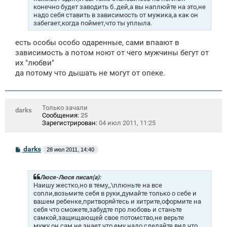
е
конечно будет заводить б..дей,а вы наплюйте на это,не
надо себя ставить в зависимость от мужика,а как он
забегает,когда поймет,что ты уплыла.
есть особы особо одаренные, сами впаают в
зависимость а потом ноют от чего мужчины бегут от
их "любви"
да потому что дышать не могут от опеке.
Только зачали
darks
Сообщения:
25
Зарегистрирован:
04 июл 2011, 11:25
С
darks
28 июл 2011, 14:40
о
о
б
щ
Люся-Люся писал(а):
е
Наишу жестко,но в тему,,\плюньте на все
н
сопли,возьмите себя в руки,думайте только о себе и
и
вашем ребенке,притворяйтесь и хитрите,оформите на
е
себя что сможете,забудте про любовь и станьте
самкой,защищающей свое потомство,не верьте
мужу,он сам не знает что ему надо,сделайте вид,что