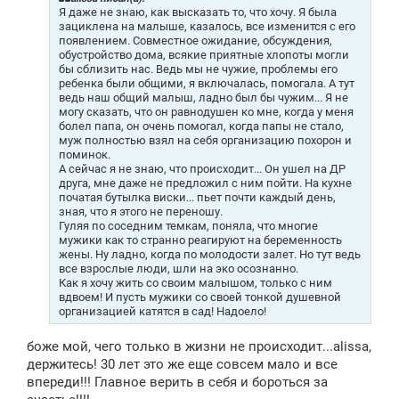
е
Я даже не знаю, как высказать то, что хочу. Я была
н
зациклена на малыше, казалось, все изменится с его
и
появлением. Совместное ожидание, обсуждения,
е
обустройство дома, всякие приятные хлопоты могли
бы сблизить нас. Ведь мы не чужие, проблемы его
ребенка были общими, я включалась, помогала. А тут
ведь наш общий малыш, ладно был бы чужим... Я не
могу сказать, что он равнодушен ко мне, когда у меня
болел папа, он очень помогал, когда папы не стало,
муж полностью взял на себя организацию похорон и
поминок.
А сейчас я не знаю, что происходит... Он ушел на ДР
друга, мне даже не предложил с ним пойти. На кухне
початая бутылка виски... пьет почти каждый день,
зная, что я этого не переношу.
Гуляя по соседним темкам, поняла, что многие
мужики как то странно реагируют на беременность
жены. Ну ладно, когда по молодости залет. Но тут ведь
все взрослые люди, шли на эко осознанно.
Как я хочу жить со своим малышом, только с ним
вдвоем! И пусть мужики со своей тонкой душевной
организацией катятся в сад! Надоело!
боже мой, чего только в жизни не происходит
...alissa
,
держитесь! 30 лет это же еще совсем мало и все
впереди!!! Главное верить в себя и бороться за