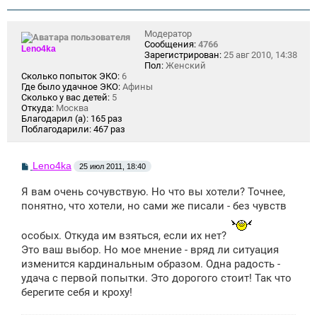
н
и
е
Модератор
Сообщения:
4766
Leno4ka
Зарегистрирован:
25 авг 2010, 14:38
Пол:
Женский
Сколько попыток ЭКО:
6
Где было удачное ЭКО:
Афины
Сколько у вас детей:
5
Откуда:
Москва
Благодарил (а):
165 раз
Поблагодарили:
467 раз
С
Leno4ka
25 июл 2011, 18:40
о
о
Я вам очень сочувствую. Но что вы хотели? Точнее,
б
щ
понятно, что хотели, но сами же писали - без чувств
е
н
и
особых. Откуда им взяться, если их нет?
е
Это ваш выбор. Но мое мнение - вряд ли ситуация
изменится кардинальным образом. Одна радость -
удача с первой попытки. Это дорогого стоит! Так что
берегите себя и кроху!