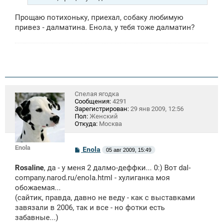
и
е
Прощаю потихоньку, приехал, собаку любимую
привез - далматина. Енола, у тебя тоже далматин?
Спелая ягодка
Сообщения:
4291
Зарегистрирован:
29 янв 2009, 12:56
Пол:
Женский
Откуда:
Москва
Enola
С
Enola
05 авг 2009, 15:49
о
о
Rosaline
, да - у меня 2 далмо-деффки... 0:) Вот dal-
б
щ
company.narod.ru/enola.html - хулиганка моя
е
обожаемая...
н
(сайтик, правда, давно не веду - как с выставками
и
е
завязали в 2006, так и все - но фотки есть
забавные...)