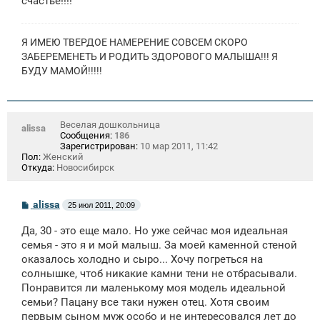
счастье!!!!
Я ИМЕЮ ТВЕРДОЕ НАМЕРЕНИЕ СОВСЕМ СКОРО
ЗАБЕРЕМЕНЕТЬ И РОДИТЬ ЗДОРОВОГО МАЛЫША!!! Я
БУДУ МАМОЙ!!!!!
Веселая дошкольница
alissa
Сообщения:
186
Зарегистрирован:
10 мар 2011, 11:42
Пол:
Женский
Откуда:
Новосибирск
С
alissa
25 июл 2011, 20:09
о
о
Да, 30 - это еще мало. Но уже сейчас моя идеальная
б
щ
семья - это я и мой малыш. За моей каменной стеной
е
оказалось холодно и сыро... Хочу погреться на
н
солнышке, чтоб никакие камни тени не отбрасывали.
и
е
Понравится ли маленькому моя модель идеальной
семьи? Пацану все таки нужен отец. Хотя своим
первым сыном муж особо и не интересовался лет до