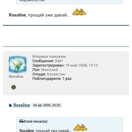
Rosaline
, прощай уже давай...
Впервые замужем
Сообщения:
2461
Зарегистрирован:
19 май 2008, 13:13
Пол:
Женский
Откуда:
Казахстан
Rosaline
Поблагодарили:
1 раз
С
Rosaline
04 авг 2009, 20:25
о
о
б
щ
Enola писал(а):
е
н
Rosaline
, прощай уже давай...