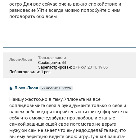
остро Для вас сейчас очень важно спокойствие и
равновесие Уйти всегда можно попробуйте с ним
поговорить обо всем
Только зачали
Люся-Люся
Сообщения:
44
Зарегистрирован:
27 июл 2011, 19:06
Поблагодарили:
1 раз
С
Люся-Люся
27 июл 2011, 23:26
о
о
Наишу жестко,но в тему,,\плюньте на все
б
щ
сопли,возьмите себя в руки,думайте только о себе и
е
вашем ребенке,притворяйтесь и хитрите,оформите на
н
себя что сможете,забудте про любовь и станьте
и
е
самкой,защищающей свое потомство,не верьте
мужу,он сам не знает что ему надо,сделайте вид,что
вы ему верите,но ведите свою игру.ЛучшаЯ защита-