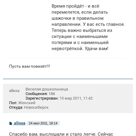
Время пройдёт - и всё
перемелется, если делать
шажочки в правильном
направлении. У вас есть главное.
Теперь важно выбраться из
ситуации с наименьшими
потерями и с наименьшей
нервотрёпкой. Удачи вам!
Пусть вам повезёт!!!
Веселая дошкольница
alissa
Сообщения:
186
Зарегистрирован:
10 мар 2011, 11:42
Пол:
Женский
Откуда:
Новосибирск
С
alissa
24 июл 2011, 18:14
о
о
Спасибо вам, выслушали и стало легче. Сейчас
б