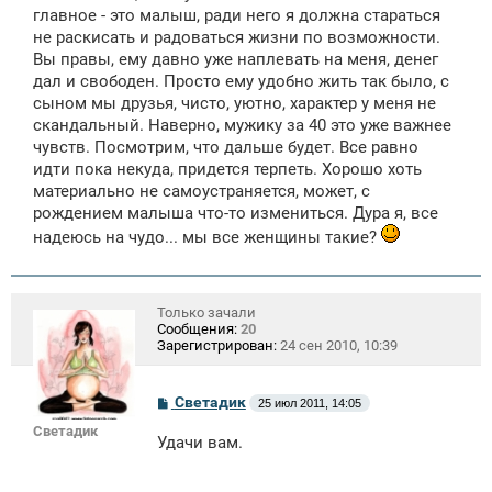
щ
главное - это малыш, ради него я должна стараться
е
не раскисать и радоваться жизни по возможности.
н
Вы правы, ему давно уже наплевать на меня, денег
и
е
дал и свободен. Просто ему удобно жить так было, с
сыном мы друзья, чисто, уютно, характер у меня не
скандальный. Наверно, мужику за 40 это уже важнее
чувств. Посмотрим, что дальше будет. Все равно
идти пока некуда, придется терпеть. Хорошо хоть
материально не самоустраняется, может, с
рождением малыша что-то измениться. Дура я, все
надеюсь на чудо... мы все женщины такие?
Только зачали
Сообщения:
20
Зарегистрирован:
24 сен 2010, 10:39
С
Светадик
25 июл 2011, 14:05
о
Светадик
о
Удачи вам.
б
щ
е