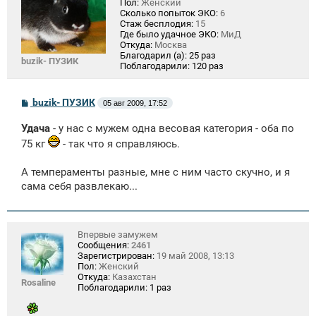
Пол:
Женский
Сколько попыток ЭКО:
6
Стаж бесплодия:
15
Где было удачное ЭКО:
МиД
Откуда:
Москва
Благодарил (а):
25 раз
buzik- ПУЗИК
Поблагодарили:
120 раз
С
buzik- ПУЗИК
05 авг 2009, 17:52
о
о
Удача
- у нас с мужем одна весовая категория - оба по
б
щ
75 кг
- так что я справляюсь.
е
н
и
А темпераменты разные, мне с ним часто скучно, и я
е
сама себя развлекаю...
Впервые замужем
Сообщения:
2461
Зарегистрирован:
19 май 2008, 13:13
Пол:
Женский
Откуда:
Казахстан
Rosaline
Поблагодарили:
1 раз