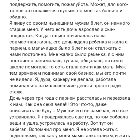
щ
поддержите, помогите, пожалуйста. Может, для кого-
е
то все это покажется глупым, но мне так больно и
н
обидно.
и
е
Я живу со своим нынешним мужем 8 лет, он намного
старше меня. У него есть дочь взрослая и сын-
подросток. Когда только начиналась наша
совместная жизнь, его дочь ждала ребенка и жила с
парнем, а мальчишке было 6 лет и он стал жить с
нами постоянно. Мне жалко было ребенка, я с ним
постоянно занималась, гуляла, общалась, потом в
школе помогала, то есть стала почти как мать. Муж
тем временем поднимал свой бизнес, мы его почти
не видели. Я, дура, карьеру не делала, работала
номинально за малюсенькие деньги просто ради
стажа.
Дочь через три года с парнем рассталась и переехала
к нам. Как она себя вела!!! Это что-то, даже
описывать не буду... Муж ничего не замечал, его все
устраивало. Я продержалась еще год, потом собрала
вещи и ушла, устроилась на работу. Вот тут он
забегал. Вспомнил про меня. Я не хотела жить с
родителями, так как у моей мамы алкоголизм, и жить