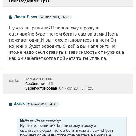
Поблагодарили:
1 раз
С
Люся-Люся
28 июл 2011, 14:23
о
о
Ну что вы решили?Плюньте ему в рожу и
б
щ
сваливайте,будет потом бегать сам за вами.Пусть
е
поживет один,И вы тоже становитесь на ноги.Он
н
конечно будет заводить б..дей,а вы наплюйте на
и
е
это,не надо себя ставить в зависимость от мужика,а
как он забегает,когда поймет,что ты уплыла.
Только зачали
darks
Сообщения:
25
Зарегистрирован:
04 июл 2011, 11:25
С
darks
28 июл 2011, 14:38
о
о
б
щ
Люся-Люся писал(а):
е
Ну что вы решили?Плюньте ему в рожу и
н
сваливайте,будет потом бегать сам за вами.Пусть
и
поживет один,И вы тоже становитесь на ноги.Он