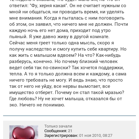
ответил: "Фу, херня какая". Он не считает нужным со
мной ни общаться, ни проводить время, ни уделять
мне внимания. Когда я пыталась с ним поговорить
об этом, он заявил, что ничего мне не должен. Почти
каждую ночь его нет дома, приходит под утро
пьяный. Я уже давно живу в другой комнате.
Сейчас меня греет только одна мысль, скоро я
получу наследство и смогу купить себе квартиру. Но
как жить с малышом вдвоем? На что? Как-нибудь
разберусь, конечно. Но почему близкий человек
ведет себя так по-свински? Так хочется поддержки,
тепла. А то я только должна всем и каждому, а сама
ничего требовать не могу. И ведь знаю, что просто
так от него не уйду, все нервы вымотает, все
имущество отберет. Почему он стал такой мразью?
Где любовь? Ну не хочет малыша, отказался бы от
эко. Ничего не понимаю.
Только зачали
Сообщения:
21
Зарегистрирован:
01 ноя 2010, 08:27