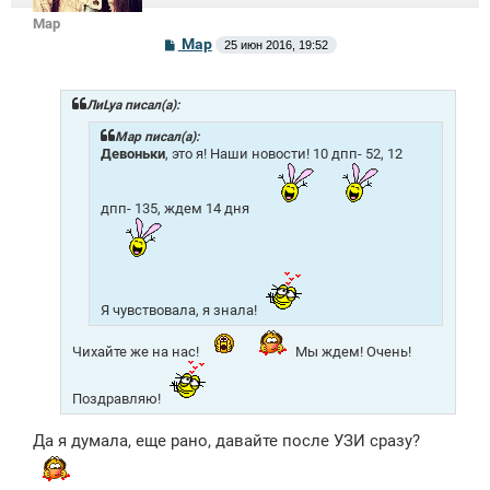
Mар
С
Mар
25 июн 2016, 19:52
о
о
б
щ
ЛиLya писал(а):
е
н
Mар писал(а):
и
Девоньки
, это я! Наши новости! 10 дпп- 52, 12
е
дпп- 135, ждем 14 дня
Я чувствовала, я знала!
Чихайте же на нас!
Мы ждем! Очень!
Поздравляю!
Да я думала, еще рано, давайте после УЗИ сразу?