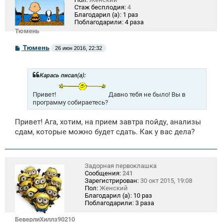
Стаж бесплодия:
4
Благодарил (а):
1 раз
Поблагодарили:
4 раза
Тюмень
С
Тюмень
26 июн 2016, 22:32
о
о
б
щ
Карась писал(а):
е
н
Привет!
Давно тебя не было! Вы в
и
программу собираетесь?
е
Привет! Ага, хотим, на прием завтра пойду, анализы
сдам, которые можно будет сдать. Как у вас дела?
Задорная первоклашка
Сообщения:
241
Зарегистрирован:
30 окт 2015, 19:08
Пол:
Женский
Благодарил (а):
10 раз
Поблагодарили:
3 раза
БеверлиХиллз90210