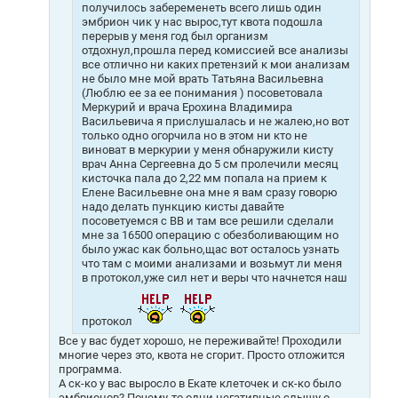
получилось забеременеть всего лишь один
эмбрион чик у нас вырос,тут квота подошла
перерыв у меня год был организм
отдохнул,прошла перед комиссией все анализы
все отлично ни каких претензий к мои анализам
не было мне мой врать Татьяна Васильевна
(Люблю ее за ее понимания ) посоветовала
Меркурий и врача Ерохина Владимира
Васильевича я прислушалась и не жалею,но вот
только одно огорчила но в этом ни кто не
виноват в меркурии у меня обнаружили кисту
врач Анна Сергеевна до 5 см пролечили месяц
кисточка пала до 2,22 мм попала на прием к
Елене Васильевне она мне я вам сразу говорю
надо делать пункцию кисты давайте
посоветуемся с ВВ и там все решили сделали
мне за 16500 операцию с обезболивающим но
было ужас как больно,щас вот осталось узнать
что там с моими анализами и возьмут ли меня
в протокол,уже сил нет и веры что начнется наш
протокол
Все у вас будет хорошо, не переживайте! Проходили
многие через это, квота не сгорит. Просто отложится
программа.
А ск-ко у вас выросло в Екате клеточек и ск-ко было
эмбрионов? Почему-то одни негативные слышу о