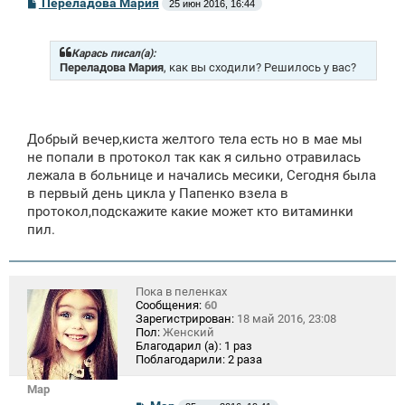
С
Переладова Мария
25 июн 2016, 16:44
о
о
б
щ
Карась писал(а):
е
Переладова Мария
, как вы сходили? Решилось у вас?
н
и
е
Добрый вечер,киста желтого тела есть но в мае мы
не попали в протокол так как я сильно отравилась
лежала в больнице и начались месики, Сегодня была
в первый день цикла у Папенко взела в
протокол,подскажите какие может кто витаминки
пил.
Пока в пеленках
Сообщения:
60
Зарегистрирован:
18 май 2016, 23:08
Пол:
Женский
Благодарил (а):
1 раз
Поблагодарили:
2 раза
Mар
С