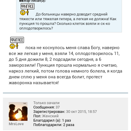
Mар писал(а):
е
н
и
До больницы наверно доводит средней
е
тяжести или тяжелая гипера, а легкая не должна! Как
пункция то прошла? Сколько клеток взяли и ск-ко
оплодотворилось?
пока не коснулось меня слава Богу, наверно
все же легкая у меня, взяли 14, оплодотворилось 11,
до 5 дня дожили 8, 2 подсадили сегодня, а 6
заморозили! Пункция прошла нормально я считаю,
наркоз легкий, потом голова немного болела, я когда
днем сплю у меня она всегда болит, протест
жаворонка называется!
Только зачали
Сообщения:
37
Зарегистрирован:
30 окт 2015, 18:57
Пол:
Женский
Благодарил (а):
1 раз
MrsLove
Поблагодарили:
2 раза