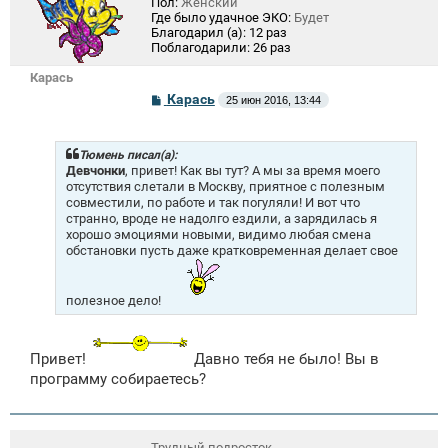
Пол:
Женский
Где было удачное ЭКО:
Будет
Благодарил (а):
12 раз
Поблагодарили:
26 раз
Карась
С
Карась
25 июн 2016, 13:44
о
о
б
щ
Тюмень писал(а):
е
Девчонки
, привет! Как вы тут? А мы за время моего
н
отсутствия слетали в Москву, приятное с полезным
и
совместили, по работе и так погуляли! И вот что
е
странно, вроде не надолго ездили, а зарядилась я
хорошо эмоциями новыми, видимо любая смена
обстановки пусть даже кратковременная делает свое
полезное дело!
Привет!
Давно тебя не было! Вы в
программу собираетесь?
Трудный подросток