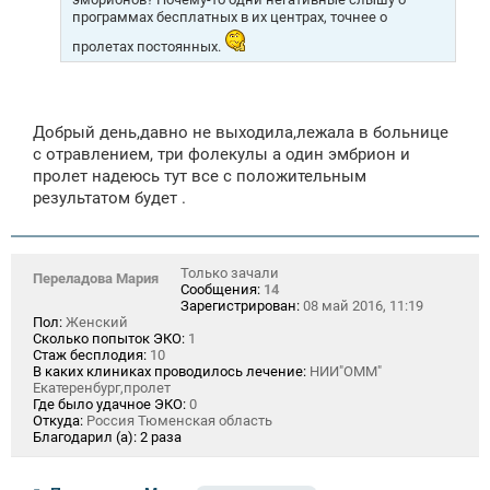
программах бесплатных в их центрах, точнее о
пролетах постоянных.
Добрый день,давно не выходила,лежала в больнице
с отравлением, три фолекулы а один эмбрион и
пролет надеюсь тут все с положительным
результатом будет .
Только зачали
Переладова Мария
Сообщения:
14
Зарегистрирован:
08 май 2016, 11:19
Пол:
Женский
Сколько попыток ЭКО:
1
Стаж бесплодия:
10
В каких клиниках проводилось лечение:
НИИ"ОММ"
Екатеренбург,пролет
Где было удачное ЭКО:
0
Откуда:
Россия Тюменская область
Благодарил (а):
2 раза