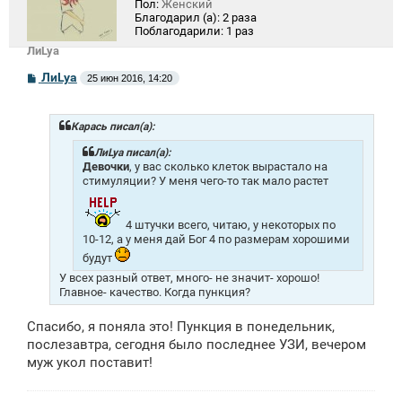
Пол:
Женский
Благодарил (а):
2 раза
Поблагодарили:
1 раз
ЛиLya
С
ЛиLya
25 июн 2016, 14:20
о
о
б
щ
Карась писал(а):
е
н
ЛиLya писал(а):
и
Девочки
, у вас сколько клеток вырастало на
е
стимуляции? У меня чего-то так мало растет
4 штучки всего, читаю, у некоторых по
10-12, а у меня дай Бог 4 по размерам хорошими
будут
У всех разный ответ, много- не значит- хорошо!
Главное- качество. Когда пункция?
Спасибо, я поняла это! Пункция в понедельник,
послезавтра, сегодня было последнее УЗИ, вечером
муж укол поставит!