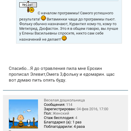
С началом программы! Самого успешного
результата!
Витаминки чаще до программы пьют.
Фольку обычно назначают, Курантил кому-то, кому-то
Метипред, Дюфастон. Это я в общем говорю, вы лучше
у Елены Васильевны спросите, никто сам себе
назначений не делает!
Спасибо...Я до отравления пила мне Ерохин
прописал Элевит,Омега 3,фольку и едомарин. щас
вот думаю пить опять буду.
Веселая дошкольница
Сообщения:
114
Зарегистрирован:
04 фев 2016, 17:00
Пол:
Женский
Стаж бесплодия:
4
Благодарил (а):
1 раз
Поблагодарили:
4 раза