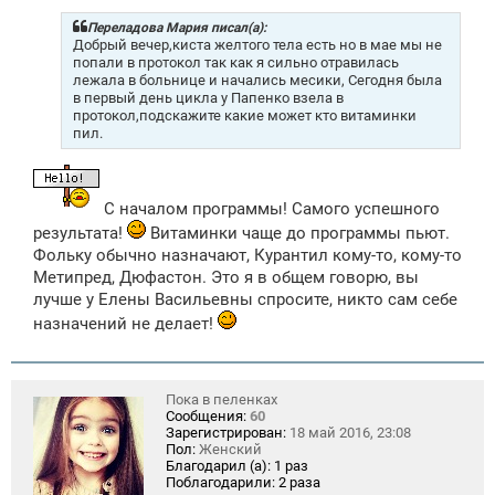
б
щ
Переладова Мария писал(а):
е
Добрый вечер,киста желтого тела есть но в мае мы не
н
попали в протокол так как я сильно отравилась
и
лежала в больнице и начались месики, Сегодня была
е
в первый день цикла у Папенко взела в
протокол,подскажите какие может кто витаминки
пил.
С началом программы! Самого успешного
результата!
Витаминки чаще до программы пьют.
Фольку обычно назначают, Курантил кому-то, кому-то
Метипред, Дюфастон. Это я в общем говорю, вы
лучше у Елены Васильевны спросите, никто сам себе
назначений не делает!
Пока в пеленках
Сообщения:
60
Зарегистрирован:
18 май 2016, 23:08
Пол:
Женский
Благодарил (а):
1 раз
Поблагодарили:
2 раза