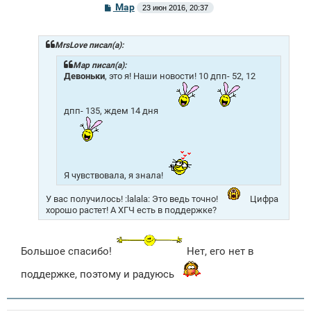
С
Mар
23 июн 2016, 20:37
о
о
б
щ
MrsLove писал(а):
е
н
Mар писал(а):
и
Девоньки
, это я! Наши новости! 10 дпп- 52, 12
е
дпп- 135, ждем 14 дня
Я чувствовала, я знала!
У вас получилось! :lalala: Это ведь точно!
Цифра
хорошо растет! А ХГЧ есть в поддержке?
Большое спасибо!
Нет, его нет в
поддержке, поэтому и радуюсь