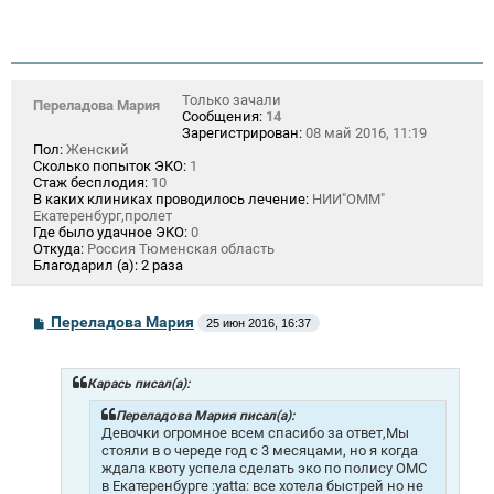
Только зачали
Переладова Мария
Сообщения:
14
Зарегистрирован:
08 май 2016, 11:19
Пол:
Женский
Сколько попыток ЭКО:
1
Стаж бесплодия:
10
В каких клиниках проводилось лечение:
НИИ"ОММ"
Екатеренбург,пролет
Где было удачное ЭКО:
0
Откуда:
Россия Тюменская область
Благодарил (а):
2 раза
С
Переладова Мария
25 июн 2016, 16:37
о
о
б
щ
Карась писал(а):
е
н
Переладова Мария писал(а):
и
Девочки огромное всем спасибо за ответ,Мы
е
стояли в о череде год с 3 месяцами, но я когда
ждала квоту успела сделать эко по полису ОМС
в Екатеренбурге :yatta: все хотела быстрей но не