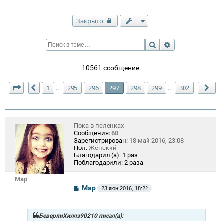
Закрыто
Поиск
Расширенный п
10561 сообщение
Страница
297
из
302
1
295
296
297
298
299
302
…
…
Пред.
Сл
Пока в пеленках
Сообщения:
60
Зарегистрирован:
18 май 2016, 23:08
Пол:
Женский
Благодарил (а):
1 раз
Поблагодарили:
2 раза
Mар
С
Mар
23 июн 2016, 18:22
о
о
б
щ
БеверлиХиллз90210 писал(а):