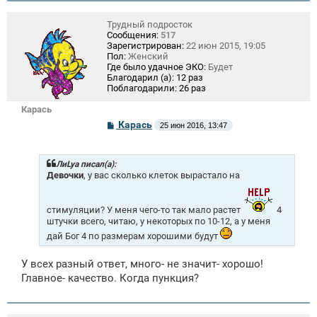
Трудный подросток
Сообщения:
517
Зарегистрирован:
22 июн 2015, 19:05
Пол:
Женский
Где было удачное ЭКО:
Будет
Благодарил (а):
12 раз
Поблагодарили:
26 раз
Карась
С
Карась
25 июн 2016, 13:47
о
о
б
щ
ЛиLya писал(а):
е
Девочки
, у вас сколько клеток вырастало на
н
и
е
стимуляции? У меня чего-то так мало растет
4
штучки всего, читаю, у некоторых по 10-12, а у меня
дай Бог 4 по размерам хорошими будут
У всех разный ответ, много- не значит- хорошо!
Главное- качество. Когда пункция?