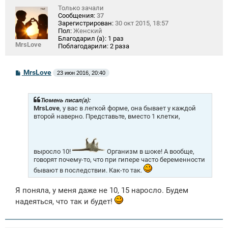
Только зачали
Сообщения:
37
Зарегистрирован:
30 окт 2015, 18:57
Пол:
Женский
Благодарил (а):
1 раз
MrsLove
Поблагодарили:
2 раза
С
MrsLove
23 июн 2016, 20:40
о
о
б
щ
Тюмень писал(а):
е
MrsLove
, у вас в легкой форме, она бывает у каждой
н
второй наверно. Представьте, вместо 1 клетки,
и
е
выросло 10!
Организм в шоке! А вообще,
говорят почему-то, что при гипере часто беременности
бывают в последствии. Как-то так.
Я поняла, у меня даже не 10, 15 наросло. Будем
надеяться, что так и будет!