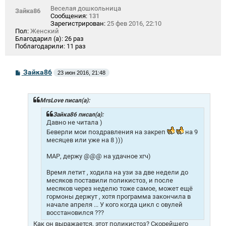
Веселая дошкольница
Зайка86
Сообщения:
131
Зарегистрирован:
25 фев 2016, 22:10
Пол:
Женский
Благодарил (а):
26 раз
Поблагодарили:
11 раз
С
Зайка86
23 июн 2016, 21:48
о
о
б
щ
MrsLove писал(а):
е
н
Зайка86 писал(а):
и
Давно не читала )
е
Беверли мои поздравления на закреп
на 9
месяцев или уже на 8 )))
МАР, держу @@@ на удачное хгч)
Время летит , ходила на узи за две недели до
месяков поставили поликистоз, и после
месяков через неделю тоже самое, может ещё
гормоны держут , хотя программа закончила в
начале апреля ... У кого когда цикл с овулей
восстановился ???
Как он выражается, этот поликистоз? Скорейшего