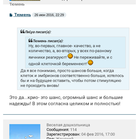
Тюмень
С
Тюмень
26 июн 2016, 22:29
о
о
б
щ
ЛиLya писал(а):
е
н
Тюмень писал(а):
и
Ну, во-первых, главное- качество, а не
е
количество, а, во-вторых, у всех по-разному
яичники реагируют!
Не переживайте, и с
одной клеточкой беременеют!
Да я все понимаю, просто шансов больше, когда
клеток и эмбрионов соответственно больше, хотелось
бы и на будущее оставить, чтобы потом стимуляцию
не проходить вновь!
Это да...крио- это шанс, огромный шанс и большие
надежды! В этом согласна целиком и полностью!
Веселая дошкольница
Сообщения:
114
Зарегистрирован:
04 фев 2016, 17:00
Пол:
Женский