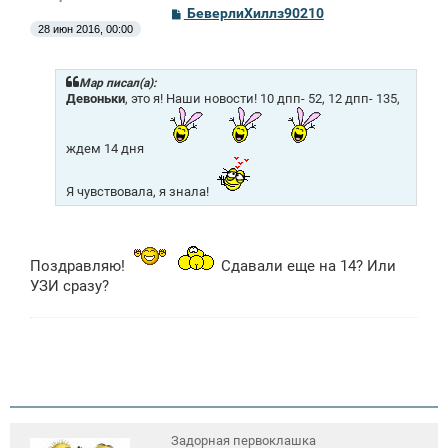
С
БеверлиХиллз90210
о
28 июн 2016, 00:00
о
б
щ
е
Mар писал(а):
н
Девоньки
, это я! Наши новости! 10 дпп- 52, 12 дпп- 135,
и
е
ждем 14 дня
Я чувствовала, я знала!
Поздравляю!
Сдавали еще на 14? Или
УЗИ сразу?
Задорная первоклашка