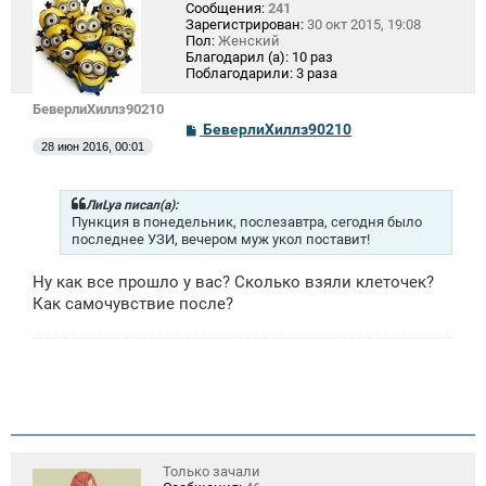
Сообщения:
241
Зарегистрирован:
30 окт 2015, 19:08
Пол:
Женский
Благодарил (а):
10 раз
Поблагодарили:
3 раза
БеверлиХиллз90210
С
БеверлиХиллз90210
о
28 июн 2016, 00:01
о
б
щ
е
ЛиLya писал(а):
н
Пункция в понедельник, послезавтра, сегодня было
и
последнее УЗИ, вечером муж укол поставит!
е
Ну как все прошло у вас? Сколько взяли клеточек?
Как самочувствие после?
Только зачали