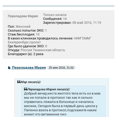
Только зачали
Переладова Мария
Сообщения:
14
Зарегистрирован:
08 май 2016, 11:19
Пол:
Женский
Сколько попыток ЭКО:
1
Стаж бесплодия:
10
В каких клиниках проводилось лечение:
НИИ"ОММ"
Екатеренбург,пролет
Где было удачное ЭКО:
0
Откуда:
Россия Тюменская область
Благодарил (а):
2 раза
С
Переладова Мария
25 июн 2016, 21:02
о
о
б
щ
Mар писал(а):
е
н
Переладова Мария писал(а):
и
Добрый вечер,киста желтого тела есть но в мае
е
мы не попали в протокол так как я сильно
отравилась лежала в больнице и начались
месики, Сегодня была в первый день цикла у
Папенко взела в протокол,подскажите какие
может кто витаминки пил.