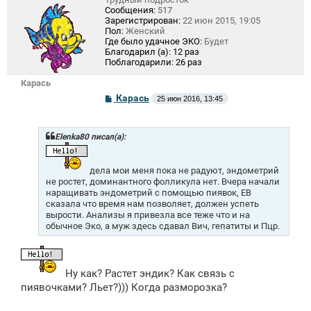
Сообщения:
517
Зарегистрирован:
22 июн 2015, 19:05
Пол:
Женский
Где было удачное ЭКО:
Будет
Благодарил (а):
12 раз
Поблагодарили:
26 раз
Карась
С
Карась
25 июн 2016, 13:45
о
о
б
щ
Elenka80 писал(а):
е
н
и
дела мои меня пока не радуют, эндометрий
е
не ростет, доминантного фолликула нет. Вчера начали
наращивать эндометрий с помощью пиявок, ЕВ
сказала что время нам позволяет, должен успеть
вырости. Анализы я привезла все теже что и на
обычное Эко, а муж здесь сдавал Вич, гепатиты и Пцр.
Ну как? Растет эндик? Как связь с
пиявочками? Льет?))) Когда разморозка?