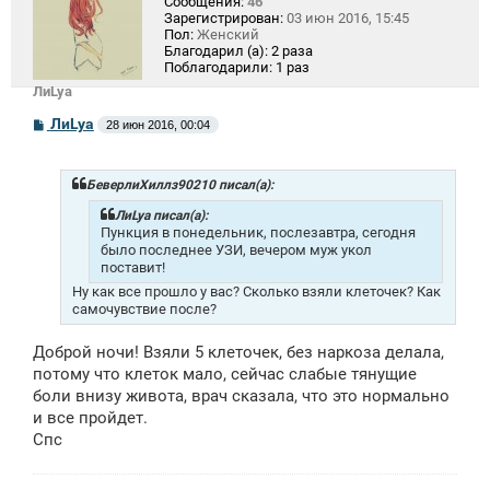
Сообщения:
46
Зарегистрирован:
03 июн 2016, 15:45
Пол:
Женский
Благодарил (а):
2 раза
Поблагодарили:
1 раз
ЛиLya
С
ЛиLya
28 июн 2016, 00:04
о
о
б
щ
БеверлиХиллз90210 писал(а):
е
н
ЛиLya писал(а):
и
Пункция в понедельник, послезавтра, сегодня
е
было последнее УЗИ, вечером муж укол
поставит!
Ну как все прошло у вас? Сколько взяли клеточек? Как
самочувствие после?
Доброй ночи! Взяли 5 клеточек, без наркоза делала,
потому что клеток мало, сейчас слабые тянущие
боли внизу живота, врач сказала, что это нормально
и все пройдет.
Спс