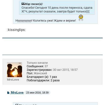
е
н
Mар писал(а):
и
Спасибо! Сегодня 10 день после переноса, сдала
е
ХГЧ, результат сказали, завтра будет только((((
Нуууууууууу! Колитесь уже! Ждем и верим!
:kissinglips:
Только зачали
Сообщения:
37
Зарегистрирован:
30 окт 2015, 18:57
Пол:
Женский
Благодарил (а):
1 раз
MrsLove
Поблагодарили:
2 раза
С
MrsLove
23 июн 2016, 18:39
о
о
б
щ