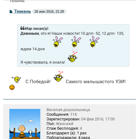
Тюмень
С
Тюмень
26 июн 2016, 21:28
о
о
б
щ
Mар писал(а):
е
Девоньки
, это я! Наши новости! 10 дпп- 52, 12 дпп- 135,
н
и
е
ждем 14 дня
Я чувствовала, я знала!
С Победой!
Самого малышастого УЗИ!
Веселая дошкольница
Сообщения:
114
Зарегистрирован:
04 фев 2016, 17:00
Пол:
Женский
Стаж бесплодия:
4
Благодарил (а):
1 раз
Поблагодарили:
4 раза