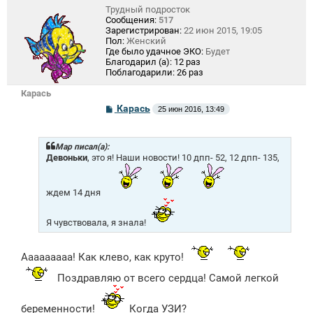
Трудный подросток
Сообщения:
517
Зарегистрирован:
22 июн 2015, 19:05
Пол:
Женский
Где было удачное ЭКО:
Будет
Благодарил (а):
12 раз
Поблагодарили:
26 раз
Карась
С
Карась
25 июн 2016, 13:49
о
о
б
щ
Mар писал(а):
е
Девоньки
, это я! Наши новости! 10 дпп- 52, 12 дпп- 135,
н
и
е
ждем 14 дня
Я чувствовала, я знала!
Ааааааааа! Как клево, как круто!
Поздравляю от всего сердца! Самой легкой
беременности!
Когда УЗИ?