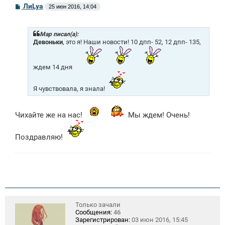
С
ЛиLya
25 июн 2016, 14:04
о
о
б
щ
Mар писал(а):
е
Девоньки
, это я! Наши новости! 10 дпп- 52, 12 дпп- 135,
н
и
е
ждем 14 дня
Я чувствовала, я знала!
Чихайте же на нас!
Мы ждем! Очень!
Поздравляю!
Только зачали
Сообщения:
46
Зарегистрирован:
03 июн 2016, 15:45