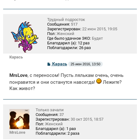
Трудный подросток
Сообщения:
517
Зарегистрирован:
22 июн 2015, 19:05
Пол:
Женский
Где было удачное ЭКО:
Будет
Благодарил (а):
12 раз
Поблагодарили:
26 раз
Карась
С
Карась
25 июн 2016, 13:50
о
о
MrsLove
, с переносом! Пусть лялькам очень, очень
б
щ
понравится и они останутся навсегда!
Лежите?
е
Как живот?
н
и
е
Только зачали
Сообщения:
37
Зарегистрирован:
30 окт 2015, 18:57
Пол:
Женский
Благодарил (а):
1 раз
MrsLove
Поблагодарили:
2 раза