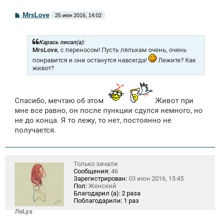
С
MrsLove
25 июн 2016, 14:02
о
о
б
щ
Карась писал(а):
е
MrsLove
, с переносом! Пусть лялькам очень, очень
н
понравится и они останутся навсегда!
Лежите? Как
и
живот?
е
Спасибо, мечтаю об этом
Живот при
мне все равно, он после пункции сдулся немного, но
не до конца. Я то лежу, то нет, постоянно не
получается.
Только зачали
Сообщения:
46
Зарегистрирован:
03 июн 2016, 15:45
Пол:
Женский
Благодарил (а):
2 раза
Поблагодарили:
1 раз
ЛиLya