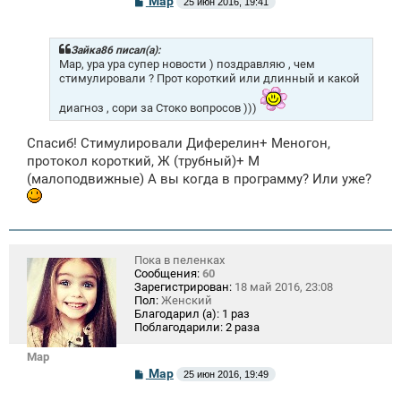
Mар
25 июн 2016, 19:41
о
о
б
щ
Зайка86 писал(а):
е
Мар, ура ура супер новости ) поздравляю , чем
н
стимулировали ? Прот короткий или длинный и какой
и
е
диагноз , сори за Стоко вопросов )))
Спасиб! Стимулировали Диферелин+ Меногон,
протокол короткий, Ж (трубный)+ М
(малоподвижные) А вы когда в программу? Или уже?
Пока в пеленках
Сообщения:
60
Зарегистрирован:
18 май 2016, 23:08
Пол:
Женский
Благодарил (а):
1 раз
Поблагодарили:
2 раза
Mар
С
Mар
25 июн 2016, 19:49
о
о