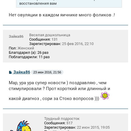
восстановления вам
Нет овуляции в каждом яичнике много фоликов .!
Веселая дошкольница
Зайка86
Сообщения:
131
Зарегистрирован:
25 фев 2016, 22:10
Пол:
Женский
Благодарил (а):
26 раз
Поблагодарили:
11 раз
С
Зайка86
23 июн 2016, 21:56
о
о
Мар, ура ура супер новости ) поздравляю , чем
б
щ
стимулировали ? Прот короткий или длинный и
е
н
какой диагноз , сори за Стоко вопросов )))
и
е
Трудный подросток
Сообщения:
517
Зарегистрирован:
22 июн 2015, 19:05