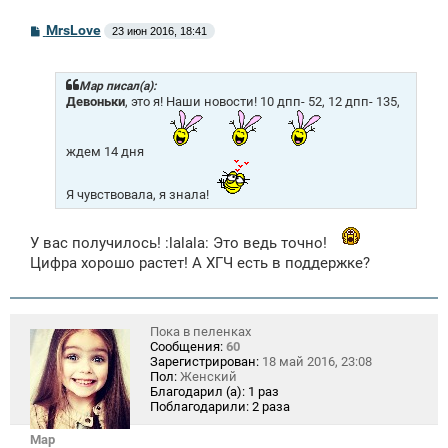
С
MrsLove
23 июн 2016, 18:41
о
о
б
щ
Mар писал(а):
е
Девоньки
, это я! Наши новости! 10 дпп- 52, 12 дпп- 135,
н
и
е
ждем 14 дня
Я чувствовала, я знала!
У вас получилось! :lalala: Это ведь точно!
Цифра хорошо растет! А ХГЧ есть в поддержке?
Пока в пеленках
Сообщения:
60
Зарегистрирован:
18 май 2016, 23:08
Пол:
Женский
Благодарил (а):
1 раз
Поблагодарили:
2 раза
Mар