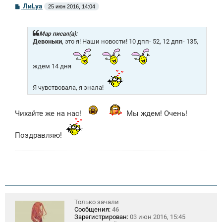
С
ЛиLya
25 июн 2016, 14:04
о
о
б
щ
Mар писал(а):
е
Девоньки
, это я! Наши новости! 10 дпп- 52, 12 дпп- 135,
н
и
е
ждем 14 дня
Я чувствовала, я знала!
Чихайте же на нас!
Мы ждем! Очень!
Поздравляю!
Только зачали
Сообщения:
46
Зарегистрирован:
03 июн 2016, 15:45