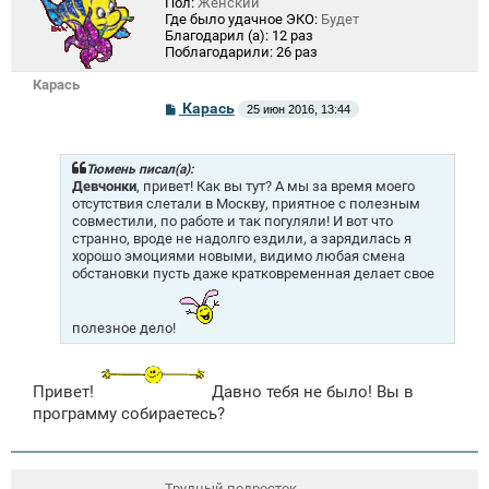
Пол:
Женский
Где было удачное ЭКО:
Будет
Благодарил (а):
12 раз
Поблагодарили:
26 раз
Карась
С
Карась
25 июн 2016, 13:44
о
о
б
щ
Тюмень писал(а):
е
Девчонки
, привет! Как вы тут? А мы за время моего
н
отсутствия слетали в Москву, приятное с полезным
и
совместили, по работе и так погуляли! И вот что
е
странно, вроде не надолго ездили, а зарядилась я
хорошо эмоциями новыми, видимо любая смена
обстановки пусть даже кратковременная делает свое
полезное дело!
Привет!
Давно тебя не было! Вы в
программу собираетесь?
Трудный подросток