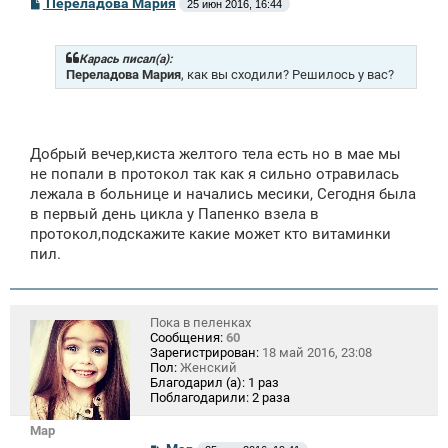
С
Переладова Мария
25 июн 2016, 16:44
о
о
б
щ
Карась писал(а):
е
Переладова Мария
, как вы сходили? Решилось у вас?
н
и
е
Добрый вечер,киста желтого тела есть но в мае мы
не попали в протокол так как я сильно отравилась
лежала в больнице и начались месики, Сегодня была
в первый день цикла у Папенко взела в
протокол,подскажите какие может кто витаминки
пил.
Пока в пеленках
Сообщения:
60
Зарегистрирован:
18 май 2016, 23:08
Пол:
Женский
Благодарил (а):
1 раз
Поблагодарили:
2 раза
Mар
С