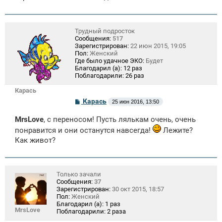
Трудный подросток
Сообщения:
517
Зарегистрирован:
22 июн 2015, 19:05
Пол:
Женский
Где было удачное ЭКО:
Будет
Благодарил (а):
12 раз
Поблагодарили:
26 раз
Карась
С
Карась
25 июн 2016, 13:50
о
о
MrsLove
, с переносом! Пусть лялькам очень, очень
б
щ
понравится и они останутся навсегда!
Лежите?
е
Как живот?
н
и
е
Только зачали
Сообщения:
37
Зарегистрирован:
30 окт 2015, 18:57
Пол:
Женский
Благодарил (а):
1 раз
MrsLove
Поблагодарили:
2 раза