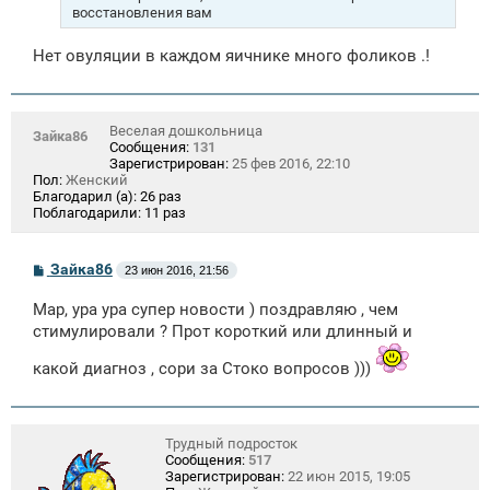
восстановления вам
Нет овуляции в каждом яичнике много фоликов .!
Веселая дошкольница
Зайка86
Сообщения:
131
Зарегистрирован:
25 фев 2016, 22:10
Пол:
Женский
Благодарил (а):
26 раз
Поблагодарили:
11 раз
С
Зайка86
23 июн 2016, 21:56
о
о
Мар, ура ура супер новости ) поздравляю , чем
б
щ
стимулировали ? Прот короткий или длинный и
е
н
какой диагноз , сори за Стоко вопросов )))
и
е
Трудный подросток
Сообщения:
517
Зарегистрирован:
22 июн 2015, 19:05