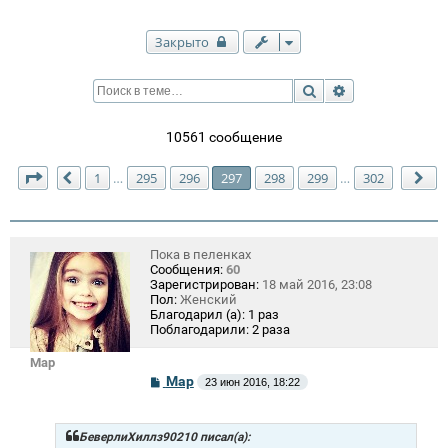
Закрыто
Поиск
Расширенный п
10561 сообщение
Страница
297
из
302
1
295
296
297
298
299
302
…
…
Пред.
Сл
Пока в пеленках
Сообщения:
60
Зарегистрирован:
18 май 2016, 23:08
Пол:
Женский
Благодарил (а):
1 раз
Поблагодарили:
2 раза
Mар
С
Mар
23 июн 2016, 18:22
о
о
б
щ
БеверлиХиллз90210 писал(а):