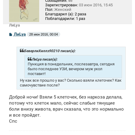
Сообщения:
46
Зарегистрирован:
03 июн 2016, 15:45
Пол:
Женский
Благодарил (а):
2 раза
Поблагодарили:
1 раз
ЛиLya
С
ЛиLya
28 июн 2016, 00:04
о
о
б
щ
БеверлиХиллз90210 писал(а):
е
н
ЛиLya писал(а):
и
Пункция в понедельник, послезавтра, сегодня
е
было последнее УЗИ, вечером муж укол
поставит!
Ну как все прошло у вас? Сколько взяли клеточек? Как
самочувствие после?
Доброй ночи! Взяли 5 клеточек, без наркоза делала,
потому что клеток мало, сейчас слабые тянущие
боли внизу живота, врач сказала, что это нормально
и все пройдет.
Спс