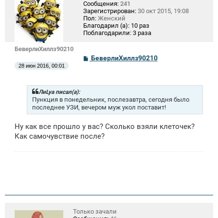
Сообщения:
241
Зарегистрирован:
30 окт 2015, 19:08
Пол:
Женский
Благодарил (а):
10 раз
Поблагодарили:
3 раза
БеверлиХиллз90210
С
БеверлиХиллз90210
о
28 июн 2016, 00:01
о
б
щ
е
ЛиLya писал(а):
н
Пункция в понедельник, послезавтра, сегодня было
и
последнее УЗИ, вечером муж укол поставит!
е
Ну как все прошло у вас? Сколько взяли клеточек?
Как самочувствие после?
Только зачали