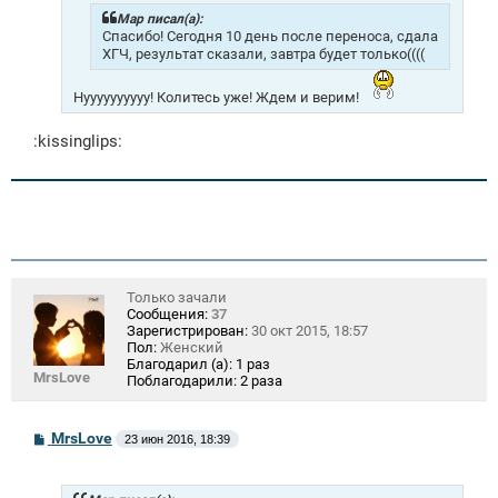
е
н
Mар писал(а):
и
Спасибо! Сегодня 10 день после переноса, сдала
е
ХГЧ, результат сказали, завтра будет только((((
Нуууууууууу! Колитесь уже! Ждем и верим!
:kissinglips:
Только зачали
Сообщения:
37
Зарегистрирован:
30 окт 2015, 18:57
Пол:
Женский
Благодарил (а):
1 раз
MrsLove
Поблагодарили:
2 раза
С
MrsLove
23 июн 2016, 18:39
о
о
б
щ