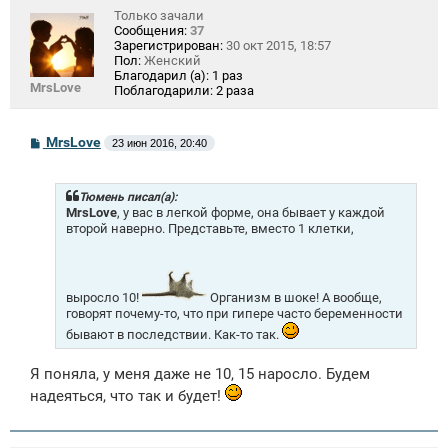
Только зачали
Сообщения:
37
Зарегистрирован:
30 окт 2015, 18:57
Пол:
Женский
Благодарил (а):
1 раз
MrsLove
Поблагодарили:
2 раза
С
MrsLove
23 июн 2016, 20:40
о
о
б
щ
Тюмень писал(а):
е
MrsLove
, у вас в легкой форме, она бывает у каждой
н
второй наверно. Представьте, вместо 1 клетки,
и
е
выросло 10!
Организм в шоке! А вообще,
говорят почему-то, что при гипере часто беременности
бывают в последствии. Как-то так.
Я поняла, у меня даже не 10, 15 наросло. Будем
надеяться, что так и будет!