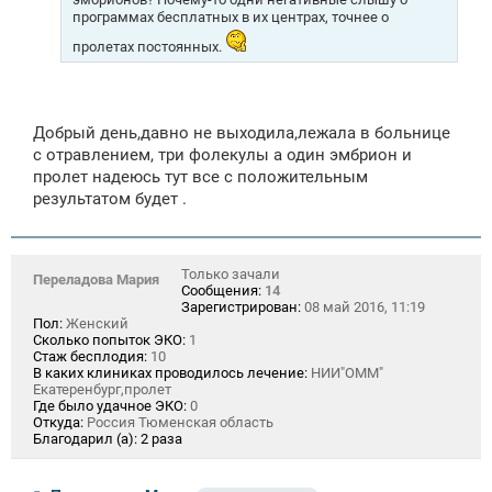
программах бесплатных в их центрах, точнее о
пролетах постоянных.
Добрый день,давно не выходила,лежала в больнице
с отравлением, три фолекулы а один эмбрион и
пролет надеюсь тут все с положительным
результатом будет .
Только зачали
Переладова Мария
Сообщения:
14
Зарегистрирован:
08 май 2016, 11:19
Пол:
Женский
Сколько попыток ЭКО:
1
Стаж бесплодия:
10
В каких клиниках проводилось лечение:
НИИ"ОММ"
Екатеренбург,пролет
Где было удачное ЭКО:
0
Откуда:
Россия Тюменская область
Благодарил (а):
2 раза