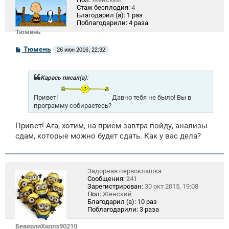
Стаж бесплодия:
4
Благодарил (а):
1 раз
Поблагодарили:
4 раза
Тюмень
С
Тюмень
26 июн 2016, 22:32
о
о
б
щ
Карась писал(а):
е
н
Привет!
Давно тебя не было! Вы в
и
программу собираетесь?
е
Привет! Ага, хотим, на прием завтра пойду, анализы
сдам, которые можно будет сдать. Как у вас дела?
Задорная первоклашка
Сообщения:
241
Зарегистрирован:
30 окт 2015, 19:08
Пол:
Женский
Благодарил (а):
10 раз
Поблагодарили:
3 раза
БеверлиХиллз90210