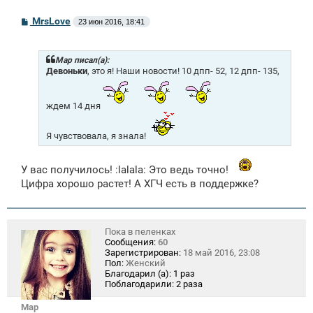
С
MrsLove
23 июн 2016, 18:41
о
о
б
щ
Mар писал(а):
е
Девоньки
, это я! Наши новости! 10 дпп- 52, 12 дпп- 135,
н
и
е
ждем 14 дня
Я чувствовала, я знала!
У вас получилось! :lalala: Это ведь точно!
Цифра хорошо растет! А ХГЧ есть в поддержке?
Пока в пеленках
Сообщения:
60
Зарегистрирован:
18 май 2016, 23:08
Пол:
Женский
Благодарил (а):
1 раз
Поблагодарили:
2 раза
Mар