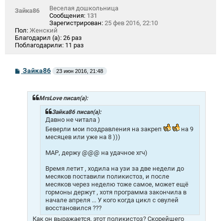
Веселая дошкольница
Зайка86
Сообщения:
131
Зарегистрирован:
25 фев 2016, 22:10
Пол:
Женский
Благодарил (а):
26 раз
Поблагодарили:
11 раз
С
Зайка86
23 июн 2016, 21:48
о
о
б
щ
MrsLove писал(а):
е
н
Зайка86 писал(а):
и
Давно не читала )
е
Беверли мои поздравления на закреп
на 9
месяцев или уже на 8 )))
МАР, держу @@@ на удачное хгч)
Время летит , ходила на узи за две недели до
месяков поставили поликистоз, и после
месяков через неделю тоже самое, может ещё
гормоны держут , хотя программа закончила в
начале апреля ... У кого когда цикл с овулей
восстановился ???
Как он выражается, этот поликистоз? Скорейшего