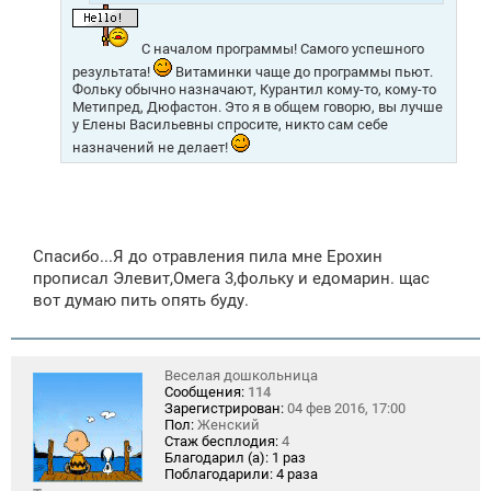
С началом программы! Самого успешного
результата!
Витаминки чаще до программы пьют.
Фольку обычно назначают, Курантил кому-то, кому-то
Метипред, Дюфастон. Это я в общем говорю, вы лучше
у Елены Васильевны спросите, никто сам себе
назначений не делает!
Спасибо...Я до отравления пила мне Ерохин
прописал Элевит,Омега 3,фольку и едомарин. щас
вот думаю пить опять буду.
Веселая дошкольница
Сообщения:
114
Зарегистрирован:
04 фев 2016, 17:00
Пол:
Женский
Стаж бесплодия:
4
Благодарил (а):
1 раз
Поблагодарили:
4 раза