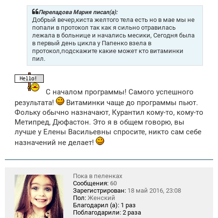
б
щ
Переладова Мария писал(а):
е
Добрый вечер,киста желтого тела есть но в мае мы не
н
попали в протокол так как я сильно отравилась
и
лежала в больнице и начались месики, Сегодня была
е
в первый день цикла у Папенко взела в
протокол,подскажите какие может кто витаминки
пил.
С началом программы! Самого успешного
результата!
Витаминки чаще до программы пьют.
Фольку обычно назначают, Курантил кому-то, кому-то
Метипред, Дюфастон. Это я в общем говорю, вы
лучше у Елены Васильевны спросите, никто сам себе
назначений не делает!
Пока в пеленках
Сообщения:
60
Зарегистрирован:
18 май 2016, 23:08
Пол:
Женский
Благодарил (а):
1 раз
Поблагодарили:
2 раза