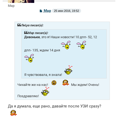
Mар
С
Mар
25 июн 2016, 19:52
о
о
б
щ
ЛиLya писал(а):
е
н
Mар писал(а):
и
Девоньки
, это я! Наши новости! 10 дпп- 52, 12
е
дпп- 135, ждем 14 дня
Я чувствовала, я знала!
Чихайте же на нас!
Мы ждем! Очень!
Поздравляю!
Да я думала, еще рано, давайте после УЗИ сразу?