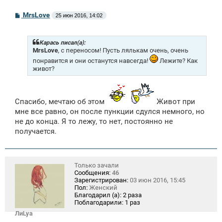
С
MrsLove
25 июн 2016, 14:02
о
о
б
щ
Карась писал(а):
е
MrsLove
, с переносом! Пусть лялькам очень, очень
н
понравится и они останутся навсегда!
Лежите? Как
и
живот?
е
Спасибо, мечтаю об этом
Живот при
мне все равно, он после пункции сдулся немного, но
не до конца. Я то лежу, то нет, постоянно не
получается.
Только зачали
Сообщения:
46
Зарегистрирован:
03 июн 2016, 15:45
Пол:
Женский
Благодарил (а):
2 раза
Поблагодарили:
1 раз
ЛиLya