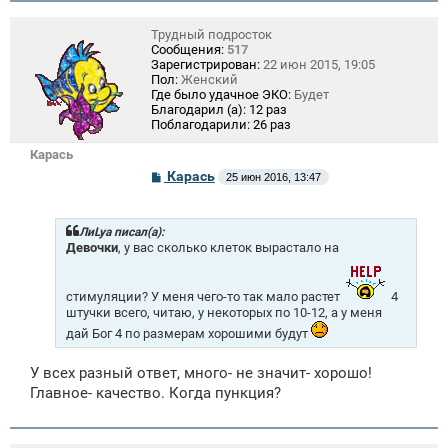
Трудный подросток
Сообщения:
517
Зарегистрирован:
22 июн 2015, 19:05
Пол:
Женский
Где было удачное ЭКО:
Будет
Благодарил (а):
12 раз
Поблагодарили:
26 раз
Карась
С
Карась
25 июн 2016, 13:47
о
о
б
щ
ЛиLya писал(а):
е
Девочки
, у вас сколько клеток вырастало на
н
и
е
стимуляции? У меня чего-то так мало растет
4
штучки всего, читаю, у некоторых по 10-12, а у меня
дай Бог 4 по размерам хорошими будут
У всех разный ответ, много- не значит- хорошо!
Главное- качество. Когда пункция?