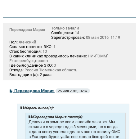
Только зачали
Переладова Мария
Сообщения:
14
Зарегистрирован:
08 май 2016, 11:19
Пол:
Женский
Сколько попыток ЭКО:
1
Стаж бесплодия:
10
В каких клиниках проводилось лечение:
НИИ"ОММ"
Екатеренбург,пролет
Где было удачное ЭКО:
0
Откуда:
Россия Тюменская область
Благодарил (а):
2 раза
С
Переладова Мария
25 июн 2016, 16:37
о
о
б
щ
Карась писал(а):
е
н
Переладова Мария писал(а):
и
Девочки огромное всем спасибо за ответ,Мы
е
стояли в о череде год с 3 месяцами, но я когда
ждала квоту успела сделать эко по полису ОМС
в Екатеренбурге :yatta: все хотела быстрей но не