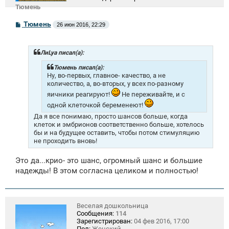
Тюмень
С
Тюмень
26 июн 2016, 22:29
о
о
б
щ
ЛиLya писал(а):
е
н
Тюмень писал(а):
и
Ну, во-первых, главное- качество, а не
е
количество, а, во-вторых, у всех по-разному
яичники реагируют!
Не переживайте, и с
одной клеточкой беременеют!
Да я все понимаю, просто шансов больше, когда
клеток и эмбрионов соответственно больше, хотелось
бы и на будущее оставить, чтобы потом стимуляцию
не проходить вновь!
Это да...крио- это шанс, огромный шанс и большие
надежды! В этом согласна целиком и полностью!
Веселая дошкольница
Сообщения:
114
Зарегистрирован:
04 фев 2016, 17:00
Пол:
Женский