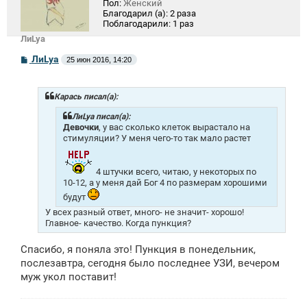
Пол:
Женский
Благодарил (а):
2 раза
Поблагодарили:
1 раз
ЛиLya
С
ЛиLya
25 июн 2016, 14:20
о
о
б
щ
Карась писал(а):
е
н
ЛиLya писал(а):
и
Девочки
, у вас сколько клеток вырастало на
е
стимуляции? У меня чего-то так мало растет
4 штучки всего, читаю, у некоторых по
10-12, а у меня дай Бог 4 по размерам хорошими
будут
У всех разный ответ, много- не значит- хорошо!
Главное- качество. Когда пункция?
Спасибо, я поняла это! Пункция в понедельник,
послезавтра, сегодня было последнее УЗИ, вечером
муж укол поставит!