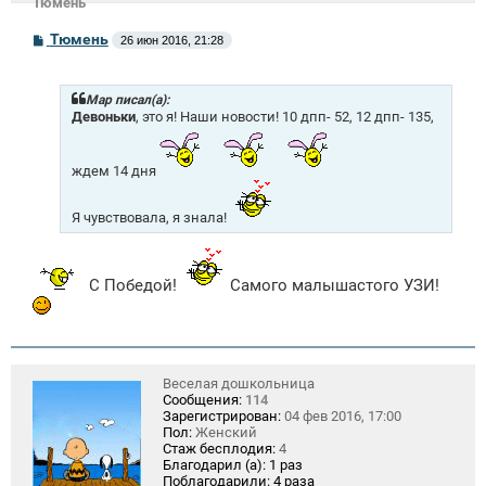
Тюмень
С
Тюмень
26 июн 2016, 21:28
о
о
б
щ
Mар писал(а):
е
Девоньки
, это я! Наши новости! 10 дпп- 52, 12 дпп- 135,
н
и
е
ждем 14 дня
Я чувствовала, я знала!
С Победой!
Самого малышастого УЗИ!
Веселая дошкольница
Сообщения:
114
Зарегистрирован:
04 фев 2016, 17:00
Пол:
Женский
Стаж бесплодия:
4
Благодарил (а):
1 раз
Поблагодарили:
4 раза