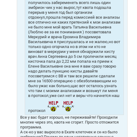
получилось забеременеть всего лишь один
эмбрион чик у нас вырос,тут квота подошла
перерыв у меня год был организм
отдохнул,прошла перед комиссией все анализы
все отлично ни каких претензий к мои анализам
не было мне мой врать Татьяна Васильевна
(Люблю ее за ее понимания ) посоветовала
Меркурий и врача Ерохина Владимира
Васильевича я прислушалась и не жалею,но вот
только одно огорчила но в этом ни кто не
виноват в меркурии у меня обнаружили кисту
врач Анна Сергеевна до 5 см пролечили месяц
кисточка пала до 2,22 мм попала на прием к
Елене Васильевне она мне я вам сразу говорю
надо делать пункцию кисты давайте
посоветуемся с ВВ и там все решили сделали
мне за 16500 операцию с обезболивающим но
было ужас как больно,щас вот осталось узнать
что там с моими анализами и возьмут ли меня
в протокол,уже сил нет и веры что начнется наш
протокол
Все у вас будет хорошо, не переживайте! Проходили
многие через это, квота не сгорит. Просто отложится
программа.
А ск-ко у вас выросло в Екате клеточек и ск-ко было
эмбрионов? Почему-то одни негативные слышу о