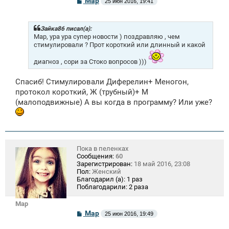
Mар
25 июн 2016, 19:41
о
о
б
щ
Зайка86 писал(а):
е
Мар, ура ура супер новости ) поздравляю , чем
н
стимулировали ? Прот короткий или длинный и какой
и
е
диагноз , сори за Стоко вопросов )))
Спасиб! Стимулировали Диферелин+ Меногон,
протокол короткий, Ж (трубный)+ М
(малоподвижные) А вы когда в программу? Или уже?
Пока в пеленках
Сообщения:
60
Зарегистрирован:
18 май 2016, 23:08
Пол:
Женский
Благодарил (а):
1 раз
Поблагодарили:
2 раза
Mар
С
Mар
25 июн 2016, 19:49
о
о