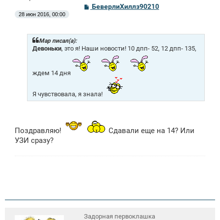
С
БеверлиХиллз90210
о
28 июн 2016, 00:00
о
б
щ
е
Mар писал(а):
н
Девоньки
, это я! Наши новости! 10 дпп- 52, 12 дпп- 135,
и
е
ждем 14 дня
Я чувствовала, я знала!
Поздравляю!
Сдавали еще на 14? Или
УЗИ сразу?
Задорная первоклашка