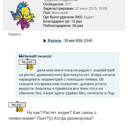
Сообщения:
517
Зарегистрирован:
22 июн 2015, 19:05
Пол:
Женский
Где было удачное ЭКО:
Будет
Благодарил (а):
12 раз
Поблагодарили:
26 раз
Карась
С
Карась
25 июн 2016, 13:45
о
о
б
щ
Elenka80 писал(а):
е
н
и
дела мои меня пока не радуют, эндометрий
е
не ростет, доминантного фолликула нет. Вчера начали
наращивать эндометрий с помощью пиявок, ЕВ
сказала что время нам позволяет, должен успеть
вырости. Анализы я привезла все теже что и на
обычное Эко, а муж здесь сдавал Вич, гепатиты и Пцр.
Ну как? Растет эндик? Как связь с
пиявочками? Льет?))) Когда разморозка?