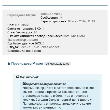
Только зачали
Переладова Мария
Сообщения:
14
Зарегистрирован:
08 май 2016, 11:19
Пол:
Женский
Сколько попыток ЭКО:
1
Стаж бесплодия:
10
В каких клиниках проводилось лечение:
НИИ"ОММ"
Екатеренбург,пролет
Где было удачное ЭКО:
0
Откуда:
Россия Тюменская область
Благодарил (а):
2 раза
С
Переладова Мария
25 июн 2016, 21:02
о
о
б
щ
Mар писал(а):
е
н
Переладова Мария писал(а):
и
Добрый вечер,киста желтого тела есть но в мае
е
мы не попали в протокол так как я сильно
отравилась лежала в больнице и начались
месики, Сегодня была в первый день цикла у
Папенко взела в протокол,подскажите какие
может кто витаминки пил.