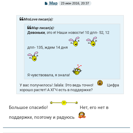
С
Mар
23 июн 2016, 20:37
о
о
б
щ
MrsLove писал(а):
е
н
Mар писал(а):
и
Девоньки
, это я! Наши новости! 10 дпп- 52, 12
е
дпп- 135, ждем 14 дня
Я чувствовала, я знала!
У вас получилось! :lalala: Это ведь точно!
Цифра
хорошо растет! А ХГЧ есть в поддержке?
Большое спасибо!
Нет, его нет в
поддержке, поэтому и радуюсь