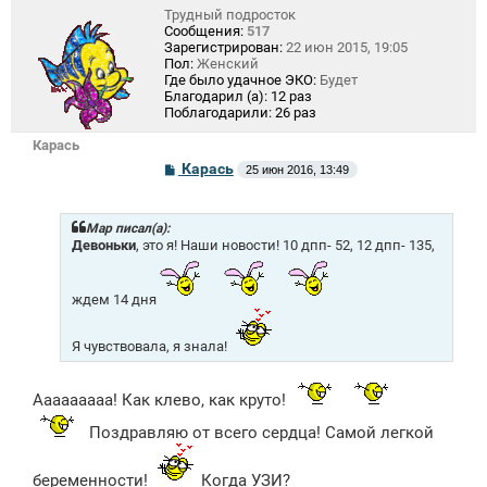
Трудный подросток
Сообщения:
517
Зарегистрирован:
22 июн 2015, 19:05
Пол:
Женский
Где было удачное ЭКО:
Будет
Благодарил (а):
12 раз
Поблагодарили:
26 раз
Карась
С
Карась
25 июн 2016, 13:49
о
о
б
щ
Mар писал(а):
е
Девоньки
, это я! Наши новости! 10 дпп- 52, 12 дпп- 135,
н
и
е
ждем 14 дня
Я чувствовала, я знала!
Ааааааааа! Как клево, как круто!
Поздравляю от всего сердца! Самой легкой
беременности!
Когда УЗИ?