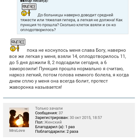
Mар писал(а):
е
н
и
До больницы наверно доводит средней
е
тяжести или тяжелая гипера, а легкая не должна! Как
пункция то прошла? Сколько клеток взяли и ск-ко
оплодотворилось?
пока не коснулось меня слава Богу, наверно
все же легкая у меня, взяли 14, оплодотворилось 11,
до 5 дня дожили 8, 2 подсадили сегодня, а 6
заморозили! Пункция прошла нормально я считаю,
наркоз легкий, потом голова немного болела, я когда
днем сплю у меня она всегда болит, протест
жаворонка называется!
Только зачали
Сообщения:
37
Зарегистрирован:
30 окт 2015, 18:57
Пол:
Женский
Благодарил (а):
1 раз
MrsLove
Поблагодарили:
2 раза