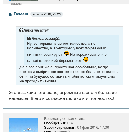
Тюмень
С
Тюмень
26 июн 2016, 22:29
о
о
б
щ
ЛиLya писал(а):
е
н
Тюмень писал(а):
и
Ну, во-первых, главное- качество, а не
е
количество, а, во-вторых, у всех по-разному
яичники реагируют!
Не переживайте, и с
одной клеточкой беременеют!
Да я все понимаю, просто шансов больше, когда
клеток и эмбрионов соответственно больше, хотелось
бы и на будущее оставить, чтобы потом стимуляцию
не проходить вновь!
Это да...крио- это шанс, огромный шанс и большие
надежды! В этом согласна целиком и полностью!
Веселая дошкольница
Сообщения:
114
Зарегистрирован:
04 фев 2016, 17:00
Пол:
Женский