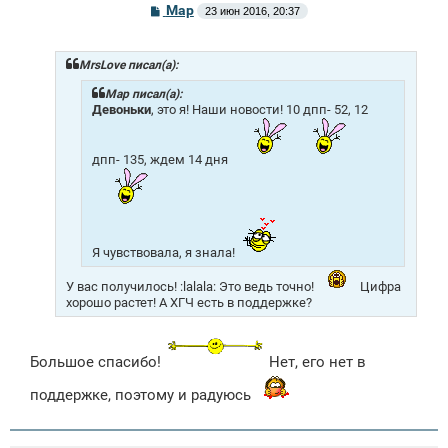
С
Mар
23 июн 2016, 20:37
о
о
б
щ
MrsLove писал(а):
е
н
Mар писал(а):
и
Девоньки
, это я! Наши новости! 10 дпп- 52, 12
е
дпп- 135, ждем 14 дня
Я чувствовала, я знала!
У вас получилось! :lalala: Это ведь точно!
Цифра
хорошо растет! А ХГЧ есть в поддержке?
Большое спасибо!
Нет, его нет в
поддержке, поэтому и радуюсь