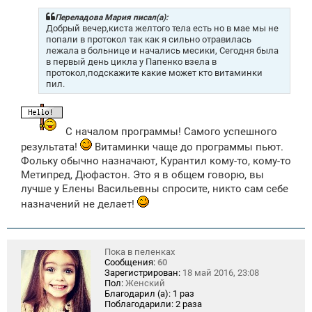
б
щ
Переладова Мария писал(а):
е
Добрый вечер,киста желтого тела есть но в мае мы не
н
попали в протокол так как я сильно отравилась
и
лежала в больнице и начались месики, Сегодня была
е
в первый день цикла у Папенко взела в
протокол,подскажите какие может кто витаминки
пил.
С началом программы! Самого успешного
результата!
Витаминки чаще до программы пьют.
Фольку обычно назначают, Курантил кому-то, кому-то
Метипред, Дюфастон. Это я в общем говорю, вы
лучше у Елены Васильевны спросите, никто сам себе
назначений не делает!
Пока в пеленках
Сообщения:
60
Зарегистрирован:
18 май 2016, 23:08
Пол:
Женский
Благодарил (а):
1 раз
Поблагодарили:
2 раза