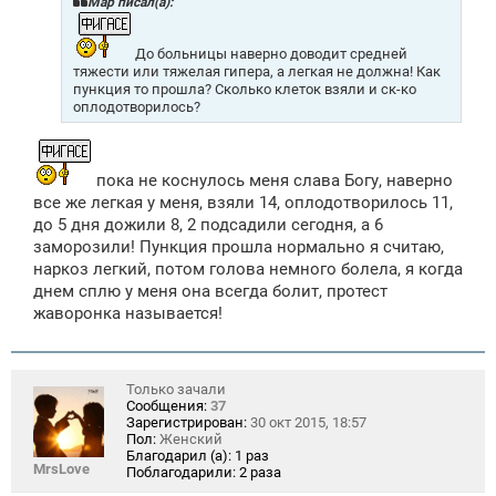
Mар писал(а):
е
н
и
До больницы наверно доводит средней
е
тяжести или тяжелая гипера, а легкая не должна! Как
пункция то прошла? Сколько клеток взяли и ск-ко
оплодотворилось?
пока не коснулось меня слава Богу, наверно
все же легкая у меня, взяли 14, оплодотворилось 11,
до 5 дня дожили 8, 2 подсадили сегодня, а 6
заморозили! Пункция прошла нормально я считаю,
наркоз легкий, потом голова немного болела, я когда
днем сплю у меня она всегда болит, протест
жаворонка называется!
Только зачали
Сообщения:
37
Зарегистрирован:
30 окт 2015, 18:57
Пол:
Женский
Благодарил (а):
1 раз
MrsLove
Поблагодарили:
2 раза