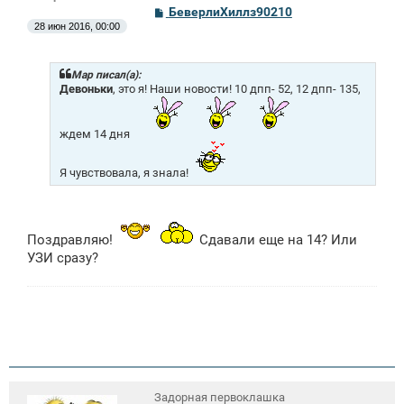
С
БеверлиХиллз90210
о
28 июн 2016, 00:00
о
б
щ
е
Mар писал(а):
н
Девоньки
, это я! Наши новости! 10 дпп- 52, 12 дпп- 135,
и
е
ждем 14 дня
Я чувствовала, я знала!
Поздравляю!
Сдавали еще на 14? Или
УЗИ сразу?
Задорная первоклашка