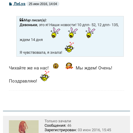
С
ЛиLya
25 июн 2016, 14:04
о
о
б
щ
Mар писал(а):
е
Девоньки
, это я! Наши новости! 10 дпп- 52, 12 дпп- 135,
н
и
е
ждем 14 дня
Я чувствовала, я знала!
Чихайте же на нас!
Мы ждем! Очень!
Поздравляю!
Только зачали
Сообщения:
46
Зарегистрирован:
03 июн 2016, 15:45