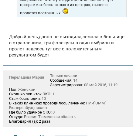
программах бесплатных в их центрах, точнее о
пролетах постоянных.
Добрый день,давно не выходила,лежала в больнице
с отравлением, три фолекулы а один эмбрион и
пролет надеюсь тут все с положительным
результатом будет .
Только зачали
Переладова Мария
Сообщения:
14
Зарегистрирован:
08 май 2016, 11:19
Пол:
Женский
Сколько попыток ЭКО:
1
Стаж бесплодия:
10
В каких клиниках проводилось лечение:
НИИ"ОММ"
Екатеренбург,пролет
Где было удачное ЭКО:
0
Откуда:
Россия Тюменская область
Благодарил (а):
2 раза