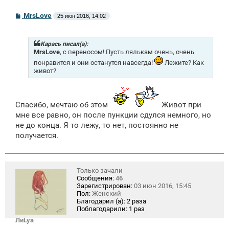
С
MrsLove
25 июн 2016, 14:02
о
о
б
щ
Карась писал(а):
е
MrsLove
, с переносом! Пусть лялькам очень, очень
н
понравится и они останутся навсегда!
Лежите? Как
и
живот?
е
Спасибо, мечтаю об этом
Живот при
мне все равно, он после пункции сдулся немного, но
не до конца. Я то лежу, то нет, постоянно не
получается.
Только зачали
Сообщения:
46
Зарегистрирован:
03 июн 2016, 15:45
Пол:
Женский
Благодарил (а):
2 раза
Поблагодарили:
1 раз
ЛиLya