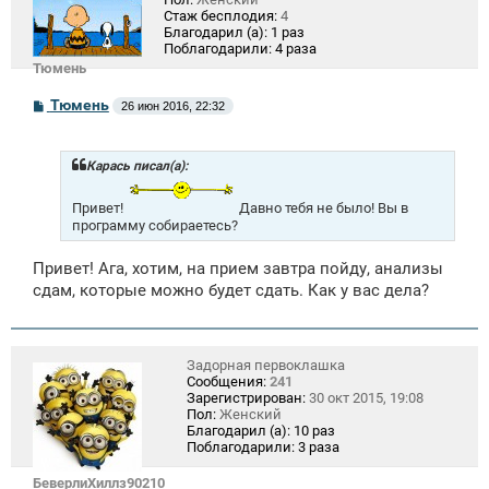
Стаж бесплодия:
4
Благодарил (а):
1 раз
Поблагодарили:
4 раза
Тюмень
С
Тюмень
26 июн 2016, 22:32
о
о
б
щ
Карась писал(а):
е
н
Привет!
Давно тебя не было! Вы в
и
программу собираетесь?
е
Привет! Ага, хотим, на прием завтра пойду, анализы
сдам, которые можно будет сдать. Как у вас дела?
Задорная первоклашка
Сообщения:
241
Зарегистрирован:
30 окт 2015, 19:08
Пол:
Женский
Благодарил (а):
10 раз
Поблагодарили:
3 раза
БеверлиХиллз90210