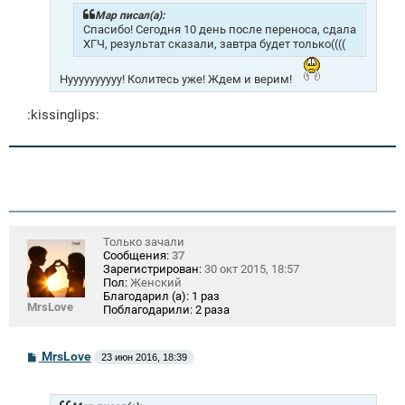
е
н
Mар писал(а):
и
Спасибо! Сегодня 10 день после переноса, сдала
е
ХГЧ, результат сказали, завтра будет только((((
Нуууууууууу! Колитесь уже! Ждем и верим!
:kissinglips:
Только зачали
Сообщения:
37
Зарегистрирован:
30 окт 2015, 18:57
Пол:
Женский
Благодарил (а):
1 раз
MrsLove
Поблагодарили:
2 раза
С
MrsLove
23 июн 2016, 18:39
о
о
б
щ