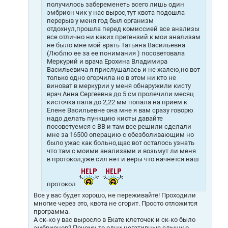
получилось забеременеть всего лишь один
эмбрион чик у нас вырос,тут квота подошла
перерыв у меня год был организм
отдохнул,прошла перед комиссией все анализы
все отлично ни каких претензий к мои анализам
не было мне мой врать Татьяна Васильевна
(Люблю ее за ее понимания ) посоветовала
Меркурий и врача Ерохина Владимира
Васильевича я прислушалась и не жалею,но вот
только одно огорчила но в этом ни кто не
виноват в меркурии у меня обнаружили кисту
врач Анна Сергеевна до 5 см пролечили месяц
кисточка пала до 2,22 мм попала на прием к
Елене Васильевне она мне я вам сразу говорю
надо делать пункцию кисты давайте
посоветуемся с ВВ и там все решили сделали
мне за 16500 операцию с обезболивающим но
было ужас как больно,щас вот осталось узнать
что там с моими анализами и возьмут ли меня
в протокол,уже сил нет и веры что начнется наш
протокол
Все у вас будет хорошо, не переживайте! Проходили
многие через это, квота не сгорит. Просто отложится
программа.
А ск-ко у вас выросло в Екате клеточек и ск-ко было
эмбрионов? Почему-то одни негативные слышу о