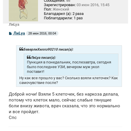
Сообщения:
46
Зарегистрирован:
03 июн 2016, 15:45
Пол:
Женский
Благодарил (а):
2 раза
Поблагодарили:
1 раз
ЛиLya
С
ЛиLya
28 июн 2016, 00:04
о
о
б
щ
БеверлиХиллз90210 писал(а):
е
н
ЛиLya писал(а):
и
Пункция в понедельник, послезавтра, сегодня
е
было последнее УЗИ, вечером муж укол
поставит!
Ну как все прошло у вас? Сколько взяли клеточек? Как
самочувствие после?
Доброй ночи! Взяли 5 клеточек, без наркоза делала,
потому что клеток мало, сейчас слабые тянущие
боли внизу живота, врач сказала, что это нормально
и все пройдет.
Спс