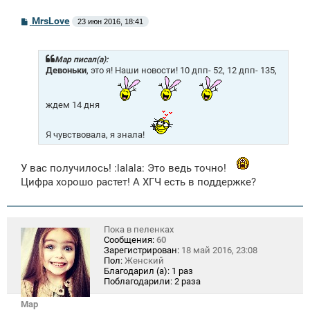
С
MrsLove
23 июн 2016, 18:41
о
о
б
щ
Mар писал(а):
е
Девоньки
, это я! Наши новости! 10 дпп- 52, 12 дпп- 135,
н
и
е
ждем 14 дня
Я чувствовала, я знала!
У вас получилось! :lalala: Это ведь точно!
Цифра хорошо растет! А ХГЧ есть в поддержке?
Пока в пеленках
Сообщения:
60
Зарегистрирован:
18 май 2016, 23:08
Пол:
Женский
Благодарил (а):
1 раз
Поблагодарили:
2 раза
Mар