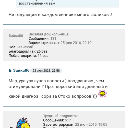
восстановления вам
Нет овуляции в каждом яичнике много фоликов .!
Веселая дошкольница
Зайка86
Сообщения:
131
Зарегистрирован:
25 фев 2016, 22:10
Пол:
Женский
Благодарил (а):
26 раз
Поблагодарили:
11 раз
С
Зайка86
23 июн 2016, 21:56
о
о
Мар, ура ура супер новости ) поздравляю , чем
б
щ
стимулировали ? Прот короткий или длинный и
е
н
какой диагноз , сори за Стоко вопросов )))
и
е
Трудный подросток
Сообщения:
517
Зарегистрирован:
22 июн 2015, 19:05