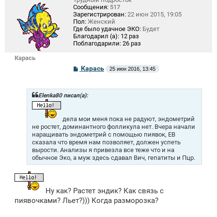
Сообщения:
517
Зарегистрирован:
22 июн 2015, 19:05
Пол:
Женский
Где было удачное ЭКО:
Будет
Благодарил (а):
12 раз
Поблагодарили:
26 раз
Карась
С
Карась
25 июн 2016, 13:45
о
о
б
щ
Elenka80 писал(а):
е
н
и
дела мои меня пока не радуют, эндометрий
е
не ростет, доминантного фолликула нет. Вчера начали
наращивать эндометрий с помощью пиявок, ЕВ
сказала что время нам позволяет, должен успеть
вырости. Анализы я привезла все теже что и на
обычное Эко, а муж здесь сдавал Вич, гепатиты и Пцр.
Ну как? Растет эндик? Как связь с
пиявочками? Льет?))) Когда разморозка?