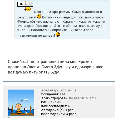
С началом программы! Самого успешного
результата!
Витаминки чаще до программы пьют.
Фольку обычно назначают, Курантил кому-то, кому-то
Метипред, Дюфастон. Это я в общем говорю, вы лучше
у Елены Васильевны спросите, никто сам себе
назначений не делает!
Спасибо...Я до отравления пила мне Ерохин
прописал Элевит,Омега 3,фольку и едомарин. щас
вот думаю пить опять буду.
Веселая дошкольница
Сообщения:
114
Зарегистрирован:
04 фев 2016, 17:00
Пол:
Женский
Стаж бесплодия:
4
Благодарил (а):
1 раз
Поблагодарили:
4 раза