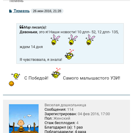
Тюмень
С
Тюмень
26 июн 2016, 21:28
о
о
б
щ
Mар писал(а):
е
Девоньки
, это я! Наши новости! 10 дпп- 52, 12 дпп- 135,
н
и
е
ждем 14 дня
Я чувствовала, я знала!
С Победой!
Самого малышастого УЗИ!
Веселая дошкольница
Сообщения:
114
Зарегистрирован:
04 фев 2016, 17:00
Пол:
Женский
Стаж бесплодия:
4
Благодарил (а):
1 раз
Поблагодарили:
4 раза