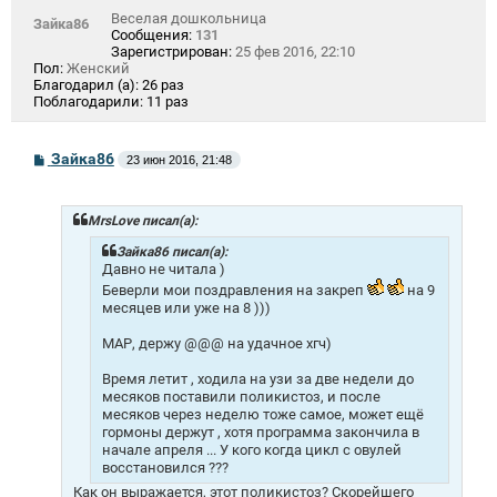
Веселая дошкольница
Зайка86
Сообщения:
131
Зарегистрирован:
25 фев 2016, 22:10
Пол:
Женский
Благодарил (а):
26 раз
Поблагодарили:
11 раз
С
Зайка86
23 июн 2016, 21:48
о
о
б
щ
MrsLove писал(а):
е
н
Зайка86 писал(а):
и
Давно не читала )
е
Беверли мои поздравления на закреп
на 9
месяцев или уже на 8 )))
МАР, держу @@@ на удачное хгч)
Время летит , ходила на узи за две недели до
месяков поставили поликистоз, и после
месяков через неделю тоже самое, может ещё
гормоны держут , хотя программа закончила в
начале апреля ... У кого когда цикл с овулей
восстановился ???
Как он выражается, этот поликистоз? Скорейшего