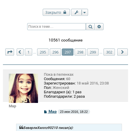
Закрыто
Поиск
Расширенный п
10561 сообщение
Страница
297
из
302
1
295
296
297
298
299
302
…
…
Пред.
Сл
Пока в пеленках
Сообщения:
60
Зарегистрирован:
18 май 2016, 23:08
Пол:
Женский
Благодарил (а):
1 раз
Поблагодарили:
2 раза
Mар
С
Mар
23 июн 2016, 18:22
о
о
б
щ
БеверлиХиллз90210 писал(а):