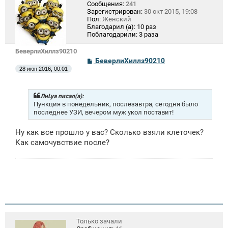
Сообщения:
241
Зарегистрирован:
30 окт 2015, 19:08
Пол:
Женский
Благодарил (а):
10 раз
Поблагодарили:
3 раза
БеверлиХиллз90210
С
БеверлиХиллз90210
о
28 июн 2016, 00:01
о
б
щ
е
ЛиLya писал(а):
н
Пункция в понедельник, послезавтра, сегодня было
и
последнее УЗИ, вечером муж укол поставит!
е
Ну как все прошло у вас? Сколько взяли клеточек?
Как самочувствие после?
Только зачали