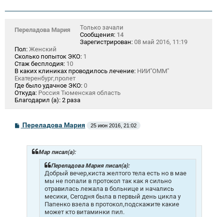
Только зачали
Переладова Мария
Сообщения:
14
Зарегистрирован:
08 май 2016, 11:19
Пол:
Женский
Сколько попыток ЭКО:
1
Стаж бесплодия:
10
В каких клиниках проводилось лечение:
НИИ"ОММ"
Екатеренбург,пролет
Где было удачное ЭКО:
0
Откуда:
Россия Тюменская область
Благодарил (а):
2 раза
С
Переладова Мария
25 июн 2016, 21:02
о
о
б
щ
Mар писал(а):
е
н
Переладова Мария писал(а):
и
Добрый вечер,киста желтого тела есть но в мае
е
мы не попали в протокол так как я сильно
отравилась лежала в больнице и начались
месики, Сегодня была в первый день цикла у
Папенко взела в протокол,подскажите какие
может кто витаминки пил.