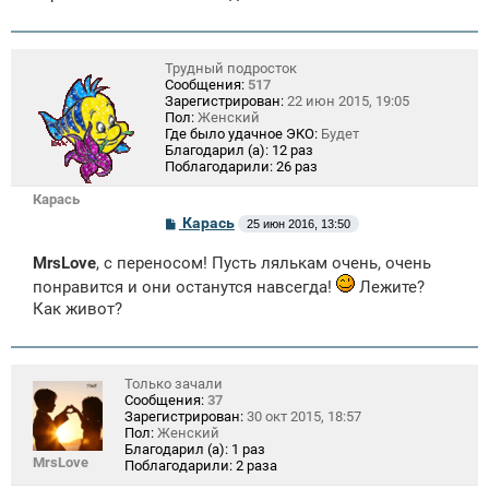
Трудный подросток
Сообщения:
517
Зарегистрирован:
22 июн 2015, 19:05
Пол:
Женский
Где было удачное ЭКО:
Будет
Благодарил (а):
12 раз
Поблагодарили:
26 раз
Карась
С
Карась
25 июн 2016, 13:50
о
о
MrsLove
, с переносом! Пусть лялькам очень, очень
б
щ
понравится и они останутся навсегда!
Лежите?
е
Как живот?
н
и
е
Только зачали
Сообщения:
37
Зарегистрирован:
30 окт 2015, 18:57
Пол:
Женский
Благодарил (а):
1 раз
MrsLove
Поблагодарили:
2 раза