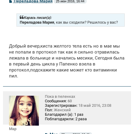
С
Переладова Мария
25 июн 2016, 16:44
о
о
б
щ
Карась писал(а):
е
Переладова Мария
, как вы сходили? Решилось у вас?
н
и
е
Добрый вечер,киста желтого тела есть но в мае мы
не попали в протокол так как я сильно отравилась
лежала в больнице и начались месики, Сегодня была
в первый день цикла у Папенко взела в
протокол,подскажите какие может кто витаминки
пил.
Пока в пеленках
Сообщения:
60
Зарегистрирован:
18 май 2016, 23:08
Пол:
Женский
Благодарил (а):
1 раз
Поблагодарили:
2 раза
Mар
С