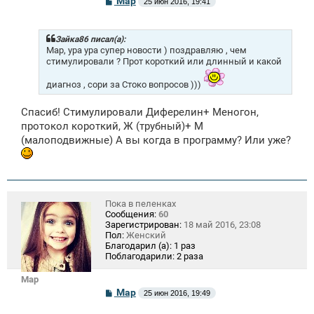
Mар
25 июн 2016, 19:41
о
о
б
щ
Зайка86 писал(а):
е
Мар, ура ура супер новости ) поздравляю , чем
н
стимулировали ? Прот короткий или длинный и какой
и
е
диагноз , сори за Стоко вопросов )))
Спасиб! Стимулировали Диферелин+ Меногон,
протокол короткий, Ж (трубный)+ М
(малоподвижные) А вы когда в программу? Или уже?
Пока в пеленках
Сообщения:
60
Зарегистрирован:
18 май 2016, 23:08
Пол:
Женский
Благодарил (а):
1 раз
Поблагодарили:
2 раза
Mар
С
Mар
25 июн 2016, 19:49
о
о