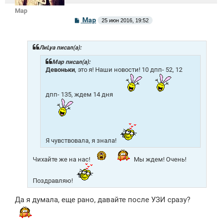
Mар
С
Mар
25 июн 2016, 19:52
о
о
б
щ
ЛиLya писал(а):
е
н
Mар писал(а):
и
Девоньки
, это я! Наши новости! 10 дпп- 52, 12
е
дпп- 135, ждем 14 дня
Я чувствовала, я знала!
Чихайте же на нас!
Мы ждем! Очень!
Поздравляю!
Да я думала, еще рано, давайте после УЗИ сразу?