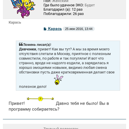
Пол:
Женский
Где было удачное ЭКО:
Будет
Благодарил (а):
12 раз
Поблагодарили:
26 раз
Карась
С
Карась
25 июн 2016, 13:44
о
о
б
щ
Тюмень писал(а):
е
Девчонки
, привет! Как вы тут? А мы за время моего
н
отсутствия слетали в Москву, приятное с полезным
и
совместили, по работе и так погуляли! И вот что
е
странно, вроде не надолго ездили, а зарядилась я
хорошо эмоциями новыми, видимо любая смена
обстановки пусть даже кратковременная делает свое
полезное дело!
Привет!
Давно тебя не было! Вы в
программу собираетесь?
Трудный подросток