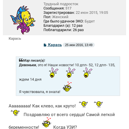
Трудный подросток
Сообщения:
517
Зарегистрирован:
22 июн 2015, 19:05
Пол:
Женский
Где было удачное ЭКО:
Будет
Благодарил (а):
12 раз
Поблагодарили:
26 раз
Карась
С
Карась
25 июн 2016, 13:49
о
о
б
щ
Mар писал(а):
е
Девоньки
, это я! Наши новости! 10 дпп- 52, 12 дпп- 135,
н
и
е
ждем 14 дня
Я чувствовала, я знала!
Ааааааааа! Как клево, как круто!
Поздравляю от всего сердца! Самой легкой
беременности!
Когда УЗИ?