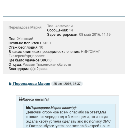
Только зачали
Переладова Мария
Сообщения:
14
Зарегистрирован:
08 май 2016, 11:19
Пол:
Женский
Сколько попыток ЭКО:
1
Стаж бесплодия:
10
В каких клиниках проводилось лечение:
НИИ"ОММ"
Екатеренбург,пролет
Где было удачное ЭКО:
0
Откуда:
Россия Тюменская область
Благодарил (а):
2 раза
С
Переладова Мария
25 июн 2016, 16:37
о
о
б
щ
Карась писал(а):
е
н
Переладова Мария писал(а):
и
Девочки огромное всем спасибо за ответ,Мы
е
стояли в о череде год с 3 месяцами, но я когда
ждала квоту успела сделать эко по полису ОМС
в Екатеренбурге :yatta: все хотела быстрей но не