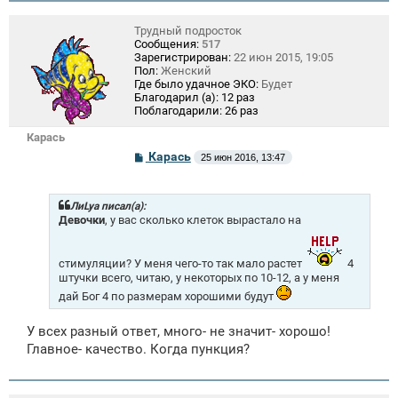
Трудный подросток
Сообщения:
517
Зарегистрирован:
22 июн 2015, 19:05
Пол:
Женский
Где было удачное ЭКО:
Будет
Благодарил (а):
12 раз
Поблагодарили:
26 раз
Карась
С
Карась
25 июн 2016, 13:47
о
о
б
щ
ЛиLya писал(а):
е
Девочки
, у вас сколько клеток вырастало на
н
и
е
стимуляции? У меня чего-то так мало растет
4
штучки всего, читаю, у некоторых по 10-12, а у меня
дай Бог 4 по размерам хорошими будут
У всех разный ответ, много- не значит- хорошо!
Главное- качество. Когда пункция?