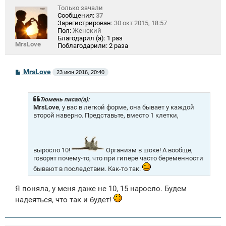
Только зачали
Сообщения:
37
Зарегистрирован:
30 окт 2015, 18:57
Пол:
Женский
Благодарил (а):
1 раз
MrsLove
Поблагодарили:
2 раза
С
MrsLove
23 июн 2016, 20:40
о
о
б
щ
Тюмень писал(а):
е
MrsLove
, у вас в легкой форме, она бывает у каждой
н
второй наверно. Представьте, вместо 1 клетки,
и
е
выросло 10!
Организм в шоке! А вообще,
говорят почему-то, что при гипере часто беременности
бывают в последствии. Как-то так.
Я поняла, у меня даже не 10, 15 наросло. Будем
надеяться, что так и будет!