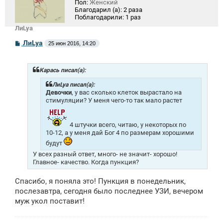
Пол:
Женский
Благодарил (а):
2 раза
Поблагодарили:
1 раз
ЛиLya
С
ЛиLya
25 июн 2016, 14:20
о
о
б
щ
Карась писал(а):
е
н
ЛиLya писал(а):
и
Девочки
, у вас сколько клеток вырастало на
е
стимуляции? У меня чего-то так мало растет
4 штучки всего, читаю, у некоторых по
10-12, а у меня дай Бог 4 по размерам хорошими
будут
У всех разный ответ, много- не значит- хорошо!
Главное- качество. Когда пункция?
Спасибо, я поняла это! Пункция в понедельник,
послезавтра, сегодня было последнее УЗИ, вечером
муж укол поставит!