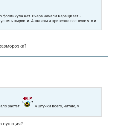
о фолликула нет. Вчера начали наращивать
успеть вырости. Анализы я привезла все теже что и
 разморозка?
мало растет
4 штучки всего, читаю, у
да пункция?