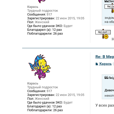
щ
Elen
е
Карась
н
Трудный подросток
и
Сообщения:
517
е
эндом
Зарегистрирован:
22 июн 2015, 19:05
на об
Пол:
Женский
Где было удачное ЭКО:
Будет
Благодарил (а):
12 раз
Поблагодарили:
26 раз
Н
Re: В Ме
С
Карась
о
о
б
щ
ЛиLy
е
Карась
н
Трудный подросток
и
Дево
Сообщения:
517
е
Зарегистрирован:
22 июн 2015, 19:05
некот
Пол:
Женский
Где было удачное ЭКО:
Будет
У всех ра
Благодарил (а):
12 раз
Поблагодарили:
26 раз