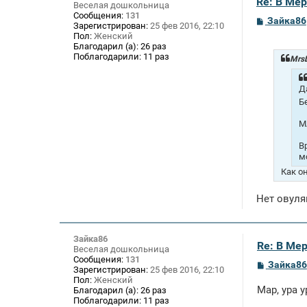
Re: В Ме
Веселая дошкольница
Сообщения:
131
С
Зайка86
Зарегистрирован:
25 фев 2016, 22:10
о
Пол:
Женский
о
Благодарил (а):
26 раз
б
Поблагодарили:
11 раз
щ
MrsL
е
н
и
Д
е
Б
М
В
м
Как о
Нет овуля
Зайка86
Re: В Ме
Веселая дошкольница
Сообщения:
131
С
Зайка86
Зарегистрирован:
25 фев 2016, 22:10
о
Пол:
Женский
о
Мар, ура 
Благодарил (а):
26 раз
б
Поблагодарили:
11 раз
щ