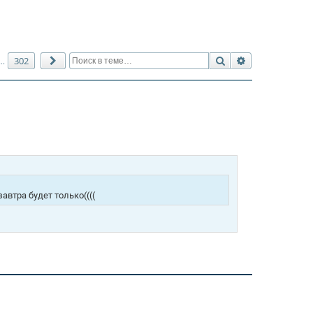
Поиск
Расширенный 
302
…
След.
автра будет только((((