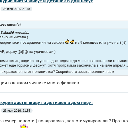
ркурий аисты живут и детишек в дом несут
23 июн 2016, 21:48
ove писал(а):
Зайка86 писал(а):
авно не читала )
еверли мои поздравления на закреп
на 9 месяцев или уже на 8 )))
АР, держу @@@ на удачное хгч)
ремя летит , ходила на узи за две недели до месяков поставили полики
ожет ещё гормоны держут , хотя программа закончила в начале апреля ...
н выражается, этот поликистоз? Скорейшего восстановления вам
ции в каждом яичнике много фоликов .!
ркурий аисты живут и детишек в дом несут
23 июн 2016, 21:56
ура супер новости ) поздравляю , чем стимулировали ? Прот к