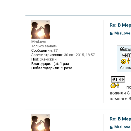
Re: В Ме
С
MrsLove
о
о
MrsLove
б
Только зачали
щ
Mар 
Сообщения:
37
е
Зарегистрирован:
30 окт 2015, 18:57
н
Пол:
Женский
и
Благодарил (а):
1 раз
е
Сколь
Поблагодарили:
2 раза
по
дожили 8,
немного б
Re: В Ме
С
MrsLove
о