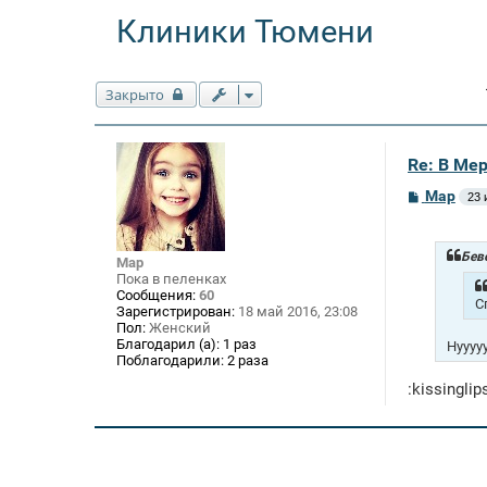
Клиники Тюмени
Закрыто
Re: В Ме
С
Mар
23 
о
о
б
щ
Бев
Mар
е
Пока в пеленках
н
Сообщения:
60
и
С
Зарегистрирован:
18 май 2016, 23:08
е
Пол:
Женский
Благодарил (а):
1 раз
Нуууу
Поблагодарили:
2 раза
:kissinglip