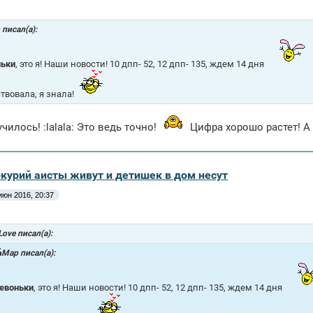
писал(а):
ьки
, это я! Наши новости! 10 дпп- 52, 12 дпп- 135, ждем 14 дня
ствовала, я знала!
чилось! :lalala: Это ведь точно!
Цифра хорошо растет! А 
ркурий аисты живут и детишек в дом несут
июн 2016, 20:37
ove писал(а):
Mар писал(а):
евоньки
, это я! Наши новости! 10 дпп- 52, 12 дпп- 135, ждем 14 дня