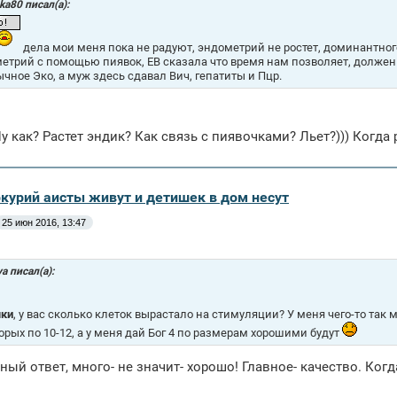
ka80 писал(а):
дела мои меня пока не радуют, эндометрий не ростет, доминантног
етрий с помощью пиявок, ЕВ сказала что время нам позволяет, должен 
ычное Эко, а муж здесь сдавал Вич, гепатиты и Пцр.
у как? Растет эндик? Как связь с пиявочками? Льет?))) Когда
ркурий аисты живут и детишек в дом несут
25 июн 2016, 13:47
a писал(а):
чки
, у вас сколько клеток вырастало на стимуляции? У меня чего-то так 
орых по 10-12, а у меня дай Бог 4 по размерам хорошими будут
зный ответ, много- не значит- хорошо! Главное- качество. Ког