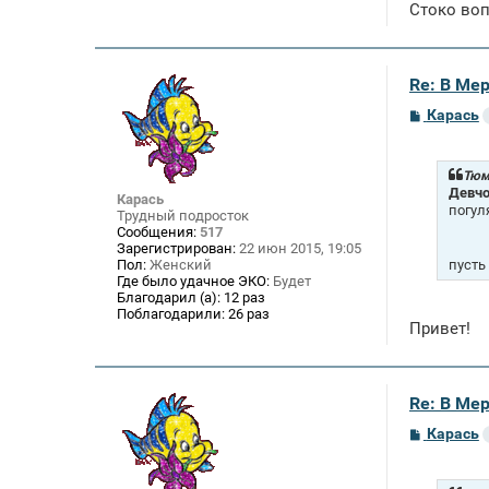
е
Стоко воп
н
и
е
Re: В Ме
С
Карась
о
о
б
щ
Тюм
е
Девчо
Карась
н
погул
Трудный подросток
и
Сообщения:
517
е
Зарегистрирован:
22 июн 2015, 19:05
пусть
Пол:
Женский
Где было удачное ЭКО:
Будет
Благодарил (а):
12 раз
Поблагодарили:
26 раз
Привет!
Re: В Ме
С
Карась
о
о
б