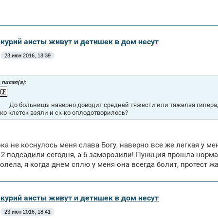
ркурий аисты живут и детишек в дом несут
23 июн 2016, 18:39
писал(а):
До больницы наверно доводит средней тяжести или тяжелая гипера, 
ко клеток взяли и ск-ко оплодотворилось?
ка не коснулось меня слава Богу, наверно все же легкая у мен
 2 подсадили сегодня, а 6 заморозили! Пункция прошла норма
олела, я когда днем сплю у меня она всегда болит, протест ж
ркурий аисты живут и детишек в дом несут
23 июн 2016, 18:41