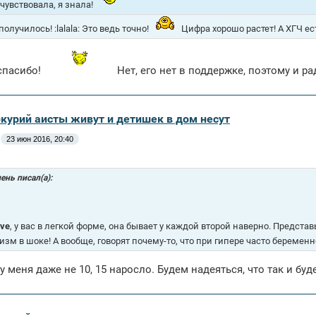
 чувствовала, я знала!
получилось! :lalala: Это ведь точно!
Цифра хорошо растет! А ХГЧ ес
спасибо!
Нет, его нет в поддержке, поэтому и р
ркурий аисты живут и детишек в дом несут
23 июн 2016, 20:40
ень писал(а):
ve
, у вас в легкой форме, она бывает у каждой второй наверно. Представ
изм в шоке! А вообще, говорят почему-то, что при гипере часто беремен
у меня даже не 10, 15 наросло. Будем надеяться, что так и буд