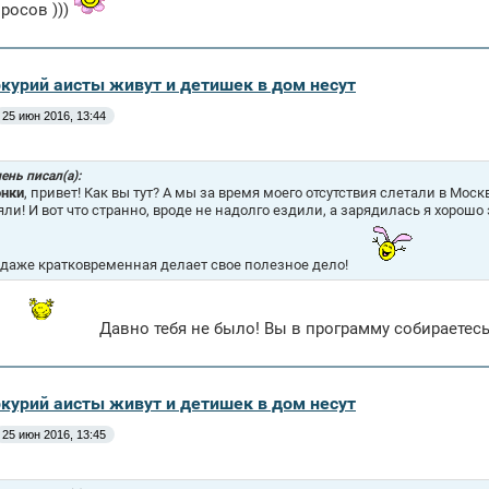
росов )))
ркурий аисты живут и детишек в дом несут
25 июн 2016, 13:44
ень писал(а):
нки
, привет! Как вы тут? А мы за время моего отсутствия слетали в Мос
яли! И вот что странно, вроде не надолго ездили, а зарядилась я хор
 даже кратковременная делает свое полезное дело!
Давно тебя не было! Вы в программу собираетес
ркурий аисты живут и детишек в дом несут
25 июн 2016, 13:45