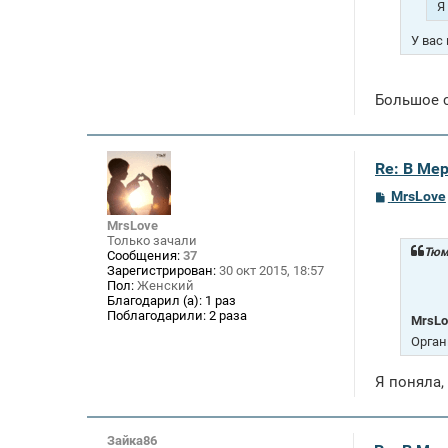
Я
У вас 
Большое 
Re: В Ме
С
MrsLove
о
о
MrsLove
б
Только зачали
щ
Тюм
Сообщения:
37
е
Зарегистрирован:
30 окт 2015, 18:57
н
Пол:
Женский
и
Благодарил (а):
1 раз
е
Поблагодарили:
2 раза
MrsLo
Орган
Я поняла, 
Зайка86