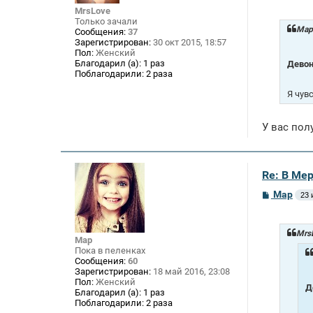
о
MrsLove
б
Только зачали
щ
Mар 
Сообщения:
37
е
Зарегистрирован:
30 окт 2015, 18:57
н
Пол:
Женский
и
Благодарил (а):
1 раз
Девон
е
Поблагодарили:
2 раза
Я чув
У вас полу
Re: В Ме
С
Mар
23 
о
о
б
щ
MrsL
Mар
е
Пока в пеленках
н
Сообщения:
60
и
Зарегистрирован:
18 май 2016, 23:08
е
Пол:
Женский
Д
Благодарил (а):
1 раз
Поблагодарили:
2 раза