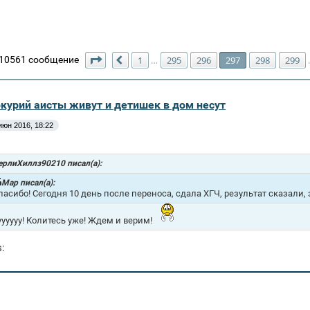
Страница
297
из
302
10561 сообщение
1
295
296
297
298
299
…
Пред.
ркурий аисты живут и детишек в дом несут
июн 2016, 18:22
ерлиХиллз90210 писал(а):
Mар писал(а):
пасибо! Сегодня 10 день после переноса, сдала ХГЧ, результат сказали, з
уууууу! Колитесь уже! Ждем и верим!
s: