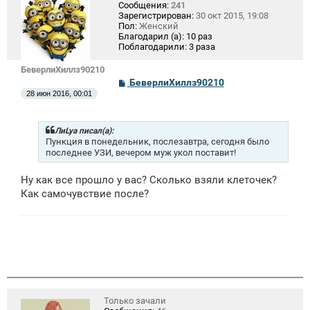
Сообщения:
241
Зарегистрирован:
30 окт 2015, 19:08
Пол:
Женский
Благодарил (а):
10 раз
Поблагодарили:
3 раза
БеверлиХиллз90210
С
БеверлиХиллз90210
о
28 июн 2016, 00:01
о
б
щ
е
ЛиLya писал(а):
н
Пункция в понедельник, послезавтра, сегодня было
и
последнее УЗИ, вечером муж укол поставит!
е
Ну как все прошло у вас? Сколько взяли клеточек?
Как самочувствие после?
Только зачали