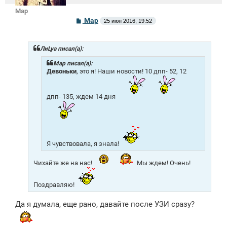
Mар
С
Mар
25 июн 2016, 19:52
о
о
б
щ
ЛиLya писал(а):
е
н
Mар писал(а):
и
Девоньки
, это я! Наши новости! 10 дпп- 52, 12
е
дпп- 135, ждем 14 дня
Я чувствовала, я знала!
Чихайте же на нас!
Мы ждем! Очень!
Поздравляю!
Да я думала, еще рано, давайте после УЗИ сразу?