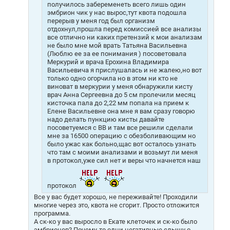
получилось забеременеть всего лишь один
эмбрион чик у нас вырос,тут квота подошла
перерыв у меня год был организм
отдохнул,прошла перед комиссией все анализы
все отлично ни каких претензий к мои анализам
не было мне мой врать Татьяна Васильевна
(Люблю ее за ее понимания ) посоветовала
Меркурий и врача Ерохина Владимира
Васильевича я прислушалась и не жалею,но вот
только одно огорчила но в этом ни кто не
виноват в меркурии у меня обнаружили кисту
врач Анна Сергеевна до 5 см пролечили месяц
кисточка пала до 2,22 мм попала на прием к
Елене Васильевне она мне я вам сразу говорю
надо делать пункцию кисты давайте
посоветуемся с ВВ и там все решили сделали
мне за 16500 операцию с обезболивающим но
было ужас как больно,щас вот осталось узнать
что там с моими анализами и возьмут ли меня
в протокол,уже сил нет и веры что начнется наш
протокол
Все у вас будет хорошо, не переживайте! Проходили
многие через это, квота не сгорит. Просто отложится
программа.
А ск-ко у вас выросло в Екате клеточек и ск-ко было
эмбрионов? Почему-то одни негативные слышу о