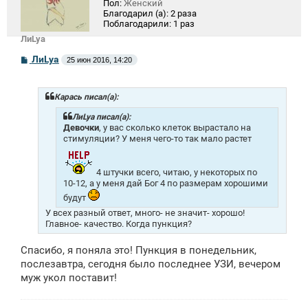
Пол:
Женский
Благодарил (а):
2 раза
Поблагодарили:
1 раз
ЛиLya
С
ЛиLya
25 июн 2016, 14:20
о
о
б
щ
Карась писал(а):
е
н
ЛиLya писал(а):
и
Девочки
, у вас сколько клеток вырастало на
е
стимуляции? У меня чего-то так мало растет
4 штучки всего, читаю, у некоторых по
10-12, а у меня дай Бог 4 по размерам хорошими
будут
У всех разный ответ, много- не значит- хорошо!
Главное- качество. Когда пункция?
Спасибо, я поняла это! Пункция в понедельник,
послезавтра, сегодня было последнее УЗИ, вечером
муж укол поставит!