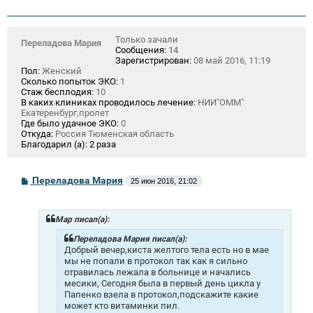
Только зачали
Переладова Мария
Сообщения:
14
Зарегистрирован:
08 май 2016, 11:19
Пол:
Женский
Сколько попыток ЭКО:
1
Стаж бесплодия:
10
В каких клиниках проводилось лечение:
НИИ"ОММ"
Екатеренбург,пролет
Где было удачное ЭКО:
0
Откуда:
Россия Тюменская область
Благодарил (а):
2 раза
С
Переладова Мария
25 июн 2016, 21:02
о
о
б
щ
Mар писал(а):
е
н
Переладова Мария писал(а):
и
Добрый вечер,киста желтого тела есть но в мае
е
мы не попали в протокол так как я сильно
отравилась лежала в больнице и начались
месики, Сегодня была в первый день цикла у
Папенко взела в протокол,подскажите какие
может кто витаминки пил.