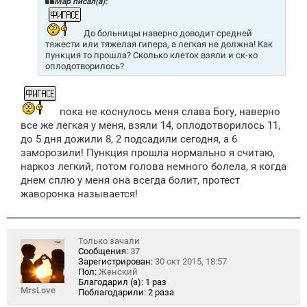
Mар писал(а):
е
н
и
До больницы наверно доводит средней
е
тяжести или тяжелая гипера, а легкая не должна! Как
пункция то прошла? Сколько клеток взяли и ск-ко
оплодотворилось?
пока не коснулось меня слава Богу, наверно
все же легкая у меня, взяли 14, оплодотворилось 11,
до 5 дня дожили 8, 2 подсадили сегодня, а 6
заморозили! Пункция прошла нормально я считаю,
наркоз легкий, потом голова немного болела, я когда
днем сплю у меня она всегда болит, протест
жаворонка называется!
Только зачали
Сообщения:
37
Зарегистрирован:
30 окт 2015, 18:57
Пол:
Женский
Благодарил (а):
1 раз
MrsLove
Поблагодарили:
2 раза