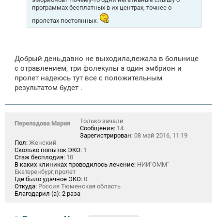
программах бесплатных в их центрах, точнее о
пролетах постоянных.
Добрый день,давно не выходила,лежала в больнице
с отравлением, три фолекулы а один эмбрион и
пролет надеюсь тут все с положительным
результатом будет .
Только зачали
Переладова Мария
Сообщения:
14
Зарегистрирован:
08 май 2016, 11:19
Пол:
Женский
Сколько попыток ЭКО:
1
Стаж бесплодия:
10
В каких клиниках проводилось лечение:
НИИ"ОММ"
Екатеренбург,пролет
Где было удачное ЭКО:
0
Откуда:
Россия Тюменская область
Благодарил (а):
2 раза