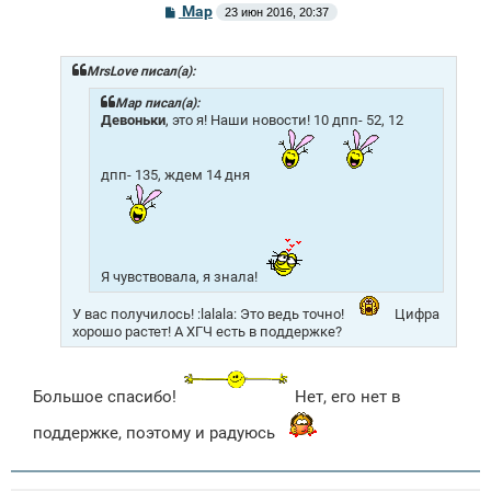
С
Mар
23 июн 2016, 20:37
о
о
б
щ
MrsLove писал(а):
е
н
Mар писал(а):
и
Девоньки
, это я! Наши новости! 10 дпп- 52, 12
е
дпп- 135, ждем 14 дня
Я чувствовала, я знала!
У вас получилось! :lalala: Это ведь точно!
Цифра
хорошо растет! А ХГЧ есть в поддержке?
Большое спасибо!
Нет, его нет в
поддержке, поэтому и радуюсь