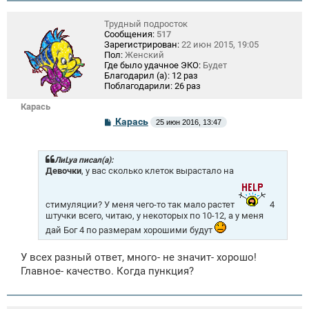
Трудный подросток
Сообщения:
517
Зарегистрирован:
22 июн 2015, 19:05
Пол:
Женский
Где было удачное ЭКО:
Будет
Благодарил (а):
12 раз
Поблагодарили:
26 раз
Карась
С
Карась
25 июн 2016, 13:47
о
о
б
щ
ЛиLya писал(а):
е
Девочки
, у вас сколько клеток вырастало на
н
и
е
стимуляции? У меня чего-то так мало растет
4
штучки всего, читаю, у некоторых по 10-12, а у меня
дай Бог 4 по размерам хорошими будут
У всех разный ответ, много- не значит- хорошо!
Главное- качество. Когда пункция?