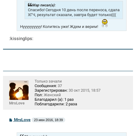
е
н
Mар писал(а):
и
Спасибо! Сегодня 10 день после переноса, сдала
е
ХГЧ, результат сказали, завтра будет только((((
Нуууууууууу! Колитесь уже! Ждем и верим!
:kissinglips:
Только зачали
Сообщения:
37
Зарегистрирован:
30 окт 2015, 18:57
Пол:
Женский
Благодарил (а):
1 раз
MrsLove
Поблагодарили:
2 раза
С
MrsLove
23 июн 2016, 18:39
о
о
б
щ