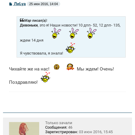
С
ЛиLya
25 июн 2016, 14:04
о
о
б
щ
Mар писал(а):
е
Девоньки
, это я! Наши новости! 10 дпп- 52, 12 дпп- 135,
н
и
е
ждем 14 дня
Я чувствовала, я знала!
Чихайте же на нас!
Мы ждем! Очень!
Поздравляю!
Только зачали
Сообщения:
46
Зарегистрирован:
03 июн 2016, 15:45