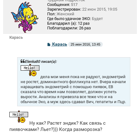
Сообщения:
517
Зарегистрирован:
22 июн 2015, 19:05
Пол:
Женский
Где было удачное ЭКО:
Будет
Благодарил (а):
12 раз
Поблагодарили:
26 раз
Карась
С
Карась
25 июн 2016, 13:45
о
о
б
щ
Elenka80 писал(а):
е
н
и
дела мои меня пока не радуют, эндометрий
е
не ростет, доминантного фолликула нет. Вчера начали
наращивать эндометрий с помощью пиявок, ЕВ
сказала что время нам позволяет, должен успеть
вырости. Анализы я привезла все теже что и на
обычное Эко, а муж здесь сдавал Вич, гепатиты и Пцр.
Ну как? Растет эндик? Как связь с
пиявочками? Льет?))) Когда разморозка?