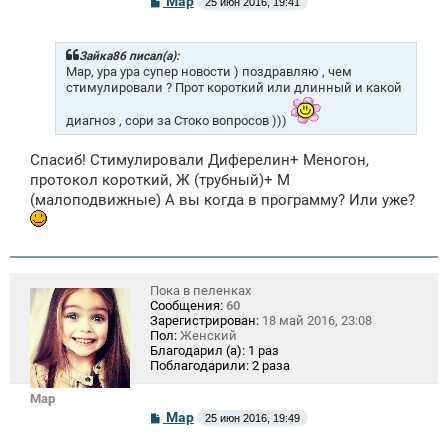
Mар
25 июн 2016, 19:41
о
о
б
щ
Зайка86 писал(а):
е
Мар, ура ура супер новости ) поздравляю , чем
н
стимулировали ? Прот короткий или длинный и какой
и
е
диагноз , сори за Стоко вопросов )))
Спасиб! Стимулировали Диферелин+ Меногон,
протокол короткий, Ж (трубный)+ М
(малоподвижные) А вы когда в программу? Или уже?
Пока в пеленках
Сообщения:
60
Зарегистрирован:
18 май 2016, 23:08
Пол:
Женский
Благодарил (а):
1 раз
Поблагодарили:
2 раза
Mар
С
Mар
25 июн 2016, 19:49
о
о