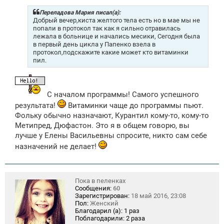
б
щ
Переладова Мария писал(а):
е
Добрый вечер,киста желтого тела есть но в мае мы не
н
попали в протокол так как я сильно отравилась
и
лежала в больнице и начались месики, Сегодня была
е
в первый день цикла у Папенко взела в
протокол,подскажите какие может кто витаминки
пил.
С началом программы! Самого успешного
результата!
Витаминки чаще до программы пьют.
Фольку обычно назначают, Курантил кому-то, кому-то
Метипред, Дюфастон. Это я в общем говорю, вы
лучше у Елены Васильевны спросите, никто сам себе
назначений не делает!
Пока в пеленках
Сообщения:
60
Зарегистрирован:
18 май 2016, 23:08
Пол:
Женский
Благодарил (а):
1 раз
Поблагодарили:
2 раза