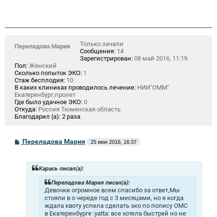
Только зачали
Переладова Мария
Сообщения:
14
Зарегистрирован:
08 май 2016, 11:19
Пол:
Женский
Сколько попыток ЭКО:
1
Стаж бесплодия:
10
В каких клиниках проводилось лечение:
НИИ"ОММ"
Екатеренбург,пролет
Где было удачное ЭКО:
0
Откуда:
Россия Тюменская область
Благодарил (а):
2 раза
С
Переладова Мария
25 июн 2016, 16:37
о
о
б
щ
Карась писал(а):
е
н
Переладова Мария писал(а):
и
Девочки огромное всем спасибо за ответ,Мы
е
стояли в о череде год с 3 месяцами, но я когда
ждала квоту успела сделать эко по полису ОМС
в Екатеренбурге :yatta: все хотела быстрей но не