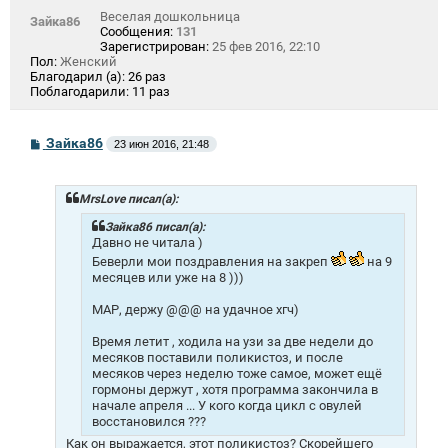
Веселая дошкольница
Зайка86
Сообщения:
131
Зарегистрирован:
25 фев 2016, 22:10
Пол:
Женский
Благодарил (а):
26 раз
Поблагодарили:
11 раз
С
Зайка86
23 июн 2016, 21:48
о
о
б
щ
MrsLove писал(а):
е
н
Зайка86 писал(а):
и
Давно не читала )
е
Беверли мои поздравления на закреп
на 9
месяцев или уже на 8 )))
МАР, держу @@@ на удачное хгч)
Время летит , ходила на узи за две недели до
месяков поставили поликистоз, и после
месяков через неделю тоже самое, может ещё
гормоны держут , хотя программа закончила в
начале апреля ... У кого когда цикл с овулей
восстановился ???
Как он выражается, этот поликистоз? Скорейшего