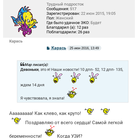
Трудный подросток
Сообщения:
517
Зарегистрирован:
22 июн 2015, 19:05
Пол:
Женский
Где было удачное ЭКО:
Будет
Благодарил (а):
12 раз
Поблагодарили:
26 раз
Карась
С
Карась
25 июн 2016, 13:49
о
о
б
щ
Mар писал(а):
е
Девоньки
, это я! Наши новости! 10 дпп- 52, 12 дпп- 135,
н
и
е
ждем 14 дня
Я чувствовала, я знала!
Ааааааааа! Как клево, как круто!
Поздравляю от всего сердца! Самой легкой
беременности!
Когда УЗИ?