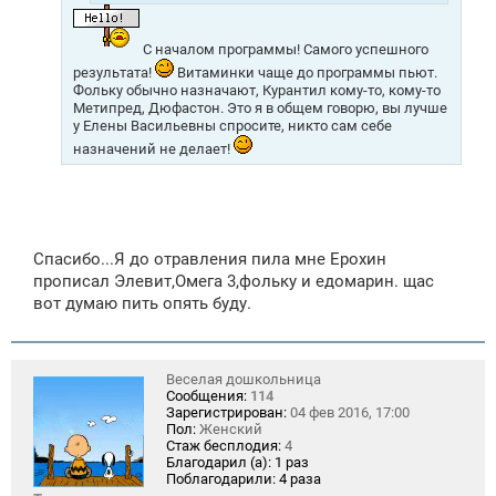
С началом программы! Самого успешного
результата!
Витаминки чаще до программы пьют.
Фольку обычно назначают, Курантил кому-то, кому-то
Метипред, Дюфастон. Это я в общем говорю, вы лучше
у Елены Васильевны спросите, никто сам себе
назначений не делает!
Спасибо...Я до отравления пила мне Ерохин
прописал Элевит,Омега 3,фольку и едомарин. щас
вот думаю пить опять буду.
Веселая дошкольница
Сообщения:
114
Зарегистрирован:
04 фев 2016, 17:00
Пол:
Женский
Стаж бесплодия:
4
Благодарил (а):
1 раз
Поблагодарили:
4 раза