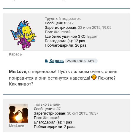
Трудный подросток
Сообщения:
517
Зарегистрирован:
22 июн 2015, 19:05
Пол:
Женский
Где было удачное ЭКО:
Будет
Благодарил (а):
12 раз
Поблагодарили:
26 раз
Карась
С
Карась
25 июн 2016, 13:50
о
о
MrsLove
, с переносом! Пусть лялькам очень, очень
б
щ
понравится и они останутся навсегда!
Лежите?
е
Как живот?
н
и
е
Только зачали
Сообщения:
37
Зарегистрирован:
30 окт 2015, 18:57
Пол:
Женский
Благодарил (а):
1 раз
MrsLove
Поблагодарили:
2 раза