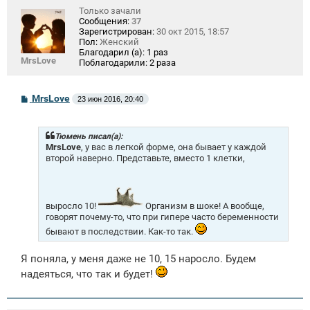
Только зачали
Сообщения:
37
Зарегистрирован:
30 окт 2015, 18:57
Пол:
Женский
Благодарил (а):
1 раз
MrsLove
Поблагодарили:
2 раза
С
MrsLove
23 июн 2016, 20:40
о
о
б
щ
Тюмень писал(а):
е
MrsLove
, у вас в легкой форме, она бывает у каждой
н
второй наверно. Представьте, вместо 1 клетки,
и
е
выросло 10!
Организм в шоке! А вообще,
говорят почему-то, что при гипере часто беременности
бывают в последствии. Как-то так.
Я поняла, у меня даже не 10, 15 наросло. Будем
надеяться, что так и будет!