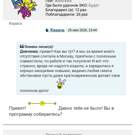
Пол:
Женский
Где было удачное ЭКО:
Будет
Благодарил (а):
12 раз
Поблагодарили:
26 раз
Карась
С
Карась
25 июн 2016, 13:44
о
о
б
щ
Тюмень писал(а):
е
Девчонки
, привет! Как вы тут? А мы за время моего
н
отсутствия слетали в Москву, приятное с полезным
и
совместили, по работе и так погуляли! И вот что
е
странно, вроде не надолго ездили, а зарядилась я
хорошо эмоциями новыми, видимо любая смена
обстановки пусть даже кратковременная делает свое
полезное дело!
Привет!
Давно тебя не было! Вы в
программу собираетесь?
Трудный подросток