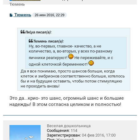
Тюмень
С
Тюмень
26 июн 2016, 22:29
о
о
б
щ
ЛиLya писал(а):
е
н
Тюмень писал(а):
и
Ну, во-первых, главное- качество, а не
е
количество, а, во-вторых, у всех по-разному
яичники реагируют!
Не переживайте, и с
одной клеточкой беременеют!
Да я все понимаю, просто шансов больше, когда
клеток и эмбрионов соответственно больше, хотелось
бы и на будущее оставить, чтобы потом стимуляцию
не проходить вновь!
Это да...крио- это шанс, огромный шанс и большие
надежды! В этом согласна целиком и полностью!
Веселая дошкольница
Сообщения:
114
Зарегистрирован:
04 фев 2016, 17:00
Пол:
Женский