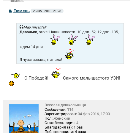
Тюмень
С
Тюмень
26 июн 2016, 21:28
о
о
б
щ
Mар писал(а):
е
Девоньки
, это я! Наши новости! 10 дпп- 52, 12 дпп- 135,
н
и
е
ждем 14 дня
Я чувствовала, я знала!
С Победой!
Самого малышастого УЗИ!
Веселая дошкольница
Сообщения:
114
Зарегистрирован:
04 фев 2016, 17:00
Пол:
Женский
Стаж бесплодия:
4
Благодарил (а):
1 раз
Поблагодарили:
4 раза