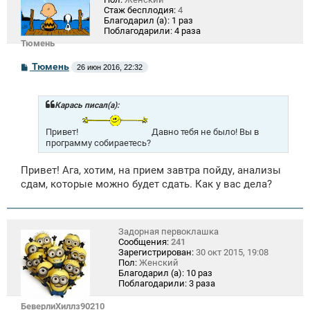
Стаж бесплодия:
4
Благодарил (а):
1 раз
Поблагодарили:
4 раза
Тюмень
С
Тюмень
26 июн 2016, 22:32
о
о
б
щ
Карась писал(а):
е
н
Привет!
Давно тебя не было! Вы в
и
программу собираетесь?
е
Привет! Ага, хотим, на прием завтра пойду, анализы
сдам, которые можно будет сдать. Как у вас дела?
Задорная первоклашка
Сообщения:
241
Зарегистрирован:
30 окт 2015, 19:08
Пол:
Женский
Благодарил (а):
10 раз
Поблагодарили:
3 раза
БеверлиХиллз90210