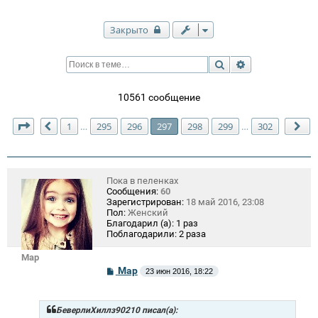
Закрыто
Поиск
Расширенный п
10561 сообщение
Страница
297
из
302
1
295
296
297
298
299
302
…
…
Пред.
Сл
Пока в пеленках
Сообщения:
60
Зарегистрирован:
18 май 2016, 23:08
Пол:
Женский
Благодарил (а):
1 раз
Поблагодарили:
2 раза
Mар
С
Mар
23 июн 2016, 18:22
о
о
б
щ
БеверлиХиллз90210 писал(а):