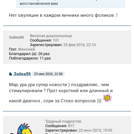
восстановления вам
Нет овуляции в каждом яичнике много фоликов .!
Веселая дошкольница
Зайка86
Сообщения:
131
Зарегистрирован:
25 фев 2016, 22:10
Пол:
Женский
Благодарил (а):
26 раз
Поблагодарили:
11 раз
С
Зайка86
23 июн 2016, 21:56
о
о
Мар, ура ура супер новости ) поздравляю , чем
б
щ
стимулировали ? Прот короткий или длинный и
е
н
какой диагноз , сори за Стоко вопросов )))
и
е
Трудный подросток
Сообщения:
517
Зарегистрирован:
22 июн 2015, 19:05