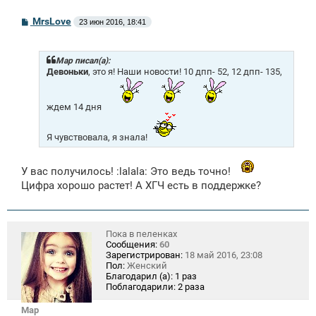
С
MrsLove
23 июн 2016, 18:41
о
о
б
щ
Mар писал(а):
е
Девоньки
, это я! Наши новости! 10 дпп- 52, 12 дпп- 135,
н
и
е
ждем 14 дня
Я чувствовала, я знала!
У вас получилось! :lalala: Это ведь точно!
Цифра хорошо растет! А ХГЧ есть в поддержке?
Пока в пеленках
Сообщения:
60
Зарегистрирован:
18 май 2016, 23:08
Пол:
Женский
Благодарил (а):
1 раз
Поблагодарили:
2 раза
Mар