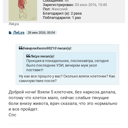
Сообщения:
46
Зарегистрирован:
03 июн 2016, 15:45
Пол:
Женский
Благодарил (а):
2 раза
Поблагодарили:
1 раз
ЛиLya
С
ЛиLya
28 июн 2016, 00:04
о
о
б
щ
БеверлиХиллз90210 писал(а):
е
н
ЛиLya писал(а):
и
Пункция в понедельник, послезавтра, сегодня
е
было последнее УЗИ, вечером муж укол
поставит!
Ну как все прошло у вас? Сколько взяли клеточек? Как
самочувствие после?
Доброй ночи! Взяли 5 клеточек, без наркоза делала,
потому что клеток мало, сейчас слабые тянущие
боли внизу живота, врач сказала, что это нормально
и все пройдет.
Спс