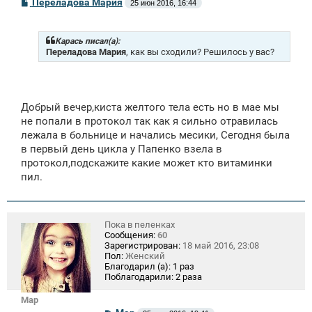
С
Переладова Мария
25 июн 2016, 16:44
о
о
б
щ
Карась писал(а):
е
Переладова Мария
, как вы сходили? Решилось у вас?
н
и
е
Добрый вечер,киста желтого тела есть но в мае мы
не попали в протокол так как я сильно отравилась
лежала в больнице и начались месики, Сегодня была
в первый день цикла у Папенко взела в
протокол,подскажите какие может кто витаминки
пил.
Пока в пеленках
Сообщения:
60
Зарегистрирован:
18 май 2016, 23:08
Пол:
Женский
Благодарил (а):
1 раз
Поблагодарили:
2 раза
Mар
С