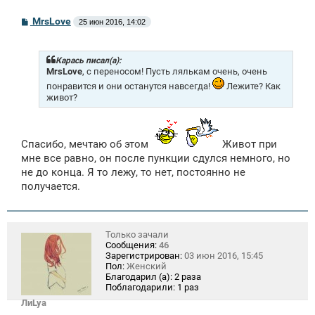
С
MrsLove
25 июн 2016, 14:02
о
о
б
щ
Карась писал(а):
е
MrsLove
, с переносом! Пусть лялькам очень, очень
н
понравится и они останутся навсегда!
Лежите? Как
и
живот?
е
Спасибо, мечтаю об этом
Живот при
мне все равно, он после пункции сдулся немного, но
не до конца. Я то лежу, то нет, постоянно не
получается.
Только зачали
Сообщения:
46
Зарегистрирован:
03 июн 2016, 15:45
Пол:
Женский
Благодарил (а):
2 раза
Поблагодарили:
1 раз
ЛиLya