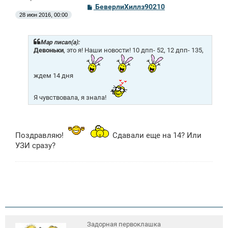
С
БеверлиХиллз90210
о
28 июн 2016, 00:00
о
б
щ
е
Mар писал(а):
н
Девоньки
, это я! Наши новости! 10 дпп- 52, 12 дпп- 135,
и
е
ждем 14 дня
Я чувствовала, я знала!
Поздравляю!
Сдавали еще на 14? Или
УЗИ сразу?
Задорная первоклашка