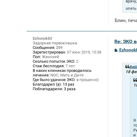
врачу
опять
Блин, печа
Ezhonok83
Re: ЭКО 
Задорная первоклашка
Сообщения:
259
С
Ezhonok
Зарегистрирован:
07 июн 2019, 15:38
о
Пол:
Женский
о
Сколько попыток ЭКО:
2
б
Стаж бесплодия:
7 лет
щ
Beij
В каких клиниках проводилось
е
18 фе
лечение:
NGC, Мать и Дитя
н
и
Где было удачное ЭКО:
в процессе)
е
Благодарил (а):
13 раз
1
Поблагодарили:
3 раза
Я
т
Р
и