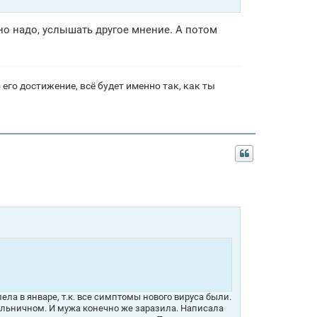
но надо, услышать другое мнение. А потом
его достижение, всё будет именно так, как ты
лела в январе, т.к. все симптомы нового вируса были.
ольничном. И мужа конечно же заразила. Написала