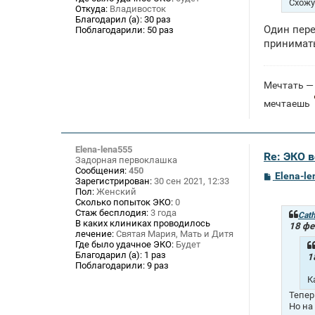
Схожу
е
Откуда:
Владивосток
Благодарил (а):
30 раз
Один пере
Поблагодарили:
50 раз
принимат
Мечтать — 
мечтаешь
Elena-lena555
Re: ЭКО 
Задорная первоклашка
Сообщения:
450
С
Elena-l
Зарегистрирован:
30 сен 2021, 12:33
о
Пол:
Женский
о
Сколько попыток ЭКО:
0
б
Стаж бесплодия:
3 года
щ
Cath
В каких клиниках проводилось
е
18 фе
лечение:
Святая Мария, Мать и Дитя
н
и
Где было удачное ЭКО:
Будет
е
Благодарил (а):
1 раз
1
Поблагодарили:
9 раз
К
Тепер
Но на