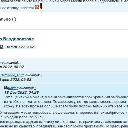
, врач ответила что не раньше чем через месяц после выздоровления мо
 все откладывается
льно (((
во Владивостоке
83
18 фев 2022, 11:52
ing
писал(а):
↑
в 2022, 06:37
Catherine_1506
писал(а):
↑
8 фев 2022, 06:03
Beijing
писал(а):
↑
18 фев 2022, 04:28
Тут еще какой момент, у меня заканчивается срок хранения эмбрионов
их чтобы не платить снова. По хорошему, вот до конца месяца време
схожу. Из всех про нее больше всего было положительных отзывов и т
 б на вашем месте попробовала еще сделать перенос из тех эмбрионов, ч
олько один перенос был?
иск перехода в другую клинику лишь в том, что врачи могут ссылаясь н
 не ясно их качество, предлагать заново пройти программу. Но здесь реш