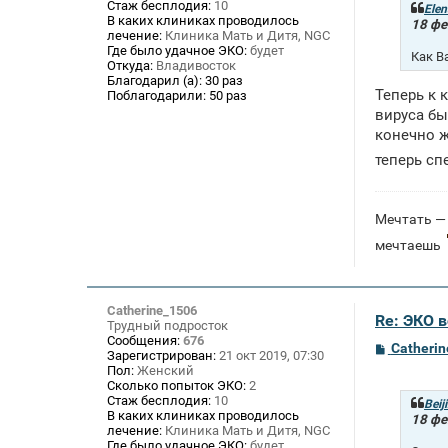
Стаж бесплодия:
10
щ
Elen
В каких клиниках проводилось
е
18 фе
лечение:
Клиника Мать и Дитя, NGC
н
и
Где было удачное ЭКО:
будет
Как В
е
Откуда:
Владивосток
Благодарил (а):
30 раз
Теперь к 
Поблагодарили:
50 раз
вируса бы
конечно ж
теперь сп
Мечтать — 
мечтаешь
Catherine_1506
Re: ЭКО 
Трудный подросток
Сообщения:
676
С
Catheri
Зарегистрирован:
21 окт 2019, 07:30
о
Пол:
Женский
о
Сколько попыток ЭКО:
2
б
Стаж бесплодия:
10
щ
Beij
В каких клиниках проводилось
е
18 фе
лечение:
Клиника Мать и Дитя, NGC
н
и
Где было удачное ЭКО:
будет