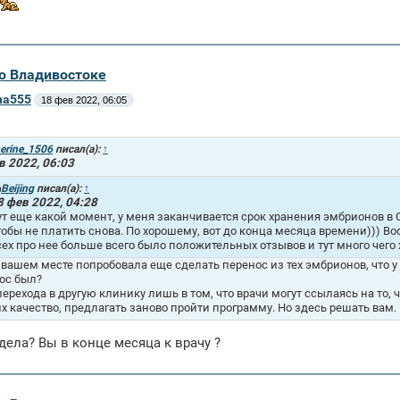
во Владивостоке
na555
18 фев 2022, 06:05
erine_1506
писал(а):
↑
в 2022, 06:03
Beijing
писал(а):
↑
8 фев 2022, 04:28
ут еще какой момент, у меня заканчивается срок хранения эмбрионов в С
тобы не платить снова. По хорошему, вот до конца месяца времени))) В
сех про нее больше всего было положительных отзывов и тут много чего
а вашем месте попробовала еще сделать перенос из тех эмбрионов, что у
ос был?
перехода в другую клинику лишь в том, что врачи могут ссылаясь на то,
их качество, предлагать заново пройти программу. Но здесь решать вам.
дела? Вы в конце месяца к врачу ?