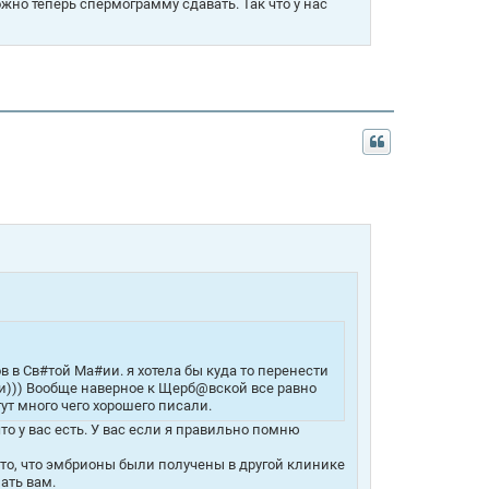
жно теперь спермограмму сдавать. Так что у нас
 в Св#той Ма#ии. я хотела бы куда то перенести
ни))) Вообще наверное к Щерб@вской все равно
ут много чего хорошего писали.
то у вас есть. У вас если я правильно помню
а то, что эмбрионы были получены в другой клинике
ать вам.