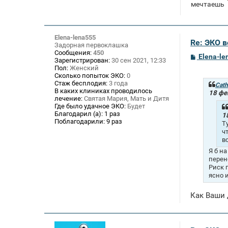
мечтаешь
Elena-lena555
Re: ЭКО 
Задорная первоклашка
Сообщения:
450
С
Elena-le
Зарегистрирован:
30 сен 2021, 12:33
о
Пол:
Женский
о
Сколько попыток ЭКО:
0
б
Стаж бесплодия:
3 года
щ
Cath
В каких клиниках проводилось
е
18 фе
лечение:
Святая Мария, Мать и Дитя
н
и
Где было удачное ЭКО:
Будет
е
Благодарил (а):
1 раз
1
Поблагодарили:
9 раз
Т
ч
в
Я б н
перен
Риск 
ясно 
Как Ваши 