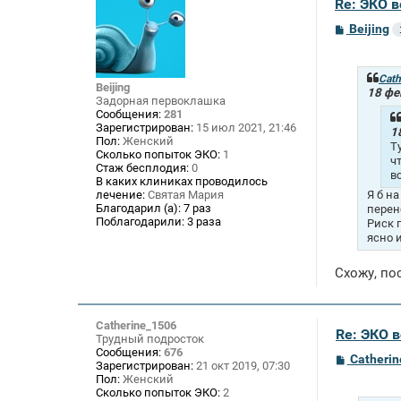
Re: ЭКО 
С
Beijing
о
о
б
щ
Cath
Beijing
е
18 фе
Задорная первоклашка
н
Сообщения:
281
и
Зарегистрирован:
15 июл 2021, 21:46
е
1
Пол:
Женский
Т
Сколько попыток ЭКО:
1
ч
Стаж бесплодия:
0
в
В каких клиниках проводилось
лечение:
Святая Мария
Я б н
Благодарил (а):
7 раз
перен
Поблагодарили:
3 раза
Риск 
ясно 
Схожу, по
Catherine_1506
Re: ЭКО 
Трудный подросток
Сообщения:
676
С
Catheri
Зарегистрирован:
21 окт 2019, 07:30
о
Пол:
Женский
о
Сколько попыток ЭКО:
2
б