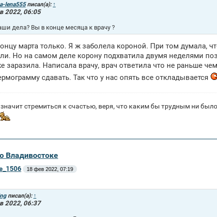
a-lena555
писал(а):
↑
в 2022, 06:05
аши дела? Вы в конце месяца к врачу ?
концу марта только. Я ж заболела короной. При том думала, ч
ли. Но на самом деле корону подхватила двумя неделями поз
е заразила. Написала врачу, врач ответила что не раньше ч
ермограмму сдавать. Так что у нас опять все откладывается
значит стремиться к счастью, веря, что каким бы трудным ни было 
во Владивостоке
ne_1506
18 фев 2022, 07:19
ing
писал(а):
↑
в 2022, 06:37