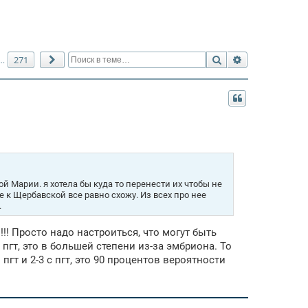
Поиск
Расширенный 
271
…
След.
й Марии. я хотела бы куда то перенести их чтобы не
 к Щербавской все равно схожу. Из всех про нее
.
!!! Просто надо настроиться, что могут быть
 пгт, это в большей степени из-за эмбриона. То
пгт и 2-3 с пгт, это 90 процентов вероятности