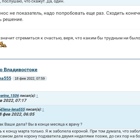
, послушаю, что скажут. Да, один.
нос не показатель, надо попробовать еще раз. Сходить конеч
ь решение.
значит стремиться к счастью, веря, что каким бы трудным ни было 
во Владивостоке
ena555
18 фев 2022, 07:59
erine_1506
писал(а):
↑
в 2022, 07:17
Elena-lena555
писал(а):
↑
8 фев 2022, 06:05
ак Ваши дела? Вы в конце месяца к врачу ?
ь к концу марта только. Я ж заболела короной. При том думала, что забо
 самом деле корону подхватила двумя неделями позже, до сих пор на б