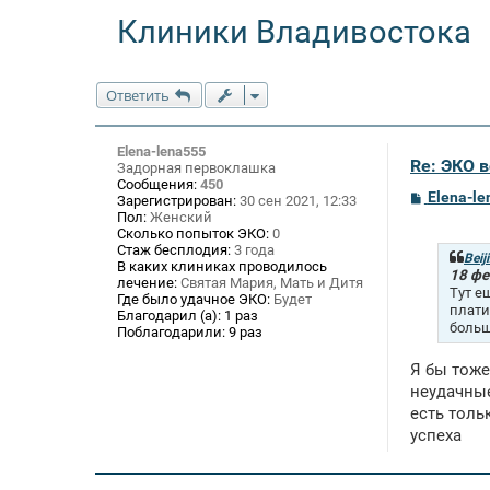
Клиники Владивостока
Ответить
Elena-lena555
Re: ЭКО 
Задорная первоклашка
Сообщения:
450
С
Elena-l
Зарегистрирован:
30 сен 2021, 12:33
о
Пол:
Женский
о
Сколько попыток ЭКО:
0
б
Стаж бесплодия:
3 года
щ
Beij
В каких клиниках проводилось
е
18 фе
лечение:
Святая Мария, Мать и Дитя
н
Тут е
Где было удачное ЭКО:
Будет
и
плати
Благодарил (а):
1 раз
е
больш
Поблагодарили:
9 раз
Я бы тоже
неудачные
есть толь
успеха