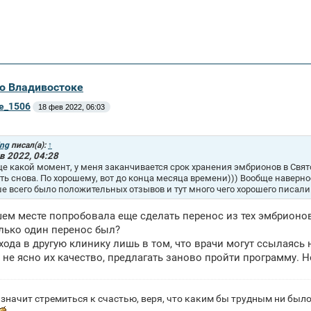
во Владивостоке
ne_1506
18 фев 2022, 06:03
ing
писал(а):
↑
в 2022, 04:28
ще какой момент, у меня заканчивается срок хранения эмбрионов в Свято
ть снова. По хорошему, вот до конца месяца времени))) Вообще наверное
е всего было положительных отзывов и тут много чего хорошего писали
шем месте попробовала еще сделать перенос из тех эмбрионов,
лько один перенос был?
хода в другую клинику лишь в том, что врачи могут ссылаясь
 не ясно их качество, предлагать заново пройти программу. Н
значит стремиться к счастью, веря, что каким бы трудным ни было 