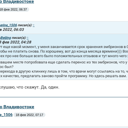
во Владивостоке
18 фев 2022, 06:37
erine_1506
писал(а):
↑
в 2022, 06:03
Beijing
писал(а):
↑
8 фев 2022, 04:28
ут еще какой момент, у меня заканчивается срок хранения эмбрионов в С
тобы не платить снова. По хорошему, вот до конца месяца времени))) В
сех про нее больше всего было положительных отзывов и тут много чего
а вашем месте попробовала еще сделать перенос из тех эмбрионов, что у
ос был?
перехода в другую клинику лишь в том, что врачи могут ссылаясь на то,
их качество, предлагать заново пройти программу. Но здесь решать вам.
слушаю, что скажут. Да, один.
во Владивостоке
ne_1506
18 фев 2022, 07:17