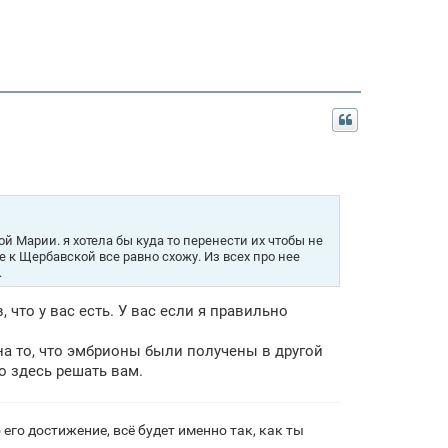
й Марии. я хотела бы куда то перенести их чтобы не
 к Щербавской все равно схожу. Из всех про нее
.
 что у вас есть. У вас если я правильно
 на то, что эмбрионы были получены в другой
о здесь решать вам.
его достижение, всё будет именно так, как ты