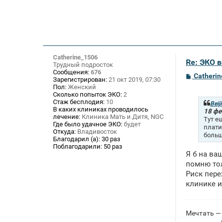
Catherine_1506
Re: ЭКО 
Трудный подросток
Сообщения:
676
С
Catheri
Зарегистрирован:
21 окт 2019, 07:30
о
Пол:
Женский
о
Сколько попыток ЭКО:
2
б
Стаж бесплодия:
10
щ
Beij
В каких клиниках проводилось
е
18 фе
лечение:
Клиника Мать и Дитя, NGC
н
Тут е
и
Где было удачное ЭКО:
будет
плати
е
Откуда:
Владивосток
больш
Благодарил (а):
30 раз
Поблагодарили:
50 раз
Я б на ва
помню то
Риск пере
клинике и
Мечтать — 