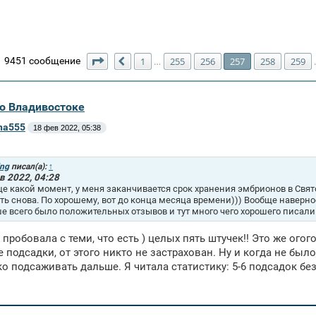
Страница
257
из
271
9451 сообщение
1
255
256
257
258
259
…
Пред.
во Владивостоке
ena555
18 фев 2022, 05:38
ing
писал(а):
↑
в 2022, 04:28
ще какой момент, у меня заканчивается срок хранения эмбрионов в Свято
ть снова. По хорошему, вот до конца месяца времени))) Вообще наверное
е всего было положительных отзывов и тут много чего хорошего писали
 пробовала с теми, что есть ) целых пять штучек!! Это же огого
 подсадки, от этого никто не застрахован. Ну и когда не было
ко подсаживать дальше. Я читала статистику: 5-6 подсадок без 