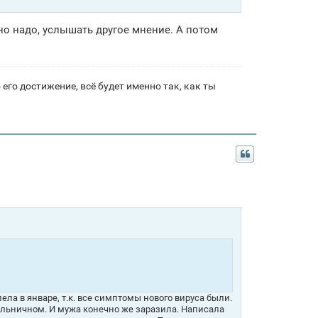
но надо, услышать другое мнение. А потом
его достижение, всё будет именно так, как ты
лела в январе, т.к. все симптомы нового вируса были.
ольничном. И мужа конечно же заразила. Написала