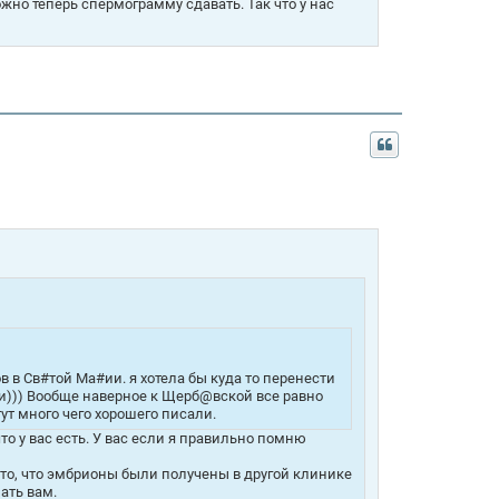
жно теперь спермограмму сдавать. Так что у нас
 в Св#той Ма#ии. я хотела бы куда то перенести
ни))) Вообще наверное к Щерб@вской все равно
ут много чего хорошего писали.
то у вас есть. У вас если я правильно помню
а то, что эмбрионы были получены в другой клинике
ать вам.