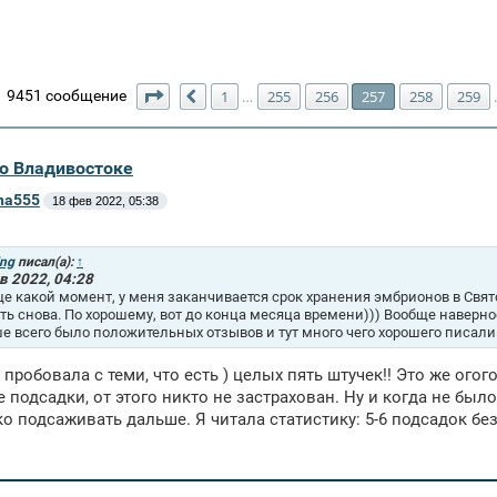
Страница
257
из
271
9451 сообщение
1
255
256
257
258
259
…
Пред.
во Владивостоке
ena555
18 фев 2022, 05:38
ing
писал(а):
↑
в 2022, 04:28
ще какой момент, у меня заканчивается срок хранения эмбрионов в Свято
ть снова. По хорошему, вот до конца месяца времени))) Вообще наверное
е всего было положительных отзывов и тут много чего хорошего писали
 пробовала с теми, что есть ) целых пять штучек!! Это же огого
 подсадки, от этого никто не застрахован. Ну и когда не было
ко подсаживать дальше. Я читала статистику: 5-6 подсадок без 