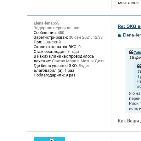
мечтаешь
Elena-lena555
Re: ЭКО 
Задорная первоклашка
Сообщения:
450
С
Elena-le
Зарегистрирован:
30 сен 2021, 12:33
о
Пол:
Женский
о
Сколько попыток ЭКО:
0
б
Стаж бесплодия:
3 года
щ
Cath
В каких клиниках проводилось
е
18 фе
лечение:
Святая Мария, Мать и Дитя
н
и
Где было удачное ЭКО:
Будет
е
Благодарил (а):
1 раз
1
Поблагодарили:
9 раз
Т
ч
в
Я б н
перен
Риск 
ясно 
Как Ваши 