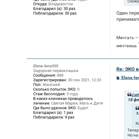
Схожу
е
Откуда:
Владивосток
Благодарил (а):
30 раз
Один пере
Поблагодарили:
50 раз
принимат
Мечтать — 
мечтаешь
Elena-lena555
Re: ЭКО 
Задорная первоклашка
Сообщения:
450
С
Elena-l
Зарегистрирован:
30 сен 2021, 12:33
о
Пол:
Женский
о
Сколько попыток ЭКО:
0
б
Стаж бесплодия:
3 года
щ
Cath
В каких клиниках проводилось
е
18 фе
лечение:
Святая Мария, Мать и Дитя
н
и
Где было удачное ЭКО:
Будет
е
Благодарил (а):
1 раз
1
Поблагодарили:
9 раз
К
Тепер
Но на