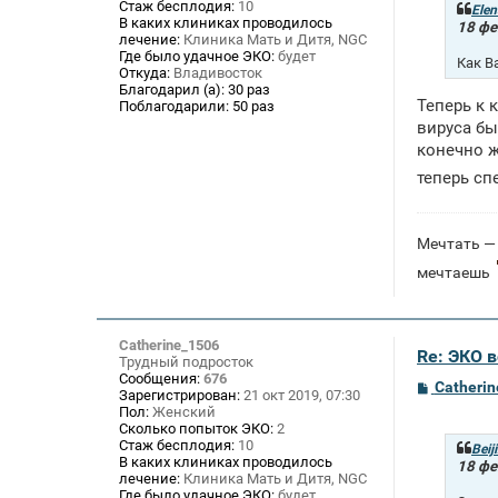
Стаж бесплодия:
10
щ
Elen
В каких клиниках проводилось
е
18 фе
лечение:
Клиника Мать и Дитя, NGC
н
и
Где было удачное ЭКО:
будет
Как В
е
Откуда:
Владивосток
Благодарил (а):
30 раз
Теперь к 
Поблагодарили:
50 раз
вируса бы
конечно ж
теперь сп
Мечтать — 
мечтаешь
Catherine_1506
Re: ЭКО 
Трудный подросток
Сообщения:
676
С
Catheri
Зарегистрирован:
21 окт 2019, 07:30
о
Пол:
Женский
о
Сколько попыток ЭКО:
2
б
Стаж бесплодия:
10
щ
Beij
В каких клиниках проводилось
е
18 фе
лечение:
Клиника Мать и Дитя, NGC
н
и
Где было удачное ЭКО:
будет