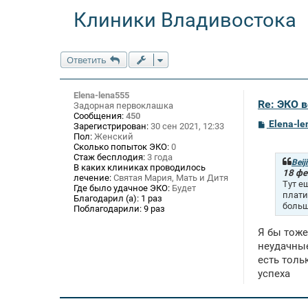
Клиники Владивостока
Ответить
Elena-lena555
Re: ЭКО 
Задорная первоклашка
Сообщения:
450
С
Elena-l
Зарегистрирован:
30 сен 2021, 12:33
о
Пол:
Женский
о
Сколько попыток ЭКО:
0
б
Стаж бесплодия:
3 года
щ
Beij
В каких клиниках проводилось
е
18 фе
лечение:
Святая Мария, Мать и Дитя
н
Тут е
Где было удачное ЭКО:
Будет
и
плати
Благодарил (а):
1 раз
е
больш
Поблагодарили:
9 раз
Я бы тоже
неудачные
есть толь
успеха