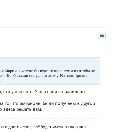
й Марии. я хотела бы куда то перенести их чтобы не
 к Щербавской все равно схожу. Из всех про нее
.
 что у вас есть. У вас если я правильно
 на то, что эмбрионы были получены в другой
о здесь решать вам.
его достижение, всё будет именно так, как ты