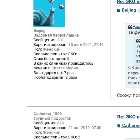
Re: ЭКО 
С
Beijing
о
о
б
щ
Cath
Beijing
е
18 фе
Задорная первоклашка
н
Сообщения:
281
и
Зарегистрирован:
15 июл 2021, 21:46
е
1
Пол:
Женский
Т
Сколько попыток ЭКО:
1
ч
Стаж бесплодия:
0
в
В каких клиниках проводилось
лечение:
Святая Мария
Я б н
Благодарил (а):
7 раз
перен
Поблагодарили:
3 раза
Риск 
ясно 
Схожу, по
Catherine_1506
Re: ЭКО 
Трудный подросток
Сообщения:
676
С
Catheri
Зарегистрирован:
21 окт 2019, 07:30
о
Пол:
Женский
о
Сколько попыток ЭКО:
2
б