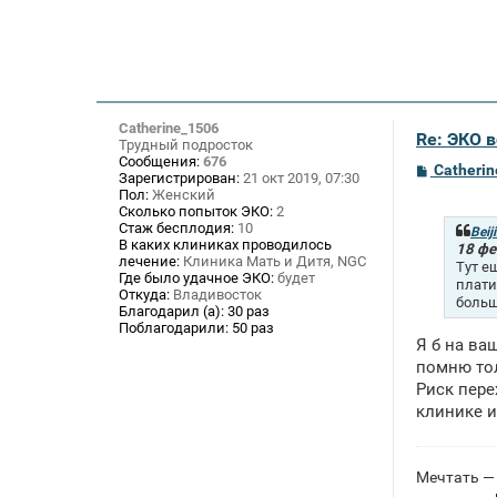
Catherine_1506
Re: ЭКО 
Трудный подросток
Сообщения:
676
С
Catheri
Зарегистрирован:
21 окт 2019, 07:30
о
Пол:
Женский
о
Сколько попыток ЭКО:
2
б
Стаж бесплодия:
10
щ
Beij
В каких клиниках проводилось
е
18 фе
лечение:
Клиника Мать и Дитя, NGC
н
Тут е
и
Где было удачное ЭКО:
будет
плати
е
Откуда:
Владивосток
больш
Благодарил (а):
30 раз
Поблагодарили:
50 раз
Я б на ва
помню то
Риск пере
клинике и
Мечтать — 