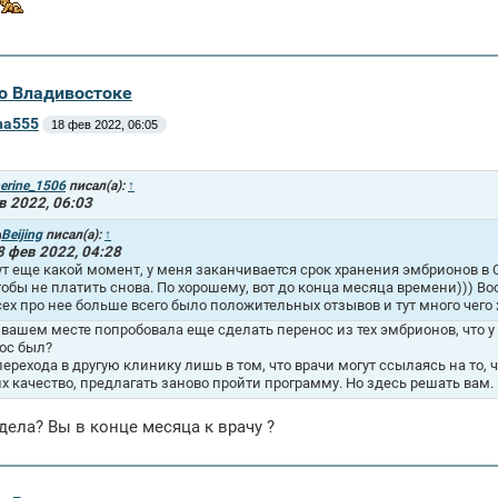
во Владивостоке
na555
18 фев 2022, 06:05
erine_1506
писал(а):
↑
в 2022, 06:03
Beijing
писал(а):
↑
8 фев 2022, 04:28
ут еще какой момент, у меня заканчивается срок хранения эмбрионов в С
тобы не платить снова. По хорошему, вот до конца месяца времени))) В
сех про нее больше всего было положительных отзывов и тут много чего
а вашем месте попробовала еще сделать перенос из тех эмбрионов, что у
ос был?
перехода в другую клинику лишь в том, что врачи могут ссылаясь на то,
их качество, предлагать заново пройти программу. Но здесь решать вам.
дела? Вы в конце месяца к врачу ?