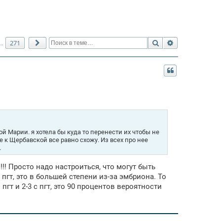
Поиск
Расширенный 
271
…
След.
й Марии. я хотела бы куда то перенести их чтобы не
 к Щербавской все равно схожу. Из всех про нее
.
!!! Просто надо настроиться, что могут быть
 пгт, это в большей степени из-за эмбриона. То
пгт и 2-3 с пгт, это 90 процентов вероятности