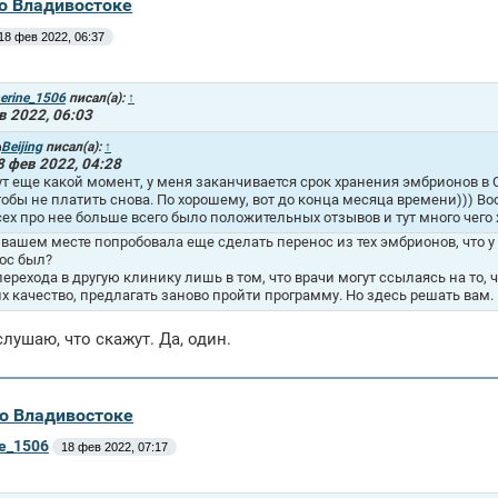
во Владивостоке
18 фев 2022, 06:37
erine_1506
писал(а):
↑
в 2022, 06:03
Beijing
писал(а):
↑
8 фев 2022, 04:28
ут еще какой момент, у меня заканчивается срок хранения эмбрионов в С
тобы не платить снова. По хорошему, вот до конца месяца времени))) В
сех про нее больше всего было положительных отзывов и тут много чего
а вашем месте попробовала еще сделать перенос из тех эмбрионов, что у
ос был?
перехода в другую клинику лишь в том, что врачи могут ссылаясь на то,
их качество, предлагать заново пройти программу. Но здесь решать вам.
слушаю, что скажут. Да, один.
во Владивостоке
ne_1506
18 фев 2022, 07:17