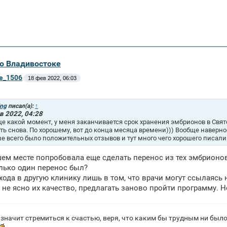
во Владивостоке
ne_1506
18 фев 2022, 06:03
ing
писал(а):
↑
в 2022, 04:28
ще какой момент, у меня заканчивается срок хранения эмбрионов в Свято
ть снова. По хорошему, вот до конца месяца времени))) Вообще наверное
е всего было положительных отзывов и тут много чего хорошего писали
шем месте попробовала еще сделать перенос из тех эмбрионов,
лько один перенос был?
хода в другую клинику лишь в том, что врачи могут ссылаясь
 не ясно их качество, предлагать заново пройти программу. Н
значит стремиться к счастью, веря, что каким бы трудным ни было 