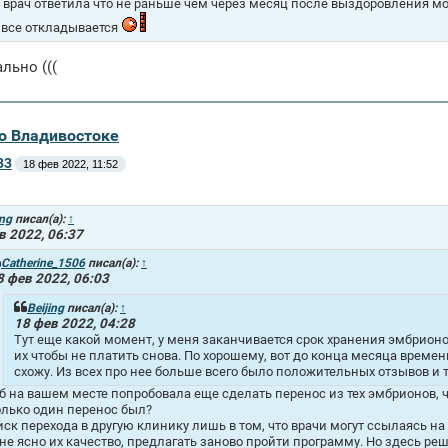
, врач ответила что не раньше чем через месяц после выздоровления мо
 все откладывается
льно (((
во Владивостоке
83
18 фев 2022, 11:52
ing
писал(а):
↑
в 2022, 06:37
Catherine_1506
писал(а):
↑
8 фев 2022, 06:03
Beijing
писал(а):
↑
18 фев 2022, 04:28
Тут еще какой момент, у меня заканчивается срок хранения эмбрионов
их чтобы не платить снова. По хорошему, вот до конца месяца време
схожу. Из всех про нее больше всего было положительных отзывов и т
 б на вашем месте попробовала еще сделать перенос из тех эмбрионов, ч
олько один перенос был?
иск перехода в другую клинику лишь в том, что врачи могут ссылаясь н
 не ясно их качество, предлагать заново пройти программу. Но здесь реш