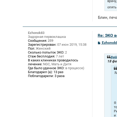
врачу
опять
Блин, печа
Ezhonok83
Re: ЭКО 
Задорная первоклашка
Сообщения:
259
С
Ezhonok
Зарегистрирован:
07 июн 2019, 15:38
о
Пол:
Женский
о
Сколько попыток ЭКО:
2
б
Стаж бесплодия:
7 лет
щ
Beij
В каких клиниках проводилось
е
18 фе
лечение:
NGC, Мать и Дитя
н
и
Где было удачное ЭКО:
в процессе)
е
Благодарил (а):
13 раз
1
Поблагодарили:
3 раза
Я
т
Р
и