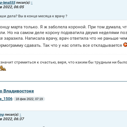
a-lena555
писал(а):
↑
в 2022, 06:05
аши дела? Вы в конце месяца к врачу ?
концу марта только. Я ж заболела короной. При том думала, ч
ли. Но на самом деле корону подхватила двумя неделями поз
е заразила. Написала врачу, врач ответила что не раньше ч
ермограмму сдавать. Так что у нас опять все откладывается
значит стремиться к счастью, веря, что каким бы трудным ни было 
во Владивостоке
ne_1506
18 фев 2022, 07:19
ing
писал(а):
↑
в 2022, 06:37