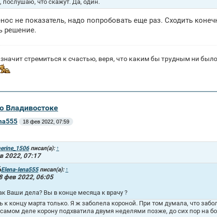
, послушаю, что скажут. Да, один.
нос не показатель, надо попробовать еще раз. Сходить конеч
ь решение.
значит стремиться к счастью, веря, что каким бы трудным ни было 
во Владивостоке
ena555
18 фев 2022, 07:59
erine_1506
писал(а):
↑
в 2022, 07:17
Elena-lena555
писал(а):
↑
8 фев 2022, 06:05
ак Ваши дела? Вы в конце месяца к врачу ?
ь к концу марта только. Я ж заболела короной. При том думала, что забо
 самом деле корону подхватила двумя неделями позже, до сих пор на б