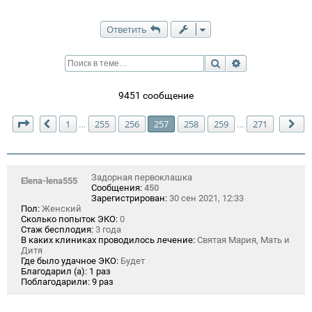
Ответить
Поиск
Расширенный п
9451 сообщение
Страница
257
из
271
1
255
256
257
258
259
271
…
…
Пред.
Сл
Задорная первоклашка
Elena-lena555
Сообщения:
450
Зарегистрирован:
30 сен 2021, 12:33
Пол:
Женский
Сколько попыток ЭКО:
0
Стаж бесплодия:
3 года
В каких клиниках проводилось лечение:
Святая Мария, Мать и
Дитя
Где было удачное ЭКО:
Будет
Благодарил (а):
1 раз
Поблагодарили:
9 раз