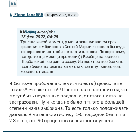
С
Elena-lena555
18 фев 2022, 05:38
о
о
б
щ
Beijing
писал(а):
↑
е
18 фев 2022, 04:28
н
Тут еще какой момент, у меня заканчивается срок
и
хранения эмбрионов в Святой Марии. я хотела бы куда
е
то перенести их чтобы не платить снова. По хорошему,
вот до конца месяца времени))) Вообще наверное к
Щербавской все равно схожу. Из всех про нее больше
всего было положительных отзывов и тут много чего
хорошего писали.
Я бы тоже пробовала с теми, что есть ) целых пять
штучек!! Это же огого!!! Просто надо настроиться, что
могут быть неудачные подсадки, от этого никто не
застрахован. Ну и когда не было пгт, это в большей
степени из-за эмбриона. То есть только подсаживать
дальше. Я читала статистику: 5-6 подсадок без пгт и
2-3 с пгт, это 90 процентов вероятности успеха