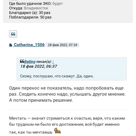
Где было удачное ЭКО:
будет
Откуда:
Владивосток
Благодарил (а):
30 раз
Поблагодарили:
50 раз
С
Catherine_1506
18 фев 2022, 07:19
о
о
б
щ
Beijing
писал(а):
↑
е
18 фев 2022, 06:37
н
и
Схожу, послушаю, что скажут. Да, один.
е
Один перенос не показатель, надо попробовать еще
раз. Сходить конечно надо, услышать другое мнение.
А потом принимать решение.
Мечтать — значит стремиться к счастью, веря, что каким
бы трудным ни было его достижение, всё будет именно
так, как ты мечтаешь