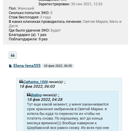
Зарегистрирован:
30 сен 2021, 12:33
Пол:
Женский
Сколько попыток ЭКО:
0
Стаж бесплодия:
3 года
В каких клиниках проводилось лечение:
Святая Мария, Мать и
Дитя
Где было удачное ЭКО:
Будет
Благодарил (а):
1 раз
Поблагодарили:
9 раз
С
Elena-lena555
18 фев 2022, 06:05
о
о
б
щ
Catherine_1506
писал(а):
↑
е
18 фев 2022, 06:03
н
и
Beijing
писал(а):
↑
е
18 фев 2022, 04:28
Тут еще какой момент, у меня заканчивается
срок хранения эмбрионов в Святой Марии. я
хотела бы куда то перенести их чтобы не
платить снова. По хорошему, вот до конца
месяца времени))) Вообще наверное к
Щербавской все равно схожу. Из всех про нее