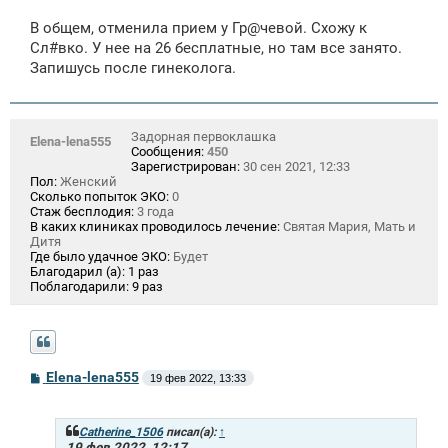
о
о
В общем, отменила прием у Гр@чевой. Схожу к
б
щ
Сл#вко. У нее на 26 бесплатные, но там все занято.
е
Запишусь после гинеколога.
н
и
е
Задорная первоклашка
Elena-lena555
Сообщения:
450
Зарегистрирован:
30 сен 2021, 12:33
Пол:
Женский
Сколько попыток ЭКО:
0
Стаж бесплодия:
3 года
В каких клиниках проводилось лечение:
Святая Мария, Мать и
Дитя
Где было удачное ЭКО:
Будет
Благодарил (а):
1 раз
Поблагодарили:
9 раз
С
Elena-lena555
19 фев 2022, 13:33
о
о
б
щ
Catherine_1506
писал(а):
↑
е
19 фев 2022, 12:17