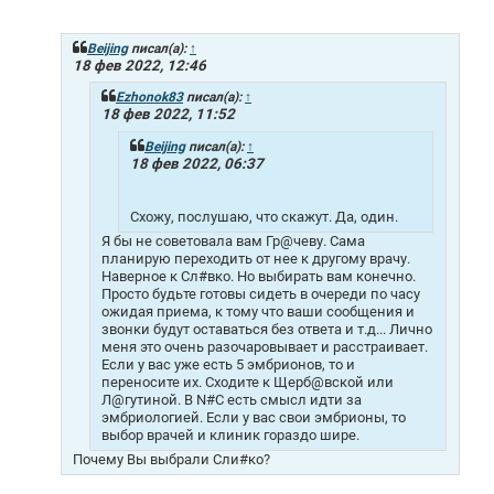
о
о
б
щ
Beijing
писал(а):
↑
е
18 фев 2022, 12:46
н
и
Ezhonok83
писал(а):
↑
е
18 фев 2022, 11:52
Beijing
писал(а):
↑
18 фев 2022, 06:37
Схожу, послушаю, что скажут. Да, один.
Я бы не советовала вам Гр@чеву. Сама
планирую переходить от нее к другому врачу.
Наверное к Сл#вко. Но выбирать вам конечно.
Просто будьте готовы сидеть в очереди по часу
ожидая приема, к тому что ваши сообщения и
звонки будут оставаться без ответа и т.д... Лично
меня это очень разочаровывает и расстраивает.
Если у вас уже есть 5 эмбрионов, то и
переносите их. Сходите к Щерб@вской или
Л@гутиной. В N#C есть смысл идти за
эмбриологией. Если у вас свои эмбрионы, то
выбор врачей и клиник гораздо шире.
Почему Вы выбрали Сли#ко?