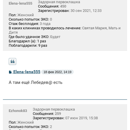
Задорная первоклашка
Elena-lena555
Сообщения:
450
Зарегистрирован:
30 сен 2021, 12:33
Пол:
Женский
Сколько попыток ЭКО:
0
Стаж бесплодия:
3 года
В каких клиниках проводилось лечение:
Святая Мария, Мать и
Дитя
Где было удачное ЭКО:
Будет
Благодарил (а):
1 раз
Поблагодарили:
9 раз
С
Elena-lena555
18 фев 2022, 14:19
о
о
А там ещё Лебедев@ есть
б
щ
е
н
и
е
Задорная первоклашка
Ezhonok83
Сообщения:
259
Зарегистрирован:
07 июн 2019, 15:38
Пол:
Женский
Сколько попыток ЭКО:
2