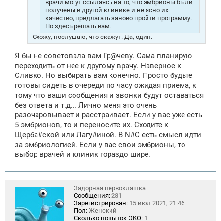
врачи могут ссылаясь на то, что эмбрионы были
получены в другой клинике и не ясно их
качество, предлагать заново пройти программу.
Но здесь решать вам.
Схожу, послушаю, что скажут. Да, один.
Я бы не советовала вам Гр@чеву. Сама планирую
переходить от нее к другому врачу. Наверное к
Сливко. Но выбирать вам конечно. Просто будьте
готовы сидеть в очереди по часу ожидая приема, к
тому что ваши сообщения и звонки будут оставаться
без ответа и т.д... Лично меня это очень
разочаровывает и расстраивает. Если у вас уже есть
5 эмбрионов, то и переносите их. Сходите к
Щерба#ской или Лагу#иной. В N#C есть смысл идти
за эмбриологией. Если у вас свои эмбрионы, то
выбор врачей и клиник гораздо шире.
Задорная первоклашка
Сообщения:
281
Зарегистрирован:
15 июл 2021, 21:46
Пол:
Женский
Сколько попыток ЭКО:
1