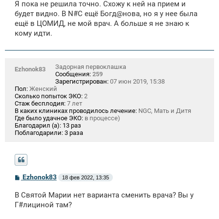
Я пока не решила точно. Схожу к ней на прием и
будет видно. В N#C ещё Богд@нова, но я у нее была
ещё в ЦОМИД, не мой врач. А больше я не знаю к
кому идти.
Задорная первоклашка
Ezhonok83
Сообщения:
259
Зарегистрирован:
07 июн 2019, 15:38
Пол:
Женский
Сколько попыток ЭКО:
2
Стаж бесплодия:
7 лет
В каких клиниках проводилось лечение:
NGC, Мать и Дитя
Где было удачное ЭКО:
в процессе)
Благодарил (а):
13 раз
Поблагодарили:
3 раза
С
Ezhonok83
18 фев 2022, 13:35
о
о
В Святой Марии нет варианта сменить врача? Вы у
б
щ
Г#лициной там?
е
н