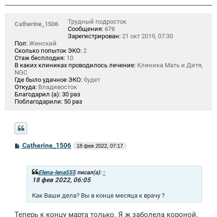
Трудный подросток
Catherine_1506
Сообщения:
676
Зарегистрирован:
21 окт 2019, 07:30
Пол:
Женский
Сколько попыток ЭКО:
2
Стаж бесплодия:
10
В каких клиниках проводилось лечение:
Клиника Мать и Дитя,
NGC
Где было удачное ЭКО:
будет
Откуда:
Владивосток
Благодарил (а):
30 раз
Поблагодарили:
50 раз
С
Catherine_1506
18 фев 2022, 07:17
о
о
б
щ
Elena-lena555
писал(а):
↑
е
18 фев 2022, 06:05
н
и
Как Ваши дела? Вы в конце месяца к врачу ?
е
Теперь к концу марта только. Я ж заболела короной.