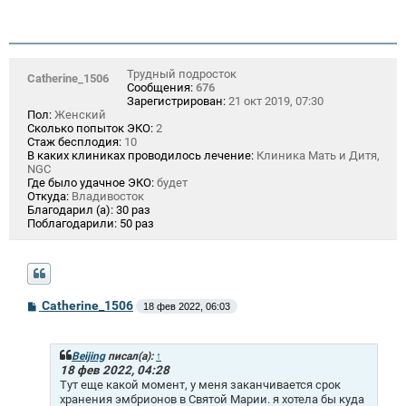
Трудный подросток
Catherine_1506
Сообщения:
676
Зарегистрирован:
21 окт 2019, 07:30
Пол:
Женский
Сколько попыток ЭКО:
2
Стаж бесплодия:
10
В каких клиниках проводилось лечение:
Клиника Мать и Дитя,
NGC
Где было удачное ЭКО:
будет
Откуда:
Владивосток
Благодарил (а):
30 раз
Поблагодарили:
50 раз
С
Catherine_1506
18 фев 2022, 06:03
о
о
б
щ
Beijing
писал(а):
↑
е
18 фев 2022, 04:28
н
Тут еще какой момент, у меня заканчивается срок
и
хранения эмбрионов в Святой Марии. я хотела бы куда
е