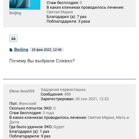
Стаж бесплодия:
0
В каких клиниках проводилось лечение:
Святая Мария
Beijing
Благодарил (а):
7 раз
Поблагодарили:
3 раза
С
Beijing
18 фев 2022, 12:46
о
о
Почему Вы выбрали Сливко?
б
щ
е
н
и
е
Задорная первоклашка
Elena-lena555
Сообщения:
450
Зарегистрирован:
30 сен 2021, 12:33
Пол:
Женский
Сколько попыток ЭКО:
0
Стаж бесплодия:
3 года
В каких клиниках проводилось лечение:
Святая Мария, Мать и
Дитя
Где было удачное ЭКО:
Будет
Благодарил (а):
1 раз
Поблагодарили:
9 раз