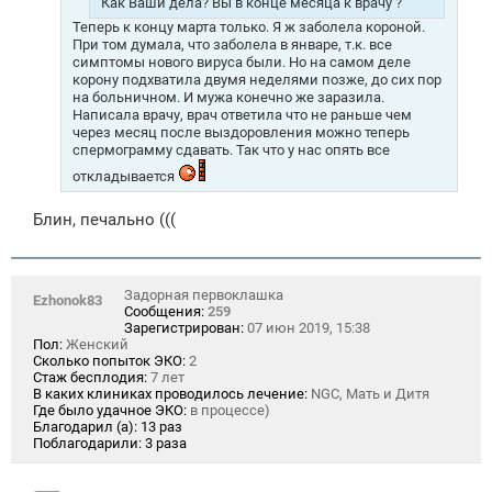
Как Ваши дела? Вы в конце месяца к врачу ?
Теперь к концу марта только. Я ж заболела короной.
При том думала, что заболела в январе, т.к. все
симптомы нового вируса были. Но на самом деле
корону подхватила двумя неделями позже, до сих пор
на больничном. И мужа конечно же заразила.
Написала врачу, врач ответила что не раньше чем
через месяц после выздоровления можно теперь
спермограмму сдавать. Так что у нас опять все
откладывается
Блин, печально (((
Задорная первоклашка
Ezhonok83
Сообщения:
259
Зарегистрирован:
07 июн 2019, 15:38
Пол:
Женский
Сколько попыток ЭКО:
2
Стаж бесплодия:
7 лет
В каких клиниках проводилось лечение:
NGC, Мать и Дитя
Где было удачное ЭКО:
в процессе)
Благодарил (а):
13 раз
Поблагодарили:
3 раза