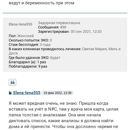
ведут и беременность при этом
Задорная первоклашка
Elena-lena555
Сообщения:
450
Зарегистрирован:
30 сен 2021, 12:33
Пол:
Женский
Сколько попыток ЭКО:
0
Стаж бесплодия:
3 года
В каких клиниках проводилось лечение:
Святая Мария, Мать и
Дитя
Где было удачное ЭКО:
Будет
Благодарил (а):
1 раз
Поблагодарили:
9 раз
С
Elena-lena555
19 фев 2022, 13:38
о
о
Я может вредная очень, не знаю. Пришла когда
б
щ
вставать на учёт в N#C, там у врача моя карта, целая
е
папка толстая с анализами. Она мне начала
н
диктовать список, какие анализы я должна найти
и
е
дома и ей принести. Чтобы она дословно «время не