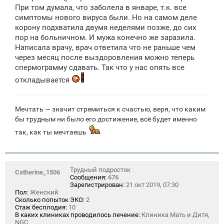
При том думала, что заболела в январе, т.к. все
симптомы нового вируса были. Но на самом деле
корону подхватила двумя неделями позже, до сих
пор на больничном. И мужа конечно же заразила.
Написала врачу, врач ответила что не раньше чем
через месяц после выздоровления можно теперь
спермограмму сдавать. Так что у нас опять все
откладывается
Мечтать — значит стремиться к счастью, веря, что каким
бы трудным ни было его достижение, всё будет именно
так, как ты мечтаешь
Трудный подросток
Catherine_1506
Сообщения:
676
Зарегистрирован:
21 окт 2019, 07:30
Пол:
Женский
Сколько попыток ЭКО:
2
Стаж бесплодия:
10
В каких клиниках проводилось лечение:
Клиника Мать и Дитя,
NGC