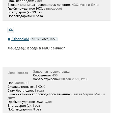
Стаж бесплодия:
7 лет
В каких клиниках проводилось лечение:
NGC, Мать и Дитя
Где было удачное ЭКО:
в процессе)
Благодарил (а):
13 раз
Поблагодарили:
3 раза
С
Ezhonok83
18 фев 2022, 16:53
о
о
Лебедев@ вроде в N#C сейчас?
б
щ
е
н
и
е
Задорная первоклашка
Elena-lena555
Сообщения:
450
Зарегистрирован:
30 сен 2021, 12:33
Пол:
Женский
Сколько попыток ЭКО:
0
Стаж бесплодия:
3 года
В каких клиниках проводилось лечение:
Святая Мария, Мать и
Дитя
Где было удачное ЭКО:
Будет
Благодарил (а):
1 раз
Поблагодарили:
9 раз