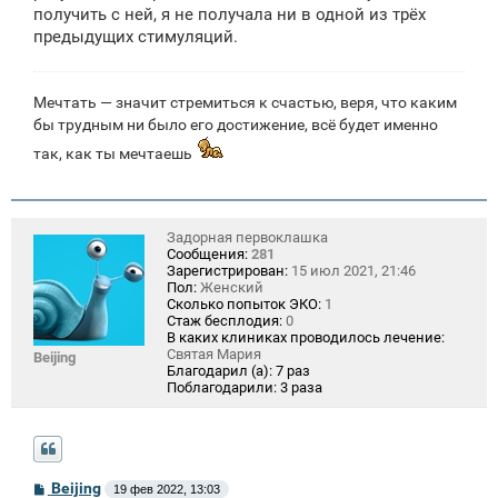
получить с ней, я не получала ни в одной из трёх
предыдущих стимуляций.
Мечтать — значит стремиться к счастью, веря, что каким
бы трудным ни было его достижение, всё будет именно
так, как ты мечтаешь
Задорная первоклашка
Сообщения:
281
Зарегистрирован:
15 июл 2021, 21:46
Пол:
Женский
Сколько попыток ЭКО:
1
Стаж бесплодия:
0
В каких клиниках проводилось лечение:
Святая Мария
Beijing
Благодарил (а):
7 раз
Поблагодарили:
3 раза
С
Beijing
19 фев 2022, 13:03