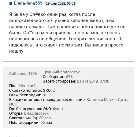
С
Elena-lena555
19 фев 2022, 05:51
о
о
Я была у Сл#вко один раз, когда после
б
щ
положительного хгч у меня заболел живот, я на
е
панике поехала . Там в клинике почти никого уже не
н
было. Сл#вко меня приняла , но она мне не очень
и
е
понравилась по общению. Говорит: хгч низковат. Я
надеялась , что живот посмотрит. Выписала просто
ношпу
Трудный подросток
Catherine_1506
Сообщения:
676
Зарегистрирован:
21 окт 2019, 07:30
Пол:
Женский
Сколько попыток ЭКО:
2
Стаж бесплодия:
10
В каких клиниках проводилось лечение:
Клиника Мать и Дитя,
NGC
Где было удачное ЭКО:
будет
Откуда:
Владивосток
Благодарил (а):
30 раз
Поблагодарили:
50 раз