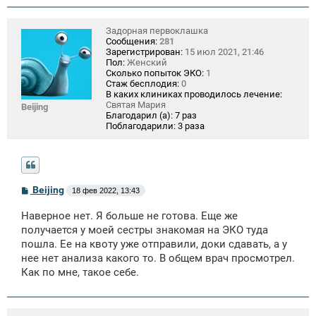
и
е
Задорная первоклашка
Сообщения:
281
Зарегистрирован:
15 июл 2021, 21:46
Пол:
Женский
Сколько попыток ЭКО:
1
Стаж бесплодия:
0
В каких клиниках проводилось лечение:
Святая Мария
Beijing
Благодарил (а):
7 раз
Поблагодарили:
3 раза
С
Beijing
18 фев 2022, 13:43
о
о
Наверное нет. Я больше не готова. Еще же
б
щ
получается у моей сестры знакомая на ЭКО туда
е
пошла. Ее на квоту уже отправили, доки сдавать, а у
н
нее нет анализа какого то. В общем врач просмотрел.
и
е
Как по мне, такое себе.