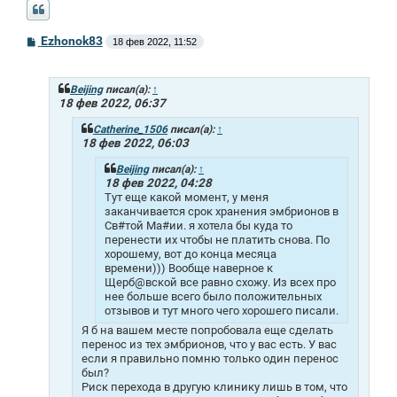
С
Ezhonok83
18 фев 2022, 11:52
о
о
б
щ
Beijing
писал(а):
↑
е
18 фев 2022, 06:37
н
и
Catherine_1506
писал(а):
↑
е
18 фев 2022, 06:03
Beijing
писал(а):
↑
18 фев 2022, 04:28
Тут еще какой момент, у меня
заканчивается срок хранения эмбрионов в
Св#той Ма#ии. я хотела бы куда то
перенести их чтобы не платить снова. По
хорошему, вот до конца месяца
времени))) Вообще наверное к
Щерб@вской все равно схожу. Из всех про
нее больше всего было положительных
отзывов и тут много чего хорошего писали.
Я б на вашем месте попробовала еще сделать
перенос из тех эмбрионов, что у вас есть. У вас
если я правильно помню только один перенос
был?
Риск перехода в другую клинику лишь в том, что