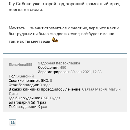
о
Я у Сл#вко уже второй год, хороший грамотный врач,
б
щ
всегда на связи.
е
н
и
е
Мечтать — значит стремиться к счастью, веря, что каким
бы трудным ни было его достижение, всё будет именно
так, как ты мечтаешь
Задорная первоклашка
Elena-lena555
Сообщения:
450
Зарегистрирован:
30 сен 2021, 12:33
Пол:
Женский
Сколько попыток ЭКО:
0
Стаж бесплодия:
3 года
В каких клиниках проводилось лечение:
Святая Мария, Мать и
Дитя
Где было удачное ЭКО:
Будет
Благодарил (а):
1 раз
Поблагодарили:
9 раз