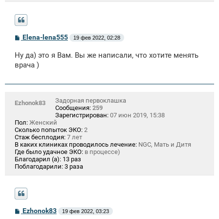
С
Elena-lena555
19 фев 2022, 02:28
о
о
Ну да) это я Вам. Вы же написали, что хотите менять
б
щ
врача )
е
н
и
е
Задорная первоклашка
Ezhonok83
Сообщения:
259
Зарегистрирован:
07 июн 2019, 15:38
Пол:
Женский
Сколько попыток ЭКО:
2
Стаж бесплодия:
7 лет
В каких клиниках проводилось лечение:
NGC, Мать и Дитя
Где было удачное ЭКО:
в процессе)
Благодарил (а):
13 раз
Поблагодарили:
3 раза
С
Ezhonok83
19 фев 2022, 03:23
о