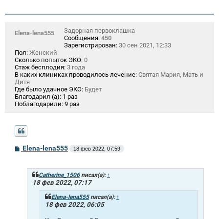
Задорная первоклашка
Elena-lena555
Сообщения:
450
Зарегистрирован:
30 сен 2021, 12:33
Пол:
Женский
Сколько попыток ЭКО:
0
Стаж бесплодия:
3 года
В каких клиниках проводилось лечение:
Святая Мария, Мать и
Дитя
Где было удачное ЭКО:
Будет
Благодарил (а):
1 раз
Поблагодарили:
9 раз
С
Elena-lena555
18 фев 2022, 07:59
о
о
б
щ
Catherine_1506
писал(а):
↑
е
18 фев 2022, 07:17
н
и
Elena-lena555
писал(а):
↑
е
18 фев 2022, 06:05