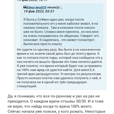
н
и
Elena-lena555
писал(а):
↑
е
19 фев 2022, 05:51
Я была у Сл#вко один раз, когда после
положительного хгч у меня заболел живот, я на
панике поехала . Там в клинике почти никого
уже не было. Сливко меня приняла , но она мне
не очень понравилась по общению. Говорит: хгч
низковат. Я надеялась , что живот посмотрит.
Выписала просто ношпу
Не судите по одному разу. Вы были в не назначенное
время и не знаете какой день был до этого у врача. Я
как то попала после пары, которой она сообщила что у
них ничего не вышло. Врачам это тоже нелегко даётся.
Я уже поняла, что врача который будет нас устраивать
на 100% нам вряд ли удастся найти. Для меня Е.А.
третий врач репродуктолог. Я смотрю по результатам.
Просто сколько клеток нам удалось получить с ней, я
не получала ни в одной из трёх предыдущих
стимуляций.
Да, я понимаю, что все по-разному и раз на раз не
приходится. О каждом враче отзывы 50/50. И я тоже
не верю, что найду когда-то врача 100% моего.
Сейчас начала уже поиски, у кого рожать. Некоторые