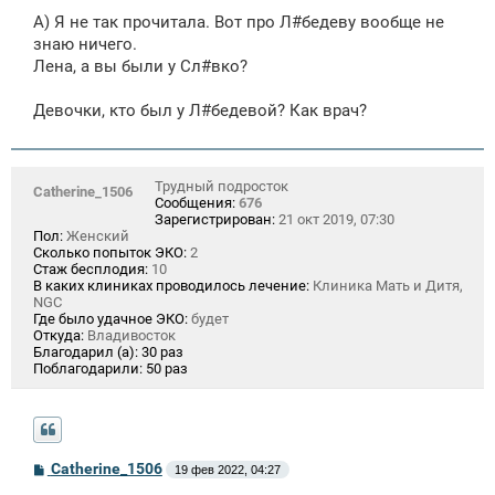
о
А) Я не так прочитала. Вот про Л#бедеву вообще не
б
щ
знаю ничего.
е
Лена, а вы были у Сл#вко?
н
и
е
Девочки, кто был у Л#бедевой? Как врач?
Трудный подросток
Catherine_1506
Сообщения:
676
Зарегистрирован:
21 окт 2019, 07:30
Пол:
Женский
Сколько попыток ЭКО:
2
Стаж бесплодия:
10
В каких клиниках проводилось лечение:
Клиника Мать и Дитя,
NGC
Где было удачное ЭКО:
будет
Откуда:
Владивосток
Благодарил (а):
30 раз
Поблагодарили:
50 раз
С
Catherine_1506
19 фев 2022, 04:27
о