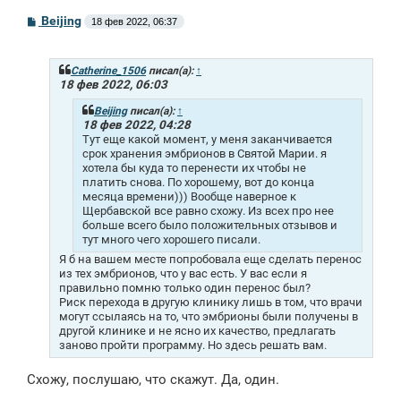
С
Beijing
18 фев 2022, 06:37
о
о
б
щ
Catherine_1506
писал(а):
↑
е
18 фев 2022, 06:03
н
и
Beijing
писал(а):
↑
е
18 фев 2022, 04:28
Тут еще какой момент, у меня заканчивается
срок хранения эмбрионов в Святой Марии. я
хотела бы куда то перенести их чтобы не
платить снова. По хорошему, вот до конца
месяца времени))) Вообще наверное к
Щербавской все равно схожу. Из всех про нее
больше всего было положительных отзывов и
тут много чего хорошего писали.
Я б на вашем месте попробовала еще сделать перенос
из тех эмбрионов, что у вас есть. У вас если я
правильно помню только один перенос был?
Риск перехода в другую клинику лишь в том, что врачи
могут ссылаясь на то, что эмбрионы были получены в
другой клинике и не ясно их качество, предлагать
заново пройти программу. Но здесь решать вам.
Схожу, послушаю, что скажут. Да, один.