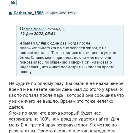
С
Catherine_1506
19 фев 2022, 12:17
о
о
б
щ
Elena-lena555
писал(а):
↑
е
19 фев 2022, 05:51
н
и
Я была у Сл#вко один раз, когда после
е
положительного хгч у меня заболел живот, я на
панике поехала . Там в клинике почти никого уже не
было. Сливко меня приняла , но она мне не очень
понравилась по общению. Говорит: хгч низковат. Я
надеялась , что живот посмотрит. Выписала просто
ношпу
Не судите по одному разу. Вы были в не назначенное
время и не знаете какой день был до этого у врача. Я
как то попала после пары, которой она сообщила что
у них ничего не вышло. Врачам это тоже нелегко
даётся.
Я уже поняла, что врача который будет нас
устраивать на 100% нам вряд ли удастся найти. Для
меня Е.А. третий врач репродуктолог. Я смотрю по
результатам. Просто сколько клеток нам удалось