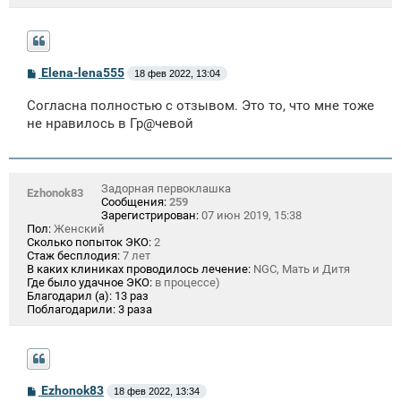
С
Elena-lena555
18 фев 2022, 13:04
о
о
Согласна полностью с отзывом. Это то, что мне тоже
б
щ
не нравилось в Гр@чевой
е
н
и
е
Задорная первоклашка
Ezhonok83
Сообщения:
259
Зарегистрирован:
07 июн 2019, 15:38
Пол:
Женский
Сколько попыток ЭКО:
2
Стаж бесплодия:
7 лет
В каких клиниках проводилось лечение:
NGC, Мать и Дитя
Где было удачное ЭКО:
в процессе)
Благодарил (а):
13 раз
Поблагодарили:
3 раза
С
Ezhonok83
18 фев 2022, 13:34