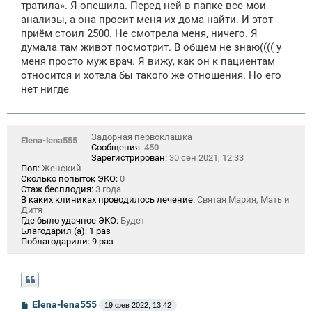
тратила». Я опешила. Перед ней в папке все мои
анализы, а она просит меня их дома найти. И этот
приём стоил 2500. Не смотрела меня, ничего. Я
думала там живот посмотрит. В общем не знаю(((( у
меня просто муж врач. Я вижу, как он к пациентам
относится и хотела бы такого же отношения. Но его
нет нигде
Задорная первоклашка
Elena-lena555
Сообщения:
450
Зарегистрирован:
30 сен 2021, 12:33
Пол:
Женский
Сколько попыток ЭКО:
0
Стаж бесплодия:
3 года
В каких клиниках проводилось лечение:
Святая Мария, Мать и
Дитя
Где было удачное ЭКО:
Будет
Благодарил (а):
1 раз
Поблагодарили:
9 раз
С
Elena-lena555
19 фев 2022, 13:42