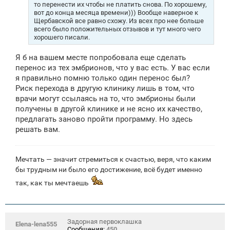
то перенести их чтобы не платить снова. По хорошему,
вот до конца месяца времени))) Вообще наверное к
Щербавской все равно схожу. Из всех про нее больше
всего было положительных отзывов и тут много чего
хорошего писали.
Я б на вашем месте попробовала еще сделать
перенос из тех эмбрионов, что у вас есть. У вас если
я правильно помню только один перенос был?
Риск перехода в другую клинику лишь в том, что
врачи могут ссылаясь на то, что эмбрионы были
получены в другой клинике и не ясно их качество,
предлагать заново пройти программу. Но здесь
решать вам.
Мечтать — значит стремиться к счастью, веря, что каким
бы трудным ни было его достижение, всё будет именно
так, как ты мечтаешь
Задорная первоклашка
Elena-lena555
Сообщения:
450