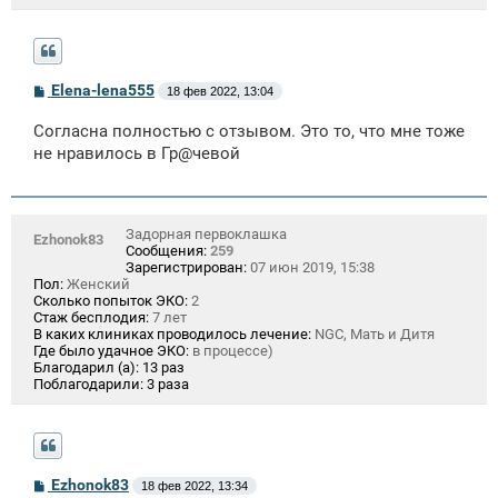
С
Elena-lena555
18 фев 2022, 13:04
о
о
Согласна полностью с отзывом. Это то, что мне тоже
б
щ
не нравилось в Гр@чевой
е
н
и
е
Задорная первоклашка
Ezhonok83
Сообщения:
259
Зарегистрирован:
07 июн 2019, 15:38
Пол:
Женский
Сколько попыток ЭКО:
2
Стаж бесплодия:
7 лет
В каких клиниках проводилось лечение:
NGC, Мать и Дитя
Где было удачное ЭКО:
в процессе)
Благодарил (а):
13 раз
Поблагодарили:
3 раза
С
Ezhonok83
18 фев 2022, 13:34