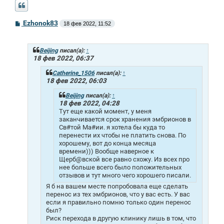
С
Ezhonok83
18 фев 2022, 11:52
о
о
б
щ
Beijing
писал(а):
↑
е
18 фев 2022, 06:37
н
и
Catherine_1506
писал(а):
↑
е
18 фев 2022, 06:03
Beijing
писал(а):
↑
18 фев 2022, 04:28
Тут еще какой момент, у меня
заканчивается срок хранения эмбрионов в
Св#той Ма#ии. я хотела бы куда то
перенести их чтобы не платить снова. По
хорошему, вот до конца месяца
времени))) Вообще наверное к
Щерб@вской все равно схожу. Из всех про
нее больше всего было положительных
отзывов и тут много чего хорошего писали.
Я б на вашем месте попробовала еще сделать
перенос из тех эмбрионов, что у вас есть. У вас
если я правильно помню только один перенос
был?
Риск перехода в другую клинику лишь в том, что