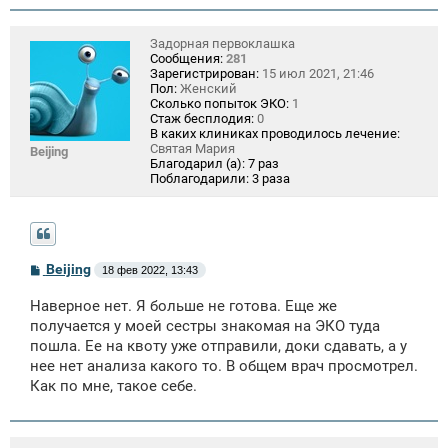
и
е
Задорная первоклашка
Сообщения:
281
Зарегистрирован:
15 июл 2021, 21:46
Пол:
Женский
Сколько попыток ЭКО:
1
Стаж бесплодия:
0
В каких клиниках проводилось лечение:
Святая Мария
Beijing
Благодарил (а):
7 раз
Поблагодарили:
3 раза
С
Beijing
18 фев 2022, 13:43
о
о
Наверное нет. Я больше не готова. Еще же
б
щ
получается у моей сестры знакомая на ЭКО туда
е
пошла. Ее на квоту уже отправили, доки сдавать, а у
н
нее нет анализа какого то. В общем врач просмотрел.
и
е
Как по мне, такое себе.