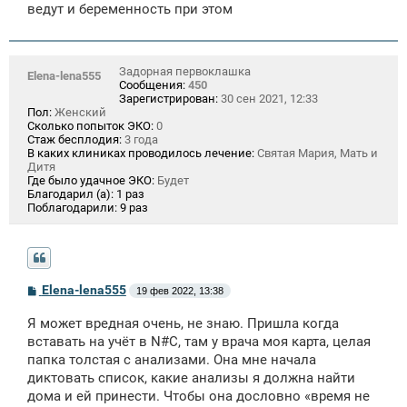
ведут и беременность при этом
Задорная первоклашка
Elena-lena555
Сообщения:
450
Зарегистрирован:
30 сен 2021, 12:33
Пол:
Женский
Сколько попыток ЭКО:
0
Стаж бесплодия:
3 года
В каких клиниках проводилось лечение:
Святая Мария, Мать и
Дитя
Где было удачное ЭКО:
Будет
Благодарил (а):
1 раз
Поблагодарили:
9 раз
С
Elena-lena555
19 фев 2022, 13:38
о
о
Я может вредная очень, не знаю. Пришла когда
б
щ
вставать на учёт в N#C, там у врача моя карта, целая
е
папка толстая с анализами. Она мне начала
н
диктовать список, какие анализы я должна найти
и
е
дома и ей принести. Чтобы она дословно «время не