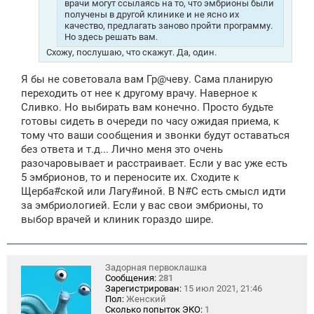
врачи могут ссылаясь на то, что эмбрионы были
получены в другой клинике и не ясно их
качество, предлагать заново пройти программу.
Но здесь решать вам.
Схожу, послушаю, что скажут. Да, один.
Я бы не советовала вам Гр@чеву. Сама планирую
переходить от нее к другому врачу. Наверное к
Сливко. Но выбирать вам конечно. Просто будьте
готовы сидеть в очереди по часу ожидая приема, к
тому что ваши сообщения и звонки будут оставаться
без ответа и т.д... Лично меня это очень
разочаровывает и расстраивает. Если у вас уже есть
5 эмбрионов, то и переносите их. Сходите к
Щерба#ской или Лагу#иной. В N#C есть смысл идти
за эмбриологией. Если у вас свои эмбрионы, то
выбор врачей и клиник гораздо шире.
Задорная первоклашка
Сообщения:
281
Зарегистрирован:
15 июл 2021, 21:46
Пол:
Женский
Сколько попыток ЭКО:
1