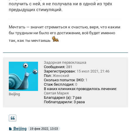
получить с ней, я не получала ни в одной из трёх
предыдущих стимуляций.
Мечтать — значит стремиться к счастью, веря, что каким
бы трудным ни было его достижение, всё будет именно
так, как ты мечтаешь
Задорная первоклашка
Сообщения:
281
Зарегистрирован:
15 июл 2021, 21:46
Пол:
Женский
Сколько попыток ЭКО:
1
Стаж бесплодия:
0
В каких клиниках проводилось лечение:
Святая Мария
Beijing
Благодарил (а):
7 раз
Поблагодарили:
3 раза
С
Beijing
19 фев 2022, 13:03