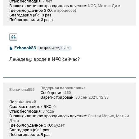
Стаж бесплодия:
7 лет
В каких клиниках проводилось лечение:
NGC, Мать и Дитя
Где было удачное ЭКО:
в процессе)
Благодарил (а):
13 раз
Поблагодарили:
3 раза
С
Ezhonok83
18 фев 2022, 16:53
о
о
Лебедев@ вроде в N#C сейчас?
б
щ
е
н
и
е
Задорная первоклашка
Elena-lena555
Сообщения:
450
Зарегистрирован:
30 сен 2021, 12:33
Пол:
Женский
Сколько попыток ЭКО:
0
Стаж бесплодия:
3 года
В каких клиниках проводилось лечение:
Святая Мария, Мать и
Дитя
Где было удачное ЭКО:
Будет
Благодарил (а):
1 раз
Поблагодарили:
9 раз