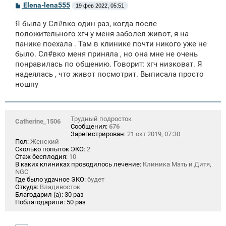
С
Elena-lena555
19 фев 2022, 05:51
о
о
Я была у Сл#вко один раз, когда после
б
щ
положительного хгч у меня заболел живот, я на
е
панике поехала . Там в клинике почти никого уже не
н
было. Сл#вко меня приняла , но она мне не очень
и
е
понравилась по общению. Говорит: хгч низковат. Я
надеялась , что живот посмотрит. Выписала просто
ношпу
Трудный подросток
Catherine_1506
Сообщения:
676
Зарегистрирован:
21 окт 2019, 07:30
Пол:
Женский
Сколько попыток ЭКО:
2
Стаж бесплодия:
10
В каких клиниках проводилось лечение:
Клиника Мать и Дитя,
NGC
Где было удачное ЭКО:
будет
Откуда:
Владивосток
Благодарил (а):
30 раз
Поблагодарили:
50 раз