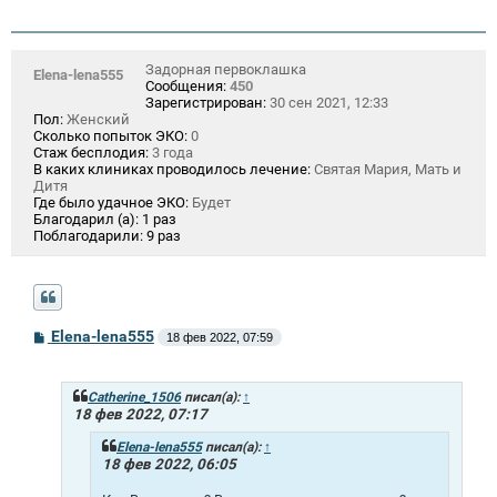
Задорная первоклашка
Elena-lena555
Сообщения:
450
Зарегистрирован:
30 сен 2021, 12:33
Пол:
Женский
Сколько попыток ЭКО:
0
Стаж бесплодия:
3 года
В каких клиниках проводилось лечение:
Святая Мария, Мать и
Дитя
Где было удачное ЭКО:
Будет
Благодарил (а):
1 раз
Поблагодарили:
9 раз
С
Elena-lena555
18 фев 2022, 07:59
о
о
б
щ
Catherine_1506
писал(а):
↑
е
18 фев 2022, 07:17
н
и
Elena-lena555
писал(а):
↑
е
18 фев 2022, 06:05