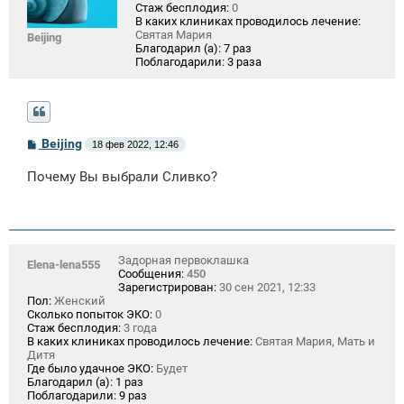
Стаж бесплодия:
0
В каких клиниках проводилось лечение:
Святая Мария
Beijing
Благодарил (а):
7 раз
Поблагодарили:
3 раза
С
Beijing
18 фев 2022, 12:46
о
о
Почему Вы выбрали Сливко?
б
щ
е
н
и
е
Задорная первоклашка
Elena-lena555
Сообщения:
450
Зарегистрирован:
30 сен 2021, 12:33
Пол:
Женский
Сколько попыток ЭКО:
0
Стаж бесплодия:
3 года
В каких клиниках проводилось лечение:
Святая Мария, Мать и
Дитя
Где было удачное ЭКО:
Будет
Благодарил (а):
1 раз
Поблагодарили:
9 раз