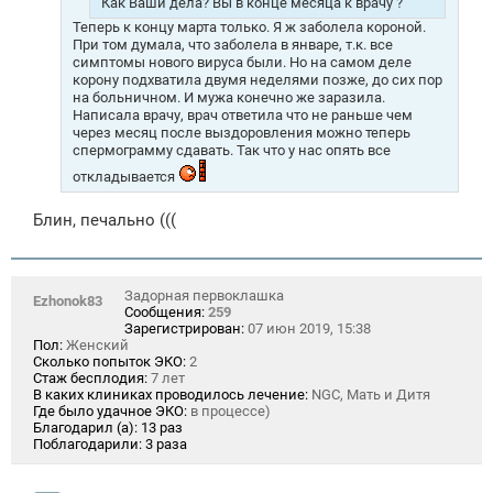
Как Ваши дела? Вы в конце месяца к врачу ?
Теперь к концу марта только. Я ж заболела короной.
При том думала, что заболела в январе, т.к. все
симптомы нового вируса были. Но на самом деле
корону подхватила двумя неделями позже, до сих пор
на больничном. И мужа конечно же заразила.
Написала врачу, врач ответила что не раньше чем
через месяц после выздоровления можно теперь
спермограмму сдавать. Так что у нас опять все
откладывается
Блин, печально (((
Задорная первоклашка
Ezhonok83
Сообщения:
259
Зарегистрирован:
07 июн 2019, 15:38
Пол:
Женский
Сколько попыток ЭКО:
2
Стаж бесплодия:
7 лет
В каких клиниках проводилось лечение:
NGC, Мать и Дитя
Где было удачное ЭКО:
в процессе)
Благодарил (а):
13 раз
Поблагодарили:
3 раза