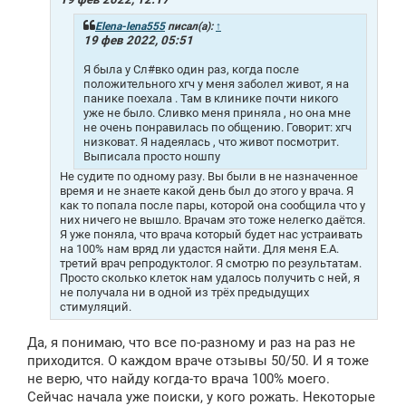
н
и
Elena-lena555
писал(а):
↑
е
19 фев 2022, 05:51
Я была у Сл#вко один раз, когда после
положительного хгч у меня заболел живот, я на
панике поехала . Там в клинике почти никого
уже не было. Сливко меня приняла , но она мне
не очень понравилась по общению. Говорит: хгч
низковат. Я надеялась , что живот посмотрит.
Выписала просто ношпу
Не судите по одному разу. Вы были в не назначенное
время и не знаете какой день был до этого у врача. Я
как то попала после пары, которой она сообщила что у
них ничего не вышло. Врачам это тоже нелегко даётся.
Я уже поняла, что врача который будет нас устраивать
на 100% нам вряд ли удастся найти. Для меня Е.А.
третий врач репродуктолог. Я смотрю по результатам.
Просто сколько клеток нам удалось получить с ней, я
не получала ни в одной из трёх предыдущих
стимуляций.
Да, я понимаю, что все по-разному и раз на раз не
приходится. О каждом враче отзывы 50/50. И я тоже
не верю, что найду когда-то врача 100% моего.
Сейчас начала уже поиски, у кого рожать. Некоторые