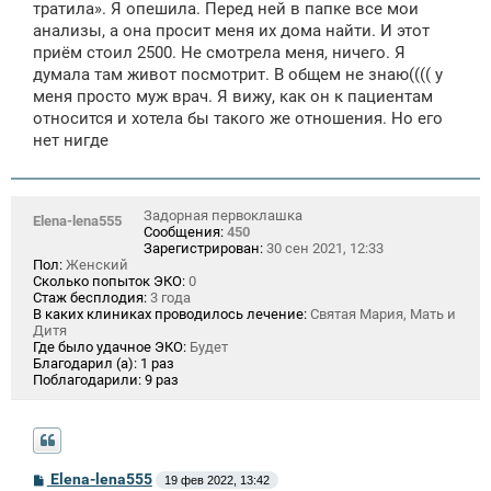
тратила». Я опешила. Перед ней в папке все мои
анализы, а она просит меня их дома найти. И этот
приём стоил 2500. Не смотрела меня, ничего. Я
думала там живот посмотрит. В общем не знаю(((( у
меня просто муж врач. Я вижу, как он к пациентам
относится и хотела бы такого же отношения. Но его
нет нигде
Задорная первоклашка
Elena-lena555
Сообщения:
450
Зарегистрирован:
30 сен 2021, 12:33
Пол:
Женский
Сколько попыток ЭКО:
0
Стаж бесплодия:
3 года
В каких клиниках проводилось лечение:
Святая Мария, Мать и
Дитя
Где было удачное ЭКО:
Будет
Благодарил (а):
1 раз
Поблагодарили:
9 раз
С
Elena-lena555
19 фев 2022, 13:42