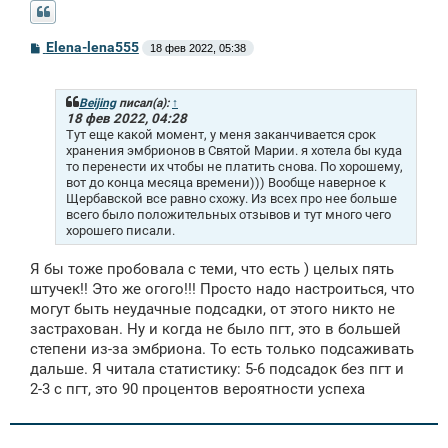
С
Elena-lena555
18 фев 2022, 05:38
о
о
б
щ
Beijing
писал(а):
↑
е
18 фев 2022, 04:28
н
Тут еще какой момент, у меня заканчивается срок
и
хранения эмбрионов в Святой Марии. я хотела бы куда
е
то перенести их чтобы не платить снова. По хорошему,
вот до конца месяца времени))) Вообще наверное к
Щербавской все равно схожу. Из всех про нее больше
всего было положительных отзывов и тут много чего
хорошего писали.
Я бы тоже пробовала с теми, что есть ) целых пять
штучек!! Это же огого!!! Просто надо настроиться, что
могут быть неудачные подсадки, от этого никто не
застрахован. Ну и когда не было пгт, это в большей
степени из-за эмбриона. То есть только подсаживать
дальше. Я читала статистику: 5-6 подсадок без пгт и
2-3 с пгт, это 90 процентов вероятности успеха