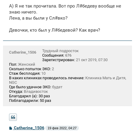
о
А) Я не так прочитала. Вот про Л#бедеву вообще не
б
щ
знаю ничего.
е
Лена, а вы были у Сл#вко?
н
и
е
Девочки, кто был у Л#бедевой? Как врач?
Трудный подросток
Catherine_1506
Сообщения:
676
Зарегистрирован:
21 окт 2019, 07:30
Пол:
Женский
Сколько попыток ЭКО:
2
Стаж бесплодия:
10
В каких клиниках проводилось лечение:
Клиника Мать и Дитя,
NGC
Где было удачное ЭКО:
будет
Откуда:
Владивосток
Благодарил (а):
30 раз
Поблагодарили:
50 раз
С
Catherine_1506
19 фев 2022, 04:27
о