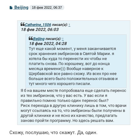
С
Beijing
18 фев 2022, 06:37
о
о
б
щ
Catherine_1506
писал(а):
↑
е
18 фев 2022, 06:03
н
и
Beijing
писал(а):
↑
е
18 фев 2022, 04:28
Тут еще какой момент, у меня заканчивается
срок хранения эмбрионов в Святой Марии. я
хотела бы куда то перенести их чтобы не
платить снова. По хорошему, вот до конца
месяца времени))) Вообще наверное к
Щербавской все равно схожу. Из всех про нее
больше всего было положительных отзывов и
тут много чего хорошего писали.
Я б на вашем месте попробовала еще сделать перенос
из тех эмбрионов, что у вас есть. У вас если я
правильно помню только один перенос был?
Риск перехода в другую клинику лишь в том, что врачи
могут ссылаясь на то, что эмбрионы были получены в
другой клинике и не ясно их качество, предлагать
заново пройти программу. Но здесь решать вам.
Схожу, послушаю, что скажут. Да, один.