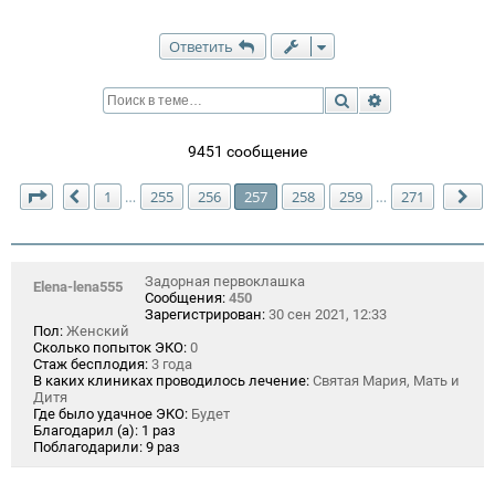
Ответить
Поиск
Расширенный п
9451 сообщение
Страница
257
из
271
1
255
256
257
258
259
271
…
…
Пред.
Сл
Задорная первоклашка
Elena-lena555
Сообщения:
450
Зарегистрирован:
30 сен 2021, 12:33
Пол:
Женский
Сколько попыток ЭКО:
0
Стаж бесплодия:
3 года
В каких клиниках проводилось лечение:
Святая Мария, Мать и
Дитя
Где было удачное ЭКО:
Будет
Благодарил (а):
1 раз
Поблагодарили:
9 раз