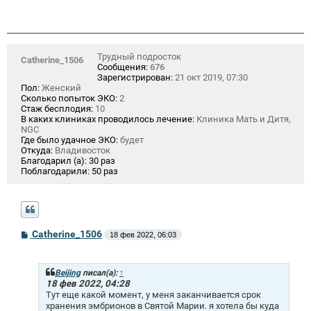
Трудный подросток
Catherine_1506
Сообщения:
676
Зарегистрирован:
21 окт 2019, 07:30
Пол:
Женский
Сколько попыток ЭКО:
2
Стаж бесплодия:
10
В каких клиниках проводилось лечение:
Клиника Мать и Дитя,
NGC
Где было удачное ЭКО:
будет
Откуда:
Владивосток
Благодарил (а):
30 раз
Поблагодарили:
50 раз
С
Catherine_1506
18 фев 2022, 06:03
о
о
б
щ
Beijing
писал(а):
↑
е
18 фев 2022, 04:28
н
Тут еще какой момент, у меня заканчивается срок
и
хранения эмбрионов в Святой Марии. я хотела бы куда
е