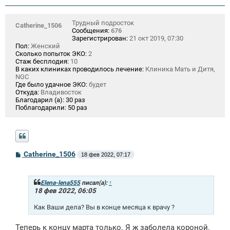
Трудный подросток
Catherine_1506
Сообщения:
676
Зарегистрирован:
21 окт 2019, 07:30
Пол:
Женский
Сколько попыток ЭКО:
2
Стаж бесплодия:
10
В каких клиниках проводилось лечение:
Клиника Мать и Дитя,
NGC
Где было удачное ЭКО:
будет
Откуда:
Владивосток
Благодарил (а):
30 раз
Поблагодарили:
50 раз
С
Catherine_1506
18 фев 2022, 07:17
о
о
б
щ
Elena-lena555
писал(а):
↑
е
18 фев 2022, 06:05
н
и
Как Ваши дела? Вы в конце месяца к врачу ?
е
Теперь к концу марта только. Я ж заболела короной.