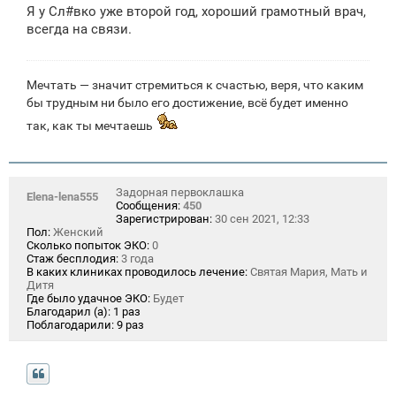
о
Я у Сл#вко уже второй год, хороший грамотный врач,
б
щ
всегда на связи.
е
н
и
е
Мечтать — значит стремиться к счастью, веря, что каким
бы трудным ни было его достижение, всё будет именно
так, как ты мечтаешь
Задорная первоклашка
Elena-lena555
Сообщения:
450
Зарегистрирован:
30 сен 2021, 12:33
Пол:
Женский
Сколько попыток ЭКО:
0
Стаж бесплодия:
3 года
В каких клиниках проводилось лечение:
Святая Мария, Мать и
Дитя
Где было удачное ЭКО:
Будет
Благодарил (а):
1 раз
Поблагодарили:
9 раз