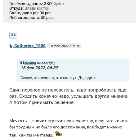
Где было удачное ЭКО:
будет
Откуда:
Владивосток
Благодарил (а):
30 раз
Поблагодарили:
50 раз
С
Catherine_1506
18 фев 2022, 07:19
о
о
б
щ
Beijing
писал(а):
↑
е
18 фев 2022, 06:37
н
и
Схожу, послушаю, что скажут. Да, один.
е
Один перенос не показатель, надо попробовать еще
раз. Сходить конечно надо, услышать другое мнение.
А потом принимать решение.
Мечтать — значит стремиться к счастью, веря, что каким
бы трудным ни было его достижение, всё будет именно
так, как ты мечтаешь