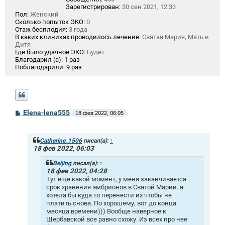
Зарегистрирован:
30 сен 2021, 12:33
Пол:
Женский
Сколько попыток ЭКО:
0
Стаж бесплодия:
3 года
В каких клиниках проводилось лечение:
Святая Мария, Мать и
Дитя
Где было удачное ЭКО:
Будет
Благодарил (а):
1 раз
Поблагодарили:
9 раз
С
Elena-lena555
18 фев 2022, 06:05
о
о
б
щ
Catherine_1506
писал(а):
↑
е
18 фев 2022, 06:03
н
и
Beijing
писал(а):
↑
е
18 фев 2022, 04:28
Тут еще какой момент, у меня заканчивается
срок хранения эмбрионов в Святой Марии. я
хотела бы куда то перенести их чтобы не
платить снова. По хорошему, вот до конца
месяца времени))) Вообще наверное к
Щербавской все равно схожу. Из всех про нее