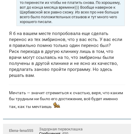
то перенести их чтобы не платить снова. По хорошему,
вот до конца месяца времени))) Вообще наверное к
Щербавской все равно схожу. Из всех про нее больше
всего было положительных отзывов и тут много чего
хорошего писали.
Я б на вашем месте попробовала еще сделать
перенос из тех эмбрионов, что у вас есть. У вас если
я правильно помню только один перенос был?
Риск перехода в другую клинику лишь в том, что
врачи могут ссылаясь на то, что эмбрионы были
получены в другой клинике и не ясно их качество,
предлагать заново пройти программу. Но здесь
решать вам.
Мечтать — значит стремиться к счастью, веря, что каким
бы трудным ни было его достижение, всё будет именно
так, как ты мечтаешь
Задорная первоклашка
Elena-lena555
Сообщения:
450