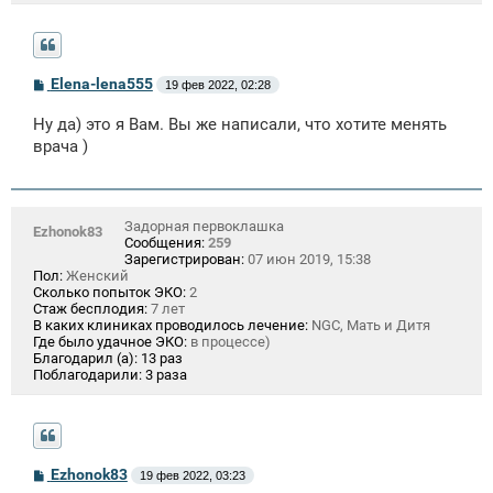
С
Elena-lena555
19 фев 2022, 02:28
о
о
Ну да) это я Вам. Вы же написали, что хотите менять
б
щ
врача )
е
н
и
е
Задорная первоклашка
Ezhonok83
Сообщения:
259
Зарегистрирован:
07 июн 2019, 15:38
Пол:
Женский
Сколько попыток ЭКО:
2
Стаж бесплодия:
7 лет
В каких клиниках проводилось лечение:
NGC, Мать и Дитя
Где было удачное ЭКО:
в процессе)
Благодарил (а):
13 раз
Поблагодарили:
3 раза
С
Ezhonok83
19 фев 2022, 03:23
о