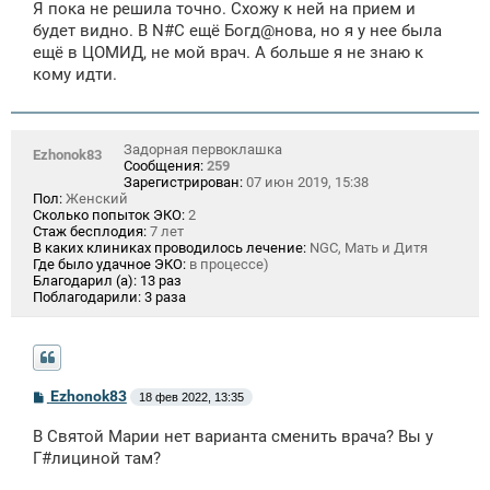
Я пока не решила точно. Схожу к ней на прием и
будет видно. В N#C ещё Богд@нова, но я у нее была
ещё в ЦОМИД, не мой врач. А больше я не знаю к
кому идти.
Задорная первоклашка
Ezhonok83
Сообщения:
259
Зарегистрирован:
07 июн 2019, 15:38
Пол:
Женский
Сколько попыток ЭКО:
2
Стаж бесплодия:
7 лет
В каких клиниках проводилось лечение:
NGC, Мать и Дитя
Где было удачное ЭКО:
в процессе)
Благодарил (а):
13 раз
Поблагодарили:
3 раза
С
Ezhonok83
18 фев 2022, 13:35
о
о
В Святой Марии нет варианта сменить врача? Вы у
б
щ
Г#лициной там?
е
н