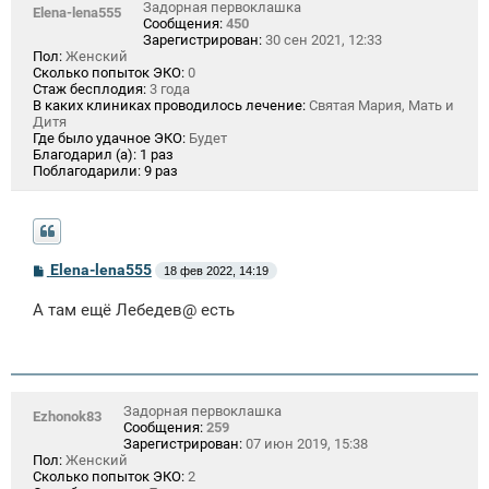
Задорная первоклашка
Elena-lena555
Сообщения:
450
Зарегистрирован:
30 сен 2021, 12:33
Пол:
Женский
Сколько попыток ЭКО:
0
Стаж бесплодия:
3 года
В каких клиниках проводилось лечение:
Святая Мария, Мать и
Дитя
Где было удачное ЭКО:
Будет
Благодарил (а):
1 раз
Поблагодарили:
9 раз
С
Elena-lena555
18 фев 2022, 14:19
о
о
А там ещё Лебедев@ есть
б
щ
е
н
и
е
Задорная первоклашка
Ezhonok83
Сообщения:
259
Зарегистрирован:
07 июн 2019, 15:38
Пол:
Женский
Сколько попыток ЭКО:
2