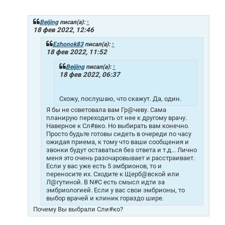
о
о
б
щ
Beijing
писал(а):
↑
е
18 фев 2022, 12:46
н
и
Ezhonok83
писал(а):
↑
е
18 фев 2022, 11:52
Beijing
писал(а):
↑
18 фев 2022, 06:37
Схожу, послушаю, что скажут. Да, один.
Я бы не советовала вам Гр@чеву. Сама
планирую переходить от нее к другому врачу.
Наверное к Сл#вко. Но выбирать вам конечно.
Просто будьте готовы сидеть в очереди по часу
ожидая приема, к тому что ваши сообщения и
звонки будут оставаться без ответа и т.д... Лично
меня это очень разочаровывает и расстраивает.
Если у вас уже есть 5 эмбрионов, то и
переносите их. Сходите к Щерб@вской или
Л@гутиной. В N#C есть смысл идти за
эмбриологией. Если у вас свои эмбрионы, то
выбор врачей и клиник гораздо шире.
Почему Вы выбрали Сли#ко?