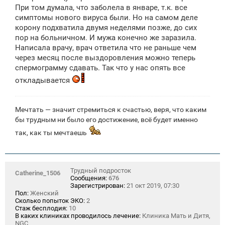
При том думала, что заболела в январе, т.к. все
симптомы нового вируса были. Но на самом деле
корону подхватила двумя неделями позже, до сих
пор на больничном. И мужа конечно же заразила.
Написала врачу, врач ответила что не раньше чем
через месяц после выздоровления можно теперь
спермограмму сдавать. Так что у нас опять все
откладывается
Мечтать — значит стремиться к счастью, веря, что каким
бы трудным ни было его достижение, всё будет именно
так, как ты мечтаешь
Трудный подросток
Catherine_1506
Сообщения:
676
Зарегистрирован:
21 окт 2019, 07:30
Пол:
Женский
Сколько попыток ЭКО:
2
Стаж бесплодия:
10
В каких клиниках проводилось лечение:
Клиника Мать и Дитя,
NGC