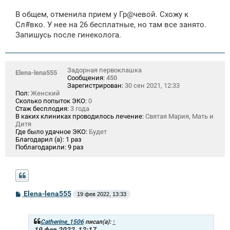
о
о
В общем, отменила прием у Гр@чевой. Схожу к
б
щ
Сл#вко. У нее на 26 бесплатные, но там все занято.
е
Запишусь после гинеколога.
н
и
е
Задорная первоклашка
Elena-lena555
Сообщения:
450
Зарегистрирован:
30 сен 2021, 12:33
Пол:
Женский
Сколько попыток ЭКО:
0
Стаж бесплодия:
3 года
В каких клиниках проводилось лечение:
Святая Мария, Мать и
Дитя
Где было удачное ЭКО:
Будет
Благодарил (а):
1 раз
Поблагодарили:
9 раз
С
Elena-lena555
19 фев 2022, 13:33
о
о
б
щ
Catherine_1506
писал(а):
↑
е
19 фев 2022, 12:17