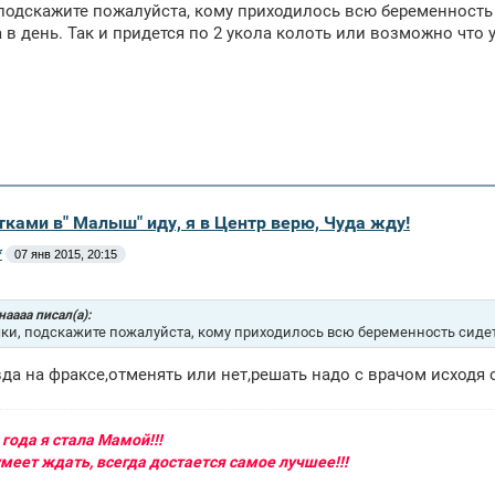
подскажите пожалуйста, кому приходилось всю беременность 
аза в день. Так и придется по 2 укола колоть или возможно что
тками в" Малыш" иду, я в Центр верю, Чуда жду!
*
07 янв 2015, 20:15
аааа писал(а):
ки, подскажите пожалуйста, кому приходилось всю беременность сидет
да на фраксе,отменять или нет,решать надо с врачом исходя 
 года я стала Мамой!!!
умеет ждать, всегда достается самое лучшее!!!