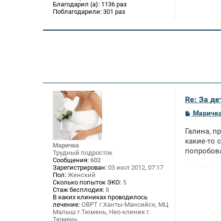
Благодарил (а):
1136 раз
Поблагодарили:
301 раз
Re: За де
С
Маричк
о
о
Галина, п
б
щ
какие-то 
Маричка
е
попробова
Трудный подросток
н
Сообщения:
602
и
Зарегистрирован:
03 июл 2012, 07:17
е
Пол:
Женский
Сколько попыток ЭКО:
5
Стаж бесплодия:
8
В каких клиниках проводилось
лечение:
ОВРТ г.Ханты-Мансийск, МЦ
Малыш г.Тюмень, Нео-клиник г.
Тюмень