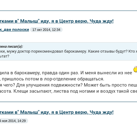
тками в" Малыш" иду, я в Центр верю, Чуда жду!
к_две полоски
17 окт 2014, 12:34
ина писал(а):
ки, мужу доктор порекомендовал барокамеру. Какие отзывы будут? Кто 
ьтат?
дила в барокамеру, правда один раз. И меня вынесли из нее
, пришлось потом в лор-отделение обращаться.
я чего? Для улучшения подвижности? Может быть просто пешк
асота. Клещи засыпают, листва под ногами и воздух такой св
тками в" Малыш" иду, я в Центр верю, Чуда жду!
4 ноя 2014, 14:29