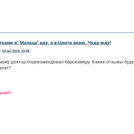
тками в" Малыш" иду, я в Центр верю, Чуда жду!
14 окт 2014, 10:49
мужу доктор порекомендовал барокамеру. Какие отзывы будут
ьтат?
мой!!!