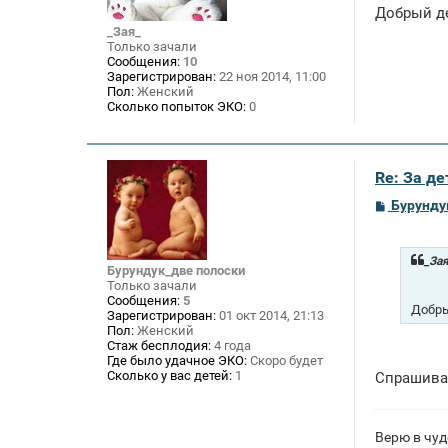
щ
Добрый де
е
н
_Зая_
и
Только зачали
е
Сообщения:
10
Зарегистрирован:
22 ноя 2014, 11:00
Пол:
Женский
Сколько попыток ЭКО:
0
Re: За де
С
Бурунду
о
о
б
щ
_Зая
Бурундук_две полоски
е
Только зачали
н
Сообщения:
5
и
Добры
Зарегистрирован:
01 окт 2014, 21:13
е
Пол:
Женский
Стаж бесплодия:
4 года
Где было удачное ЭКО:
Скоро будет
Сколько у вас детей:
1
Спрашив
Верю в чуд