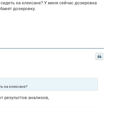
сидеть на клексане? У меня сейчас дозировка
 убавят дозировку.
ь на клексане?
от результтов анализов,