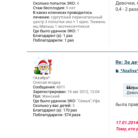
Девочки, 
Сколько попыток ЭКО:
4
б
Стаж бесплодия:
9 лет
щ
0,4 - 2 р
В каких клиниках проводилось
е
лечение:
сургутский перинатальный
н
и
центр 3 попытки эко + 1 крио. Тюмень
е
мц Малыш 1 эко+икси+пикси
Где было удачное ЭКО:
?
Благодарил (а):
1 раз
Поблагодарили:
1 раз
Re: За де
С
*Azaliya
о
*Azaliya*
о
Спелая ягодка
б
Сообщения:
4311
щ
Ирин
Зарегистрирован:
16 авг 2012, 12:04
е
Девоч
н
Пол:
Женский
и
Где было удачное ЭКО:
"Семья",Уфа
была прав
е
Сколько у вас детей:
3
Благодарил (а):
170 раз
Поблагодарили:
574 раза
17.01.2014
Тому, кто 