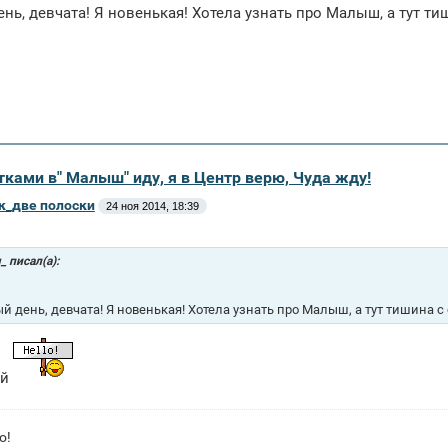
нь, девчата! Я новенькая! Хотела узнать про Малыш, а тут тиш
тками в" Малыш" иду, я в Центр верю, Чуда жду!
к_две полоски
24 ноя 2014, 18:39
_ писал(а):
й день, девчата! Я новенькая! Хотела узнать про Малыш, а тут тишина с о
ай
о!