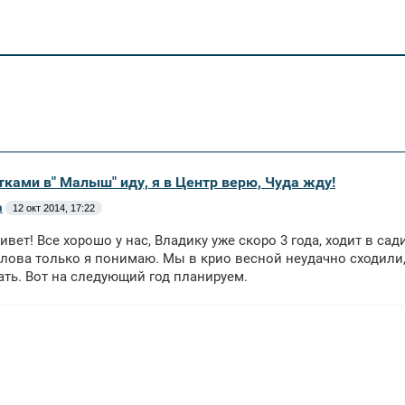
тками в" Малыш" иду, я в Центр верю, Чуда жду!
а
12 окт 2014, 17:22
ривет! Все хорошо у нас, Владику уже скоро 3 года, ходит в сад
слова только я понимаю. Мы в крио весной неудачно сходили,
ть. Вот на следующий год планируем.