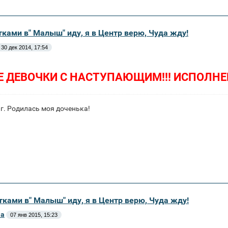
тками в" Малыш" иду, я в Центр верю, Чуда жду!
30 дек 2014, 17:54
 ДЕВОЧКИ С НАСТУПАЮЩИМ!!! ИСПОЛНЕН
 г. Родилась моя доченька!
тками в" Малыш" иду, я в Центр верю, Чуда жду!
аа
07 янв 2015, 15:23