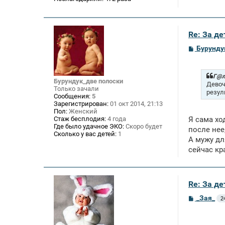
Re: За де
С
Бурунду
о
о
б
щ
Г@л
Бурундук_две полоски
е
Девоч
Только зачали
н
резул
Сообщения:
5
и
Зарегистрирован:
01 окт 2014, 21:13
е
Пол:
Женский
Стаж бесплодия:
4 года
Я сама хо
Где было удачное ЭКО:
Скоро будет
после нее
Сколько у вас детей:
1
А мужу дл
сейчас кр
Re: За де
С
_Зая_
2
о
о
б