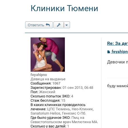
Клиники Тюмени
Ответить
Re: За де
С
feyahipn
о
о
Девочки п
б
щ
е
feyahipno
н
Девица на выданье
и
е
Сообщения:
1067
буду мамой
Зарегистрирован:
01 сен 2013, 06:48
Пол:
Женский
Сколько попыток ЭКО:
4
Стаж бесплодия:
15
В каких клиниках проводилось
лечение:
ЦПС Тюмень, Нео-Клиник,
Sanatorium Helios, Генезис С-Пб.
Где было удачное ЭКО:
Пмц на
Севастопольском врач Милютина МА.
Сколько у вас детей:
1