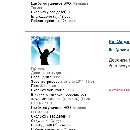
Где было удачное ЭКО:
Малыш г.
Тюмень
Сколько у вас детей:
1
Благодарил (а):
48 раз
Поблагодарили:
124 раза
Re: За де
С
Г@лина
о
о
Девочки, 
б
щ
был резул
Г@лина
е
Девица на выданье
н
Сообщения:
1192
и
Зарегистрирован:
03 апр 2011, 19:53
е
Пол:
Женский
Я
стала ма
Сколько попыток ЭКО:
2
В каких клиниках проводилось
лечение:
Малыш (Тюмень) (+) 2011
НЕО (-) 2014
Где было удачное ЭКО:
Малыш
(Тюмень)
Сколько у вас детей:
1
Откуда:
из Сургута
Благодарил (а):
242 раза
Поблагодарили:
472 раза