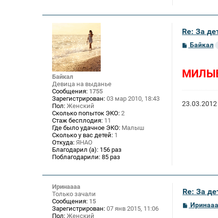
Re: За де
С
Байкал
о
о
б
МИЛЫЕ
щ
Байкал
е
Девица на выданье
н
Сообщения:
1755
и
Зарегистрирован:
03 мар 2010, 18:43
е
23.03.2012
Пол:
Женский
Сколько попыток ЭКО:
2
Стаж бесплодия:
11
Где было удачное ЭКО:
Малыш
Сколько у вас детей:
1
Откуда:
ЯНАО
Благодарил (а):
156 раз
Поблагодарили:
85 раз
Иринаааа
Re: За де
Только зачали
Сообщения:
15
С
Иринаа
Зарегистрирован:
07 янв 2015, 11:06
о
Пол:
Женский
о