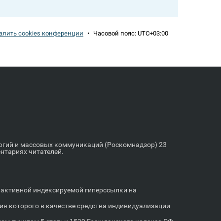
алить cookies конференции
•
Часовой пояс:
UTC+03:00
логий и массовых коммуникаций (Роскомнадзор) 23
ентариях читателей.
м активной индексируемой гиперссылки на
я которого в качестве средства индивидуализации