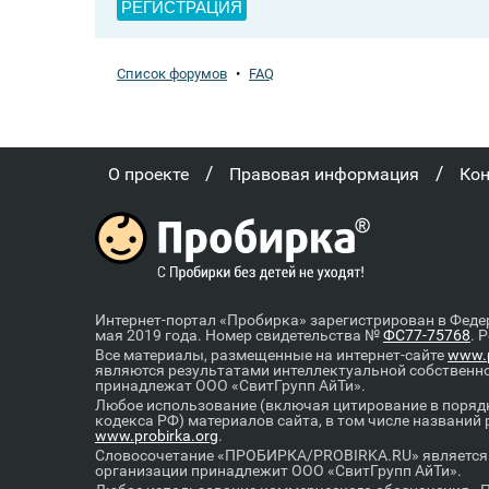
РЕГИСТРАЦИЯ
Список форумов
•
FAQ
/
/
О проекте
Правовая информация
Ко
Интернет-портал «Пробирка» зарегистрирован в Феде
мая 2019 года. Номер свидетельства №
ФС77-75768
. 
Все материалы, размещенные на интернет-сайте
www.p
являются результатами интеллектуальной собственн
принадлежат ООО «СвитГрупп АйТи».
Любое использование (включая цитирование в порядк
кодекса РФ) материалов сайта, в том числе названий
www.probirka.org
.
Словосочетание «ПРОБИРКА/PROBIRKA.RU» является к
организации принадлежит ООО «СвитГрупп АйТи».