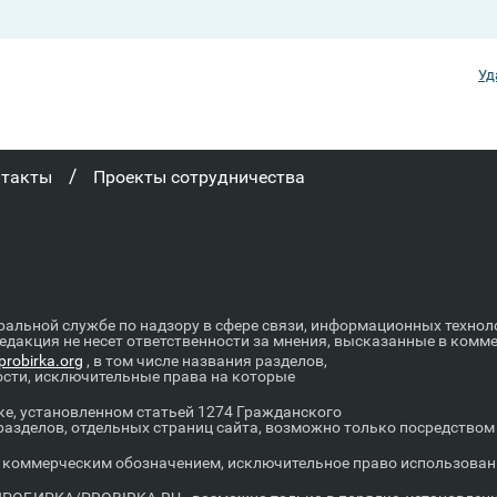
Уд
/
нтакты
Проекты сотрудничества
ральной службе по надзору в сфере связи, информационных техно
Редакция не несет ответственности за мнения, высказанные в комм
robirka.org
, в том числе названия разделов,
ости, исключительные права на которые
е, установленном статьей 1274 Гражданского
 разделов, отдельных страниц сайта, возможно только посредство
оммерческим обозначением, исключительное право использовани