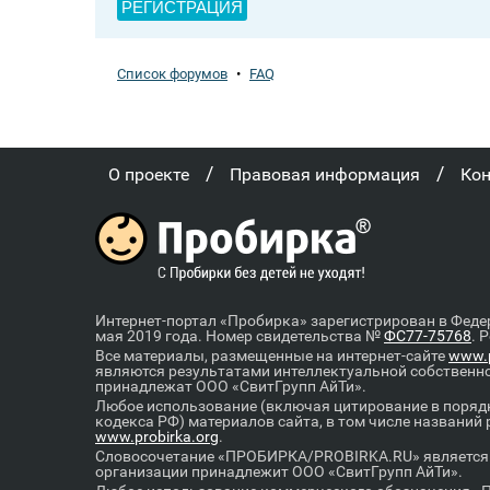
РЕГИСТРАЦИЯ
Список форумов
•
FAQ
/
/
О проекте
Правовая информация
Ко
Интернет-портал «Пробирка» зарегистрирован в Феде
мая 2019 года. Номер свидетельства №
ФС77-75768
. 
Все материалы, размещенные на интернет-сайте
www.p
являются результатами интеллектуальной собственн
принадлежат ООО «СвитГрупп АйТи».
Любое использование (включая цитирование в порядк
кодекса РФ) материалов сайта, в том числе названий
www.probirka.org
.
Словосочетание «ПРОБИРКА/PROBIRKA.RU» является к
организации принадлежит ООО «СвитГрупп АйТи».