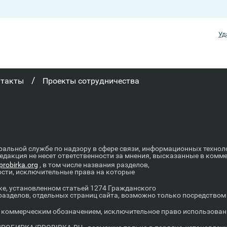
Уд
/
нтакты
Проекты сотрудничества
ральной службе по надзору в сфере связи, информационных техно
Редакция не несет ответственности за мнения, высказанные в комм
robirka.org
, в том числе названия разделов,
ости, исключительные права на которые
е, установленном статьей 1274 Гражданского
 разделов, отдельных страниц сайта, возможно только посредство
оммерческим обозначением, исключительное право использовани