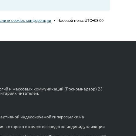
алить cookies конференции
•
Часовой пояс:
UTC+03:00
логий и массовых коммуникаций (Роскомнадзор) 23
ентариях читателей.
м активной индексируемой гиперссылки на
я которого в качестве средства индивидуализации