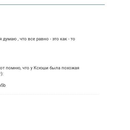
умаю , что все равно - это как - то
вот помню, что у Ксюши была похожая
):
b5b