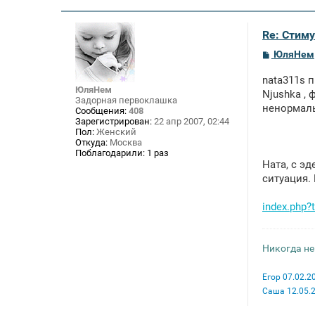
н
и
е
Re: Стим
С
ЮляНем
о
о
nata311s п
б
ЮляНем
щ
Njushka , 
Задорная первоклашка
е
ненормаль
Сообщения:
408
н
Зарегистрирован:
22 апр 2007, 02:44
и
Пол:
Женский
е
Откуда:
Москва
Поблагодарили:
1 раз
Ната, с э
ситуация.
index.php
Никогда не
Егор 07.02.2
Саша 12.05.