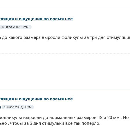
уляция и ощущения во время неё
18 июл 2007, 22:45
 а до какого размера выросли фоликулы за три дня стимуляци
уляция и ощущения во время неё
s
19 июл 2007, 09:37
 фолликулы выросли до нормальных размеров 18 и 20 мм . Но я 
но , чтобы за 3 дня стимульки все так поперло.