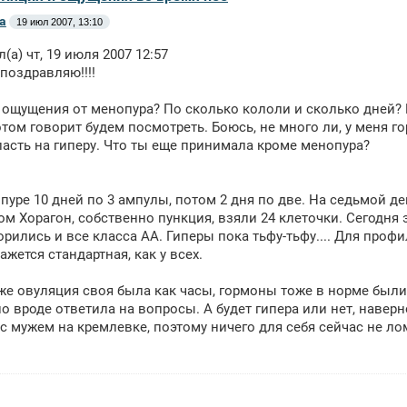
а
19 июл 2007, 13:10
л(а) чт, 19 июля 2007 12:57
 поздравляю!!!!
я ощущения от менопура? По сколько кололи и сколько дней? Ме
отом говорит будем посмотреть. Боюсь, не много ли, у меня г
асть на гиперу. Что ты еще принимала кроме менопура?
пуре 10 дней по 3 ампулы, потом 2 дня по две. На седьмой де
ом Хорагон, собственно пункция, взяли 24 клеточки. Сегодня э
рились и все класса АА. Гиперы пока тьфу-тьфу.... Для про
ажется стандартная, как у всех.
же овуляция своя была как часы, гормоны тоже в норме были,
о вроде ответила на вопросы. А будет гипера или нет, наверно
 с мужем на кремлевке, поэтому ничего для себя сейчас не ло
.