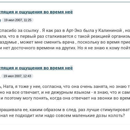
уляция и ощущения во время неё
s
19 июл 2007, 11:25
спасибо за ссылку . Я как раз в Арт-Эко была у Калининой , 
зала, что в первый раз сталкивается с такой реакцией организ
раздумье , может мне сменить врача , поскольку во время прие
т и нет досточного времени на других. Но я не знаю к кому пой
уляция и ощущения во время неё
м
19 июл 2007, 12:43
, Ната, я тоже у нее, согласна, что она очень занята, но знаю
но на все отвечает, и не дежурным языком - я знаю, что и с
и поэтому могу понять, когда она отвечает на звонки во вре
спрашивала ее, каким образом в след. раз лучше стимулироват
нал не подходит или надо совсем маленькие дозы колоть?