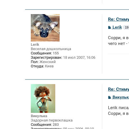
Re: Стим
С
Lerik
19
о
о
Сорри, я 
б
щ
чего нет -
Lerik
е
Веселая дошкольница
н
Сообщения:
155
и
Зарегистрирован:
18 июл 2007, 16:06
е
Пол:
Женский
Откуда:
Киев
Re: Стим
С
Викульк
о
о
Lerik писа
б
щ
Сорри, я в
Викулька
е
Задорная первоклашка
н
Сообщения:
283
и
Зарегистрирован:
09 сен 2006, 00:10
е