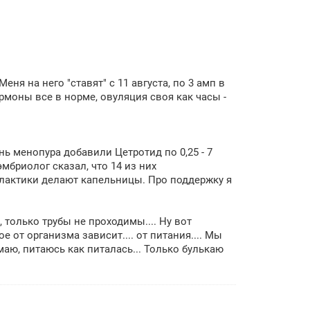
ня на него "ставят" с 11 августа, по 3 амп в
ормоны все в норме, овуляция своя как часы -
нь менопура добавили Цетротид по 0,25 - 7
мбриолог сказал, что 14 из них
филактики делают капельницы. Про поддержку я
 только трубы не проходимы.... Ну вот
е от организма зависит.... от питания.... Мы
маю, питаюсь как питалась... Только булькаю