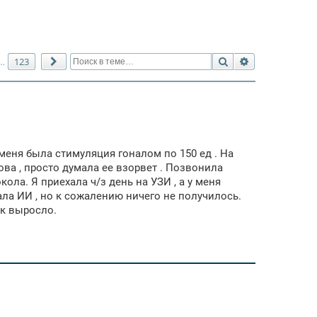
Поиск
Расширенный 
123
…
След.
 меня была стимуляция гоналом по 150 ед . На
ова , просто думала ее взорвет . Позвонила
ла. Я приехала ч/з день на УЗИ , а у меня
ала ИИ , но к сожалению ничего не получилось.
ак выросло.