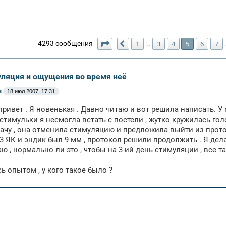
Страница
5
из
123
4293 сообщения
1
3
4
5
6
7
…
Пред.
уляция и ощущения во время неё
s
18 июл 2007, 17:31
привет . Я новенькая . Давно читаю и вот решила написать. У
 стимульки я несмогла встать с постели , жутко кружилась гол
ачу , она отменила стимуляцию и предложила выйти из протоко
3 ЯК и эндик был 9 мм , протокол решили продолжить . Я дел
аю , нормально ли это , чтобы на 3-ий день стимуляции , все т
ь опытом , у кого такое было ?