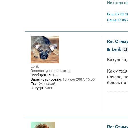
Никогда не
Егор 07.02.2
Саша 12.05.
Re: Стим
С
Lerik
19
о
о
Викулька,
б
щ
Lerik
е
Веселая дошкольница
Как у теб
н
Сообщения:
155
начале, п
и
Зарегистрирован:
18 июл 2007, 16:06
е
боюсь поп
Пол:
Женский
Откуда:
Киев
Re: Стим