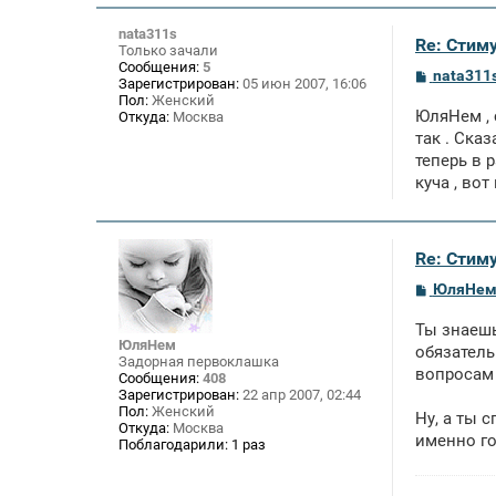
nata311s
Re: Стим
Только зачали
Сообщения:
5
С
nata311
Зарегистрирован:
05 июн 2007, 16:06
о
Пол:
Женский
о
ЮляНем , 
Откуда:
Москва
б
щ
так . Ска
е
теперь в 
н
куча , во
и
е
Re: Стим
С
ЮляНе
о
о
Ты знаешь
б
ЮляНем
щ
обязатель
Задорная первоклашка
е
вопросам 
Сообщения:
408
н
Зарегистрирован:
22 апр 2007, 02:44
и
Пол:
Женский
е
Ну, а ты 
Откуда:
Москва
именно го
Поблагодарили:
1 раз