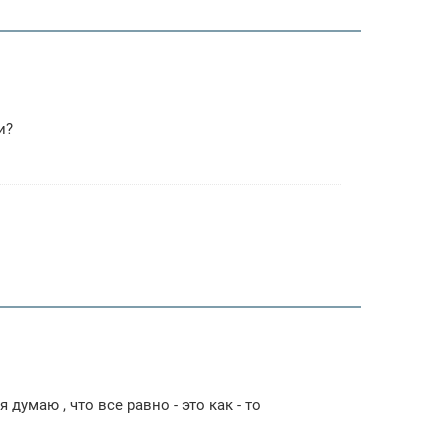
и?
думаю , что все равно - это как - то