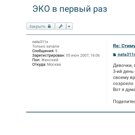
ЭКО в первый раз
Закрыто
nata311s
Re: Стим
Только зачали
Сообщения:
5
С
nata311
Зарегистрирован:
05 июн 2007, 16:06
о
Пол:
Женский
о
Откуда:
Москва
Девочки, 
б
щ
3-ий день
е
своему вр
н
созроело 
и
е
Вот я дум
Поделитес