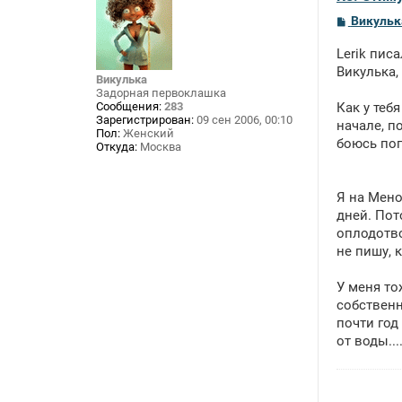
С
Викульк
о
о
Lerik писа
б
щ
Викулька,
Викулька
е
Задорная первоклашка
н
Сообщения:
283
Как у теб
и
Зарегистрирован:
09 сен 2006, 00:10
е
начале, п
Пол:
Женский
боюсь поп
Откуда:
Москва
Я на Мено
дней. Пот
оплодотво
не пишу, к
У меня то
собственн
почти год
от воды...