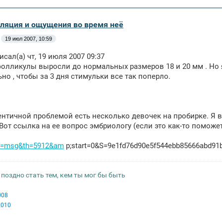
уляция и ощущения во время неё
19 июл 2007, 10:59
исал(а) чт, 19 июля 2007 09:37
фолликулы выросли до нормальных размеров 18 и 20 мм . Но я д
но , чтобы за 3 дня стимульки все так поперло.
дентичной проблемой есть несколько девочек на пробирке. Я 
 Вот ссылка на ее вопрос эмбриологу (если это как-то поможет
?t=msg&th=5912&am
p;start=0&S=9e1fd76d90e5f544ebb85666abd91
 поздно стать тем, кем ты мог бы быть
008
2010