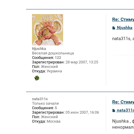
Re: Стим
С
Njushka
о
о
nata311s,
б
щ
е
Njushka
н
Веселая дошкольница
и
Сообщения:
122
е
Зарегистрирован:
28 мар 2007, 13:25
Пол:
Женский
Откуда:
Украина
nata311s
Re: Стим
Только зачали
Сообщения:
5
С
nata311
Зарегистрирован:
05 июн 2007, 16:06
о
Пол:
Женский
о
Njushka ,
Откуда:
Москва
б
щ
ненормаль
е