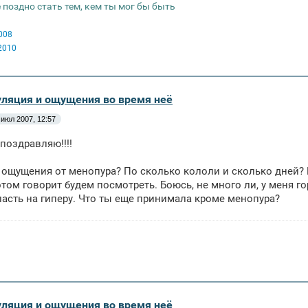
 поздно стать тем, кем ты мог бы быть
008
2010
уляция и ощущения во время неё
 июл 2007, 12:57
 поздравляю!!!!
я ощущения от менопура? По сколько кололи и сколько дней? Ме
отом говорит будем посмотреть. Боюсь, не много ли, у меня г
асть на гиперу. Что ты еще принимала кроме менопура?
уляция и ощущения во время неё