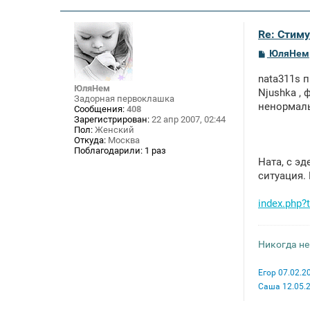
н
и
е
Re: Стим
С
ЮляНем
о
о
nata311s п
б
ЮляНем
щ
Njushka , 
Задорная первоклашка
е
ненормаль
Сообщения:
408
н
Зарегистрирован:
22 апр 2007, 02:44
и
Пол:
Женский
е
Откуда:
Москва
Поблагодарили:
1 раз
Ната, с э
ситуация.
index.php
Никогда не
Егор 07.02.2
Саша 12.05.