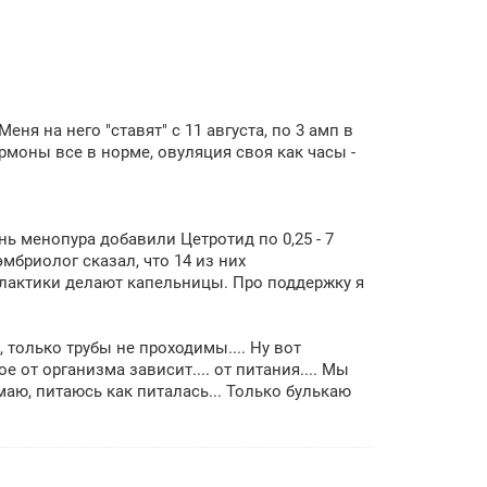
ня на него "ставят" с 11 августа, по 3 амп в
ормоны все в норме, овуляция своя как часы -
нь менопура добавили Цетротид по 0,25 - 7
мбриолог сказал, что 14 из них
филактики делают капельницы. Про поддержку я
 только трубы не проходимы.... Ну вот
е от организма зависит.... от питания.... Мы
маю, питаюсь как питалась... Только булькаю