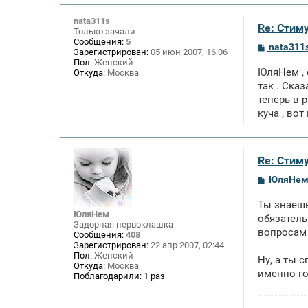
nata311s
Re: Стим
Только зачали
Сообщения:
5
С
nata311
Зарегистрирован:
05 июн 2007, 16:06
о
Пол:
Женский
о
ЮляНем , 
Откуда:
Москва
б
щ
так . Ска
е
теперь в 
н
куча , во
и
е
Re: Стим
С
ЮляНе
о
о
Ты знаешь
б
ЮляНем
щ
обязатель
Задорная первоклашка
е
вопросам 
Сообщения:
408
н
Зарегистрирован:
22 апр 2007, 02:44
и
Пол:
Женский
е
Ну, а ты 
Откуда:
Москва
именно го
Поблагодарили:
1 раз