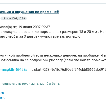
уляция и ощущения во время неё
19 июл 2007, 10:59
исал(а) чт, 19 июля 2007 09:37
фолликулы выросли до нормальных размеров 18 и 20 мм . Но я д
но , чтобы за 3 дня стимульки все так поперло.
дентичной проблемой есть несколько девочек на пробирке. Я 
 Вот ссылка на ее вопрос эмбриологу (если это как-то поможет
?t=msg&th=5912&am
p;start=0&S=9e1fd76d90e5f544ebb85666abd91
 поздно стать тем, кем ты мог бы быть
008
2010