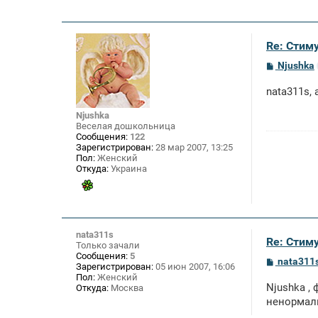
Re: Стим
С
Njushka
о
о
nata311s,
б
щ
е
Njushka
н
Веселая дошкольница
и
Сообщения:
122
е
Зарегистрирован:
28 мар 2007, 13:25
Пол:
Женский
Откуда:
Украина
nata311s
Re: Стим
Только зачали
Сообщения:
5
С
nata311
Зарегистрирован:
05 июн 2007, 16:06
о
Пол:
Женский
о
Njushka ,
Откуда:
Москва
б
щ
ненормаль
е