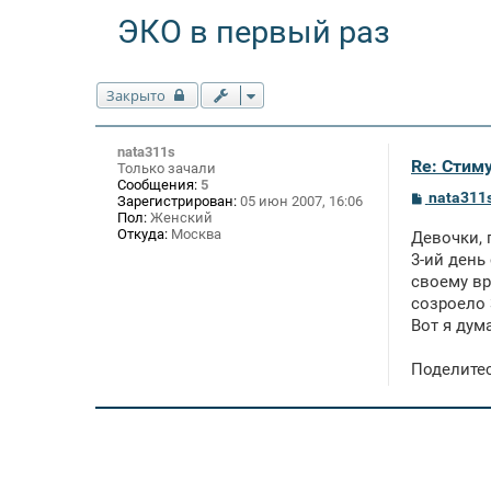
ЭКО в первый раз
Закрыто
nata311s
Re: Стим
Только зачали
Сообщения:
5
С
nata311
Зарегистрирован:
05 июн 2007, 16:06
о
Пол:
Женский
о
Откуда:
Москва
Девочки, 
б
щ
3-ий день
е
своему вр
н
созроело 
и
е
Вот я дум
Поделитес