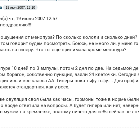
а
19 июл 2007, 13:10
л(а) чт, 19 июля 2007 12:57
 поздравляю!!!!
я ощущения от менопура? По сколько кололи и сколько дней? Ме
отом говорит будем посмотреть. Боюсь, не много ли, у меня г
асть на гиперу. Что ты еще принимала кроме менопура?
пуре 10 дней по 3 ампулы, потом 2 дня по две. На седьмой де
ом Хорагон, собственно пункция, взяли 24 клеточки. Сегодня э
рились и все класса АА. Гиперы пока тьфу-тьфу.... Для про
ажется стандартная, как у всех.
же овуляция своя была как часы, гормоны тоже в норме были,
о вроде ответила на вопросы. А будет гипера или нет, наверно
 с мужем на кремлевке, поэтому ничего для себя сейчас не ло
.