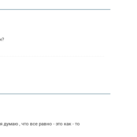
и?
думаю , что все равно - это как - то