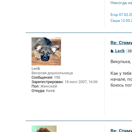
Никогда не
Егор 07.02.2
Саша 12.05.
Re: Стим
С
Lerik
19
о
о
Викулька,
б
щ
Lerik
е
Веселая дошкольница
Как у теб
н
Сообщения:
155
начале, п
и
Зарегистрирован:
18 июл 2007, 16:06
е
боюсь поп
Пол:
Женский
Откуда:
Киев
Re: Стим