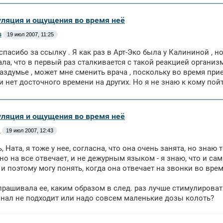
уляция и ощущения во время неё
s
19 июл 2007, 11:25
спасибо за ссылку . Я как раз в Арт-Эко была у Калининой , 
зала, что в первый раз сталкивается с такой реакцией организ
раздумье , может мне сменить врача , поскольку во время прие
т и нет досточного времени на других. Но я не знаю к кому пой
уляция и ощущения во время неё
м
19 июл 2007, 12:43
, Ната, я тоже у нее, согласна, что она очень занята, но знаю
но на все отвечает, и не дежурным языком - я знаю, что и с
и поэтому могу понять, когда она отвечает на звонки во вре
спрашивала ее, каким образом в след. раз лучше стимулироват
нал не подходит или надо совсем маленькие дозы колоть?