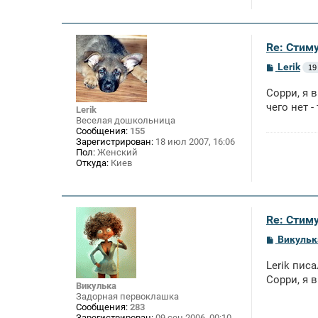
Re: Стим
С
Lerik
19
о
о
Сорри, я 
б
щ
чего нет -
Lerik
е
Веселая дошкольница
н
Сообщения:
155
и
Зарегистрирован:
18 июл 2007, 16:06
е
Пол:
Женский
Откуда:
Киев
Re: Стим
С
Викульк
о
о
Lerik писа
б
щ
Сорри, я в
Викулька
е
Задорная первоклашка
н
Сообщения:
283
и
Зарегистрирован:
09 сен 2006, 00:10
е