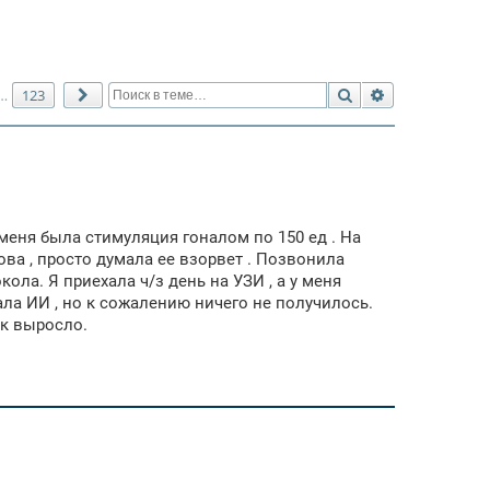
Поиск
Расширенный 
123
…
След.
 меня была стимуляция гоналом по 150 ед . На
ова , просто думала ее взорвет . Позвонила
ла. Я приехала ч/з день на УЗИ , а у меня
ала ИИ , но к сожалению ничего не получилось.
ак выросло.