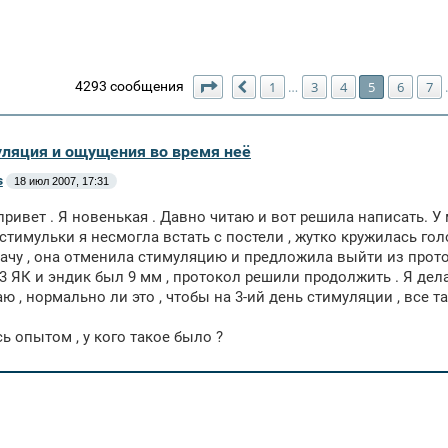
Страница
5
из
123
4293 сообщения
1
3
4
5
6
7
…
Пред.
уляция и ощущения во время неё
s
18 июл 2007, 17:31
привет . Я новенькая . Давно читаю и вот решила написать. У
 стимульки я несмогла встать с постели , жутко кружилась гол
ачу , она отменила стимуляцию и предложила выйти из протоко
3 ЯК и эндик был 9 мм , протокол решили продолжить . Я дел
аю , нормально ли это , чтобы на 3-ий день стимуляции , все т
ь опытом , у кого такое было ?