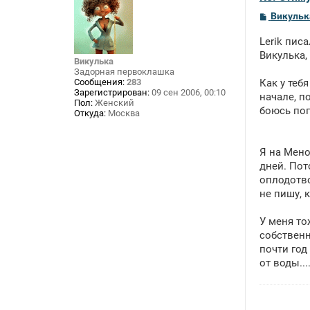
С
Викульк
о
о
Lerik писа
б
щ
Викулька,
Викулька
е
Задорная первоклашка
н
Сообщения:
283
Как у теб
и
Зарегистрирован:
09 сен 2006, 00:10
е
начале, п
Пол:
Женский
боюсь поп
Откуда:
Москва
Я на Мено
дней. Пот
оплодотво
не пишу, к
У меня то
собственн
почти год
от воды...