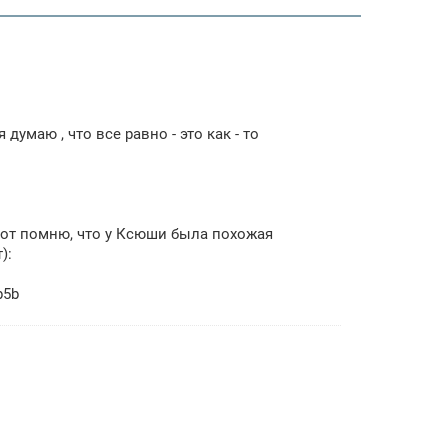
умаю , что все равно - это как - то
вот помню, что у Ксюши была похожая
):
b5b