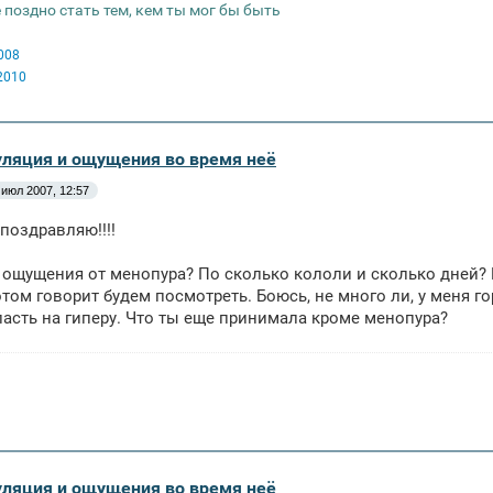
 поздно стать тем, кем ты мог бы быть
008
2010
уляция и ощущения во время неё
 июл 2007, 12:57
 поздравляю!!!!
я ощущения от менопура? По сколько кололи и сколько дней? Ме
отом говорит будем посмотреть. Боюсь, не много ли, у меня г
асть на гиперу. Что ты еще принимала кроме менопура?
уляция и ощущения во время неё