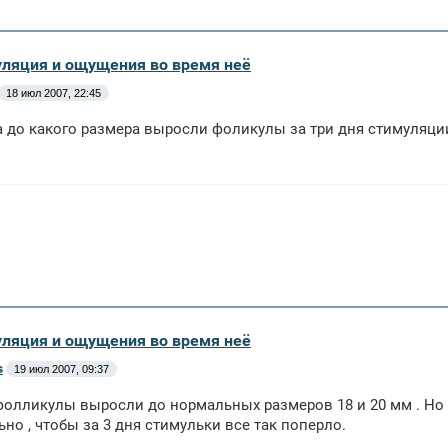
уляция и ощущения во время неё
18 июл 2007, 22:45
 а до какого размера выросли фоликулы за три дня стимуляци
уляция и ощущения во время неё
s
19 июл 2007, 09:37
 фолликулы выросли до нормальных размеров 18 и 20 мм . Но я 
но , чтобы за 3 дня стимульки все так поперло.