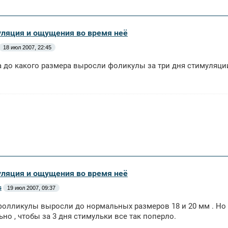
уляция и ощущения во время неё
18 июл 2007, 22:45
 а до какого размера выросли фоликулы за три дня стимуляци
уляция и ощущения во время неё
s
19 июл 2007, 09:37
 фолликулы выросли до нормальных размеров 18 и 20 мм . Но я 
но , чтобы за 3 дня стимульки все так поперло.