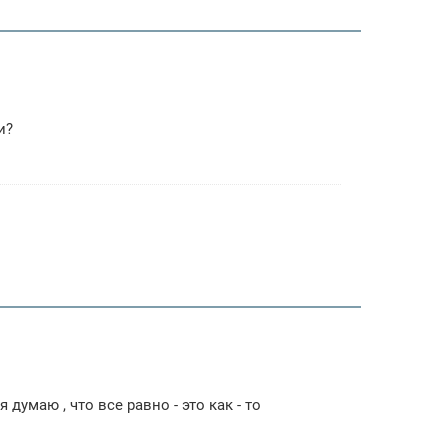
и?
думаю , что все равно - это как - то