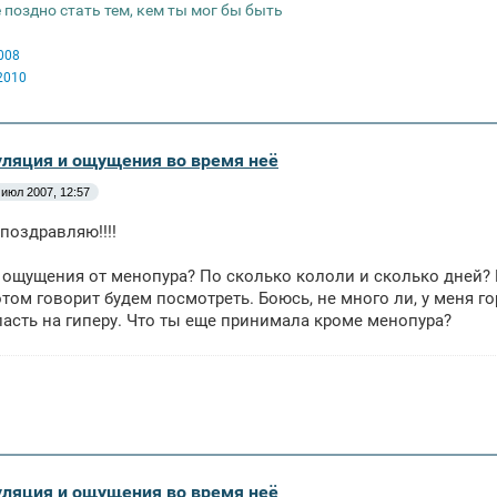
 поздно стать тем, кем ты мог бы быть
008
2010
уляция и ощущения во время неё
 июл 2007, 12:57
 поздравляю!!!!
я ощущения от менопура? По сколько кололи и сколько дней? Ме
отом говорит будем посмотреть. Боюсь, не много ли, у меня г
асть на гиперу. Что ты еще принимала кроме менопура?
уляция и ощущения во время неё