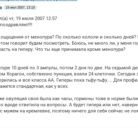
а
19 июл 2007, 13:10
л(а) чт, 19 июля 2007 12:57
 поздравляю!!!!
я ощущения от менопура? По сколько кололи и сколько дней? Ме
отом говорит будем посмотреть. Боюсь, не много ли, у меня г
асть на гиперу. Что ты еще принимала кроме менопура?
пуре 10 дней по 3 ампулы, потом 2 дня по две. На седьмой де
ом Хорагон, собственно пункция, взяли 24 клеточки. Сегодня э
рились и все класса АА. Гиперы пока тьфу-тьфу.... Для про
ажется стандартная, как у всех.
же овуляция своя была как часы, гормоны тоже в норме были,
о вроде ответила на вопросы. А будет гипера или нет, наверно
 с мужем на кремлевке, поэтому ничего для себя сейчас не ло
.