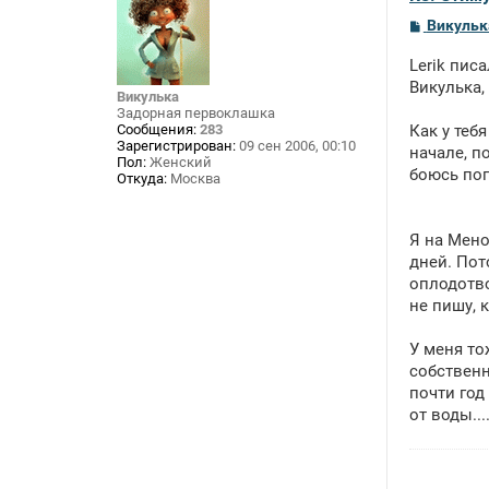
С
Викульк
о
о
Lerik писа
б
щ
Викулька,
Викулька
е
Задорная первоклашка
н
Сообщения:
283
Как у теб
и
Зарегистрирован:
09 сен 2006, 00:10
е
начале, п
Пол:
Женский
боюсь поп
Откуда:
Москва
Я на Мено
дней. Пот
оплодотво
не пишу, к
У меня то
собственн
почти год
от воды...