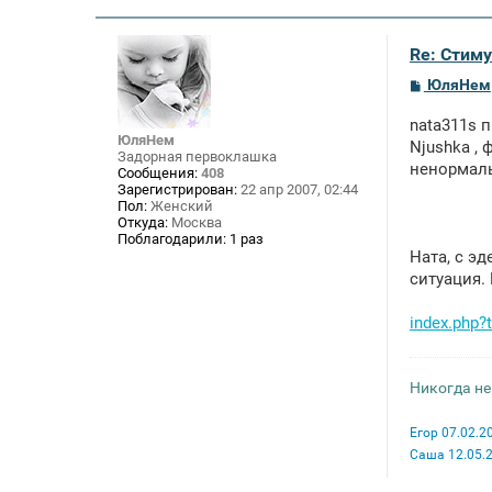
н
и
е
Re: Стим
С
ЮляНем
о
о
nata311s п
б
ЮляНем
щ
Njushka , 
Задорная первоклашка
е
ненормаль
Сообщения:
408
н
Зарегистрирован:
22 апр 2007, 02:44
и
Пол:
Женский
е
Откуда:
Москва
Поблагодарили:
1 раз
Ната, с э
ситуация.
index.php
Никогда не
Егор 07.02.2
Саша 12.05.