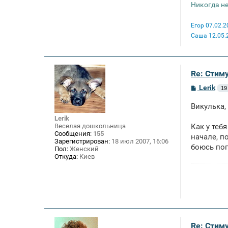
Никогда не
Егор 07.02.2
Саша 12.05.
Re: Стим
С
Lerik
19
о
о
Викулька,
б
щ
Lerik
е
Веселая дошкольница
Как у теб
н
Сообщения:
155
начале, п
и
Зарегистрирован:
18 июл 2007, 16:06
е
боюсь поп
Пол:
Женский
Откуда:
Киев
Re: Стим