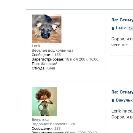
Re: Стим
С
Lerik
19
о
о
Сорри, я 
б
щ
чего нет -
Lerik
е
Веселая дошкольница
н
Сообщения:
155
и
Зарегистрирован:
18 июл 2007, 16:06
е
Пол:
Женский
Откуда:
Киев
Re: Стим
С
Викульк
о
о
Lerik писа
б
щ
Сорри, я в
Викулька
е
Задорная первоклашка
н
Сообщения:
283
и
Зарегистрирован:
09 сен 2006, 00:10
е