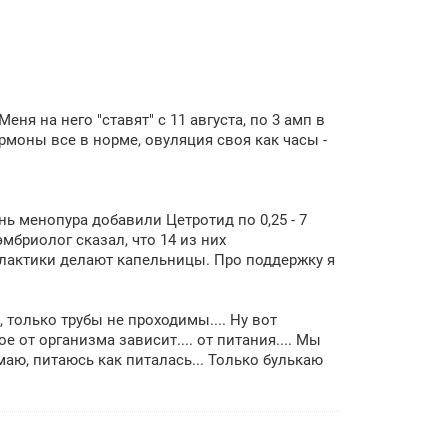
ня на него "ставят" с 11 августа, по 3 амп в
ормоны все в норме, овуляция своя как часы -
нь менопура добавили Цетротид по 0,25 - 7
мбриолог сказал, что 14 из них
филактики делают капельницы. Про поддержку я
 только трубы не проходимы.... Ну вот
е от организма зависит.... от питания.... Мы
маю, питаюсь как питалась... Только булькаю