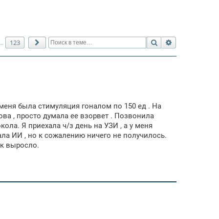
Поиск
Расширенный 
123
…
След.
 меня была стимуляция гоналом по 150 ед . На
ова , просто думала ее взорвет . Позвонила
ла. Я приехала ч/з день на УЗИ , а у меня
ала ИИ , но к сожалению ничего не получилось.
ак выросло.