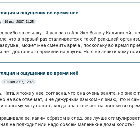
уляция и ощущения во время неё
s
19 июл 2007, 11:25
спасибо за ссылку . Я как раз в Арт-Эко была у Калининой , 
зала, что в первый раз сталкивается с такой реакцией организ
раздумье , может мне сменить врача , поскольку во время прие
т и нет досточного времени на других. Но я не знаю к кому пой
уляция и ощущения во время неё
м
19 июл 2007, 12:43
, Ната, я тоже у нее, согласна, что она очень занята, но знаю
но на все отвечает, и не дежурным языком - я знаю, что и с
и поэтому могу понять, когда она отвечает на звонки во вре
спрашивала ее, каким образом в след. раз лучше стимулироват
нал не подходит или надо совсем маленькие дозы колоть?