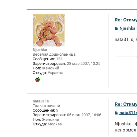
Re: Стим
С
Njushka
о
о
nata311s,
б
щ
е
Njushka
н
Веселая дошкольница
и
Сообщения:
122
е
Зарегистрирован:
28 мар 2007, 13:25
Пол:
Женский
Откуда:
Украина
nata311s
Re: Стим
Только зачали
Сообщения:
5
С
nata311
Зарегистрирован:
05 июн 2007, 16:06
о
Пол:
Женский
о
Njushka ,
Откуда:
Москва
б
щ
ненормаль
е