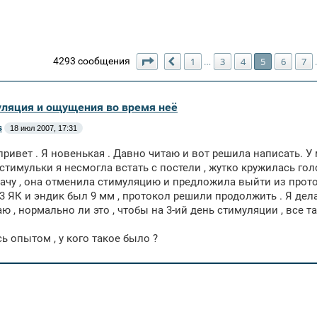
Страница
5
из
123
4293 сообщения
1
3
4
5
6
7
…
Пред.
уляция и ощущения во время неё
s
18 июл 2007, 17:31
привет . Я новенькая . Давно читаю и вот решила написать. У
 стимульки я несмогла встать с постели , жутко кружилась гол
ачу , она отменила стимуляцию и предложила выйти из протоко
3 ЯК и эндик был 9 мм , протокол решили продолжить . Я дел
аю , нормально ли это , чтобы на 3-ий день стимуляции , все т
ь опытом , у кого такое было ?