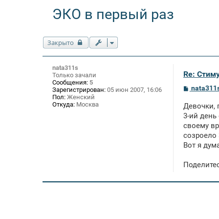
ЭКО в первый раз
Закрыто
nata311s
Re: Стим
Только зачали
Сообщения:
5
С
nata311
Зарегистрирован:
05 июн 2007, 16:06
о
Пол:
Женский
о
Откуда:
Москва
Девочки, 
б
щ
3-ий день
е
своему вр
н
созроело 
и
е
Вот я дум
Поделитес