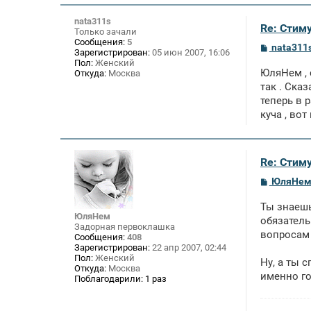
nata311s
Re: Стим
Только зачали
Сообщения:
5
С
nata311
Зарегистрирован:
05 июн 2007, 16:06
о
Пол:
Женский
о
ЮляНем , 
Откуда:
Москва
б
щ
так . Ска
е
теперь в 
н
куча , во
и
е
Re: Стим
С
ЮляНе
о
о
Ты знаешь
б
ЮляНем
щ
обязатель
Задорная первоклашка
е
вопросам 
Сообщения:
408
н
Зарегистрирован:
22 апр 2007, 02:44
и
Пол:
Женский
е
Ну, а ты 
Откуда:
Москва
именно го
Поблагодарили:
1 раз