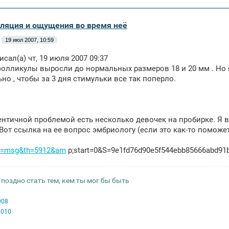
уляция и ощущения во время неё
19 июл 2007, 10:59
исал(а) чт, 19 июля 2007 09:37
фолликулы выросли до нормальных размеров 18 и 20 мм . Но я д
но , чтобы за 3 дня стимульки все так поперло.
дентичной проблемой есть несколько девочек на пробирке. Я 
 Вот ссылка на ее вопрос эмбриологу (если это как-то поможет
?t=msg&th=5912&am
p;start=0&S=9e1fd76d90e5f544ebb85666abd91
 поздно стать тем, кем ты мог бы быть
008
2010