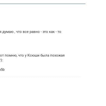
умаю , что все равно - это как - то
вот помню, что у Ксюши была похожая
):
b5b