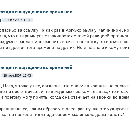
уляция и ощущения во время неё
s
19 июл 2007, 11:25
спасибо за ссылку . Я как раз в Арт-Эко была у Калининой , 
зала, что в первый раз сталкивается с такой реакцией организ
раздумье , может мне сменить врача , поскольку во время прие
т и нет досточного времени на других. Но я не знаю к кому пой
уляция и ощущения во время неё
м
19 июл 2007, 12:43
, Ната, я тоже у нее, согласна, что она очень занята, но знаю
но на все отвечает, и не дежурным языком - я знаю, что и с
и поэтому могу понять, когда она отвечает на звонки во вре
спрашивала ее, каким образом в след. раз лучше стимулироват
нал не подходит или надо совсем маленькие дозы колоть?