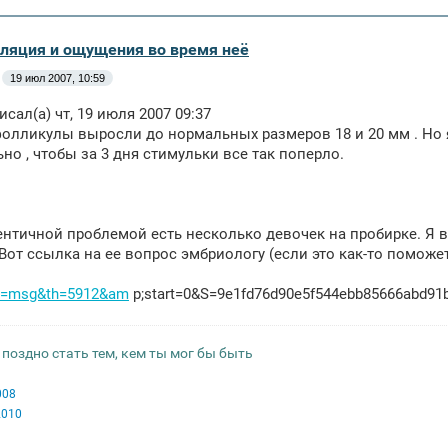
уляция и ощущения во время неё
19 июл 2007, 10:59
исал(а) чт, 19 июля 2007 09:37
фолликулы выросли до нормальных размеров 18 и 20 мм . Но я д
но , чтобы за 3 дня стимульки все так поперло.
дентичной проблемой есть несколько девочек на пробирке. Я 
 Вот ссылка на ее вопрос эмбриологу (если это как-то поможет
?t=msg&th=5912&am
p;start=0&S=9e1fd76d90e5f544ebb85666abd91
 поздно стать тем, кем ты мог бы быть
008
2010