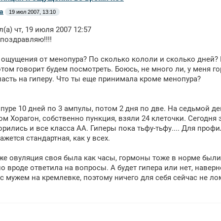
а
19 июл 2007, 13:10
л(а) чт, 19 июля 2007 12:57
 поздравляю!!!!
я ощущения от менопура? По сколько кололи и сколько дней? Ме
отом говорит будем посмотреть. Боюсь, не много ли, у меня г
асть на гиперу. Что ты еще принимала кроме менопура?
пуре 10 дней по 3 ампулы, потом 2 дня по две. На седьмой де
ом Хорагон, собственно пункция, взяли 24 клеточки. Сегодня э
рились и все класса АА. Гиперы пока тьфу-тьфу.... Для про
ажется стандартная, как у всех.
же овуляция своя была как часы, гормоны тоже в норме были,
о вроде ответила на вопросы. А будет гипера или нет, наверно
 с мужем на кремлевке, поэтому ничего для себя сейчас не ло
.