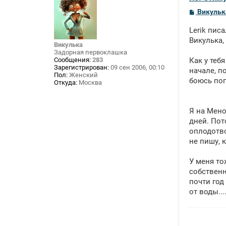
С
Викульк
о
о
Lerik писа
б
щ
Викулька,
Викулька
е
Задорная первоклашка
н
Сообщения:
283
Как у теб
и
Зарегистрирован:
09 сен 2006, 00:10
е
начале, п
Пол:
Женский
боюсь поп
Откуда:
Москва
Я на Мено
дней. Пот
оплодотво
не пишу, к
У меня то
собственн
почти год
от воды...