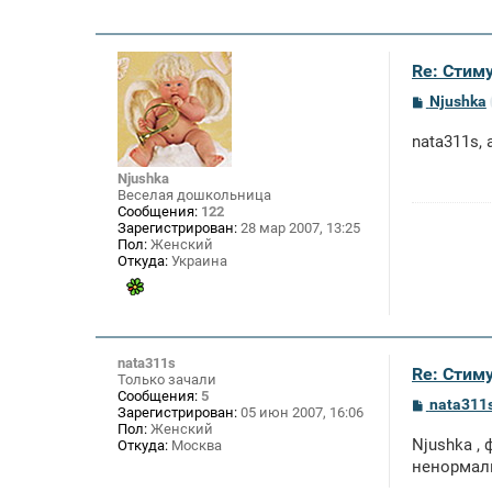
Re: Стим
С
Njushka
о
о
nata311s,
б
щ
е
Njushka
н
Веселая дошкольница
и
Сообщения:
122
е
Зарегистрирован:
28 мар 2007, 13:25
Пол:
Женский
Откуда:
Украина
nata311s
Re: Стим
Только зачали
Сообщения:
5
С
nata311
Зарегистрирован:
05 июн 2007, 16:06
о
Пол:
Женский
о
Njushka ,
Откуда:
Москва
б
щ
ненормаль
е