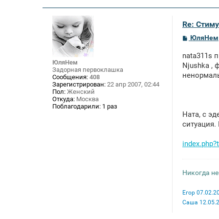
н
и
е
Re: Стим
С
ЮляНем
о
о
nata311s п
б
ЮляНем
щ
Njushka , 
Задорная первоклашка
е
ненормаль
Сообщения:
408
н
Зарегистрирован:
22 апр 2007, 02:44
и
Пол:
Женский
е
Откуда:
Москва
Поблагодарили:
1 раз
Ната, с э
ситуация.
index.php
Никогда не
Егор 07.02.2
Саша 12.05.