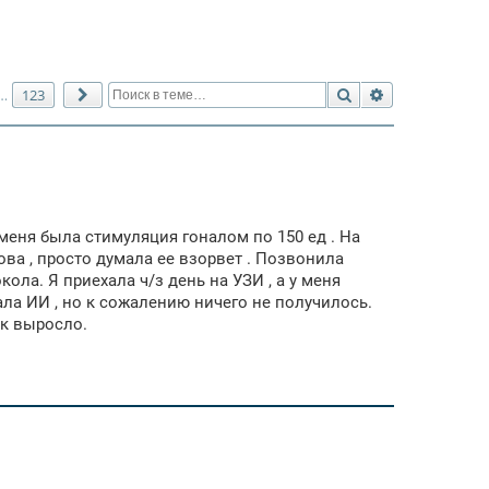
Поиск
Расширенный 
123
…
След.
 меня была стимуляция гоналом по 150 ед . На
ова , просто думала ее взорвет . Позвонила
ла. Я приехала ч/з день на УЗИ , а у меня
ала ИИ , но к сожалению ничего не получилось.
ак выросло.