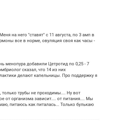
ня на него "ставят" с 11 августа, по 3 амп в
ормоны все в норме, овуляция своя как часы -
нь менопура добавили Цетротид по 0,25 - 7
мбриолог сказал, что 14 из них
филактики делают капельницы. Про поддержку я
 только трубы не проходимы.... Ну вот
е от организма зависит.... от питания.... Мы
маю, питаюсь как питалась... Только булькаю