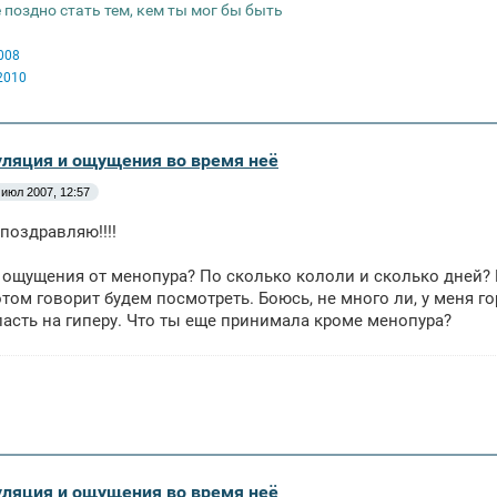
 поздно стать тем, кем ты мог бы быть
008
2010
уляция и ощущения во время неё
 июл 2007, 12:57
 поздравляю!!!!
я ощущения от менопура? По сколько кололи и сколько дней? Ме
отом говорит будем посмотреть. Боюсь, не много ли, у меня г
асть на гиперу. Что ты еще принимала кроме менопура?
уляция и ощущения во время неё