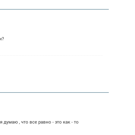
и?
думаю , что все равно - это как - то