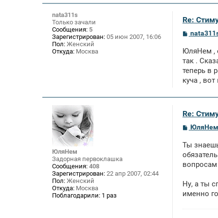
nata311s
Re: Стим
Только зачали
Сообщения:
5
С
nata311
Зарегистрирован:
05 июн 2007, 16:06
о
Пол:
Женский
о
ЮляНем , 
Откуда:
Москва
б
щ
так . Ска
е
теперь в 
н
куча , во
и
е
Re: Стим
С
ЮляНе
о
о
Ты знаешь
б
ЮляНем
щ
обязатель
Задорная первоклашка
е
вопросам 
Сообщения:
408
н
Зарегистрирован:
22 апр 2007, 02:44
и
Пол:
Женский
е
Ну, а ты 
Откуда:
Москва
именно го
Поблагодарили:
1 раз