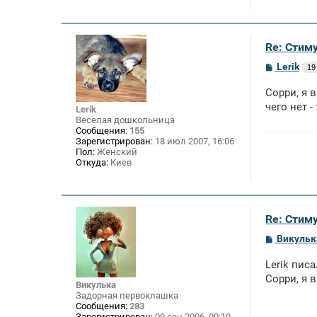
Re: Стим
С
Lerik
19
о
о
Сорри, я 
б
щ
чего нет -
Lerik
е
Веселая дошкольница
н
Сообщения:
155
и
Зарегистрирован:
18 июл 2007, 16:06
е
Пол:
Женский
Откуда:
Киев
Re: Стим
С
Викульк
о
о
Lerik писа
б
щ
Сорри, я в
Викулька
е
Задорная первоклашка
н
Сообщения:
283
и
Зарегистрирован:
09 сен 2006, 00:10
е