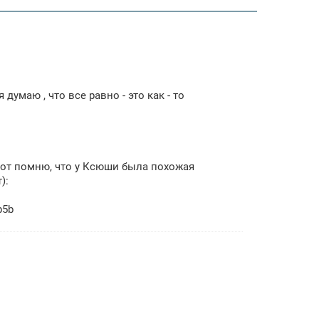
умаю , что все равно - это как - то
вот помню, что у Ксюши была похожая
):
b5b