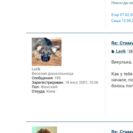
Никогда не
Егор 07.02.2
Саша 12.05.
Re: Стим
С
Lerik
19
о
о
Викулька,
б
щ
Lerik
е
Веселая дошкольница
Как у теб
н
Сообщения:
155
начале, п
и
Зарегистрирован:
18 июл 2007, 16:06
е
боюсь поп
Пол:
Женский
Откуда:
Киев
Re: Стим