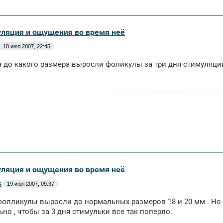
уляция и ощущения во время неё
18 июл 2007, 22:45
 а до какого размера выросли фоликулы за три дня стимуляци
уляция и ощущения во время неё
s
19 июл 2007, 09:37
 фолликулы выросли до нормальных размеров 18 и 20 мм . Но я 
но , чтобы за 3 дня стимульки все так поперло.