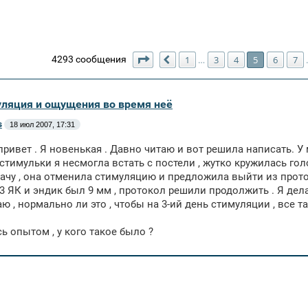
Страница
5
из
123
4293 сообщения
1
3
4
5
6
7
…
Пред.
уляция и ощущения во время неё
s
18 июл 2007, 17:31
привет . Я новенькая . Давно читаю и вот решила написать. У
 стимульки я несмогла встать с постели , жутко кружилась гол
ачу , она отменила стимуляцию и предложила выйти из протоко
3 ЯК и эндик был 9 мм , протокол решили продолжить . Я дел
аю , нормально ли это , чтобы на 3-ий день стимуляции , все т
ь опытом , у кого такое было ?