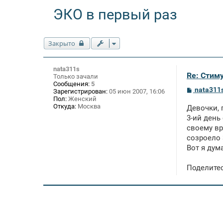
ЭКО в первый раз
Закрыто
nata311s
Re: Стим
Только зачали
Сообщения:
5
С
nata311
Зарегистрирован:
05 июн 2007, 16:06
о
Пол:
Женский
о
Откуда:
Москва
Девочки, 
б
щ
3-ий день
е
своему вр
н
созроело 
и
е
Вот я дум
Поделитес