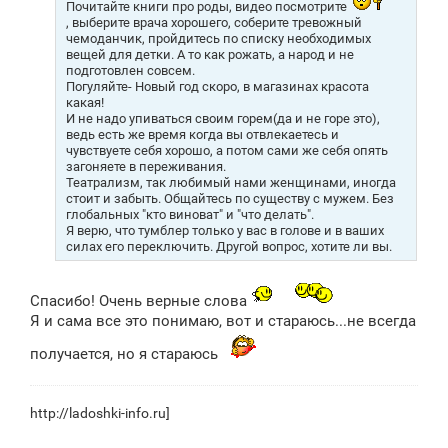
Почитайте книги про роды, видео посмотрите
, выберите врача хорошего, соберите тревожный
чемоданчик, пройдитесь по списку необходимых
вещей для детки. А то как рожать, а народ и не
подготовлен совсем.
Погуляйте- Новый год скоро, в магазинах красота
какая!
И не надо упиваться своим горем(да и не горе это),
ведь есть же время когда вы отвлекаетесь и
чувствуете себя хорошо, а потом сами же себя опять
загоняете в переживания.
Театрализм, так любимый нами женщинами, иногда
стоит и забыть. Общайтесь по существу с мужем. Без
глобальных "кто виноват" и "что делать".
Я верю, что тумблер только у вас в голове и в ваших
силах его переключить. Другой вопрос, хотите ли вы.
Спасибо! Очень верные слова
Я и сама все это понимаю, вот и стараюсь...не всегда
получается, но я стараюсь
http://ladoshki-info.ru]