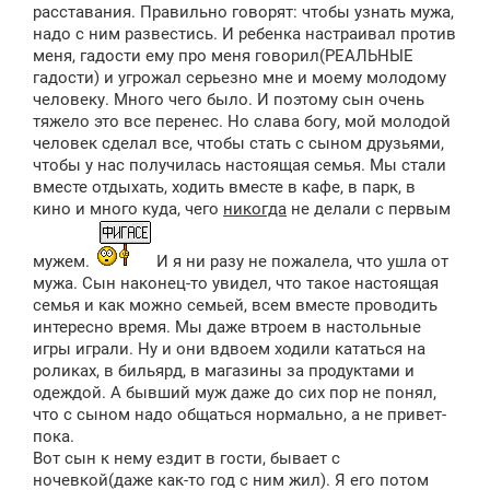
расставания. Правильно говорят: чтобы узнать мужа,
надо с ним развестись. И ребенка настраивал против
меня, гадости ему про меня говорил(РЕАЛЬНЫЕ
гадости) и угрожал серьезно мне и моему молодому
человеку. Много чего было. И поэтому сын очень
тяжело это все перенес. Но слава богу, мой молодой
человек сделал все, чтобы стать с сыном друзьями,
чтобы у нас получилась настоящая семья. Мы стали
вместе отдыхать, ходить вместе в кафе, в парк, в
кино и много куда, чего
никогда
не делали с первым
мужем.
И я ни разу не пожалела, что ушла от
мужа. Сын наконец-то увидел, что такое настоящая
семья и как можно семьей, всем вместе проводить
интересно время. Мы даже втроем в настольные
игры играли. Ну и они вдвоем ходили кататься на
роликах, в бильярд, в магазины за продуктами и
одеждой. А бывший муж даже до сих пор не понял,
что с сыном надо общаться нормально, а не привет-
пока.
Вот сын к нему ездит в гости, бывает с
ночевкой(даже как-то год с ним жил). Я его потом