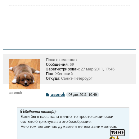
Пока в пеленках
Сообщения:
59
Зарегистрирован:
27 мар 2011, 17:46
Пол:
Женский
Откуда:
Санкт-Петербург
asenok
С
asenok
06 дек 2011, 10:49
о
о
б
щ
Seihanna писал(а):
е
Если бы я вас знала лично, то просто физически
н
сильно б тряхнула за это безобразие.
и
Не о том вы сейчас думаете и не тем занимаетесь.
е