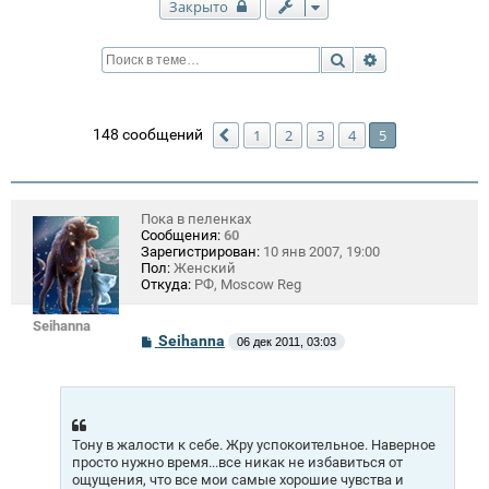
Закрыто
Поиск
Расширенный п
148 сообщений
1
2
3
4
5
Пред.
Пока в пеленках
Сообщения:
60
Зарегистрирован:
10 янв 2007, 19:00
Пол:
Женский
Откуда:
РФ, Moscow Reg
Seihanna
С
Seihanna
06 дек 2011, 03:03
о
о
б
щ
е
н
Тону в жалости к себе. Жру успокоительное. Наверное
и
е
просто нужно время...все никак не избавиться от
ощущения, что все мои самые хорошие чувства и