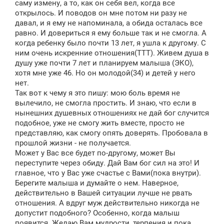
саму измену, а то, как он себя вел, когда все
открылось. И поводов он мне потом ни разу не
давал, и я ему не напоминала, а обида осталась все
равно. И довериться я ему больше так и не смогла. А
когда ребенку было почти 13 лет, я ушла к другому. С
ним очень искренние отношения(ТТТ). Живем душа в
душу уже почти 7 лет и планируем малыша (ЭКО),
хотя мне уже 46. Но он молодой(34) и детей у него
нет.
Так вот к чему я это пишу: мою боль время не
вылечило, не смогла простить. И знаю, что если в
нынешних душевных отношениях не дай бог случится
подобное, уже не смогу жить вместе, просто не
представляю, как смогу опять доверять. Пробовала в
прошлой жизни - не получается.
Может у Вас все будет по-другому, может Вы
переступите через обиду. Дай Вам бог сил на это! И
главное, что у Вас уже счастье с Вами(пока внутри).
Берегите малыша и думайте о нем. Наверное,
действительно в Вашей ситуации лучше не рвать
отношения. А вдруг муж действительно никогда не
допустит подобного? Особенно, когда малыш
появится. Желаю Вам мудрости, терпения и пока