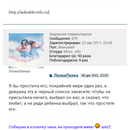
http://ladoshki-info.ru]
Задорная первоклашка
Сообщения:
279
Зарегистрирован:
22 авг 2011, 23:45
Пол:
Женский
Откуда:
Моск. обл
Благодарил (а):
93 раза
Поблагодарили:
9 раз
ЛенкаПенка
С
ЛенкаПенка
08 дек 2011, 23:03
о
о
Я бы простила его, покрайней мере один раз, а
б
щ
девушку эту в черный список занесите, чтобы не
е
присылала ничего, выбрал он вас, и сказал, что
н
любит, а не ради ребенка выбрал, так что простите
и
е
его.
Собираю в копилку чихи, не проходите мимо
:aist2: