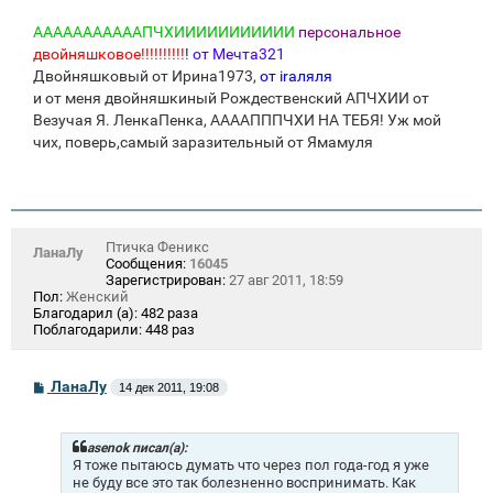
АААААААААААПЧХИИИИИИИИИИИ
персональное
двойняшковое!!!!!!!!!!
!
от Мечта321
Двойняшковый от Ирина1973,
от iraляля
и от меня двойняшкиный Рождественский АПЧХИИ от
Везучая Я. ЛенкаПенка, ААААПППЧХИ НА ТЕБЯ! Уж мой
чих, поверь,самый заразительный от Ямамуля
Птичка Феникс
ЛанаЛу
Сообщения:
16045
Зарегистрирован:
27 авг 2011, 18:59
Пол:
Женский
Благодарил (а):
482 раза
Поблагодарили:
448 раз
С
ЛанаЛу
14 дек 2011, 19:08
о
о
б
щ
asenok писал(а):
е
Я тоже пытаюсь думать что через пол года-год я уже
н
не буду все это так болезненно воспринимать. Как
и