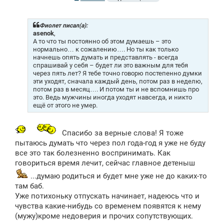
о
о
б
щ
Фиолет писал(а):
е
asenok
,
н
А то что ты постоянно об этом думаешь – это
и
нормально… к сожалению…. Но ты как только
е
начнешь опять думать и представлять - всегда
спрашивай у себя – будет ли это важным для тебя
через пять лет? Я тебе точно говорю постепенно думки
эти уходят, сначала каждый день, потом раз в неделю,
потом раз в месяц…. И потом ты и не вспомнишь про
это. Ведь мужчины иногда уходят навсегда, и никто
ещё от этого не умер.
Спасибо за верные слова! Я тоже
пытаюсь думать что через пол года-год я уже не буду
все это так болезненно воспринимать. Как
говориться время лечит, сейчас главное детеныш
...думаю родиться и будет мне уже не до каких-то
там баб.
Уже потихоньку отпускать начинает, надеюсь что и
чувства какие-нибудь со временем появятся к нему
(мужу)кроме недоверия и прочих сопутствующих.