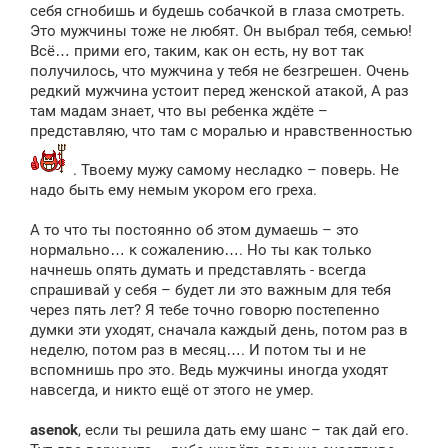
себя сгнобишь и будешь собачкой в глаза смотреть.
Это мужчины тоже не любят. Он выбрал тебя, семью!
Всё… прими его, таким, как он есть, ну вот так
получилось, что мужчина у тебя не безгрешен. Очень
редкий мужчина устоит перед женской атакой, А раз
там мадам знает, что вы ребенка ждёте –
представляю, что там с моралью и нравственностью
. Твоему мужу самому несладко – поверь. Не
надо быть ему немым укором его греха.
А то что ты постоянно об этом думаешь – это
нормально… к сожалению…. Но ты как только
начнешь опять думать и представлять - всегда
спрашивай у себя – будет ли это важным для тебя
через пять лет? Я тебе точно говорю постепенно
думки эти уходят, сначала каждый день, потом раз в
неделю, потом раз в месяц…. И потом ты и не
вспомнишь про это. Ведь мужчины иногда уходят
навсегда, и никто ещё от этого не умер.
asenok
, если ты решила дать ему шанс – так дай его.