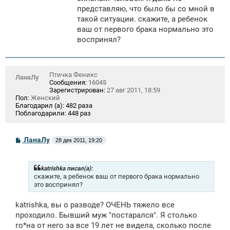
н
представляю, что было бы со мной в
и
е
такой ситуации. скажите, а ребенок
ваш от первого брака нормально это
воспринял?
Птичка Феникс
ЛанаЛу
Сообщения:
16045
Зарегистрирован:
27 авг 2011, 18:59
Пол:
Женский
Благодарил (а):
482 раза
Поблагодарили:
448 раз
С
ЛанаЛу
28 дек 2011, 19:20
о
о
б
щ
katrishka писал(а):
е
скажите, а ребенок ваш от первого брака нормально
н
это воспринял?
и
е
katrishka, вы о разводе? ОЧЕНЬ тяжело все
проходило. Бывший муж "постарался". Я столько
го*на от него за все 19 лет не видела, сколько после