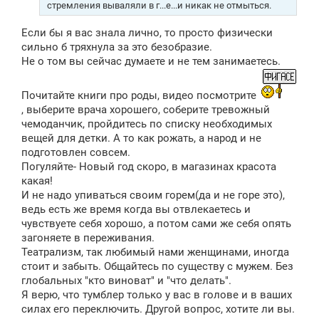
стремления вываляли в г...е...и никак не отмыться.
Если бы я вас знала лично, то просто физически
сильно б тряхнула за это безобразие.
Не о том вы сейчас думаете и не тем занимаетесь.
Почитайте книги про роды, видео посмотрите
, выберите врача хорошего, соберите тревожный
чемоданчик, пройдитесь по списку необходимых
вещей для детки. А то как рожать, а народ и не
подготовлен совсем.
Погуляйте- Новый год скоро, в магазинах красота
какая!
И не надо упиваться своим горем(да и не горе это),
ведь есть же время когда вы отвлекаетесь и
чувствуете себя хорошо, а потом сами же себя опять
загоняете в переживания.
Театрализм, так любимый нами женщинами, иногда
стоит и забыть. Общайтесь по существу с мужем. Без
глобальных "кто виноват" и "что делать".
Я верю, что тумблер только у вас в голове и в ваших
силах его переключить. Другой вопрос, хотите ли вы.