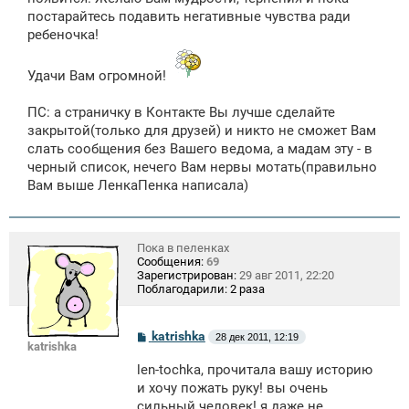
постарайтесь подавить негативные чувства ради
ребеночка!
Удачи Вам огромной!
ПС: а страничку в Контакте Вы лучше сделайте
закрытой(только для друзей) и никто не сможет Вам
слать сообщения без Вашего ведома, а мадам эту - в
черный список, нечего Вам нервы мотать(правильно
Вам выше ЛенкаПенка написала)
Пока в пеленках
Сообщения:
69
Зарегистрирован:
29 авг 2011, 22:20
Поблагодарили:
2 раза
С
katrishka
28 дек 2011, 12:19
katrishka
о
о
len-tochka, прочитала вашу историю
б
щ
и хочу пожать руку! вы очень
е
сильный человек! я даже не