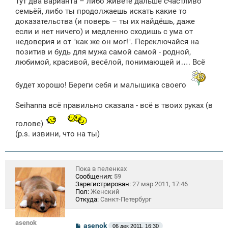
Тут два варианта – либо живёте дальше счастливо
семьёй, либо ты продолжаешь искать какие то
доказательства (и поверь – ты их найдёшь, даже
если и нет ничего) и медленно сходишь с ума от
недоверия и от "как же он мог!". Переключайся на
позитив и будь для мужа самой самой - родной,
любимой, красивой, весёлой, понимающей и…. Всё
будет хорошо! Береги себя и малышика своего
Seihanna всё правильно сказала - всё в твоих руках (в
голове)
(p.s. извини, что на ты)
Пока в пеленках
Сообщения:
59
Зарегистрирован:
27 мар 2011, 17:46
Пол:
Женский
Откуда:
Санкт-Петербург
asenok
С
asenok
06 дек 2011, 16:30