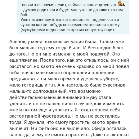
е
говориться время лечит, сейчас главное детеныш
...думаю родиться и будет мне уже не до каких-то там
баб.
Уже потихоньку отпускать начинает, надеюсь что и
чувства какие-нибудь со временем появятся к нему
(мужу)кроме недоверия и прочих сопутствующих.
Асенок, у меня похожая ситуация была. Только уже
был малыш, год ему тогда было. И бесплодие 6 лет
до того. Но он мне изменял с моей подругой. Это
еще тяжелее. После того, как это открылось, он с ней
расстался, но как-то не очень красиво со мной повел
себя: начал мне вместо оправданий претензии
предъявлять: ты мало времени уделяешь уборке,
мало готовишь и т.п. А я настолько была счастлива -
малыш-то долгожданный, что возможно
действительно меньше внимания мужу стала
уделять, и он не нашел ничего лучше, как изменить
мне и потом еще и упрекать. Я тогда совсем себя
растоптанной чувствовала. Но мы не расстались
тогда. Я думала, что смогу простить, как-то время
вылечит. Ни фига оно не вылечило. Обида осталась
навсегда, я ему не смогла простить. Даже не сколько