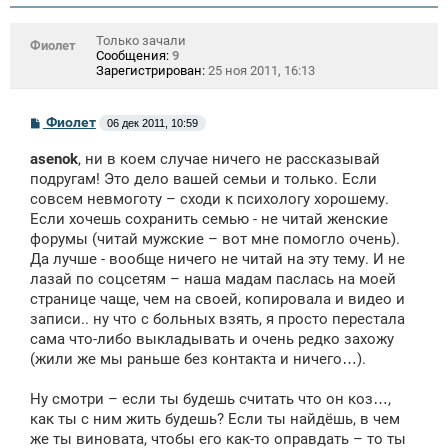
Только зачали
Фиолет
Сообщения:
9
Зарегистрирован:
25 ноя 2011, 16:13
С
Фиолет
06 дек 2011, 10:59
о
о
asenok
, ни в коем случае ничего не рассказывай
б
щ
подругам! Это дело вашей семьи и только. Если
е
совсем невмоготу – сходи к психологу хорошему.
н
Если хочешь сохранить семью - не читай женские
и
е
форумы (читай мужские – вот мне помогло очень).
Да лучше - вообще ничего не читай на эту тему. И не
лазай по соцсетям – наша мадам паслась на моей
странице чаще, чем на своей, копировала и видео и
записи.. ну что с больных взять, я просто перестала
сама что-либо выкладывать и очень редко захожу
(жили же мы раньше без контакта и ничего…).
Ну смотри – если ты будешь считать что он коз…,
как ты с ним жить будешь? Если ты найдёшь, в чем
же ты виновата, чтобы его как-то оправдать – то ты