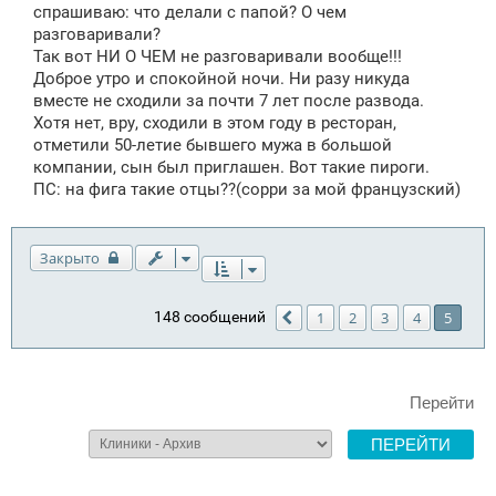
спрашиваю: что делали с папой? О чем
разговаривали?
Так вот НИ О ЧЕМ не разговаривали вообще!!!
Доброе утро и спокойной ночи. Ни разу никуда
вместе не сходили за почти 7 лет после развода.
Хотя нет, вру, сходили в этом году в ресторан,
отметили 50-летие бывшего мужа в большой
компании, сын был приглашен. Вот такие пироги.
ПС: на фига такие отцы??(сорри за мой французский)
Закрыто
148 сообщений
1
2
3
4
5
Пред.
Перейти