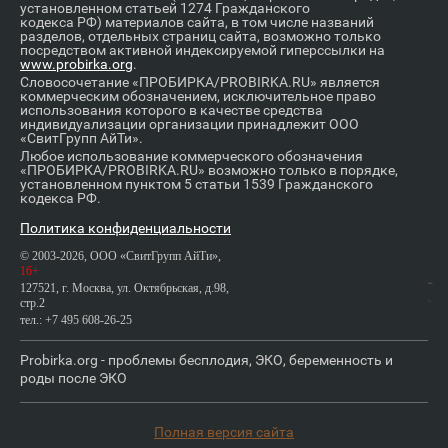
установленном статьей 1274 Гражданского
кодекса РФ) материалов сайта, в том числе названий
разделов, отдельных страниц сайта, возможно только
посредством активной индексируемой гиперссылки на
www.probirka.org
.
Словосочетание «ПРОБИРКА/PROBIRKA.RU» является
коммерческим обозначением, исключительное право
использования которого в качестве средства
индивидуализации организации принадлежит ООО
«СвитГрупп АйТи».
Любое использование коммерческого обозначения
«ПРОБИРКА/PROBIRKA.RU» возможно только в порядке,
установленном пунктом 5 статьи 1539 Гражданского
кодекса РФ.
Политика конфиденциальности
© 2003-2026, ООО «СвитГрупп АйТи»,
16+
127521, г. Москва, ул. Октябрьская, д.98,
стр.2
тел.: +7 495 608-26-25
Probirka.org - проблемы бесплодия, ЭКО, беременность и
роды после ЭКО
Полная версия сайта