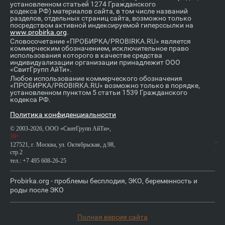
установленном статьей 1274 Гражданского
кодекса РФ) материалов сайта, в том числе названий
разделов, отдельных страниц сайта, возможно только
посредством активной индексируемой гиперссылки на
www.probirka.org
.
Словосочетание «ПРОБИРКА/PROBIRKA.RU» является
коммерческим обозначением, исключительное право
использования которого в качестве средства
индивидуализации организации принадлежит ООО
«СвитГрупп АйТи».
Любое использование коммерческого обозначения
«ПРОБИРКА/PROBIRKA.RU» возможно только в порядке,
установленном пунктом 5 статьи 1539 Гражданского
кодекса РФ.
Политика конфиденциальности
© 2003-2026, ООО «СвитГрупп АйТи»,
16+
127521, г. Москва, ул. Октябрьская, д.98,
стр.2
тел.: +7 495 608-26-25
Probirka.org - проблемы бесплодия, ЭКО, беременность и
роды после ЭКО
Полная версия сайта