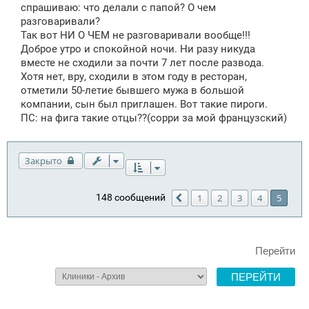
спрашиваю: что делали с папой? О чем
разговаривали?
Так вот НИ О ЧЕМ не разговаривали вообще!!!
Доброе утро и спокойной ночи. Ни разу никуда
вместе не сходили за почти 7 лет после развода.
Хотя нет, вру, сходили в этом году в ресторан,
отметили 50-летие бывшего мужа в большой
компании, сын был приглашен. Вот такие пироги.
ПС: на фига такие отцы??(сорри за мой французский)
Закрыто
148 сообщений
1
2
3
4
5
Пред.
Перейти