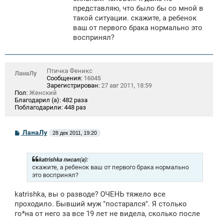
н
представляю, что было бы со мной в
и
е
такой ситуации. скажите, а ребенок
ваш от первого брака нормально это
воспринял?
Птичка Феникс
ЛанаЛу
Сообщения:
16045
Зарегистрирован:
27 авг 2011, 18:59
Пол:
Женский
Благодарил (а):
482 раза
Поблагодарили:
448 раз
С
ЛанаЛу
28 дек 2011, 19:20
о
о
б
щ
katrishka писал(а):
е
скажите, а ребенок ваш от первого брака нормально
н
это воспринял?
и
е
katrishka, вы о разводе? ОЧЕНЬ тяжело все
проходило. Бывший муж "постарался". Я столько
го*на от него за все 19 лет не видела, сколько после