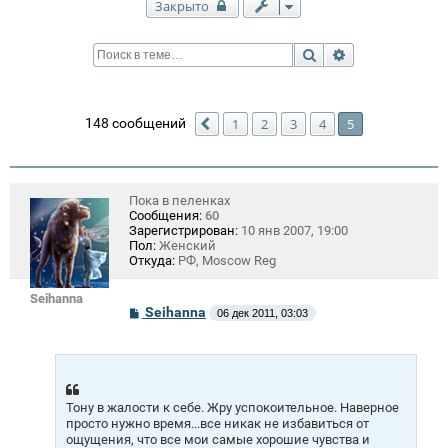
Закрыто
Поиск
Расширенный п
148 сообщений
1
2
3
4
5
Пред.
Пока в пеленках
Сообщения:
60
Зарегистрирован:
10 янв 2007, 19:00
Пол:
Женский
Откуда:
РФ, Moscow Reg
Seihanna
С
Seihanna
06 дек 2011, 03:03
о
о
б
щ
е
н
Тону в жалости к себе. Жру успокоительное. Наверное
и
е
просто нужно время...все никак не избавиться от
ощущения, что все мои самые хорошие чувства и