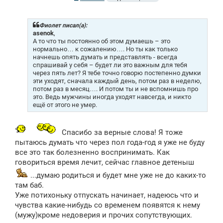
о
о
б
щ
Фиолет писал(а):
е
asenok
,
н
А то что ты постоянно об этом думаешь – это
и
нормально… к сожалению…. Но ты как только
е
начнешь опять думать и представлять - всегда
спрашивай у себя – будет ли это важным для тебя
через пять лет? Я тебе точно говорю постепенно думки
эти уходят, сначала каждый день, потом раз в неделю,
потом раз в месяц…. И потом ты и не вспомнишь про
это. Ведь мужчины иногда уходят навсегда, и никто
ещё от этого не умер.
Спасибо за верные слова! Я тоже
пытаюсь думать что через пол года-год я уже не буду
все это так болезненно воспринимать. Как
говориться время лечит, сейчас главное детеныш
...думаю родиться и будет мне уже не до каких-то
там баб.
Уже потихоньку отпускать начинает, надеюсь что и
чувства какие-нибудь со временем появятся к нему
(мужу)кроме недоверия и прочих сопутствующих.