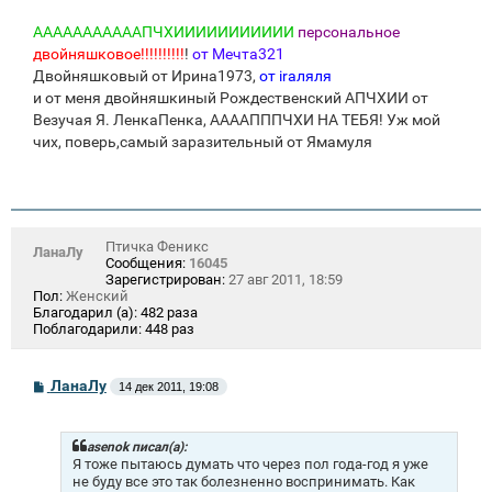
АААААААААААПЧХИИИИИИИИИИИ
персональное
двойняшковое!!!!!!!!!!
!
от Мечта321
Двойняшковый от Ирина1973,
от iraляля
и от меня двойняшкиный Рождественский АПЧХИИ от
Везучая Я. ЛенкаПенка, ААААПППЧХИ НА ТЕБЯ! Уж мой
чих, поверь,самый заразительный от Ямамуля
Птичка Феникс
ЛанаЛу
Сообщения:
16045
Зарегистрирован:
27 авг 2011, 18:59
Пол:
Женский
Благодарил (а):
482 раза
Поблагодарили:
448 раз
С
ЛанаЛу
14 дек 2011, 19:08
о
о
б
щ
asenok писал(а):
е
Я тоже пытаюсь думать что через пол года-год я уже
н
не буду все это так болезненно воспринимать. Как
и