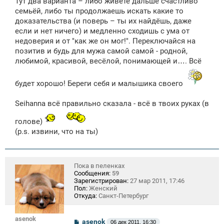
Тут два варианта – либо живёте дальше счастливо
семьёй, либо ты продолжаешь искать какие то
доказательства (и поверь – ты их найдёшь, даже
если и нет ничего) и медленно сходишь с ума от
недоверия и от "как же он мог!". Переключайся на
позитив и будь для мужа самой самой - родной,
любимой, красивой, весёлой, понимающей и…. Всё
будет хорошо! Береги себя и малышика своего
Seihanna всё правильно сказала - всё в твоих руках (в
голове)
(p.s. извини, что на ты)
Пока в пеленках
Сообщения:
59
Зарегистрирован:
27 мар 2011, 17:46
Пол:
Женский
Откуда:
Санкт-Петербург
asenok
С
asenok
06 дек 2011, 16:30