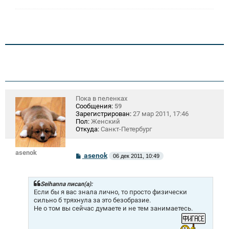
Пока в пеленках
Сообщения:
59
Зарегистрирован:
27 мар 2011, 17:46
Пол:
Женский
Откуда:
Санкт-Петербург
asenok
С
asenok
06 дек 2011, 10:49
о
о
б
щ
Seihanna писал(а):
е
Если бы я вас знала лично, то просто физически
н
сильно б тряхнула за это безобразие.
и
Не о том вы сейчас думаете и не тем занимаетесь.
е