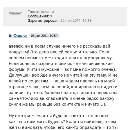
Только зачали
Фиолет
Сообщения:
9
Зарегистрирован:
25 ноя 2011, 16:13
С
Фиолет
06 дек 2011, 10:59
о
о
asenok
, ни в коем случае ничего не рассказывай
б
щ
подругам! Это дело вашей семьи и только. Если
е
совсем невмоготу – сходи к психологу хорошему.
н
Если хочешь сохранить семью - не читай женские
и
е
форумы (читай мужские – вот мне помогло очень).
Да лучше - вообще ничего не читай на эту тему. И не
лазай по соцсетям – наша мадам паслась на моей
странице чаще, чем на своей, копировала и видео и
записи.. ну что с больных взять, я просто перестала
сама что-либо выкладывать и очень редко захожу
(жили же мы раньше без контакта и ничего…).
Ну смотри – если ты будешь считать что он коз…,
как ты с ним жить будешь? Если ты найдёшь, в чем
же ты виновата, чтобы его как-то оправдать – то ты