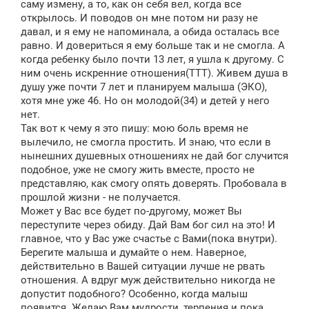
саму измену, а то, как он себя вел, когда все
открылось. И поводов он мне потом ни разу не
давал, и я ему не напоминала, а обида осталась все
равно. И довериться я ему больше так и не смогла. А
когда ребенку было почти 13 лет, я ушла к другому. С
ним очень искренние отношения(ТТТ). Живем душа в
душу уже почти 7 лет и планируем малыша (ЭКО),
хотя мне уже 46. Но он молодой(34) и детей у него
нет.
Так вот к чему я это пишу: мою боль время не
вылечило, не смогла простить. И знаю, что если в
нынешних душевных отношениях не дай бог случится
подобное, уже не смогу жить вместе, просто не
представляю, как смогу опять доверять. Пробовала в
прошлой жизни - не получается.
Может у Вас все будет по-другому, может Вы
переступите через обиду. Дай Вам бог сил на это! И
главное, что у Вас уже счастье с Вами(пока внутри).
Берегите малыша и думайте о нем. Наверное,
действительно в Вашей ситуации лучше не рвать
отношения. А вдруг муж действительно никогда не
допустит подобного? Особенно, когда малыш
появится. Желаю Вам мудрости, терпения и пока