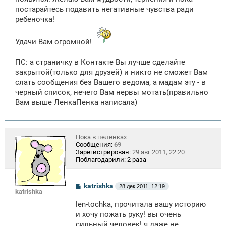
постарайтесь подавить негативные чувства ради
ребеночка!
Удачи Вам огромной!
ПС: а страничку в Контакте Вы лучше сделайте
закрытой(только для друзей) и никто не сможет Вам
слать сообщения без Вашего ведома, а мадам эту - в
черный список, нечего Вам нервы мотать(правильно
Вам выше ЛенкаПенка написала)
Пока в пеленках
Сообщения:
69
Зарегистрирован:
29 авг 2011, 22:20
Поблагодарили:
2 раза
С
katrishka
28 дек 2011, 12:19
katrishka
о
о
len-tochka, прочитала вашу историю
б
щ
и хочу пожать руку! вы очень
е
сильный человек! я даже не