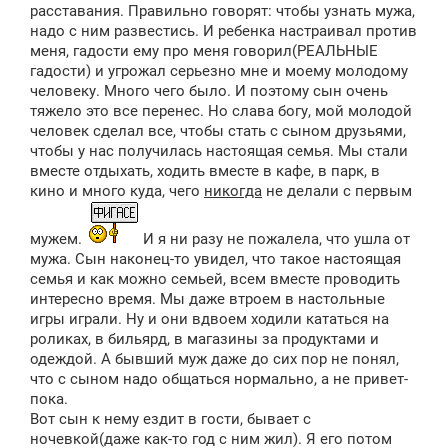
расставания. Правильно говорят: чтобы узнать мужа,
надо с ним развестись. И ребенка настраивал против
меня, гадости ему про меня говорил(РЕАЛЬНЫЕ
гадости) и угрожал серьезно мне и моему молодому
человеку. Много чего было. И поэтому сын очень
тяжело это все перенес. Но слава богу, мой молодой
человек сделал все, чтобы стать с сыном друзьями,
чтобы у нас получилась настоящая семья. Мы стали
вместе отдыхать, ходить вместе в кафе, в парк, в
кино и много куда, чего
никогда
не делали с первым
мужем.
И я ни разу не пожалела, что ушла от
мужа. Сын наконец-то увидел, что такое настоящая
семья и как можно семьей, всем вместе проводить
интересно время. Мы даже втроем в настольные
игры играли. Ну и они вдвоем ходили кататься на
роликах, в бильярд, в магазины за продуктами и
одеждой. А бывший муж даже до сих пор не понял,
что с сыном надо общаться нормально, а не привет-
пока.
Вот сын к нему ездит в гости, бывает с
ночевкой(даже как-то год с ним жил). Я его потом