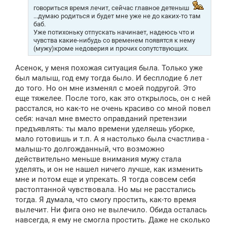
е
говориться время лечит, сейчас главное детеныш
...думаю родиться и будет мне уже не до каких-то там
баб.
Уже потихоньку отпускать начинает, надеюсь что и
чувства какие-нибудь со временем появятся к нему
(мужу)кроме недоверия и прочих сопутствующих.
Асенок, у меня похожая ситуация была. Только уже
был малыш, год ему тогда было. И бесплодие 6 лет
до того. Но он мне изменял с моей подругой. Это
еще тяжелее. После того, как это открылось, он с ней
расстался, но как-то не очень красиво со мной повел
себя: начал мне вместо оправданий претензии
предъявлять: ты мало времени уделяешь уборке,
мало готовишь и т.п. А я настолько была счастлива -
малыш-то долгожданный, что возможно
действительно меньше внимания мужу стала
уделять, и он не нашел ничего лучше, как изменить
мне и потом еще и упрекать. Я тогда совсем себя
растоптанной чувствовала. Но мы не расстались
тогда. Я думала, что смогу простить, как-то время
вылечит. Ни фига оно не вылечило. Обида осталась
навсегда, я ему не смогла простить. Даже не сколько