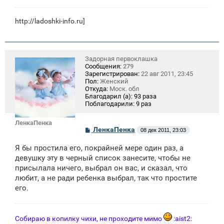
http://ladoshki-info.ru]
Задорная первоклашка
Сообщения:
279
Зарегистрирован:
22 авг 2011, 23:45
Пол:
Женский
Откуда:
Моск. обл
Благодарил (а):
93 раза
Поблагодарили:
9 раз
ЛенкаПенка
С
ЛенкаПенка
08 дек 2011, 23:03
о
о
Я бы простила его, покрайней мере один раз, а
б
щ
девушку эту в черный список занесите, чтобы не
е
присылала ничего, выбрал он вас, и сказал, что
н
любит, а не ради ребенка выбрал, так что простите
и
е
его.
Собираю в копилку чихи, не проходите мимо
:aist2: