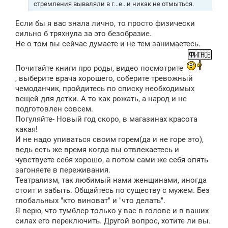
стремления вываляли в г...е...и никак не отмыться.
Если бы я вас знала лично, то просто физически
сильно б тряхнула за это безобразие.
Не о том вы сейчас думаете и не тем занимаетесь.
Почитайте книги про роды, видео посмотрите
, выберите врача хорошего, соберите тревожный
чемоданчик, пройдитесь по списку необходимых
вещей для детки. А то как рожать, а народ и не
подготовлен совсем.
Погуляйте- Новый год скоро, в магазинах красота
какая!
И не надо упиваться своим горем(да и не горе это),
ведь есть же время когда вы отвлекаетесь и
чувствуете себя хорошо, а потом сами же себя опять
загоняете в переживания.
Театрализм, так любимый нами женщинами, иногда
стоит и забыть. Общайтесь по существу с мужем. Без
глобальных "кто виноват" и "что делать".
Я верю, что тумблер только у вас в голове и в ваших
силах его переключить. Другой вопрос, хотите ли вы.