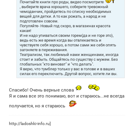
Почитайте книги про роды, видео посмотрите
, выберите врача хорошего, соберите тревожный
чемоданчик, пройдитесь по списку необходимых
вещей для детки. А то как рожать, а народ и не
подготовлен совсем.
Погуляйте- Новый год скоро, в магазинах красота
какая!
И не надо упиваться своим горем(да и не горе это),
ведь есть же время когда вы отвлекаетесь и
чувствуете себя хорошо, а потом сами же себя опять
загоняете в переживания.
Театрализм, так любимый нами женщинами, иногда
стоит и забыть. Общайтесь по существу с мужем. Без
глобальных "кто виноват" и "что делать".
Я верю, что тумблер только у вас в голове и в ваших
силах его переключить. Другой вопрос, хотите ли вы.
Спасибо! Очень верные слова
Я и сама все это понимаю, вот и стараюсь...не всегда
получается, но я стараюсь
http://ladoshki-info.ru]