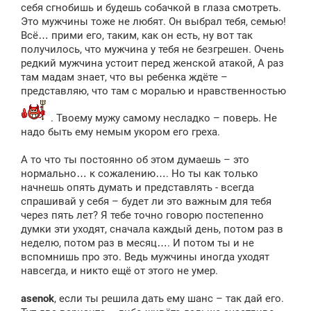
себя сгнобишь и будешь собачкой в глаза смотреть.
Это мужчины тоже не любят. Он выбрал тебя, семью!
Всё… прими его, таким, как он есть, ну вот так
получилось, что мужчина у тебя не безгрешен. Очень
редкий мужчина устоит перед женской атакой, А раз
там мадам знает, что вы ребенка ждёте –
представляю, что там с моралью и нравственностью
. Твоему мужу самому несладко – поверь. Не
надо быть ему немым укором его греха.
А то что ты постоянно об этом думаешь – это
нормально… к сожалению…. Но ты как только
начнешь опять думать и представлять - всегда
спрашивай у себя – будет ли это важным для тебя
через пять лет? Я тебе точно говорю постепенно
думки эти уходят, сначала каждый день, потом раз в
неделю, потом раз в месяц…. И потом ты и не
вспомнишь про это. Ведь мужчины иногда уходят
навсегда, и никто ещё от этого не умер.
asenok
, если ты решила дать ему шанс – так дай его.