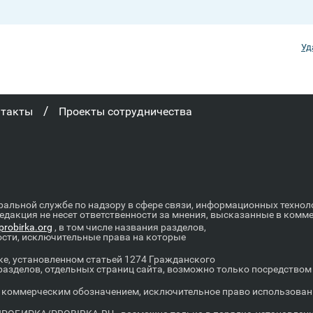
Уд
/
нтакты
Проекты сотрудничества
ральной службе по надзору в сфере связи, информационных техно
Редакция не несет ответственности за мнения, высказанные в комм
robirka.org
, в том числе названия разделов,
ости, исключительные права на которые
е, установленном статьей 1274 Гражданского
 разделов, отдельных страниц сайта, возможно только посредство
оммерческим обозначением, исключительное право использовани