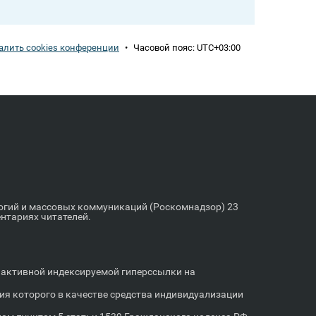
алить cookies конференции
•
Часовой пояс:
UTC+03:00
логий и массовых коммуникаций (Роскомнадзор) 23
ентариях читателей.
м активной индексируемой гиперссылки на
я которого в качестве средства индивидуализации