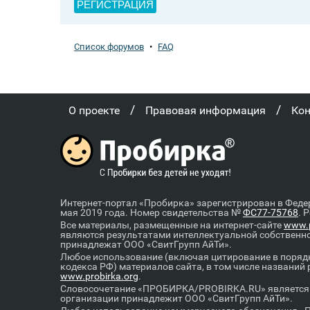
РЕГИСТРАЦИЯ
Список форумов
•
FAQ
/
/
О проекте
Правовая информация
Ко
Интернет-портал «Пробирка» зарегистрирован в Феде
мая 2019 года. Номер свидетельства №
ФС77-75768
. 
Все материалы, размещенные на интернет-сайте
www.p
являются результатами интеллектуальной собственн
принадлежат ООО «СвитГрупп АйТи».
Любое использование (включая цитирование в порядк
кодекса РФ) материалов сайта, в том числе названий
www.probirka.org
.
Словосочетание «ПРОБИРКА/PROBIRKA.RU» является к
организации принадлежит ООО «СвитГрупп АйТи».