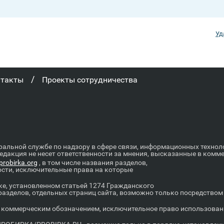
Уд
/
нтакты
Проекты сотрудничества
ральной службе по надзору в сфере связи, информационных техно
Редакция не несет ответственности за мнения, высказанные в комм
robirka.org
, в том числе названия разделов,
ости, исключительные права на которые
е, установленном статьей 1274 Гражданского
 разделов, отдельных страниц сайта, возможно только посредство
оммерческим обозначением, исключительное право использовани