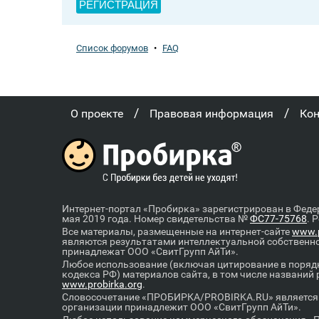
РЕГИСТРАЦИЯ
Список форумов
•
FAQ
/
/
О проекте
Правовая информация
Ко
Интернет-портал «Пробирка» зарегистрирован в Феде
мая 2019 года. Номер свидетельства №
ФС77-75768
. 
Все материалы, размещенные на интернет-сайте
www.p
являются результатами интеллектуальной собственн
принадлежат ООО «СвитГрупп АйТи».
Любое использование (включая цитирование в порядк
кодекса РФ) материалов сайта, в том числе названий
www.probirka.org
.
Словосочетание «ПРОБИРКА/PROBIRKA.RU» является к
организации принадлежит ООО «СвитГрупп АйТи».