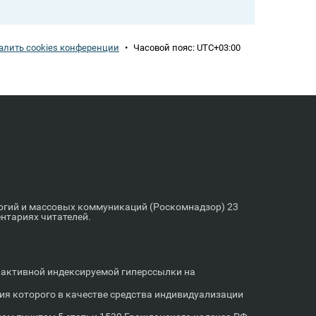
алить cookies конференции
•
Часовой пояс:
UTC+03:00
логий и массовых коммуникаций (Роскомнадзор) 23
ентариях читателей.
м активной индексируемой гиперссылки на
я которого в качестве средства индивидуализации