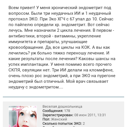
о
о
Всем привет! У меня хронический эндометрит под
б
щ
вопросом. Были три неудачных ИИ и 1 неудачный
е
протокол ЭКО. При Эко ХГЧ с 67 упал до 10. Сейчас
н
по пайпелю определи хр. эндометрит. Вот сейчас
и
е
лечусь. Мне назначили 2 цикла лечения. В первом -
антибиотики, второй - витамины, укрепление
иммунитета и препараты, улучшающие
кровообращение. Да, все циклы на КОК. А вы как
лечились? уж больно тяжко переношу лечение. И
какие результаты после лечения? Каковы шансы на
успех имплантации. У меня помимо всего прочего
СКПЯ, овуляции нет. Три ИИ делали на кломифене,
очень плохо рос эндометрий, а при ЭКО на пурегоне
эндометрий был отличный. Мой врач связывает
неудачу с эндометритом....
Веселая дошкольница
Сообщения:
178
Зарегистрирован:
08 июн 2011, 13:31
Пол:
Женский
Сколько попыток ЭКО:
2