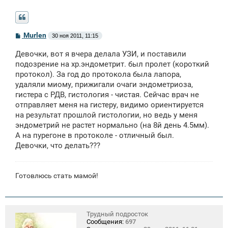
С
Murlen
30 ноя 2011, 11:15
о
о
Девочки, вот я вчера делала УЗИ, и поставили
б
щ
подозрение на хр.эндометрит. был пролет (короткий
е
протокол). За год до протокола была лапора,
н
удаляли миому, прижигали очаги эндометриоза,
и
е
гистера с РДВ, гистология - чистая. Сейчас врач не
отправляет меня на гистеру, видимо ориентируется
на результат прошлой гистологии, но ведь у меня
эндометрий не растет нормально (на 8й день 4.5мм).
А на пурегоне в протоколе - отличный был.
Девочки, что делать???
Готовлюсь стать мамой!
Трудный подросток
Сообщения:
697