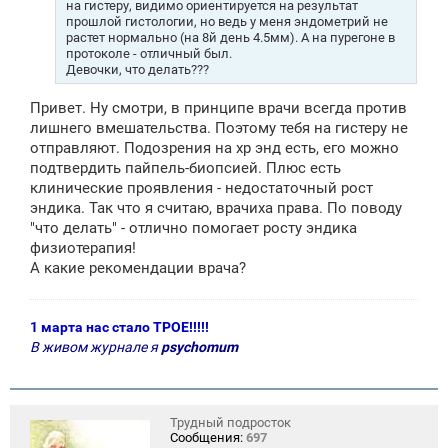
на гистеру, видимо ориентируется на результат
прошлой гистологии, но ведь у меня эндометрий не
растет нормально (на 8й день 4.5мм). А на пурегоне в
протоколе - отличный был.
Девочки, что делать???
Привет. Ну смотри, в принципе врачи всегда против
лишнего вмешательства. Поэтому тебя на гистеру не
отправляют. Подозрения на хр энд есть, его можно
подтвердить пайпель-биопсией. Плюс есть
клинические проявления - недостаточный рост
эндика. Так что я считаю, врачиха права. По поводу
"что делать" - отлично помогает росту эндика
физиотерапия!
А какие рекомендации врача?
1 марта нас стало ТРОЕ!!!!!
В живом журнале я
psychomum
Трудный подросток
Сообщения:
697