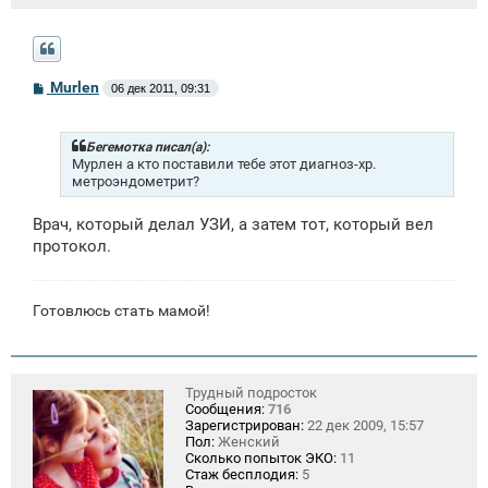
С
Murlen
06 дек 2011, 09:31
о
о
б
щ
Бегемотка писал(а):
е
Мурлен а кто поставили тебе этот диагноз-хр.
н
метроэндометрит?
и
е
Врач, который делал УЗИ, а затем тот, который вел
протокол.
Готовлюсь стать мамой!
Трудный подросток
Сообщения:
716
Зарегистрирован:
22 дек 2009, 15:57
Пол:
Женский
Сколько попыток ЭКО:
11
Стаж бесплодия:
5