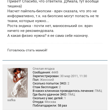
Привет! Спасибо, что ответила. ДУмала, тут вообще
тишина)
Насчет пайпель-биопсии - врач сказала, что это не
информативно, т.к. на биопсию могут попасть не те
ткани, которые нужно...
Роста эндика - почти нет, манюсенький он. врач
ничего не рекомендовала.
А какая физио нужна? я ее сама себе назначу.
Готовлюсь стать мамой!
Спелая ягодка
Сообщения:
4445
Зарегистрирован:
30 мар 2011, 11:30
Пол:
Женский
Сколько попыток ЭКО:
2
Стаж бесплодия:
2
В каких клиниках проводилось лечение:
ПМЦ
Где было удачное ЭКО:
ПМЦ
Сколько у вас детей:
1
safka
Откуда:
Москва
Поблагодарили:
58 раз