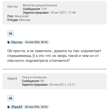
е
Веселая дошкольница
Настас
Сообщения:
119
Зарегистрирован:
18 окт 2011, 11:48
Пол:
Женский
Откуда:
Москва
С
Настас
14 ноя 2011, 00:31
о
о
Ой прости, я не заметила , думала ты про эндометрит
б
щ
спрашиваешь:)) а это что за зверь такой и чем он от
е
обычного эндометрита отличается?
н
и
е
Пока в пеленках
Olga63
Сообщения:
59
Зарегистрирован:
26 ноя 2011, 15:11
С
Olga63
26 ноя 2011, 19:53