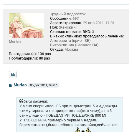
Трудный подросток
Сообщения:
697
Зарегистрирован:
29 апр 2011, 11:01
Пол:
Женский
Сколько попыток ЭКО:
3
В каких клиниках проводилось лечение:
Альтравита (крио - ЗБ)
Murlen
Витроклиник (Базанов ПА)
Откуда:
Москва
Благодарил (а):
106 раз
Поблагодарили:
80 раз
С
Murlen
05 дек 2011, 09:07
о
о
б
щ
быся писал(а):
е
У меня свершилась ЕБ при эндометрии 5 мм,дважды
н
стимулировали-не прикреплялся(не к чему),а на 3
и
стимуляцию - ПОБЕДА(ПРИ ПОДДЕРЖКЕ 800 МГ
е
УТРОЖЕСТАНА примерно первые 5 недель
беременности),была небольшая отслойка,сейчас все