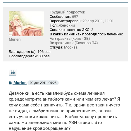
Трудный подросток
Сообщения:
697
Зарегистрирован:
29 апр 2011, 11:01
Пол:
Женский
Сколько попыток ЭКО:
3
В каких клиниках проводилось лечение:
Альтравита (крио - ЗБ)
Murlen
Витроклиник (Базанов ПА)
Откуда:
Москва
Благодарил (а):
106 раз
Поблагодарили:
80 раз
С
Murlen
02 дек 2011, 09:26
о
о
Девчонки, а есть какая-нибудь схема лечения
б
щ
хр.эндометрита антибиотиками или чем его лечат? Я
е
хочу сама себе назначить. Т.к. врачи все-таки ничего
н
не видят, а эмбриончик не прикрепляется, значит
и
е
есть участки какие-нить.... В общем, хочу пролечить
сама. Но аденомиоз мне по УЗИ ставят. Это
нарушение кровообращения?