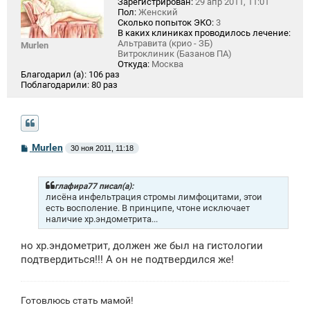
Зарегистрирован:
29 апр 2011, 11:01
Пол:
Женский
Сколько попыток ЭКО:
3
В каких клиниках проводилось лечение:
Альтравита (крио - ЗБ)
Murlen
Витроклиник (Базанов ПА)
Откуда:
Москва
Благодарил (а):
106 раз
Поблагодарили:
80 раз
С
Murlen
30 ноя 2011, 11:18
о
о
б
щ
глафира77 писал(а):
е
лисёна инфельтрация стромы лимфоцитами, этои
н
есть восполение. В принципе, чтоне исключает
и
наличие хр.эндометрита...
е
но хр.эндометрит, должен же был на гистологии
подтвердиться!!! А он не подтвердился же!
Готовлюсь стать мамой!