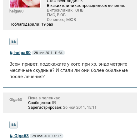
Стаж бесплодия:
5
В каких клиниках проводилось лечение:
Витроклиник, ЮНВ
helga80
EMC, ВЮВ
Сеченого, МЮВ
Поблагодарили:
19 раз
С
helga80
28 ноя 2011, 11:34
о
о
Всем привет, подскажите у кого при хр. эндометрите
б
щ
месячные скудные? И стали ли они более обильные
е
после лечения?
н
и
е
Пока в пеленках
Olga63
Сообщения:
59
Зарегистрирован:
26 ноя 2011, 15:11
С
Olga63
29 ноя 2011, 00:17
о