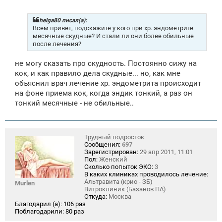
о
б
щ
helga80 писал(а):
е
Всем привет, подскажите у кого при хр. эндометрите
н
месячные скудные? И стали ли они более обильные
и
после лечения?
е
не могу сказать про скудность. Постоянно сижу на
кок, и как правило дела скудные... но, как мне
объяснил врач лечение хр. эндометрита происходит
на фоне приема кок, когда эндик тонкий, а раз он
тонкий месячные - не обильные..
Трудный подросток
Сообщения:
697
Зарегистрирован:
29 апр 2011, 11:01
Пол:
Женский
Сколько попыток ЭКО:
3
В каких клиниках проводилось лечение:
Альтравита (крио - ЗБ)
Murlen
Витроклиник (Базанов ПА)
Откуда:
Москва
Благодарил (а):
106 раз
Поблагодарили:
80 раз