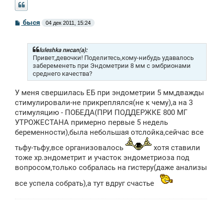
С
быся
04 дек 2011, 15:24
о
о
б
щ
luleshka писал(а):
е
Привет,девочки! Поделитесь,кому-нибудь удавалось
н
забеременеть при Эндометрии 8 мм с эмбрионами
и
среднего качества?
е
У меня свершилась ЕБ при эндометрии 5 мм,дважды
стимулировали-не прикреплялся(не к чему),а на 3
стимуляцию - ПОБЕДА(ПРИ ПОДДЕРЖКЕ 800 МГ
УТРОЖЕСТАНА примерно первые 5 недель
беременности),была небольшая отслойка,сейчас все
тьфу-тьфу,все организовалось
хотя ставили
тоже хр.эндометрит и участок эндометриоза под
вопросом,только собралась на гистеру(даже анализы
все успела собрать),а тут вдруг счастье