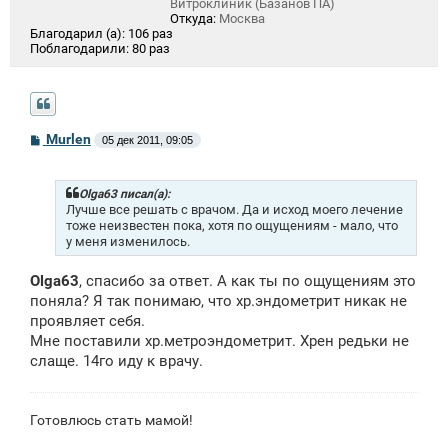
Витроклиник (Базанов ПА)
Откуда:
Москва
Благодарил (а):
106 раз
Поблагодарили:
80 раз
С
Murlen
05 дек 2011, 09:05
о
о
б
щ
Olga63 писал(а):
е
Лучше все решать с врачом. Да и исход моего лечение
н
тоже неизвестен пока, хотя по ощущениям - мало, что
и
у меня изменилось.
е
Olga63
, спасибо за ответ. А как ты по ощущениям это
поняла? Я так понимаю, что хр.эндометрит никак не
проявляет себя.
Мне поставили хр.метроэндометрит. Хрен редьки не
слаще. 14го иду к врачу.
Готовлюсь стать мамой!