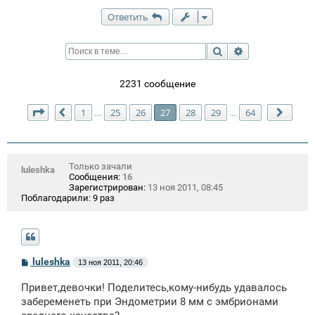
Ответить
Поиск
Расширенный п
2231 сообщение
Страница
27
из
64
1
25
26
27
28
29
64
…
…
Пред.
След.
Только зачали
luleshka
Сообщения:
16
Зарегистрирован:
13 ноя 2011, 08:45
Поблагодарили:
9 раз
С
luleshka
13 ноя 2011, 20:46
о
о
Привет,девочки! Поделитесь,кому-нибудь удавалось
б
щ
забеременеть при Эндометрии 8 мм с эмбрионами
е