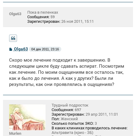
Пока в пеленках
Olga63
Сообщения:
59
Зарегистрирован:
26 ноя 2011, 15:11
С
Olga63
04 дек 2011, 23:16
о
о
Скоро мое лечение подходит к завершению. В
б
щ
следующем цикле буду сдавать аспират. Посмотрим
е
как лечение. По моим ощущениям все осталось так,
н
как и было до лечения. А как у других? Были ли
и
е
результаты, как они проявлялись в ощущениях?
Трудный подросток
Сообщения:
697
Зарегистрирован:
29 апр 2011, 11:01
Пол:
Женский
Сколько попыток ЭКО:
3
В каких клиниках проводилось лечение:
Альтравита (крио - ЗБ)
Murlen