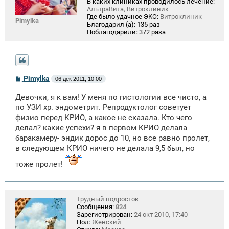
В каких клиниках проводилось лечение:
АльтраВита, Витроклиник
Где было удачное ЭКО:
Витроклиник
Pimylka
Благодарил (а):
135 раз
Поблагодарили:
372 раза
С
Pimylka
06 дек 2011, 10:00
о
о
Девочки, я к вам! У меня по гистологии все чисто, а
б
щ
по УЗИ хр. эндометрит. Репродуктолог советует
е
физио перед КРИО, а какое не сказала. Кто чего
н
делал? какие успехи? я в первом КРИО делала
и
е
баракамеру- эндик дорос до 10, но все равно пролет,
в следующем КРИО ничего не делала 9,5 был, но
тоже пролет!
Трудный подросток
Сообщения:
824
Зарегистрирован:
24 окт 2010, 17:40
Пол:
Женский