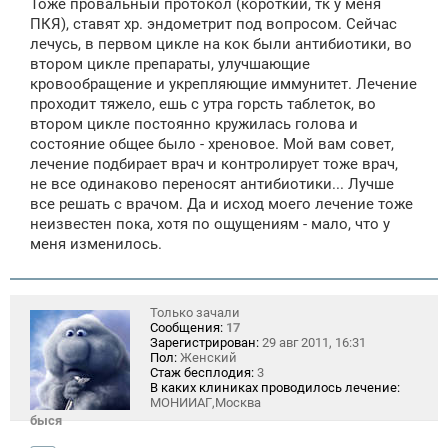
Тоже провальный протокол (короткий, тк у меня
ПКЯ), ставят хр. эндометрит под вопросом. Сейчас
лечусь, в первом цикле на кок были антибиотики, во
втором цикле препараты, улучшающие
кровообращение и укрепляющие иммунитет. Лечение
проходит тяжело, ешь с утра горсть таблеток, во
втором цикле постоянно кружилась голова и
состояние общее было - хреновое. Мой вам совет,
лечение подбирает врач и контролирует тоже врач,
не все одинаково переносят антибиотики... Лучше
все решать с врачом. Да и исход моего лечение тоже
неизвестен пока, хотя по ощущениям - мало, что у
меня изменилось.
Только зачали
Сообщения:
17
Зарегистрирован:
29 авг 2011, 16:31
Пол:
Женский
Стаж бесплодия:
3
В каких клиниках проводилось лечение:
МОНИИАГ,Москва
быся