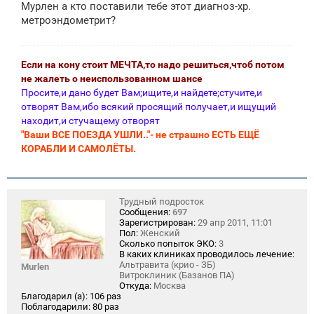
Мурлен а кто поставили тебе этот диагноз-хр.
б
щ
метроэндометрит?
е
н
и
е
Если на кону стоит МЕЧТА,то надо решиться,чтоб потом
не жалеть о неиспользованном шансе
Просите,и дано будет Вам;ищите,и найдете;стучите,и
отворят Вам,ибо всякий просящий получает,и ищущий
находит,и стучащему отворят
"Ваши ВСЕ ПОЕЗДА УШЛИ.."- не страшно ЕСТЬ ЕЩЁ
КОРАБЛИ И САМОЛЁТЫ.
Трудный подросток
Сообщения:
697
Зарегистрирован:
29 апр 2011, 11:01
Пол:
Женский
Сколько попыток ЭКО:
3
В каких клиниках проводилось лечение:
Альтравита (крио - ЗБ)
Murlen
Витроклиник (Базанов ПА)
Откуда:
Москва
Благодарил (а):
106 раз
Поблагодарили:
80 раз