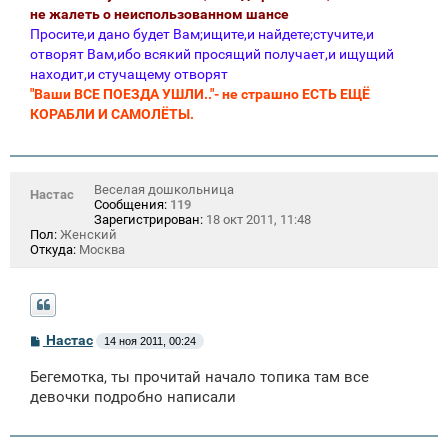
не жалеть о неиспользованном шансе
Просите,и дано будет Вам;ищите,и найдете;стучите,и
отворят Вам,ибо всякий просящий получает,и ищущий
находит,и стучащему отворят
"Ваши ВСЕ ПОЕЗДА УШЛИ.."- не страшно ЕСТЬ ЕЩЁ
КОРАБЛИ И САМОЛЁТЫ.
Веселая дошкольница
Настас
Сообщения:
119
Зарегистрирован:
18 окт 2011, 11:48
Пол:
Женский
Откуда:
Москва
С
Настас
14 ноя 2011, 00:24
о
о
Бегемотка, ты прочитай начало топика там все
б
щ
девочки подробно написали
е
н
и