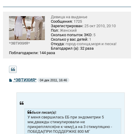
Девица на выданье
Сообщения:
1725
Зарегистрирован:
25 окт 2010, 20:10
Пол:
Женский
Сколько попыток ЭКО:
5
Сколько у вас детей:
1
*ЭВТИХИЯ*
Откуда:
город-солнца,моря и песка!
Благодарил (а):
32 раза
Поблагодарили:
144 раза
С
*ЭВТИХИЯ*
04 дек 2011, 16:46
о
о
б
щ
е
н
и
быся писал(а):
е
У меня свершилась ЕБ при эндометрии 5
мм,дважды стимулировали-не
прикреплялся(не к чему),а на 3 стимуляцию -
ПОБЕДА(ПРИ ПОДДЕРЖКЕ 800 МГ