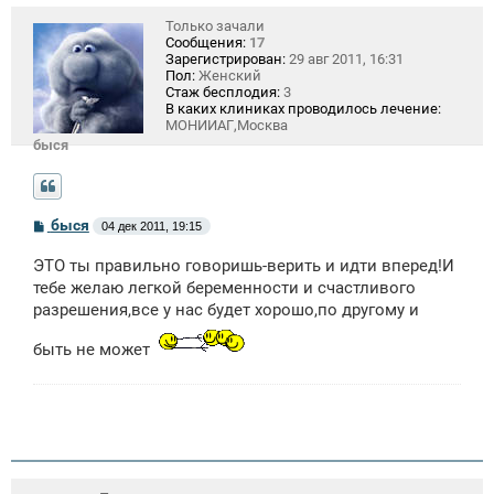
Только зачали
Сообщения:
17
Зарегистрирован:
29 авг 2011, 16:31
Пол:
Женский
Стаж бесплодия:
3
В каких клиниках проводилось лечение:
МОНИИАГ,Москва
быся
С
быся
04 дек 2011, 19:15
о
о
ЭТО ты правильно говоришь-верить и идти вперед!И
б
щ
тебе желаю легкой беременности и счастливого
е
разрешения,все у нас будет хорошо,по другому и
н
и
е
быть не может