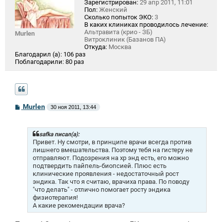
Зарегистрирован:
29 апр 2011, 11:01
Пол:
Женский
Сколько попыток ЭКО:
3
В каких клиниках проводилось лечение:
Альтравита (крио - ЗБ)
Murlen
Витроклиник (Базанов ПА)
Откуда:
Москва
Благодарил (а):
106 раз
Поблагодарили:
80 раз
С
Murlen
30 ноя 2011, 13:44
о
о
б
щ
safka писал(а):
е
Привет. Ну смотри, в принципе врачи всегда против
н
лишнего вмешательства. Поэтому тебя на гистеру не
и
отправляют. Подозрения на хр энд есть, его можно
е
подтвердить пайпель-биопсией. Плюс есть
клинические проявления - недостаточный рост
эндика. Так что я считаю, врачиха права. По поводу
"что делать" - отлично помогает росту эндика
физиотерапия!
А какие рекомендации врача?