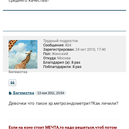
среднего качества?
н
и
е
Трудный подросток
Сообщения:
824
Зарегистрирован:
24 окт 2010, 17:40
Пол:
Женский
Откуда:
Москва
Благодарил (а):
8 раз
Поблагодарили:
8 раз
Бегемотка
С
Бегемотка
13 ноя 2011, 23:54
о
о
Девочки что такое хр.метроэндометрит?Как лечили?
б
щ
е
н
и
е
Если на кону стоит МЕЧТА,то надо решиться,чтоб потом