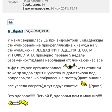
Пока в пеленках
Olga63
Сообщения:
59
Зарегистрирован:
26 ноя 2011, 15:11
С
Olga63
04 дек 2011, 23:11
о
о
У меня свершилась ЕБ при эндометрии 5 мм,дважды
б
щ
стимулировали-не прикреплялся(не к чему),а на 3
е
стимуляцию - ПОБЕДА(ПРИ ПОДДЕРЖКЕ 800 МГ
н
УТРОЖЕСТАНА примерно первые 5 недель
и
е
беременности),была небольшая отслойка,сейчас все
тьфу-тьфу,все организовалось
хотя ставили
тоже хр.эндометрит и участок эндометриоза под
вопросом,только собралась на гистеру(даже анализы
все успела собрать),а тут вдруг счастье
[/quote]
Это здорово!!!!! Легкой Б, здоровья вам и малышу!!!!