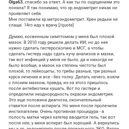
Olga63
, спасибо за ответ. А как ты по ощущениям это
б
щ
поняла? Я так понимаю, что хр.эндометрит никак не
е
проявляет себя.
н
Мне поставили хр.метроэндометрит. Хрен редьки не
и
е
слаще. 14го иду к врачу.[/quote]
Думаю, косвенным симптомом у меня был плохой
мазок. В 2010 году решили делать ИИ, но до нее
нужно сделать гистероскопию и МСГ, а чтобы
сделать гистеру надо сдать кучу анализов и мазки,
так вот инфекций у меня не было, да и никогда не
было вообще, а мазок на степень чистоты был
плохой, то лейкоциты, то грибы разные, три разных
курса лечения и все - без толку. Делать нечего, взяли
с плохим мазком, правда, из-за этого пришлось
после антибиотики кушать. Вот по гистере и
определили неоднородность окраски эндометрия.
Это еще половина диагноза, окончательный
ставится после аспирата. Но меня после пролечили
инстилагелем. Очень противная процедура - в
полость матки через катетер вводится гель, так вот
после нее, у меня аспират был хороший. А вернулись
мы к хр. эндометриту после провального ЭКО. Взяли