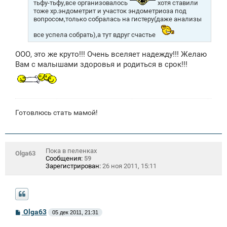
тьфу-тьфу,все организовалось
хотя ставили
тоже хр.эндометрит и участок эндометриоза под
вопросом,только собралась на гистеру(даже анализы
все успела собрать),а тут вдруг счастье
ООО, это же круто!!! Очень вселяет надежду!!! Желаю
Вам с малышами здоровья и родиться в срок!!!
Готовлюсь стать мамой!
Пока в пеленках
Olga63
Сообщения:
59
Зарегистрирован:
26 ноя 2011, 15:11
С
Olga63
05 дек 2011, 21:31
о
о