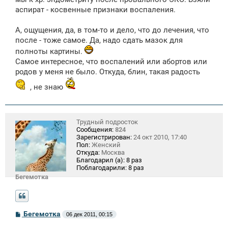
аспират - косвенные признаки воспаления.
А, ощущения, да, в том-то и дело, что до лечения, что
после - тоже самое. Да, надо сдать мазок для
полноты картины.
Самое интересное, что воспалений или абортов или
родов у меня не было. Откуда, блин, такая радость
, не знаю
Трудный подросток
Сообщения:
824
Зарегистрирован:
24 окт 2010, 17:40
Пол:
Женский
Откуда:
Москва
Благодарил (а):
8 раз
Поблагодарили:
8 раз
Бегемотка
С
Бегемотка
06 дек 2011, 00:15
о
о