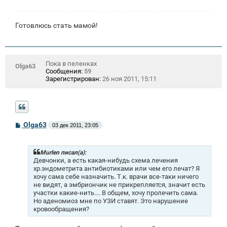
Готовлюсь стать мамой!
Пока в пеленках
Olga63
Сообщения:
59
Зарегистрирован:
26 ноя 2011, 15:11
С
Olga63
03 дек 2011, 23:05
о
о
б
щ
Murlen писал(а):
е
Девчонки, а есть какая-нибудь схема лечения
н
хр.эндометрита антибиотиками или чем его лечат? Я
и
хочу сама себе назначить. Т.к. врачи все-таки ничего
е
не видят, а эмбриончик не прикрепляется, значит есть
участки какие-нить.... В общем, хочу пролечить сама.
Но аденомиоз мне по УЗИ ставят. Это нарушение
кровообращения?