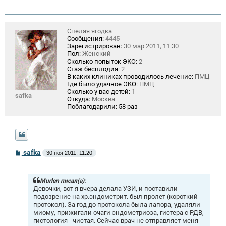
Спелая ягодка
Сообщения:
4445
Зарегистрирован:
30 мар 2011, 11:30
Пол:
Женский
Сколько попыток ЭКО:
2
Стаж бесплодия:
2
В каких клиниках проводилось лечение:
ПМЦ
Где было удачное ЭКО:
ПМЦ
Сколько у вас детей:
1
safka
Откуда:
Москва
Поблагодарили:
58 раз
С
safka
30 ноя 2011, 11:20
о
о
б
щ
Murlen писал(а):
е
Девочки, вот я вчера делала УЗИ, и поставили
н
подозрение на хр.эндометрит. был пролет (короткий
и
протокол). За год до протокола была лапора, удаляли
е
миому, прижигали очаги эндометриоза, гистера с РДВ,
гистология - чистая. Сейчас врач не отправляет меня