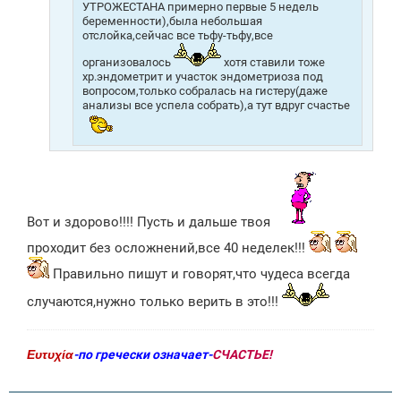
УТРОЖЕСТАНА примерно первые 5 недель
беременности),была небольшая
отслойка,сейчас все тьфу-тьфу,все
организовалось
хотя ставили тоже
хр.эндометрит и участок эндометриоза под
вопросом,только собралась на гистеру(даже
анализы все успела собрать),а тут вдруг счастье
Вот и здорово!!!! Пусть и дальше твоя
проходит без осложнений,все 40 неделек!!!
Правильно пишут и говорят,что чудеса всегда
случаются,нужно только верить в это!!!
Ευτυχία
-по гречески означает-
СЧАСТЬЕ!