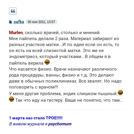
С
safka
30 ноя 2011, 13:57
о
о
Murlen
, сколько врачей, столько и мнений.
б
щ
Мне пайпель делали 2 раза. Материал забирают из
е
разных участков матки...И по идеи если он есть, то
н
он есть на всей слизистой матки. Это же не
и
е
эндометриоз, который участками...В общем я в
пайпель верила
Что касается физио. Врачи назначают различного
рода процедуры, ванны, физио и т.д. Это делают
даже в обычных поликлиниках. Все хвалят. Но надо
поговорить с врачом!!!
У меня другая проблема, эндик слишком пышный
Так что иду на гистеру. Ваще не понятно, что там...
1 марта нас стало ТРОЕ!!!!!
В живом журнале я
psychomum