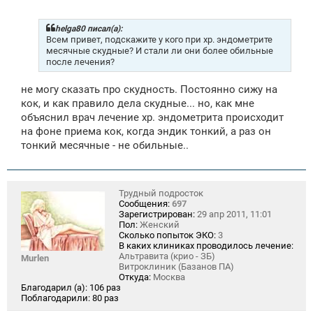
о
б
щ
helga80 писал(а):
е
Всем привет, подскажите у кого при хр. эндометрите
н
месячные скудные? И стали ли они более обильные
и
после лечения?
е
не могу сказать про скудность. Постоянно сижу на
кок, и как правило дела скудные... но, как мне
объяснил врач лечение хр. эндометрита происходит
на фоне приема кок, когда эндик тонкий, а раз он
тонкий месячные - не обильные..
Трудный подросток
Сообщения:
697
Зарегистрирован:
29 апр 2011, 11:01
Пол:
Женский
Сколько попыток ЭКО:
3
В каких клиниках проводилось лечение:
Альтравита (крио - ЗБ)
Murlen
Витроклиник (Базанов ПА)
Откуда:
Москва
Благодарил (а):
106 раз
Поблагодарили:
80 раз