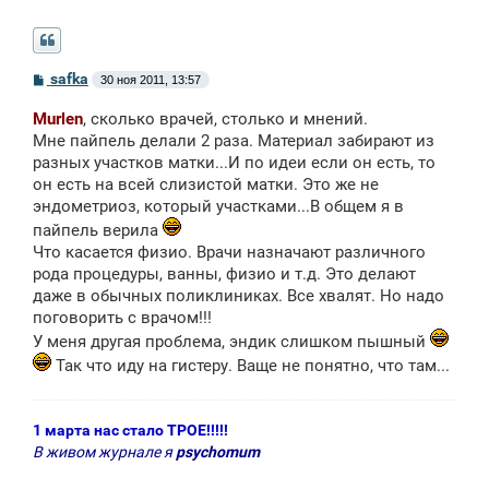
С
safka
30 ноя 2011, 13:57
о
о
Murlen
, сколько врачей, столько и мнений.
б
щ
Мне пайпель делали 2 раза. Материал забирают из
е
разных участков матки...И по идеи если он есть, то
н
он есть на всей слизистой матки. Это же не
и
е
эндометриоз, который участками...В общем я в
пайпель верила
Что касается физио. Врачи назначают различного
рода процедуры, ванны, физио и т.д. Это делают
даже в обычных поликлиниках. Все хвалят. Но надо
поговорить с врачом!!!
У меня другая проблема, эндик слишком пышный
Так что иду на гистеру. Ваще не понятно, что там...
1 марта нас стало ТРОЕ!!!!!
В живом журнале я
psychomum