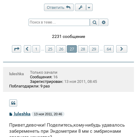
Ответить
Поиск
Расширенный п
2231 сообщение
Страница
27
из
64
1
25
26
27
28
29
64
…
…
Пред.
След.
Только зачали
luleshka
Сообщения:
16
Зарегистрирован:
13 ноя 2011, 08:45
Поблагодарили:
9 раз
С
luleshka
13 ноя 2011, 20:46
о
о
Привет,девочки! Поделитесь,кому-нибудь удавалось
б
щ
забеременеть при Эндометрии 8 мм с эмбрионами
е