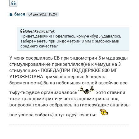
С
быся
04 дек 2011, 15:24
о
о
б
щ
luleshka писал(а):
е
Привет,девочки! Поделитесь,кому-нибудь удавалось
н
забеременеть при Эндометрии 8 мм с эмбрионами
и
среднего качества?
е
У меня свершилась ЕБ при эндометрии 5 мм,дважды
стимулировали-не прикреплялся(не к чему),а на 3
стимуляцию - ПОБЕДА(ПРИ ПОДДЕРЖКЕ 800 МГ
УТРОЖЕСТАНА примерно первые 5 недель
беременности),была небольшая отслойка,сейчас все
тьфу-тьфу,все организовалось
хотя ставили
тоже хр.эндометрит и участок эндометриоза под
вопросом,только собралась на гистеру(даже анализы
все успела собрать),а тут вдруг счастье