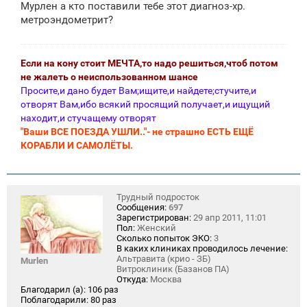
Мурлен а кто поставили тебе этот диагноз-хр.
б
щ
метроэндометрит?
е
н
и
е
Если на кону стоит МЕЧТА,то надо решиться,чтоб потом
не жалеть о неиспользованном шансе
Просите,и дано будет Вам;ищите,и найдете;стучите,и
отворят Вам,ибо всякий просящий получает,и ищущий
находит,и стучащему отворят
"Ваши ВСЕ ПОЕЗДА УШЛИ.."- не страшно ЕСТЬ ЕЩЁ
КОРАБЛИ И САМОЛЁТЫ.
Трудный подросток
Сообщения:
697
Зарегистрирован:
29 апр 2011, 11:01
Пол:
Женский
Сколько попыток ЭКО:
3
В каких клиниках проводилось лечение:
Альтравита (крио - ЗБ)
Murlen
Витроклиник (Базанов ПА)
Откуда:
Москва
Благодарил (а):
106 раз
Поблагодарили:
80 раз