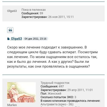
Пока в пеленках
Olga63
Сообщения:
59
Зарегистрирован:
26 ноя 2011, 15:11
С
Olga63
04 дек 2011, 23:16
о
о
Скоро мое лечение подходит к завершению. В
б
щ
следующем цикле буду сдавать аспират. Посмотрим
е
как лечение. По моим ощущениям все осталось так,
н
как и было до лечения. А как у других? Были ли
и
е
результаты, как они проявлялись в ощущениях?
Трудный подросток
Сообщения:
697
Зарегистрирован:
29 апр 2011, 11:01
Пол:
Женский
Сколько попыток ЭКО:
3
В каких клиниках проводилось лечение:
Альтравита (крио - ЗБ)
Murlen