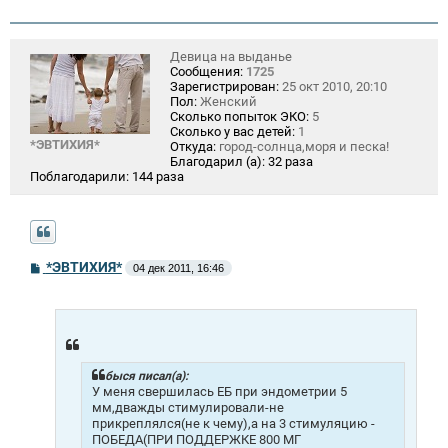
Девица на выданье
Сообщения:
1725
Зарегистрирован:
25 окт 2010, 20:10
Пол:
Женский
Сколько попыток ЭКО:
5
Сколько у вас детей:
1
*ЭВТИХИЯ*
Откуда:
город-солнца,моря и песка!
Благодарил (а):
32 раза
Поблагодарили:
144 раза
С
*ЭВТИХИЯ*
04 дек 2011, 16:46
о
о
б
щ
е
н
и
быся писал(а):
е
У меня свершилась ЕБ при эндометрии 5
мм,дважды стимулировали-не
прикреплялся(не к чему),а на 3 стимуляцию -
ПОБЕДА(ПРИ ПОДДЕРЖКЕ 800 МГ