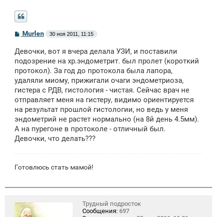
С
Murlen
30 ноя 2011, 11:15
о
о
Девочки, вот я вчера делала УЗИ, и поставили
б
щ
подозрение на хр.эндометрит. был пролет (короткий
е
протокол). За год до протокола была лапора,
н
удаляли миому, прижигали очаги эндометриоза,
и
е
гистера с РДВ, гистология - чистая. Сейчас врач не
отправляет меня на гистеру, видимо ориентируется
на результат прошлой гистологии, но ведь у меня
эндометрий не растет нормально (на 8й день 4.5мм).
А на пурегоне в протоколе - отличный был.
Девочки, что делать???
Готовлюсь стать мамой!
Трудный подросток
Сообщения:
697