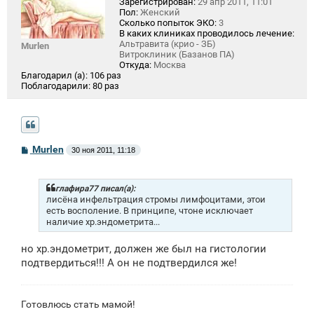
Зарегистрирован:
29 апр 2011, 11:01
Пол:
Женский
Сколько попыток ЭКО:
3
В каких клиниках проводилось лечение:
Альтравита (крио - ЗБ)
Murlen
Витроклиник (Базанов ПА)
Откуда:
Москва
Благодарил (а):
106 раз
Поблагодарили:
80 раз
С
Murlen
30 ноя 2011, 11:18
о
о
б
щ
глафира77 писал(а):
е
лисёна инфельтрация стромы лимфоцитами, этои
н
есть восполение. В принципе, чтоне исключает
и
наличие хр.эндометрита...
е
но хр.эндометрит, должен же был на гистологии
подтвердиться!!! А он не подтвердился же!
Готовлюсь стать мамой!