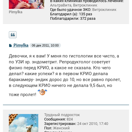
В каких клиниках проводилось лечение:
АльтраВита, Витроклиник
Где было удачное ЭКО:
Витроклиник
Pimylka
Благодарил (а):
135 раз
Поблагодарили:
372 раза
С
Pimylka
06 дек 2011, 10:00
о
о
Девочки, я к вам! У меня по гистологии все чисто, а
б
щ
по УЗИ хр. эндометрит. Репродуктолог советует
е
физио перед КРИО, а какое не сказала. Кто чего
н
делал? какие успехи? я в первом КРИО делала
и
е
баракамеру- эндик дорос до 10, но все равно пролет,
в следующем КРИО ничего не делала 9,5 был, но
тоже пролет!
Трудный подросток
Сообщения:
824
Зарегистрирован:
24 окт 2010, 17:40
Пол:
Женский