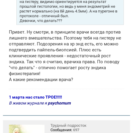
на гистеру, видимо ориентируется на результат
прошлой гистологии, но ведь у меня эндометрий не
растет нормально (на 8й день 4.5мм). А на пурегоне в
протоколе - отличный был.
Девочки, что делать???
Привет. Ну смотри, в принципе врачи всегда против
лишнего вмешательства. Поэтому тебя на гистеру не
отправляют. Подозрения на хр энд есть, его можно
подтвердить пайпель-биопсией. Плюс есть
клинические проявления - недостаточный рост
эндика. Так что я считаю, врачиха права. По поводу
"что делать" - отлично помогает росту эндика
физиотерапия!
А какие рекомендации врача?
1 марта нас стало ТРОЕ!!!!!
В живом журнале я
psychomum
Трудный подросток
Сообщения:
697