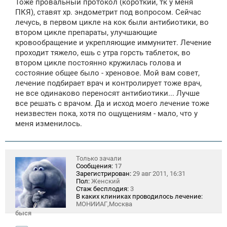
Тоже провальный протокол (короткий, тк у меня
ПКЯ), ставят хр. эндометрит под вопросом. Сейчас
лечусь, в первом цикле на кок были антибиотики, во
втором цикле препараты, улучшающие
кровообращение и укрепляющие иммунитет. Лечение
проходит тяжело, ешь с утра горсть таблеток, во
втором цикле постоянно кружилась голова и
состояние общее было - хреновое. Мой вам совет,
лечение подбирает врач и контролирует тоже врач,
не все одинаково переносят антибиотики... Лучше
все решать с врачом. Да и исход моего лечение тоже
неизвестен пока, хотя по ощущениям - мало, что у
меня изменилось.
Только зачали
Сообщения:
17
Зарегистрирован:
29 авг 2011, 16:31
Пол:
Женский
Стаж бесплодия:
3
В каких клиниках проводилось лечение:
МОНИИАГ,Москва
быся