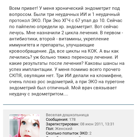
о
о
Всем привет! У меня хронический эндометрит под
б
щ
вопросом. Были три неудачных ИИ и 1 неудачный
е
протокол ЭКО. При Эко ХГЧ с 67 упал до 10. Сейчас
н
по пайпелю определи хр. эндометрит. Вот сейчас
и
е
лечусь. Мне назначили 2 цикла лечения. В первом -
антибиотики, второй - витамины, укрепление
иммунитета и препараты, улучшающие
кровообращение. Да, все циклы на КОК. А вы как
лечились? уж больно тяжко переношу лечение. И
какие результаты после лечения? Каковы шансы на
успех имплантации. У меня помимо всего прочего
СКПЯ, овуляции нет. Три ИИ делали на кломифене,
очень плохо рос эндометрий, а при ЭКО на пурегоне
эндометрий был отличный. Мой врач связывает
неудачу с эндометритом....
Веселая дошкольница
Сообщения:
178
Зарегистрирован:
08 июн 2011, 13:31
Пол:
Женский
Сколько попыток ЭКО:
2