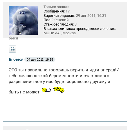
Только зачали
Сообщения:
17
Зарегистрирован:
29 авг 2011, 16:31
Пол:
Женский
Стаж бесплодия:
3
В каких клиниках проводилось лечение:
МОНИИАГ,Москва
быся
С
быся
04 дек 2011, 19:15
о
о
ЭТО ты правильно говоришь-верить и идти вперед!И
б
щ
тебе желаю легкой беременности и счастливого
е
разрешения,все у нас будет хорошо,по другому и
н
и
е
быть не может