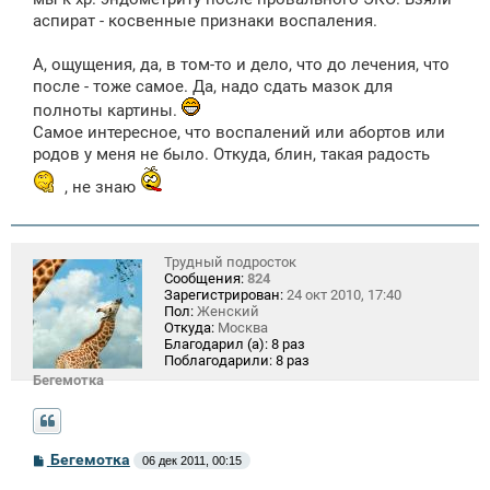
аспират - косвенные признаки воспаления.
А, ощущения, да, в том-то и дело, что до лечения, что
после - тоже самое. Да, надо сдать мазок для
полноты картины.
Самое интересное, что воспалений или абортов или
родов у меня не было. Откуда, блин, такая радость
, не знаю
Трудный подросток
Сообщения:
824
Зарегистрирован:
24 окт 2010, 17:40
Пол:
Женский
Откуда:
Москва
Благодарил (а):
8 раз
Поблагодарили:
8 раз
Бегемотка
С
Бегемотка
06 дек 2011, 00:15
о
о