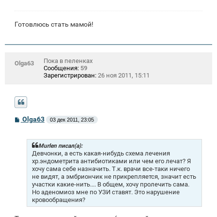
Готовлюсь стать мамой!
Пока в пеленках
Olga63
Сообщения:
59
Зарегистрирован:
26 ноя 2011, 15:11
С
Olga63
03 дек 2011, 23:05
о
о
б
щ
Murlen писал(а):
е
Девчонки, а есть какая-нибудь схема лечения
н
хр.эндометрита антибиотиками или чем его лечат? Я
и
хочу сама себе назначить. Т.к. врачи все-таки ничего
е
не видят, а эмбриончик не прикрепляется, значит есть
участки какие-нить.... В общем, хочу пролечить сама.
Но аденомиоз мне по УЗИ ставят. Это нарушение
кровообращения?