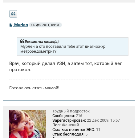
С
Murlen
06 дек 2011, 09:31
о
о
б
щ
Бегемотка писал(а):
е
Мурлен а кто поставили тебе этот диагноз-хр.
н
метроэндометрит?
и
е
Врач, который делал УЗИ, а затем тот, который вел
протокол.
Готовлюсь стать мамой!
Трудный подросток
Сообщения:
716
Зарегистрирован:
22 дек 2009, 15:57
Пол:
Женский
Сколько попыток ЭКО:
11
Стаж бесплодия:
5