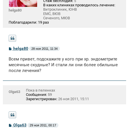
Стаж бесплодия:
5
В каких клиниках проводилось лечение:
Витроклиник, ЮНВ
helga80
EMC, ВЮВ
Сеченого, МЮВ
Поблагодарили:
19 раз
С
helga80
28 ноя 2011, 11:34
о
о
Всем привет, подскажите у кого при хр. эндометрите
б
щ
месячные скудные? И стали ли они более обильные
е
после лечения?
н
и
е
Пока в пеленках
Olga63
Сообщения:
59
Зарегистрирован:
26 ноя 2011, 15:11
С
Olga63
29 ноя 2011, 00:17
о