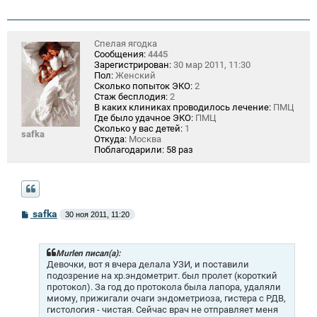
Спелая ягодка
Сообщения:
4445
Зарегистрирован:
30 мар 2011, 11:30
Пол:
Женский
Сколько попыток ЭКО:
2
Стаж бесплодия:
2
В каких клиниках проводилось лечение:
ПМЦ
Где было удачное ЭКО:
ПМЦ
Сколько у вас детей:
1
safka
Откуда:
Москва
Поблагодарили:
58 раз
С
safka
30 ноя 2011, 11:20
о
о
б
щ
Murlen писал(а):
е
Девочки, вот я вчера делала УЗИ, и поставили
н
подозрение на хр.эндометрит. был пролет (короткий
и
протокол). За год до протокола была лапора, удаляли
е
миому, прижигали очаги эндометриоза, гистера с РДВ,
гистология - чистая. Сейчас врач не отправляет меня