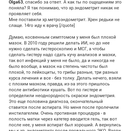
Olga63
, спасибо за ответ. А как ты по ощущениям это
б
щ
поняла? Я так понимаю, что хр.эндометрит никак не
е
проявляет себя.
н
Мне поставили хр.метроэндометрит. Хрен редьки не
и
е
слаще. 14го иду к врачу.[/quote]
Думаю, косвенным симптомом у меня был плохой
мазок. В 2010 году решили делать ИИ, но до нее
нужно сделать гистероскопию и МСГ, а чтобы
сделать гистеру надо сдать кучу анализов и мазки,
так вот инфекций у меня не было, да и никогда не
было вообще, а мазок на степень чистоты был
плохой, то лейкоциты, то грибы разные, три разных
курса лечения и все - без толку. Делать нечего, взяли
с плохим мазком, правда, из-за этого пришлось
после антибиотики кушать. Вот по гистере и
определили неоднородность окраски эндометрия.
Это еще половина диагноза, окончательный
ставится после аспирата. Но меня после пролечили
инстилагелем. Очень противная процедура - в
полость матки через катетер вводится гель, так вот
после нее, у меня аспират был хороший. А вернулись
мы к хр. эндометриту после провального ЭКО. Взяли