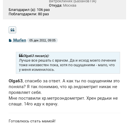
Витроклиник (Базанов ПА)
Откуда:
Москва
Благодарил (а):
106 раз
Поблагодарили:
80 раз
С
Murlen
05 дек 2011, 09:05
о
о
б
щ
Olga63 писал(а):
е
Лучше все решать с врачом. Да и исход моего лечение
н
тоже неизвестен пока, хотя по ощущениям - мало, что
и
у меня изменилось.
е
Olga63
, спасибо за ответ. А как ты по ощущениям это
поняла? Я так понимаю, что хр.эндометрит никак не
проявляет себя.
Мне поставили хр.метроэндометрит. Хрен редьки не
слаще. 14го иду к врачу.
Готовлюсь стать мамой!