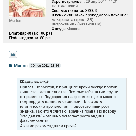
Зарегистрирован:
29 апр 2011, 11:01
Пол:
Женский
Сколько попыток ЭКО:
3
В каких клиниках проводилось лечение:
Альтравита (крио - ЗБ)
Murlen
Витроклиник (Базанов ПА)
Откуда:
Москва
Благодарил (а):
106 раз
Поблагодарили:
80 раз
С
Murlen
30 ноя 2011, 13:44
о
о
б
щ
safka писал(а):
е
Привет. Ну смотри, в принципе врачи всегда против
н
лишнего вмешательства. Поэтому тебя на гистеру не
и
отправляют. Подозрения на хр энд есть, его можно
е
подтвердить пайпель-биопсией. Плюс есть
клинические проявления - недостаточный рост
эндика. Так что я считаю, врачиха права. По поводу
"что делать" - отлично помогает росту эндика
физиотерапия!
А какие рекомендации врача?