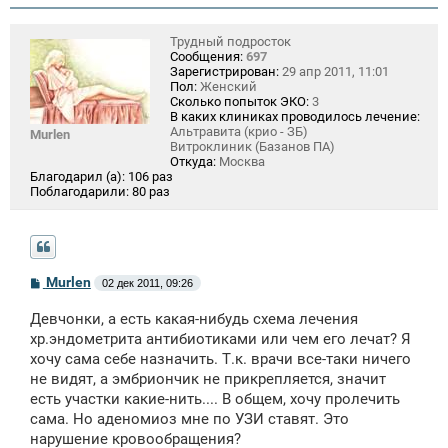
Трудный подросток
Сообщения:
697
Зарегистрирован:
29 апр 2011, 11:01
Пол:
Женский
Сколько попыток ЭКО:
3
В каких клиниках проводилось лечение:
Альтравита (крио - ЗБ)
Murlen
Витроклиник (Базанов ПА)
Откуда:
Москва
Благодарил (а):
106 раз
Поблагодарили:
80 раз
С
Murlen
02 дек 2011, 09:26
о
о
Девчонки, а есть какая-нибудь схема лечения
б
щ
хр.эндометрита антибиотиками или чем его лечат? Я
е
хочу сама себе назначить. Т.к. врачи все-таки ничего
н
не видят, а эмбриончик не прикрепляется, значит
и
е
есть участки какие-нить.... В общем, хочу пролечить
сама. Но аденомиоз мне по УЗИ ставят. Это
нарушение кровообращения?