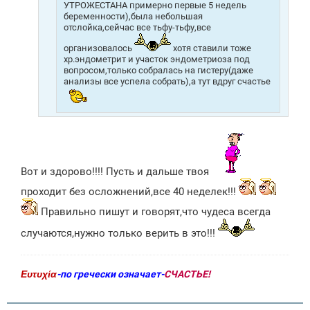
УТРОЖЕСТАНА примерно первые 5 недель
беременности),была небольшая
отслойка,сейчас все тьфу-тьфу,все
организовалось
хотя ставили тоже
хр.эндометрит и участок эндометриоза под
вопросом,только собралась на гистеру(даже
анализы все успела собрать),а тут вдруг счастье
Вот и здорово!!!! Пусть и дальше твоя
проходит без осложнений,все 40 неделек!!!
Правильно пишут и говорят,что чудеса всегда
случаются,нужно только верить в это!!!
Ευτυχία
-по гречески означает-
СЧАСТЬЕ!