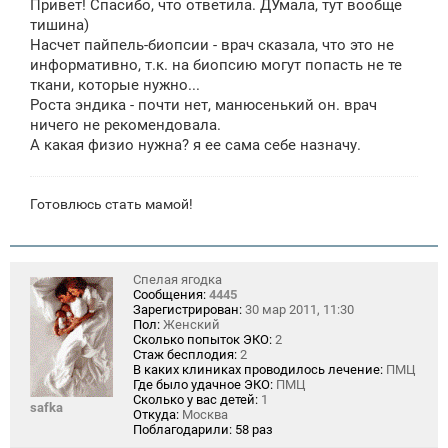
Привет! Спасибо, что ответила. ДУмала, тут вообще
тишина)
Насчет пайпель-биопсии - врач сказала, что это не
информативно, т.к. на биопсию могут попасть не те
ткани, которые нужно...
Роста эндика - почти нет, манюсенький он. врач
ничего не рекомендовала.
А какая физио нужна? я ее сама себе назначу.
Готовлюсь стать мамой!
Спелая ягодка
Сообщения:
4445
Зарегистрирован:
30 мар 2011, 11:30
Пол:
Женский
Сколько попыток ЭКО:
2
Стаж бесплодия:
2
В каких клиниках проводилось лечение:
ПМЦ
Где было удачное ЭКО:
ПМЦ
Сколько у вас детей:
1
safka
Откуда:
Москва
Поблагодарили:
58 раз