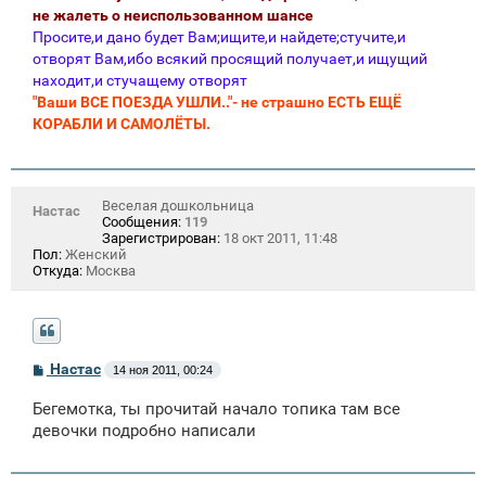
не жалеть о неиспользованном шансе
Просите,и дано будет Вам;ищите,и найдете;стучите,и
отворят Вам,ибо всякий просящий получает,и ищущий
находит,и стучащему отворят
"Ваши ВСЕ ПОЕЗДА УШЛИ.."- не страшно ЕСТЬ ЕЩЁ
КОРАБЛИ И САМОЛЁТЫ.
Веселая дошкольница
Настас
Сообщения:
119
Зарегистрирован:
18 окт 2011, 11:48
Пол:
Женский
Откуда:
Москва
С
Настас
14 ноя 2011, 00:24
о
о
Бегемотка, ты прочитай начало топика там все
б
щ
девочки подробно написали
е
н
и