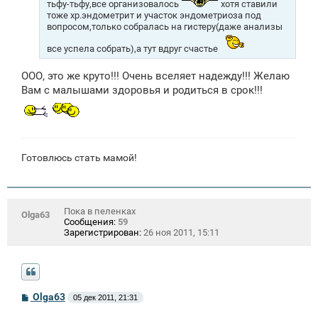
тьфу-тьфу,все организовалось
хотя ставили
тоже хр.эндометрит и участок эндометриоза под
вопросом,только собралась на гистеру(даже анализы
все успела собрать),а тут вдруг счастье
ООО, это же круто!!! Очень вселяет надежду!!! Желаю
Вам с малышами здоровья и родиться в срок!!!
Готовлюсь стать мамой!
Пока в пеленках
Olga63
Сообщения:
59
Зарегистрирован:
26 ноя 2011, 15:11
С
Olga63
05 дек 2011, 21:31
о
о