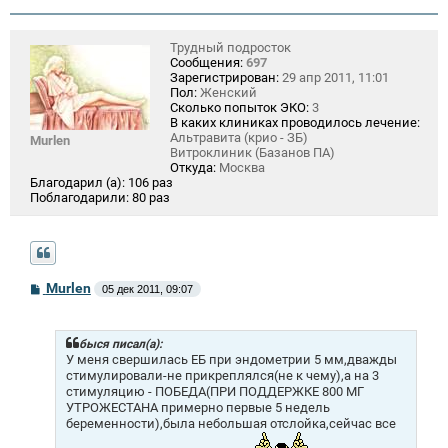
Трудный подросток
Сообщения:
697
Зарегистрирован:
29 апр 2011, 11:01
Пол:
Женский
Сколько попыток ЭКО:
3
В каких клиниках проводилось лечение:
Альтравита (крио - ЗБ)
Murlen
Витроклиник (Базанов ПА)
Откуда:
Москва
Благодарил (а):
106 раз
Поблагодарили:
80 раз
С
Murlen
05 дек 2011, 09:07
о
о
б
щ
быся писал(а):
е
У меня свершилась ЕБ при эндометрии 5 мм,дважды
н
стимулировали-не прикреплялся(не к чему),а на 3
и
стимуляцию - ПОБЕДА(ПРИ ПОДДЕРЖКЕ 800 МГ
е
УТРОЖЕСТАНА примерно первые 5 недель
беременности),была небольшая отслойка,сейчас все