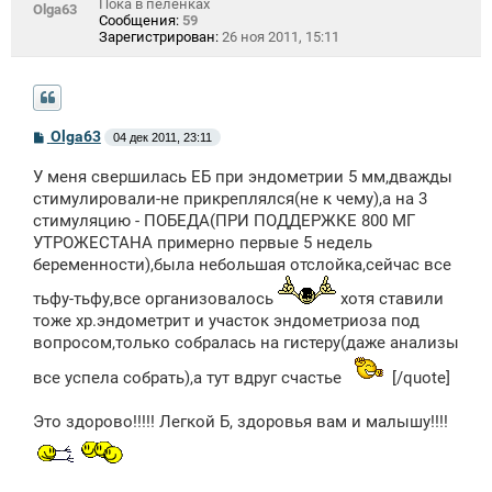
Пока в пеленках
Olga63
Сообщения:
59
Зарегистрирован:
26 ноя 2011, 15:11
С
Olga63
04 дек 2011, 23:11
о
о
У меня свершилась ЕБ при эндометрии 5 мм,дважды
б
щ
стимулировали-не прикреплялся(не к чему),а на 3
е
стимуляцию - ПОБЕДА(ПРИ ПОДДЕРЖКЕ 800 МГ
н
УТРОЖЕСТАНА примерно первые 5 недель
и
е
беременности),была небольшая отслойка,сейчас все
тьфу-тьфу,все организовалось
хотя ставили
тоже хр.эндометрит и участок эндометриоза под
вопросом,только собралась на гистеру(даже анализы
все успела собрать),а тут вдруг счастье
[/quote]
Это здорово!!!!! Легкой Б, здоровья вам и малышу!!!!