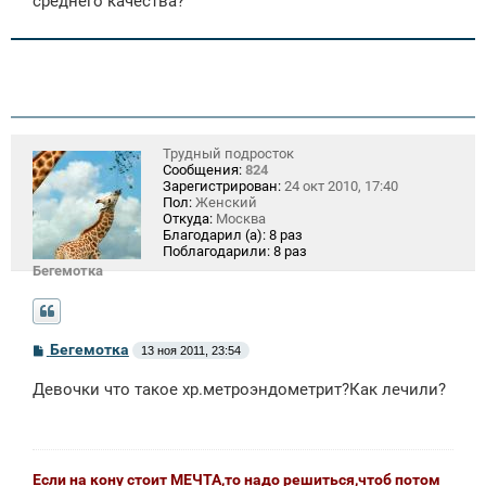
среднего качества?
н
и
е
Трудный подросток
Сообщения:
824
Зарегистрирован:
24 окт 2010, 17:40
Пол:
Женский
Откуда:
Москва
Благодарил (а):
8 раз
Поблагодарили:
8 раз
Бегемотка
С
Бегемотка
13 ноя 2011, 23:54
о
о
Девочки что такое хр.метроэндометрит?Как лечили?
б
щ
е
н
и
е
Если на кону стоит МЕЧТА,то надо решиться,чтоб потом