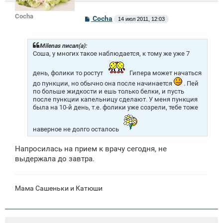
Cocha
С
Cocha
14 июл 2011, 12:03
о
о
б
щ
Milenas писал(а):
е
Соша, у многих такое наблюдается, к тому же уже 7
н
и
день, фолики то ростут
Гипера может начаться
е
до пункции, но обычно она после начинается
. Пей
по больше жидкости и ешь только белки, и пусть
после пункции капельницу сделают. У меня пункция
была на 10-й день, т.е. фолики уже созрели, тебе тоже
наверное не долго осталось
Напросилась на прием к врачу сегодня, не
выдержала до завтра.
Мама Сашеньки и Катюши