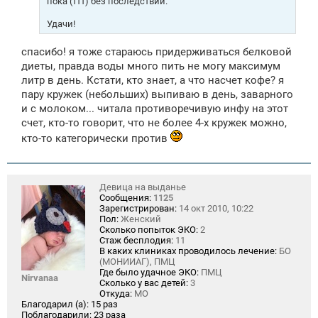
пока (ттт) без последствий.
Удачи!
спасибо! я тоже стараюсь придерживаться белковой
диеты, правда воды много пить не могу максимум
литр в день. Кстати, кто знает, а что насчет кофе? я
пару кружек (небольших) выпиваю в день, заварного
и с молоком... читала противоречивую инфу на этот
счет, кто-то говорит, что не более 4-х кружек можно,
кто-то категорически против
Девица на выданье
Сообщения:
1125
Зарегистрирован:
14 окт 2010, 10:22
Пол:
Женский
Сколько попыток ЭКО:
2
Стаж бесплодия:
11
В каких клиниках проводилось лечение:
БО
(МОНИИАГ), ПМЦ
Где было удачное ЭКО:
ПМЦ
Nirvanaa
Сколько у вас детей:
3
Откуда:
МО
Благодарил (а):
15 раз
Поблагодарили:
23 раза