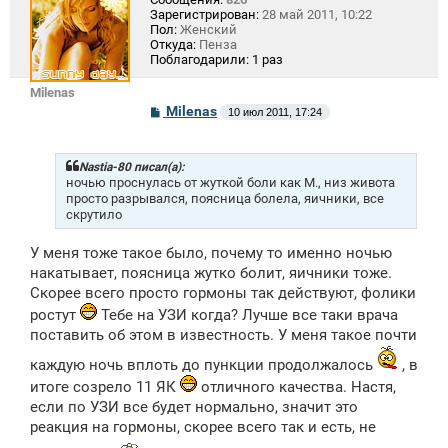
Зарегистрирован:
28 май 2011, 10:22
Пол:
Женский
Откуда:
Пенза
Поблагодарили:
1 раз
Milenas
С
Milenas
10 июл 2011, 17:24
о
о
б
щ
Nastia-80 писал(а):
е
ночью проснулась от жуткой боли как М., низ живота
н
просто разрывался, поясница болела, яичники, все
и
скрутило
е
У меня тоже такое было, почему то именно ночью
накатывает, поясница жутко болит, яичники тоже.
Скорее всего просто гормоны так действуют, фолики
ростут
Тебе на УЗИ когда? Лучше все таки врача
поставить об этом в известность. У меня такое почти
каждую ночь вплоть до пункции продолжалось
, в
итоге созрело 11 ЯК
отличного качества. Настя,
если по УЗИ все будет нормально, значит это
реакция на гормоны, скорее всего так и есть, не