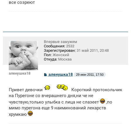
все созреют
и
е
Впервые замужем
Сообщения:
2532
Зарегистрирован:
31 май 2011, 20:48
Пол:
Женский
Откуда:
Москва
аленушка18
С
аленушка18
29 июн 2011, 17:50
о
о
б
Привет девочки
Короткий протокольчик
щ
е
на Пурегоне со вчерашнего дня,ни че не
н
чувствую,только улыбка с лица не слазеет
,по
и
е
мимо пурегона еще 9 наиминований лекарств
хрумкаю