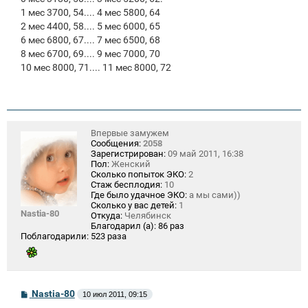
1 мес 3700, 54.... 4 мес 5800, 64
2 мес 4400, 58.... 5 мес 6000, 65
6 мес 6800, 67.... 7 мес 6500, 68
8 мес 6700, 69.... 9 мес 7000, 70
10 мес 8000, 71.... 11 мес 8000, 72
Впервые замужем
Сообщения:
2058
Зарегистрирован:
09 май 2011, 16:38
Пол:
Женский
Сколько попыток ЭКО:
2
Стаж бесплодия:
10
Где было удачное ЭКО:
а мы сами))
Сколько у вас детей:
1
Nastia-80
Откуда:
Челябинск
Благодарил (а):
86 раз
Поблагодарили:
523 раза
С
Nastia-80
10 июл 2011, 09:15
о