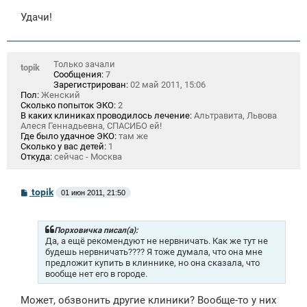
Удачи!
Только зачали
topik
Сообщения:
7
Зарегистрирован:
02 май 2011, 15:06
Пол:
Женский
Сколько попыток ЭКО:
2
В каких клиниках проводилось лечение:
Альтравита, Львова
Алеся Геннадьевна, СПАСИБО ей!
Где было удачное ЭКО:
там же
Сколько у вас детей:
1
Откуда:
сейчас - Москва
С
topik
01 июн 2011, 21:50
о
о
б
щ
Порховичка писал(а):
е
Да, а ещё рекомендуют не нервничать. Как же тут не
н
будешь нервничать???? Я тоже думала, что она мне
и
предложит купить в клиннике, но она сказала, что
е
вообще нет его в городе.
Может, обзвонить другие клиники? Вообще-то у них