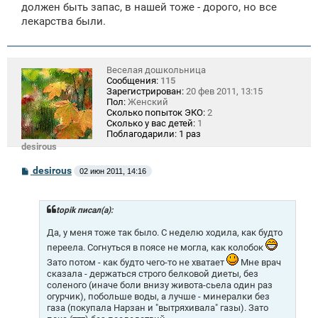
должен быть запас, в нашей тоже - дорого, но все
лекарства были.
Веселая дошкольница
Сообщения:
115
Зарегистрирован:
20 фев 2011, 13:15
Пол:
Женский
Сколько попыток ЭКО:
2
Сколько у вас детей:
1
Поблагодарили:
1 раз
desirous
С
desirous
02 июн 2011, 14:16
о
о
б
щ
topik писал(а):
е
н
Да, у меня тоже так было. С неделю ходила, как будто
и
переела. Согнуться в поясе не могла, как колобок
е
Зато потом - как будто чего-то не хватает
Мне врач
сказала - держаться строго белковой диеты, без
соленого (иначе боли внизу живота-сьела один раз
огурчик), побольше воды, а лучше - минералки без
газа (покупала Нарзан и "вытряхивала" газы). Зато