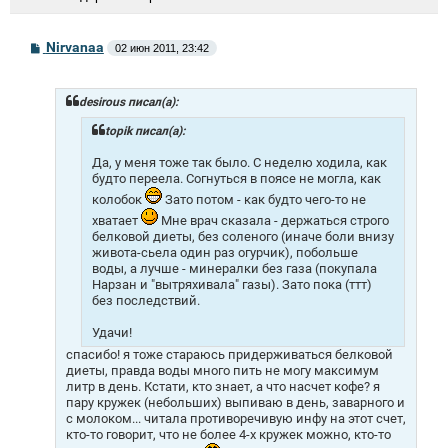
С
Nirvanaa
02 июн 2011, 23:42
о
о
б
щ
desirous писал(а):
е
н
topik писал(а):
и
е
Да, у меня тоже так было. С неделю ходила, как
будто переела. Согнуться в поясе не могла, как
колобок
Зато потом - как будто чего-то не
хватает
Мне врач сказала - держаться строго
белковой диеты, без соленого (иначе боли внизу
живота-сьела один раз огурчик), побольше
воды, а лучше - минералки без газа (покупала
Нарзан и "вытряхивала" газы). Зато пока (ттт)
без последствий.
Удачи!
спасибо! я тоже стараюсь придерживаться белковой
диеты, правда воды много пить не могу максимум
литр в день. Кстати, кто знает, а что насчет кофе? я
пару кружек (небольших) выпиваю в день, заварного и
с молоком... читала противоречивую инфу на этот счет,
кто-то говорит, что не более 4-х кружек можно, кто-то