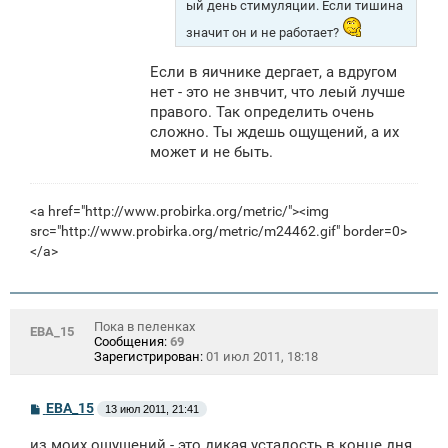
ый день стимуляции. Если тишина
значит он и не работает?
Если в яичнике дергает, а вдругом
нет - это не знвчит, что леый лучше
правого. Так определить очень
сложно. Ты ждешь ощущений, а их
может и не быть.
<a href="http://www.probirka.org/metric/"><img
src="http://www.probirka.org/metric/m24462.gif" border=0>
</a>
Пока в пеленках
ЕВА_15
Сообщения:
69
Зарегистрирован:
01 июл 2011, 18:18
С
ЕВА_15
13 июл 2011, 21:41
о
о
из моих ощущений - это дикая усталость в конце дня
б