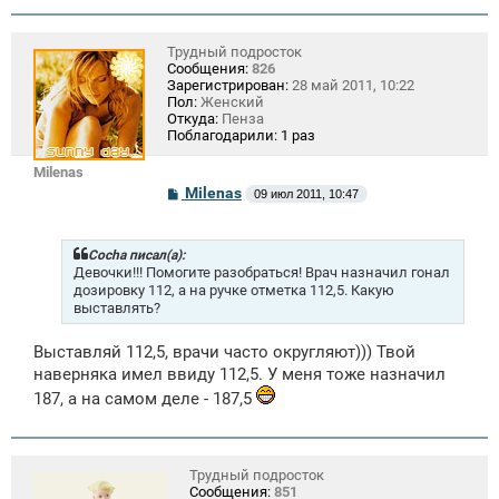
и
е
Трудный подросток
Сообщения:
826
Зарегистрирован:
28 май 2011, 10:22
Пол:
Женский
Откуда:
Пенза
Поблагодарили:
1 раз
Milenas
С
Milenas
09 июл 2011, 10:47
о
о
б
щ
Cocha писал(а):
е
Девочки!!! Помогите разобраться! Врач назначил гонал
н
дозировку 112, а на ручке отметка 112,5. Какую
и
выставлять?
е
Выставляй 112,5, врачи часто округляют))) Твой
наверняка имел ввиду 112,5. У меня тоже назначил
187, а на самом деле - 187,5
Трудный подросток
Сообщения:
851