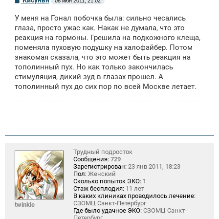
08 июн 2011, 21:02
о
о
У меня на Гонал побочка была: сильно чесались
б
щ
глаза, просто ужас как. Накак не думала, что это
е
реакция на гормоны. Грешила на подкожного клеща,
н
поменяла пуховую подушку на халофайбер. Потом
и
е
знакомая сказала, что это может быть реакция на
тополинный пух. Но как только закончилась
стимуляция, дикий зуд в глазах прошел. А
тополинный пух до сих пор по всей Москве летает.
Трудный подросток
Сообщения:
729
Зарегистрирован:
23 янв 2011, 18:23
Пол:
Женский
Сколько попыток ЭКО:
1
Стаж бесплодия:
11 лет
В каких клиниках проводилось лечение:
СЗОМЦ Санкт-Петербург
twinkle
Где было удачное ЭКО:
СЗОМЦ Санкт-
Петербург