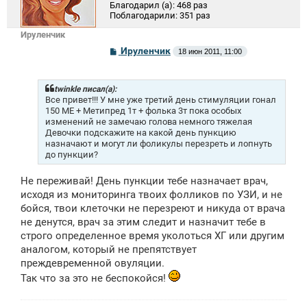
Благодарил (а):
468 раз
Поблагодарили:
351 раз
Ируленчик
С
Ируленчик
18 июн 2011, 11:00
о
о
б
щ
twinkle писал(а):
е
Все привет!!! У мне уже третий день стимуляции гонал
н
150 МЕ + Метипред 1т + фолька 3т пока особых
и
изменений не замечаю голова немного тяжелая
е
Девочки подскажите на какой день пункцию
назначают и могут ли фоликулы перезреть и лопнуть
до пункции?
Не переживай! День пункции тебе назначает врач,
исходя из мониторинга твоих фолликов по УЗИ, и не
бойся, твои клеточки не перезреют и никуда от врача
не денутся, врач за этим следит и назначит тебе в
строго определенное время уколоться ХГ или другим
аналогом, который не препятствует
преждевременной овуляции.
Так что за это не беспокойся!