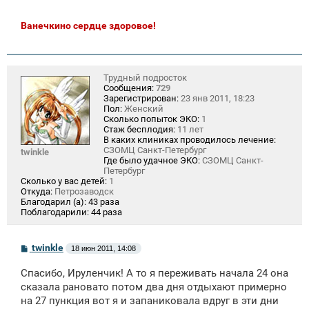
Ванечкино сердце здоровое!
Трудный подросток
Сообщения:
729
Зарегистрирован:
23 янв 2011, 18:23
Пол:
Женский
Сколько попыток ЭКО:
1
Стаж бесплодия:
11 лет
В каких клиниках проводилось лечение:
СЗОМЦ Санкт-Петербург
twinkle
Где было удачное ЭКО:
СЗОМЦ Санкт-
Петербург
Сколько у вас детей:
1
Откуда:
Петрозаводск
Благодарил (а):
43 раза
Поблагодарили:
44 раза
С
twinkle
18 июн 2011, 14:08
о
о
Спасибо, Ируленчик! А то я переживать начала 24 она
б
щ
сказала рановато потом два дня отдыхают примерно
е
на 27 пункция вот я и запаниковала вдруг в эти дни
н