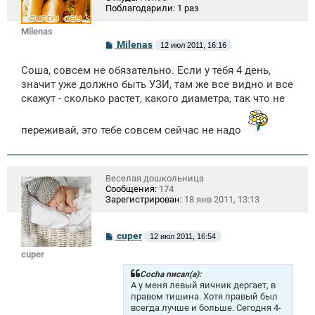
Поблагодарили:
1 раз
Milenas
С
Milenas
12 июл 2011, 16:16
о
о
Соша, совсем не обязательно. Если у тебя 4 день,
б
щ
значит уже должно быть УЗИ, там же все видно и все
е
скажут - сколько растет, какого диаметра, так что не
н
и
е
переживай, это тебе совсем сейчас не надо
Веселая дошкольница
Сообщения:
174
Зарегистрирован:
18 янв 2011, 13:13
С
cuper
12 июл 2011, 16:54
о
cuper
о
б
щ
Cocha писал(а):
е
А у меня левый яичник дергает, в
н
правом тишина. Хотя правый был
и
всегда лучше и больше. Сегодня 4-
е