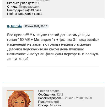
Сколько у вас детей:
1
Откуда:
Петрозаводск
Благодарил (а):
43 раза
Поблагодарили:
44 раза
С
twinkle
17 июн 2011, 20:10
о
о
Все привет!!! У мне уже третий день стимуляции
б
щ
гонал 150 МЕ + Метипред 1т + фолька 3т пока особых
е
изменений не замечаю голова немного тяжелая
н
Девочки подскажите на какой день пункцию
и
е
назначают и могут ли фоликулы перезреть и лопнуть
до пункции?
Спелая ягодка
Сообщения:
4242
Зарегистрирован:
23 июн 2010, 15:58
Пол:
Женский
Откуда:
Москва