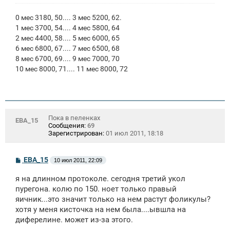
0 мес 3180, 50.... 3 мес 5200, 62.
1 мес 3700, 54.... 4 мес 5800, 64
2 мес 4400, 58.... 5 мес 6000, 65
6 мес 6800, 67.... 7 мес 6500, 68
8 мес 6700, 69.... 9 мес 7000, 70
10 мес 8000, 71.... 11 мес 8000, 72
Пока в пеленках
ЕВА_15
Сообщения:
69
Зарегистрирован:
01 июл 2011, 18:18
С
ЕВА_15
10 июл 2011, 22:09
о
о
я на длинном протоколе. сегодня третий укол
б
щ
пурегона. колю по 150. ноет только правый
е
яичник...это значит только на нем растут фоликулы?
н
хотя у меня кисточка на нем была....ывшла на
и
е
диферелине. может из-за этого.