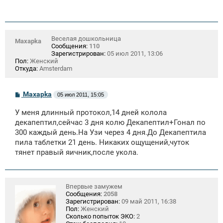
Веселая дошкольница
Maxapka
Сообщения:
110
Зарегистрирован:
05 июл 2011, 13:06
Пол:
Женский
Откуда:
Amsterdam
С
Maxapka
05 июл 2011, 15:05
о
о
У меня длинный протокол,14 дней колола
б
щ
декапептил,сейчас 3 дня колю Декапептил+Гонал по
е
300 каждый день.На Узи через 4 дня.До Декапептила
н
пила таблетки 21 день. Никаких ощущений,чуток
и
е
тянет правый яичник,после укола.
Впервые замужем
Сообщения:
2058
Зарегистрирован:
09 май 2011, 16:38
Пол:
Женский
Сколько попыток ЭКО:
2