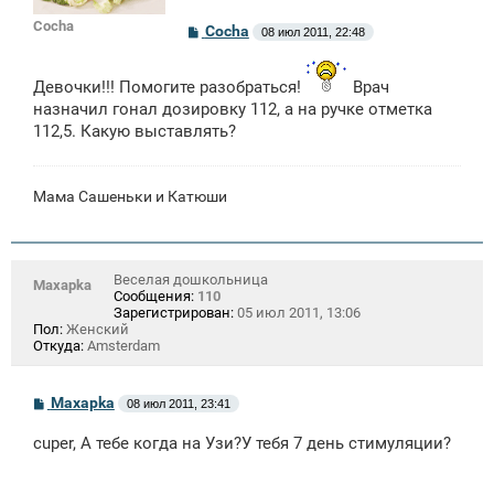
Cocha
С
Cocha
08 июл 2011, 22:48
о
о
б
Девочки!!! Помогите разобраться!
Врач
щ
е
назначил гонал дозировку 112, а на ручке отметка
н
112,5. Какую выставлять?
и
е
Мама Сашеньки и Катюши
Веселая дошкольница
Maxapka
Сообщения:
110
Зарегистрирован:
05 июл 2011, 13:06
Пол:
Женский
Откуда:
Amsterdam
С
Maxapka
08 июл 2011, 23:41
о
о
cuper, A тебе когда на Узи?У тебя 7 день стимуляции?
б
щ
е
н