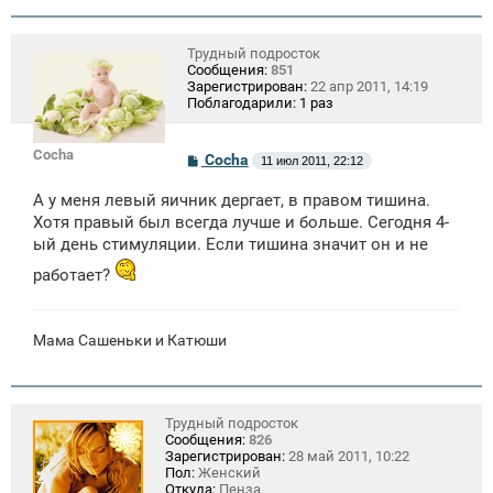
Трудный подросток
Сообщения:
851
Зарегистрирован:
22 апр 2011, 14:19
Поблагодарили:
1 раз
Cocha
С
Cocha
11 июл 2011, 22:12
о
о
А у меня левый яичник дергает, в правом тишина.
б
щ
Хотя правый был всегда лучше и больше. Сегодня 4-
е
ый день стимуляции. Если тишина значит он и не
н
и
работает?
е
Мама Сашеньки и Катюши
Трудный подросток
Сообщения:
826
Зарегистрирован:
28 май 2011, 10:22
Пол:
Женский
Откуда:
Пенза