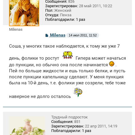
Сообщения:
826
Зарегистрирован:
28 май 2011, 10:22
Пол:
Женский
Откуда:
Пенза
Поблагодарили:
1 раз
Milenas
С
Milenas
14 июл 2011, 11:52
о
о
Соша, у многих такое наблюдается, к тому же уже 7
б
щ
е
день, фолики то ростут
Гипера может начаться
н
и
до пункции, но обычно она после начинается
.
е
Пей по больше жидкости и ешь только белки, и пусть
после пункции капельницу сделают. У меня пункция
была на 10-й день, т.е. фолики уже созрели, тебе тоже
наверное не долго осталось
Трудный подросток
Сообщения:
851
Зарегистрирован:
22 апр 2011, 14:19
Поблагодарили:
1 раз