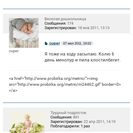
Веселая дошкольница
Сообщения:
174
Зарегистрирован:
18 янв 2011, 13:13
С
cuper
07 июл 2011, 19:02
о
cuper
о
Я тоже на ходу засыпаю. Колю 6
б
щ
день менопур и пила клостилбегит.
е
н
и
е
<a href="http://www.probirka.org/metric/"><img
src="http://www.probirka.org/metric/m24462.gif" border=0>
</a>
Трудный подросток
Сообщения:
851
Зарегистрирован:
22 апр 2011, 14:19
Поблагодарили:
1 раз