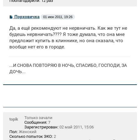
Поблагодарили:
12 раз
С
Порховичка
01 июн 2011, 19:26
о
о
Да, а ещё рекомендуют не нервничать. Как же тут не
б
щ
будешь нервничать???? Я тоже думала, что она мне
е
предложит купить в клиннике, но она сказала, что
н
вообще нет его в городе.
и
е
...И СНОВА ПОВТОРЯЮ В НОЧЬ, СПАСИБО, ГОСПОДИ, ЗА
ДОЧЬ...
Только зачали
topik
Сообщения:
7
Зарегистрирован:
02 май 2011, 15:06
Пол:
Женский
Сколько попыток ЭКО:
2