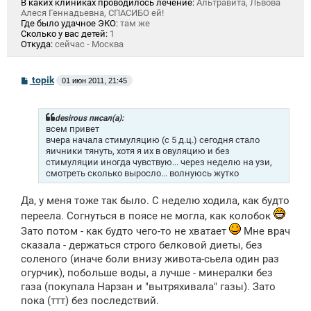
В каких клиниках проводилось лечение:
Альтравита, Львова
Алеся Геннадьевна, СПАСИБО ей!
Где было удачное ЭКО:
там же
Сколько у вас детей:
1
Откуда:
сейчас - Москва
С
topik
01 июн 2011, 21:45
о
о
б
щ
desirous писал(а):
е
всем привет
н
вчера начала стимуляцию (с 5 д.ц.) сегодня стало
и
яичники тянуть, хотя я их в овуляцию и без
е
стимуляции иногда чувствую... через неделю на узи,
смотреть сколько выросло... волнуюсь жутко
Да, у меня тоже так было. С неделю ходила, как будто
переела. Согнуться в поясе не могла, как колобок
Зато потом - как будто чего-то не хватает
Мне врач
сказала - держаться строго белковой диеты, без
соленого (иначе боли внизу живота-сьела один раз
огурчик), побольше воды, а лучше - минералки без
газа (покупала Нарзан и "вытряхивала" газы). Зато
пока (ттт) без последствий.