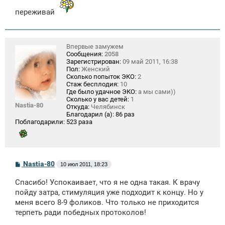
переживай
Впервые замужем
Сообщения:
2058
Зарегистрирован:
09 май 2011, 16:38
Пол:
Женский
Сколько попыток ЭКО:
2
Стаж бесплодия:
10
Где было удачное ЭКО:
а мы сами))
Сколько у вас детей:
1
Nastia-80
Откуда:
Челябинск
Благодарил (а):
86 раз
Поблагодарили:
523 раза
С
Nastia-80
10 июл 2011, 18:23
о
о
Спасибо! Успокаивает, что я не одна такая. К врачу
б
щ
пойду затра, стимуляция уже подходит к концу. Но у
е
меня всего 8-9 фоликов. Что только не приходится
н
терпеть ради победных протоколов!
и
е