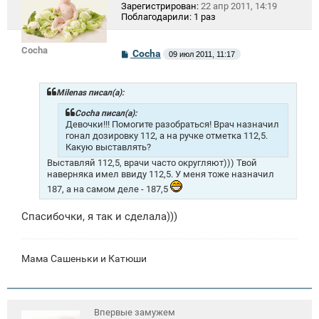
Зарегистрирован:
22 апр 2011, 14:19
Поблагодарили:
1 раз
Cocha
С
Cocha
09 июл 2011, 11:17
о
о
б
щ
Milenas писал(а):
е
н
Cocha писал(а):
и
Девочки!!! Помогите разобраться! Врач назначил
е
гонал дозировку 112, а на ручке отметка 112,5.
Какую выставлять?
Выставляй 112,5, врачи часто округляют))) Твой
наверняка имел ввиду 112,5. У меня тоже назначил
187, а на самом деле - 187,5
Спасибочки, я так и сделала)))
Мама Сашеньки и Катюши
Впервые замужем