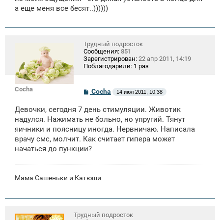
щ
а еще меня все бесят..))))))
е
н
и
е
Трудный подросток
Сообщения:
851
Зарегистрирован:
22 апр 2011, 14:19
Поблагодарили:
1 раз
Cocha
С
Cocha
14 июл 2011, 10:38
о
о
Девочки, сегодня 7 день стимуляции. Животик
б
щ
надулся. Нажимать не больно, но упругий. Тянут
е
яичники и поясницу иногда. Нервничаю. Написала
н
врачу смс, молчит. Как считает гипера может
и
е
начаться до пункции?
Мама Сашеньки и Катюши
Трудный подросток