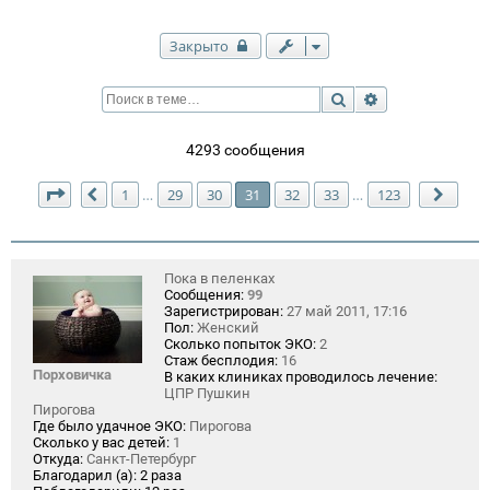
Закрыто
Поиск
Расширенный п
4293 сообщения
Страница
31
из
123
1
29
30
31
32
33
123
…
…
Пред.
След
Пока в пеленках
Сообщения:
99
Зарегистрирован:
27 май 2011, 17:16
Пол:
Женский
Сколько попыток ЭКО:
2
Стаж бесплодия:
16
Порховичка
В каких клиниках проводилось лечение:
ЦПР Пушкин
Пирогова
Где было удачное ЭКО:
Пирогова
Сколько у вас детей:
1
Откуда:
Санкт-Петербург
Благодарил (а):
2 раза