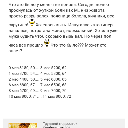
о
Что это было у меня я не поняла. Сегодня ночью
б
щ
проснулась от жуткой боли как М., низ живота
е
просто разрывался, поясница болела, яичники, все
н
и
скрутило!
Хотелось выть. Испугалась что гипера
е
началась, потрогала живот, нормальный. Хотела уже
мужа будить чтоб скорыю вызывал. Но через пол
часа все прошло
Что это было??? Может кто
знает?
0 мес 3180, 50.... 3 мес 5200, 62.
1 мес 3700, 54.... 4 мес 5800, 64
2 мес 4400, 58.... 5 мес 6000, 65
6 мес 6800, 67.... 7 мес 6500, 68
8 мес 6700, 69.... 9 мес 7000, 70
10 мес 8000, 71.... 11 мес 8000, 72
Трудный подросток
Сообщения:
826