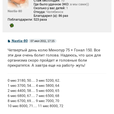
Стаж бесплодия:
10
Где было удачное ЭКО:
а мы сами))
Сколько у вас детей:
1
Nastia-80
Откуда:
Челябинск
Благодарил (а):
86 раз
Поблагодарили:
523 раза
С
Nastia-80
07 июл 2011, 17:15
о
о
Четвертый день колю Менопур 75 + Гонал 150. Все
б
щ
эти дни очень болит голова. Надеюсь, что шок для
е
организма скоро пройдет и головные боли
н
прекратятся. А завтра еще на работу- жуть!
и
е
0 мес 3180, 50.... 3 мес 5200, 62.
1 мес 3700, 54.... 4 мес 5800, 64
2 мес 4400, 58.... 5 мес 6000, 65
6 мес 6800, 67.... 7 мес 6500, 68
8 мес 6700, 69.... 9 мес 7000, 70
10 мес 8000, 71.... 11 мес 8000, 72