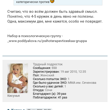
категорически против
Считаю, что во всём должен быть здравый смысл.
Понятно, что 4-5 кружек в день явно не полезны.
Одна, максимум две, мне кажется, особо не повредят.
Набор в психологическую группу -
_www.poddyakova.ru/psihoterapevticeskaa-gruppa
Трудный подросток
Сообщения:
550
Зарегистрирован:
19 авг 2010, 12:35
Пол:
Женский
Сколько попыток ЭКО:
1
Где было удачное ЭКО:
ММА им. Сеченова
Сколько у вас детей:
1
Откуда:
Сочи
Благодарил (а):
39 раз
Кисунья
Поблагодарили:
41 раз
С
Кисунья