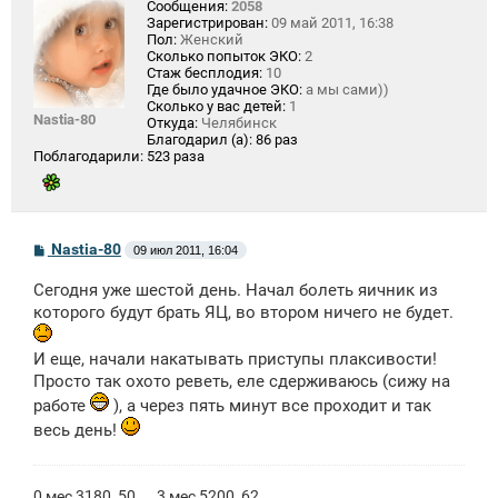
Сообщения:
2058
Зарегистрирован:
09 май 2011, 16:38
Пол:
Женский
Сколько попыток ЭКО:
2
Стаж бесплодия:
10
Где было удачное ЭКО:
а мы сами))
Сколько у вас детей:
1
Nastia-80
Откуда:
Челябинск
Благодарил (а):
86 раз
Поблагодарили:
523 раза
С
Nastia-80
09 июл 2011, 16:04
о
о
Сегодня уже шестой день. Начал болеть яичник из
б
щ
которого будут брать ЯЦ, во втором ничего не будет.
е
н
и
И еще, начали накатывать приступы плаксивости!
е
Просто так охото реветь, еле сдерживаюсь (сижу на
работе
), а через пять минут все проходит и так
весь день!
0 мес 3180, 50.... 3 мес 5200, 62.