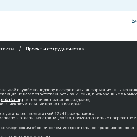
Уд
/
нтакты
Проекты сотрудничества
ральной службе по надзору в сфере связи, информационных техно
Редакция не несет ответственности за мнения, высказанные в комм
robirka.org
, в том числе названия разделов,
ости, исключительные права на которые
е, установленном статьей 1274 Гражданского
 разделов, отдельных страниц сайта, возможно только посредство
оммерческим обозначением, исключительное право использовани