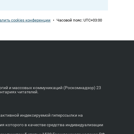
алить cookies конференции
•
Часовой пояс:
UTC+03:00
логий и массовых коммуникаций (Роскомнадзор) 23
ентариях читателей.
м активной индексируемой гиперссылки на
я которого в качестве средства индивидуализации