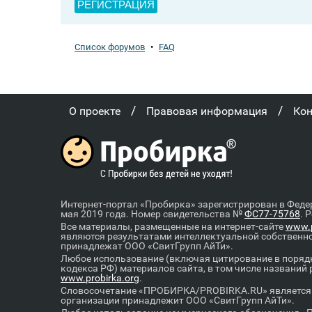
РЕГИСТРАЦИЯ
Список форумов
•
FAQ
/
/
О проекте
Правовая информация
Ко
Интернет-портал «Пробирка» зарегистрирован в Феде
мая 2019 года. Номер свидетельства №
ФС77-75768
. 
Все материалы, размещенные на интернет-сайте
www.p
являются результатами интеллектуальной собственн
принадлежат ООО «СвитГрупп АйТи».
Любое использование (включая цитирование в порядк
кодекса РФ) материалов сайта, в том числе названий
www.probirka.org
.
Словосочетание «ПРОБИРКА/PROBIRKA.RU» является к
организации принадлежит ООО «СвитГрупп АйТи».