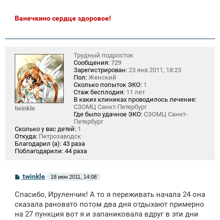
Ванечкино сердце здоровое!
Трудный подросток
Сообщения:
729
Зарегистрирован:
23 янв 2011, 18:23
Пол:
Женский
Сколько попыток ЭКО:
1
Стаж бесплодия:
11 лет
В каких клиниках проводилось лечение:
СЗОМЦ Санкт-Петербург
twinkle
Где было удачное ЭКО:
СЗОМЦ Санкт-
Петербург
Сколько у вас детей:
1
Откуда:
Петрозаводск
Благодарил (а):
43 раза
Поблагодарили:
44 раза
С
twinkle
18 июн 2011, 14:08
о
о
Спасибо, Ируленчик! А то я переживать начала 24 она
б
щ
сказала рановато потом два дня отдыхают примерно
е
на 27 пункция вот я и запаниковала вдруг в эти дни
н