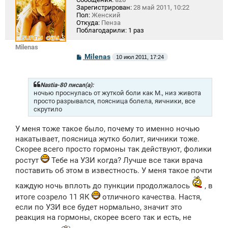
Зарегистрирован:
28 май 2011, 10:22
Пол:
Женский
Откуда:
Пенза
Поблагодарили:
1 раз
Milenas
С
Milenas
10 июл 2011, 17:24
о
о
б
щ
Nastia-80 писал(а):
е
ночью проснулась от жуткой боли как М., низ живота
н
просто разрывался, поясница болела, яичники, все
и
скрутило
е
У меня тоже такое было, почему то именно ночью
накатывает, поясница жутко болит, яичники тоже.
Скорее всего просто гормоны так действуют, фолики
ростут
Тебе на УЗИ когда? Лучше все таки врача
поставить об этом в известность. У меня такое почти
каждую ночь вплоть до пункции продолжалось
, в
итоге созрело 11 ЯК
отличного качества. Настя,
если по УЗИ все будет нормально, значит это
реакция на гормоны, скорее всего так и есть, не