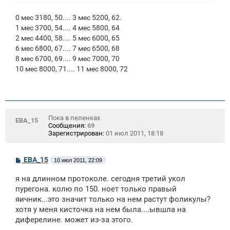
0 мес 3180, 50.... 3 мес 5200, 62.
1 мес 3700, 54.... 4 мес 5800, 64
2 мес 4400, 58.... 5 мес 6000, 65
6 мес 6800, 67.... 7 мес 6500, 68
8 мес 6700, 69.... 9 мес 7000, 70
10 мес 8000, 71.... 11 мес 8000, 72
Пока в пеленках
ЕВА_15
Сообщения:
69
Зарегистрирован:
01 июл 2011, 18:18
С
ЕВА_15
10 июл 2011, 22:09
о
о
я на длинном протоколе. сегодня третий укол
б
щ
пурегона. колю по 150. ноет только правый
е
яичник...это значит только на нем растут фоликулы?
н
хотя у меня кисточка на нем была....ывшла на
и
е
диферелине. может из-за этого.