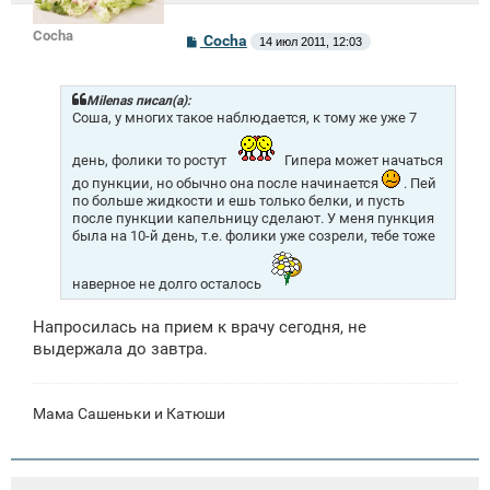
Cocha
С
Cocha
14 июл 2011, 12:03
о
о
б
щ
Milenas писал(а):
е
Соша, у многих такое наблюдается, к тому же уже 7
н
и
день, фолики то ростут
Гипера может начаться
е
до пункции, но обычно она после начинается
. Пей
по больше жидкости и ешь только белки, и пусть
после пункции капельницу сделают. У меня пункция
была на 10-й день, т.е. фолики уже созрели, тебе тоже
наверное не долго осталось
Напросилась на прием к врачу сегодня, не
выдержала до завтра.
Мама Сашеньки и Катюши