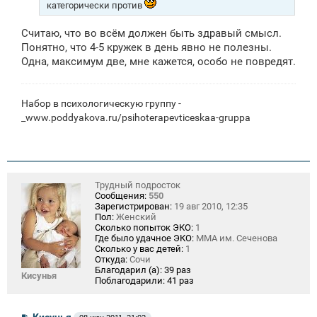
категорически против
Считаю, что во всём должен быть здравый смысл.
Понятно, что 4-5 кружек в день явно не полезны.
Одна, максимум две, мне кажется, особо не повредят.
Набор в психологическую группу -
_www.poddyakova.ru/psihoterapevticeskaa-gruppa
Трудный подросток
Сообщения:
550
Зарегистрирован:
19 авг 2010, 12:35
Пол:
Женский
Сколько попыток ЭКО:
1
Где было удачное ЭКО:
ММА им. Сеченова
Сколько у вас детей:
1
Откуда:
Сочи
Благодарил (а):
39 раз
Кисунья
Поблагодарили:
41 раз
С
Кисунья