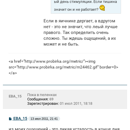
ый день стимуляции. Если тишина
значит он и не работает?
Если в яичнике дергает, а вдругом
нет - это не знвчит, что леый лучше
правого. Так определить очень
сложно. Ты ждешь ощущений, а их
может и не быть.
<a href="http://www.probirka.org/metric/"><img
src="http://www.probirka.org/metric/m24462.gif" border=0>
</a>
Пока в пеленках
ЕВА_15
Сообщения:
69
Зарегистрирован:
01 июл 2011, 18:18
С
ЕВА_15
13 июл 2011, 21:41
о
о
из моих ощущений - это дикая усталость в конце дня
б