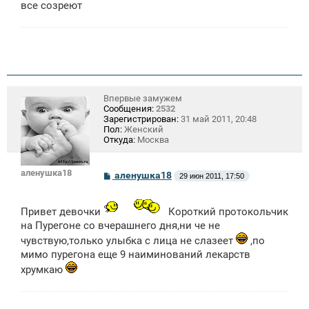
все созреют
и
е
Впервые замужем
Сообщения:
2532
Зарегистрирован:
31 май 2011, 20:48
Пол:
Женский
Откуда:
Москва
аленушка18
С
аленушка18
29 июн 2011, 17:50
о
о
б
Привет девочки
Короткий протокольчик
щ
е
на Пурегоне со вчерашнего дня,ни че не
н
чувствую,только улыбка с лица не слазеет
,по
и
е
мимо пурегона еще 9 наиминований лекарств
хрумкаю