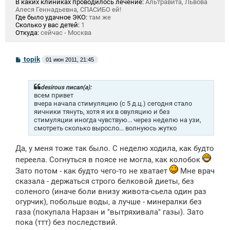
В каких клиниках проводилось лечение:
Альтравита, Львова
Алеся Геннадьевна, СПАСИБО ей!
Где было удачное ЭКО:
там же
Сколько у вас детей:
1
Откуда:
сейчас - Москва
С
topik
01 июн 2011, 21:45
о
о
б
щ
desirous писал(а):
е
всем привет
н
вчера начала стимуляцию (с 5 д.ц.) сегодня стало
и
яичники тянуть, хотя я их в овуляцию и без
е
стимуляции иногда чувствую... через неделю на узи,
смотреть сколько выросло... волнуюсь жутко
Да, у меня тоже так было. С неделю ходила, как будто
переела. Согнуться в поясе не могла, как колобок
Зато потом - как будто чего-то не хватает
Мне врач
сказала - держаться строго белковой диеты, без
соленого (иначе боли внизу живота-сьела один раз
огурчик), побольше воды, а лучше - минералки без
газа (покупала Нарзан и "вытряхивала" газы). Зато
пока (ттт) без последствий.