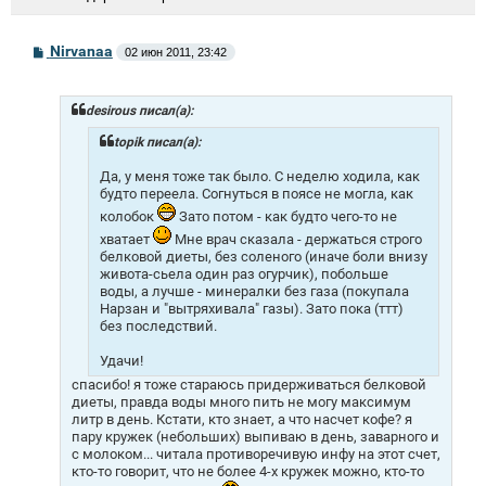
С
Nirvanaa
02 июн 2011, 23:42
о
о
б
щ
desirous писал(а):
е
н
topik писал(а):
и
е
Да, у меня тоже так было. С неделю ходила, как
будто переела. Согнуться в поясе не могла, как
колобок
Зато потом - как будто чего-то не
хватает
Мне врач сказала - держаться строго
белковой диеты, без соленого (иначе боли внизу
живота-сьела один раз огурчик), побольше
воды, а лучше - минералки без газа (покупала
Нарзан и "вытряхивала" газы). Зато пока (ттт)
без последствий.
Удачи!
спасибо! я тоже стараюсь придерживаться белковой
диеты, правда воды много пить не могу максимум
литр в день. Кстати, кто знает, а что насчет кофе? я
пару кружек (небольших) выпиваю в день, заварного и
с молоком... читала противоречивую инфу на этот счет,
кто-то говорит, что не более 4-х кружек можно, кто-то