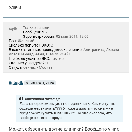
Удачи!
Только зачали
topik
Сообщения:
7
Зарегистрирован:
02 май 2011, 15:06
Пол:
Женский
Сколько попыток ЭКО:
2
В каких клиниках проводилось лечение:
Альтравита, Львова
Алеся Геннадьевна, СПАСИБО ей!
Где было удачное ЭКО:
там же
Сколько у вас детей:
1
Откуда:
сейчас - Москва
С
topik
01 июн 2011, 21:50
о
о
б
щ
Порховичка писал(а):
е
Да, а ещё рекомендуют не нервничать. Как же тут не
н
будешь нервничать???? Я тоже думала, что она мне
и
предложит купить в клиннике, но она сказала, что
е
вообще нет его в городе.
Может, обзвонить другие клиники? Вообще-то у них