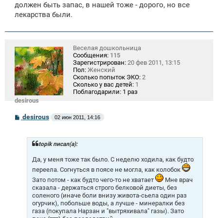
должен быть запас, в нашей тоже - дорого, но все
лекарства были.
Веселая дошкольница
Сообщения:
115
Зарегистрирован:
20 фев 2011, 13:15
Пол:
Женский
Сколько попыток ЭКО:
2
Сколько у вас детей:
1
Поблагодарили:
1 раз
desirous
С
desirous
02 июн 2011, 14:16
о
о
б
щ
topik писал(а):
е
н
Да, у меня тоже так было. С неделю ходила, как будто
и
переела. Согнуться в поясе не могла, как колобок
е
Зато потом - как будто чего-то не хватает
Мне врач
сказала - держаться строго белковой диеты, без
соленого (иначе боли внизу живота-сьела один раз
огурчик), побольше воды, а лучше - минералки без
газа (покупала Нарзан и "вытряхивала" газы). Зато