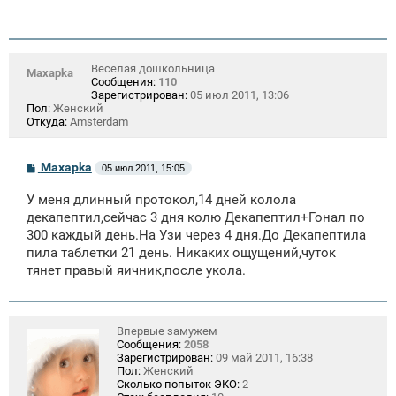
Веселая дошкольница
Maxapka
Сообщения:
110
Зарегистрирован:
05 июл 2011, 13:06
Пол:
Женский
Откуда:
Amsterdam
С
Maxapka
05 июл 2011, 15:05
о
о
У меня длинный протокол,14 дней колола
б
щ
декапептил,сейчас 3 дня колю Декапептил+Гонал по
е
300 каждый день.На Узи через 4 дня.До Декапептила
н
пила таблетки 21 день. Никаких ощущений,чуток
и
е
тянет правый яичник,после укола.
Впервые замужем
Сообщения:
2058
Зарегистрирован:
09 май 2011, 16:38
Пол:
Женский
Сколько попыток ЭКО:
2