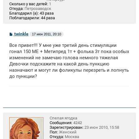
Сколько у вас детей:
1
Откуда:
Петрозаводск
Благодарил (а):
43 раза
Поблагодарили:
44 раза
С
twinkle
17 июн 2011, 20:10
о
о
Все привет!!! У мне уже третий день стимуляции
б
щ
гонал 150 МЕ + Метипред 1т + фолька 3т пока особых
е
изменений не замечаю голова немного тяжелая
н
Девочки подскажите на какой день пункцию
и
е
назначают и могут ли фоликулы перезреть и лопнуть
до пункции?
Спелая ягодка
Сообщения:
4242
Зарегистрирован:
23 июн 2010, 15:58
Пол:
Женский
Откуда:
Москва