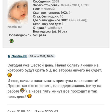
Сообщения:
2058
Зарегистрирован:
09 май 2011, 16:38
Пол:
Женский
Сколько попыток ЭКО:
2
Стаж бесплодия:
10
Где было удачное ЭКО:
а мы сами))
Сколько у вас детей:
1
Nastia-80
Откуда:
Челябинск
Благодарил (а):
86 раз
Поблагодарили:
523 раза
С
Nastia-80
09 июл 2011, 16:04
о
о
Сегодня уже шестой день. Начал болеть яичник из
б
щ
которого будут брать ЯЦ, во втором ничего не будет.
е
н
и
И еще, начали накатывать приступы плаксивости!
е
Просто так охото реветь, еле сдерживаюсь (сижу на
работе
), а через пять минут все проходит и так
весь день!
0 мес 3180, 50.... 3 мес 5200, 62.