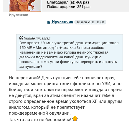
Благодарил (а):
468 раз
Поблагодарили:
351 раз
Ируленчик
С
Ируленчик
18 июн 2011, 11:00
о
о
б
щ
twinkle писал(а):
е
Все привет!!! У мне уже третий день стимуляции гонал
н
150 МЕ + Метипред 1т + фолька 3т пока особых
и
изменений не замечаю голова немного тяжелая
е
Девочки подскажите на какой день пункцию
назначают и могут ли фоликулы перезреть и лопнуть
до пункции?
Не переживай! День пункции тебе назначает врач,
исходя из мониторинга твоих фолликов по УЗИ, и не
бойся, твои клеточки не перезреют и никуда от врача
не денутся, врач за этим следит и назначит тебе в
строго определенное время уколоться ХГ или другим
аналогом, который не препятствует
преждевременной овуляции.
Так что за это не беспокойся!