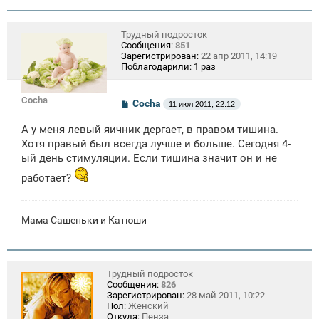
Трудный подросток
Сообщения:
851
Зарегистрирован:
22 апр 2011, 14:19
Поблагодарили:
1 раз
Cocha
С
Cocha
11 июл 2011, 22:12
о
о
А у меня левый яичник дергает, в правом тишина.
б
щ
Хотя правый был всегда лучше и больше. Сегодня 4-
е
ый день стимуляции. Если тишина значит он и не
н
и
работает?
е
Мама Сашеньки и Катюши
Трудный подросток
Сообщения:
826
Зарегистрирован:
28 май 2011, 10:22
Пол:
Женский
Откуда:
Пенза