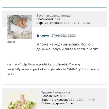
Веселая дошкольница
Сообщения:
174
Зарегистрирован:
18 янв 2011, 13:13
С
cuper
07 июл 2011, 19:02
о
cuper
о
Я тоже на ходу засыпаю. Колю 6
б
щ
день менопур и пила клостилбегит.
е
н
и
е
<a href="http://www.probirka.org/metric/"><img
src="http://www.probirka.org/metric/m24462.gif" border=0>
</a>
Трудный подросток
Сообщения:
851
Зарегистрирован:
22 апр 2011, 14:19
Поблагодарили:
1 раз