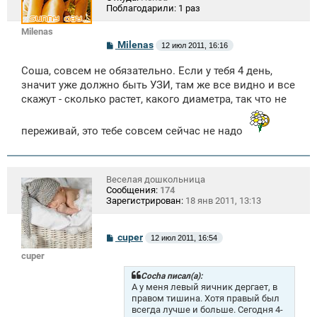
Поблагодарили:
1 раз
Milenas
С
Milenas
12 июл 2011, 16:16
о
о
Соша, совсем не обязательно. Если у тебя 4 день,
б
щ
значит уже должно быть УЗИ, там же все видно и все
е
скажут - сколько растет, какого диаметра, так что не
н
и
е
переживай, это тебе совсем сейчас не надо
Веселая дошкольница
Сообщения:
174
Зарегистрирован:
18 янв 2011, 13:13
С
cuper
12 июл 2011, 16:54
о
cuper
о
б
щ
Cocha писал(а):
е
А у меня левый яичник дергает, в
н
правом тишина. Хотя правый был
и
всегда лучше и больше. Сегодня 4-
е