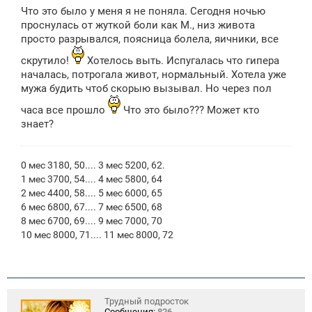
о
Что это было у меня я не поняла. Сегодня ночью
б
щ
проснулась от жуткой боли как М., низ живота
е
просто разрывался, поясница болела, яичники, все
н
и
скрутило!
Хотелось выть. Испугалась что гипера
е
началась, потрогала живот, нормальный. Хотела уже
мужа будить чтоб скорыю вызывал. Но через пол
часа все прошло
Что это было??? Может кто
знает?
0 мес 3180, 50.... 3 мес 5200, 62.
1 мес 3700, 54.... 4 мес 5800, 64
2 мес 4400, 58.... 5 мес 6000, 65
6 мес 6800, 67.... 7 мес 6500, 68
8 мес 6700, 69.... 9 мес 7000, 70
10 мес 8000, 71.... 11 мес 8000, 72
Трудный подросток
Сообщения:
826