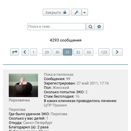
Закрыто
Поиск
Расширенный п
4293 сообщения
Страница
31
из
123
1
29
30
31
32
33
123
…
…
Пред.
След
Пока в пеленках
Сообщения:
99
Зарегистрирован:
27 май 2011, 17:16
Пол:
Женский
Сколько попыток ЭКО:
2
Стаж бесплодия:
16
Порховичка
В каких клиниках проводилось лечение:
ЦПР Пушкин
Пирогова
Где было удачное ЭКО:
Пирогова
Сколько у вас детей:
1
Откуда:
Санкт-Петербург
Благодарил (а):
2 раза