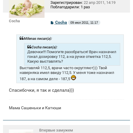
Зарегистрирован:
22 апр 2011, 14:19
Поблагодарили:
1 раз
Cocha
С
Cocha
09 июл 2011, 11:17
о
о
б
щ
Milenas писал(а):
е
н
Cocha писал(а):
и
Девочки!!! Помогите разобраться! Врач назначил
е
гонал дозировку 112, а на ручке отметка 112,5.
Какую выставлять?
Выставляй 112,5, врачи часто округляют))) Твой
наверняка имел ввиду 112,5. У меня тоже назначил
187, а на самом деле - 187,5
Спасибочки, я так и сделала)))
Мама Сашеньки и Катюши
Впервые замужем