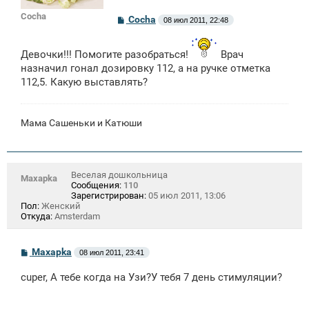
Cocha
С
Cocha
08 июл 2011, 22:48
о
о
б
Девочки!!! Помогите разобраться!
Врач
щ
е
назначил гонал дозировку 112, а на ручке отметка
н
112,5. Какую выставлять?
и
е
Мама Сашеньки и Катюши
Веселая дошкольница
Maxapka
Сообщения:
110
Зарегистрирован:
05 июл 2011, 13:06
Пол:
Женский
Откуда:
Amsterdam
С
Maxapka
08 июл 2011, 23:41
о
о
cuper, A тебе когда на Узи?У тебя 7 день стимуляции?
б
щ
е
н