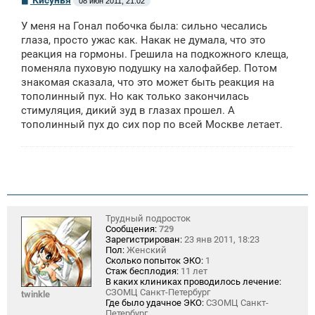
08 июн 2011, 21:02
о
о
У меня на Гонал побочка была: сильно чесались
б
щ
глаза, просто ужас как. Накак не думала, что это
е
реакция на гормоны. Грешила на подкожного клеща,
н
поменяла пуховую подушку на халофайбер. Потом
и
е
знакомая сказала, что это может быть реакция на
тополинный пух. Но как только закончилась
стимуляция, дикий зуд в глазах прошел. А
тополинный пух до сих пор по всей Москве летает.
Трудный подросток
Сообщения:
729
Зарегистрирован:
23 янв 2011, 18:23
Пол:
Женский
Сколько попыток ЭКО:
1
Стаж бесплодия:
11 лет
В каких клиниках проводилось лечение:
СЗОМЦ Санкт-Петербург
twinkle
Где было удачное ЭКО:
СЗОМЦ Санкт-
Петербург