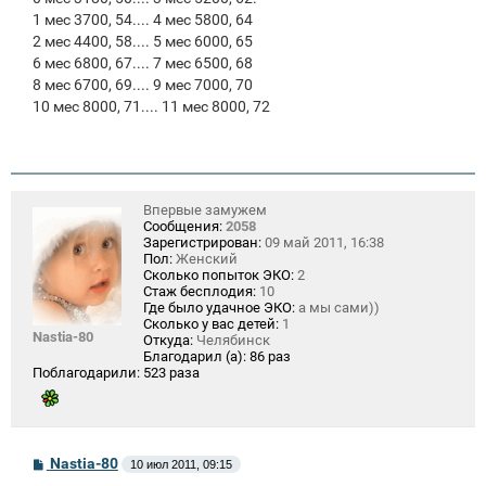
1 мес 3700, 54.... 4 мес 5800, 64
2 мес 4400, 58.... 5 мес 6000, 65
6 мес 6800, 67.... 7 мес 6500, 68
8 мес 6700, 69.... 9 мес 7000, 70
10 мес 8000, 71.... 11 мес 8000, 72
Впервые замужем
Сообщения:
2058
Зарегистрирован:
09 май 2011, 16:38
Пол:
Женский
Сколько попыток ЭКО:
2
Стаж бесплодия:
10
Где было удачное ЭКО:
а мы сами))
Сколько у вас детей:
1
Nastia-80
Откуда:
Челябинск
Благодарил (а):
86 раз
Поблагодарили:
523 раза
С
Nastia-80
10 июл 2011, 09:15
о