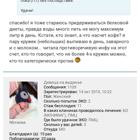
пока (ттт) без последствий.
Удачи!
спасибо! я тоже стараюсь придерживаться белковой
диеты, правда воды много пить не могу максимум
литр в день. Кстати, кто знает, а что насчет кофе? я
пару кружек (небольших) выпиваю в день, заварного
и с молоком... читала противоречивую инфу на этот
счет, кто-то говорит, что не более 4-х кружек можно,
кто-то категорически против
Девица на выданье
Сообщения:
1125
Зарегистрирован:
14 окт 2010, 10:22
Пол:
Женский
Сколько попыток ЭКО:
2
Стаж бесплодия:
11
В каких клиниках проводилось лечение:
БО
(МОНИИАГ), ПМЦ
Где было удачное ЭКО:
ПМЦ
Nirvanaa
Сколько у вас детей:
3
Откуда:
МО
Благодарил (а):
15 раз
Поблагодарили:
23 раза