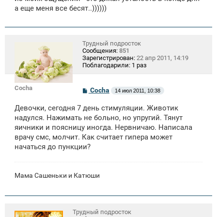
щ
а еще меня все бесят..))))))
е
н
и
е
Трудный подросток
Сообщения:
851
Зарегистрирован:
22 апр 2011, 14:19
Поблагодарили:
1 раз
Cocha
С
Cocha
14 июл 2011, 10:38
о
о
Девочки, сегодня 7 день стимуляции. Животик
б
щ
надулся. Нажимать не больно, но упругий. Тянут
е
яичники и поясницу иногда. Нервничаю. Написала
н
врачу смс, молчит. Как считает гипера может
и
е
начаться до пункции?
Мама Сашеньки и Катюши
Трудный подросток