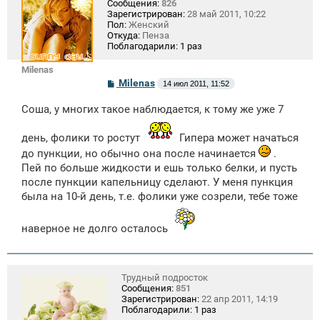
Сообщения:
826
Зарегистрирован:
28 май 2011, 10:22
Пол:
Женский
Откуда:
Пенза
Поблагодарили:
1 раз
Milenas
С
Milenas
14 июл 2011, 11:52
о
о
Соша, у многих такое наблюдается, к тому же уже 7
б
щ
е
день, фолики то ростут
Гипера может начаться
н
и
до пункции, но обычно она после начинается
.
е
Пей по больше жидкости и ешь только белки, и пусть
после пункции капельницу сделают. У меня пункция
была на 10-й день, т.е. фолики уже созрели, тебе тоже
наверное не долго осталось
Трудный подросток
Сообщения:
851
Зарегистрирован:
22 апр 2011, 14:19
Поблагодарили:
1 раз