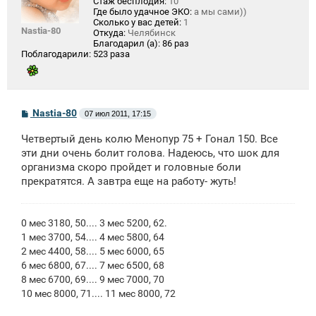
Стаж бесплодия:
10
Где было удачное ЭКО:
а мы сами))
Сколько у вас детей:
1
Nastia-80
Откуда:
Челябинск
Благодарил (а):
86 раз
Поблагодарили:
523 раза
С
Nastia-80
07 июл 2011, 17:15
о
о
Четвертый день колю Менопур 75 + Гонал 150. Все
б
щ
эти дни очень болит голова. Надеюсь, что шок для
е
организма скоро пройдет и головные боли
н
прекратятся. А завтра еще на работу- жуть!
и
е
0 мес 3180, 50.... 3 мес 5200, 62.
1 мес 3700, 54.... 4 мес 5800, 64
2 мес 4400, 58.... 5 мес 6000, 65
6 мес 6800, 67.... 7 мес 6500, 68
8 мес 6700, 69.... 9 мес 7000, 70
10 мес 8000, 71.... 11 мес 8000, 72