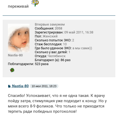
переживай
Впервые замужем
Сообщения:
2058
Зарегистрирован:
09 май 2011, 16:38
Пол:
Женский
Сколько попыток ЭКО:
2
Стаж бесплодия:
10
Где было удачное ЭКО:
а мы сами))
Сколько у вас детей:
1
Nastia-80
Откуда:
Челябинск
Благодарил (а):
86 раз
Поблагодарили:
523 раза
С
Nastia-80
10 июл 2011, 18:23
о
о
Спасибо! Успокаивает, что я не одна такая. К врачу
б
щ
пойду затра, стимуляция уже подходит к концу. Но у
е
меня всего 8-9 фоликов. Что только не приходится
н
терпеть ради победных протоколов!
и
е