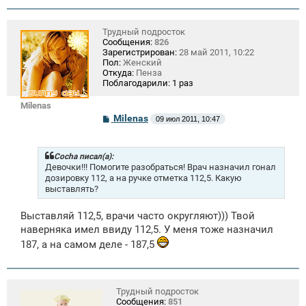
и
е
Трудный подросток
Сообщения:
826
Зарегистрирован:
28 май 2011, 10:22
Пол:
Женский
Откуда:
Пенза
Поблагодарили:
1 раз
Milenas
С
Milenas
09 июл 2011, 10:47
о
о
б
щ
Cocha писал(а):
е
Девочки!!! Помогите разобраться! Врач назначил гонал
н
дозировку 112, а на ручке отметка 112,5. Какую
и
выставлять?
е
Выставляй 112,5, врачи часто округляют))) Твой
наверняка имел ввиду 112,5. У меня тоже назначил
187, а на самом деле - 187,5
Трудный подросток
Сообщения:
851