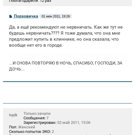
Поблагодарили:
12 раз
С
Порховичка
01 июн 2011, 19:26
о
о
Да, а ещё рекомендуют не нервничать. Как же тут не
б
щ
будешь нервничать???? Я тоже думала, что она мне
е
предложит купить в клиннике, но она сказала, что
н
вообще нет его в городе.
и
е
...И СНОВА ПОВТОРЯЮ В НОЧЬ, СПАСИБО, ГОСПОДИ, ЗА
ДОЧЬ...
Только зачали
topik
Сообщения:
7
Зарегистрирован:
02 май 2011, 15:06
Пол:
Женский
Сколько попыток ЭКО:
2