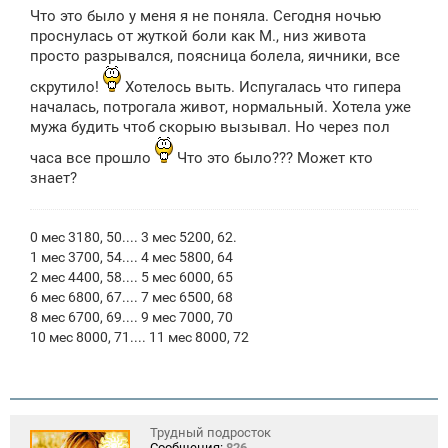
о
Что это было у меня я не поняла. Сегодня ночью
б
щ
проснулась от жуткой боли как М., низ живота
е
просто разрывался, поясница болела, яичники, все
н
и
скрутило!
Хотелось выть. Испугалась что гипера
е
началась, потрогала живот, нормальный. Хотела уже
мужа будить чтоб скорыю вызывал. Но через пол
часа все прошло
Что это было??? Может кто
знает?
0 мес 3180, 50.... 3 мес 5200, 62.
1 мес 3700, 54.... 4 мес 5800, 64
2 мес 4400, 58.... 5 мес 6000, 65
6 мес 6800, 67.... 7 мес 6500, 68
8 мес 6700, 69.... 9 мес 7000, 70
10 мес 8000, 71.... 11 мес 8000, 72
Трудный подросток
Сообщения:
826