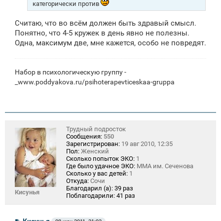
категорически против
Считаю, что во всём должен быть здравый смысл.
Понятно, что 4-5 кружек в день явно не полезны.
Одна, максимум две, мне кажется, особо не повредят.
Набор в психологическую группу -
_www.poddyakova.ru/psihoterapevticeskaa-gruppa
Трудный подросток
Сообщения:
550
Зарегистрирован:
19 авг 2010, 12:35
Пол:
Женский
Сколько попыток ЭКО:
1
Где было удачное ЭКО:
ММА им. Сеченова
Сколько у вас детей:
1
Откуда:
Сочи
Благодарил (а):
39 раз
Кисунья
Поблагодарили:
41 раз
С
Кисунья