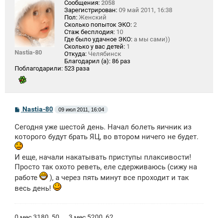
Сообщения:
2058
Зарегистрирован:
09 май 2011, 16:38
Пол:
Женский
Сколько попыток ЭКО:
2
Стаж бесплодия:
10
Где было удачное ЭКО:
а мы сами))
Сколько у вас детей:
1
Nastia-80
Откуда:
Челябинск
Благодарил (а):
86 раз
Поблагодарили:
523 раза
С
Nastia-80
09 июл 2011, 16:04
о
о
Сегодня уже шестой день. Начал болеть яичник из
б
щ
которого будут брать ЯЦ, во втором ничего не будет.
е
н
и
И еще, начали накатывать приступы плаксивости!
е
Просто так охото реветь, еле сдерживаюсь (сижу на
работе
), а через пять минут все проходит и так
весь день!
0 мес 3180, 50.... 3 мес 5200, 62.