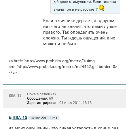
ый день стимуляции. Если тишина
значит он и не работает?
Если в яичнике дергает, а вдругом
нет - это не знвчит, что леый лучше
правого. Так определить очень
сложно. Ты ждешь ощущений, а их
может и не быть.
<a href="http://www.probirka.org/metric/"><img
src="http://www.probirka.org/metric/m24462.gif" border=0>
</a>
Пока в пеленках
ЕВА_15
Сообщения:
69
Зарегистрирован:
01 июл 2011, 18:18
С
ЕВА_15
13 июл 2011, 21:41
о
о
из моих ощущений - это дикая усталость в конце дня
б