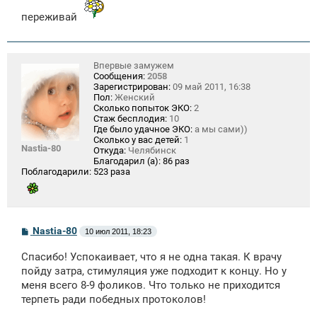
переживай
Впервые замужем
Сообщения:
2058
Зарегистрирован:
09 май 2011, 16:38
Пол:
Женский
Сколько попыток ЭКО:
2
Стаж бесплодия:
10
Где было удачное ЭКО:
а мы сами))
Сколько у вас детей:
1
Nastia-80
Откуда:
Челябинск
Благодарил (а):
86 раз
Поблагодарили:
523 раза
С
Nastia-80
10 июл 2011, 18:23
о
о
Спасибо! Успокаивает, что я не одна такая. К врачу
б
щ
пойду затра, стимуляция уже подходит к концу. Но у
е
меня всего 8-9 фоликов. Что только не приходится
н
терпеть ради победных протоколов!
и
е