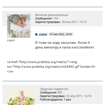
Веселая дошкольница
Сообщения:
174
Зарегистрирован:
18 янв 2011, 13:13
С
cuper
07 июл 2011, 19:02
о
cuper
о
Я тоже на ходу засыпаю. Колю 6
б
щ
день менопур и пила клостилбегит.
е
н
и
е
<a href="http://www.probirka.org/metric/"><img
src="http://www.probirka.org/metric/m24462.gif" border=0>
</a>
Трудный подросток
Сообщения:
851
Зарегистрирован:
22 апр 2011, 14:19
Поблагодарили:
1 раз