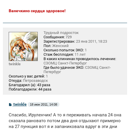
Ванечкино сердце здоровое!
Трудный подросток
Сообщения:
729
Зарегистрирован:
23 янв 2011, 18:23
Пол:
Женский
Сколько попыток ЭКО:
1
Стаж бесплодия:
11 лет
В каких клиниках проводилось лечение:
СЗОМЦ Санкт-Петербург
twinkle
Где было удачное ЭКО:
СЗОМЦ Санкт-
Петербург
Сколько у вас детей:
1
Откуда:
Петрозаводск
Благодарил (а):
43 раза
Поблагодарили:
44 раза
С
twinkle
18 июн 2011, 14:08
о
о
Спасибо, Ируленчик! А то я переживать начала 24 она
б
щ
сказала рановато потом два дня отдыхают примерно
е
на 27 пункция вот я и запаниковала вдруг в эти дни
н