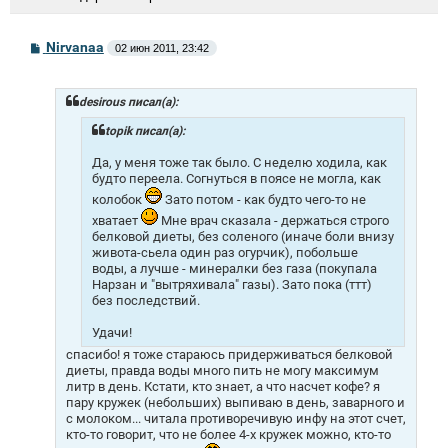
С
Nirvanaa
02 июн 2011, 23:42
о
о
б
щ
desirous писал(а):
е
н
topik писал(а):
и
е
Да, у меня тоже так было. С неделю ходила, как
будто переела. Согнуться в поясе не могла, как
колобок
Зато потом - как будто чего-то не
хватает
Мне врач сказала - держаться строго
белковой диеты, без соленого (иначе боли внизу
живота-сьела один раз огурчик), побольше
воды, а лучше - минералки без газа (покупала
Нарзан и "вытряхивала" газы). Зато пока (ттт)
без последствий.
Удачи!
спасибо! я тоже стараюсь придерживаться белковой
диеты, правда воды много пить не могу максимум
литр в день. Кстати, кто знает, а что насчет кофе? я
пару кружек (небольших) выпиваю в день, заварного и
с молоком... читала противоречивую инфу на этот счет,
кто-то говорит, что не более 4-х кружек можно, кто-то