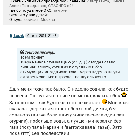
В каких клиниках проводилось лечение:
Альтравита, Львова
Алеся Геннадьевна, СПАСИБО ей!
Где было удачное ЭКО:
там же
Сколько у вас детей:
1
Откуда:
сейчас - Москва
С
topik
01 июн 2011, 21:45
о
о
б
щ
desirous писал(а):
е
всем привет
н
вчера начала стимуляцию (с 5 д.ц.) сегодня стало
и
яичники тянуть, хотя я их в овуляцию и без
е
стимуляции иногда чувствую... через неделю на узи,
смотреть сколько выросло... волнуюсь жутко
Да, у меня тоже так было. С неделю ходила, как будто
переела. Согнуться в поясе не могла, как колобок
Зато потом - как будто чего-то не хватает
Мне врач
сказала - держаться строго белковой диеты, без
соленого (иначе боли внизу живота-сьела один раз
огурчик), побольше воды, а лучше - минералки без
газа (покупала Нарзан и "вытряхивала" газы). Зато
пока (ттт) без последствий.