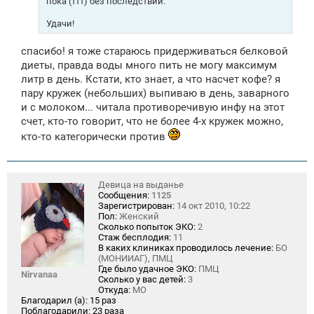
пока (ттт) без последствий.
Удачи!
спасибо! я тоже стараюсь придерживаться белковой
диеты, правда воды много пить не могу максимум
литр в день. Кстати, кто знает, а что насчет кофе? я
пару кружек (небольших) выпиваю в день, заварного
и с молоком... читала противоречивую инфу на этот
счет, кто-то говорит, что не более 4-х кружек можно,
кто-то категорически против
Девица на выданье
Сообщения:
1125
Зарегистрирован:
14 окт 2010, 10:22
Пол:
Женский
Сколько попыток ЭКО:
2
Стаж бесплодия:
11
В каких клиниках проводилось лечение:
БО
(МОНИИАГ), ПМЦ
Где было удачное ЭКО:
ПМЦ
Nirvanaa
Сколько у вас детей:
3
Откуда:
МО
Благодарил (а):
15 раз
Поблагодарили:
23 раза