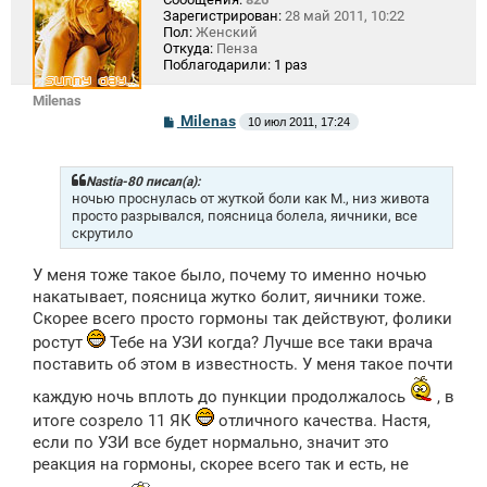
Зарегистрирован:
28 май 2011, 10:22
Пол:
Женский
Откуда:
Пенза
Поблагодарили:
1 раз
Milenas
С
Milenas
10 июл 2011, 17:24
о
о
б
щ
Nastia-80 писал(а):
е
ночью проснулась от жуткой боли как М., низ живота
н
просто разрывался, поясница болела, яичники, все
и
скрутило
е
У меня тоже такое было, почему то именно ночью
накатывает, поясница жутко болит, яичники тоже.
Скорее всего просто гормоны так действуют, фолики
ростут
Тебе на УЗИ когда? Лучше все таки врача
поставить об этом в известность. У меня такое почти
каждую ночь вплоть до пункции продолжалось
, в
итоге созрело 11 ЯК
отличного качества. Настя,
если по УЗИ все будет нормально, значит это
реакция на гормоны, скорее всего так и есть, не