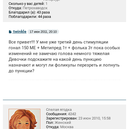
Сколько у вас детей:
1
Откуда:
Петрозаводск
Благодарил (а):
43 раза
Поблагодарили:
44 раза
С
twinkle
17 июн 2011, 20:10
о
о
Все привет!!! У мне уже третий день стимуляции
б
щ
гонал 150 МЕ + Метипред 1т + фолька 3т пока особых
е
изменений не замечаю голова немного тяжелая
н
Девочки подскажите на какой день пункцию
и
е
назначают и могут ли фоликулы перезреть и лопнуть
до пункции?
Спелая ягодка
Сообщения:
4242
Зарегистрирован:
23 июн 2010, 15:58
Пол:
Женский
Откуда:
Москва