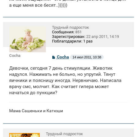
щ
а еще меня все бесят..))))))
е
н
и
е
Трудный подросток
Сообщения:
851
Зарегистрирован:
22 апр 2011, 14:19
Поблагодарили:
1 раз
Cocha
С
Cocha
14 июл 2011, 10:38
о
о
Девочки, сегодня 7 день стимуляции. Животик
б
щ
надулся. Нажимать не больно, но упругий. Тянут
е
яичники и поясницу иногда. Нервничаю. Написала
н
врачу смс, молчит. Как считает гипера может
и
е
начаться до пункции?
Мама Сашеньки и Катюши
Трудный подросток