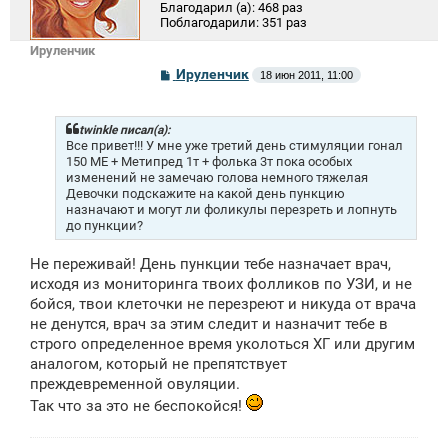
Благодарил (а):
468 раз
Поблагодарили:
351 раз
Ируленчик
С
Ируленчик
18 июн 2011, 11:00
о
о
б
щ
twinkle писал(а):
е
Все привет!!! У мне уже третий день стимуляции гонал
н
150 МЕ + Метипред 1т + фолька 3т пока особых
и
изменений не замечаю голова немного тяжелая
е
Девочки подскажите на какой день пункцию
назначают и могут ли фоликулы перезреть и лопнуть
до пункции?
Не переживай! День пункции тебе назначает врач,
исходя из мониторинга твоих фолликов по УЗИ, и не
бойся, твои клеточки не перезреют и никуда от врача
не денутся, врач за этим следит и назначит тебе в
строго определенное время уколоться ХГ или другим
аналогом, который не препятствует
преждевременной овуляции.
Так что за это не беспокойся!