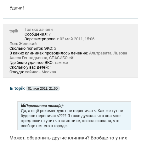
Удачи!
Только зачали
topik
Сообщения:
7
Зарегистрирован:
02 май 2011, 15:06
Пол:
Женский
Сколько попыток ЭКО:
2
В каких клиниках проводилось лечение:
Альтравита, Львова
Алеся Геннадьевна, СПАСИБО ей!
Где было удачное ЭКО:
там же
Сколько у вас детей:
1
Откуда:
сейчас - Москва
С
topik
01 июн 2011, 21:50
о
о
б
щ
Порховичка писал(а):
е
Да, а ещё рекомендуют не нервничать. Как же тут не
н
будешь нервничать???? Я тоже думала, что она мне
и
предложит купить в клиннике, но она сказала, что
е
вообще нет его в городе.
Может, обзвонить другие клиники? Вообще-то у них