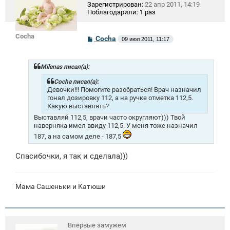
Зарегистрирован:
22 апр 2011, 14:19
Поблагодарили:
1 раз
Cocha
С
Cocha
09 июл 2011, 11:17
о
о
б
щ
Milenas писал(а):
е
н
Cocha писал(а):
и
Девочки!!! Помогите разобраться! Врач назначил
е
гонал дозировку 112, а на ручке отметка 112,5.
Какую выставлять?
Выставляй 112,5, врачи часто округляют))) Твой
наверняка имел ввиду 112,5. У меня тоже назначил
187, а на самом деле - 187,5
Спасибочки, я так и сделала)))
Мама Сашеньки и Катюши
Впервые замужем