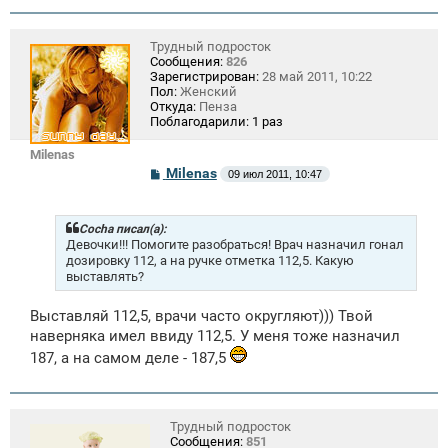
и
е
Трудный подросток
Сообщения:
826
Зарегистрирован:
28 май 2011, 10:22
Пол:
Женский
Откуда:
Пенза
Поблагодарили:
1 раз
Milenas
С
Milenas
09 июл 2011, 10:47
о
о
б
щ
Cocha писал(а):
е
Девочки!!! Помогите разобраться! Врач назначил гонал
н
дозировку 112, а на ручке отметка 112,5. Какую
и
выставлять?
е
Выставляй 112,5, врачи часто округляют))) Твой
наверняка имел ввиду 112,5. У меня тоже назначил
187, а на самом деле - 187,5
Трудный подросток
Сообщения:
851