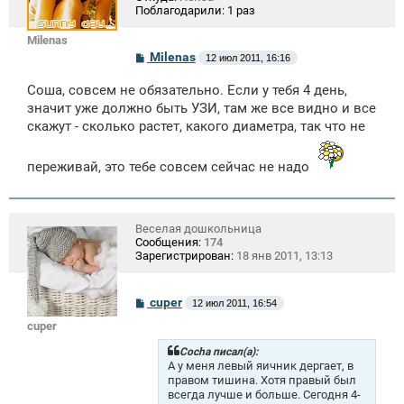
Поблагодарили:
1 раз
Milenas
С
Milenas
12 июл 2011, 16:16
о
о
Соша, совсем не обязательно. Если у тебя 4 день,
б
щ
значит уже должно быть УЗИ, там же все видно и все
е
скажут - сколько растет, какого диаметра, так что не
н
и
е
переживай, это тебе совсем сейчас не надо
Веселая дошкольница
Сообщения:
174
Зарегистрирован:
18 янв 2011, 13:13
С
cuper
12 июл 2011, 16:54
о
cuper
о
б
щ
Cocha писал(а):
е
А у меня левый яичник дергает, в
н
правом тишина. Хотя правый был
и
всегда лучше и больше. Сегодня 4-
е