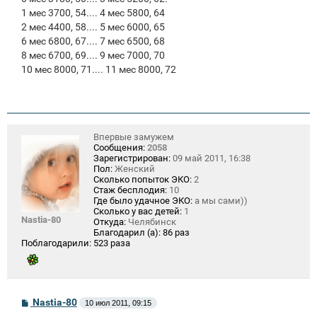
1 мес 3700, 54.... 4 мес 5800, 64
2 мес 4400, 58.... 5 мес 6000, 65
6 мес 6800, 67.... 7 мес 6500, 68
8 мес 6700, 69.... 9 мес 7000, 70
10 мес 8000, 71.... 11 мес 8000, 72
Впервые замужем
Сообщения:
2058
Зарегистрирован:
09 май 2011, 16:38
Пол:
Женский
Сколько попыток ЭКО:
2
Стаж бесплодия:
10
Где было удачное ЭКО:
а мы сами))
Сколько у вас детей:
1
Nastia-80
Откуда:
Челябинск
Благодарил (а):
86 раз
Поблагодарили:
523 раза
С
Nastia-80
10 июл 2011, 09:15
о