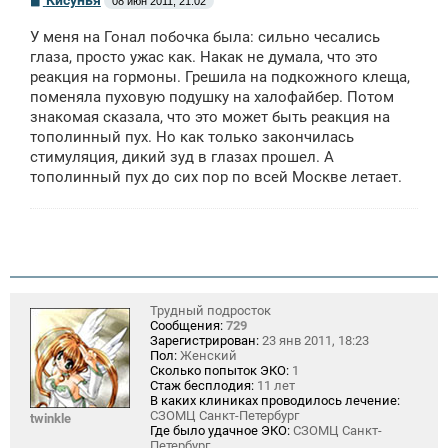
08 июн 2011, 21:02
о
о
У меня на Гонал побочка была: сильно чесались
б
щ
глаза, просто ужас как. Накак не думала, что это
е
реакция на гормоны. Грешила на подкожного клеща,
н
поменяла пуховую подушку на халофайбер. Потом
и
е
знакомая сказала, что это может быть реакция на
тополинный пух. Но как только закончилась
стимуляция, дикий зуд в глазах прошел. А
тополинный пух до сих пор по всей Москве летает.
Трудный подросток
Сообщения:
729
Зарегистрирован:
23 янв 2011, 18:23
Пол:
Женский
Сколько попыток ЭКО:
1
Стаж бесплодия:
11 лет
В каких клиниках проводилось лечение:
СЗОМЦ Санкт-Петербург
twinkle
Где было удачное ЭКО:
СЗОМЦ Санкт-
Петербург