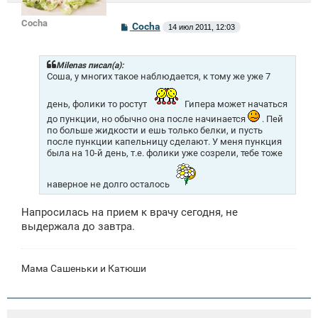
Cocha
С
Cocha
14 июл 2011, 12:03
о
о
б
щ
Milenas писал(а):
е
Соша, у многих такое наблюдается, к тому же уже 7
н
и
день, фолики то ростут
Гипера может начаться
е
до пункции, но обычно она после начинается
. Пей
по больше жидкости и ешь только белки, и пусть
после пункции капельницу сделают. У меня пункция
была на 10-й день, т.е. фолики уже созрели, тебе тоже
наверное не долго осталось
Напросилась на прием к врачу сегодня, не
выдержала до завтра.
Мама Сашеньки и Катюши