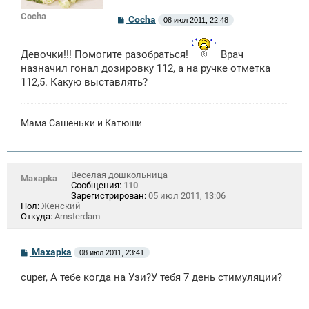
Cocha
С
Cocha
08 июл 2011, 22:48
о
о
б
Девочки!!! Помогите разобраться!
Врач
щ
е
назначил гонал дозировку 112, а на ручке отметка
н
112,5. Какую выставлять?
и
е
Мама Сашеньки и Катюши
Веселая дошкольница
Maxapka
Сообщения:
110
Зарегистрирован:
05 июл 2011, 13:06
Пол:
Женский
Откуда:
Amsterdam
С
Maxapka
08 июл 2011, 23:41
о
о
cuper, A тебе когда на Узи?У тебя 7 день стимуляции?
б
щ
е
н