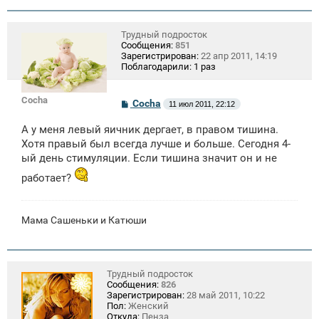
Трудный подросток
Сообщения:
851
Зарегистрирован:
22 апр 2011, 14:19
Поблагодарили:
1 раз
Cocha
С
Cocha
11 июл 2011, 22:12
о
о
А у меня левый яичник дергает, в правом тишина.
б
щ
Хотя правый был всегда лучше и больше. Сегодня 4-
е
ый день стимуляции. Если тишина значит он и не
н
и
работает?
е
Мама Сашеньки и Катюши
Трудный подросток
Сообщения:
826
Зарегистрирован:
28 май 2011, 10:22
Пол:
Женский
Откуда:
Пенза