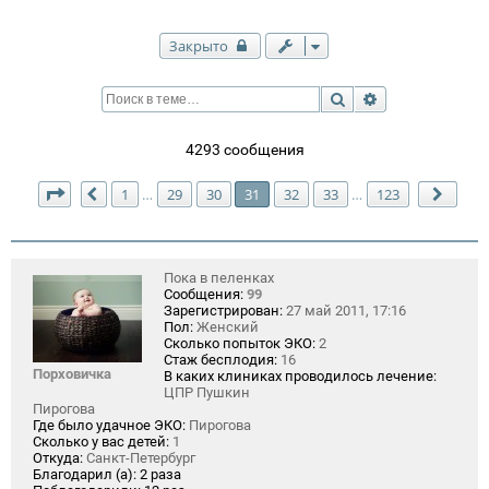
Закрыто
Поиск
Расширенный п
4293 сообщения
Страница
31
из
123
1
29
30
31
32
33
123
…
…
Пред.
След
Пока в пеленках
Сообщения:
99
Зарегистрирован:
27 май 2011, 17:16
Пол:
Женский
Сколько попыток ЭКО:
2
Стаж бесплодия:
16
Порховичка
В каких клиниках проводилось лечение:
ЦПР Пушкин
Пирогова
Где было удачное ЭКО:
Пирогова
Сколько у вас детей:
1
Откуда:
Санкт-Петербург
Благодарил (а):
2 раза