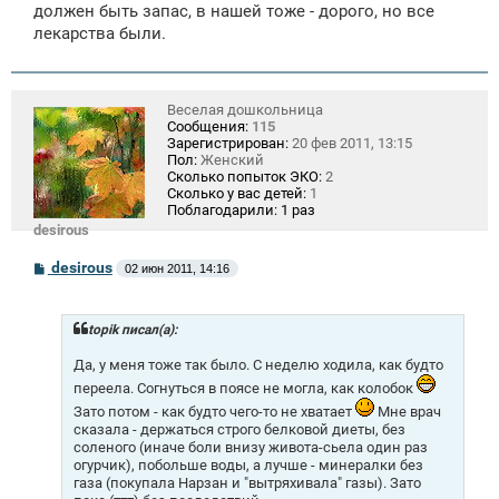
должен быть запас, в нашей тоже - дорого, но все
лекарства были.
Веселая дошкольница
Сообщения:
115
Зарегистрирован:
20 фев 2011, 13:15
Пол:
Женский
Сколько попыток ЭКО:
2
Сколько у вас детей:
1
Поблагодарили:
1 раз
desirous
С
desirous
02 июн 2011, 14:16
о
о
б
щ
topik писал(а):
е
н
Да, у меня тоже так было. С неделю ходила, как будто
и
переела. Согнуться в поясе не могла, как колобок
е
Зато потом - как будто чего-то не хватает
Мне врач
сказала - держаться строго белковой диеты, без
соленого (иначе боли внизу живота-сьела один раз
огурчик), побольше воды, а лучше - минералки без
газа (покупала Нарзан и "вытряхивала" газы). Зато