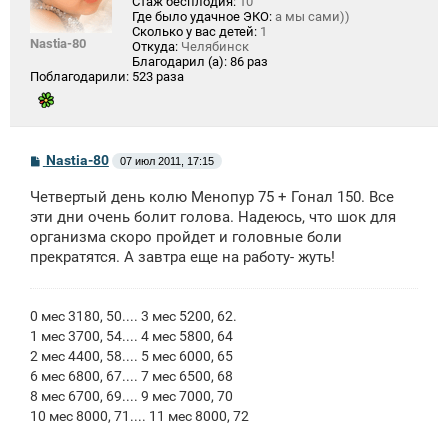
Стаж бесплодия:
10
Где было удачное ЭКО:
а мы сами))
Сколько у вас детей:
1
Nastia-80
Откуда:
Челябинск
Благодарил (а):
86 раз
Поблагодарили:
523 раза
С
Nastia-80
07 июл 2011, 17:15
о
о
Четвертый день колю Менопур 75 + Гонал 150. Все
б
щ
эти дни очень болит голова. Надеюсь, что шок для
е
организма скоро пройдет и головные боли
н
прекратятся. А завтра еще на работу- жуть!
и
е
0 мес 3180, 50.... 3 мес 5200, 62.
1 мес 3700, 54.... 4 мес 5800, 64
2 мес 4400, 58.... 5 мес 6000, 65
6 мес 6800, 67.... 7 мес 6500, 68
8 мес 6700, 69.... 9 мес 7000, 70
10 мес 8000, 71.... 11 мес 8000, 72