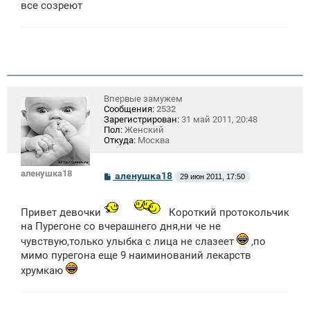
все созреют
и
е
Впервые замужем
Сообщения:
2532
Зарегистрирован:
31 май 2011, 20:48
Пол:
Женский
Откуда:
Москва
аленушка18
С
аленушка18
29 июн 2011, 17:50
о
о
б
Привет девочки
Короткий протокольчик
щ
е
на Пурегоне со вчерашнего дня,ни че не
н
чувствую,только улыбка с лица не слазеет
,по
и
е
мимо пурегона еще 9 наиминований лекарств
хрумкаю