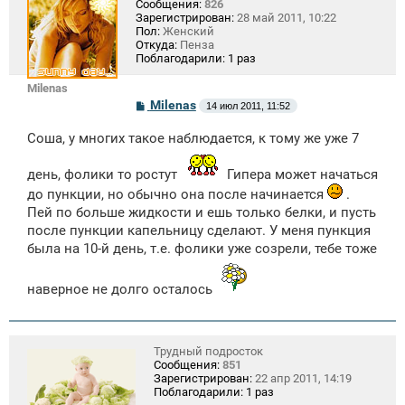
Сообщения:
826
Зарегистрирован:
28 май 2011, 10:22
Пол:
Женский
Откуда:
Пенза
Поблагодарили:
1 раз
Milenas
С
Milenas
14 июл 2011, 11:52
о
о
Соша, у многих такое наблюдается, к тому же уже 7
б
щ
е
день, фолики то ростут
Гипера может начаться
н
и
до пункции, но обычно она после начинается
.
е
Пей по больше жидкости и ешь только белки, и пусть
после пункции капельницу сделают. У меня пункция
была на 10-й день, т.е. фолики уже созрели, тебе тоже
наверное не долго осталось
Трудный подросток
Сообщения:
851
Зарегистрирован:
22 апр 2011, 14:19
Поблагодарили:
1 раз