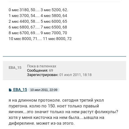
0 мес 3180, 50.... 3 мес 5200, 62.
1 мес 3700, 54.... 4 мес 5800, 64
2 мес 4400, 58.... 5 мес 6000, 65
6 мес 6800, 67.... 7 мес 6500, 68
8 мес 6700, 69.... 9 мес 7000, 70
10 мес 8000, 71.... 11 мес 8000, 72
Пока в пеленках
ЕВА_15
Сообщения:
69
Зарегистрирован:
01 июл 2011, 18:18
С
ЕВА_15
10 июл 2011, 22:09
о
о
я на длинном протоколе. сегодня третий укол
б
щ
пурегона. колю по 150. ноет только правый
е
яичник...это значит только на нем растут фоликулы?
н
хотя у меня кисточка на нем была....ывшла на
и
е
диферелине. может из-за этого.