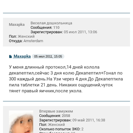
Веселая дошкольница
Maxapka
Сообщения:
110
Зарегистрирован:
05 июл 2011, 13:06
Пол:
Женский
Откуда:
Amsterdam
С
Maxapka
05 июл 2011, 15:05
о
о
У меня длинный протокол,14 дней колола
б
щ
декапептил,сейчас 3 дня колю Декапептил+Гонал по
е
300 каждый день.На Узи через 4 дня.До Декапептила
н
пила таблетки 21 день. Никаких ощущений,чуток
и
е
тянет правый яичник,после укола.
Впервые замужем
Сообщения:
2058
Зарегистрирован:
09 май 2011, 16:38
Пол:
Женский
Сколько попыток ЭКО:
2