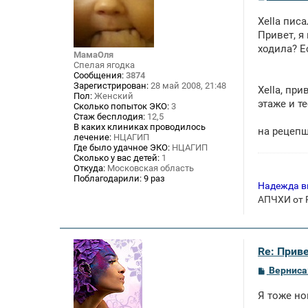
о
о
Xella писа
б
щ
Привет, я
е
ходила? Е
н
МамаОля
и
Спелая ягодка
е
Сообщения:
3874
Зарегистрирован:
28 май 2008, 21:48
Xella, пр
Пол:
Женский
этаже и т
Сколько попыток ЭКО:
3
Стаж бесплодия:
12,5
В каких клиниках проводилось
на рецепш
лечение:
НЦАГИП
Где было удачное ЭКО:
НЦАГИП
Сколько у вас детей:
1
Откуда:
Московская область
Поблагодарили:
9 раз
Надежда в
АПЧХИ от P
Re: Приве
С
Вернис
о
о
Я тоже но
б
щ