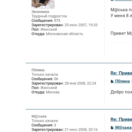
о
о
М@ська пи
б
Экономка
щ
У меня 8 
Трудный подросток
е
Сообщения:
573
н
Зарегистрирован:
25 июн 2007, 19:33
и
Пол:
Женский
е
Привет М@
Откуда:
Московская область
П0лина
Re: Приве
Только зачали
Сообщения:
26
С
П0лина
Зарегистрирован:
28 янв 2008, 22:24
о
Пол:
Женский
о
Добро пож
Откуда:
Москва
б
щ
е
н
и
е
М@ська
Re: Приве
Только зачали
Сообщения:
3
С
М@ська
Зарегистрирован:
21 июн 2008, 20:16
о