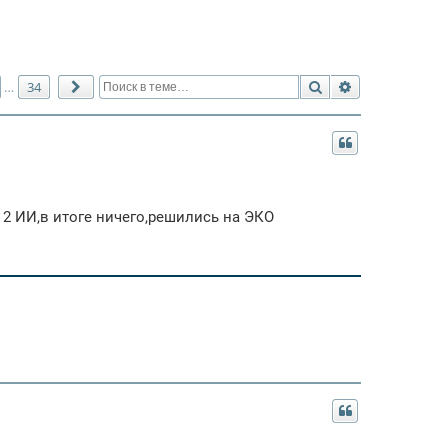
Поиск
Расширенный 
34
…
След.
 2 ИИ,в итоге ничего,решились на ЭКО