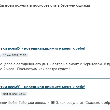
 бы всем пожелать поскорее стать беременюшками
тки всем!Я - новенькая,примите меня к себе!
s
18 янв 2009, 20:20
роцессе с сегодняшнего дня .Завтра на визит к Черняевой .В п
о 2 часа . Посмотрим как завтра будет !
тки всем!Я - новенькая,примите меня к себе!
30 янв 2009, 02:21
еппи Беби. Тебе уже сделали ЭКО, как результат. Сколько э