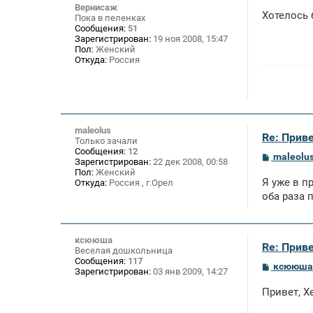
Вернисаж
е
Хотелось
Пока в пеленках
н
Сообщения:
51
и
Зарегистрирован:
19 ноя 2008, 15:47
е
Пол:
Женский
Откуда:
Россия
maleolus
Re: Приве
Только зачали
Сообщения:
12
С
maleolu
Зарегистрирован:
22 дек 2008, 00:58
о
Пол:
Женский
о
Я уже в п
Откуда:
Россия , г.Орел
б
щ
оба раза п
е
н
и
е
ксююша
Re: Приве
Веселая дошкольница
Сообщения:
117
С
ксююша
Зарегистрирован:
03 янв 2009, 14:27
о
о
Привет, Х
б
щ