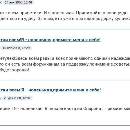
к
14 ноя 2008, 12:46
оже всем приветики! И я новенькая. Принимайте в свои ряды
адеяться на удачу. За всех, кто уже в протоколах держу кулачк
тки всем!Я - новенькая,примите меня к себе!
15 ноя 2008, 13:29
етулек!Здесь всем рады,и всех принимают,с одними надежда
то он есть всем форумчанам за поддержку,понимание,советы.У
 будет хорошо!
тки всем!Я - новенькая,примите меня к себе!
s
25 дек 2008, 18:31
всем ! Я - новенькая .В январе квота на Опарина . Примите мен