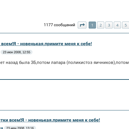
Страница
1
из
34
1177 сообщений
1
2
3
4
5
 всем!Я - новенькая,примите меня к себе!
23 июн 2008, 12:55
лет назад была ЗБ,потом лапара (поликистоз яичников),потом
тки всем!Я - новенькая,примите меня к себе!
ка
23 июн 2008, 13:16