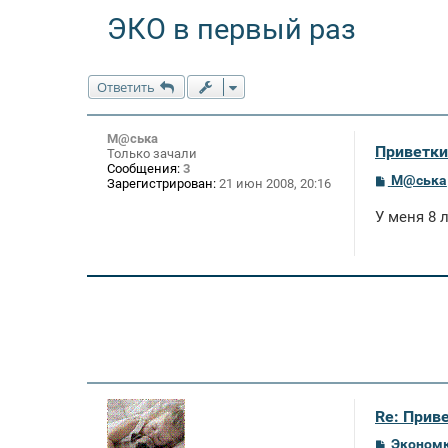
ЭКО в первый раз
Ответить
М@ська
Приветки
Только зачали
Сообщения:
3
С
М@ська
Зарегистрирован:
21 июн 2008, 20:16
о
о
У меня 8 
б
щ
е
н
и
е
Re: Приве
С
Эконом