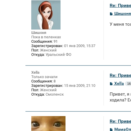
Re: Приве
С
Шишоня
о
о
У меня то
б
щ
Шишоня
е
Пока в пеленках
н
Сообщения:
91
и
Зарегистрирован:
01 янв 2009, 15:37
е
Пол:
Женский
Откуда:
Уральский ФО
Xella
Re: Приве
Только зачали
Сообщения:
8
С
Xella
16
Зарегистрирован:
15 янв 2009, 21:10
о
Пол:
Женский
о
Привет, я
Откуда:
Смоленск
б
щ
ходила? Е
е
н
и
е
Re: Приве
С
МамаОл