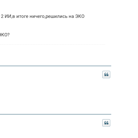
 2 ИИ,в итоге ничего,решились на ЭКО
ЭКО?