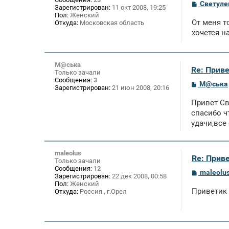
С
Светуле
Зарегистрирован:
11 окт 2008, 19:25
о
Пол:
Женский
о
От меня т
Откуда:
Московская область
б
щ
хочется н
е
н
и
е
М@ська
Re: Приве
Только зачали
Сообщения:
3
С
М@ська
Зарегистрирован:
21 июн 2008, 20:16
о
о
Привет Св
б
щ
спасибо ч
е
удачи,все
н
и
е
maleolus
Re: Приве
Только зачали
Сообщения:
12
С
maleolu
Зарегистрирован:
22 дек 2008, 00:58
о
Пол:
Женский
о
Приветик 
Откуда:
Россия , г.Орел
б
щ
е
н
и
е