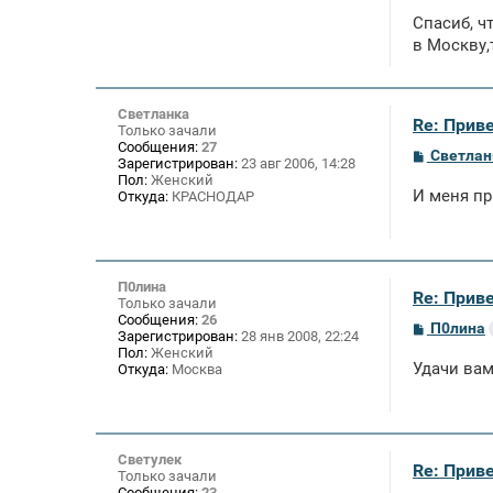
о
Спасиб, ч
б
щ
в Москву,
е
н
и
е
Светланка
Re: Приве
Только зачали
Сообщения:
27
С
Светлан
Зарегистрирован:
23 авг 2006, 14:28
о
Пол:
Женский
о
И меня пр
Откуда:
КРАСНОДАР
б
щ
е
н
и
е
П0лина
Re: Приве
Только зачали
Сообщения:
26
С
П0лина
Зарегистрирован:
28 янв 2008, 22:24
о
Пол:
Женский
о
Удачи вам
Откуда:
Москва
б
щ
е
н
и
е
Светулек
Re: Приве
Только зачали
Сообщения:
23