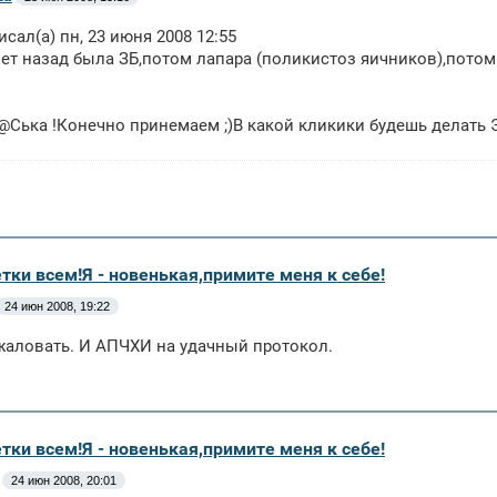
сал(а) пн, 23 июня 2008 12:55
лет назад была ЗБ,потом лапара (поликистоз яичников),потом
Ська !Конечно принемаем ;)В какой кликики будешь делать 
тки всем!Я - новенькая,примите меня к себе!
24 июн 2008, 19:22
аловать. И АПЧХИ на удачный протокол.
тки всем!Я - новенькая,примите меня к себе!
24 июн 2008, 20:01