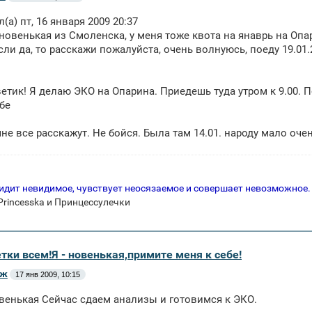
л(а) пт, 16 января 2009 20:37
 новенькая из Смоленска, у меня тоже квота на янаврь на Опа
сли да, то расскажи пожалуйста, очень волнуюсь, поеду 19.01.
иветик! Я делаю ЭКО на Опарина. Приедешь туда утром к 9.00.
ебе
не все расскажут. Не бойся. Была там 14.01. народу мало очень
идит невидимое, чувствует неосязаемое и совершает невозможное.
rincesska и Принцессулечки
тки всем!Я - новенькая,примите меня к себе!
аж
17 янв 2009, 10:15
венькая Сейчас сдаем анализы и готовимся к ЭКО.