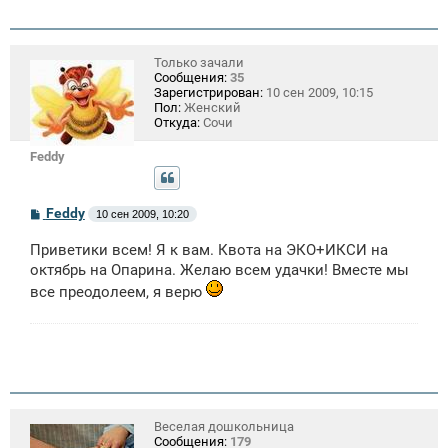
е
н
и
е
Только зачали
Сообщения:
35
Зарегистрирован:
10 сен 2009, 10:15
Пол:
Женский
Откуда:
Сочи
Feddy
С
Feddy
10 сен 2009, 10:20
о
о
Приветики всем! Я к вам. Квота на ЭКО+ИКСИ на
б
щ
октябрь на Опарина. Желаю всем удачки! Вместе мы
е
все преодолеем, я верю
н
и
е
Веселая дошкольница
Сообщения:
179