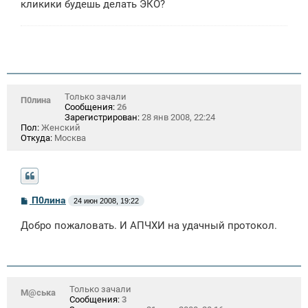
кликики будешь делать ЭКО?
Только зачали
П0лина
Сообщения:
26
Зарегистрирован:
28 янв 2008, 22:24
Пол:
Женский
Откуда:
Москва
С
П0лина
24 июн 2008, 19:22
о
о
Добро пожаловать. И АПЧХИ на удачный протокол.
б
щ
е
н
и
е
Только зачали
М@ська
Сообщения:
3