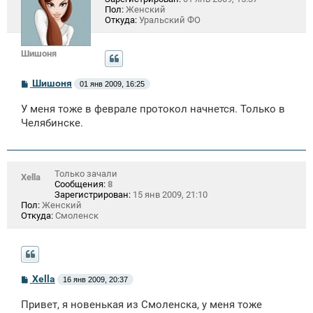
Пол:
Женский
Откуда:
Уральский ФО
Шишоня
С
Шишоня
01 янв 2009, 16:25
о
о
У меня тоже в феврале протокол начнется. Только в
б
щ
Челябинске.
е
н
и
е
Только зачали
Xella
Сообщения:
8
Зарегистрирован:
15 янв 2009, 21:10
Пол:
Женский
Откуда:
Смоленск
С
Xella
16 янв 2009, 20:37
о
о
Привет, я новенькая из Смоленска, у меня тоже
б