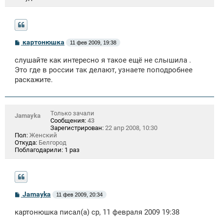
С
картонюшка
11 фев 2009, 19:38
о
о
слушайте как интересно я такое ещё не слышила .
б
щ
Это где в россии так делают, узнаете поподробнее
е
раскажите.
н
и
е
Только зачали
Jamayka
Сообщения:
43
Зарегистрирован:
22 апр 2008, 10:30
Пол:
Женский
Откуда:
Белгород
Поблагодарили:
1 раз
С
Jamayka
11 фев 2009, 20:34
о
о
картонюшка писал(а) ср, 11 февраля 2009 19:38
б