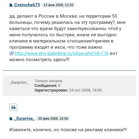
С
Cvetochek75
13 фев 2009, 12:33
о
о
да, делают в России в Москве, на территории 53
б
щ
больницы, почему решилась на эту программу?, мне
е
кажеться что врачи будут заинтересованны чтоб у
н
меня получилось по быстрее, иначе не выгодно
и
е
клинике в материальном отношении!причем в
программу входят и икси, что тоже важно
http://www.eko-baby4me.ru/show.php?id=116
вот
можно посмотреть здесь!!!
Только зачали
_Surprise_
Сообщения:
9
Зарегистрирован:
24 окт 2008, 18:06
С
_Surprise_
20 фев 2009, 10:58
о
о
Извините, конечно, но похоже на рекламу клиники!!!
б
щ