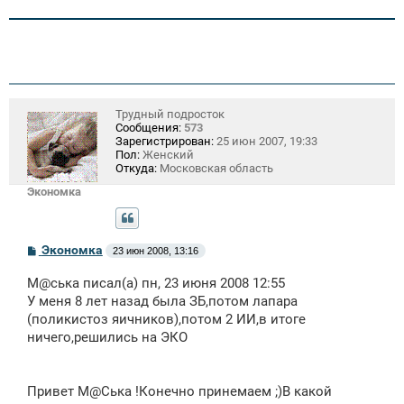
и
е
Трудный подросток
Сообщения:
573
Зарегистрирован:
25 июн 2007, 19:33
Пол:
Женский
Откуда:
Московская область
Экономка
С
Экономка
23 июн 2008, 13:16
о
о
М@ська писал(а) пн, 23 июня 2008 12:55
б
щ
У меня 8 лет назад была ЗБ,потом лапара
е
(поликистоз яичников),потом 2 ИИ,в итоге
н
ничего,решились на ЭКО
и
е
Привет М@Ська !Конечно принемаем ;)В какой