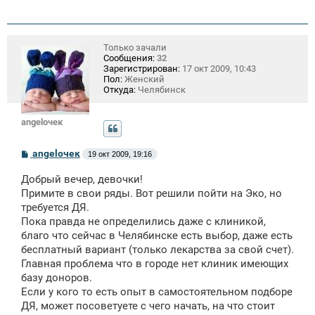
Только зачали
Сообщения:
32
Зарегистрирован:
17 окт 2009, 10:43
Пол:
Женский
Откуда:
Челябинск
angelочек
С
angelочек
19 окт 2009, 19:16
о
о
Добрый вечер, девочки!
б
щ
Примите в свои ряды. Вот решили пойти на Эко, но
е
требуется ДЯ.
н
Пока правда не определились даже с клиникой,
и
е
благо что сейчас в Челябинске есть выбор, даже есть
бесплатный вариант (только лекарства за свой счет).
Главная проблема что в городе нет клиник имеющих
базу доноров.
Если у кого то есть опыт в самостоятельном подборе
ДЯ, может посоветуете с чего начать, на что стоит