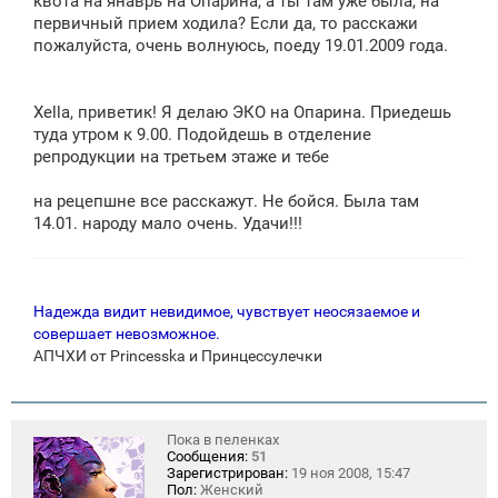
квота на янаврь на Опарина, а ты там уже была, на
н
первичный прием ходила? Если да, то расскажи
и
е
пожалуйста, очень волнуюсь, поеду 19.01.2009 года.
Xella, приветик! Я делаю ЭКО на Опарина. Приедешь
туда утром к 9.00. Подойдешь в отделение
репродукции на третьем этаже и тебе
на рецепшне все расскажут. Не бойся. Была там
14.01. народу мало очень. Удачи!!!
Надежда видит невидимое, чувствует неосязаемое и
совершает невозможное.
АПЧХИ от Princesska и Принцессулечки
Пока в пеленках
Сообщения:
51
Зарегистрирован:
19 ноя 2008, 15:47
Пол:
Женский