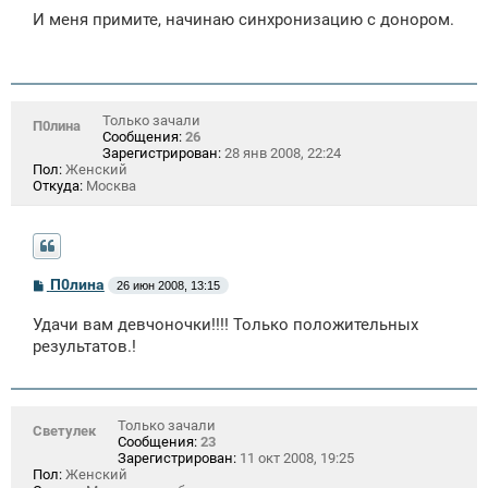
о
И меня примите, начинаю синхронизацию с донором.
б
щ
е
н
и
е
Только зачали
П0лина
Сообщения:
26
Зарегистрирован:
28 янв 2008, 22:24
Пол:
Женский
Откуда:
Москва
С
П0лина
26 июн 2008, 13:15
о
о
Удачи вам девчоночки!!!! Только положительных
б
щ
результатов.!
е
н
и
е
Только зачали
Светулек
Сообщения:
23
Зарегистрирован:
11 окт 2008, 19:25
Пол:
Женский