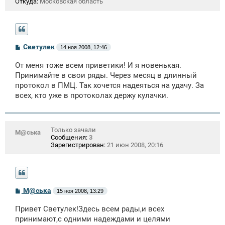
Откуда:
Московская область
С
Светулек
14 ноя 2008, 12:46
о
о
От меня тоже всем приветики! И я новенькая.
б
щ
Принимайте в свои ряды. Через месяц в длинный
е
протокол в ПМЦ. Так хочется надеяться на удачу. За
н
всех, кто уже в протоколах держу кулачки.
и
е
Только зачали
М@ська
Сообщения:
3
Зарегистрирован:
21 июн 2008, 20:16
С
М@ська
15 ноя 2008, 13:29
о
о
Привет Светулек!Здесь всем рады,и всех
б
щ
принимают,с одними надеждами и целями
е