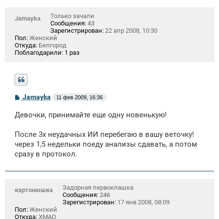
Только зачали
Jamayka
Сообщения:
43
Зарегистрирован:
22 апр 2008, 10:30
Пол:
Женский
Откуда:
Белгород
Поблагодарили:
1 раз
С
Jamayka
11 фев 2009, 16:36
о
о
Девочки, принимайте еще одну новенькую!
б
щ
е
После 3х неудачных ИИ перебегаю в вашу веточку!
н
через 1,5 недельки поеду анализы сдавать, а потом
и
е
сразу в протокол.
Задорная первоклашка
картонюшка
Сообщения:
246
Зарегистрирован:
17 янв 2008, 08:09
Пол:
Женский
Откуда:
ХМАО