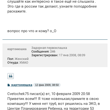
щ
слушайте как интересно я такое ещё не слышила .
е
Это где в россии так делают, узнаете поподробнее
н
раскажите.
и
е
вопрос про что и кому? о_О
Задорная первоклашка
картонюшка
Сообщения:
246
Зарегистрирован:
17 янв 2008, 08:09
Пол:
Женский
Откуда:
ХМАО
С
картонюшка
12 фев 2009, 08:50
о
о
Cvetochek75 писал(а) вт, 10 февраля 2009 20:58
б
щ
Приветик всем!!! Я тоже новенькая,примите в свою
е
компашку!!! У меня нет труб, вот решились на ЭКО, в
н
Центре Планирования Ребенка, на территории 53
и