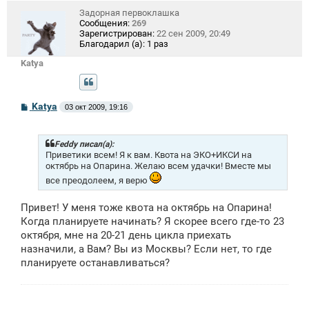
Задорная первоклашка
Сообщения:
269
Зарегистрирован:
22 сен 2009, 20:49
Благодарил (а):
1 раз
Katya
С
Katya
03 окт 2009, 19:16
о
о
б
щ
Feddy писал(а):
е
Приветики всем! Я к вам. Квота на ЭКО+ИКСИ на
н
октябрь на Опарина. Желаю всем удачки! Вместе мы
и
все преодолеем, я верю
е
Привет! У меня тоже квота на октябрь на Опарина!
Когда планируете начинать? Я скорее всего где-то 23
октября, мне на 20-21 день цикла приехать
назначили, а Вам? Вы из Москвы? Если нет, то где
планируете останавливаться?