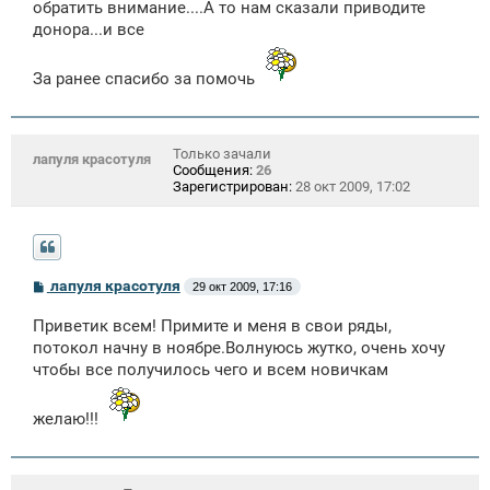
обратить внимание....А то нам сказали приводите
донора...и все
За ранее спасибо за помочь
Только зачали
лапуля красотуля
Сообщения:
26
Зарегистрирован:
28 окт 2009, 17:02
С
лапуля красотуля
29 окт 2009, 17:16
о
о
Приветик всем! Примите и меня в свои ряды,
б
щ
потокол начну в ноябре.Волнуюсь жутко, очень хочу
е
чтобы все получилось чего и всем новичкам
н
и
е
желаю!!!