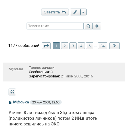
Ответить
Поиск
Расширенный п
Страница
1
из
34
1177 сообщений
1
2
3
4
5
34
…
След
Только зачали
М@ська
Сообщения:
3
Зарегистрирован:
21 июн 2008, 20:16
С
М@ська
23 июн 2008, 12:55
о
о
У меня 8 лет назад была ЗБ,потом лапара
б
щ
(поликистоз яичников),потом 2 ИИ,в итоге
е
ничего,решились на ЭКО
н