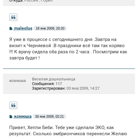
Откуда:
Россия , г.Орел
С
maleolus
18 янв 2009, 20:20
о
о
Я уже в процессе с сегодняшнего дня .Завтра на
б
щ
визит к Черняевой .В праздники всё там так коряво
е
!!! К врачу сидела оба раза по 2 часа . Посмотрим как
н
завтра будет !
и
е
Веселая дошкольница
ксююша
Сообщения:
117
Зарегистрирован:
03 янв 2009, 14:27
С
ксююша
30 янв 2009, 02:21
о
о
Привет, Хеппи Беби. Тебе уже сделали ЭКО, как
б
щ
результат. Сколько эмбриончиков перенесли Желаю
е