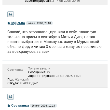
Зарегистрирован:
21 июн 2008, 20:16
С
М@ська
24 июн 2008, 20:01
о
о
Спасиб, что отозвались,приняли к себе, планирую
б
щ
только на прием в сентябре в Мать и Дитя, не так
е
просто выбраться в Москву,т.к. живу в Мурманской
н
обл., но форум читаю 3 месяца и живу им,переживаю
и
е
за всех,радуюсь за всех
Только зачали
Светланка
Сообщения:
27
Зарегистрирован:
23 авг 2006, 14:28
Пол:
Женский
Откуда:
КРАСНОДАР
С
Светланка
26 июн 2008, 10:14
о