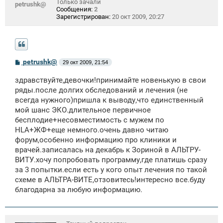
Только зачали
petrushk@
Сообщения:
2
Зарегистрирован:
20 окт 2009, 20:27
С
petrushk@
29 окт 2009, 21:54
о
о
здравствуйте,девочки!принимайте новенькую в свои
б
щ
ряды.после долгих обследований и лечения (не
е
всегда нужного)пришла к выводу,что единственный
н
мой шанс ЭКО.длительное первичное
и
е
бесплодие+несовместимость с мужем по
HLA+ЖФ+еще немного.очень давно читаю
форум,особенно информацию про клиники и
врачей.записалась на декабрь к Зориной в АЛЬТРУ-
ВИТУ.хочу попробовать программу,где платишь сразу
за 3 попытки.если есть у кого опыт лечения по такой
схеме в АЛЬТРА-ВИТЕ,отзовитесь!интересно все.буду
благодарна за любую информацию.