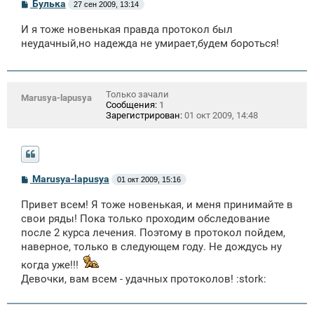
С
Булька
27 сен 2009, 13:14
о
о
И я тоже новенькая правда протокол был
б
щ
неудачный,но надежда не умирает,будем бороться!
е
н
и
е
Только зачали
Marusya-lapusya
Сообщения:
1
Зарегистрирован:
01 окт 2009, 14:48
С
Marusya-lapusya
01 окт 2009, 15:16
о
о
Привет всем! Я тоже новенькая, и меня принимайте в
б
щ
свои ряды! Пока только проходим обследование
е
после 2 курса лечения. Поэтому в протокол пойдем,
н
наверное, только в следующем году. Не дождусь ну
и
е
когда уже!!!
Девочки, вам всем - удачных протоколов! :stork: