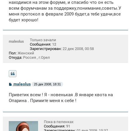
находимся на этом форуме, и спасибо что он есть
н
всем форумчанам за поддержку,понимание,советы.У
и
е
меня протокол в феврале 2009 будет,а тебе удачи,все
будет хорошо!
Только зачали
maleolus
Сообщения:
12
Зарегистрирован:
22 дек 2008, 00:58
Пол:
Женский
Откуда:
Россия , г.Орел
С
maleolus
25 дек 2008, 18:31
о
о
Приветик всем ! Я - новенькая .В январе квота на
б
щ
Опарина . Примите меня к себе !
е
н
и
е
Пока в пеленках
Сообщения:
91
Зарегистрирован:
01 янв 2009, 15:37