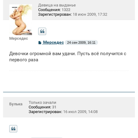
Девица на выданье
Сообщения:
1322
Зарегистрирован:
18 июн 2009, 17:32
Мерседес
С
Мерседес
24 сен 2009, 16:11
о
о
Девочки огромной вам удачи. Пусть всё получится с
б
щ
первого раза
е
н
и
е
Только зачали
Булька
Сообщения:
31
Зарегистрирован:
16 июл 2009, 14:08