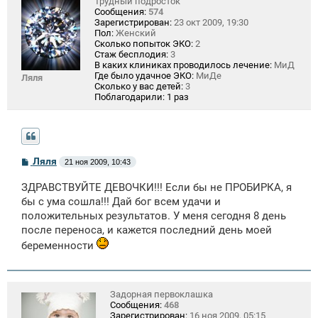
Трудный подросток
Сообщения:
574
Зарегистрирован:
23 окт 2009, 19:30
Пол:
Женский
Сколько попыток ЭКО:
2
Стаж бесплодия:
3
В каких клиниках проводилось лечение:
МиД
Где было удачное ЭКО:
МиДе
Ляля
Сколько у вас детей:
3
Поблагодарили:
1 раз
С
Ляля
21 ноя 2009, 10:43
о
о
ЗДРАВСТВУЙТЕ ДЕВОЧКИ!!! Если бы не ПРОБИРКА, я
б
щ
бы с ума сошла!!! Дай бог всем удачи и
е
положительных результатов. У меня сегодня 8 день
н
после переноса, и кажется последний день моей
и
е
беременности
Задорная первоклашка
Сообщения:
468
Зарегистрирован:
16 ноя 2009, 05:15