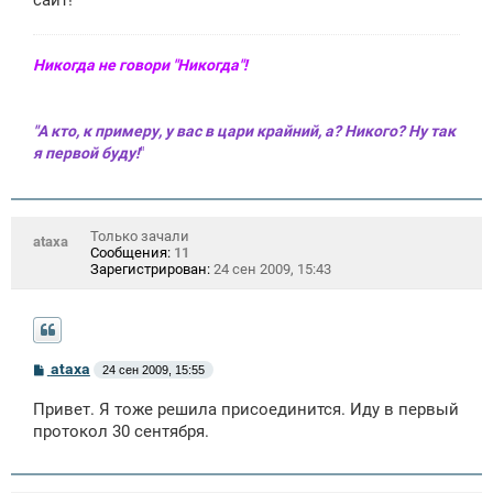
сайт!
Никогда не говори "Никогда"!
"А кто, к примеру, у вас в цари крайний, а? Никого? Ну так
я первой буду!
"
Только зачали
ataxa
Сообщения:
11
Зарегистрирован:
24 сен 2009, 15:43
С
ataxa
24 сен 2009, 15:55
о
о
Привет. Я тоже решила присоединится. Иду в первый
б
щ
протокол 30 сентября.
е
н
и
е