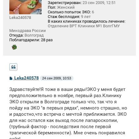
Зарегистрирован:
23 сен 2009, 12:51
Пол:
Женский
Сколько попыток ЭКО:
6
Стаж бесплодия:
9 лет
Leka240578
В каких клиниках проводилось лечение:
Отделение ВРТ Клиники №1 ВолгГМУ
Минздрава России
Откуда:
Волгоград
Поблагодарили:
28 раз
С
Leka240578
24 сен 2009, 10:53
о
о
Здравствуйте!Я тоже в ваши ряды!ЭКО у меня будет
б
щ
предположительно в ноябре, первый раз.Клинику
е
ЭКО открыли в Волгограде только что, так что я
н
пойду на ЭКО "в первых рядах", немного страшно, но
и
е
и радостно,что встреча с мечтой приближается. ЭКО
для нас остался как выход после лапароскопии,
(трубный фактор - последствия после первой
трагической беременности). Мне очень понравился