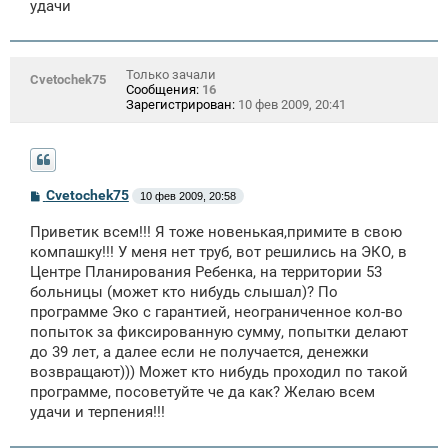
удачи
н
и
е
Только зачали
Cvetochek75
Сообщения:
16
Зарегистрирован:
10 фев 2009, 20:41
С
Cvetochek75
10 фев 2009, 20:58
о
о
Приветик всем!!! Я тоже новенькая,примите в свою
б
щ
компашку!!! У меня нет труб, вот решились на ЭКО, в
е
Центре Планирования Ребенка, на территории 53
н
больницы (может кто нибудь слышал)? По
и
е
программе Эко с гарантией, неограниченное кол-во
попыток за фиксированную сумму, попытки делают
до 39 лет, а далее если не получается, денежки
возвращают))) Может кто нибудь проходил по такой
программе, посоветуйте че да как? Желаю всем
удачи и терпения!!!