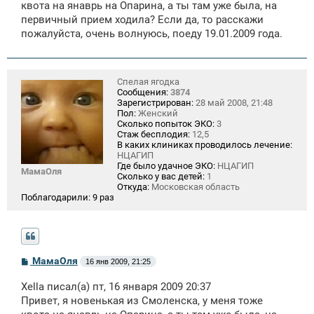
щ
квота на янаврь на Опарина, а ты там уже была, на
е
первичный прием ходила? Если да, то расскажи
н
пожалуйста, очень волнуюсь, поеду 19.01.2009 года.
и
е
Спелая ягодка
Сообщения:
3874
Зарегистрирован:
28 май 2008, 21:48
Пол:
Женский
Сколько попыток ЭКО:
3
Стаж бесплодия:
12,5
В каких клиниках проводилось лечение:
НЦАГИП
Где было удачное ЭКО:
НЦАГИП
МамаОля
Сколько у вас детей:
1
Откуда:
Московская область
Поблагодарили:
9 раз
С
МамаОля
16 янв 2009, 21:25
о
о
Xella писал(а) пт, 16 января 2009 20:37
б
щ
Привет, я новенькая из Смоленска, у меня тоже
е