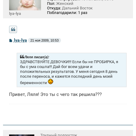
Пол:
Женский
Откуда:
Дальний Восток
Поблагодарили:
1 раз
lya-lya
С
lya-lya
21 ноя 2009, 10:53
о
о
б
щ
Ляля писал(а):
е
ЗДРАВСТВУЙТЕ ДЕВОЧКИ!!! Если бы не ПРОБИРКА, я
н
бы с ума сошла!!! Дай бог всем удачи и
и
положительных результатов. У меня сегодня 8 день
е
после переноса, и кажется последний день моей
беременности
Привет, Ляля! Это ты с чего так решила???
Трудный подросток