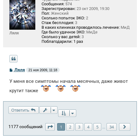
Сообщения:
574
Зарегистрирован:
23 окт 2009, 19:30
Пол:
Женский
Сколько попыток ЭКО:
2
Стаж бесплодия:
3
В каких клиниках проводилось лечение:
МиД
Где было удачное ЭКО:
МиДе
Ляля
Сколько у вас детей:
3
Поблагодарили:
1 раз
С
Ляля
21 ноя 2009, 11:18
о
о
У меня все симптомы начала месячных, даже живот
б
щ
крутит также
е
н
и
е
Ответить
Страница
1
из
34
1177 сообщений
1
2
3
4
5
34
…
След.