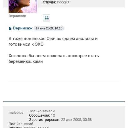
Откуда:
Россия
Вернисаж
С
Вернисаж
17 янв 2009, 10:15
о
о
Я тоже новенькая Сейчас сдаем анализы и
б
щ
готовимся к ЭКО.
е
н
Хотелось бы всем пожелать поскорее стать
и
е
беременюшками
Только зачали
maleolus
Сообщения:
12
Зарегистрирован:
22 дек 2008, 00:58
Пол:
Женский