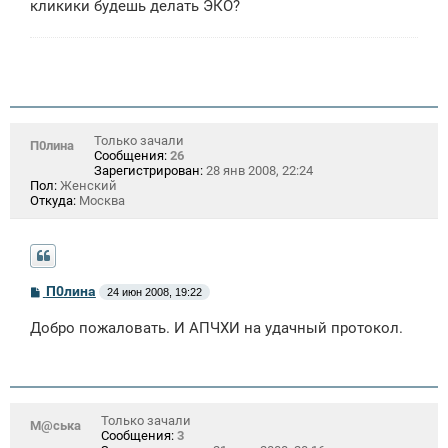
кликики будешь делать ЭКО?
Только зачали
П0лина
Сообщения:
26
Зарегистрирован:
28 янв 2008, 22:24
Пол:
Женский
Откуда:
Москва
С
П0лина
24 июн 2008, 19:22
о
о
Добро пожаловать. И АПЧХИ на удачный протокол.
б
щ
е
н
и
е
Только зачали
М@ська
Сообщения:
3