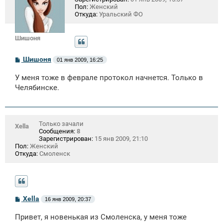
Пол:
Женский
Откуда:
Уральский ФО
Шишоня
С
Шишоня
01 янв 2009, 16:25
о
о
У меня тоже в феврале протокол начнется. Только в
б
щ
Челябинске.
е
н
и
е
Только зачали
Xella
Сообщения:
8
Зарегистрирован:
15 янв 2009, 21:10
Пол:
Женский
Откуда:
Смоленск
С
Xella
16 янв 2009, 20:37
о
о
Привет, я новенькая из Смоленска, у меня тоже
б