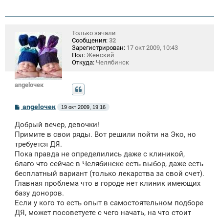
Только зачали
Сообщения:
32
Зарегистрирован:
17 окт 2009, 10:43
Пол:
Женский
Откуда:
Челябинск
angelочек
С
angelочек
19 окт 2009, 19:16
о
о
Добрый вечер, девочки!
б
щ
Примите в свои ряды. Вот решили пойти на Эко, но
е
требуется ДЯ.
н
Пока правда не определились даже с клиникой,
и
е
благо что сейчас в Челябинске есть выбор, даже есть
бесплатный вариант (только лекарства за свой счет).
Главная проблема что в городе нет клиник имеющих
базу доноров.
Если у кого то есть опыт в самостоятельном подборе
ДЯ, может посоветуете с чего начать, на что стоит