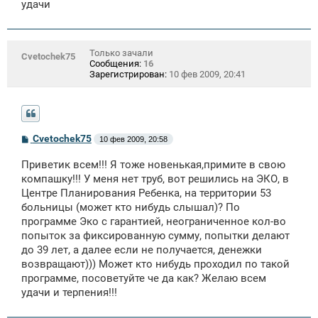
удачи
н
и
е
Только зачали
Cvetochek75
Сообщения:
16
Зарегистрирован:
10 фев 2009, 20:41
С
Cvetochek75
10 фев 2009, 20:58
о
о
Приветик всем!!! Я тоже новенькая,примите в свою
б
щ
компашку!!! У меня нет труб, вот решились на ЭКО, в
е
Центре Планирования Ребенка, на территории 53
н
больницы (может кто нибудь слышал)? По
и
е
программе Эко с гарантией, неограниченное кол-во
попыток за фиксированную сумму, попытки делают
до 39 лет, а далее если не получается, денежки
возвращают))) Может кто нибудь проходил по такой
программе, посоветуйте че да как? Желаю всем
удачи и терпения!!!