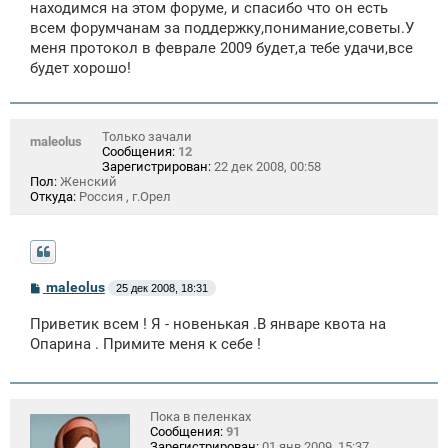
находимся на этом форуме, и спасибо что он есть
н
всем форумчанам за поддержку,понимание,советы.У
и
е
меня протокол в феврале 2009 будет,а тебе удачи,все
будет хорошо!
Только зачали
maleolus
Сообщения:
12
Зарегистрирован:
22 дек 2008, 00:58
Пол:
Женский
Откуда:
Россия , г.Орел
С
maleolus
25 дек 2008, 18:31
о
о
Приветик всем ! Я - новенькая .В январе квота на
б
щ
Опарина . Примите меня к себе !
е
н
и
е
Пока в пеленках
Сообщения:
91
Зарегистрирован:
01 янв 2009, 15:37