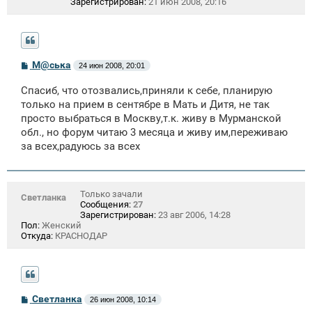
Зарегистрирован:
21 июн 2008, 20:16
С
М@ська
24 июн 2008, 20:01
о
о
Спасиб, что отозвались,приняли к себе, планирую
б
щ
только на прием в сентябре в Мать и Дитя, не так
е
просто выбраться в Москву,т.к. живу в Мурманской
н
обл., но форум читаю 3 месяца и живу им,переживаю
и
е
за всех,радуюсь за всех
Только зачали
Светланка
Сообщения:
27
Зарегистрирован:
23 авг 2006, 14:28
Пол:
Женский
Откуда:
КРАСНОДАР
С
Светланка
26 июн 2008, 10:14
о