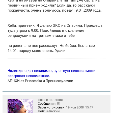
квота на янаврь на Опарина, а ты там уже была, на
н
первичный прием ходила? Если да, то расскажи
и
е
пожалуйста, очень волнуюсь, поеду 19.01.2009 года.
Xella, приветик! Я делаю ЭКО на Опарина. Приедешь
туда утром к 9.00. Подойдешь в отделение
репродукции на третьем этаже и тебе
на рецепшне все расскажут. Не бойся. Была там
14.01. народу мало очень. Удачи!!!
Надежда видит невидимое, чувствует неосязаемое и
совершает невозможное.
АПЧХИ от Princesska и Принцессулечки
Пока в пеленках
Сообщения:
51
Зарегистрирован:
19 ноя 2008, 15:47
Пол:
Женский