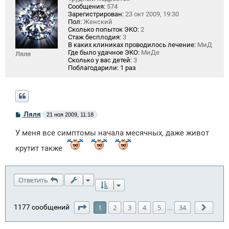
Сообщения:
574
Зарегистрирован:
23 окт 2009, 19:30
Пол:
Женский
Сколько попыток ЭКО:
2
Стаж бесплодия:
3
В каких клиниках проводилось лечение:
МиД
Где было удачное ЭКО:
МиДе
Ляля
Сколько у вас детей:
3
Поблагодарили:
1 раз
С
Ляля
21 ноя 2009, 11:18
о
о
У меня все симптомы начала месячных, даже живот
б
щ
крутит также
е
н
и
е
Ответить
Страница
1
из
34
1177 сообщений
1
2
3
4
5
34
…
След.