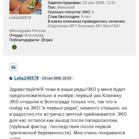
Зарегистрирован:
23 сен 2009, 12:51
Пол:
Женский
Сколько попыток ЭКО:
6
Стаж бесплодия:
9 лет
Leka240578
В каких клиниках проводилось лечение:
Отделение ВРТ Клиники №1 ВолгГМУ
Минздрава России
Откуда:
Волгоград
Поблагодарили:
28 раз
С
Leka240578
24 сен 2009, 10:53
о
о
Здравствуйте!Я тоже в ваши ряды!ЭКО у меня будет
б
щ
предположительно в ноябре, первый раз.Клинику
е
ЭКО открыли в Волгограде только что, так что я
н
пойду на ЭКО "в первых рядах", немного страшно, но
и
е
и радостно,что встреча с мечтой приближается. ЭКО
для нас остался как выход после лапароскопии,
(трубный фактор - последствия после первой
трагической беременности). Мне очень понравился