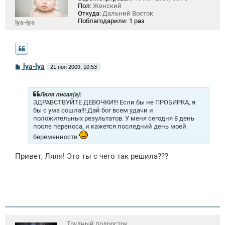
Пол:
Женский
Откуда:
Дальний Восток
Поблагодарили:
1 раз
lya-lya
С
lya-lya
21 ноя 2009, 10:53
о
о
б
щ
Ляля писал(а):
е
ЗДРАВСТВУЙТЕ ДЕВОЧКИ!!! Если бы не ПРОБИРКА, я
н
бы с ума сошла!!! Дай бог всем удачи и
и
положительных результатов. У меня сегодня 8 день
е
после переноса, и кажется последний день моей
беременности
Привет, Ляля! Это ты с чего так решила???
Трудный подросток