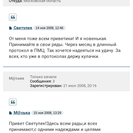
Откуда:
Московская область
С
Светулек
14 ноя 2008, 12:46
о
о
От меня тоже всем приветики! И я новенькая.
б
щ
Принимайте в свои ряды. Через месяц в длинный
е
протокол в ПМЦ. Так хочется надеяться на удачу. За
н
всех, кто уже в протоколах держу кулачки.
и
е
Только зачали
М@ська
Сообщения:
3
Зарегистрирован:
21 июн 2008, 20:16
С
М@ська
15 ноя 2008, 13:29
о
о
Привет Светулек!Здесь всем рады,и всех
б
щ
принимают,с одними надеждами и целями
е