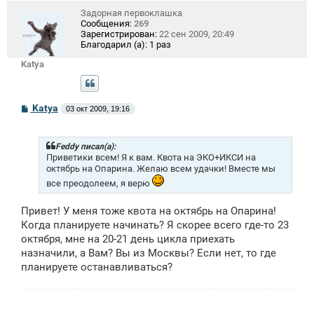
Задорная первоклашка
Сообщения:
269
Зарегистрирован:
22 сен 2009, 20:49
Благодарил (а):
1 раз
Katya
С
Katya
03 окт 2009, 19:16
о
о
б
щ
Feddy писал(а):
е
Приветики всем! Я к вам. Квота на ЭКО+ИКСИ на
н
октябрь на Опарина. Желаю всем удачки! Вместе мы
и
все преодолеем, я верю
е
Привет! У меня тоже квота на октябрь на Опарина!
Когда планируете начинать? Я скорее всего где-то 23
октября, мне на 20-21 день цикла приехать
назначили, а Вам? Вы из Москвы? Если нет, то где
планируете останавливаться?