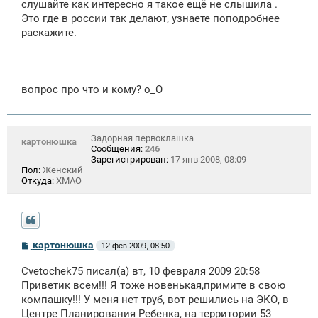
щ
слушайте как интересно я такое ещё не слышила .
е
Это где в россии так делают, узнаете поподробнее
н
раскажите.
и
е
вопрос про что и кому? о_О
Задорная первоклашка
картонюшка
Сообщения:
246
Зарегистрирован:
17 янв 2008, 08:09
Пол:
Женский
Откуда:
ХМАО
С
картонюшка
12 фев 2009, 08:50
о
о
Cvetochek75 писал(а) вт, 10 февраля 2009 20:58
б
щ
Приветик всем!!! Я тоже новенькая,примите в свою
е
компашку!!! У меня нет труб, вот решились на ЭКО, в
н
Центре Планирования Ребенка, на территории 53
и