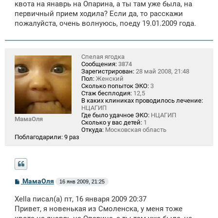
щ
квота на янаврь на Опарина, а ты там уже была, на
е
первичный прием ходила? Если да, то расскажи
н
пожалуйста, очень волнуюсь, поеду 19.01.2009 года.
и
е
Спелая ягодка
Сообщения:
3874
Зарегистрирован:
28 май 2008, 21:48
Пол:
Женский
Сколько попыток ЭКО:
3
Стаж бесплодия:
12,5
В каких клиниках проводилось лечение:
НЦАГИП
Где было удачное ЭКО:
НЦАГИП
МамаОля
Сколько у вас детей:
1
Откуда:
Московская область
Поблагодарили:
9 раз
С
МамаОля
16 янв 2009, 21:25
о
о
Xella писал(а) пт, 16 января 2009 20:37
б
щ
Привет, я новенькая из Смоленска, у меня тоже
е