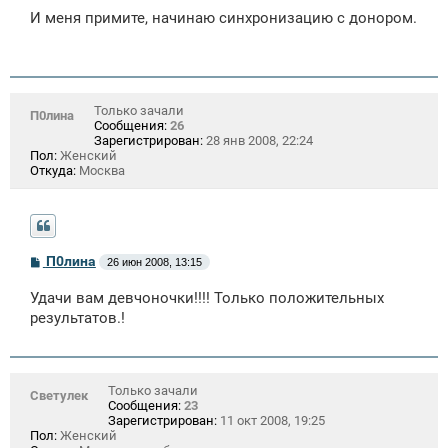
о
И меня примите, начинаю синхронизацию с донором.
б
щ
е
н
и
е
Только зачали
П0лина
Сообщения:
26
Зарегистрирован:
28 янв 2008, 22:24
Пол:
Женский
Откуда:
Москва
С
П0лина
26 июн 2008, 13:15
о
о
Удачи вам девчоночки!!!! Только положительных
б
щ
результатов.!
е
н
и
е
Только зачали
Светулек
Сообщения:
23
Зарегистрирован:
11 окт 2008, 19:25
Пол:
Женский