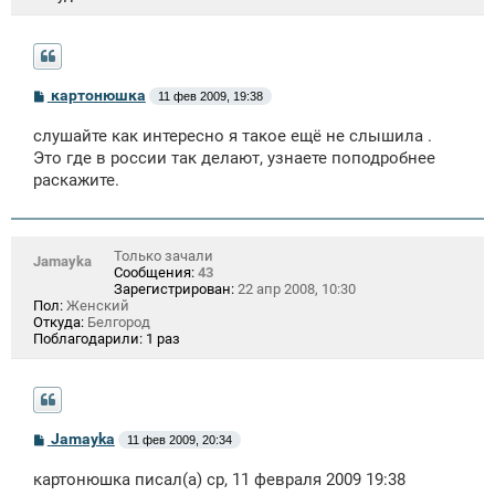
С
картонюшка
11 фев 2009, 19:38
о
о
слушайте как интересно я такое ещё не слышила .
б
щ
Это где в россии так делают, узнаете поподробнее
е
раскажите.
н
и
е
Только зачали
Jamayka
Сообщения:
43
Зарегистрирован:
22 апр 2008, 10:30
Пол:
Женский
Откуда:
Белгород
Поблагодарили:
1 раз
С
Jamayka
11 фев 2009, 20:34
о
о
картонюшка писал(а) ср, 11 февраля 2009 19:38
б