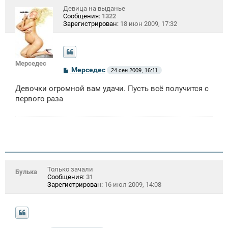
Девица на выданье
Сообщения:
1322
Зарегистрирован:
18 июн 2009, 17:32
Мерседес
С
Мерседес
24 сен 2009, 16:11
о
о
Девочки огромной вам удачи. Пусть всё получится с
б
щ
первого раза
е
н
и
е
Только зачали
Булька
Сообщения:
31
Зарегистрирован:
16 июл 2009, 14:08