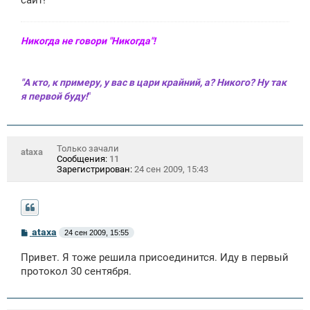
сайт!
Никогда не говори "Никогда"!
"А кто, к примеру, у вас в цари крайний, а? Никого? Ну так
я первой буду!
"
Только зачали
ataxa
Сообщения:
11
Зарегистрирован:
24 сен 2009, 15:43
С
ataxa
24 сен 2009, 15:55
о
о
Привет. Я тоже решила присоединится. Иду в первый
б
щ
протокол 30 сентября.
е
н
и
е