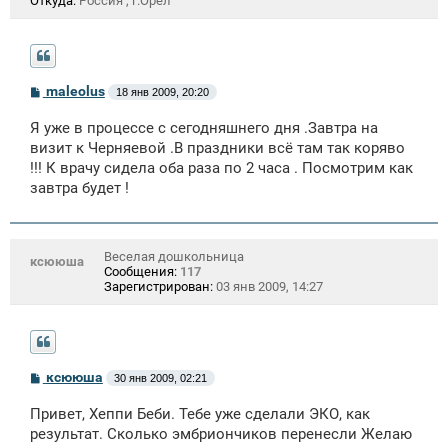
Откуда:
Россия , г.Орел
С
maleolus
18 янв 2009, 20:20
о
о
Я уже в процессе с сегодняшнего дня .Завтра на
б
щ
визит к Черняевой .В праздники всё там так коряво
е
!!! К врачу сидела оба раза по 2 часа . Посмотрим как
н
завтра будет !
и
е
Веселая дошкольница
ксююша
Сообщения:
117
Зарегистрирован:
03 янв 2009, 14:27
С
ксююша
30 янв 2009, 02:21
о
о
Привет, Хеппи Беби. Тебе уже сделали ЭКО, как
б
щ
результат. Сколько эмбриончиков перенесли Желаю
е