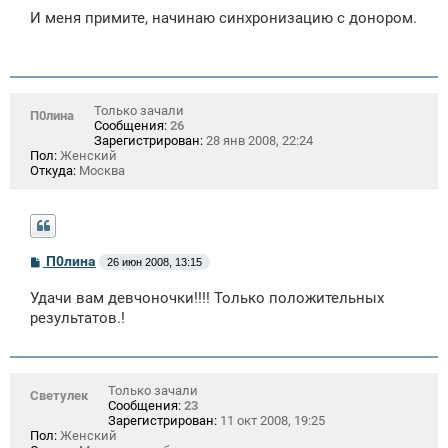
о
И меня примите, начинаю синхронизацию с донором.
б
щ
е
н
и
е
Только зачали
П0лина
Сообщения:
26
Зарегистрирован:
28 янв 2008, 22:24
Пол:
Женский
Откуда:
Москва
С
П0лина
26 июн 2008, 13:15
о
о
Удачи вам девчоночки!!!! Только положительных
б
щ
результатов.!
е
н
и
е
Только зачали
Светулек
Сообщения:
23
Зарегистрирован:
11 окт 2008, 19:25
Пол:
Женский