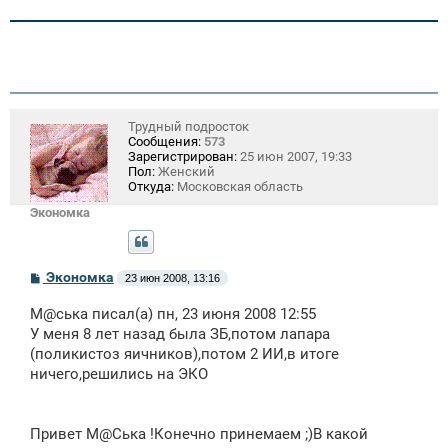
и
е
Трудный подросток
Сообщения:
573
Зарегистрирован:
25 июн 2007, 19:33
Пол:
Женский
Откуда:
Московская область
Экономка
С
Экономка
23 июн 2008, 13:16
о
о
М@ська писал(а) пн, 23 июня 2008 12:55
б
щ
У меня 8 лет назад была ЗБ,потом лапара
е
(поликистоз яичников),потом 2 ИИ,в итоге
н
ничего,решились на ЭКО
и
е
Привет М@Ська !Конечно принемаем ;)В какой