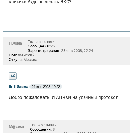
кликики будешь делать ЭКО?
Только зачали
П0лина
Сообщения:
26
Зарегистрирован:
28 янв 2008, 22:24
Пол:
Женский
Откуда:
Москва
С
П0лина
24 июн 2008, 19:22
о
о
Добро пожаловать. И АПЧХИ на удачный протокол.
б
щ
е
н
и
е
Только зачали
М@ська
Сообщения:
3