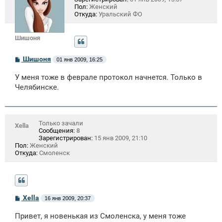
Пол:
Женский
Откуда:
Уральский ФО
Шишоня
С
Шишоня
01 янв 2009, 16:25
о
о
У меня тоже в феврале протокол начнется. Только в
б
щ
Челябинске.
е
н
и
е
Только зачали
Xella
Сообщения:
8
Зарегистрирован:
15 янв 2009, 21:10
Пол:
Женский
Откуда:
Смоленск
С
Xella
16 янв 2009, 20:37
о
о
Привет, я новенькая из Смоленска, у меня тоже
б