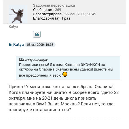
Задорная первоклашка
Сообщения:
269
Зарегистрирован:
22 сен 2009, 20:49
Благодарил (а):
1 раз
Katya
С
Katya
03 окт 2009, 19:16
о
о
б
щ
Feddy писал(а):
е
Приветики всем! Я к вам. Квота на ЭКО+ИКСИ на
н
октябрь на Опарина. Желаю всем удачки! Вместе мы
и
все преодолеем, я верю
е
Привет! У меня тоже квота на октябрь на Опарина!
Когда планируете начинать? Я скорее всего где-то 23
октября, мне на 20-21 день цикла приехать
назначили, а Вам? Вы из Москвы? Если нет, то где
планируете останавливаться?