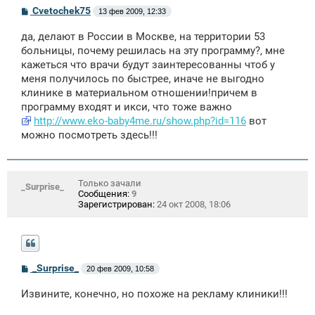
С
Cvetochek75
13 фев 2009, 12:33
о
о
да, делают в России в Москве, на территории 53
б
щ
больницы, почему решилась на эту программу?, мне
е
кажеться что врачи будут заинтересованны чтоб у
н
меня получилось по быстрее, иначе не выгодно
и
е
клинике в материальном отношении!причем в
программу входят и икси, что тоже важно
http://www.eko-baby4me.ru/show.php?id=116
вот
можно посмотреть здесь!!!
Только зачали
_Surprise_
Сообщения:
9
Зарегистрирован:
24 окт 2008, 18:06
С
_Surprise_
20 фев 2009, 10:58
о
о
Извините, конечно, но похоже на рекламу клиники!!!
б
щ