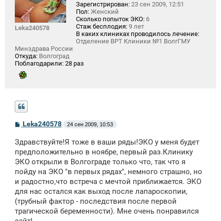
Зарегистрирован:
23 сен 2009, 12:51
Пол:
Женский
Сколько попыток ЭКО:
6
Стаж бесплодия:
9 лет
Leka240578
В каких клиниках проводилось лечение:
Отделение ВРТ Клиники №1 ВолгГМУ
Минздрава России
Откуда:
Волгоград
Поблагодарили:
28 раз
С
Leka240578
24 сен 2009, 10:53
о
о
Здравствуйте!Я тоже в ваши ряды!ЭКО у меня будет
б
щ
предположительно в ноябре, первый раз.Клинику
е
ЭКО открыли в Волгограде только что, так что я
н
пойду на ЭКО "в первых рядах", немного страшно, но
и
е
и радостно,что встреча с мечтой приближается. ЭКО
для нас остался как выход после лапароскопии,
(трубный фактор - последствия после первой
трагической беременности). Мне очень понравился