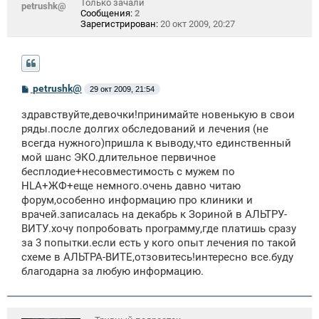
Только зачали
petrushk@
Сообщения:
2
Зарегистрирован:
20 окт 2009, 20:27
С
petrushk@
29 окт 2009, 21:54
о
о
здравствуйте,девочки!принимайте новенькую в свои
б
щ
ряды.после долгих обследований и лечения (не
е
всегда нужного)пришла к выводу,что единственный
н
мой шанс ЭКО.длительное первичное
и
е
бесплодие+несовместимость с мужем по
HLA+ЖФ+еще немного.очень давно читаю
форум,особенно информацию про клиники и
врачей.записалась на декабрь к Зориной в АЛЬТРУ-
ВИТУ.хочу попробовать программу,где платишь сразу
за 3 попытки.если есть у кого опыт лечения по такой
схеме в АЛЬТРА-ВИТЕ,отзовитесь!интересно все.буду
благодарна за любую информацию.