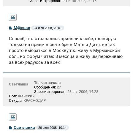
Зарегистрирован:
21 июн 2008, 20:16
С
М@ська
24 июн 2008, 20:01
о
о
Спасиб, что отозвались,приняли к себе, планирую
б
щ
только на прием в сентябре в Мать и Дитя, не так
е
просто выбраться в Москву,т.к. живу в Мурманской
н
обл., но форум читаю 3 месяца и живу им,переживаю
и
е
за всех,радуюсь за всех
Только зачали
Светланка
Сообщения:
27
Зарегистрирован:
23 авг 2006, 14:28
Пол:
Женский
Откуда:
КРАСНОДАР
С
Светланка
26 июн 2008, 10:14
о