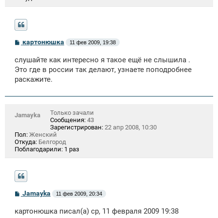
С
картонюшка
11 фев 2009, 19:38
о
о
слушайте как интересно я такое ещё не слышила .
б
щ
Это где в россии так делают, узнаете поподробнее
е
раскажите.
н
и
е
Только зачали
Jamayka
Сообщения:
43
Зарегистрирован:
22 апр 2008, 10:30
Пол:
Женский
Откуда:
Белгород
Поблагодарили:
1 раз
С
Jamayka
11 фев 2009, 20:34
о
о
картонюшка писал(а) ср, 11 февраля 2009 19:38
б