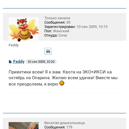
е
н
и
е
Только зачали
Сообщения:
35
Зарегистрирован:
10 сен 2009, 10:15
Пол:
Женский
Откуда:
Сочи
Feddy
С
Feddy
10 сен 2009, 10:20
о
о
Приветики всем! Я к вам. Квота на ЭКО+ИКСИ на
б
щ
октябрь на Опарина. Желаю всем удачки! Вместе мы
е
все преодолеем, я верю
н
и
е
Веселая дошкольница
Сообщения:
179