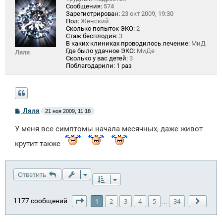
Сообщения:
574
Зарегистрирован:
23 окт 2009, 19:30
Пол:
Женский
Сколько попыток ЭКО:
2
Стаж бесплодия:
3
В каких клиниках проводилось лечение:
МиД
Где было удачное ЭКО:
МиДе
Ляля
Сколько у вас детей:
3
Поблагодарили:
1 раз
С
Ляля
21 ноя 2009, 11:18
о
о
У меня все симптомы начала месячных, даже живот
б
щ
крутит также
е
н
и
е
Ответить
Страница
1
из
34
1177 сообщений
1
2
3
4
5
34
…
След.