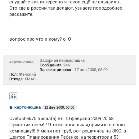
щ
слушайте как интересно я такое ещё не слышила .
е
Это где в россии так делают, узнаете поподробнее
н
раскажите.
и
е
вопрос про что и кому? о_О
Задорная первоклашка
картонюшка
Сообщения:
246
Зарегистрирован:
17 янв 2008, 08:09
Пол:
Женский
Откуда:
ХМАО
С
картонюшка
12 фев 2009, 08:50
о
о
Cvetochek75 писал(а) вт, 10 февраля 2009 20:58
б
щ
Приветик всем!!! Я тоже новенькая,примите в свою
е
компашку!!! У меня нет труб, вот решились на ЭКО, в
н
Центре Планирования Ребенка, на территории 53
и