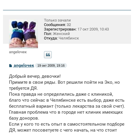
Только зачали
Сообщения:
32
Зарегистрирован:
17 окт 2009, 10:43
Пол:
Женский
Откуда:
Челябинск
angelочек
С
angelочек
19 окт 2009, 19:16
о
о
Добрый вечер, девочки!
б
щ
Примите в свои ряды. Вот решили пойти на Эко, но
е
требуется ДЯ.
н
Пока правда не определились даже с клиникой,
и
е
благо что сейчас в Челябинске есть выбор, даже есть
бесплатный вариант (только лекарства за свой счет).
Главная проблема что в городе нет клиник имеющих
базу доноров.
Если у кого то есть опыт в самостоятельном подборе
ДЯ, может посоветуете с чего начать, на что стоит