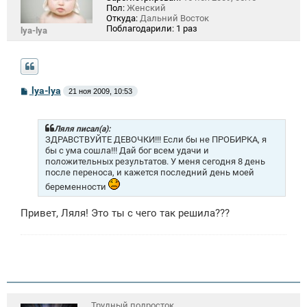
Пол:
Женский
Откуда:
Дальний Восток
Поблагодарили:
1 раз
lya-lya
С
lya-lya
21 ноя 2009, 10:53
о
о
б
щ
Ляля писал(а):
е
ЗДРАВСТВУЙТЕ ДЕВОЧКИ!!! Если бы не ПРОБИРКА, я
н
бы с ума сошла!!! Дай бог всем удачи и
и
положительных результатов. У меня сегодня 8 день
е
после переноса, и кажется последний день моей
беременности
Привет, Ляля! Это ты с чего так решила???
Трудный подросток