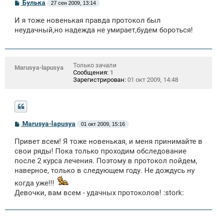
С
Булька
27 сен 2009, 13:14
о
о
И я тоже новенькая правда протокол был
б
щ
неудачный,но надежда не умирает,будем бороться!
е
н
и
е
Только зачали
Marusya-lapusya
Сообщения:
1
Зарегистрирован:
01 окт 2009, 14:48
С
Marusya-lapusya
01 окт 2009, 15:16
о
о
Привет всем! Я тоже новенькая, и меня принимайте в
б
щ
свои ряды! Пока только проходим обследование
е
после 2 курса лечения. Поэтому в протокол пойдем,
н
наверное, только в следующем году. Не дождусь ну
и
е
когда уже!!!
Девочки, вам всем - удачных протоколов! :stork: