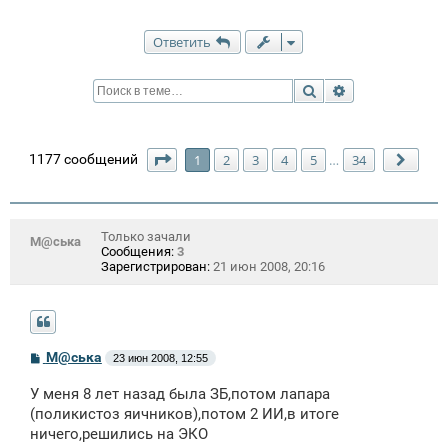
Ответить
Поиск
Расширенный п
Страница
1
из
34
1177 сообщений
1
2
3
4
5
34
…
След
Только зачали
М@ська
Сообщения:
3
Зарегистрирован:
21 июн 2008, 20:16
С
М@ська
23 июн 2008, 12:55
о
о
У меня 8 лет назад была ЗБ,потом лапара
б
щ
(поликистоз яичников),потом 2 ИИ,в итоге
е
ничего,решились на ЭКО
н