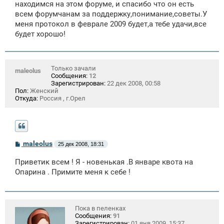
находимся на этом форуме, и спасибо что он есть
н
всем форумчанам за поддержку,понимание,советы.У
и
е
меня протокол в феврале 2009 будет,а тебе удачи,все
будет хорошо!
Только зачали
maleolus
Сообщения:
12
Зарегистрирован:
22 дек 2008, 00:58
Пол:
Женский
Откуда:
Россия , г.Орел
С
maleolus
25 дек 2008, 18:31
о
о
Приветик всем ! Я - новенькая .В январе квота на
б
щ
Опарина . Примите меня к себе !
е
н
и
е
Пока в пеленках
Сообщения:
91
Зарегистрирован:
01 янв 2009, 15:37