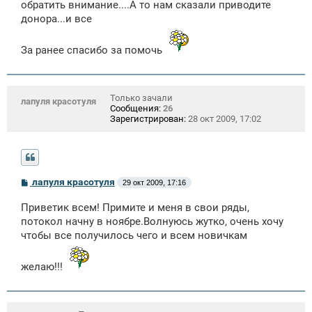
обратить внимание....А то нам сказали приводите
донора...и все
За ранее спасибо за помочь
Только зачали
лапуля красотуля
Сообщения:
26
Зарегистрирован:
28 окт 2009, 17:02
С
лапуля красотуля
29 окт 2009, 17:16
о
о
Приветик всем! Примите и меня в свои ряды,
б
щ
потокол начну в ноябре.Волнуюсь жутко, очень хочу
е
чтобы все получилось чего и всем новичкам
н
и
е
желаю!!!