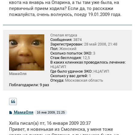
щ
квота на янаврь на Опарина, а ты там уже была, на
е
первичный прием ходила? Если да, то расскажи
н
пожалуйста, очень волнуюсь, поеду 19.01.2009 года.
и
е
Спелая ягодка
Сообщения:
3874
Зарегистрирован:
28 май 2008, 21:48
Пол:
Женский
Сколько попыток ЭКО:
3
Стаж бесплодия:
12,5
В каких клиниках проводилось лечение:
НЦАГИП
Где было удачное ЭКО:
НЦАГИП
МамаОля
Сколько у вас детей:
1
Откуда:
Московская область
Поблагодарили:
9 раз
С
МамаОля
16 янв 2009, 21:25
о
о
Xella писал(а) пт, 16 января 2009 20:37
б
щ
Привет, я новенькая из Смоленска, у меня тоже
е