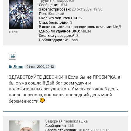
Трудный подросток
Сообщения:
574
Зарегистрирован:
23 окт 2009, 19:30
Пол:
Женский
Сколько попыток ЭКО:
2
Стаж бесплодия:
3
В каких клиниках проводилось лечение:
МиД
Где было удачное ЭКО:
МиДе
Ляля
Сколько у вас детей:
3
Поблагодарили:
1 раз
С
Ляля
21 ноя 2009, 10:43
о
о
ЗДРАВСТВУЙТЕ ДЕВОЧКИ!!! Если бы не ПРОБИРКА, я
б
щ
бы с ума сошла!!! Дай бог всем удачи и
е
положительных результатов. У меня сегодня 8 день
н
после переноса, и кажется последний день моей
и
е
беременности
Задорная первоклашка
Сообщения:
468
Зарегистрирован:
16 ноя 2009, 05:15