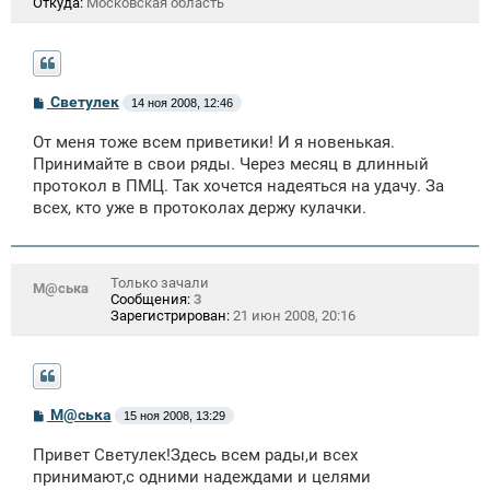
Откуда:
Московская область
С
Светулек
14 ноя 2008, 12:46
о
о
От меня тоже всем приветики! И я новенькая.
б
щ
Принимайте в свои ряды. Через месяц в длинный
е
протокол в ПМЦ. Так хочется надеяться на удачу. За
н
всех, кто уже в протоколах держу кулачки.
и
е
Только зачали
М@ська
Сообщения:
3
Зарегистрирован:
21 июн 2008, 20:16
С
М@ська
15 ноя 2008, 13:29
о
о
Привет Светулек!Здесь всем рады,и всех
б
щ
принимают,с одними надеждами и целями
е