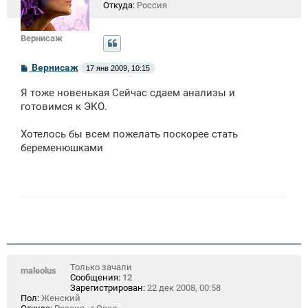
Откуда:
Россия
Вернисаж
С
Вернисаж
17 янв 2009, 10:15
о
о
Я тоже новенькая Сейчас сдаем анализы и
б
щ
готовимся к ЭКО.
е
н
Хотелось бы всем пожелать поскорее стать
и
е
беременюшками
Только зачали
maleolus
Сообщения:
12
Зарегистрирован:
22 дек 2008, 00:58
Пол:
Женский