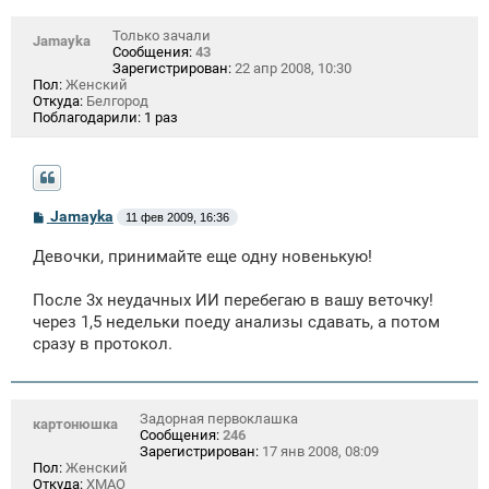
Только зачали
Jamayka
Сообщения:
43
Зарегистрирован:
22 апр 2008, 10:30
Пол:
Женский
Откуда:
Белгород
Поблагодарили:
1 раз
С
Jamayka
11 фев 2009, 16:36
о
о
Девочки, принимайте еще одну новенькую!
б
щ
е
После 3х неудачных ИИ перебегаю в вашу веточку!
н
через 1,5 недельки поеду анализы сдавать, а потом
и
е
сразу в протокол.
Задорная первоклашка
картонюшка
Сообщения:
246
Зарегистрирован:
17 янв 2008, 08:09
Пол:
Женский
Откуда:
ХМАО