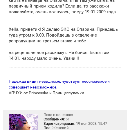
квота на янаврь на Опарина, а ты там уже была, на
н
первичный прием ходила? Если да, то расскажи
и
е
пожалуйста, очень волнуюсь, поеду 19.01.2009 года.
Xella, приветик! Я делаю ЭКО на Опарина. Приедешь
туда утром к 9.00. Подойдешь в отделение
репродукции на третьем этаже и тебе
на рецепшне все расскажут. Не бойся. Была там
14.01. народу мало очень. Удачи!!!
Надежда видит невидимое, чувствует неосязаемое и
совершает невозможное.
АПЧХИ от Princesska и Принцессулечки
Пока в пеленках
Сообщения:
51
Зарегистрирован:
19 ноя 2008, 15:47
Пол:
Женский