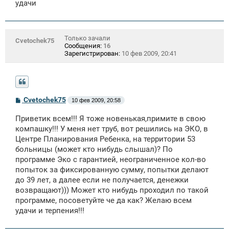
удачи
н
и
е
Только зачали
Cvetochek75
Сообщения:
16
Зарегистрирован:
10 фев 2009, 20:41
С
Cvetochek75
10 фев 2009, 20:58
о
о
Приветик всем!!! Я тоже новенькая,примите в свою
б
щ
компашку!!! У меня нет труб, вот решились на ЭКО, в
е
Центре Планирования Ребенка, на территории 53
н
больницы (может кто нибудь слышал)? По
и
е
программе Эко с гарантией, неограниченное кол-во
попыток за фиксированную сумму, попытки делают
до 39 лет, а далее если не получается, денежки
возвращают))) Может кто нибудь проходил по такой
программе, посоветуйте че да как? Желаю всем
удачи и терпения!!!