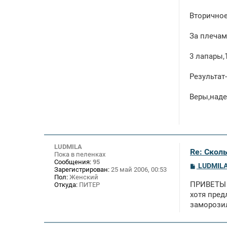
и
е
Вторичное
За плечам
3 лапары,
Результат
Веры,наде
LUDMILA
Re: Скол
Пока в пеленках
Сообщения:
95
С
LUDMIL
Зарегистрирован:
25 май 2006, 00:53
о
Пол:
Женский
о
ПРИВЕТЫ В
Откуда:
ПИТЕР
б
щ
хотя пред
е
заморози
н
и
е