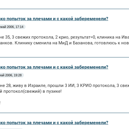
ько попыток за плечами и с какой забеременели?
 май 2006, 17:14
не 35, 3 свежих протокола, 2 крио, результат=0, клиника на 
анков. Клинику сменила на МиД и Базанова, готовлюсь к но
ько попыток за плечами и с какой забеременели?
май 2006, 19:28
не 28, живу в Израиле, прошли 3 ИИ, 3 КРИО протокола, 3 све
 протокол(свежий) в пузике!
!
ько попыток за плечами и с какой забеременели?