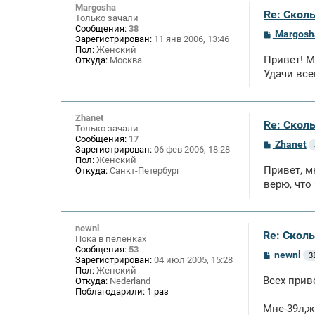
е
Margosha
Re: Скол
Только зачали
Сообщения:
38
С
Margosh
Зарегистрирован:
11 янв 2006, 13:46
о
Пол:
Женский
о
Привет! М
Откуда:
Москва
б
щ
Удачи все
е
н
и
е
Zhanet
Re: Скол
Только зачали
Сообщения:
17
С
Zhanet
Зарегистрирован:
06 фев 2006, 18:28
о
Пол:
Женский
о
Привет, м
Откуда:
Санкт-Петербург
б
щ
верю, что
е
н
и
е
newnl
Re: Скол
Пока в пеленках
Сообщения:
53
С
newnl
3
Зарегистрирован:
04 июл 2005, 15:28
о
Пол:
Женский
о
Всех прив
Откуда:
Nederland
б
Поблагодарили:
1 раз
щ
е
Мне-39л,ж
н