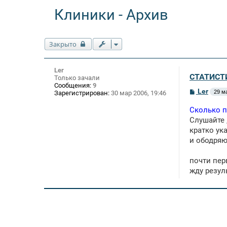
Клиники - Архив
Закрыто
Ler
СТАТИСТИ
Только зачали
Сообщения:
9
С
Ler
29 м
Зарегистрирован:
30 мар 2006, 19:46
о
о
Сколько п
б
щ
Слушайте 
е
кратко ук
н
и ободряю
и
е
почти пер
жду резул