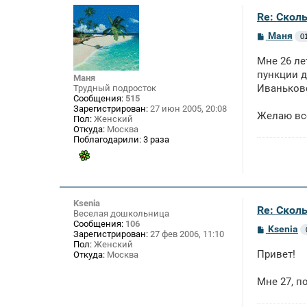
Re: Скол
С
Маня
0
о
о
Мне 26 ле
б
щ
пункции д
Маня
е
Иваньковс
Трудный подросток
н
Сообщения:
515
и
Зарегистрирован:
27 июн 2005, 20:08
е
Желаю все
Пол:
Женский
Откуда:
Москва
Поблагодарили:
3 раза
Ksenia
Re: Скол
Веселая дошкольница
Сообщения:
106
С
Ksenia
Зарегистрирован:
27 фев 2006, 11:10
о
Пол:
Женский
о
Привет!
Откуда:
Москва
б
щ
е
Мне 27, п
н
и
е