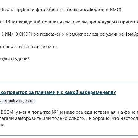
 беспл-трубный ф-тор.(рез-тат неск-ких абортов и ВМС).
и: 14лет хождений по клиникам,врачам,процедурам и принята
13 ИИ+ 3 ЭКО(1-ое подсажено 6 эмбр;последнее-удачное-1эмб
-плавает и танцует во мне.
жды и удачи!
ько попыток за плечами и с какой забеременели?
A
31 май 2006, 23:16
СЕМ! у меня попытка №1 и надеюсь единственная, на фоне 
лагали заморозить или только одного... и хорошо, что настоял
ли