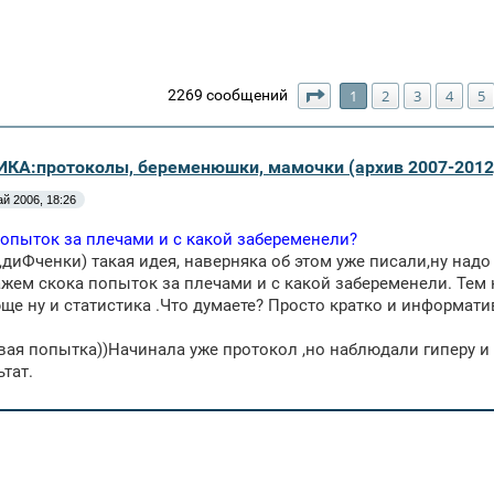
Страница
1
из
65
2269 сообщений
1
2
3
4
5
КА:протоколы, беременюшки, мамочки (архив 2007-2012
ай 2006, 18:26
опыток за плечами и с какой забеременели?
,диФченки) такая идея, наверняка об этом уже писали,ну надо
ажем скока попыток за плечами и с какой забеременели. Тем к
ще ну и статистика .Что думаете? Просто кратко и информати
вая попытка))Начинала уже протокол ,но наблюдали гиперу и
ьтат.