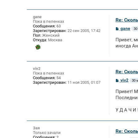
gane
Re: Скол
Пока в пеленках
Сообщения:
63
С
gane
30
Зарегистрирован:
22 сен 2005, 17:42
о
Пол:
Женский
о
Привет, м
Откуда:
Москва
б
щ
иногда Ан
е
н
и
е
viv2
Re: Скол
Пока в пеленках
Сообщения:
54
С
viv2
30 
Зарегистрирован:
11 ноя 2005, 01:07
о
о
Привет! М
б
щ
Последний
е
н
У Д А Ч И 
и
е
Зая
Re: Скол
Только зачали
Сообщения:
2