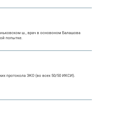
Иваньковском ш., врач в основоном Балашова
вой попытке.
жих протокола ЭКО (во всех 50/50 ИКСИ).