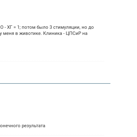
 - ХГ = 1; потом было 3 стимуляции, но до
т у меня в животике. Клиника - ЦПСиР на
онечного результата