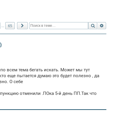
Поиск
Расширенный 
65
…
След.
)
 по всем тема бегать искать. Может мы тут
то еще пытается думаю это будет полезно , да
вно. О себе
 пункцию отменили .ПОка 5-й день ПП.Так что