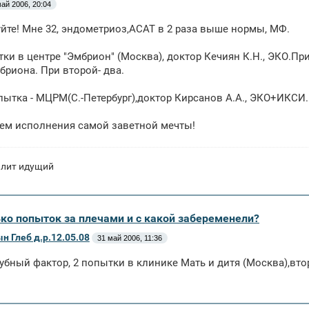
ай 2006, 20:04
йте! Мне 32, эндометриоз,АСАТ в 2 раза выше нормы, МФ.
ки в центре "Эмбрион" (Москва), доктор Кечиян К.Н., ЭКО.Пр
бриона. При второй- два.
пытка - МЦРМ(С.-Петербург),доктор Кирсанов А.А., ЭКО+ИКСИ
ем исполнения самой заветной мечты!
илит идущий
ько попыток за плечами и с какой забеременели?
ын Глеб д.р.12.05.08
31 май 2006, 11:36
рубный фактор, 2 попытки в клинике Мать и дитя (Москва),втор