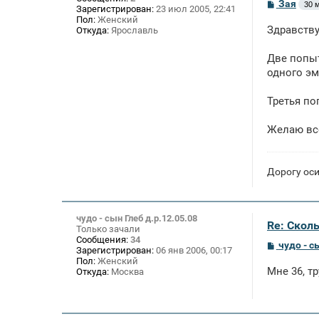
С
Зая
30 м
Зарегистрирован:
23 июл 2005, 22:41
о
Пол:
Женский
о
Здравству
Откуда:
Ярославль
б
щ
е
Две попыт
н
одного эм
и
е
Третья по
Желаю вс
Дорогу ос
чудо - сын Глеб д.р.12.05.08
Re: Скол
Только зачали
Сообщения:
34
С
чудо - с
Зарегистрирован:
06 янв 2006, 00:17
о
Пол:
Женский
о
Мне 36, т
Откуда:
Москва
б
щ
е
н
и