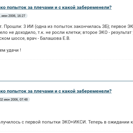
ько попыток за плечами и с какой забеременели?
1 июн 2006, 16:27
т. Прошли: 3 ИИ (одна из попыток закончилась ЗБ); первое ЭКО
ело не доходило, т.к. не росли клетки; второе ЭКО - результа
ком шоссе, врач - Балашова Е.В.
м удачи !
ько попыток за плечами и с какой забеременели?
02 июн 2006, 07:48
олучилось с первой попытки ЭКО+ИКСИ. Теперь в ожидании к