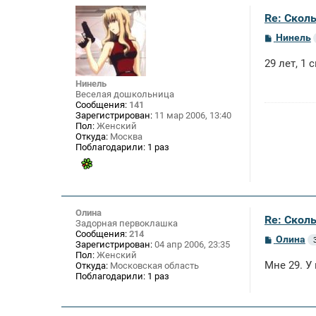
е
Re: Скол
С
Нинель
о
о
29 лет, 1 
б
щ
Нинель
е
Веселая дошкольница
н
Сообщения:
141
и
Зарегистрирован:
11 мар 2006, 13:40
е
Пол:
Женский
Откуда:
Москва
Поблагодарили:
1 раз
Олина
Re: Скол
Задорная первоклашка
Сообщения:
214
С
Олина
Зарегистрирован:
04 апр 2006, 23:35
о
Пол:
Женский
о
Мне 29. У
Откуда:
Московская область
б
Поблагодарили:
1 раз
щ
е
н
и