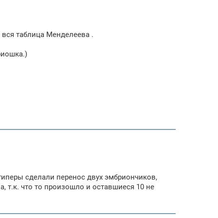
 вся таблица Менделеева .
риошка.)
гиперы сделали перенос двух эмбриончиков,
а, т.к. что то произошло и оставшиеся 10 не